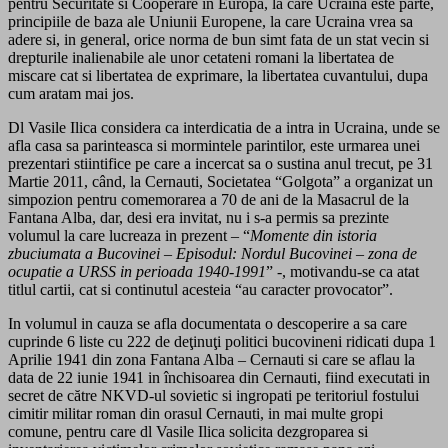
pentru Securitate si Cooperare in Europa, la care Ucraina este parte,
principiile de baza ale Uniunii Europene, la care Ucraina vrea sa
adere si, in general, orice norma de bun simt fata de un stat vecin si
drepturile inalienabile ale unor cetateni romani la libertatea de
miscare cat si libertatea de exprimare, la libertatea cuvantului, dupa
cum aratam mai jos.
Dl Vasile Ilica considera ca interdicatia de a intra in Ucraina, unde se
afla casa sa parinteasca si mormintele parintilor, este urmarea unei
prezentari stiintifice pe care a incercat sa o sustina anul trecut, pe 31
Martie 2011, când, la Cernauti, Societatea “Golgota” a organizat un
simpozion pentru comemorarea a 70 de ani de la Masacrul de la
Fantana Alba, dar, desi era invitat, nu i s-a permis sa prezinte
volumul la care lucreaza in prezent – “
Momente din istoria
zbuciumata a Bucovinei – Episodul: Nordul Bucovinei – zona de
ocupatie a URSS in perioada 1940-1991
” -, motivandu-se ca atat
titlul cartii, cat si continutul acesteia “au caracter provocator”.
In volumul in cauza se afla documentata o descoperire a sa care
cuprinde 6 liste cu 222 de deţinuţi politici bucovineni ridicati dupa 1
Aprilie 1941 din zona Fantana Alba – Cernauti si care se aflau la
data de 22 iunie 1941 in închisoarea din Cernauti, fiind executati in
secret de către NKVD-ul sovietic si ingropati pe teritoriul fostului
cimitir militar roman din orasul Cernauti, in mai multe gropi
comune, pentru care dl Vasile Ilica solicita dezgroparea si