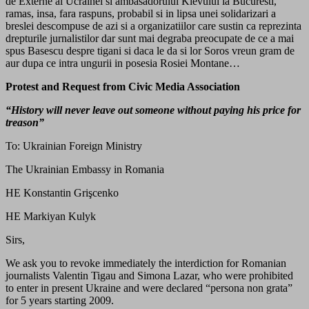
de Externe al Ucrainei si ambasadorului Kievului la Bucuresti,
ramas, insa, fara raspuns, probabil si in lipsa unei solidarizari a
breslei descompuse de azi si a organizatiilor care sustin ca reprezinta
drepturile jurnalistilor dar sunt mai degraba preocupate de ce a mai
spus Basescu despre tigani si daca le da si lor Soros vreun gram de
aur dupa ce intra ungurii in posesia Rosiei Montane…
Protest and Request from Civic Media Association
“History will never leave out someone without paying his price for
treason”
To: Ukrainian Foreign Ministry
The Ukrainian Embassy in Romania
HE Konstantin Grişcenko
HE Markiyan Kulyk
Sirs,
We ask you to revoke immediately the interdiction for Romanian
journalists Valentin Tigau and Simona Lazar, who were prohibited
to enter in present Ukraine and were declared “persona non grata”
for 5 years starting 2009.