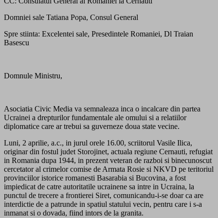
CC: Consulatul General al Romaniei la Cernauti
Domniei sale Tatiana Popa, Consul General
Spre stiinta: Excelentei sale, Presedintele Romaniei, Dl Traian
Basescu
Domnule Ministru,
Asociatia Civic Media va semnaleaza inca o incalcare din partea
Ucrainei a drepturilor fundamentale ale omului si a relatiilor
diplomatice care ar trebui sa guverneze doua state vecine.
Luni, 2 aprilie, a.c., in jurul orele 16.00, scriitorul Vasile Ilica,
originar din fostul judet Storojinet, actuala regiune Cernauti, refugiat
in Romania dupa 1944, in prezent veteran de razboi si binecunoscut
cercetator al crimelor comise de Armata Rosie si NKVD pe teritoriul
provinciilor istorice romanesti Basarabia si Bucovina, a fost
impiedicat de catre autoritatile ucrainene sa intre in Ucraina, la
punctul de trecere a frontierei Siret, comunicandu-i-se doar ca are
interdictie de a patrunde in spatiul statului vecin, pentru care i s-a
inmanat si o dovada, fiind intors de la granita.