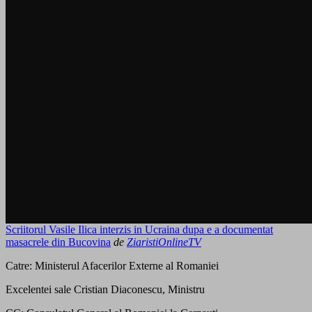
Scriitorul Vasile Ilica interzis in Ucraina dupa e a documentat
masacrele din Bucovina
de
ZiaristiOnlineTV
Catre: Ministerul Afacerilor Externe al Romaniei
Excelentei sale Cristian Diaconescu, Ministru