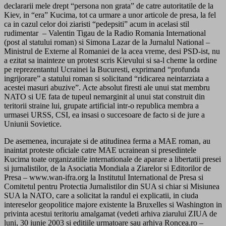
declararii mele drept “persona non grata” de catre autoritatile de la
Kiev, in “era” Kucima, tot ca urmare a unor articole de presa, la fel
ca in cazul celor doi ziaristi “pedepsiti” acum in acelasi stil
rudimentar – Valentin Tigau de la Radio Romania International
(post al statului roman) si Simona Lazar de la Jurnalul National –
Ministrul de Externe al Romaniei de la acea vreme, desi PSD-ist, nu
a ezitat sa inainteze un protest scris Kievului si sa-l cheme la ordine
pe reprezentantul Ucrainei la Bucuresti, exprimand “profunda
ingrijorare” a statului roman si solicitand “ridicarea neintarziata a
acestei masuri abuzive”. Acte absolut firesti ale unui stat membru
NATO si UE fata de tupeul nemarginit al unui stat construit din
teritorii straine lui, grupate artificial intr-o republica membra a
urmasei URSS, CSI, ea insasi o succesoare de facto si de jure a
Uniunii Sovietice.
De asemenea, incurajate si de atitudinea ferma a MAE roman, au
inaintat proteste oficiale catre MAE ucrainean si presedintele
Kucima toate organizatiile internationale de aparare a libertatii presei
si jurnalistilor, de la Asociatia Mondiala a Ziarelor si Editorilor de
Presa – www.wan-ifra.org la Institutul International de Presa si
Comitetul pentru Protectia Jurnalistilor din SUA si chiar si Misiunea
SUA la NATO, care a solicitat la randul ei explicatii, in ciuda
intereselor geopolitice majore existente la Bruxelles si Washington in
privinta acestui teritoriu amalgamat (vedeti arhiva ziarului ZIUA de
luni, 30 iunie 2003 si editiile urmatoare sau arhiva Roncea.ro –