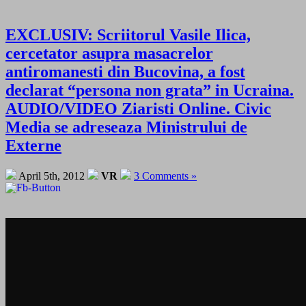
EXCLUSIV: Scriitorul Vasile Ilica,
cercetator asupra masacrelor
antiromanesti din Bucovina, a fost
declarat “persona non grata” in Ucraina.
AUDIO/VIDEO Ziaristi Online. Civic
Media se adreseaza Ministrului de
Externe
April 5th, 2012
VR
3 Comments »