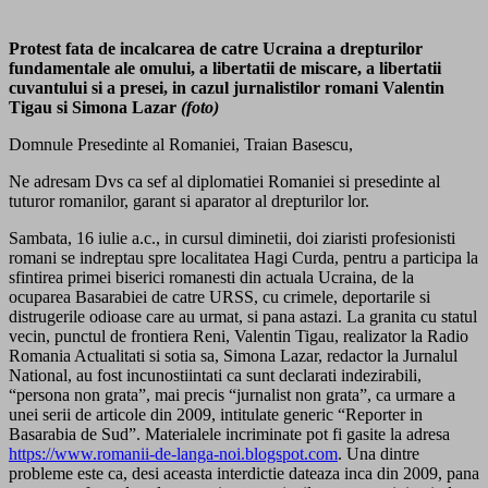
Protest fata de incalcarea de catre Ucraina a drepturilor
fundamentale ale omului, a libertatii de miscare, a libertatii
cuvantului si a presei, in cazul jurnalistilor romani Valentin
Tigau si Simona Lazar
(foto)
Domnule Presedinte al Romaniei, Traian Basescu,
Ne adresam Dvs ca sef al diplomatiei Romaniei si presedinte al
tuturor romanilor, garant si aparator al drepturilor lor.
Sambata, 16 iulie a.c., in cursul diminetii, doi ziaristi profesionisti
romani se indreptau spre localitatea Hagi Curda, pentru a participa la
sfintirea primei biserici romanesti din actuala Ucraina, de la
ocuparea Basarabiei de catre URSS, cu crimele, deportarile si
distrugerile odioase care au urmat, si pana astazi. La granita cu statul
vecin, punctul de frontiera Reni, Valentin Tigau, realizator la Radio
Romania Actualitati si sotia sa, Simona Lazar, redactor la Jurnalul
National, au fost incunostiintati ca sunt declarati indezirabili,
“persona non grata”, mai precis “jurnalist non grata”, ca urmare a
unei serii de articole din 2009, intitulate generic “Reporter in
Basarabia de Sud”. Materialele incriminate pot fi gasite la adresa
https://www.romanii-de-langa-noi.blogspot.com
. Una dintre
probleme este ca, desi aceasta interdictie dateaza inca din 2009, pana