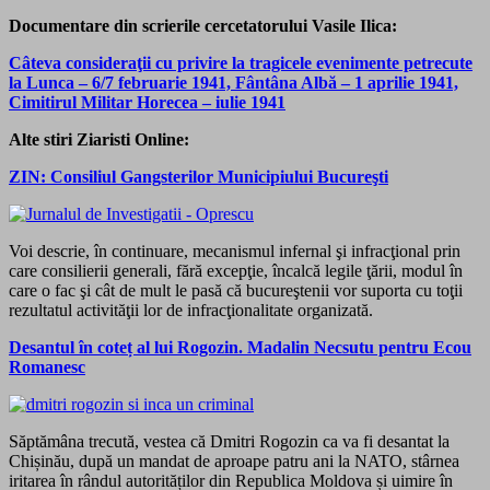
Documentare din scrierile cercetatorului Vasile Ilica:
Câteva consideraţii cu privire la tragicele evenimente petrecute
la Lunca – 6/7 februarie 1941, Fântâna Albă – 1 aprilie 1941,
Cimitirul Militar Horecea – iulie 1941
Alte stiri Ziaristi Online:
ZIN: Consiliul Gangsterilor Municipiului Bucureşti
Voi descrie, în continuare, mecanismul infernal şi infracţional prin
care consilierii generali, fără excepţie, încalcă legile ţării, modul în
care o fac şi cât de mult le pasă că bucureştenii vor suporta cu toţii
rezultatul activităţii lor de infracţionalitate organizată.
Desantul în coteț al lui Rogozin. Madalin Necsutu pentru Ecou
Romanesc
Săptămâna trecută, vestea că Dmitri Rogozin ca va fi desantat la
Chișinău, după un mandat de aproape patru ani la NATO, stârnea
iritarea în rândul autorităților din Republica Moldova și uimire în