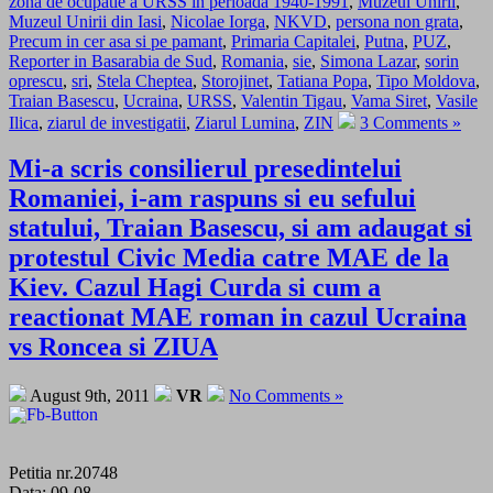
zona de ocupatie a URSS in perioada 1940-1991
,
Muzeul Unirii
,
Muzeul Unirii din Iasi
,
Nicolae Iorga
,
NKVD
,
persona non grata
,
Precum in cer asa si pe pamant
,
Primaria Capitalei
,
Putna
,
PUZ
,
Reporter in Basarabia de Sud
,
Romania
,
sie
,
Simona Lazar
,
sorin
oprescu
,
sri
,
Stela Cheptea
,
Storojinet
,
Tatiana Popa
,
Tipo Moldova
,
Traian Basescu
,
Ucraina
,
URSS
,
Valentin Tigau
,
Vama Siret
,
Vasile
Ilica
,
ziarul de investigatii
,
Ziarul Lumina
,
ZIN
3 Comments »
Mi-a scris consilierul presedintelui
Romaniei, i-am raspuns si eu sefului
statului, Traian Basescu, si am adaugat si
protestul Civic Media catre MAE de la
Kiev. Cazul Hagi Curda si cum a
reactionat MAE roman in cazul Ucraina
vs Roncea si ZIUA
August 9th, 2011
VR
No Comments »
Petitia nr.20748
Data: 09-08