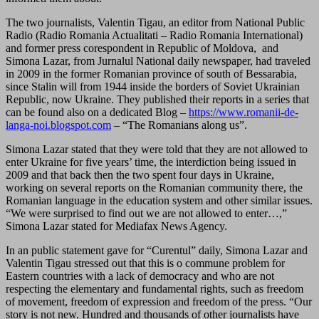
The two journalists, Valentin Tigau, an editor from National Public
Radio (Radio Romania Actualitati – Radio Romania International)
and former press corespondent in Republic of Moldova, and
Simona Lazar, from Jurnalul National daily newspaper, had traveled
in 2009 in the former Romanian province of south of Bessarabia,
since Stalin will from 1944 inside the borders of Soviet Ukrainian
Republic, now Ukraine. They published their reports in a series that
can be found also on a dedicated Blog –
https://www.romanii-de-
langa-
noi.blogspot.com
– “The Romanians along us”.
Simona Lazar stated that they were told that they are not allowed to
enter Ukraine for five years’ time, the interdiction being issued in
2009 and that back then the two spent four days in Ukraine,
working on several reports on the Romanian community there, the
Romanian language in the education system and other similar issues.
“We were surprised to find out we are not allowed to enter…,”
Simona Lazar stated for Mediafax News Agency.
In an public statement gave for “Curentul” daily, Simona Lazar and
Valentin Tigau stressed out that this is o commune problem for
Eastern countries with a lack of democracy and who are not
respecting the elementary and fundamental rights, such as freedom
of movement, freedom of expression and freedom of the press. “Our
story is not new. Hundred and thousands of other journalists have