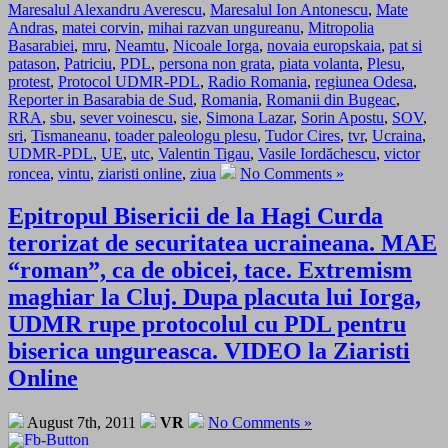
Maresalul Alexandru Averescu
,
Maresalul Ion Antonescu
,
Mate
Andras
,
matei corvin
,
mihai razvan ungureanu
,
Mitropolia
Basarabiei
,
mru
,
Neamtu
,
Nicoale Iorga
,
novaia europskaia
,
pat si
patason
,
Patriciu
,
PDL
,
persona non grata
,
piata volanta
,
Plesu
,
protest
,
Protocol UDMR-PDL
,
Radio Romania
,
regiunea Odesa
,
Reporter in Basarabia de Sud
,
Romania
,
Romanii din Bugeac
,
RRA
,
sbu
,
sever voinescu
,
sie
,
Simona Lazar
,
Sorin Apostu
,
SOV
,
sri
,
Tismaneanu
,
toader paleologu plesu
,
Tudor Cires
,
tvr
,
Ucraina
,
UDMR-PDL
,
UE
,
utc
,
Valentin Tigau
,
Vasile Iordăchescu
,
victor
roncea
,
vintu
,
ziaristi online
,
ziua
No Comments »
Epitropul Bisericii de la Hagi Curda
terorizat de securitatea ucraineana. MAE
“roman”, ca de obicei, tace. Extremism
maghiar la Cluj. Dupa placuta lui Iorga,
UDMR rupe protocolul cu PDL pentru
biserica ungureasca. VIDEO la Ziaristi
Online
August 7th, 2011
VR
No Comments »