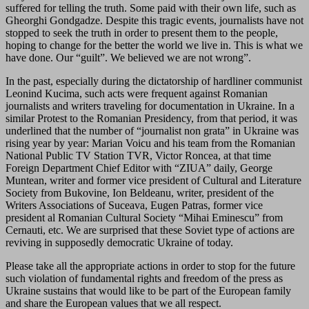
suffered for telling the truth. Some paid with their own life, such as
Gheorghi Gondgadze. Despite this tragic events, journalists have not
stopped to seek the truth in order to present them to the people,
hoping to change for the better the world we live in. This is what we
have done. Our “guilt”. We believed we are not wrong”.
In the past, especially during the dictatorship of hardliner communist
Leonind Kucima, such acts were frequent against Romanian
journalists and writers traveling for documentation in Ukraine. In a
similar Protest to the Romanian Presidency, from that period, it was
underlined that the number of “journalist non grata” in Ukraine was
rising year by year: Marian Voicu and his team from the Romanian
National Public TV Station TVR, Victor Roncea, at that time
Foreign Department Chief Editor with “ZIUA” daily, George
Muntean, writer and former vice president of Cultural and Literature
Society from Bukovine, Ion Beldeanu, writer, president of the
Writers Associations of Suceava, Eugen Patras, former vice
president al Romanian Cultural Society “Mihai Eminescu” from
Cernauti, etc. We are surprised that these Soviet type of actions are
reviving in supposedly democratic Ukraine of today.
Please take all the appropriate actions in order to stop for the future
such violation of fundamental rights and freedom of the press as
Ukraine sustains that would like to be part of the European family
and share the European values that we all respect.