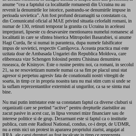
anume “cea a faptului ca localitatile romanesti din Ucraina nu au
revenit la denumirile lor istorice, pastrandu-se denumirile impuse in
perioada sovietica”. Am fost profund dezamagiti sa constatam ca,
din Comunicatul oficial al MAE privind situatia celorlalti romani, in
numar de 130, retinuti temporar la granita cu Ucraina in aceleasi
imprejurari, lipseste cu desavarsire mentionarea numelui romanesc al
localitatii in care se sfintea biserica Mitropoliei Basarabiei, si anume
Hagi Curda, fie si numai in paranteza, dupa numele falsificator
impus de sovietici, respectiv Camîşovca. Aceasta practica mai este
uzitata doar de Ambasada Ungariei din Republica Moldova, care
elibereaza vize Schengen folosind pentru Chisinau denumirea
ruseasca, de Kisinyov. Este o rusine pentru noi, ca romani, in secolul
21, sa ne resovietizam numele numai ca sa fim pe placul unui stat
agresor si perpetuu agresiv fata de conationalii nostri vitregiti de
soarta, in timp ce in propria noastra tara nu mai stim cum si unde se
la suflam reprezentantilor extermisti ai ungurilor, ca sa se simta mai
bine.
Nu mai putin intristator este sa constatam faptul ca diverse cluburi si
organizatii care se pretind “active” pentru drepturile ziaristilor au
zacut pasive in acest caz, in lipsa vreunei mize financiare sau de
interese politice si de grup. Dezarmant este si faptul ca o institutie
publica, cum este Radioul National, condus, ce-i drept, de UDMR,
nu a emis nici un protest in apararea propriului ziarist, angajat al
RRA, ale carui drepturi au fost incalcate in timp ce reprezenta