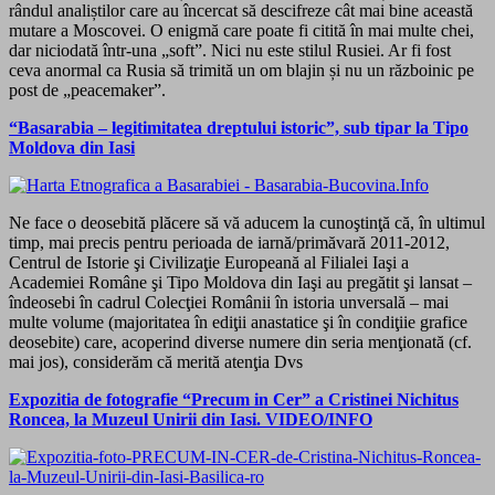
rândul analiștilor care au încercat să descifreze cât mai bine această
mutare a Moscovei. O enigmă care poate fi citită în mai multe chei,
dar niciodată într-una „soft”. Nici nu este stilul Rusiei. Ar fi fost
ceva anormal ca Rusia să trimită un om blajin și nu un războinic pe
post de „peacemaker”.
“Basarabia – legitimitatea dreptului istoric”, sub tipar la Tipo
Moldova din Iasi
Ne face o deosebită plăcere să vă aducem la cunoştinţă că, în ultimul
timp, mai precis pentru perioada de iarnă/primăvară 2011-2012,
Centrul de Istorie şi Civilizaţie Europeană al Filialei Iaşi a
Academiei Române şi Tipo Moldova din Iaşi au pregătit şi lansat –
îndeosebi în cadrul Colecţiei Românii în istoria unversală – mai
multe volume (majoritatea în ediţii anastatice şi în condiţiie grafice
deosebite) care, acoperind diverse numere din seria menţionată (cf.
mai jos), considerăm că merită atenţia Dvs
Expozitia de fotografie “Precum in Cer” a Cristinei Nichitus
Roncea, la Muzeul Unirii din Iasi. VIDEO/INFO