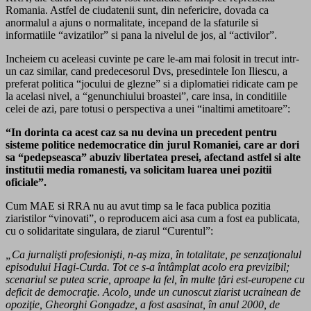
Romania. Astfel de ciudatenii sunt, din nefericire, dovada ca
anormalul a ajuns o normalitate, incepand de la sfaturile si
informatiile “avizatilor” si pana la nivelul de jos, al “activilor”.
Incheiem cu aceleasi cuvinte pe care le-am mai folosit in trecut intr-
un caz similar, cand predecesorul Dvs, presedintele Ion Iliescu, a
preferat politica “jocului de glezne” si a diplomatiei ridicate cam pe
la acelasi nivel, a “genunchiului broastei”, care insa, in conditiile
celei de azi, pare totusi o perspectiva a unei “inaltimi ametitoare”:
“In dorinta ca acest caz sa nu devina un precedent pentru
sisteme politice nedemocratice din jurul Romaniei, care ar dori
sa “pedepseasca” abuziv libertatea presei, afectand astfel si alte
institutii media romanesti, va solicitam luarea unei pozitii
oficiale”.
Cum MAE si RRA nu au avut timp sa le faca publica pozitia
ziaristilor “vinovati”, o reproducem aici asa cum a fost ea publicata,
cu o solidaritate singulara, de ziarul “Curentul”:
„Ca jurnalişti profesionişti, n-aş miza, în totalitate, pe senzaţionalul
episodului Hagi-Curda. Tot ce s-a întâmplat acolo era previzibil;
scenariul se putea scrie, aproape la fel, în multe ţări est-europene cu
deficit de democraţie. Acolo, unde un cunoscut ziarist ucrainean de
opoziţie, Gheorghi Gongadze, a fost asasinat, în anul 2000, de