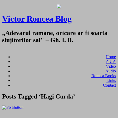
Victor Roncea Blog
„Adevarul ramane, oricare ar fi soarta
slujitorilor sai" – Gh. I. B.
Home
ZIUA
Video
Audio
Roncea Books
Links
Contact
Posts Tagged ‘Hagi Curda’