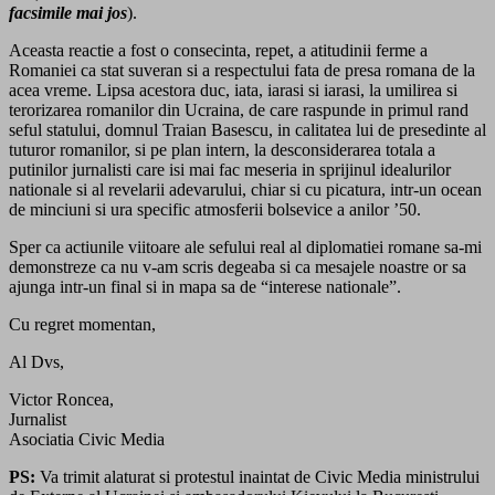
facsimile mai jos
).
Aceasta reactie a fost o consecinta, repet, a atitudinii ferme a
Romaniei ca stat suveran si a respectului fata de presa romana de la
acea vreme. Lipsa acestora duc, iata, iarasi si iarasi, la umilirea si
terorizarea romanilor din Ucraina, de care raspunde in primul rand
seful statului, domnul Traian Basescu, in calitatea lui de presedinte al
tuturor romanilor, si pe plan intern, la desconsiderarea totala a
putinilor jurnalisti care isi mai fac meseria in sprijinul idealurilor
nationale si al revelarii adevarului, chiar si cu picatura, intr-un ocean
de minciuni si ura specific atmosferii bolsevice a anilor ’50.
Sper ca actiunile viitoare ale sefului real al diplomatiei romane sa-mi
demonstreze ca nu v-am scris degeaba si ca mesajele noastre or sa
ajunga intr-un final si in mapa sa de “interese nationale”.
Cu regret momentan,
Al Dvs,
Victor Roncea,
Jurnalist
Asociatia Civic Media
PS:
Va trimit alaturat si protestul inaintat de Civic Media ministrului