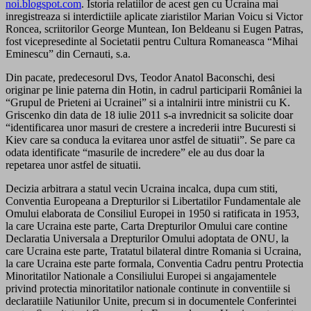
noi.blogspot.com
. Istoria relatiilor de acest gen cu Ucraina mai
inregistreaza si interdictiile aplicate ziaristilor Marian Voicu si Victor
Roncea, scriitorilor George Muntean, Ion Beldeanu si Eugen Patras,
fost vicepresedinte al Societatii pentru Cultura Romaneasca “Mihai
Eminescu” din Cernauti, s.a.
Din pacate, predecesorul Dvs, Teodor Anatol Baconschi, desi
originar pe linie paterna din Hotin, in cadrul participarii României la
“Grupul de Prieteni ai Ucrainei” si a intalnirii intre ministrii cu K.
Griscenko din data de 18 iulie 2011 s-a invrednicit sa solicite doar
“identificarea unor masuri de crestere a increderii intre Bucuresti si
Kiev care sa conduca la evitarea unor astfel de situatii”. Se pare ca
odata identificate “masurile de incredere” ele au dus doar la
repetarea unor astfel de situatii.
Decizia arbitrara a statul vecin Ucraina incalca, dupa cum stiti,
Conventia Europeana a Drepturilor si Libertatilor Fundamentale ale
Omului elaborata de Consiliul Europei in 1950 si ratificata in 1953,
la care Ucraina este parte, Carta Drepturilor Omului care contine
Declaratia Universala a Drepturilor Omului adoptata de ONU, la
care Ucraina este parte, Tratatul bilateral dintre Romania si Ucraina,
la care Ucraina este parte formala, Conventia Cadru pentru Protectia
Minoritatilor Nationale a Consiliului Europei si angajamentele
privind protectia minoritatilor nationale continute in conventiile si
declaratiile Natiunilor Unite, precum si in documentele Conferintei