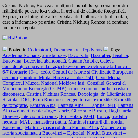
Cristina Nichituş Roncea a mulţumit monahilor şi monahiilor din
mănăstirile pe care le-a vizitat în trei ani de călătorie fotografică.
Expoziţia de fotografie a fost vizitată de Înaltpreasfinţitul Teofan,
care a îndemnat-o pe artista Cristina Nichituş Roncea să continue
lucrarea începută.
Posted in
Colimatorul
,
Documentare
,
Top News
Tags:
Academia Romana
,
armata rosie
,
Baconschi
,
Basarabia
,
Basilica
,
Bucovina
,
Bucovina abandonată
,
Catalin Antohe
,
Cateva
consideraţii cu privire la tragicele evenimente petrecute la Lunca –
6/7 februarie 1941
,
cedo
,
Centrul de Istorie si Civilizatie Europeana
,
cernauti
,
Cimitirul Militar Horecea – iulie 1941
,
Civic Media
,
Complexul Muzeal National Moldova Iasi
,
Consiliul General al
Municipiului Bucureşti (CGMB)
,
crimele comunismului
,
cristian
diaconescu
,
Cristina Nichitus Roncea
,
Doxologia
,
dr. Lăcrămioara
Stratulat
,
DRP
,
Ecou Romanesc
,
eugen tomac
,
expozitie
,
Expozitie
de fotografie
,
Fantana Alba
,
Fantana Alba – 1 aprilie 1941
,
Fantana
Alba – o marturie de sânge: istorie
,
Gheorghe Buzatu
,
Hagi Curda
,
Horecea
,
interzis in Ucraina
,
IPS Teofan
,
KGB
,
Lunca
,
madalin
necsutu
,
MAE
,
manastirea putna
,
Martiri si marturii din nordul
Bucovinei
,
Marturii
,
masacrul de la Fantana Alba
,
Momente din
istoria zbuciumata a Bucovinei – Episodul: Nordul Bucovinei –