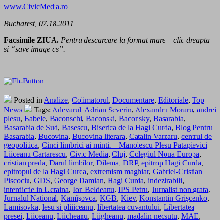
www.CivicMedia.ro
Bucharest, 07.18.2011
Facsimile ZIUA.
Pentru descarcare la format mare – clic dreapta
si “save image as”.
Posted in
Analize
,
Colimatorul
,
Documentare
,
Editoriale
,
Top
News
Tags:
Adevarul
,
Adrian Severin
,
Alexandru Moraru
,
andrei
plesu
,
Babele
,
Baconschi
,
Baconski
,
Baconsky
,
Basarabia
,
Basarabia de Sud
,
Basescu
,
Biserica de la Hagi Curda
,
Blog Pentru
Basarabia
,
Bucovina
,
Bucovina literara
,
Catalin Varzaru
,
centrul de
geopolitica
,
Cinci limbrici ai mintii – Manolescu Plesu Patapievici
Liiceanu Cartarescu
,
Civic Media
,
Cluj
,
Colegiul Noua Europa
,
cristian preda
,
Darul limbilor
,
Dilema
,
DRP
,
epitrop Hagi Curda
,
epitropul de la Hagi Curda
,
extremism maghiar
,
Gabriel-Cristian
Piscociu
,
GDS
,
George Damian
,
Hagi Curda
,
indezirabili
,
interdictie in Ucraina
,
Ion Beldeanu
,
IPS Petru
,
Jurnalist non grata
,
Jurnalul National
,
Kamîşovca
,
KGB
,
Kiev
,
Konstantin Grişcenko
,
Lamisovka
,
lesu si pliiiceanu
,
libertatea cuvantului
,
Libertatea
presei
,
Liiceanu
,
Liicheanu
,
Liigheanu
,
madalin necsutu
,
MAE
,