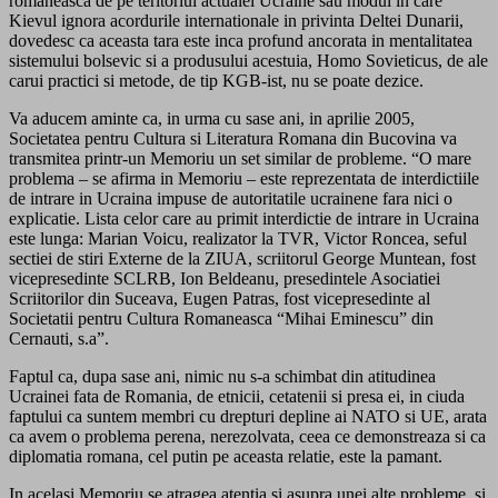
romaneasca de pe teritoriul actualei Ucraine sau modul in care
Kievul ignora acordurile internationale in privinta Deltei Dunarii,
dovedesc ca aceasta tara este inca profund ancorata in mentalitatea
sistemului bolsevic si a produsului acestuia, Homo Sovieticus, de ale
carui practici si metode, de tip KGB-ist, nu se poate dezice.
Va aducem aminte ca, in urma cu sase ani, in aprilie 2005,
Societatea pentru Cultura si Literatura Romana din Bucovina va
transmitea printr-un Memoriu un set similar de probleme. “O mare
problema – se afirma in Memoriu – este reprezentata de interdictiile
de intrare in Ucraina impuse de autoritatile ucrainene fara nici o
explicatie. Lista celor care au primit interdictie de intrare in Ucraina
este lunga: Marian Voicu, realizator la TVR, Victor Roncea, seful
sectiei de stiri Externe de la ZIUA, scriitorul George Muntean, fost
vicepresedinte SCLRB, Ion Beldeanu, presedintele Asociatiei
Scriitorilor din Suceava, Eugen Patras, fost vicepresedinte al
Societatii pentru Cultura Romaneasca “Mihai Eminescu” din
Cernauti, s.a”.
Faptul ca, dupa sase ani, nimic nu s-a schimbat din atitudinea
Ucrainei fata de Romania, de etnicii, cetatenii si presa ei, in ciuda
faptului ca suntem membri cu drepturi depline ai NATO si UE, arata
ca avem o problema perena, nerezolvata, ceea ce demonstreaza si ca
diplomatia romana, cel putin pe aceasta relatie, este la pamant.
In acelasi Memoriu se atragea atentia si asupra unei alte probleme, si