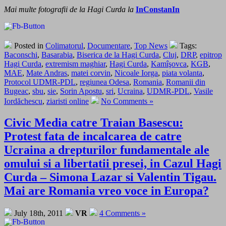
Mai multe fotografii de la Hagi Curda la
InConstanIn
Posted in
Colimatorul
,
Documentare
,
Top News
Tags:
Baconschi
,
Basarabia
,
Biserica de la Hagi Curda
,
Cluj
,
DRP
,
epitrop
Hagi Curda
,
extremism maghiar
,
Hagi Curda
,
Kamîşovca
,
KGB
,
MAE
,
Mate Andras
,
matei corvin
,
Nicoale Iorga
,
piata volanta
,
Protocol UDMR-PDL
,
regiunea Odesa
,
Romania
,
Romanii din
Bugeac
,
sbu
,
sie
,
Sorin Apostu
,
sri
,
Ucraina
,
UDMR-PDL
,
Vasile
Iordăchescu
,
ziaristi online
No Comments »
Civic Media catre Traian Basescu:
Protest fata de incalcarea de catre
Ucraina a drepturilor fundamentale ale
omului si a libertatii presei, in Cazul Hagi
Curda – Simona Lazar si Valentin Tigau.
Mai are Romania vreo voce in Europa?
July 18th, 2011
VR
4 Comments »