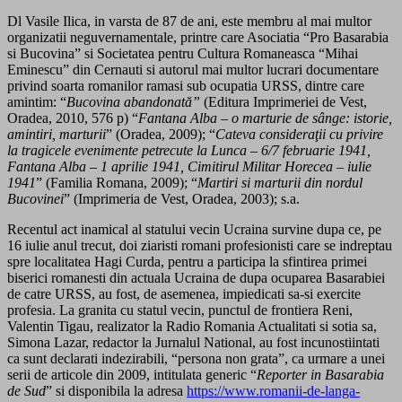
Dl Vasile Ilica, in varsta de 87 de ani, este membru al mai multor
organizatii neguvernamentale, printre care Asociatia “Pro Basarabia
si Bucovina” si Societatea pentru Cultura Romaneasca “Mihai
Eminescu” din Cernauti si autorul mai multor lucrari documentare
privind soarta romanilor ramasi sub ocupatia URSS, dintre care
amintim: “
Bucovina abandonată”
(Editura Imprimeriei de Vest,
Oradea, 2010, 576 p) “
Fantana Alba – o marturie de sânge: istorie,
amintiri, marturii
” (Oradea, 2009); “
Cateva consideraţii cu privire
la tragicele evenimente petrecute la Lunca – 6/7 februarie 1941,
Fantana Alba – 1 aprilie 1941, Cimitirul Militar Horecea – iulie
1941
” (Familia Romana, 2009); “
Martiri si marturii din nordul
Bucovinei
” (Imprimeria de Vest, Oradea, 2003); s.a.
Recentul act inamical al statului vecin Ucraina survine dupa ce, pe
16 iulie anul trecut, doi ziaristi romani profesionisti care se indreptau
spre localitatea Hagi Curda, pentru a participa la sfintirea primei
biserici romanesti din actuala Ucraina de dupa ocuparea Basarabiei
de catre URSS, au fost, de asemenea, impiedicati sa-si exercite
profesia. La granita cu statul vecin, punctul de frontiera Reni,
Valentin Tigau, realizator la Radio Romania Actualitati si sotia sa,
Simona Lazar, redactor la Jurnalul National, au fost incunostiintati
ca
sunt declarati indezirabili, “persona non grata”, ca urmare a unei
serii de articole din 2009, intitulata generic “
Reporter in Basarabia
de Sud
” si disponibila la adresa
https://www.romanii-de-langa-