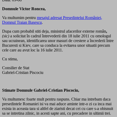
Domnule Victor Roncea,
Va multumim pentru
mesajul adresat Presedintelui României,
Domnul Traian Basescu
.
Dupa cum probabil stiti deja, ministrul afacerilor externe român
,
(sic)
a solicitat în cadrul întrevederii din 18 iulie 2011 cu omologul
sau ucrainean, identificarea unor masuri de crestere a încrederii între
Bucuresti si Kiev, care sa conduca la evitarea unor situatii precum
cele care au avut loc la 16 iulie 2011.
Cu stima,
Consilier de Stat
Gabriel-Cristian Piscociu
Stimate Domnule Gabriel-Cristian Piscociu,
Va multumesc foarte mult pentru raspuns. Chiar ma intrebam daca
presedintele Romaniei isi va mai aduce aminte intr-o zi ca inca mai
exista in aceasta tara si altfel de ziaristi decat cei cu care s-a obisnuit
sa se intretina zilnic, in acesti sapte ani, cu precadere in ultimii trei.