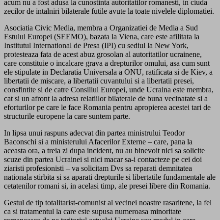
acum nu a fost adusa la cunostinta autoritatilor romanesti, in ciuda
zecilor de intalniri bilaterale futile avute la toate nivelele diplomatiei.
Asociatia Civic Media, membra a Organizatiei de Media a Sud
Estului Europei (SEEMO), bazata la Viena, care este afilitata la
Institutul International de Presa (IPI) cu sediul la New York,
protesteaza fata de acest abuz grosolan al autoritatilor ucrainene,
care constituie o incalcare grava a drepturilor omului, asa cum sunt
ele stipulate in Declaratia Universala a ONU, ratificata si de Kiev, a
libertatii de miscare, a libertatii cuvantului si a libertatii presei,
consfintite si de catre Consiliul Europei, unde Ucraina este membra,
cat si un afront la adresa relatiilor bilaterale de buna vecinatate si a
eforturilor pe care le face Romania pentru apropierea acestei tari de
structurile europene la care suntem parte.
In lipsa unui raspuns adecvat din partea ministrului Teodor
Baconschi si a ministerului Afacerilor Externe – care, pana la
aceasta ora, a treia zi dupa incident, nu au binevoit nici sa solicite
scuze din partea Ucrainei si nici macar sa-i contacteze pe cei doi
ziaristi profesionisti – va solicitam Dvs sa reparati demnitatea
nationala stirbita si sa aparati drepturile si libertatile fundamentale ale
cetatenilor romani si, in acelasi timp, ale presei libere din Romania.
Gestul de tip totalitarist-comunist al vecinei noastre rasaritene, la fel
ca si tratamentul la care este supusa numeroasa minoritate