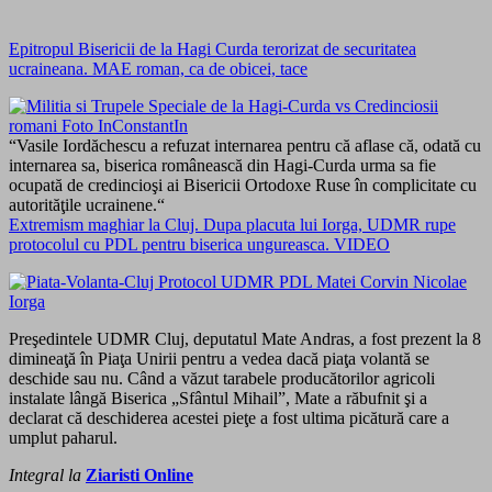
Epitropul Bisericii de la Hagi Curda terorizat de securitatea
ucraineana. MAE roman, ca de obicei, tace
“Vasile Iordăchescu a refuzat internarea pentru că aflase că, odată cu
internarea sa, biserica românească din Hagi-Curda urma sa fie
ocupată de credincioşi ai Bisericii Ortodoxe Ruse în complicitate cu
autorităţile ucrainene.“
Extremism maghiar la Cluj. Dupa placuta lui Iorga, UDMR rupe
protocolul cu PDL pentru biserica ungureasca. VIDEO
Preşedintele UDMR Cluj, deputatul Mate Andras, a fost prezent la 8
dimineaţă în Piaţa Unirii pentru a vedea dacă piaţa volantă se
deschide sau nu. Când a văzut tarabele producătorilor agricoli
instalate lângă Biserica „Sfântul Mihail”, Mate a răbufnit şi a
declarat că deschiderea acestei pieţe a fost ultima picătură care a
umplut paharul.
Integral la
Ziaristi Online