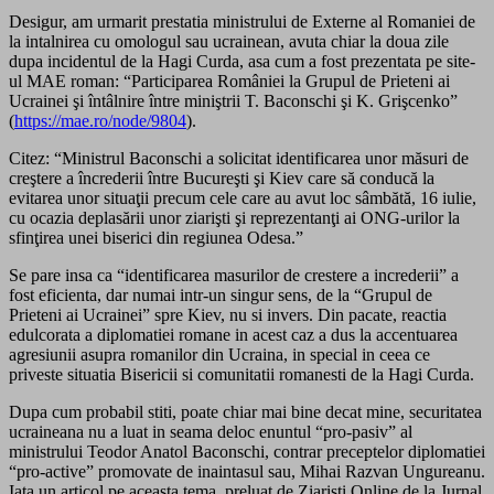
Desigur, am urmarit prestatia ministrului de Externe al Romaniei de
la intalnirea cu omologul sau ucrainean, avuta chiar la doua zile
dupa incidentul de la Hagi Curda, asa cum a fost prezentata pe site-
ul MAE roman: “Participarea României la Grupul de Prieteni ai
Ucrainei şi întâlnire între miniştrii T. Baconschi şi K. Grişcenko”
(
https://mae.ro/node/9804
).
Citez: “Ministrul Baconschi a solicitat identificarea unor măsuri de
creştere a încrederii între Bucureşti şi Kiev care să conducă la
evitarea unor situaţii precum cele care au avut loc sâmbătă, 16 iulie,
cu ocazia deplasării unor ziarişti şi reprezentanţi ai ONG-urilor la
sfinţirea unei biserici din regiunea Odesa.”
Se pare insa ca “identificarea masurilor de crestere a increderii” a
fost eficienta, dar numai intr-un singur sens, de la “Grupul de
Prieteni ai Ucrainei” spre Kiev, nu si invers. Din pacate, reactia
edulcorata a diplomatiei romane in acest caz a dus la accentuarea
agresiunii asupra romanilor din Ucraina, in special in ceea ce
priveste situatia Bisericii si comunitatii romanesti de la Hagi Curda.
Dupa cum probabil stiti, poate chiar mai bine decat mine, securitatea
ucraineana nu a luat in seama deloc enuntul “pro-pasiv” al
ministrului Teodor Anatol Baconschi, contrar preceptelor diplomatiei
“pro-active” promovate de inaintasul sau, Mihai Razvan Ungureanu.
Iata un articol pe aceasta tema, preluat de Ziaristi Online de la Jurnal