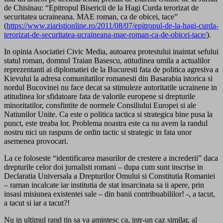
de Chisinau: “Epitropul Bisericii de la Hagi Curda terorizat de
securitatea ucraineana. MAE roman, ca de obicei, tace”
(
https://www.ziaristionline.ro/2011/08/07/epitropul-de-la-hagi-curda-
terorizat-de-securitatea-ucraineana-mae-roman-ca-de-obicei-tace/
).
In opinia Asociatiei Civic Media, autoarea protestului inaintat sefului
statul roman, domnul Traian Basescu, atitudinea umila a actualilor
reprezentanti ai diplomatiei de la Bucuresti fata de politica agresiva a
Kievului la adresa comunitatilor romanesti din Basarabia istorica si
nordul Bucovinei nu face decat sa stimuleze autoritatile ucrainene in
atitudinea lor sfidatoare fata de valorile europene si drepturile
minoritatilor, consfintite de normele Consiliului Europei si ale
Natiunilor Unite. Ca este o politica tactica si strategica bine pusa la
punct, este treaba lor. Problema noastra este ca nu avem la randul
nostru nici un raspuns de ordin tactic si strategic in fata unor
asemenea provocari.
La ce foloseste “identificarea masurilor de crestere a increderii” daca
drepturile celor doi jurnalisti romani – dupa cum sunt inscrise in
Declaratia Universala a Drepturilor Omului si Constitutia Romaniei
– raman incalcate iar institutia de stat insarcinata sa ii apere, prin
insasi misiunea existentei sale – din banii contribuabililor! -, a tacut,
a tacut si iar a tacut?!
Nu in ultimul rand tin sa va amintesc ca, intr-un caz similar, al