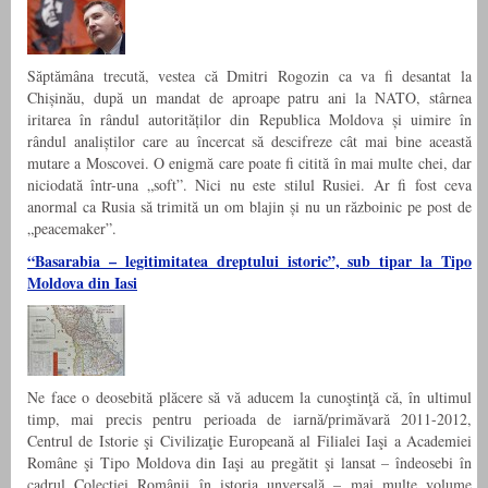
Săptămâna trecută, vestea că Dmitri Rogozin ca va fi desantat la
Chișinău, după un mandat de aproape patru ani la NATO, stârnea
iritarea în rândul autorităților din Republica Moldova și uimire în
rândul analiștilor care au încercat să descifreze cât mai bine această
mutare a Moscovei. O enigmă care poate fi citită în mai multe chei, dar
niciodată într-una „soft”. Nici nu este stilul Rusiei. Ar fi fost ceva
anormal ca Rusia să trimită un om blajin și nu un războinic pe post de
„peacemaker”.
“Basarabia – legitimitatea dreptului istoric”, sub tipar la Tipo
Moldova din Iasi
Ne face o deosebită plăcere să vă aducem la cunoştinţă că, în ultimul
timp, mai precis pentru perioada de iarnă/primăvară 2011-2012,
Centrul de Istorie şi Civilizaţie Europeană al Filialei Iaşi a Academiei
Române şi Tipo Moldova din Iaşi au pregătit şi lansat – îndeosebi în
cadrul Colecţiei Românii în istoria unversală – mai multe volume