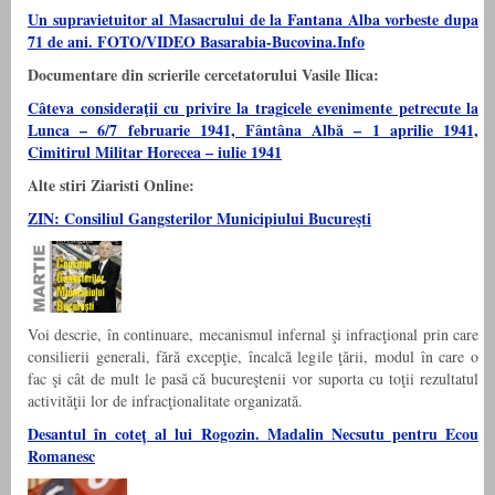
Un supravietuitor al Masacrului de la Fantana Alba vorbeste dupa
71 de ani. FOTO/VIDEO Basarabia-Bucovina.Info
Documentare din scrierile cercetatorului Vasile Ilica:
Câteva consideraţii cu privire la tragicele evenimente petrecute la
Lunca – 6/7 februarie 1941, Fântâna Albă – 1 aprilie 1941,
Cimitirul Militar Horecea – iulie 1941
Alte stiri Ziaristi Online:
ZIN: Consiliul Gangsterilor Municipiului Bucureşti
Voi descrie, în continuare, mecanismul infernal şi infracţional prin care
consilierii generali, fără excepţie, încalcă legile ţării, modul în care o
fac şi cât de mult le pasă că bucureştenii vor suporta cu toţii rezultatul
activităţii lor de infracţionalitate organizată.
Desantul în coteț al lui Rogozin. Madalin Necsutu pentru Ecou
Romanesc