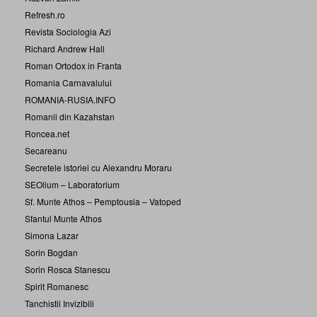
Refresh.ro
Revista Sociologia Azi
Richard Andrew Hall
Roman Ortodox in Franta
Romania Carnavalului
ROMANIA-RUSIA.INFO
Romanii din Kazahstan
Roncea.net
Secareanu
Secretele istoriei cu Alexandru Moraru
SEOlium – Laboratorium
Sf. Munte Athos – Pemptousia – Vatoped
Sfantul Munte Athos
Simona Lazar
Sorin Bogdan
Sorin Rosca Stanescu
Spirit Romanesc
Tanchistii Invizibili