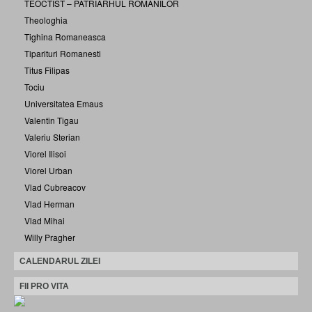
TEOCTIST – PATRIARHUL ROMANILOR
Theologhia
Tighina Romaneasca
Tiparituri Romanesti
Titus Filipas
Tociu
Universitatea Emaus
Valentin Tigau
Valeriu Sterian
Viorel Ilisoi
Viorel Urban
Vlad Cubreacov
Vlad Herman
Vlad Mihai
Willy Pragher
CALENDARUL ZILEI
FII PRO VITA