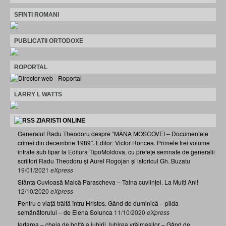
SFINTI ROMANI
PUBLICATII ORTODOXE
ROPORTAL
LARRY L WATTS
ZIARISTI ONLINE
Generalul Radu Theodoru despre “MÂNA MOSCOVEI – Documentele
crimei din decembrie 1989”. Editor: Victor Roncea. Primele trei volume
intrate sub tipar la Editura TipoMoldova, cu prefețe semnate de generalii
scriitori Radu Theodoru și Aurel Rogojan și istoricul Gh. Buzatu
19/01/2021
eXpress
Sfânta Cuvioasă Maică Parascheva – Taina cuviinței. La Mulți Ani!
12/10/2020
eXpress
Pentru o viață trăită întru Hristos. Gând de duminică – pilda
semănătorului – de Elena Solunca
11/10/2020
eXpress
Iertarea – cheia de boltă a iubirii. Iubirea vrăjmașilor – Gând de