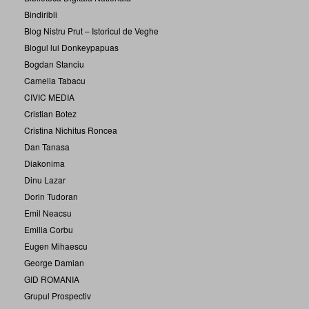
Bindiribli
Blog Nistru Prut – Istoricul de Veghe
Blogul lui Donkeypapuas
Bogdan Stanciu
Camelia Tabacu
CIVIC MEDIA
Cristian Botez
Cristina Nichitus Roncea
Dan Tanasa
Diakonima
Dinu Lazar
Dorin Tudoran
Emil Neacsu
Emilia Corbu
Eugen Mihaescu
George Damian
GID ROMANIA
Grupul Prospectiv