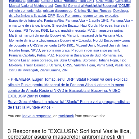
Europeana
,
cernauti
,
Cimitirul Militar Horecea – iulie 1941
,
Civic Media
,
Complexul
Muzeal National Moldova Iasi
,
Consiliul General al Municipiului Bucureşti (CGMB)
,
crimele comunismului
,
cristian diaconescu
,
Cristina Nichitus Roncea
,
Doxologia
,
dr. Lăcrămioara Stratulat
,
DRP
,
Ecou Romanesc
,
eugen tomac
,
expozitie
,
Expozitie de fotografie
,
Fantana Alba
,
Fantana Alba – 1 aprilie 1941
,
Fantana Alba –
o marturie de sânge: istorie
,
Gheorghe Buzatu
,
Hagi Curda
,
Horecea
,
interzis in
Ucraina
,
IPS Teofan
,
KGB
,
Lunca
,
madalin necsutu
,
MAE
,
manastirea putna
,
Martiri si marturii din nordul Bucovinei
,
Marturii
,
masacrul de la Fantana Alba
,
Momente din istoria zbuciumata a Bucovinei – Episodul: Nordul Bucovinei – zona
de ocupatie a URSS in perioada 1940-1991
,
Muzeul Unirii
,
Muzeul Unirii din Iasi
,
Nicolae Iorga
,
NKVD
,
persona non grata
,
Precum in cer asa si pe pamant
,
Primaria Capitalei
,
Putna
,
PUZ
,
Reporter in Basarabia de Sud
,
Romania
,
sie
,
Simona Lazar
,
sorin oprescu
,
sri
,
Stela Cheptea
,
Storojinet
,
Tatiana Popa
,
Tipo
Moldova
,
Traian Basescu
,
Ucraina
,
URSS
,
Valentin Tigau
,
Vama Siret
,
Vasile Ilica
,
ziarul de investigatii
,
Ziarul Lumina
,
ZIN
«
PREMIERA. Eugen Tomac, seful DRP: Statul Roman va cere explicatii
oficiale Rusiei pentru Masacrul de la Fantana Alba si crimele in masa
comise de Armata Rosie si NKVD in Basarabia si Bucovina. VIDEO
EXCLUSIV Ziaristi Online
Bravo Grecia! Atena i-a refuzat lui “Sfantu'” Putin o vizita propagandistica
de Pasti la Muntele Athos
»
You can
leave a response
, or
trackback
from your own site.
3 Responses to “EXCLUSIV: Scriitorul Vasile Ilica,
cercetator asupra masacrelor antiromanesti din