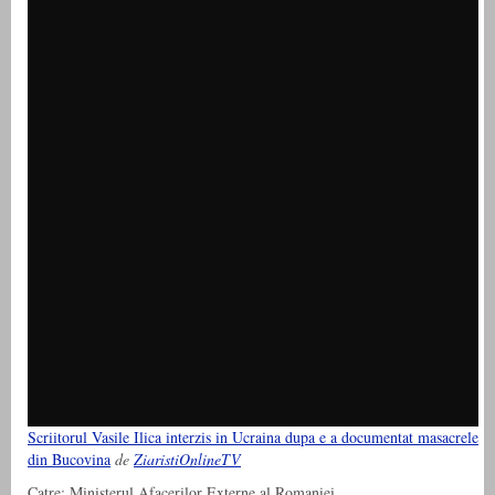
Scriitorul Vasile Ilica interzis in Ucraina dupa e a documentat masacrele
din Bucovina
de
ZiaristiOnlineTV
Catre: Ministerul Afacerilor Externe al Romaniei