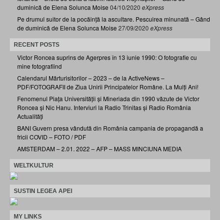
duminică de Elena Solunca Moise
04/10/2020
eXpress
Pe drumul suitor de la pocăință la ascultare. Pescuirea minunată – Gând
de duminică de Elena Solunca Moise
27/09/2020
eXpress
RECENT POSTS
Victor Roncea suprins de Agerpres în 13 iunie 1990: O fotografie cu
mine fotografiind
Calendarul Mărturisitorilor – 2023 – de la ActiveNews –
PDF/FOTOGRAFII de Ziua Unirii Principatelor Române. La Mulți Ani!
Fenomenul Piața Universității și Mineriada din 1990 văzute de Victor
Roncea și Nic Hanu. Interviuri la Radio Trinitas și Radio România
Actualități
BANI Guvern presa vândută din România campania de propagandă a
fricii COVID – FOTO / PDF
AMSTERDAM – 2.01. 2022 – AFP – MASS MINCIUNA MEDIA
WELTKULTUR
SUSTIN LEGEA APEI
MY LINKS