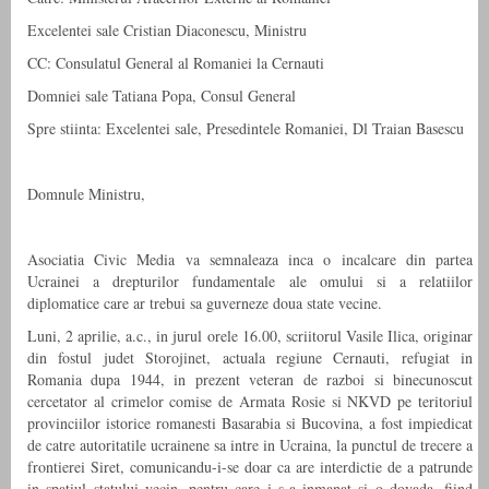
Excelentei sale Cristian Diaconescu, Ministru
CC: Consulatul General al Romaniei la Cernauti
Domniei sale Tatiana Popa, Consul General
Spre stiinta: Excelentei sale, Presedintele Romaniei, Dl Traian Basescu
Domnule Ministru,
Asociatia Civic Media va semnaleaza inca o incalcare din partea
Ucrainei a drepturilor fundamentale ale omului si a relatiilor
diplomatice care ar trebui sa guverneze doua state vecine.
Luni, 2 aprilie, a.c., in jurul orele 16.00, scriitorul Vasile Ilica, originar
din fostul judet Storojinet, actuala regiune Cernauti, refugiat in
Romania dupa 1944, in prezent veteran de razboi si binecunoscut
cercetator al crimelor comise de Armata Rosie si NKVD pe teritoriul
provinciilor istorice romanesti Basarabia si Bucovina, a fost impiedicat
de catre autoritatile ucrainene sa intre in Ucraina, la punctul de trecere a
frontierei Siret, comunicandu-i-se doar ca are interdictie de a patrunde
in spatiul statului vecin, pentru care i s-a inmanat si o dovada, fiind