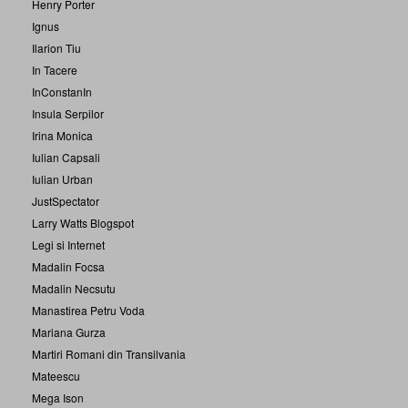
Henry Porter
Ignus
Ilarion Tiu
In Tacere
InConstanIn
Insula Serpilor
Irina Monica
Iulian Capsali
Iulian Urban
JustSpectator
Larry Watts Blogspot
Legi si Internet
Madalin Focsa
Madalin Necsutu
Manastirea Petru Voda
Mariana Gurza
Martiri Romani din Transilvania
Mateescu
Mega Ison