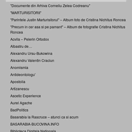
"Documente din Arhiva Corneliu Zelea Codreanu"
"MARTURISITORII"
"Parintele Justin Marturisitorul" – Album foto de Cristina Nichitus Roncea
"Precum in cer asa si pe pamant" – Album de fotografie Cristina Nichitus
Roncea
Acvila – Pelerin Ortodox
Albastru de…
Alexandru Ursu-Bukowina
Alexandru Valentin Craciun
Anomismia
Antideontologu'
Apostolia
Artizanescu
Ascetic Experience
Aurel Agache
BadPolitics
Basarabia la Rascruce – atunci ca si acum
BASARABIA-BUCOVINA.INFO
Biblioteca Digitala Nationala