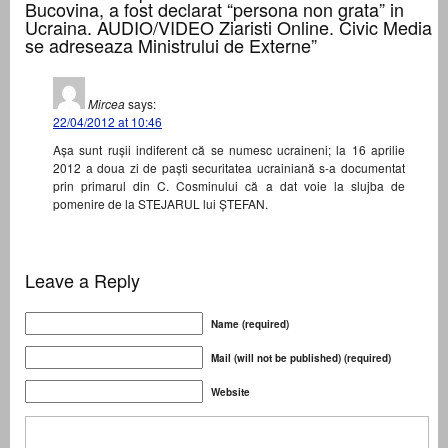
Bucovina, a fost declarat “persona non grata” in
Ucraina. AUDIO/VIDEO Ziaristi Online. Civic Media
se adreseaza Ministrului de Externe”
Mircea
says:
22/04/2012 at 10:46
Așa sunt rușii indiferent că se numesc ucraineni; la 16 aprilie
2012 a doua zi de paști securitatea ucrainiană s-a documentat
prin primarul din C. Cosminului că a dat voie la slujba de
pomenire de la STEJARUL lui ȘTEFAN.
Leave a Reply
Name (required)
Mail (will not be published) (required)
Website