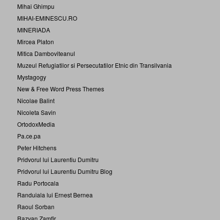
Mihai Ghimpu
MIHAI-EMINESCU.RO
MINERIADA
Mircea Platon
Mitica Damboviteanul
Muzeul Refugiatilor si Persecutatilor Etnic din Transilvania
Mystagogy
New & Free Word Press Themes
Nicolae Balint
Nicoleta Savin
OrtodoxMedia
Pa.ce.pa
Peter Hitchens
Pridvorul lui Laurentiu Dumitru
Pridvorul lui Laurentiu Dumitru Blog
Radu Portocala
Randuiala lui Ernest Bernea
Raoul Sorban
Razvan Zamfir