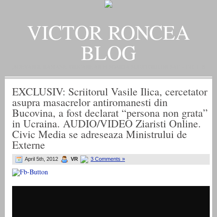
VICTOR RONCEA
BLOG
„ADEVARUL RAMANE, ORICARE AR FI SOARTA SLUJITORILOR SAI" – GH. I. B.
EXCLUSIV: Scriitorul Vasile Ilica, cercetator
asupra masacrelor antiromanesti din
Bucovina, a fost declarat “persona non grata”
in Ucraina. AUDIO/VIDEO Ziaristi Online.
Civic Media se adreseaza Ministrului de
Externe
April 5th, 2012
VR
3 Comments »