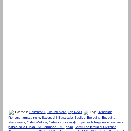
Posted in
Colimatorul
,
Documentare
,
Top News
Tags:
Academia
Romana
,
armata rosie
,
Baconschi
,
Basarabia
,
Basilica
,
Bucovina
,
Bucovina
abandonată
,
Catalin Antohe
,
Cateva consideraţii cu privire la tragicele evenimente
petrecute la Lunca – 6/7 februarie 1941
,
cedo
,
Centrul de Istorie si Civilizatie