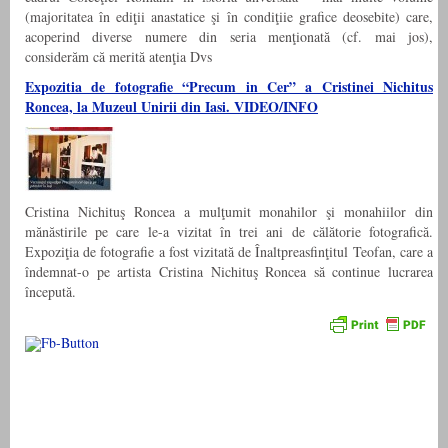
(majoritatea în ediţii anastatice şi în condiţiie grafice deosebite) care,
acoperind diverse numere din seria menţionată (cf. mai jos),
considerăm că merită atenţia Dvs
Expozitia de fotografie “Precum in Cer” a Cristinei Nichitus
Roncea, la Muzeul Unirii din Iasi. VIDEO/INFO
Cristina Nichituş Roncea a mulţumit monahilor şi monahiilor din
mănăstirile pe care le-a vizitat în trei ani de călătorie fotografică.
Expoziţia de fotografie a fost vizitată de Înaltpreasfinţitul Teofan, care a
îndemnat-o pe artista Cristina Nichituş Roncea să continue lucrarea
începută.