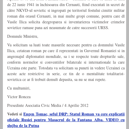
de 22 iunie 1941 in închisoarea din Cernauti, fiind executati in secret de
către NKVD-ul sovietic si ingropati pe teritoriul fostului cimitir militar
roman din orasul Cernauti, in mai multe gropi comune, pentru care dl
Vasile Ilica solicita dezgroparea si inventarierea victimelor crimelor
sovietice ramase pana azi neasumate de catre succesorii URSS.
Domnule Ministru,
Va solicitam sa luati toate masurile necesare pentru ca domnului Vasile
Ilica, cetatean roman pe care il reprezentati in Guvernul Romaniei si in
angrenajul diplomatiei mondiale, sa i se respecte toate drepturile sale,
conform normelor si conventiilor bilaterale si internationale la care
Ucraina este parte. Totodata va solicitam sa puneti in vedere Ucrainei ca
aceste acte restrictive in serie, ce tin de o mentalitate totalitarist-
sovietica ce ar fi trebuit demult depasita, sa nu se mai repete.
Cu multumiri,
Victor Roncea
Presedinte Asociatia Civic Media / 4 Aprilie 2012
Vedeti si
Eugen Tomac, seful DRP: Statul Roman va cere explicatii
oficiale Rusiei pentru Masacrul de la Fantana Alba. VIDEO cu
slujba de la Putna