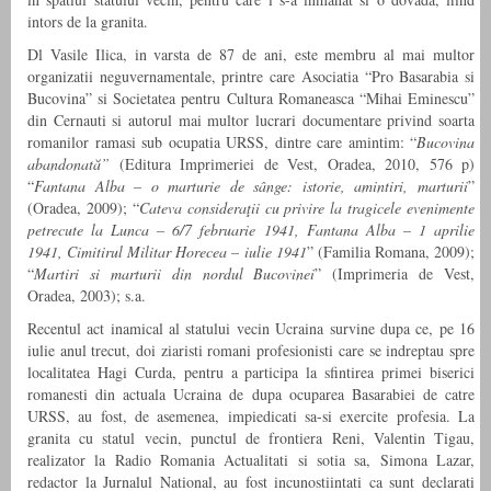
intors de la granita.
Dl Vasile Ilica, in varsta de 87 de ani, este membru al mai multor
organizatii neguvernamentale, printre care Asociatia “Pro Basarabia si
Bucovina” si Societatea pentru Cultura Romaneasca “Mihai Eminescu”
din Cernauti si autorul mai multor lucrari documentare privind soarta
romanilor ramasi sub ocupatia URSS, dintre care amintim: “
Bucovina
abandonată”
(Editura Imprimeriei de Vest, Oradea, 2010, 576 p)
“
Fantana Alba – o marturie de sânge: istorie, amintiri, marturii
”
(Oradea, 2009); “
Cateva consideraţii cu privire la tragicele evenimente
petrecute la Lunca – 6/7 februarie 1941, Fantana Alba – 1 aprilie
1941, Cimitirul Militar Horecea – iulie 1941
” (Familia Romana, 2009);
“
Martiri si marturii din nordul Bucovinei
” (Imprimeria de Vest,
Oradea, 2003); s.a.
Recentul act inamical al statului vecin Ucraina survine dupa ce, pe 16
iulie anul trecut, doi ziaristi romani profesionisti care se indreptau spre
localitatea Hagi Curda, pentru a participa la sfintirea primei biserici
romanesti din actuala Ucraina de dupa ocuparea Basarabiei de catre
URSS, au fost, de asemenea, impiedicati sa-si exercite profesia. La
granita cu statul vecin, punctul de frontiera Reni, Valentin Tigau,
realizator la Radio Romania Actualitati si sotia sa, Simona Lazar,
redactor la Jurnalul National, au fost incunostiintati ca
sunt declarati