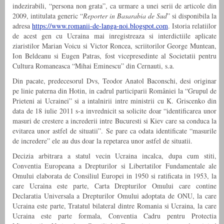
indezirabili, “persona non grata”, ca urmare a unei serii de articole din
2009, intitulata generic “
Reporter in Basarabia de Sud
” si disponibila la
adresa
https://www.romanii-de-langa-noi.blogspot.com
. Istoria relatiilor
de acest gen cu Ucraina mai inregistreaza si interdictiile aplicate
ziaristilor Marian Voicu si Victor Roncea, scriitorilor George Muntean,
Ion Beldeanu si Eugen Patras, fost vicepresedinte al Societatii pentru
Cultura Romaneasca “Mihai Eminescu” din Cernauti, s.a.
Din pacate, predecesorul Dvs, Teodor Anatol Baconschi, desi originar
pe linie paterna din Hotin, in cadrul participarii României la “Grupul de
Prieteni ai Ucrainei” si a intalnirii intre ministrii cu K. Griscenko din
data de 18 iulie 2011 s-a invrednicit sa solicite doar “identificarea unor
masuri de crestere a increderii intre Bucuresti si Kiev care sa conduca la
evitarea unor astfel de situatii”. Se pare ca odata identificate “masurile
de incredere” ele au dus doar la repetarea unor astfel de situatii.
Decizia arbitrara a statul vecin Ucraina incalca, dupa cum stiti,
Conventia Europeana a Drepturilor si Libertatilor Fundamentale ale
Omului elaborata de Consiliul Europei in 1950 si ratificata in 1953, la
care Ucraina este parte, Carta Drepturilor Omului care contine
Declaratia Universala a Drepturilor Omului adoptata de ONU, la care
Ucraina este parte, Tratatul bilateral dintre Romania si Ucraina, la care
Ucraina este parte formala, Conventia Cadru pentru Protectia