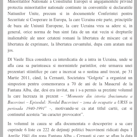
Minoritatilor Nationale a Consiliului Europei si angajamentele privind
protectia minoritatilor nationale continute in conventiile si declaratiile
Natiunilor Unite, precum si in documentele Conferintei pentru
Securitate si Cooperare in Europa, la care Ucraina este parte, principiile
de baza ale Uniunii Europene, la care Ucraina vrea sa adere si, in
general, orice norma de bun simt fata de un stat vecin si drepturile
inalienabile ale unor cetateni romani la libertatea de miscare cat si
libertatea de exprimare, la libertatea cuvantului, dupa cum aratam mai
jos.
Dl Vasile Ilica considera ca interdicatia de a intra in Ucraina, unde se
afla casa sa parinteasca si mormintele parintilor, este urmarea unei
prezentari stiintifice pe care a incercat sa o sustina anul trecut, pe 31
Martie 2011, când, la Cernauti, Societatea “Golgota” a organizat un
simpozion pentru comemorarea a 70 de ani de la Masacrul de la
Fantana Alba, dar, desi era invitat, nu i s-a permis sa prezinte volumul
la care lucreaza in prezent – “
Momente din istoria zbuciumata a
Bucovinei – Episodul: Nordul Bucovinei – zona de ocupatie a URSS in
perioada 1940-1991
” -, motivandu-se ca atat titlul cartii, cat si
continutul acesteia “au caracter provocator”.
In volumul in cauza se afla documentata o descoperire a sa care
cuprinde 6 liste cu 222 de deţinuţi politici bucovineni ridicati dupa 1
Aprilie 1941 din zona Fantana Alba – Cernauti si care se aflau la data