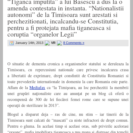
“Tiganca imputita” a lui Basescu a dus la o
amenda contestata in instanta. “Nationalistii
autonomi” de la Timisoara sunt arestati si
perchezitionati, incalcandu-se Constitutia,
pentru a fi protejata mafia tiganeasca si
coruptia “organelor Legii”
January 14th, 2013
VR
8 Comments »
O situatie de dementa cronica a organismelor statului se deruleaza la
Timisoara, cu repercusiuni nationale care privesc incalcarea crasa
a libertatii de exprimare, drept consfintit de Constitutia Romaniei si
toate prevederile internationale in domeniu la care Romania este parte.
Aflam de la
Mediafax
ca “la Timişoara, au loc perchezitii la membrii
unei grupări naţionaliste care au anunţat pe un blog că oferă o
recompensă de 300 de lei fiecărei femei rome care se supune unei
operaţii de sterilizare în 2013”.
Blogul a disparut deja – ras de cine, nu stim – iar tinerii de la
Timisoara sunt calcati de “mascati” ca niste infractori de drept comun.
Pentru o gluma. In acelasi timp si acelasi oras, sub privirile acelorasi
“organe”, mafia imobiliara tiganeasca a pus mana si distruge din temelii