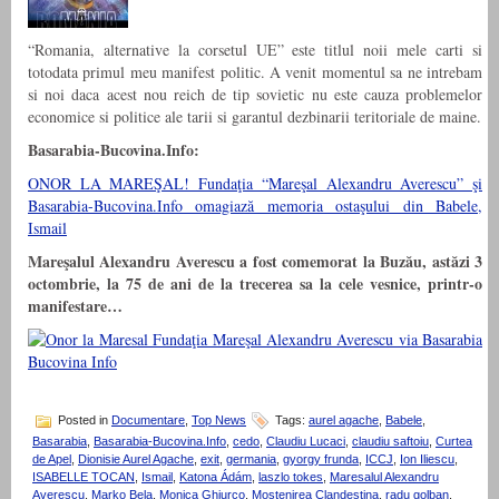
“Romania, alternative la corsetul UE” este titlul noii mele carti si
totodata primul meu manifest politic. A venit momentul sa ne intrebam
si noi daca acest nou reich de tip sovietic nu este cauza problemelor
economice si politice ale tarii si garantul dezbinarii teritoriale de maine.
Basarabia-Bucovina.Info:
ONOR LA MAREŞAL! Fundaţia “Mareşal Alexandru Averescu” şi
Basarabia-Bucovina.Info omagiază memoria ostaşului din Babele,
Ismail
Mareşalul Alexandru Averescu a fost comemorat la Buzău, astăzi 3
octombrie, la 75 de ani de la trecerea sa la cele vesnice, printr-o
manifestare…
Posted in
Documentare
,
Top News
Tags:
aurel agache
,
Babele
,
Basarabia
,
Basarabia-Bucovina.Info
,
cedo
,
Claudiu Lucaci
,
claudiu saftoiu
,
Curtea
de Apel
,
Dionisie Aurel Agache
,
exit
,
germania
,
gyorgy frunda
,
ICCJ
,
Ion Iliescu
,
ISABELLE TOCAN
,
Ismail
,
Katona Ádám
,
laszlo tokes
,
Maresalul Alexandru
Averescu
,
Marko Bela
,
Monica Ghiurco
,
Mostenirea Clandestina
,
radu golban
,