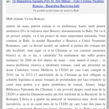
Un posibil model demn de urmat la Balti
Mult stimate Victor Roncea,
sunteti un mare patriot roman si va multumesc foarte mult pentru
sustinerea Dvs la ridicarea unei Biserici maramuresene la Balti. Nu va fi
un proiect simplu, va fi un proiect de mare importanta nationala. Vom
construi la Balti, la nordul Basarabiei o Biserica a Unirii Neamului
Romanesc, care va deveni model, un imbold si pentru alti romani din
alte localitati; sunt sigur ca si la Chisinau se vor construi asemenea
biserici si, de ce nu, o catedrala! Va multumesc din suflet pentru
sustinere! In 2006 ati fost alaturi de mine – cum sunteti si astazi -, in
marea problema istorica a identitatii romane, cand am prezentat un
dosar Ciubotaru versus Moldova la CEDO pe care l-am castigat in
2010, iar in 2012-13 autoritatile de la Chisinau au fost obligate sa
schimbe legislatia si astazi romanii de pretutindeni pot face trimitere la
cazul meu pentru a-si apara identitatea de roman. Atunci, langa
Biblioteca Nationala din Chisinau, v-am povestit despre cazul meu de la
CEDO si datorita Dumneavoastra am fost telefonat de la Bucuresti de la
Romania Libera si a aparut un material in sustinerea mea. Aveti toata
increderea, ca si in cazul meu de la CEDO pe care l-am dus pana la
capat, si proiectul Bisericicii Unirii Neamului de la Balti, tot va fi