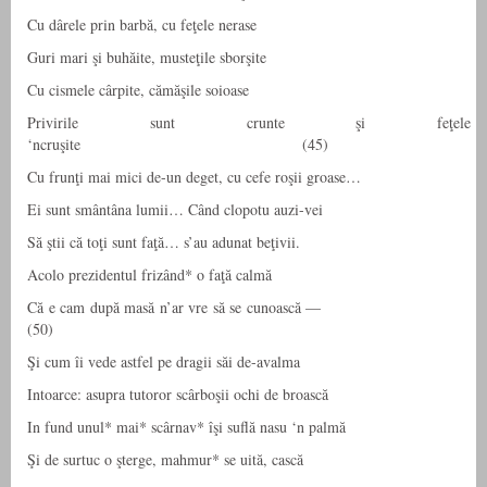
Cu dârele prin barbă, cu feţele nerase
Guri mari şi buhăite, musteţile sborşite
Cu cismele cârpite, cămăşile soioase
Privirile sunt crunte şi feţele
‘ncruşite (45)
Cu frunţi mai mici de-un deget, cu cefe roşii groase…
Ei sunt smântâna lumii… Când clopotu auzi-vei
Să ştii că toţi sunt faţă… s’au adunat beţivii.
Acolo prezidentul frizând* o faţă calmă
Că e cam după masă n’ar vre să se cunoască —
(50)
Şi cum îi vede astfel pe dragii săi de-avalma
Intoarce: asupra tutoror scârboşii ochi de broască
In fund unul* mai* scârnav* îşi suflă nasu ‘n palmă
Şi de surtuc o şterge, mahmur* se uită, cască