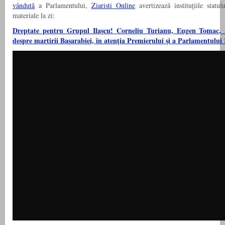
vândută
a Parlamentului,
Ziaristi Online
avertizează instituţiile statu
materiale la zi:
Dreptate pentru Grupul Ilaşcu! Corneliu Turianu, Eugen Tomac, 
despre martirii Basarabiei, în atenţia Premierului şi a Parlamentulu