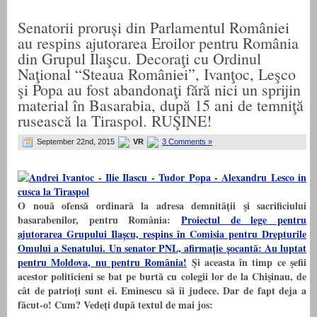
Senatorii proruși din Parlamentul României
au respins ajutorarea Eroilor pentru România
din Grupul Ilaşcu. Decoraţi cu Ordinul
Naţional “Steaua României”, Ivanţoc, Leşco
şi Popa au fost abandonaţi fără nici un sprijin
material în Basarabia, după 15 ani de temniţă
rusească la Tiraspol. RUŞINE!
September 22nd, 2015
VR
3 Comments »
O nouă ofensă ordinară la adresa demnităţii şi sacrificiului
basarabenilor, pentru România:
Proiectul de lege pentru
ajutorarea Grupului Ilașcu, respins în Comisia pentru Drepturile
Omului a Senatului. Un senator PNL, afirmație șocantă: Au luptat
pentru Moldova, nu pentru România!
Şi aceasta în timp ce şefii
acestor politicieni se bat pe burtă cu colegii lor de la Chişinau, de
cât de patrioţi sunt ei. Eminescu să îi judece. Dar de fapt deja a
făcut-o! Cum? Vedeţi după textul de mai jos: