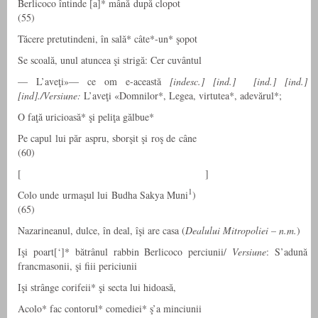
Berlicoco întinde [a]* mână după clopot
(55)
Tăcere pretutindeni, în sală* câte*-un* şopot
Se scoală, unul atuncea şi strigă: Cer cuvântul
— L’aveţi»— ce om e-această
[indesc.] [ind.] [ind.] [ind.]
[ind]./Versiune:
L’aveţi «Domnilor*, Legea, virtutea*, adevărul*;
O faţă uricioasă* şi peliţa gălbue*
Pe capul lui păr aspru, sborşit şi roş de câne
(60)
[ ]
1
Colo unde urmaşul lui Budha Sakya Muni
)
(65)
Nazarineanul, dulce, în deal, îşi are casa (
Dealului Mitropoliei – n.m.
)
Işi poart[‘]* bătrânul rabbin Berlicoco perciunii/
Versiune
: S’adună
francmasonii, şi fiii periciunii
Işi strânge corifeii* şi secta lui hidoasă,
Acolo* fac contorul* comediei* ş’a minciunii