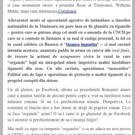
si casa monument istoric a primului florar al Timisoarei, Wilhelm
Muhle, dupa cum informeaza
Cotidianul
.
Adevaratul motiv al operatiunii agresive de intimidare a tinerilor
nationalisti de la Timisoara nu pare insa sa fie glumita cu tigancile
– pentru care se puteau alege cel mult cu o amenda de la CNCD pe
care sa o conteste in Instanta si sa mai si castige procesul, la fel ca
in cazul celebru cu Basescu si “
tiganca imputita
” – ci mai curand
intentia acestora, anuntata public in urma cu cateva zile (
),
vezi foto
de trecere la actiuni de
in cazul in care
nesupunere civica
“organele” legii nu intreprind nimic impotriva mafiei imobiliare
tiganesti din oras. Cu alte cuvinte, operatiunea “mascatilor”
Politiei este de fapt o operatiune de protectie a mafiei tiganesti si a
propriei coruptii din sistem.
Un alt glumet, pe Facebook, afirma ca presedintele Romaniei atunci
cand a anuntat taierile de alocatii pentru copii a vrut sa sterilizeze toata
natiunea romana. Si nu l-a perchezitionat nimeni. Dimpotriva, l-a
reinstalat in functie desi a fost demis de drept de poporul roman. Ce-o
sa faca “organele” acum? O sa-l caute si pe glumetul de pe Facebook
sa-l aresteze si perchezitioneze de sa-i mearga fulgii?
Mai mult ca sigur ca tampenia “organelor” o sa ne aduca un nou proces
la CEDO, cu despagubiri pe care o sa le plateasca tot romanii, pentru ca