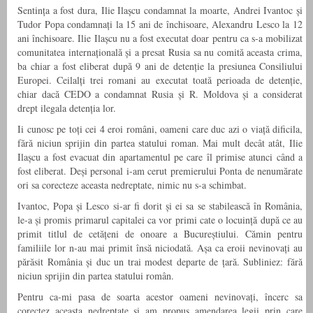
Sentința a fost dura, Ilie Ilașcu condamnat la moarte, Andrei Ivantoc și
Tudor Popa condamnați la 15 ani de închisoare, Alexandru Lesco la 12
ani închisoare. Ilie Ilașcu nu a fost executat doar pentru ca s-a mobilizat
comunitatea internațională și a presat Rusia sa nu comită aceasta crima,
ba chiar a fost eliberat după 9 ani de detenție la presiunea Consiliului
Europei. Ceilalți trei romani au executat toată perioada de detenție,
chiar dacă CEDO a condamnat Rusia și R. Moldova și a considerat
drept ilegala detenția lor.
Ii cunosc pe toți cei 4 eroi români, oameni care duc azi o viață dificila,
fără niciun sprijin din partea statului roman. Mai mult decât atât, Ilie
Ilașcu a fost evacuat din apartamentul pe care îl primise atunci când a
fost eliberat. Deși personal i-am cerut premierului Ponta de nenumărate
ori sa corecteze aceasta nedreptate, nimic nu s-a schimbat.
Ivantoc, Popa și Lesco si-ar fi dorit și ei sa se stabilească în România,
le-a și promis primarul capitalei ca vor primi cate o locuință după ce au
primit titlul de cetățeni de onoare a Bucureștiului. Cămin pentru
familiile lor n-au mai primit însă niciodată. Așa ca eroii nevinovați au
părăsit România și duc un trai modest departe de țară. Subliniez: fără
niciun sprijin din partea statului român.
Pentru ca-mi pasa de soarta acestor oameni nevinovați, încerc sa
corectez aceasta nedreptate și am propus amendarea legii prin care