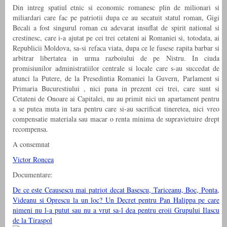
Din intreg spatiul etnic si economic romanesc plin de milionari si
miliardari care fac pe patriotii dupa ce au secatuit statul roman, Gigi
Becali a fost singurul roman cu adevarat insuflat de spirit national si
crestinesc, care i-a ajutat pe cei trei cetateni ai Romaniei si, totodata, ai
Republicii Moldova, sa-si refaca viata, dupa ce le fusese rapita barbar si
arbitrar libertatea in urma razboiului de pe Nistru. In ciuda
promisiunilor administratiilor centrale si locale care s-au succedat de
atunci la Putere, de la Presedintia Romaniei la Guvern, Parlament si
Primaria Bucurestiului , nici pana in prezent cei trei, care sunt si
Cetateni de Onoare ai Capitalei, nu au primit nici un apartament pentru
a se putea muta in tara pentru care si-au sacrificat tineretea, nici vreo
compensatie materiala sau macar o renta minima de supravietuire drept
recompensa.
A consemnat
Victor Roncea
Documentare:
De ce este Ceausescu mai patriot decat Basescu, Tariceanu, Boc, Ponta,
Videanu si Oprescu la un loc? Un Decret pentru Pan Halippa pe care
nimeni nu l-a putut sau nu a vrut sa-l dea pentru eroii Grupului Ilascu
de la Tiraspol