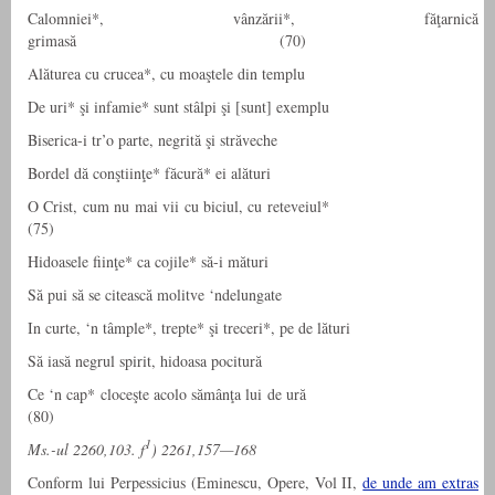
Calomniei*, vânzării*, făţarnică
grimasă (70)
Alăturea cu crucea*, cu moaştele din templu
De uri* şi infamie* sunt stâlpi şi [sunt] exemplu
Biserica-i tr’o parte, negrită şi străveche
Bordel dă conştiinţe* făcură* ei alături
O Crist, cum nu mai vii cu biciul, cu reteveiul*
(75)
Hidoasele fiinţe* ca cojile* să-i mături
Să pui să se citească molitve ‘ndelungate
In curte, ‘n tâmple*, trepte* şi treceri*, pe de lături
Să iasă negrul spirit, hidoasa pocitură
Ce ‘n cap* cloceşte acolo sămânţa lui de ură
(80)
1
Ms.-ul 2260,103. f
) 2261,157—168
Conform lui Perpessicius (Eminescu, Opere, Vol II,
de unde am extras