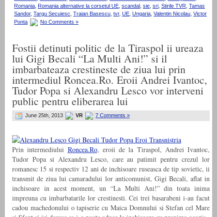
Romania
,
Romania alternative la corsetul UE
,
scandal
,
sie
,
sri
,
Stirile TVR
,
Tamas
Sandor
,
Targu Secuiesc
,
Traian Basescu
,
tvr
,
UE
,
Ungaria
,
Valentin Nicolau
,
Victor
Ponta
No Comments »
Fostii detinuti politic de la Tiraspol ii ureaza
lui Gigi Becali “La Multi Ani!” si il
imbarbateaza crestineste de ziua lui prin
intermediul Roncea.Ro. Eroii Andrei Ivantoc,
Tudor Popa si Alexandru Lesco vor interveni
public pentru eliberarea lui
June 25th, 2013
VR
7 Comments »
Prin intermediului
Roncea.Ro
, eroii de la Tiraspol, Andrei Ivantoc,
Tudor Popa si Alexandru Lesco, care au patimit pentru crezul lor
romanesc 15 si respectiv 12 ani de inchisoare ruseasca de tip sovietic, ii
transmit de ziua lui camaradului lor anticomunist, Gigi Becali, aflat in
inchisoare in acest moment, un “La Multi Ani!” din toata inima
impreuna cu imbarbatarile lor crestinesti. Cei trei basarabeni i-au facut
cadou machedonului o tapiserie cu Maica Domnului si Stefan cel Mare