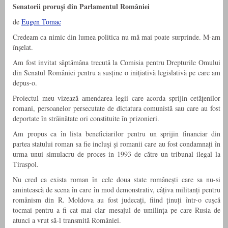
Senatorii proruși din Parlamentul României
de
Eugen Tomac
Credeam ca nimic din lumea politica nu mă mai poate surprinde. M-am
înșelat.
Am fost invitat săptămâna trecută la Comisia pentru Drepturile Omului
din Senatul României pentru a susține o inițiativă legislativă pe care am
depus-o.
Proiectul meu vizează amendarea legii care acorda sprijin cetățenilor
romani, persoanelor persecutate de dictatura comunistă sau care au fost
deportate în străinătate ori constituite în prizonieri.
Am propus ca în lista beneficiarilor pentru un sprijin financiar din
partea statului roman sa fie incluși și romanii care au fost condamnați în
urma unui simulacru de proces in 1993 de către un tribunal ilegal la
Tiraspol.
Nu cred ca exista roman în cele doua state românești care sa nu-si
amintească de scena în care în mod demonstrativ, câțiva militanți pentru
românism din R. Moldova au fost judecați, fiind ținuți într-o cușcă
tocmai pentru a fi cat mai clar mesajul de umilința pe care Rusia de
atunci a vrut să-l transmită României.