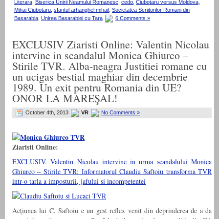
Literara
,
Biserica Unirii Neamului Romanesc
,
cedo
,
Ciubotaru versus Moldova
,
Mihai Ciubotaru
,
sfantul arhanghel mihail
,
Societatea Scriitorilor Romani din
Basarabia
,
Unirea Basarabiei cu Tara
6 Comments »
EXCLUSIV Ziaristi Online: Valentin Nicolau
intervine in scandalul Monica Ghiurco –
Stirile TVR. Alba-neagra Justitiei romane cu
un ucigas bestial maghiar din decembrie
1989. Un exit pentru Romania din UE?
ONOR LA MAREŞAL!
October 4th, 2013
VR
No Comments »
Ziaristi Online:
EXCLUSIV. Valentin Nicolau intervine in urma scandalului Monica
Ghiurco – Stirile TVR: Informatorul Claudiu Saftoiu transforma TVR
intr-o tarla a imposturii, jafului si incompetentei
Acțiunea lui C. Saftoiu e un gest reflex venit din deprinderea de a da