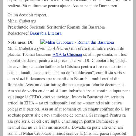
realizat. Va multumesc pentru ajutor. Asa sa ne ajute Dumnezeu!
Cu un deosebit respect,
Mihai Ciubotaru
Presedintele Societatii Scriitorilor Romani din Basarabia
Redactor-sef
Basarabia Literara
Nota mea:
Dl.
Mihai Ciubotaru
(foto via Adevarul)
imi ofera o amintire extrem de
placuta. Tocmai lansasem
AXA la Chisinau
si, aflat pe strada, am fost
abordat de dansul pentru a-si prezenta cazul. Dl. Ciubotaru lupta deja
de ceva timp cu autoritatile de la Chisinau pentru a i se recunoaste in
acte nationalitatea de roman si nu de “moldovean”, cum ii sta scris si
cum si azi ii denumesc pe romanii din Basarabia multi cretini din
Romania. Avea un dosar intreg din care curgeau felurite documente.
Am stat de vorba cu dansul si l-am imbarbatat sa-si continue lupta pana
va ajunge la CEDO, caci va invinge. Intors la Bucuresti am scris un
articol in ZIUA – astazi indisponibil online – starnind si alti cativa
colegi mai patrioti. Asa au aflat romanii cu un singur confrate de-al lor
se zbate pentru alte cateva milioane de romani. Si invinge! Pentru ca
asa este scris,
că cel care luptă, chiar singur, pentru Dumnezeu și
neamul său nu va fi învins niciodată. Dovada, ca peste alti cinci ani
romanul Mihai Ciubotaru a reusit ceea ce la Chisinau parea imposibil: