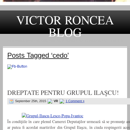
VICTOR RONCEA
BLOG
„ADEVARUL RAMANE, ORICARE AR FI SOARTA SLUJITORILOR SAI" – GH. I. B.
Posts Tagged ‘cedo’
DREPTATE PENTRU GRUPUL ILAŞCU!
September 25th, 2015
VR
1 Comment »
În condiţiile în care plenul Camerei Deputaţilor urmează să se pronunţe as
ar putea fi acordat martirilor din Grupul Ilaşcu, în ciuda respingerii ace