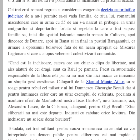
si Sfant si isi doresc sa i-o poata aduce la inchisoare cu proxima ocazia.
Cei trei eroi romani regreta si considerata exagerata
decizia autoritatilor
judiciare
de a nu-i permite sa-si vada familia, de ziua lui, romanului
macedonean care in urma cu 55 de ani s-a nascut in pribegie, in urma
emigrarilor si deportarilor fortate si repetate la care a fost supusa
familia sa, intai din spatiul balcanic macedo-roman in Caliacra, apoi
dincoace de Dunare, apoi in Banat si in final in pustiul Baraganului, ca
urmare a opresiunii bolsevice fata de un neam apropiat de Miscarea
Legionara si care s-a opus vehement colectivizarii comuniste.
“Cand esti la inchisoare, cateva ore sau chiar o clipa de libertate, mai
ales alaturi de cei dragi, sunt ca Raiul pe pamant. Pacat ca autoritatile
responsabile de la Bucuresti par sa nu mai stie nici macar ce inseamna
un simplu gest crestinesc. Calugarii de la
Sfantul Munte Athos
sa se
roage pentru robul cel milsotiv al lui Dumnezeu Gheorghe Becali dar si
pentru luminarea celor care au uitat exemplul de suferinta, pocainta si
mantuire oferit de Mantuitorul nostru Iisus Hristos”, ne-a transmis, azi,
Alexandru Lesco, de la Chisinau, adaugand, pentru Gigi Becali: “Ziua
eliberarii nu mai este departe. Indurati cu rabdare orice lovitura. Din
inchisoare nu se iese decat biruitor!”
Totodata, cei trei militanti pentru cauza romaneasca au anuntat ca vor
intreprinde un demers public pentru eliberarea cat mai rapida a