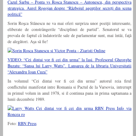
Cazul Sarbu – Ponta vs Rosca Stanescu – Antonescu, din perspectiva
strategica. Aurel Rogojan despre “Războiul agenţilor secreţi din scena
politică”
Sorin Roşca Stănescu ne va mai oferi surpriza unor poziţii interesante,
eliberate de constrângerile “disciplinei de partid”. Senatorul se va
prevala de faptul că îndatoririle sale de parlamentar sunt, mai întâi, faţă
de alegători. Aşa să fie!
VIDEO: “Cei dintai vor fi cei din urma” la Iasi. Profesorul Gheorghe
Buzatu: “Sansa lui Larry Watts”. Lansarea de la libraria Universitatii
“Alexandru Ioan Cuza”
In volumul “Cei dintai vor fi cei din urma” autorul reia firul
conflictului manifestat intre Romania si Pactul de la Varsovia, intrerupt
in primul volum in anul 1978, si il continua pana in prima saptamana a
lunii decembrie 1989.
Foto:
RBN Press