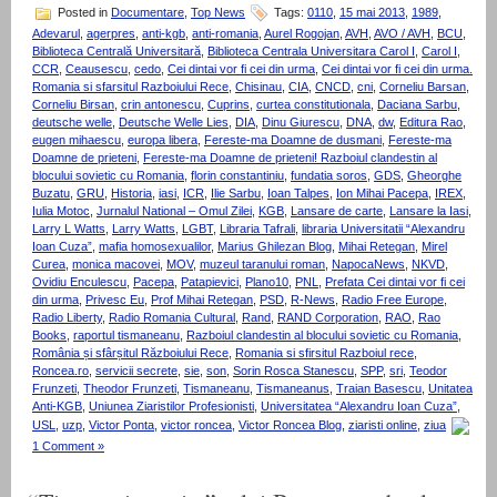
Posted in
Documentare
,
Top News
Tags:
0110
,
15 mai 2013
,
1989
,
Adevarul
,
agerpres
,
anti-kgb
,
anti-romania
,
Aurel Rogojan
,
AVH
,
AVO / AVH
,
BCU
,
Biblioteca Centrală Universitară
,
Biblioteca Centrala Universitara Carol I
,
Carol I
,
CCR
,
Ceausescu
,
cedo
,
Cei dintai vor fi cei din urma
,
Cei dintai vor fi cei din urma.
Romania si sfarsitul Razboiului Rece
,
Chisinau
,
CIA
,
CNCD
,
cni
,
Corneliu Barsan
,
Corneliu Birsan
,
crin antonescu
,
Cuprins
,
curtea constitutionala
,
Daciana Sarbu
,
deutsche welle
,
Deutsche Welle Lies
,
DIA
,
Dinu Giurescu
,
DNA
,
dw
,
Editura Rao
,
eugen mihaescu
,
europa libera
,
Fereste-ma Doamne de dusmani
,
Fereste-ma
Doamne de prieteni
,
Fereste-ma Doamne de prieteni! Razboiul clandestin al
blocului sovietic cu Romania
,
florin constantiniu
,
fundatia soros
,
GDS
,
Gheorghe
Buzatu
,
GRU
,
Historia
,
iasi
,
ICR
,
Ilie Sarbu
,
Ioan Talpes
,
Ion Mihai Pacepa
,
IREX
,
Iulia Motoc
,
Jurnalul National – Omul Zilei
,
KGB
,
Lansare de carte
,
Lansare la Iasi
,
Larry L Watts
,
Larry Watts
,
LGBT
,
Libraria Tafrali
,
libraria Universitatii “Alexandru
Ioan Cuza”
,
mafia homosexualilor
,
Marius Ghilezan Blog
,
Mihai Retegan
,
Mirel
Curea
,
monica macovei
,
MOV
,
muzeul taranului roman
,
NapocaNews
,
NKVD
,
Ovidiu Enculescu
,
Pacepa
,
Patapievici
,
Plano10
,
PNL
,
Prefata Cei dintai vor fi cei
din urma
,
Privesc Eu
,
Prof Mihai Retegan
,
PSD
,
R-News
,
Radio Free Europe
,
Radio Liberty
,
Radio Romania Cultural
,
Rand
,
RAND Corporation
,
RAO
,
Rao
Books
,
raportul tismaneanu
,
Razboiul clandestin al blocului sovietic cu Romania
,
România și sfârșitul Războiului Rece
,
Romania si sfirsitul Razboiul rece
,
Roncea.ro
,
servicii secrete
,
sie
,
son
,
Sorin Rosca Stanescu
,
SPP
,
sri
,
Teodor
Frunzeti
,
Theodor Frunzeti
,
Tismaneanu
,
Tismaneanus
,
Traian Basescu
,
Unitatea
Anti-KGB
,
Uniunea Ziaristilor Profesionisti
,
Universitatea “Alexandru Ioan Cuza”
,
USL
,
uzp
,
Victor Ponta
,
victor roncea
,
Victor Roncea Blog
,
ziaristi online
,
ziua
1 Comment »