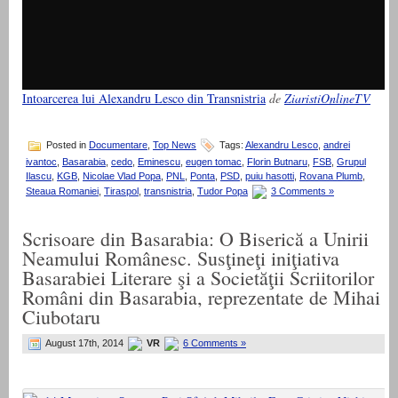
Intoarcerea lui Alexandru Lesco din Transnistria
de
ZiaristiOnlineTV
Posted in
Documentare
,
Top News
Tags:
Alexandru Lesco
,
andrei
ivantoc
,
Basarabia
,
cedo
,
Eminescu
,
eugen tomac
,
Florin Butnaru
,
FSB
,
Grupul
Ilascu
,
KGB
,
Nicolae Vlad Popa
,
PNL
,
Ponta
,
PSD
,
puiu hasotti
,
Rovana Plumb
,
Steaua Romaniei
,
Tiraspol
,
transnistria
,
Tudor Popa
3 Comments »
Scrisoare din Basarabia: O Biserică a Unirii
Neamului Românesc. Susţineţi iniţiativa
Basarabiei Literare şi a Societăţii Scriitorilor
Români din Basarabia, reprezentate de Mihai
Ciubotaru
August 17th, 2014
VR
6 Comments »