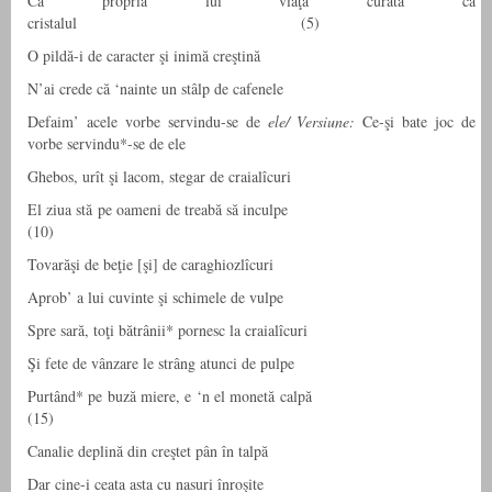
Că propria lui viaţă curată ca
cristalul (5)
O pildă-i de caracter şi inimă creştină
N’ai crede că ‘nainte un stâlp de cafenele
Defaim’ acele vorbe servindu-se de
ele/ Versiune:
Ce-şi bate joc de
vorbe servindu*-se de ele
Ghebos, urît şi lacom, stegar de craialîcuri
El ziua stă pe oameni de treabă să inculpe
(10)
Tovarăşi de beţie [şi] de caraghiozlîcuri
Aprob’ a lui cuvinte şi schimele de vulpe
Spre sară, toţi bătrânii* pornesc la craialîcuri
Şi fete de vânzare le strâng atunci de pulpe
Purtând* pe buză miere, e ‘n el monetă calpă
(15)
Canalie deplină din creştet pân în talpă
Dar cine-i ceata asta cu nasuri înroşite