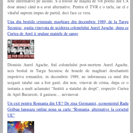
note informative pe ascuns. S-a folosit de mașina de vot politic din CA
doar atunci când n-a avut alternative. Pentru el TVR e o tarla, iar el e
vătaful suprem impus de partid, deci face ce vrea.
Una din bestiile criminale maghiare din decembrie 1989, de la Targu
Secuiesc, gasita vinovata de uciderea colonelului Aurel Agache, dupa ce
Curtea de Apel ii spalase mainile de sange
Dionisie Aurel Agache, fiul colonelului post-mortem Aurel Agache,
ucis bestial in Targu Secuiesc de hoarde de maghiari deszlantuiti
impotriva romanilor, in decembrie 1989, ne informeaza ca unul din
ucigasii tatalui sau a fost gasit, din nou, vinovat de crima, dupa ce o
instanta a mult aclamatei “Justitii a statului de drept”, respectiv Curtea
de Apel Bucuresti, il gasisese… nevinovat.
Un exit pentru Romania din UE? De ziua Germaniei, economistul Radu
Golban lanseaza online noua sa carte “Romania, alternative la corsetul
UE”