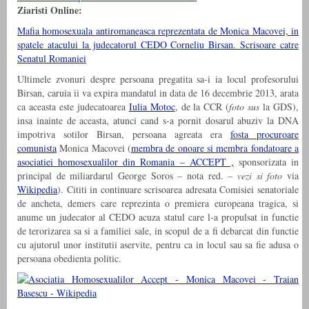
Ziaristi Online:
Mafia homosexuala antiromaneasca reprezentata de Monica Macovei, in
spatele atacului la judecatorul CEDO Corneliu Birsan. Scrisoare catre
Senatul Romaniei
Ultimele zvonuri despre persoana pregatita sa-i ia locul profesorului
Birsan, caruia ii va expira mandatul in data de 16 decembrie 2013, arata
ca aceasta este judecatoarea
Iulia Motoc
, de la CCR (
foto sus
la GDS),
insa inainte de aceasta, atunci cand s-a pornit dosarul abuziv la DNA
impotriva sotilor Birsan, persoana agreata era
fosta procuroare
comunista
Monica Macovei (
membra de onoare si membra fondatoare a
asociatiei homosexualilor din Romania – ACCEPT ,
sponsorizata in
principal de miliardarul George Soros – nota red. –
vezi si foto
via
Wikipedia
). Cititi in continuare scrisoarea adresata Comisiei senatoriale
de ancheta, demers care reprezinta o premiera europeana tragica, si
anume un judecator al CEDO acuza statul care l-a propulsat in functie
de terorizarea sa si a familiei sale, in scopul de a fi debarcat din functie
cu ajutorul unor institutii aservite, pentru ca in locul sau sa fie adusa o
persoana obedienta politic.