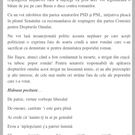
bătaie de joc pe care Rusia o duce contra romanilor.
Cu un vot zdrobitor din partea senatorilor PSD și PNL, inițiativa pleacă
în plenul Senatului cu recomandarea de respingere din partea Comisiei
pentru Drepturile Omului.
Nu voi lasă nesancționată politic aceasta nepăsare pe care acești
politicieni o exprima fata de soarta crudă a unor români care s-au
sacrificat cu demnitate si pentru demnitatea poporului roman.
Ilie Ilașcu, atunci când a fost condamnat la moarte, a strigat din cușcă:
va iubesc popor român! Pentru senatorii responsabili de apărarea
drepturilor omului acest strigat nu înseamnă nimic, ei au alte preocupări
și alte interese, de cele mai multe ori străine fata de cele ale poporului
care i-a votat.
Hidoasa pocitura
…
De patrie, virtute vorbeşte liberalul
De-onoare, castitate ‘i este gura plină
Ai crede că ‘nainte-ţi tu ai pe genialul
Erou a ‘nţelepciunii ş’a patriei lumină