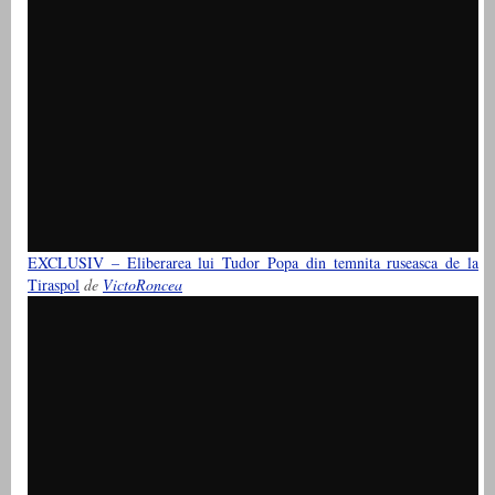
EXCLUSIV – Eliberarea lui Tudor Popa din temnita ruseasca de la
Tiraspol
de
VictoRoncea