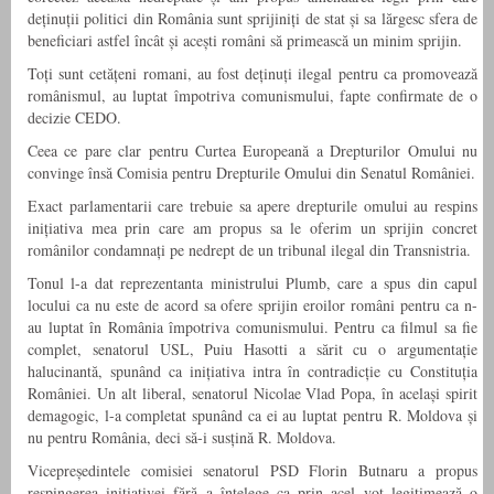
deținuții politici din România sunt sprijiniți de stat și sa lărgesc sfera de
beneficiari astfel încât și acești români să primească un minim sprijin.
Toți sunt cetățeni romani, au fost deținuți ilegal pentru ca promovează
românismul, au luptat împotriva comunismului, fapte confirmate de o
decizie CEDO.
Ceea ce pare clar pentru Curtea Europeană a Drepturilor Omului nu
convinge însă Comisia pentru Drepturile Omului din Senatul României.
Exact parlamentarii care trebuie sa apere drepturile omului au respins
inițiativa mea prin care am propus sa le oferim un sprijin concret
românilor condamnați pe nedrept de un tribunal ilegal din Transnistria.
Tonul l-a dat reprezentanta ministrului Plumb, care a spus din capul
locului ca nu este de acord sa ofere sprijin eroilor români pentru ca n-
au luptat în România împotriva comunismului. Pentru ca filmul sa fie
complet, senatorul USL, Puiu Hasotti a sărit cu o argumentație
halucinantă, spunând ca inițiativa intra în contradicție cu Constituția
României. Un alt liberal, senatorul Nicolae Vlad Popa, în același spirit
demagogic, l-a completat spunând ca ei au luptat pentru R. Moldova și
nu pentru România, deci să-i susțină R. Moldova.
Vicepreședintele comisiei senatorul PSD Florin Butnaru a propus
respingerea inițiativei fără a înțelege ca prin acel vot legitimează o