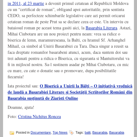
in 2011, al 23 martie
a devenit primul cetatean al Republicii Moldova
cu un “certificat de roman”, obligand apoi autoritatile, prin sentinta
CEDO, sa perfecteze schimbarile legislative care azi permit oricarui
cetatean roman de peste Prut sa se declare ceea ce este. Un interviu cu
bataiosul roman pe aceast tema gasiti aici, la
Basarabia Literara
. Astazi,
Mihai Ciubotaru are un nou proiect pentru neam: vrea sa ridice o
biserica de lemn, maramureseana, la Balti, cu hramul Sf. Arhanghel
Mihail, ca simbol al Unirii Basarabiei cu Tara. Daca singur a reusit sa
faca dreptate romanilor basarabeni atunci, acum, daca suntem doi sau
trei adunati pentru a ridica o Biserica, cu siguranta si Mantuitorului va
fi in mijlocul nostru. Sa-l sustinem asadar pe Mihai Ciubotaru, cu mic
cu mare, cu cate o donatie sau o promovare, dupa posibilitatile
fiecaruia!
O Biserică a Unirii la Bălţi – O iniţiativă vrednică
Iata proiectul sau:
de laudă a Basarabiei Literare şi Societăţii Scriitorilor Români din
Basarabia susţinută de Ziaristi Online
Doamne, ajuta!
Foto:
Cristina Nichitus Roncea
Posted in
Documentare
,
Top News
Tags:
balti
,
Basarabia
,
Basarabia