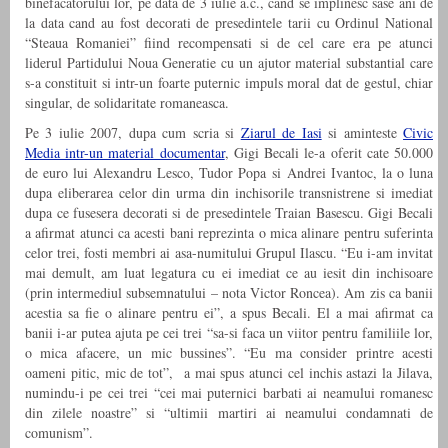
binefacatorului lor, pe data de 3 iulie a.c., cand se implinesc sase ani de
la data cand au fost decorati de presedintele tarii cu Ordinul National
“Steaua Romaniei” fiind recompensati si de cel care era pe atunci
liderul Partidului Noua Generatie cu un ajutor material substantial care
s-a constituit si intr-un foarte puternic impuls moral dat de gestul, chiar
singular, de solidaritate romaneasca.
Pe 3 iulie 2007, dupa cum scria si
Ziarul de Iasi
si aminteste
Civic
Media intr-un material documentar
, Gigi Becali le-a oferit cate 50.000
de euro lui Alexandru Lesco, Tudor Popa si Andrei Ivantoc, la o luna
dupa eliberarea celor din urma din inchisorile transnistrene si imediat
dupa ce fusesera decorati si de presedintele Traian Basescu. Gigi Becali
a afirmat atunci ca acesti bani reprezinta o mica alinare pentru suferinta
celor trei, fosti membri ai asa-numitului Grupul Ilascu. “Eu i-am invitat
mai demult, am luat legatura cu ei imediat ce au iesit din inchisoare
(prin intermediul subsemnatului – nota Victor Roncea). Am zis ca banii
acestia sa fie o alinare pentru ei”, a spus Becali. El a mai afirmat ca
banii i-ar putea ajuta pe cei trei “sa-si faca un viitor pentru familiile lor,
o mica afacere, un mic bussines”. “Eu ma consider printre acesti
oameni pitic, mic de tot”, a mai spus atunci cel inchis astazi la Jilava,
numindu-i pe cei trei “cei mai puternici barbati ai neamului romanesc
din zilele noastre” si “ultimii martiri ai neamului condamnati de
comunism”.