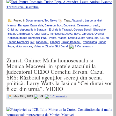
Posted in
Documentare
,
Top News
Tags:
Alexandru Lesco
,
andrei
ivantoc
,
Baragan
,
Basarabia
,
Basescu
,
boc
,
Bucuresti
,
Ceausescu
,
cedo
,
Chisinau
,
deportarile in Baragan
,
Eroii de la Tiraspol
,
George Becali
,
Gheorghe
Becali
,
Gigi Becali
,
Grupul Ilascu
,
Inchisoarea Jilava
,
jilava
,
Oprescu
,
Ordinul
National Steaua Romaniei
,
PNG
,
Ponta
,
raapps
,
Sfantul Munte Athos
,
sie
,
SIS
,
sri
,
Steaua Romaniei
,
svr
,
Tariceanu
,
Tiraspol
,
Traian Basescu
,
transnistria
,
Tudor
Popa
,
victor roncea
,
Videanu
,
Ziua lui Gigi Becali
7 Comments »
Ziaristi Online: Mafia homosexuala si
Monica Macovei, in spatele atacului la
judecatorul CEDO Corneliu Birsan. Cazul
SRS: Războiul agenţilor secreţi din scena
politică. Larry Watts la Iasi cu “Cei dintai vor
fi cei din urma”. VIDEO
May 19th, 2013
VR
1 Comment »