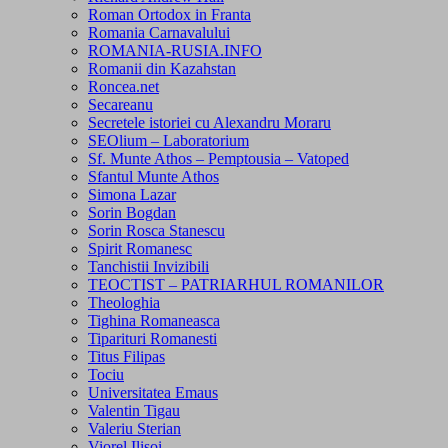
Roman Ortodox in Franta
Romania Carnavalului
ROMANIA-RUSIA.INFO
Romanii din Kazahstan
Roncea.net
Secareanu
Secretele istoriei cu Alexandru Moraru
SEOlium – Laboratorium
Sf. Munte Athos – Pemptousia – Vatoped
Sfantul Munte Athos
Simona Lazar
Sorin Bogdan
Sorin Rosca Stanescu
Spirit Romanesc
Tanchistii Invizibili
TEOCTIST – PATRIARHUL ROMANILOR
Theologhia
Tighina Romaneasca
Tiparituri Romanesti
Titus Filipas
Tociu
Universitatea Emaus
Valentin Tigau
Valeriu Sterian
Viorel Ilisoi