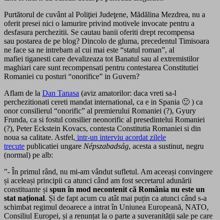
Purtătorul de cuvânt al Poliţiei Judeţene, Mădălina Mezdrea, nu a
oferit presei nici o lamurire privind motivele invocate pentru a
desfasura perchezitii. Se cautau banii oferiti drept recompensa
sau postarea de pe blog? Dincolo de gluma, precedentul Timisoara
ne face sa ne intrebam al cui mai este “statul roman”, al
mafiei tiganesti care devalizeaza tot Banatul sau al extremistilor
maghiari care sunt recompensati pentru contestarea Constitutiei
Romaniei cu posturi “onorifice” in Guvern?
Aflam de la
Dan Tanasa
(aviz amatorilor: daca vreti sa-l
perchezitionati cereti mandat international, ca e in Spania 🙂 ) ca
onor consilierul “onorific” al premierului Romaniei (?), Gyury
Frunda, ca si fostul consilier neonorific al presedintelui Romaniei
(?), Peter Eckstein Kovacs, contesta Constitutia Romaniei si din
noua sa calitate. Astfel,
intr-un interviu acordat zilele
trecute
publicatiei ungare
Népszabadság
, acesta a sustinut, negru
(normal) pe alb:
”- În primul rând, nu mi-am vândut sufletul. Am aceeași convingere
și aceleași principii ca atunci când am fost secretarul adunării
constituante și
spun în mod necontenit că România nu este un
stat național
. Și de fapt acum cu atât mai puțin ca atunci când s-a
schimbat regimul deoarece a intrat în Uniunea Europeană, NATO,
Consiliul Europei, și a renunțat la o parte a suveranității sale pe care