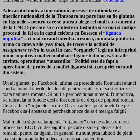
Adevaratul motiv al operatiunii agresive de intimidare a
tinerilor nationalisti de la Timisoara nu pare insa sa fie glumita
cu tigancile – pentru care se puteau alege cel mult cu o amenda
de la CNCD pe care sa o conteste in Instanta si sa mai si castige
procesul, la fel ca in cazul celebru cu Basescu si “
tiganca
imputita
” – ci mai curand intentia acestora, anuntata public in
urma cu cateva zile (
vezi foto
), de trecere la actiuni de
nesupunere civica
in cazul in care “organele” legii nu intreprind
nimic impotriva mafiei imobiliare tiganesti din oras. Cu alte
cuvinte, operatiunea “mascatilor” Politiei este de fapt o
operatiune de protectie a mafiei tiganesti si a propriei coruptii
din sistem.
Un alt glumet, pe Facebook, afirma ca presedintele Romaniei atunci
cand a anuntat taierile de alocatii pentru copii a vrut sa sterilizeze
toata natiunea romana. Si nu l-a perchezitionat nimeni. Dimpotriva,
l-a reinstalat in functie desi a fost demis de drept de poporul roman.
Ce-o sa faca “organele” acum? O sa-l caute si pe glumetul de pe
Facebook sa-l aresteze si perchezitioneze de sa-i mearga fulgii?
Mai mult ca sigur ca tampenia “organelor” o sa ne aduca un nou
proces la CEDO, cu despagubiri pe care o sa le plateasca tot
romanii, pentru ca tiganii, in general, nu sunt prea iubitori de platit
taxe si nici n-au buletin decat pe perioada alegerilor.