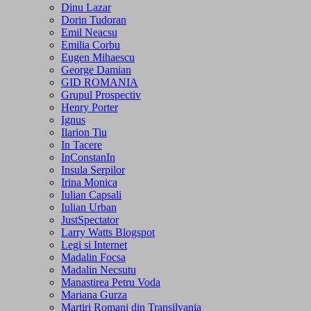
Dinu Lazar
Dorin Tudoran
Emil Neacsu
Emilia Corbu
Eugen Mihaescu
George Damian
GID ROMANIA
Grupul Prospectiv
Henry Porter
Ignus
Ilarion Tiu
In Tacere
InConstanIn
Insula Serpilor
Irina Monica
Iulian Capsali
Iulian Urban
JustSpectator
Larry Watts Blogspot
Legi si Internet
Madalin Focsa
Madalin Necsutu
Manastirea Petru Voda
Mariana Gurza
Martiri Romani din Transilvania