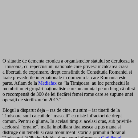
O situatie de dementa cronica a organismelor statului se deruleaza la
Timisoara, cu repercusiuni nationale care privesc incalcarea crasa
a libertatii de exprimare, drept consfintit de Constitutia Romaniei si
toate prevederile internationale in domeniu la care Romania este
parte. Aflam de la
Mediafax
ca “la Timişoara, au loc perchezitii la
membrii unei grupări naţionaliste care au anunţat pe un blog că oferă
o recompensă de 300 de lei fiecărei femei rome care se supune unei
operaţii de sterilizare în 2013”.
Blogul a disparut deja – ras de cine, nu stim – iar tinerii de la
Timisoara sunt calcati de “mascati” ca niste infractori de drept
comun. Pentru o gluma. In acelasi timp si acelasi oras, sub privirile
acelorasi “organe”, mafia imobiliara tiganeasca a pus mana si
distruge din temelii si casa monument istoric a primului florar al
Timisoarei, Wilhelm Muhle, dupa cum informeaza
Cotidianul
.