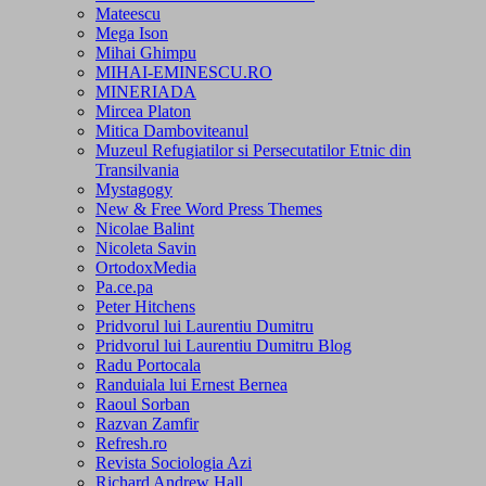
Mateescu
Mega Ison
Mihai Ghimpu
MIHAI-EMINESCU.RO
MINERIADA
Mircea Platon
Mitica Damboviteanul
Muzeul Refugiatilor si Persecutatilor Etnic din
Transilvania
Mystagogy
New & Free Word Press Themes
Nicolae Balint
Nicoleta Savin
OrtodoxMedia
Pa.ce.pa
Peter Hitchens
Pridvorul lui Laurentiu Dumitru
Pridvorul lui Laurentiu Dumitru Blog
Radu Portocala
Randuiala lui Ernest Bernea
Raoul Sorban
Razvan Zamfir
Refresh.ro
Revista Sociologia Azi
Richard Andrew Hall