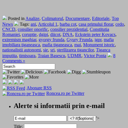
Posted in
Analize
,
Colimatorul
,
Documentare
,
Editoriale
,
Top
News
Tags:
ani
,
Articolul 1
,
barba cot
,
casa primului florar
,
cedo
,
CNCD
,
consilier onorific
,
consilier prezidential
,
Constitutia
Romaniei
,
coruptie
,
dgipi
,
diicot
,
DNA
,
Eckstein peter Kovacs
,
extremism maghiar
,
gyorgy frunda
,
Gyury Frunda
,
igpr
,
mafia
imobiliara tiganeasca
,
mafia tiganeasca
,
mai
,
Monument istoric
,
nationalistii autonomi
,
sie
,
sri
,
sterilizarea tigancilor
,
Tiganca
imputita
,
timisoara
,
Traian Basescu
,
UDMR
,
Victor Ponta
8
Comments »
Abonare RSS
Roncea.ro pe Twitter
Alerte si informatii prin e-mail
'>
Title: