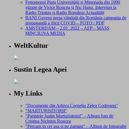
Fenomenul Piața Universității și Mineriada din 1990
văzute de Victor Roncea și Nic Hanu. Interviuri la
Radio Trinitas și Radio România Actualități
BANI Guvern presa vândută din România campania de
propagandă a fricii COVID – FOTO / PDF
AMSTERDAM – 2.01. 2022 – AFP – MASS
MINCIUNA MEDIA
WeltKultur
Sustin Legea Apei
My Links
"Documente din Arhiva Corneliu Zelea Codreanu"
"MARTURISITORII"
"Parintele Justin Marturisitorul" – Album foto de
Cristina Nichitus Roncea
"Precum in cer asa si pe pamant" – Album de fotografie