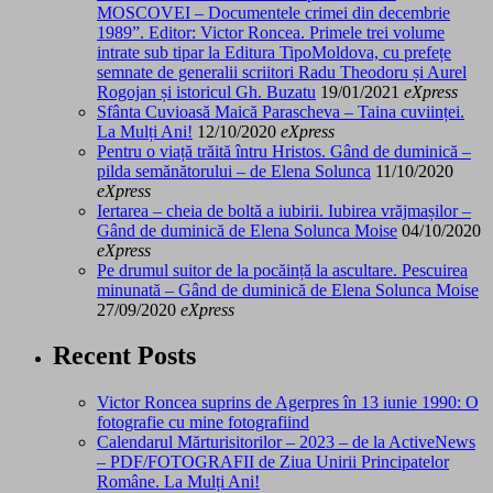
MOSCOVEI – Documentele crimei din decembrie
1989”. Editor: Victor Roncea. Primele trei volume
intrate sub tipar la Editura TipoMoldova, cu prefețe
semnate de generalii scriitori Radu Theodoru și Aurel
Rogojan și istoricul Gh. Buzatu
19/01/2021
eXpress
Sfânta Cuvioasă Maică Parascheva – Taina cuviinței.
La Mulți Ani!
12/10/2020
eXpress
Pentru o viață trăită întru Hristos. Gând de duminică –
pilda semănătorului – de Elena Solunca
11/10/2020
eXpress
Iertarea – cheia de boltă a iubirii. Iubirea vrăjmașilor –
Gând de duminică de Elena Solunca Moise
04/10/2020
eXpress
Pe drumul suitor de la pocăință la ascultare. Pescuirea
minunată – Gând de duminică de Elena Solunca Moise
27/09/2020
eXpress
Recent Posts
Victor Roncea suprins de Agerpres în 13 iunie 1990: O
fotografie cu mine fotografiind
Calendarul Mărturisitorilor – 2023 – de la ActiveNews
– PDF/FOTOGRAFII de Ziua Unirii Principatelor
Române. La Mulți Ani!