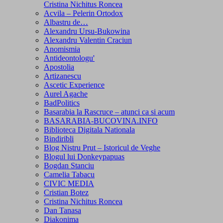
Cristina Nichitus Roncea
Acvila – Pelerin Ortodox
Albastru de…
Alexandru Ursu-Bukowina
Alexandru Valentin Craciun
Anomismia
Antideontologu'
Apostolia
Artizanescu
Ascetic Experience
Aurel Agache
BadPolitics
Basarabia la Rascruce – atunci ca si acum
BASARABIA-BUCOVINA.INFO
Biblioteca Digitala Nationala
Bindiribli
Blog Nistru Prut – Istoricul de Veghe
Blogul lui Donkeypapuas
Bogdan Stanciu
Camelia Tabacu
CIVIC MEDIA
Cristian Botez
Cristina Nichitus Roncea
Dan Tanasa
Diakonima