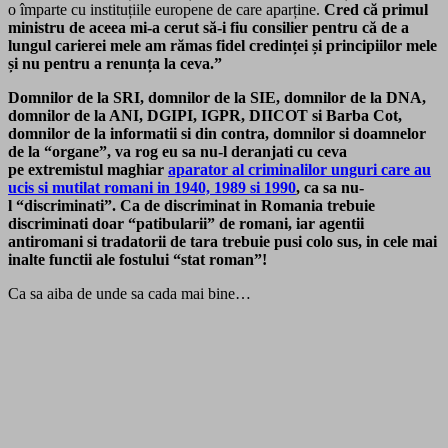
o împarte cu instituțiile europene de care aparține.
Cred că primul
ministru de aceea mi-a cerut să-i fiu consilier pentru că de a
lungul carierei mele am rămas fidel credinței și principiilor mele
și nu pentru a renunța la ceva.”
Domnilor de la SRI, domnilor de la SIE, domnilor de la DNA,
domnilor de la ANI, DGIPI, IGPR, DIICOT si Barba Cot,
domnilor de la informatii si din contra, domnilor si doamnelor
de la “organe”, va rog eu sa nu-l deranjati cu ceva
pe extremistul maghiar
aparator al criminalilor unguri care au
ucis si mutilat romani in 1940, 1989 si 1990
, ca sa nu-
l “discriminati”. Ca de discriminat in Romania trebuie
discriminati doar “patibularii” de romani, iar agentii
antiromani si tradatorii de tara trebuie pusi colo sus, in cele mai
inalte functii ale fostului “stat roman”!
Ca sa aiba de unde sa cada mai bine…