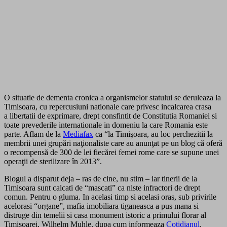
O situatie de dementa cronica a organismelor statului se deruleaza la
Timisoara, cu repercusiuni nationale care privesc incalcarea crasa
a libertatii de exprimare, drept consfintit de Constitutia Romaniei si
toate prevederile internationale in domeniu la care Romania este
parte. Aflam de la
Mediafax
ca “la Timişoara, au loc perchezitii la
membrii unei grupări naţionaliste care au anunţat pe un blog că oferă
o recompensă de 300 de lei fiecărei femei rome care se supune unei
operaţii de sterilizare în 2013”.
Blogul a disparut deja – ras de cine, nu stim – iar tinerii de la
Timisoara sunt calcati de “mascati” ca niste infractori de drept
comun. Pentru o gluma. In acelasi timp si acelasi oras, sub privirile
acelorasi “organe”, mafia imobiliara tiganeasca a pus mana si
distruge din temelii si casa monument istoric a primului florar al
Timisoarei, Wilhelm Muhle, dupa cum informeaza
Cotidianul
.