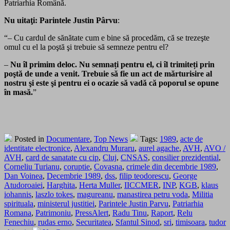
Patriarhia Română.
Nu uitaţi:
Parintele Justin Pârvu
:
“– Cu cardul de sănătate cum e bine să procedăm, că se trezeşte
omul cu el la poştă şi trebuie să semneze
pentru
el?
–
Nu îl primim deloc. Nu semnați
pentru
el, ci îl trimiteți prin
poştă de unde a venit. Trebuie să fie un act de mărturisire al
nostru şi este şi
pentru
ei o ocazie să vadă că poporul se opune
în masă.
”
Posted in
Documentare
,
Top News
Tags:
1989
,
acte de
identitate electronice
,
Alexandru Muraru
,
aurel agache
,
AVH
,
AVO /
AVH
,
card de sanatate cu cip
,
Cluj
,
CNSAS
,
consilier prezidential
,
Corneliu Turianu
,
coruptie
,
Covasna
,
crimele din decembrie 1989
,
Dan Voinea
,
Decembrie 1989
,
dss
,
filip teodorescu
,
George
Atudoroaiei
,
Harghita
,
Herta Muller
,
IICCMER
,
INP
,
KGB
,
klaus
iohannis
,
laszlo tokes
,
magureanu
,
manastirea petru voda
,
Militia
spirituala
,
ministerul justitiei
,
Parintele Justin Parvu
,
Patriarhia
Romana
,
Patrimoniu
,
PressAlert
,
Radu Tinu
,
Raport
,
Relu
Fenechiu
,
rudas erno
,
Securitatea
,
Sfantul Sinod
,
sri
,
timisoara
,
tudor