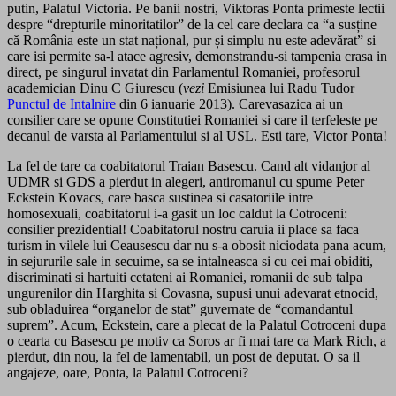
putin, Palatul Victoria. Pe banii nostri, Viktoras Ponta primeste lectii
despre “drepturile minoritatilor” de la cel care declara ca “a susține
că România este un stat național, pur și simplu nu este adevărat” si
care isi permite sa-l atace agresiv, demonstrandu-si tampenia crasa in
direct, pe singurul invatat din Parlamentul Romaniei, profesorul
academician Dinu C Giurescu (
vezi
Emisiunea lui Radu Tudor
Punctul de Intalnire
din 6 ianuarie 2013). Carevasazica ai un
consilier care se opune Constitutiei Romaniei si care il terfeleste pe
decanul de varsta al Parlamentului si al USL. Esti tare, Victor Ponta!
La fel de tare ca coabitatorul Traian Basescu. Cand alt vidanjor al
UDMR si GDS a pierdut in alegeri, antiromanul cu spume Peter
Eckstein Kovacs, care basca sustinea si casatoriile intre
homosexuali, coabitatorul i-a gasit un loc caldut la Cotroceni:
consilier prezidential! Coabitatorul nostru caruia ii place sa faca
turism in vilele lui Ceausescu dar nu s-a obosit niciodata pana acum,
in sejururile sale in secuime, sa se intalneasca si cu cei mai obiditi,
discriminati si hartuiti cetateni ai Romaniei, romanii de sub talpa
ungurenilor din Harghita si Covasna, supusi unui adevarat etnocid,
sub obladuirea “organelor de stat” guvernate de “comandantul
suprem”. Acum, Eckstein, care a plecat de la Palatul Cotroceni dupa
o cearta cu Basescu pe motiv ca Soros ar fi mai tare ca Mark Rich, a
pierdut, din nou, la fel de lamentabil, un post de deputat. O sa il
angajeze, oare, Ponta, la Palatul Cotroceni?