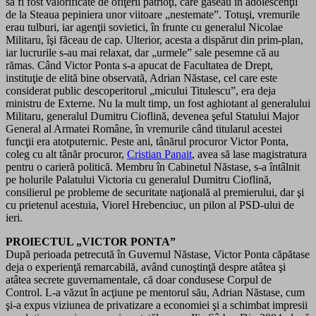
să fi fost valorificate de ofiţerii patrioţi, care găseau în adolescenţii
de la Steaua pepiniera unor viitoare „nestemate”. Totuşi, vremurile
erau tulburi, iar agenţii sovietici, în frunte cu generalul Nicolae
Militaru, îşi făceau de cap. Ulterior, acesta a dispărut din prim-plan,
iar lucrurile s-au mai relaxat, dar „urmele” sale pesemne că au
rămas. Când Victor Ponta s-a apucat de Facultatea de Drept,
instituţie de elită bine observată, Adrian Năstase, cel care este
considerat public descoperitorul „micului Titulescu”, era deja
ministru de Externe. Nu la mult timp, un fost aghiotant al generalului
Militaru, generalul Dumitru Cioflină, devenea şeful Statului Major
General al Armatei Române, în vremurile când titularul acestei
funcţii era atotputernic. Peste ani, tânărul procuror Victor Ponta,
coleg cu alt tânăr procuror,
Cristian Panait
, avea să lase magistratura
pentru o carieră politică. Membru în Cabinetul Năstase, s-a întâlnit
pe holurile Palatului Victoria cu generalul Dumitru Cioflină,
consilierul pe probleme de securitate naţională al premierului, dar şi
cu prietenul acestuia, Viorel Hrebenciuc, un pilon al PSD-ului de
ieri.
PROIECTUL „VICTOR PONTA”
După perioada petrecută în Guvernul Năstase, Victor Ponta căpătase
deja o experienţă remarcabilă, având cunoştinţă despre atâtea şi
atâtea secrete guvernamentale, că doar condusese Corpul de
Control. L-a văzut în acţiune pe mentorul său, Adrian Năstase, cum
şi-a expus viziunea de privatizare a economiei şi a schimbat impresii