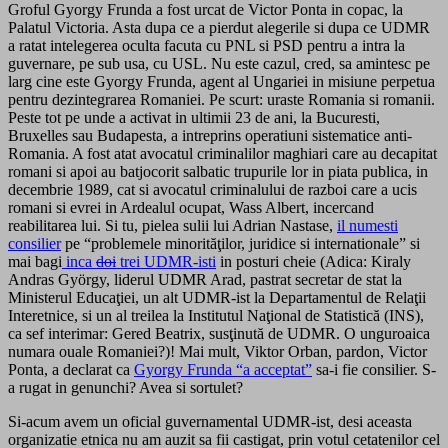
Groful Gyorgy Frunda a fost urcat de Victor Ponta in copac, la
Palatul Victoria. Asta dupa ce a pierdut alegerile si dupa ce UDMR
a ratat intelegerea oculta facuta cu PNL si PSD pentru a intra la
guvernare, pe sub usa, cu USL. Nu este cazul, cred, sa amintesc pe
larg cine este Gyorgy Frunda, agent al Ungariei in misiune perpetua
pentru dezintegrarea Romaniei. Pe scurt: uraste Romania si romanii.
Peste tot pe unde a activat in ultimii 23 de ani, la Bucuresti,
Bruxelles sau Budapesta, a intreprins operatiuni sistematice anti-
Romania. A fost atat avocatul criminalilor maghiari care au decapitat
romani si apoi au batjocorit salbatic trupurile lor in piata publica, in
decembrie 1989, cat si avocatul criminalului de razboi care a ucis
romani si evrei in Ardealul ocupat, Wass Albert, incercand
reabilitarea lui. Si tu, pielea sulii lui Adrian Nastase,
il numesti
consilier
pe “problemele minorităţilor, juridice si internationale” si
mai bagi
inca
doi
trei UDMR-isti
in posturi cheie (Adica: Kiraly
Andras György, liderul UDMR Arad, pastrat secretar de stat la
Ministerul Educaţiei, un alt UDMR-ist la Departamentul de Relaţii
Interetnice, si un al treilea la Institutul Naţional de Statistică (INS),
ca sef interimar: Gered Beatrix, susţinută de UDMR. O unguroaica
numara ouale Romaniei?)! Mai mult, Viktor Orban, pardon, Victor
Ponta, a declarat ca
Gyorgy Frunda “a acceptat”
sa-i fie consilier. S-
a rugat in genunchi? Avea si sortulet?
Si-acum avem un oficial guvernamental UDMR-ist, desi aceasta
organizatie etnica nu am auzit sa fii castigat, prin votul cetatenilor cel