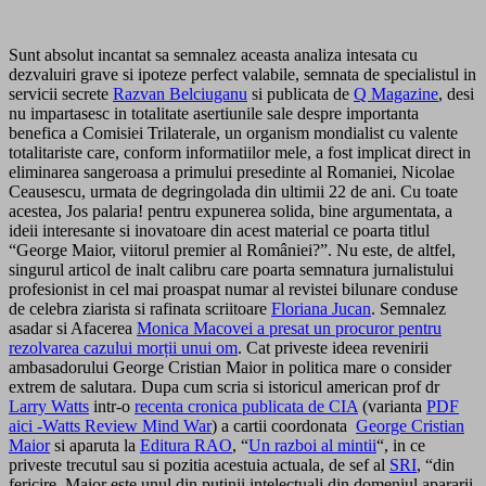
Sunt absolut incantat sa semnalez aceasta analiza intesata cu
dezvaluiri grave si ipoteze perfect valabile, semnata de specialistul in
servicii secrete
Razvan Belciuganu
si publicata de
Q Magazine
, desi
nu impartasesc in totalitate asertiunile sale despre importanta
benefica a Comisiei Trilaterale, un organism mondialist cu valente
totalitariste care, conform informatiilor mele, a fost implicat direct in
eliminarea sangeroasa a primului presedinte al Romaniei, Nicolae
Ceausescu, urmata de degringolada din ultimii 22 de ani. Cu toate
acestea, Jos palaria! pentru expunerea solida, bine argumentata, a
ideii interesante si inovatoare din acest material ce poarta titlul
“George Maior, viitorul premier al României?”. Nu este, de altfel,
singurul articol de inalt calibru care poarta semnatura jurnalistului
profesionist in cel mai proaspat numar al revistei bilunare conduse
de celebra ziarista si rafinata scriitoare
Floriana Jucan
. Semnalez
asadar si Afacerea
Monica Macovei a presat un procuror pentru
rezolvarea cazului morții unui om
. Cat priveste ideea revenirii
ambasadorului George Cristian Maior in politica mare o consider
extrem de salutara. Dupa cum scria si istoricul american prof dr
Larry Watts
intr-o
recenta cronica publicata de CIA
(varianta
PDF
aici -Watts Review Mind War
) a cartii coordonata
George Cristian
Maior
si aparuta la
Editura RAO
, “
Un razboi al mintii
“, in ce
priveste trecutul sau si pozitia acestuia actuala, de sef al
SRI
, “din
fericire, Maior este unul din putinii intelectuali din domeniul apararii