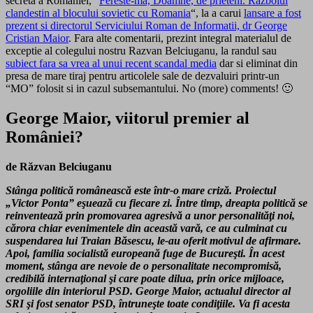
secreta a Romaniei, “
Fereste-ma, Doamne, de prieteni. Razboiul
clandestin al blocului sovietic cu Romania
“, la a carui
lansare a fost
prezent si directorul Serviciului Roman de Informatii, dr George
Cristian Maior
. Fara alte comentarii, prezint integral materialul de
exceptie al colegului nostru Razvan Belciuganu, la randul sau
subiect fara sa vrea al unui recent scandal media
dar si eliminat din
presa de mare tiraj pentru articolele sale de dezvaluiri printr-un
“MO” folosit si in cazul subsemantului. No (more) comments! 🙂
George Maior, viitorul premier al
României?
de Răzvan Belciuganu
Stânga politică românească este într-o mare criză. Proiectul
„Victor Ponta” eşuează cu fiecare zi. Între timp, dreapta politică se
reinventează prin promovarea agresivă a unor personalităţi noi,
cărora chiar evenimentele din această vară, ce au culminat cu
suspendarea lui Traian Băsescu, le-au oferit motivul de afirmare.
Apoi, familia socialistă europeană fuge de Bucureşti. În acest
moment, stânga are nevoie de o personalitate necompromisă,
credibilă internaţional şi care poate dilua, prin orice mijloace,
orgoliile din interiorul PSD. George Maior, actualul director al
SRI şi fost senator PSD, întruneşte toate condiţiile. Va fi acesta