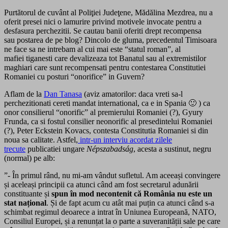
Purtătorul de cuvânt al Poliţiei Judeţene, Mădălina Mezdrea, nu a
oferit presei nici o lamurire privind motivele invocate pentru a
desfasura perchezitii. Se cautau banii oferiti drept recompensa
sau postarea de pe blog? Dincolo de gluma, precedentul Timisoara
ne face sa ne intrebam al cui mai este “statul roman”, al
mafiei tiganesti care devalizeaza tot Banatul sau al extremistilor
maghiari care sunt recompensati pentru contestarea Constitutiei
Romaniei cu posturi “onorifice” in Guvern?
Aflam de la
Dan Tanasa
(aviz amatorilor: daca vreti sa-l
perchezitionati cereti mandat international, ca e in Spania 🙂 ) ca
onor consilierul “onorific” al premierului Romaniei (?), Gyury
Frunda, ca si fostul consilier neonorific al presedintelui Romaniei
(?), Peter Eckstein Kovacs, contesta Constitutia Romaniei si din
noua sa calitate. Astfel,
intr-un interviu acordat zilele
trecute
publicatiei ungare
Népszabadság
, acesta a sustinut, negru
(normal) pe alb:
”- În primul rând, nu mi-am vândut sufletul. Am aceeași convingere
și aceleași principii ca atunci când am fost secretarul adunării
constituante și
spun în mod necontenit că România nu este un
stat național
. Și de fapt acum cu atât mai puțin ca atunci când s-a
schimbat regimul deoarece a intrat în Uniunea Europeană, NATO,
Consiliul Europei, și a renunțat la o parte a suveranității sale pe care