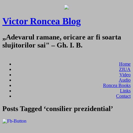
Victor Roncea Blog
„Adevarul ramane, oricare ar fi soarta
slujitorilor sai" – Gh. I. B.
Home
ZIUA
Video
Audio
Roncea Books
Links
Contact
Posts Tagged ‘consilier prezidential’