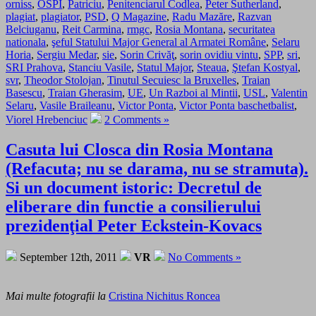
orniss
,
OSPI
,
Patriciu
,
Penitenciarul Codlea
,
Peter Sutherland
,
plagiat
,
plagiator
,
PSD
,
Q Magazine
,
Radu Mazăre
,
Razvan
Belciuganu
,
Reit Carmina
,
rmgc
,
Rosia Montana
,
securitatea
nationala
,
şeful Statului Major General al Armatei Române
,
Selaru
Horia
,
Sergiu Medar
,
sie
,
Sorin Crivăţ
,
sorin ovidiu vintu
,
SPP
,
sri
,
SRI Prahova
,
Stanciu Vasile
,
Statul Major
,
Steaua
,
Ştefan Kostyal
,
svr
,
Theodor Stolojan
,
Tinutul Secuiesc la Bruxelles
,
Traian
Basescu
,
Traian Gherasim
,
UE
,
Un Razboi al Mintii
,
USL
,
Valentin
Selaru
,
Vasile Braileanu
,
Victor Ponta
,
Victor Ponta baschetbalist
,
Viorel Hrebenciuc
2 Comments »
Casuta lui Closca din Rosia Montana
(Refacuta; nu se darama, nu se stramuta).
Si un document istoric: Decretul de
eliberare din functie a consilierului
prezidenţial Peter Eckstein-Kovacs
September 12th, 2011
VR
No Comments »
Mai multe fotografii la
Cristina Nichitus Roncea