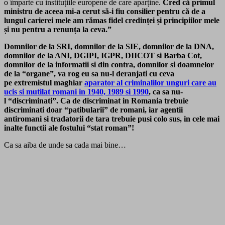
o împarte cu instituțiile europene de care aparține.
Cred că primul
ministru de aceea mi-a cerut să-i fiu consilier pentru că de a
lungul carierei mele am rămas fidel credinței și principiilor mele
și nu pentru a renunța la ceva.”
Domnilor de la SRI, domnilor de la SIE, domnilor de la DNA,
domnilor de la ANI, DGIPI, IGPR, DIICOT si Barba Cot,
domnilor de la informatii si din contra, domnilor si doamnelor
de la “organe”, va rog eu sa nu-l deranjati cu ceva
pe extremistul maghiar
aparator al criminalilor unguri care au
ucis si mutilat romani in 1940, 1989 si 1990
, ca sa nu-
l “discriminati”. Ca de discriminat in Romania trebuie
discriminati doar “patibularii” de romani, iar agentii
antiromani si tradatorii de tara trebuie pusi colo sus, in cele mai
inalte functii ale fostului “stat roman”!
Ca sa aiba de unde sa cada mai bine…