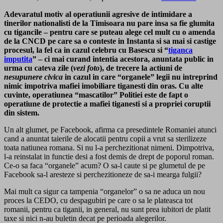
Adevaratul motiv al operatiunii agresive de intimidare a
tinerilor nationalisti de la Timisoara nu pare insa sa fie glumita
cu tigancile – pentru care se puteau alege cel mult cu o amenda
de la CNCD pe care sa o conteste in Instanta si sa mai si castige
procesul, la fel ca in cazul celebru cu Basescu si “
tiganca
imputita
” – ci mai curand intentia acestora, anuntata public in
urma cu cateva zile (
vezi foto
), de trecere la actiuni de
nesupunere civica
in cazul in care “organele” legii nu intreprind
nimic impotriva mafiei imobiliare tiganesti din oras. Cu alte
cuvinte, operatiunea “mascatilor” Politiei este de fapt o
operatiune de protectie a mafiei tiganesti si a propriei coruptii
din sistem.
Un alt glumet, pe Facebook, afirma ca presedintele Romaniei atunci
cand a anuntat taierile de alocatii pentru copii a vrut sa sterilizeze
toata natiunea romana. Si nu l-a perchezitionat nimeni. Dimpotriva,
l-a reinstalat in functie desi a fost demis de drept de poporul roman.
Ce-o sa faca “organele” acum? O sa-l caute si pe glumetul de pe
Facebook sa-l aresteze si perchezitioneze de sa-i mearga fulgii?
Mai mult ca sigur ca tampenia “organelor” o sa ne aduca un nou
proces la CEDO, cu despagubiri pe care o sa le plateasca tot
romanii, pentru ca tiganii, in general, nu sunt prea iubitori de platit
taxe si nici n-au buletin decat pe perioada alegerilor.