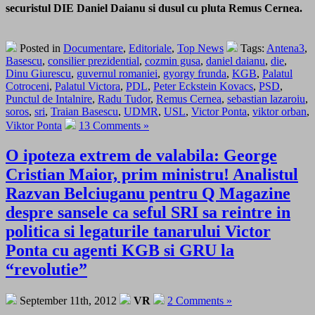
securistul DIE Daniel Daianu si dusul cu pluta Remus Cernea.
Posted in
Documentare
,
Editoriale
,
Top News
Tags:
Antena3
,
Basescu
,
consilier prezidential
,
cozmin gusa
,
daniel daianu
,
die
,
Dinu Giurescu
,
guvernul romaniei
,
gyorgy frunda
,
KGB
,
Palatul
Cotroceni
,
Palatul Victora
,
PDL
,
Peter Eckstein Kovacs
,
PSD
,
Punctul de Intalnire
,
Radu Tudor
,
Remus Cernea
,
sebastian lazaroiu
,
soros
,
sri
,
Traian Basescu
,
UDMR
,
USL
,
Victor Ponta
,
viktor orban
,
Viktor Ponta
13 Comments »
O ipoteza extrem de valabila: George
Cristian Maior, prim ministru! Analistul
Razvan Belciuganu pentru Q Magazine
despre sansele ca seful SRI sa reintre in
politica si legaturile tanarului Victor
Ponta cu agenti KGB si GRU la
“revolutie”
September 11th, 2012
VR
2 Comments »