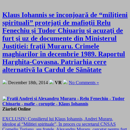
Klaus Iohannis se înconjoară de “miliţieni
spirituali” protejaţi de mafioţii Relu
Fenechiu şi Tudor Chiuariu şi acuzaţi de
furt şi uz de documente din Ministerul
Justiţiei: fraţii Muraru. Crimele
maghiarilor în decembrie 1989. Raportul
Harghita-Covasna. Patriarhia cere
alternativă la Cardul de Sănătate
December 18th, 2014
VR
No Comments »
Ziaristi Online
EXCLUSIV: Consilierul lui Klaus Iohannis, Andrei Muraru,
ideolog al “Miliţiei spirituale”, în proces cu secretarul CNSAS
Corneliu Turianu, are fratele, Alexandru Muraru, cercetat pentru furt