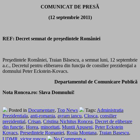
COMUNICAT DE PRESĂ
(12 septembrie 2011
)
REF: Decret semnat de preşedintele României
Preşedintele României, Traian Băsescu, a semnat luni, 12 septembrie
a.c., Decretul pentru eliberarea din funcţia de consilier prezidenţial a
domnului Peter Eckstein-Kovacs.
Departamentul de Comunicare Publică
Nota Roncea.ro: Slava Domnului!
Posted in
Documentare
,
Top News
Tags:
Administratia
Prezidentiala
,
anti-romania
,
avram iancu
,
Closca
,
consilier
prezidential
,
Crisan
,
Cristina Nichitus Roncea
,
Decret de eliberare
din functie
,
Horea
,
minoritati
,
Muntii Apuseni
,
Peter Eckstein
Kovacs
,
Presedintele Romaniei
,
Rosia Montana
,
Traian Basescu
,
UDMR
,
victor roncea
No Comments »