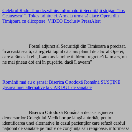
Celebrul Radu Tinu dezvăluie: informatorii Securităţii strigau “Jos
Ceauşescu!”. Tokes printre ei. Armata urma să atace Opera din
Timişoara cu elicoptere. VIDEO Exclusiv PressAlert
Fostul adjunct al Securității din Timișoara a precizat,
în această seară, că regretă faptul că a ars planul de atac al Operei,
care a rămas la el. „L-am ars la mine în birou, regret că l-am ars, nu
ne mai țineau doi ani în pușcărie, dacă îl aveam”
Românii mai au o şansă: Biserica Ortodoxă Română SUSŢINE
găsirea unei alternative la CARDUL de sănătate
Biserica Ortodoxă Română a decis susţinerea
demersurilor Colegiului Medicilor pe lângă autorităţi pentru
identificarea unei alternative în cazul pacienţilor care refuză cardul
naţional de sănătate pe motiv de conştiinţă sau religioase, informează