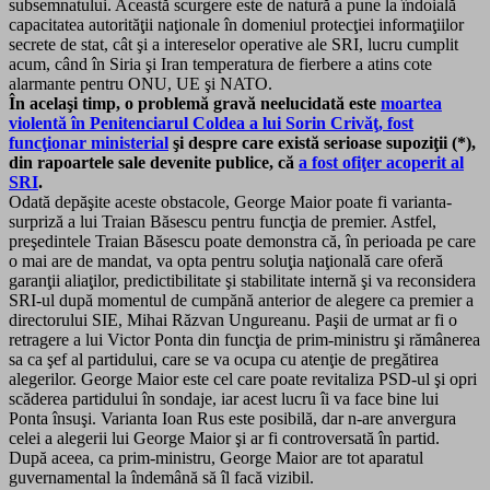
subsemnatului. Această scurgere este de natură a pune la îndoială
capacitatea autorităţii naţionale în domeniul protecţiei informaţiilor
secrete de stat, cât şi a intereselor operative ale SRI, lucru cumplit
acum, când în Siria şi Iran temperatura de fierbere a atins cote
alarmante pentru ONU, UE şi NATO.
În acelaşi timp, o problemă gravă neelucidată este
moartea
violentă în Penitenciarul Coldea a lui Sorin Crivăţ, fost
funcţionar ministerial
şi despre care există serioase supoziţii (*),
din rapoartele sale devenite publice, că
a fost ofiţer acoperit al
SRI
.
Odată depăşite aceste obstacole, George Maior poate fi varianta-
surpriză a lui Traian Băsescu pentru funcţia de premier. Astfel,
preşedintele Traian Băsescu poate demonstra că, în perioada pe care
o mai are de mandat, va opta pentru soluţia naţională care oferă
garanţii aliaţilor, predictibilitate şi stabilitate internă şi va reconsidera
SRI-ul după momentul de cumpănă anterior de alegere ca premier a
directorului SIE, Mihai Răzvan Ungureanu. Paşii de urmat ar fi o
retragere a lui Victor Ponta din funcţia de prim-ministru şi rămânerea
sa ca şef al partidului, care se va ocupa cu atenţie de pregătirea
alegerilor. George Maior este cel care poate revitaliza PSD-ul şi opri
scăderea partidului în sondaje, iar acest lucru îi va face bine lui
Ponta însuşi. Varianta Ioan Rus este posibilă, dar n-are anvergura
celei a alegerii lui George Maior şi ar fi controversată în partid.
După aceea, ca prim-ministru, George Maior are tot aparatul
guvernamental la îndemână să îl facă vizibil.