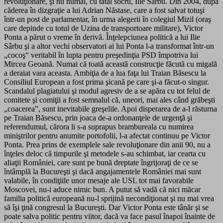
revoluţionare, şi nu numai, cu tatăl socru, Ilie Sârbu. Din 2004, după
căderea în dizgraţie a lui Adrian Năstase, care a fost salvat totuşi
într-un post de parlamentar, în urma alegerii în colegiul Mizil (oraş
care depinde cu totul de Uzina de transportoare militare), Victor
Ponta a părut o vreme în derivă. Înţelepciunea politică a lui Ilie
Sârbu şi a altor vechi observatori ai lui Ponta l-a transformat într-un
„cocoş“ veritabil în lupta pentru preşedinţia PSD împotriva lui
Mircea Geoană. Numai că toată această construcţie făcută cu migală
a deraiat vara aceasta. Ambiţia de a lua faţa lui Traian Băsescu la
Consiliul European a fost prima şicană pe care şi-a făcut-o singur.
Scandalul plagiatului şi modul agresiv de a se apăra cu tot felul de
comitete şi comiţii a fost semnalul că, uneori, mai ales când grăbeşti
„coacerea”, sunt inevitabile greşelile. Apoi disperarea de a-l răsturna
pe Traian Băsescu, prin joaca de-a ordonanţele de urgenţă şi
referendumul, cărora li s-a suprapus brambureala cu numirea
miniştrilor pentru anumite portofolii, l-a afectat continuu pe Victor
Ponta. Prea prins de exemplele sale revoluţionare din anii 90, nu a
înţeles deloc că timpurile şi metodele s-au schimbat, iar cearta cu
aliaţii României, care sunt pe bună dreptate îngrijoraţi de ce se
întâmplă la Bucureşti şi dacă angajamentele României mai sunt
valabile, în condiţiile unor mesaje ale USL tot mai favorabile
Moscovei, nu-i aduce nimic bun. A putut să vadă că nici măcar
familia politică europeană nu-l sprijină necondiţionat şi nu mai vrea
să îşi ţină congresul la Bucureşti. Dar Victor Ponta este tânăr şi se
poate salva politic pentru viitor, dacă va face pasul înapoi înainte de