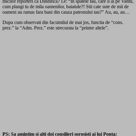
micilor reporteri ca Dindirica? I.e: “In spatele tau, care il ai pe Vantu,
cum plangi tu de mila oamenilor, baiatule?! Stii cate sute de mii de
oameni au ramas fara bani din cauza patronului tau?” Au, au, au…
Dupa cum observati din facsimilul de mai jos, functia de “cons.
prez.” la “Adm. Prez.” este strecurata la “printre altele”.
PS: Sa amintim si alti doi consilieri sorosisti ai lui Ponta: