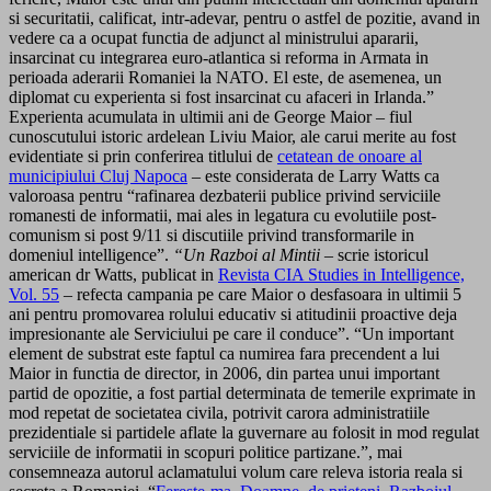
si securitatii, calificat, intr-adevar, pentru o astfel de pozitie, avand in
vedere ca a ocupat functia de adjunct al ministrului apararii,
insarcinat cu integrarea euro-atlantica si reforma in Armata in
perioada aderarii Romaniei la NATO. El este, de asemenea, un
diplomat cu experienta si fost insarcinat cu afaceri in Irlanda.”
Experienta acumulata in ultimii ani de George Maior – fiul
cunoscutului istoric ardelean Liviu Maior, ale carui merite au fost
evidentiate si prin conferirea titlului de
cetatean de onoare al
municipiului Cluj Napoca
– este considerata de Larry Watts ca
valoroasa pentru “rafinarea dezbaterii publice privind serviciile
romanesti de informatii, mai ales in legatura cu evolutiile post-
comunism si post 9/11 si discutiile privind transformarile in
domeniul intelligence”.
“Un Razboi al Mintii
– scrie istoricul
american dr Watts, publicat in
Revista CIA Studies in Intelligence,
Vol. 55
– refecta campania pe care Maior o desfasoara in ultimii 5
ani pentru promovarea rolului educativ si atitudinii proactive deja
impresionante ale Serviciului pe care il conduce”. “Un important
element de substrat este faptul ca numirea fara precendent a lui
Maior in functia de director, in 2006, din partea unui important
partid de opozitie, a fost partial determinata de temerile exprimate in
mod repetat de societatea civila, potrivit carora administratiile
prezidentiale si partidele aflate la guvernare au folosit in mod regulat
serviciile de informatii in scopuri politice partizane.”, mai
consemneaza autorul aclamatului volum care releva istoria reala si