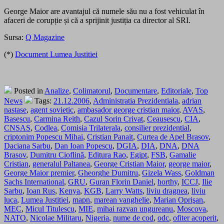
George Maior are avantajul că numele său nu a fost vehiculat în
afaceri de corupție și că a sprijinit justiția ca director al SRI.
Sursa:
Q Magazine
(*)
Document Lumea Justitiei
Posted in
Analize
,
Colimatorul
,
Documentare
,
Editoriale
,
Top
News
Tags:
21.12.2006
,
Administratia Prezidentiala
,
adrian
nastase
,
agent sovietic
,
ambasador george cristian maior
,
AVAS
,
Basescu
,
Carmina Reith
,
Cazul Sorin Crivat
,
Ceausescu
,
CIA
,
CNSAS
,
Codlea
,
Comisia Trilaterala
,
consilier prezidential
,
criptonim Popescu Mihai
,
Cristian Panait
,
Curtea de Apel Brasov
,
Daciana Sarbu
,
Dan Ioan Popescu
,
DGIA
,
DIA
,
DNA
,
DNA
Brasov
,
Dumitru Cioflină
,
Editura Rao
,
Egipt
,
FSB
,
Gamalie
Cristian
,
generalul Paltanea
,
George Cristian Maior
,
george maior
,
George Maior premier
,
Gheorghe Dumitru
,
Gizela Wass
,
Goldman
Sachs International
,
GRU
,
Guran Florin Daniel
,
horthy
,
ICCJ
,
Ilie
Sarbu
,
Ioan Rus
,
Kenya
,
KGB
,
Larry Watts
,
liviu dragnea
,
liviu
luca
,
Lumea Justitiei
,
mapn
,
marean vanghelie
,
Marian Oprişan
,
MEC
,
Micul Titulescu
,
MIE
,
mihai razvan ungureanu
,
Moscova
,
NATO
,
Nicolae Militaru
,
Nigeria
,
nume de cod
,
odc
,
ofiter acoperit
,