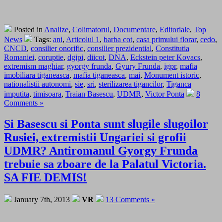
Posted in
Analize
,
Colimatorul
,
Documentare
,
Editoriale
,
Top
News
Tags:
ani
,
Articolul 1
,
barba cot
,
casa primului florar
,
cedo
,
CNCD
,
consilier onorific
,
consilier prezidential
,
Constitutia
Romaniei
,
coruptie
,
dgipi
,
diicot
,
DNA
,
Eckstein peter Kovacs
,
extremism maghiar
,
gyorgy frunda
,
Gyury Frunda
,
igpr
,
mafia
imobiliara tiganeasca
,
mafia tiganeasca
,
mai
,
Monument istoric
,
nationalistii autonomi
,
sie
,
sri
,
sterilizarea tigancilor
,
Tiganca
imputita
,
timisoara
,
Traian Basescu
,
UDMR
,
Victor Ponta
8
Comments »
Si Basescu si Ponta sunt slugile slugoilor
Rusiei, extremistii Ungariei si grofii
UDMR? Antiromanul Gyorgy Frunda
trebuie sa zboare de la Palatul Victoria.
SA FIE DEMIS!
January 7th, 2013
VR
13 Comments »