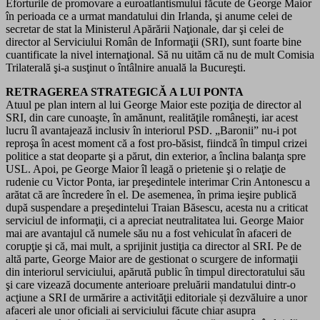
Eforturile de promovare a euroatlantismului făcute de George Maior
în perioada ce a urmat mandatului din Irlanda, şi anume celei de
secretar de stat la Ministerul Apărării Naţionale, dar şi celei de
director al Serviciului Român de Informaţii (SRI), sunt foarte bine
cuantificate la nivel internaţional. Să nu uităm că nu de mult Comisia
Trilaterală şi-a susţinut o întâlnire anuală la Bucureşti.
RETRAGEREA STRATEGICĂ A LUI PONTA
Atuul pe plan intern al lui George Maior este poziţia de director al
SRI, din care cunoaşte, în amănunt, realităţile româneşti, iar acest
lucru îl avantajează inclusiv în interiorul PSD. „Baronii” nu-i pot
reproşa în acest moment că a fost pro-băsist, fiindcă în timpul crizei
politice a stat deoparte şi a părut, din exterior, a înclina balanţa spre
USL. Apoi, pe George Maior îl leagă o prietenie şi o relaţie de
rudenie cu Victor Ponta, iar preşedintele interimar Crin Antonescu a
arătat că are încredere în el. De asemenea, în prima ieşire publică
după suspendare a preşedintelui Traian Băsescu, acesta nu a criticat
serviciul de informaţii, ci a apreciat neutralitatea lui. George Maior
mai are avantajul că numele său nu a fost vehiculat în afaceri de
corupţie şi că, mai mult, a sprijinit justiţia ca director al SRI. Pe de
altă parte, George Maior are de gestionat o scurgere de informaţii
din interiorul serviciului, apărută public în timpul directoratului său
şi care vizează documente anterioare preluării mandatului dintr-o
acţiune a SRI de urmărire a activităţii editoriale și dezvăluire a unor
afaceri ale unor oficiali ai serviciului făcute chiar asupra