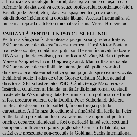
a-l mânca de viu colegii de partid, dacă îşi va pune cenuşă în cap
referitor la plagiat şi-şi va cere scuze profesorului coordonator (sic!),
Facultăţii de Drept, etc şi dacă va ispăşi penitenţa de rigoare,
gândindu-se îndelung şi la opoziţia libiană. Aceasta înseamnă şi să
nu se mai repeadă la telefon imediat ce îl sună Viorel Hrebenciuc.
VARIANTĂ PENTRU UN PSD CU SUFLU NOU
Pentru ca stânga să îşi domolească picajul şi să îşi refacă forţele,
PSD are nevoie de altceva în acest moment. Dacă Victor Ponta nu
mai este o soluţie, cu atât mai puţin sunt baronii încurcaţi în dosare
DNA sau plini de exotism, precum Radu Mazăre, Marian Oprişan,
Marean Vanghelie, Liviu Dragnea ş.a.m.d. Mai mult ca niciodată
PSD are nevoie de credibilitate internaţională, politic vorbind
dinspre zona aliată euroatlantică şi mai puţin dinspre cea moscovită.
Echilibrul poate fi adus de către George Cristian Maior, actualul
director al SRI şi fost senator PSD. Când George Maior era, ca
însărcinat cu afaceri în Irlanda, un tânăr diplomat român cu studii
masterale la Washington şi tată fost ministru, un politician de frunte
şi fost procuror general de la Dublin, Peter Sutherland, deja era
implicat de decenii, cu tot sufletul, în construcţia spaţiului
euroatlantic. A fi în raza de acţiune şi a împărtăşi din ideile lui Peter
Sutherland reprezintă un lucru extraordinar de important pentru
oricine, deoarece irlandezul a fost o perioadă lungă şeful secţiunii
europene a influentei organizaţii globale, Comisia Trilaterală, iar
astăzi este preşedinte non-executiv la Goldman Sachs International.