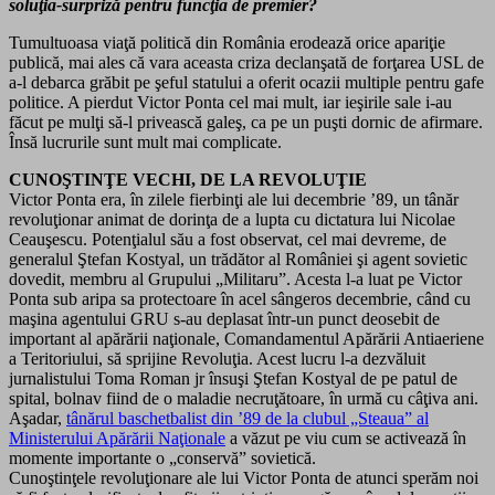
soluţia-surpriză pentru funcţia de premier?
Tumultuoasa viaţă politică din România erodează orice apariţie
publică, mai ales că vara aceasta criza declanşată de forţarea USL de
a-l debarca grăbit pe şeful statului a oferit ocazii multiple pentru gafe
politice. A pierdut Victor Ponta cel mai mult, iar ieşirile sale i-au
făcut pe mulţi să-l privească galeş, ca pe un puşti dornic de afirmare.
Însă lucrurile sunt mult mai complicate.
CUNOŞTINŢE VECHI, DE LA REVOLUŢIE
Victor Ponta era, în zilele fierbinţi ale lui decembrie ’89, un tânăr
revoluţionar animat de dorinţa de a lupta cu dictatura lui Nicolae
Ceauşescu. Potenţialul său a fost observat, cel mai devreme, de
generalul Ştefan Kostyal, un trădător al României şi agent sovietic
dovedit, membru al Grupului „Militaru”. Acesta l-a luat pe Victor
Ponta sub aripa sa protectoare în acel sângeros decembrie, când cu
maşina agentului GRU s-au deplasat într-un punct deosebit de
important al apărării naţionale, Comandamentul Apărării Antiaeriene
a Teritoriului, să sprijine Revoluţia. Acest lucru l-a dezvăluit
jurnalistului Toma Roman jr însuşi Ştefan Kostyal de pe patul de
spital, bolnav fiind de o maladie necruţătoare, în urmă cu câţiva ani.
Aşadar,
tânărul baschetbalist din ’89 de la clubul „Steaua” al
Ministerului Apărării Naţionale
a văzut pe viu cum se activează în
momente importante o „conservă” sovietică.
Cunoştinţele revoluţionare ale lui Victor Ponta de atunci sperăm noi