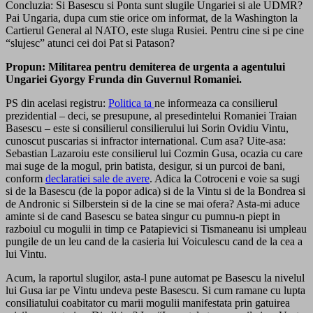
Concluzia: Si Basescu si Ponta sunt slugile Ungariei si ale UDMR?
Pai Ungaria, dupa cum stie orice om informat, de la Washington la
Cartierul General al NATO, este sluga Rusiei. Pentru cine si pe cine
“slujesc” atunci cei doi Pat si Patason?
Propun: Militarea pentru demiterea de urgenta a agentului
Ungariei Gyorgy Frunda din Guvernul Romaniei.
PS din acelasi registru:
Politica ta
ne informeaza ca consilierul
prezidential – deci, se presupune, al presedintelui Romaniei Traian
Basescu – este si consilierul consilierului lui Sorin Ovidiu Vintu,
cunoscut puscarias si infractor international. Cum asa? Uite-asa:
Sebastian Lazaroiu este consilierul lui Cozmin Gusa, ocazia cu care
mai suge de la mogul, prin batista, desigur, si un purcoi de bani,
conform
declaratiei sale de avere
. Adica la Cotroceni e voie sa sugi
si de la Basescu (de la popor adica) si de la Vintu si de la Bondrea si
de Andronic si Silberstein si de la cine se mai ofera? Asta-mi aduce
aminte si de cand Basescu se batea singur cu pumnu-n piept in
razboiul cu mogulii in timp ce Patapievici si Tismaneanu isi umpleau
pungile de un leu cand de la casieria lui Voiculescu cand de la cea a
lui Vintu.
Acum, la raportul slugilor, asta-l pune automat pe Basescu la nivelul
lui Gusa iar pe Vintu undeva peste Basescu. Si cum ramane cu lupta
consiliatului coabitator cu marii mogulii manifestata prin gatuirea