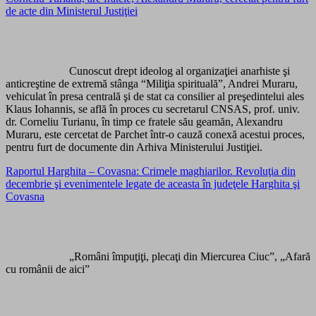
de acte din Ministerul Justiţiei
Cunoscut drept ideolog al organizaţiei anarhiste şi
anticreştine de extremă stânga “Miliţia spirituală”, Andrei Muraru,
vehiculat în presa centrală şi de stat ca consilier al preşedintelui ales
Klaus Iohannis, se află în proces cu secretarul CNSAS, prof. univ.
dr. Corneliu Turianu, în timp ce fratele său geamăn, Alexandru
Muraru, este cercetat de Parchet într-o cauză conexă acestui proces,
pentru furt de documente din Arhiva Ministerului Justiţiei.
Raportul Harghita – Covasna: Crimele maghiarilor. Revoluţia din
decembrie şi evenimentele legate de aceasta în judeţele Harghita şi
Covasna
„Români împuţiţi, plecaţi din Miercurea Ciuc”, „Afară
cu românii de aici”