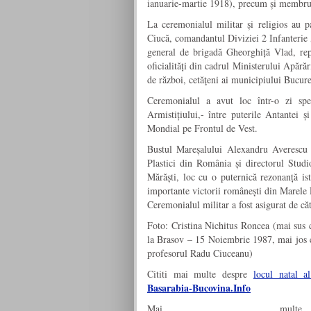
ianuarie-martie 1918), precum și membr
La ceremonialul militar și religios au p
Ciucă, comandantul Diviziei 2 Infanterie 
general de brigadă Gheorghiță Vlad, repr
oficialități din cadrul Ministerului Apărăr
de război, cetăţeni ai municipiului Bucure
Ceremonialul a avut loc într-o zi sp
Armistițiului,- între puterile Antantei
Mondial pe Frontul de Vest.
Bustul Mareșalului Alexandru Averescu r
Plastici din România și directorul Studi
Mărăști, loc cu o puternică rezonanță ist
importante victorii românești din Marele
Ceremonialul militar a fost asigurat de că
Foto: Cristina Nichitus Roncea (mai sus c
la Brasov – 15 Noiembrie 1987, mai jos cu
profesorul Radu Ciuceanu)
Cititi mai multe despre
locul natal a
Basarabia-Bucovina.Info
Mai mult