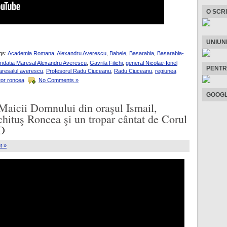
O SCR
UNIUN
gs:
Academia Romana
,
Alexandru Averescu
,
Babele
,
Basarabia
,
Basarabia-
ndatia Maresal Alexandru Averescu
,
Gavrila Filichi
,
general Nicolae-Ionel
PENTR
resalul averescu
,
Profesorul Radu Ciuceanu
,
Radu Ciuceanu
,
regiunea
tor roncea
No Comments »
GOOGL
aicii Domnului din oraşul Ismail,
ichituş Roncea şi un tropar cântat de Corul
O
t »