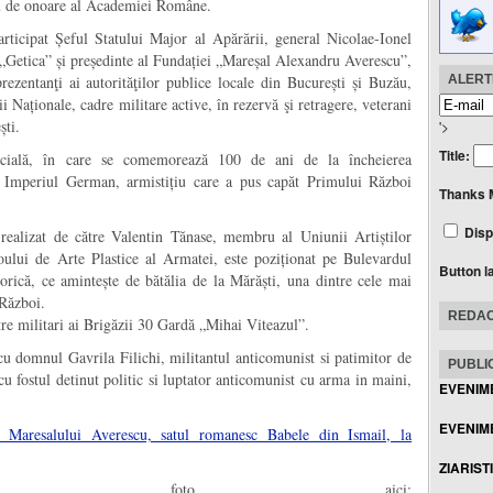
u de onoare al Academiei Române.
articipat Șeful Statului Major al Apărării, general Nicolae-Ionel
„Getica” și președinte al Fundației „Mareșal Alexandru Averescu”,
ezentanţi ai autorităţilor publice locale din București și Buzău,
ALERTE
ii Naționale, cadre militare active, în rezervă şi retragere, veterani
ști.
'>
Title:
ecială, în care se comemorează 100 de ani de la încheierea
 și Imperiul German, armistițiu care a pus capăt Primului Război
Thanks 
Disp
ealizat de către Valentin Tănase, membru al Uniunii Artiștilor
oului de Arte Plastice al Armatei, este poziționat pe Bulevardul
Button l
orică, ce amintește de bătălia de la Mărăști, una dintre cele mai
 Război.
REDAC
tre militari ai Brigăzii 30 Gardă „Mihai Viteazul”.
u domnul Gavrila Filichi, militantul anticomunist si patimitor de
PUBLIC
 fostul detinut politic si luptator anticomunist cu arma in maini,
EVENIM
EVENIME
l Maresalului Averescu, satul romanesc Babele din Ismail, la
ZIARIST
e foto, aici: