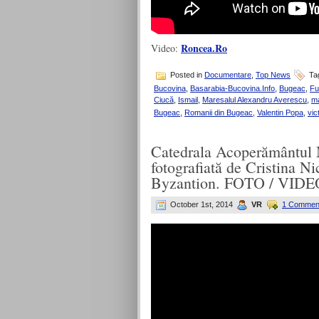
Roncea.Ro
Video:
Posted in
Documentare
,
Top News
Ta
Bucovina
,
Basarabia-Bucovina.Info
,
Bugeac
,
Fu
Ciucă
,
Ismail
,
Maresalul Alexandru Averescu
,
ma
Bugeac
,
Romanii din Bugeac
,
Valentin Popa
,
vic
Catedrala Acoperământul M
fotografiată de Cristina N
Byzantion. FOTO / VIDE
October 1st, 2014
VR
1 Commen