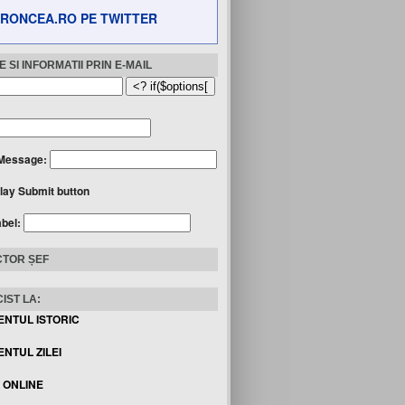
RONCEA.RO PE TWITTER
 SI INFORMATII PRIN E-MAIL
Message:
lay Submit button
abel:
TOR ȘEF
IST LA:
ENTUL ISTORIC
NTUL ZILEI
I ONLINE