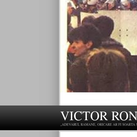
VICTOR RO
„ADEVARUL RAMANE, ORICARE AR FI SOARTA SLU