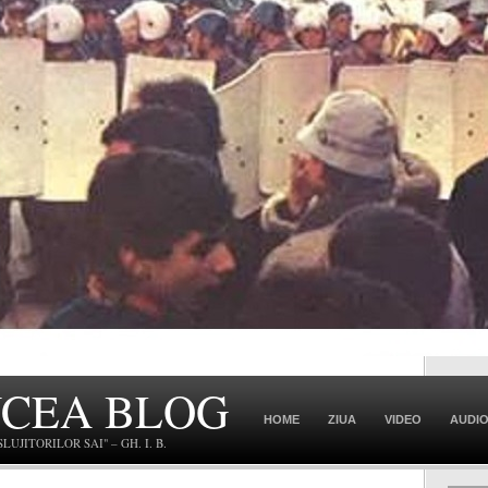
NCEA BLOG
HOME
ZIUA
VIDEO
AUDI
JITORILOR SAI" – GH. I. B.
CONTACT