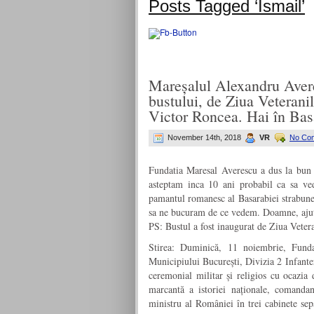
Posts Tagged ‘Ismail’
Mareșalul Alexandru Avere
bustului, de Ziua Veterani
Victor Roncea. Hai în Basa
November 14th, 2018
VR
No Co
Fundatia Maresal Averescu a dus la bun 
asteptam inca 10 ani probabil ca sa ved
pamantul romanesc al Basarabiei strabune
sa ne bucuram de ce vedem. Doamne, aju
PS: Bustul a fost inaugurat de Ziua Veter
Stirea: Duminică, 11 noiembrie, Funda
Municipiului București, Divizia 2 Infante
ceremonial militar și religios cu ocazia 
marcantă a istoriei naționale, comand
ministru al României în trei cabinete sepa