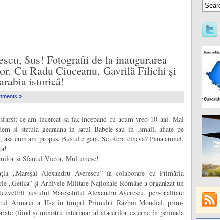
scu, Sus! Fotografii de la inaugurarea
lor. Cu Radu Ciuceanu, Gavrilă Filichi și
rabia istorică!
mments »
sfarsit ce am incercat sa fac incepand cu acum vreo 10 ani. Mai
em si statuia geamana in satul Babele sau in Ismail, aflate pe
, asa cum am propus. Bustul e gata. Se ofera cineva? Pana atunci,
ta!
anilor si Sfantul Victor. Multumesc!
ția „Mareșal
Alexandru Averescu” în colaborare cu Primăria
rie „Getica” și Arhivele Militare Naționale Române a organizat un
dezvelirii bustului Mareșalului Alexandru Averescu, personalitate
antul Armatei a II-a în timpul Primului Război Mondial, prim-
rate (fiind și ministru interimar al afacerilor externe în perioada