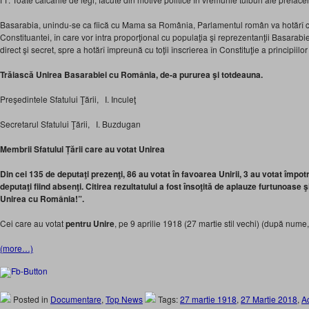
Basarabia, unindu-se ca fiică cu Mama sa România, Parlamentul român va hotărî c
Constituantei, în care vor intra proporţional cu populaţia şi reprezentanţii Basarabiei
direct şi secret, spre a hotărî împreună cu toţii înscrierea în Constituţie a principiilor
Trăiască Unirea Basarabiei cu România, de-a pururea şi totdeauna.
Preşedintele Sfatului Ţării, I. Inculeţ
Secretarul Sfatului Ţării, I. Buzdugan
Membrii Sfatului Țării care au votat Unirea
Din cei 135 de deputaţi prezenţi, 86 au votat în favoarea Unirii, 3 au votat împotr
deputaţi fiind absenţi. Citirea rezultatului a fost însoţită de aplauze furtunoase 
Unirea cu România!”.
Cei care au votat
pentru Unire
, pe 9 aprilie 1918 (27 martie stil vechi) (după nume, 
(more…)
Posted in
Documentare
,
Top News
Tags:
27 martie 1918
,
27 Martie 2018
,
Ac