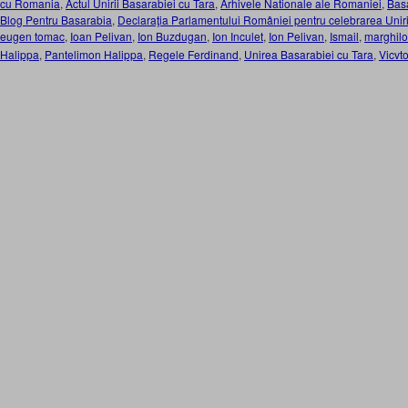
cu Romania
,
Actul Unirii Basarabiei cu Tara
,
Arhivele Nationale ale Romaniei
,
Bas
Blog Pentru Basarabia
,
Declaraţia Parlamentului României pentru celebrarea Unir
eugen tomac
,
Ioan Pelivan
,
Ion Buzdugan
,
Ion Inculet
,
Ion Pelivan
,
Ismail
,
marghil
Halippa
,
Pantelimon Halippa
,
Regele Ferdinand
,
Unirea Basarabiei cu Tara
,
Vicvt