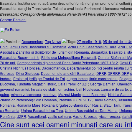
Basarabia, luptător pentru apărarea drepturilor românilor şi un promotor al culturii 
Basarabia, dar şi în Transilvania. Tot azi a avut loc la Parlament si lansarea volum
co
Basarabiei. Corespondenţa diplomatică Paris-Sankt Petersburg 1807-1812
″
George Damian
,
Posted in
Documentare
,
Top News
Tags:
27 martie 1918
,
95 de ani de la Un
Unirii
,
Actul Unirii Basarabiei cu Romania
,
Actul Unirii Basarabiei cu Tara
,
ANIC
,
Ar
Asociatia Ziaristilor si Scriitorilor de Turism din Romania
,
Basarabia
,
Basarabia Isto
Basarabia-Bucovina.Info
,
Biblioteca Metropolitana Bucuresti
,
Centrul Stefan cel M
70 de ani
,
Corespondenţa diplomatică Paris-Sankt Petersburg 1807-1812
,
Cotul D
Cristina Nichitus Roncea
,
Dacoromanica
,
Departamentul politici pentru relatia cu 
Giurescu
,
Dinu Giurescu
,
Documentele anexării Basarabiei
,
DPRP
,
DPRRP
,
DRP
,
d
tradare
,
Eroism și jertfă pe Frontul de Est
,
eugen tomac
,
florin constantiniu
,
Fotogra
Bucovina
,
Fundatia Magazin Istoric
,
Gala Premiilor UZP
,
George Damian
,
Gheorgh
guvernul romaniei
,
Invazia de stafii
,
Ion Iachim
,
Iosif Niculescu
,
Lansare de carte
,
L
putna
,
mircea vulcanescu
,
moldova
,
Muzeul Municipiului Bucuresti
,
Nichita Stanes
Ziariştilor Profesionişti din România
,
Premiile UZPR 2012
,
Raoul Sorban
,
Rasarit
Romania
,
Romania Mare
,
Roxana Iorgulescu-Bandrabur
,
Rusia
,
Sfatul Tarii
,
Transi
cu Romania
,
Unirea Basarabiei cu Tara
,
Unirea Basarabiei cu Tara Mama
,
Uniunea 
România
,
UZPR
,
Vacantierul
,
vasile soimaru
,
Vasile Stroescu
,
victor roncea
,
ziarist
Cine sunt acei oameni minunați care au înf