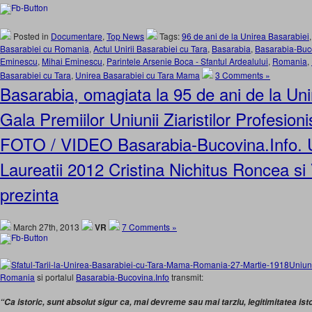
Posted in
Documentare
,
Top News
Tags:
96 de ani de la Unirea Basarabiei
Basarabiei cu Romania
,
Actul Unirii Basarabiei cu Tara
,
Basarabia
,
Basarabia-Buc
Eminescu
,
Mihai Eminescu
,
Parintele Arsenie Boca - Sfantul Ardealului
,
Romania
,
Basarabiei cu Tara
,
Unirea Basarabiei cu Tara Mama
3 Comments »
Basarabia, omagiata la 95 de ani de la Uni
Gala Premiilor Uniunii Ziaristilor Profesion
FOTO / VIDEO Basarabia-Bucovina.Info
Laureatii 2012 Cristina Nichitus Roncea si
prezinta
March 27th, 2013
VR
7 Comments »
Uniune
Romania
si portalul
Basarabia-Bucovina.Info
transmit:
“Ca istoric, sunt absolut sigur ca, mai devreme sau mai tarziu, legitimitatea ist