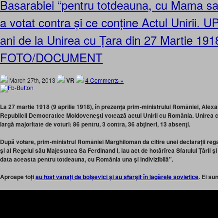
Basarabiei “pentru totdeauna, cu Mama sa
a votat contra și ce conține Actul Unirii.
ani de la Unirea cu Țara din 27 Martie 191
FOTO/DOCUMENT
March 27th, 2013
VR
4 Comments »
La 27 martie 1918 (9 aprilie 1918), în prezenţa prim-ministrului României, Alexa
Republicii Democratice Moldoveneşti votează actul Unirii cu România. Unirea 
largă majoritate de voturi: 86 pentru, 3 contra, 36 abţineri, 13 absenţi.
După votare, prim-ministrul României Marghiloman da citire unei declaraţii reg
şi al Regelui său Majestatea Sa Ferdinand I, iau act de hotărîrea Sfatului Ţării 
data aceasta pentru totdeauna, cu România una şi indivizibilă”.
Aproape toți
au fost vânați de bolșevici și au sfârșit în lagărele sovietice
. Ei su