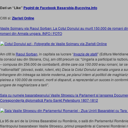
Dati un “Like”
Paginii de Facebook Basarabia-Bucovina.Info
Cititi si:
Ziaristi Online
Vasile Soimaru via Raoul Sorban: La Cotul Donului au murit 150.000 de romani d
romani din Armata ungara. INFO / FOTO
Am citit la
Raoul Sorban
, in capitala sa lucrare “
Invazia de stafii
” (Editura Meridian
la conacul sau din Stoiana, Cluj, am citit precum ca: “Ungaria a participat la razboiul
– compusa din 256.000 de combatanti,
dintre care cca 150.000 erau romani,
iar ce
“nationalitati” (slovaci, svabi, ruteni, etc)
Daca la Cotul Donului armata ungara a su
infrangere din intreaga sa istorie moderna, pe planul intern al politicii de maghiariz
pieirea a 100.000 de romani, morti si disparuti, a reprezentat un succes in conform
ungare de maghiarizare a tarii”.
Sala cu numele basarabeanului Vasile Stroescu la Parlament si lansarea Document
Corespondenţa diplomatică Paris-Sankt Petersburg 1807-1812
La 95 de ani de la Unirea Basarabiei cu România, o sală din Parlamentul României
filantropului basarabean Vasile Stroescu, primul preşedinte al Camerei României r