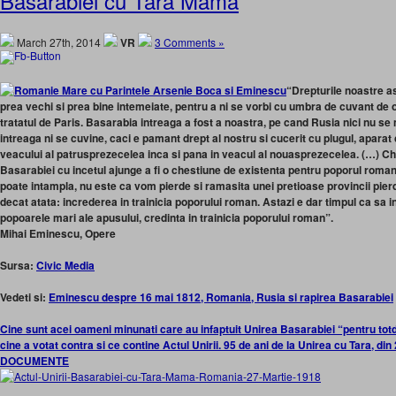
Basarabiei cu Tara Mama
March 27th, 2014
VR
3 Comments »
“Drepturile noastre as
prea vechi si prea bine intemeiate, pentru a ni se vorbi cu umbra de cuvant de 
tratatul de Paris. Basarabia intreaga a fost a noastra, pe cand Rusia nici nu s
intreaga ni se cuvine, caci e pamant drept al nostru si cucerit cu plugul, aparat
veacului al patrusprezecelea inca si pana in veacul al nouasprezecelea. (…) Ch
Basarabiei cu incetul ajunge a fi o chestiune de existenta pentru poporul roma
poate intampla, nu este ca vom pierde si ramasita unei pretioase provincii pie
decat atata: increderea in trainicia poporului roman. Astazi e dar timpul ca sa in
popoarele mari ale apusului, credinta in trainicia poporului roman”.
Mihai Eminescu, Opere
Sursa:
Civic Media
Vedeti si:
Eminescu despre 16 mai 1812, Romania, Rusia si rapirea Basarabiei
Cine sunt acei oameni minunati care au infaptuit Unirea Basarabiei “pentru t
cine a votat contra si ce contine Actul Unirii. 95 de ani de la Unirea cu Tara, di
DOCUMENTE