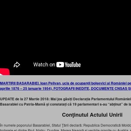
MARTIRII BASARABIEI. Ioan Pelivan, ucis de ocupanţii bolşevici ai României pen
aprilie 1876 – 25 ianuarie 1954). FOTOGRAFII INEDITE, DOCUMENTE CNSAS Ş
UPDATE de la 27 Martie 2018: Mai jos găsiți Declarația Parlamentului României 
Basarabiei cu Patria-Mamă și constatați că 19 parlamentari s-au “abținut” de la
Conţinutul Actului Unirii
În numele poporului Basarabiei, Sfatul Ţării declară: Republica Democratică Mol
hotarele ei dintre Prut, Nistru, Dunăre, Marea Neagră şi vechile graniţe cu Austria,