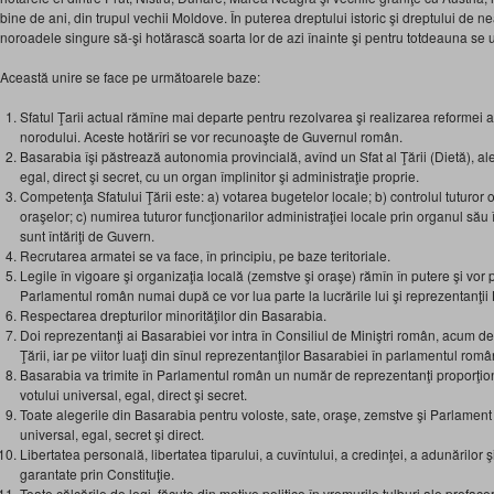
bine de ani, din trupul vechii Moldove. În puterea dreptului istoric şi dreptului de n
noroadele singure să-şi hotărască soarta lor de azi înainte şi pentru totdeauna s
Această unire se face pe următoarele baze:
Sfatul Ţarii actual rămîne mai departe pentru rezolvarea şi realizarea reformei a
norodului. Aceste hotărîri se vor recunoaşte de Guvernul român.
Basarabia îşi păstrează autonomia provincială, avînd un Sfat al Ţării (Dietă), ales
egal, direct şi secret, cu un organ împlinitor şi administraţie proprie.
Competenţa Sfatului Ţării este: a) votarea bugetelor locale; b) controlul tuturor
oraşelor; c) numirea tuturor funcţionarilor administraţiei locale prin organul său împ
sunt întăriţi de Guvern.
Recrutarea armatei se va face, în principiu, pe baze teritoriale.
Legile în vigoare şi organizaţia locală (zemstve şi oraşe) rămîn în putere şi vor
Parlamentul român numai după ce vor lua parte la lucrările lui şi reprezentanţii
Respectarea drepturilor minorităţilor din Basarabia.
Doi reprezentanţi ai Basarabiei vor intra în Consiliul de Miniştri român, acum de
Ţării, iar pe viitor luaţi din sînul reprezentanţilor Basarabiei în parlamentul româ
Basarabia va trimite în Parlamentul român un număr de reprezentanţi proporţion
votului universal, egal, direct şi secret.
Toate alegerile din Basarabia pentru voloste, sate, oraşe, zemstve şi Parlament
universal, egal, secret şi direct.
Libertatea personală, libertatea tiparului, a cuvîntului, a credinţei, a adunărilor şi 
garantate prin Constituţie.
Toate călcările de legi, făcute din motive politice în vremurile tulburi ale preface