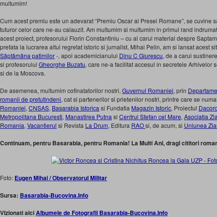
multumim!
Cum acest premiu este un adevarat “Premiu Oscar al Presei Romane”, se cuvine s
tuturor celor care ne-au calauzit. Am multumim si multumim in primul rand indrumator
acest proiect, profesorului Florin Constantiniu – cu al carui material despre Sapta
prefata la lucrarea altui regretat istoric si jurnalist, Mihai Pelin, am si lansat acest si
Săptămâna patimilor
-, apoi academicianului
Dinu C Giurescu
, de a carui sustiner
si profesorului
Gheorghe Buzatu
, care ne-a facilitat accesul in secretele Arhivelor
si de la Moscova.
De asemenea, multumim cofinatatorilor nostri,
Guvernul Romaniei
, prin
Departament
romanii de pretutindeni
, cat si partenerilor si prietenilor nostri, printre care se num
Romaniei
,
CNSAS
,
Basarabia Istorica
si Fundatia
Magazin Istoric
, Proiectul
Dacor
Metropolitana Bucuresti
,
Manastirea Putna
si
Centrul Stefan cel Mare
,
Asociatia Zia
Romania
,
Vacantierul
si Revista
La Drum,
Editura
RAO
si, de acum, si
Uniunea Ziar
Continuam, pentru Basarabia, pentru Romania! La Multi Ani, dragi cititori romani
Foto:
Eugen Mihai / Observatorul Militar
Sursa:
Basarabia-Bucovina.Info
Vizionati aici
Albumele de Fotografii Basarabia-Bucovina.Info