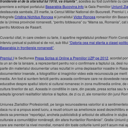
, acestea au fost cuvintele cu ca
frontierele ei de la sfarsitul lui 1918, va triumfa”
premiere a echipei portalului
Basarabia-Bucovina.Info
la Gala Premiilor
Uniunii Zia
desfasurata sambata, 23 martie, la Cercul Militar National din Bucuresti. Premiul I, o
fotografa
Cristina Nichitus Roncea
si jurnalistul
Victor Roncea
romanilor din Basara
de la Unirea provinciei romanesti, “pentru totdeauna” cu “Mama sa, Romania”, cat si 
pentru Moldova de Rasarit.
Cuvantul citat, in care credem cu tarie, ii apartine regretatului profesor Florin Const
interviu preluat si publicat si de noi, sub titlul
“Datoria cea mai sfanta a clasei poli
Basarabia in frontierele romanesti”
.
Premiul I
la Sectiunea
Presa Scrisa si Online a Premiilor UZP pe 2012
, acordat por
la un an de la lansare, a reprezentant pentru noi o confirmare a faptului ca, desi n
parte din materialul documentar urias rezultat in urma deplasarilor noastre in Ras
documentelor inserate, a fotografiilor si imaginilor video este recunoscuta pe merit 
media. Am fost si suntem fericiti pentru aceasta confirmare care ne dovedeste neces
educative despre spatiul istoric si cultural romanesc in zona multimedia online, d
cultura tinerilor de azi. Aceasta in conditiile in care, din pacate, presa scrisa sau tv
adepta ignorarii realitatilor istorice si faptice, de zi cu zi, ale romanilor din jurul Ro
Uniunea Ziaristilor Profesionisti, pe langa recunoasterea valorilor si a sentimentelor
daca nu si-a propus acest lucru, a reusit oricum sa amelioreze acest dezechilibru e
decis sa premieze “reportajul, ancheta publicistică şi articolul de atitudine în slujba 
culturale a comunităţilor româneşti, din afara fruntariilor României”. Gratie Uniunii
care are membri la nivel mondial, romanii din toate colturile lumii pot fi acum mai 