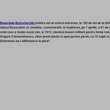
Basarabia-Bucovina.Info
publica azi un articol aniversar, la 100 de ani de la inf
, si, totodata, comemorativ, la implinirea, pe 7 aprilie, a 81 d
Glasul Basarabiei
celui care a fondat acest ziar, la 1913, ziaristul iesean militant pentru limba ro
Grigore Constantinescu, viitor preot-ziarist si apoi parinte paroh, cu 10 copii,
Dumnezeu sa-l odihneasca in pace!