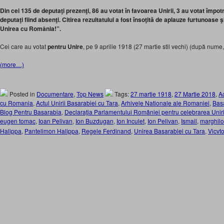
Din cei 135 de deputaţi prezenţi, 86 au votat în favoarea Unirii, 3 au votat împotr
deputaţi fiind absenţi. Citirea rezultatului a fost însoţită de aplauze furtunoase 
Unirea cu România!”.
Cei care au votat
pentru Unire
, pe 9 aprilie 1918 (27 martie stil vechi) (după nume, 
(more…)
Posted in
Documentare
,
Top News
Tags:
27 martie 1918
,
27 Martie 2018
,
Ac
cu Romania
,
Actul Unirii Basarabiei cu Tara
,
Arhivele Nationale ale Romaniei
,
Bas
Blog Pentru Basarabia
,
Declaraţia Parlamentului României pentru celebrarea Unir
eugen tomac
,
Ioan Pelivan
,
Ion Buzdugan
,
Ion Inculet
,
Ion Pelivan
,
Ismail
,
marghil
Halippa
,
Pantelimon Halippa
,
Regele Ferdinand
,
Unirea Basarabiei cu Tara
,
Vicvt