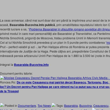
La ceas aniversar, când mai sunt doar doi ani până la împlinirea unui secol de la î
acasă,
Basarabia-Bucovina.Info publică
, prin amabilitatea reputatului istoric Ion
recentă lucrare a sa, “
Problema Basarabiei in discutiile romano-sovietice din tim
privind modul în care mari personalităţi ale Basarabiei şi Transnistriei, ca Pantel
Nichita Smochină, prigoniţi de Moscova, tratau problema Unirii în Memorii transmis
Cel al lui Nichita Smochină prevedea şi un plan în 5 puncte pentru combaterea “
mo
Prut – perfect valabil şi azi -, iar Pan Halippa afirma că România ar putea prezenta
internaţionale de Justiţie de la Haga. Peste câţiva ani, preşedintele Consiliului d
mărească pensia artizanului Unirii Pan Halippa de la 1.880 la 3.500 lei (
nota în fin
Integral la
Basarabia-Bucovina.Info
Document pentru Istorie:
Roncea.Ro:
De ce este Ceausescu mai patriot decat Basescu, Tariceanu, Boc, 
loc? Un Decret pentru Pan Halippa pe care nimeni nu l-a putut sau nu a vrut sa-l
de la Tiraspol
Posted in
Documentare
,
Top News
Tags:
Basarabia
,
Bucovina
,
Ceausescu
,