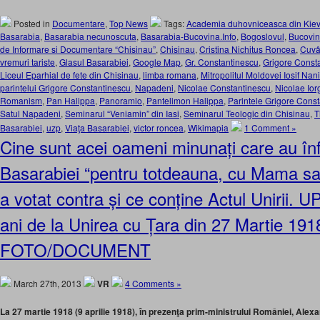
Posted in
Documentare
,
Top News
Tags:
Academia duhovniceasca din Kiev
Basarabia
,
Basarabia necunoscuta
,
Basarabia-Bucovina.Info
,
Bogoslovul
,
Bucovi
de Informare si Documentare “Chisinau”
,
Chisinau
,
Cristina Nichitus Roncea
,
Cuvâ
vremuri tariste
,
Glasul Basarabiei
,
Google Map
,
Gr. Constantinescu
,
Grigore Const
Liceul Eparhial de fete din Chisinau
,
limba romana
,
Mitropolitul Moldovei Iosif Nan
parintelui Grigore Constantinescu
,
Napadeni
,
Nicolae Constantinescu
,
Nicolae Ior
Romanism
,
Pan Halippa
,
Panoramio
,
Pantelimon Halippa
,
Parintele Grigore Cons
Satul Napadeni
,
Seminarul “Veniamin” din Iasi
,
Seminarul Teologic din Chisinau
,
T
Basarabiei
,
uzp
,
Viaţa Basarabiei
,
victor roncea
,
Wikimapia
1 Comment »
Cine sunt acei oameni minunați care au înf
Basarabiei “pentru totdeauna, cu Mama sa
a votat contra și ce conține Actul Unirii.
ani de la Unirea cu Țara din 27 Martie 191
FOTO/DOCUMENT
March 27th, 2013
VR
4 Comments »
La 27 martie 1918 (9 aprilie 1918), în prezenţa prim-ministrului României, Alexa