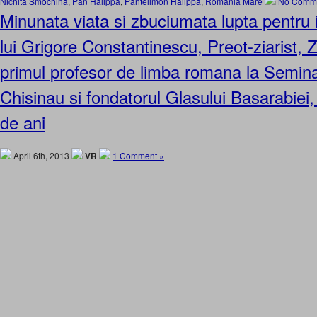
Nichita Smochina
,
Pan Halippa
,
Pantelimon Halippa
,
Romania Mare
No Comme
Minunata viata si zbuciumata lupta pentru i
lui Grigore Constantinescu, Preot-ziarist, Z
primul profesor de limba romana la Semina
Chisinau si fondatorul Glasului Basarabiei
de ani
April 6th, 2013
VR
1 Comment »