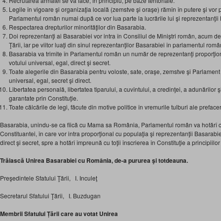
Recrutarea armatei se va face, în principiu, pe baze teritoriale.
Legile în vigoare şi organizaţia locală (zemstve şi oraşe) rămîn în putere şi vor
Parlamentul român numai după ce vor lua parte la lucrările lui şi reprezentanţii
Respectarea drepturilor minorităţilor din Basarabia.
Doi reprezentanţi ai Basarabiei vor intra în Consiliul de Miniştri român, acum de
Ţării, iar pe viitor luaţi din sînul reprezentanţilor Basarabiei în parlamentul româ
Basarabia va trimite în Parlamentul român un număr de reprezentanţi proporţion
votului universal, egal, direct şi secret.
Toate alegerile din Basarabia pentru voloste, sate, oraşe, zemstve şi Parlament
universal, egal, secret şi direct.
Libertatea personală, libertatea tiparului, a cuvîntului, a credinţei, a adunărilor şi 
garantate prin Constituţie.
Toate călcările de legi, făcute din motive politice în vremurile tulburi ale preface
Basarabia, unindu-se ca fiică cu Mama sa România, Parlamentul român va hotărî c
Constituantei, în care vor intra proporţional cu populaţia şi reprezentanţii Basarabiei
direct şi secret, spre a hotărî împreună cu toţii înscrierea în Constituţie a principiilor
Trăiască Unirea Basarabiei cu România, de-a pururea şi totdeauna.
Preşedintele Sfatului Ţării, I. Inculeţ
Secretarul Sfatului Ţării, I. Buzdugan
Membrii Sfatului Țării care au votat Unirea