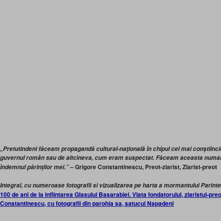
„Pretutindeni făceam propagandă cultural-naţională în chipul cel mai conştiincios,
guvernul român sau de altcineva, cum eram suspectat. Făceam aceasta numai di
Grigore Constantinescu, Preot-ziarist, Ziarist-preot
îndemnul părinţilor mei.” –
Integral, cu numeroase fotografii si vizualizarea pe harta a mormantului Parintel
100 de ani de la infiintarea Glasului Basarabiei. Viata fondatorului, ziaristul-preo
Constantinescu, cu fotografii din parohia sa, satucul Napadeni