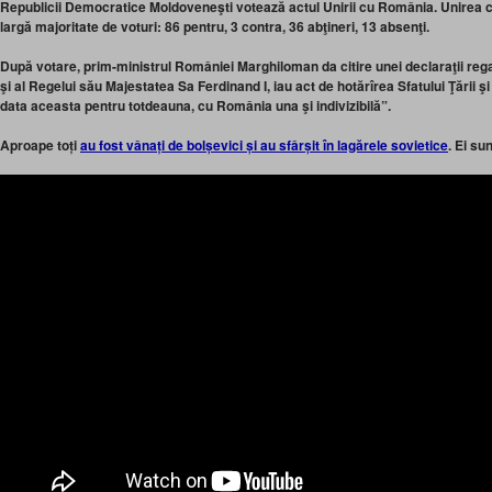
Republicii Democratice Moldoveneşti votează actul Unirii cu România. Unirea 
largă majoritate de voturi: 86 pentru, 3 contra, 36 abţineri, 13 absenţi.
După votare, prim-ministrul României Marghiloman da citire unei declaraţii reg
şi al Regelui său Majestatea Sa Ferdinand I, iau act de hotărîrea Sfatului Ţării 
data aceasta pentru totdeauna, cu România una şi indivizibilă”.
Aproape toți
au fost vânați de bolșevici și au sfârșit în lagărele sovietice
. Ei su