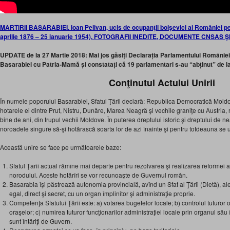
MARTIRII BASARABIEI. Ioan Pelivan, ucis de ocupanţii bolşevici ai României pen
aprilie 1876 – 25 ianuarie 1954). FOTOGRAFII INEDITE, DOCUMENTE CNSAS Ş
UPDATE de la 27 Martie 2018: Mai jos găsiți Declarația Parlamentului României 
Basarabiei cu Patria-Mamă și constatați că 19 parlamentari s-au “abținut” de la
Conţinutul Actului Unirii
În numele poporului Basarabiei, Sfatul Ţării declară: Republica Democratică Mol
hotarele ei dintre Prut, Nistru, Dunăre, Marea Neagră şi vechile graniţe cu Austria,
bine de ani, din trupul vechii Moldove. În puterea dreptului istoric şi dreptului de n
noroadele singure să-şi hotărască soarta lor de azi înainte şi pentru totdeauna s
Această unire se face pe următoarele baze:
Sfatul Ţarii actual rămîne mai departe pentru rezolvarea şi realizarea reformei a
norodului. Aceste hotărîri se vor recunoaşte de Guvernul român.
Basarabia îşi păstrează autonomia provincială, avînd un Sfat al Ţării (Dietă), ales
egal, direct şi secret, cu un organ împlinitor şi administraţie proprie.
Competenţa Sfatului Ţării este: a) votarea bugetelor locale; b) controlul tuturor
oraşelor; c) numirea tuturor funcţionarilor administraţiei locale prin organul său împ
sunt întăriţi de Guvern.