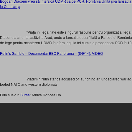
Bogdan Diaconu vrea să interzică UDMR ca pe PCR. România Unită şi-a lansat la A
la Constanţa
“Viața în ilegalitate este singurul răspuns pentru organizația il
Diaconu a anunțat astăzi la Arad, unde a lansat a doua filială a Partidului Români
de lege pentru scoaterea UDMR în afara legii la fel cum s-a procedat cu PCR în 19
Putin’s Gamble – Documentar BBC Panorama – (8/9/14). VIDEO
Vladimir Putin stands accused of launching an undeclared war ag
footed NATO and western diplomats.
Foto sus din
Bursa
: Arhiva Roncea.Ro