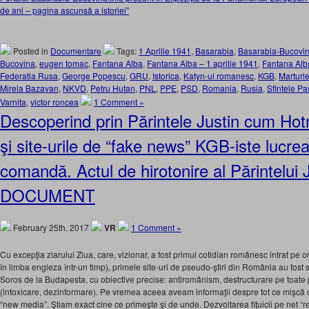
de ani – pagina ascunsă a istoriei”
Posted in
Documentare
Tags:
1 Aprilie 1941
,
Basarabia
,
Basarabia-Bucovi
Bucovina
,
eugen tomac
,
Fantana Alba
,
Fantana Alba – 1 aprilie 1941
,
Fantana Alba
Federatia Rusa
,
George Popescu
,
GRU
,
Istorica
,
Katyn-ul romanesc
,
KGB
,
Marturi
Mirela Bazavan
,
NKVD
,
Petru Hutan
,
PNL
,
PPE
,
PSD
,
Romania
,
Rusia
,
Sfintele Pas
Varnita
,
victor roncea
1 Comment »
Descoperind prin Părintele Justin cum Hot
şi site-urile de “fake news” KGB-iste lucr
comandă. Actul de hirotonire al Părintelui 
DOCUMENT
February 25th, 2017
VR
1 Comment »
Cu excepţia ziarului Ziua, care, vizionar, a fost primul cotidian românesc intrat pe on
în limba engleza într-un timp), primele site-uri de pseudo-ştiri din România au fost s
Soros de la Budapesta, cu obiective precise: antiromânism, destructurare pe toate p
(intoxicare, dezinformare). Pe vremea aceea aveam informaţii despre tot ce mişcă 
“new media”. Ştiam exact cine ce primeşte şi de unde. Dezvoltarea fiţuicii pe net “r