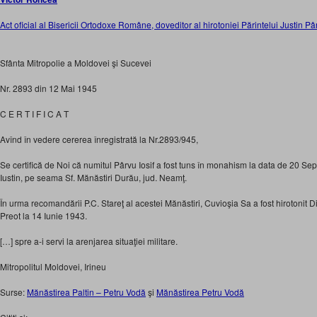
Act oficial al Bisericii Ortodoxe Române, doveditor al hirotoniei Părintelui Justin Pâ
Sfânta Mitropolie a Moldovei şi Sucevei
Nr. 2893 din 12 Mai 1945
C E R T I F I C A T
Avînd în vedere cererea înregistrată la Nr.2893/945,
Se certifică de Noi că numitul Pârvu Iosif a fost tuns în monahism la data de 20 S
Iustin, pe seama Sf. Mănăstiri Durău, jud. Neamţ.
În urma recomandării P.C. Stareţ al acestei Mănăstiri, Cuvioşia Sa a fost hirotonit 
Preot la 14 Iunie 1943.
[…] spre a-i servi la arenjarea situaţiei militare.
Mitropolitul Moldovei, Irineu
Surse:
Mănăstirea Paltin – Petru Vodă
şi
Mănăstirea Petru Vodă