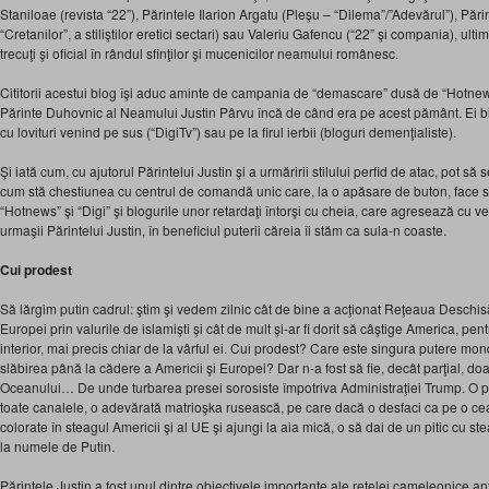
Staniloae (revista “22”), Părintele Ilarion Argatu (Pleşu – “Dilema”/”Adevărul”), Pă
“Cretanilor”, a stiliştilor eretici sectari) sau Valeriu Gafencu (“22” şi compania), ultimi
trecuţi şi oficial în rândul sfinţilor şi mucenicilor neamului românesc.
Cititorii acestui blog îşi aduc aminte de campania de “demascare” dusă de “Hotnew
Părinte Duhovnic al Neamului Justin Pârvu încă de când era pe acest pământ. Ei bi
cu lovituri venind pe sus (“DigiTv”) sau pe la firul ierbii (bloguri demenţialiste).
Şi iată cum, cu ajutorul Părintelui Justin şi a urmăririi stilului perfid de atac, pot 
cum stă chestiunea cu centrul de comandă unic care, la o apăsare de buton, face să
“Hotnews” şi “Digi” şi blogurile unor retardaţi întorşi cu cheia, care agresează cu vervă
urmaşii Părintelui Justin, în beneficiul puterii căreia îi stăm ca sula-n coaste.
Cui prodest
Să lărgim putin cadrul: ştim şi vedem zilnic cât de bine a acţionat Reţeaua Deschi
Europei prin valurile de islamişti şi cât de mult şi-ar fi dorit să câştige America, pentr
interior, mai precis chiar de la vârful ei. Cui prodest? Care este singura putere mon
slăbirea până la cădere a Americii şi Europei? Dar n-a fost să fie, decât parţial, d
Oceanului… De unde turbarea presei sorosiste împotriva Administraţiei Trump. O p
toate canalele, o adevărată matrioşka rusească, pe care dacă o desfaci ca pe o ce
colorate în steagul Americii şi al UE şi ajungi la aia mică, o să dai de un pitic cu s
la numele de Putin.
Părintele Justin a fost unul dintre obiectivele importante ale reţelei cameleonice an