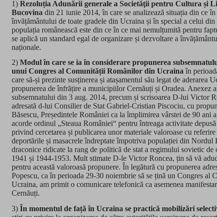
1)
Rezoluția Adunării generale a Societăţii pentru Cultura și 
Bucovina
din 21 iunie 2014, în care se analizează situația din ce în
învățământului de toate gradele din Ucraina și în special a celui di
populația românească este din ce în ce mai nemulțumită pentru fapt
se aplică un standard egal de organizare și dezvoltare a învățământul
naționale.
2)
Modul în care se ia în considerare propunerea subsemnatului
unui Congres al Comunității Românilor din Ucraina
în perioad
care să-și prezinte susținerea și atașamentul său legat de aderarea U
propunerea de înfrățire a municipiilor Cernăuți și Oradea. Anexez al
subsemnatului din 3 aug. 2014, precum și scrisoarea D-lui Victor
adresată d-lui Consilier de Stat Gabriel-Cristian Piscociu, cu propu
Băsescu, Președintele României ca la împlimirea vârstei de 90 ani a
acorde ordinul „Steaua României“ pentru întreaga activitate depusă 
privind cercetarea și publicarea unor materiale valoroase cu referire 
deportările și masacrele îndreptate împotriva populației din Nordul
draconice ridicate la rang de politică de stat a regimului sovietic d
1941 și 1944-1953. Mult stimate D-le Victor Roncea, țin să vă aduc
pentru această valoroasă propunere. În legătură cu propunerea adre
Popescu, ca în perioada 29-30 noiembrie să se țină un Congres al 
Ucraina, am primit o comunicare telefonică ca asemenea manifestare
Cernăuți.
3)
În momentul de față în Ucraina se practică mobilizări select