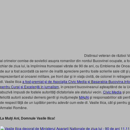
Distinsul veteran de război Va
al crimelor comise de sovietici asupra romanilor din nordul Bucovinei ocupate, a fos
chiar de ziua lui, la împlinirea frumoasei vârste de 90 de ani, cu Emblema de Ono
de aur a fost acordată ca semn de înaltă apreciere pentru toate scrierile sale cât şi
reprezentant al onoarei militare, pe front dar şi în viaţa civilă, de colonel în retr
dl. Vasile Ilica
a fost premiat şi de Asociaţia Civic Media şi Basarabia-Bucovina.Info
pentru Curaj şi Excelenţă în jurnalism
, în prezent bucovineanul aşteaptând de la Ucr
abuzivă impusă de fostele autorităţi dictatoriale ale statului vecin.
Civic Media
şi po
felicită autorii acestui demers gentil şi mulţumeşte
MApN
şi responsabililor săi pe
de respect făţă de un luptător pentru adevăr cum este dl. Vasile Ilica, cât şi pentru 
Armatei Române.
La Mulţi Ani, Domnule Vasile Ilica!