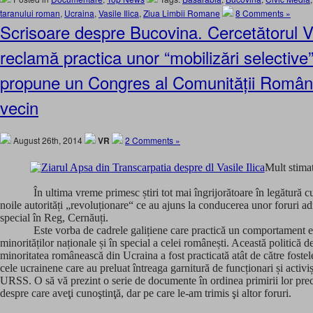
taranului roman
,
Ucraina
,
Vasile Ilica
,
Ziua Limbii Romane
8 Comments »
Scrisoare despre Bucovina. Cercetătorul Va
reclamă practica unor “mobilizări selective”
propune un Congres al Comunității Românil
vecin
August 26th, 2014
VR
2 Comments »
Mult stima
În ultima vreme primesc știri tot mai îngrijorătoare în legătură c
noile autorități „revoluționare“ ce au ajuns la conducerea unor foruri ad
special în Reg, Cernăuți.
Este vorba de cadrele galițiene care practică un comportament 
minorităților naționale și în special a celei românești. Această politică d
minoritatea românească din Ucraina a fost practicată atât de către fostele 
cele ucrainene care au preluat întreaga garnitură de funcționari și activiș
URSS. O să vă prezint o serie de documente în ordinea primirii lor pre
despre care aveţi cunoştinţă, dar pe care le-am trimis şi altor foruri.