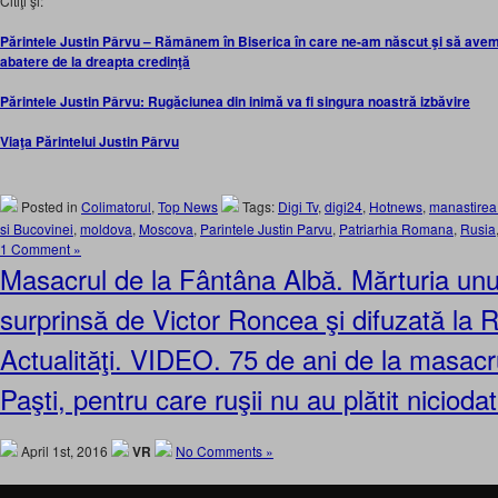
Citiţi şi:
Părintele Justin Pârvu – Rămânem în Biserica în care ne-am născut şi să avem
abatere de la dreapta credinţă
Părintele Justin Pârvu: Rugăciunea din inimă va fi singura noastră izbăvire
Viaţa Părintelui Justin Pârvu
Posted in
Colimatorul
,
Top News
Tags:
Digi Tv
,
digi24
,
Hotnews
,
manastirea
si Bucovinei
,
moldova
,
Moscova
,
Parintele Justin Parvu
,
Patriarhia Romana
,
Rusia
1 Comment »
Masacrul de la Fântâna Albă. Mărturia unui
surprinsă de Victor Roncea şi difuzată la
Actualităţi. VIDEO. 75 de ani de la masacru
Paşti, pentru care ruşii nu au plătit nicioda
April 1st, 2016
VR
No Comments »