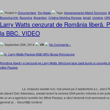
Posted in
Documentare
,
Top News
Tags:
Acoperamantul Maicii Domnului
,
B
Bucovina.Info
,
Bucovina
,
Byzantion
,
Cristina Nichitus Roncea
,
Ismail
,
Ucraina
,
UR
Larry Watts cenzurat de România liberă. P
la BBC. VIDEO
September 20th, 2014
VR
No Comments »
România liberă l-a cenzurat pe Larry Watts. Minciuna face casă bună cu corupţia 
către Pacepa
La începutul acestei luni, mai precis pe 2 septembrie a.c., ziarul
de afaceri Dan Adamescu, arestat recent la cererea DNA pentru mituirea a doi judec
de un an a agentului sovietic Ion Mihai Pacepa, a cărui fantomă încă semnează cu
general al… Securităţii române!