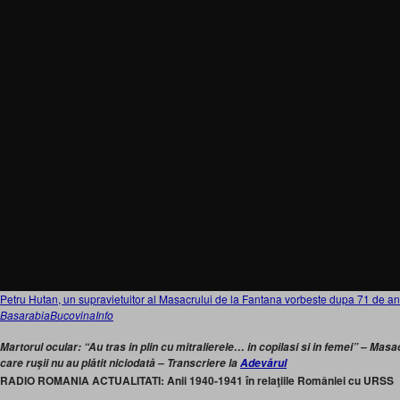
Petru Hutan, un supravietuitor al Masacrului de la Fantana vorbeste dupa 71 de an
BasarabiaBucovinaInfo
Martorul ocular: “Au tras in plin cu mitralierele… in copilasi si in femei” – Masa
care ruşii nu au plătit niciodată – Transcriere la
Adevărul
RADIO ROMANIA ACTUALITATI: Anii 1940-1941 în relaţiile României cu URSS