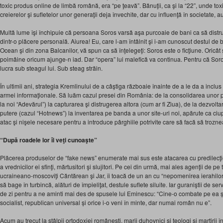
toxic produs online de limbă română, era “pe ţeavă”. Bănuţii, ca şi la “22”, unde tox
creierelor şi sufletelor unor generaţii deja învechite, dar cu influenţă în societate, a
Multă lume îşi închipuie că persoana Soros varsă aşa purcoaie de bani ca să distrug
dintr-o plăcere personală. Aiurea! Eu, care l-am întâlnit şi i-am cunoscut destul de b
Ocean şi din zona Balcanilor, vă spun ca să înţelegeţi: Soros este o ficţiune. Oricâ
poimâine oricum ajunge-n iad. Dar “opera” lui malefică va continua. Pentru că Soro
lucra sub steagul lui. Sub steag străin.
În ultimii ani, strategia Kremlinului de a câştiga războaie înainte de a le da a inclu
armei informaţionale. Să luăm cazul presei din România: de la consolidarea unor pub
la noi “Adevărul”) la capturarea şi distrugerea altora (cum ar fi Ziua), de la dezvolta
putere (cazul “Hotnews”) la inventarea pe banda a unor site-uri noi, apărute ca ciup
atac şi nişele necesare pentru a introduce pârghiile potrivite care să facă să troz
“După roadele lor îi veţi cunoaşte”
Plăcerea produselor de “fake news” enumerate mai sus este atacarea cu predilecţi
a vrednicilor ei sfinţi, mărtusitori şi slujitori. Pe cei din urmă, mai ales agenţii de p
ucraineano-moscoviţi Căntărean şi Jar, îi toacă de un an cu “nepomenirea ierahilor”
să bage în turbincă, alături de împieliţat, destule suflete siluite. Iar guraniştii de se
de zi pentru a ne aminti mai des de spusele lui Eminescu: “Cine-o combate pe ea și r
socialist, republican universal și orice i-o veni în minte, dar numai român nu e”.
Acum au trecut la stâlpii ortodoxiei româneşti, marii duhovnici şi teologi şi martirii î