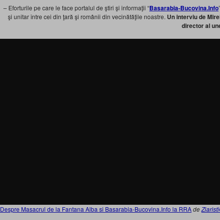
– Eforturile pe care le face portalul de ştiri şi informaţii “
Basarabia-Bucovina.Info
şi unitar între cei din ţară şi românii din vecinătăţile noastre.
Un interviu de Mir
director al u
Despre Masacrul de la Fantana Alba si Basarabia-Bucovina.Info la RRA
de
Ziaris