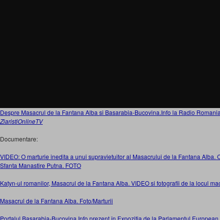
Despre Masacrul de la Fantana Alba si Basarabia-Bucovina.Info la Radio Romani
ZiaristiOnlineTV
Documentare:
VIDEO: O marturie inedita a unui supravietuitor al Masacrului de la Fantana Alba. 
Sfanta Manastire Putna. FOTO
Katyn-ul romanilor, Masacrul de la Fantana Alba. VIDEO si fotografii de la locul ma
Masacrul de la Fantana Alba. Foto/Marturii
Portalul Basarabia-Bucovina.Info prezent în Expoziţia de la Parlamentul European