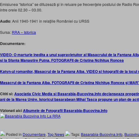
Emisiunea “Istorica” se difuzează şi în reluare pe frecvenţele postului de Radio Rom
între orele 02.30 – 03.00.
Audio
: Anii 1940-1941 în relaţiile României cu URSS
Sursa:
RRA – Istorica
Documentare:
VIDEO: O marturie inedita a unui supravietuitor al Masacrului de la Fantana A
si la Sfanta Manastire Putna. FOTOGRAFII de Cristina Ncihituş Roncea
Katyn-ul romanilor, Masacrul de la Fantana Alba. VIDEO si fotografii de la locul
Masacrul de la Fantana Alba. FOTOGRAFII de Cristina Nichituş Roncea şi MAR
Cititi si:
Asociatia Civic Media si Basarabia-Bucovina.Info declanseaza pregatir
ani de la Marea Unire. Istoricul basarabean Mihai Tasca propune un plan de act
Vizionati aici
Albumele de Fotografii Basarabia-Bucovina.Info
Posted in
Documentare
,
Top News
Tags:
Basarabia-Bucovina.Info
,
Bucovin