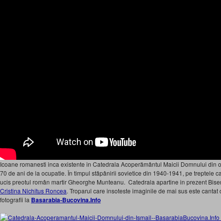
Icoane romanesti inca existente in Catedrala Acoperământul Maicii Domnului din or
70 de ani de la ocupatie. În timpul stăpânirii sovietice din 1940-1941, pe treptele cat
ucis preotul român martir Gheorghe Munteanu. Catedrala apartine in prezent Biseric
Cristina Nichitus Roncea
. Troparul care insoteste imaginile de mai sus este cantat
fotografii la
Basarabia-Bucovina.Info