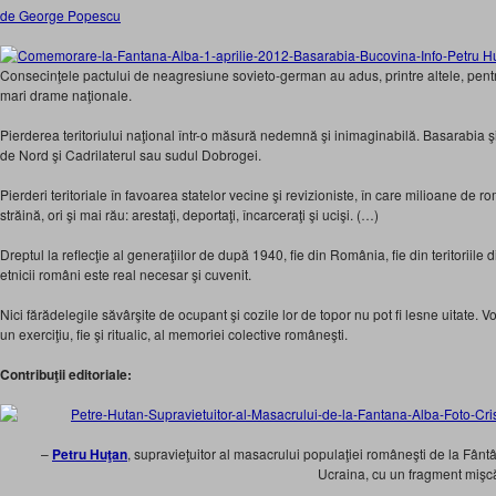
de George Popescu
Consecinţele pactului de neagresiune sovieto-german au adus, printre altele, pe
mari drame naţionale.
Pierderea teritoriului naţional într-o măsură nedemnă şi inimaginabilă. Basarabia 
de Nord şi Cadrilaterul sau sudul Dobrogei.
Pierderi teritoriale în favoarea statelor vecine şi revizioniste, în care milioane de 
străină, ori şi mai rău: arestaţi, deportaţi, încarceraţi şi ucişi. (…)
Dreptul la reflecţie al generaţiilor de după 1940, fie din România, fie din teritoriile
etnicii români este real necesar şi cuvenit.
Nici fărădelegile săvârşite de ocupant şi cozile lor de topor nu pot fi lesne uitate. V
un exerciţiu, fie şi ritualic, al memoriei colective româneşti.
Contribuţii editoriale:
–
Petru Huţan
, supravieţuitor al masacrului populaţiei româneşti de la Fânt
Ucraina, cu un fragment mişcă