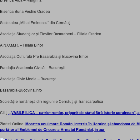
Biserica Buna Vestire Oradea
Societatea „Mihai Eminescu“ din Cernãuţi
Asociaţia Studenţilor şi Elevilor Basarabeni – Filiala Oradea
A.N.C.M.R. – Filiala Bihor
Asociaţia Culturalã Pro Basarabia şi Bucovina Bihor
Fundaţia Academia Civicã – Bucureşti
Asociaţia Civic Media – Bucureşti
Basarabia-Bucovina.Info
Societățile românești din regiunile Cernăuţi şi Transcarpatica
Citiţi:
,,VASILE ILICA – patriot român, prigonit de statul fără istorie ucrainean”, a
Ziaristi Online:
Moartea unui mare Român, interzis în Ucraina şi abandonat de MAE
purtător al Emblemei de Onoare a Armatei României, în aur