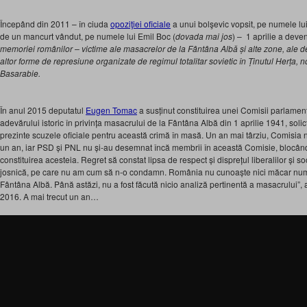
Începând din 2011 – în ciuda
opoziţiei oficiale
a unui bolşevic vopsit, pe numele lu
de un mancurt vândut, pe numele lui Emil Boc (
dovada mai jos
) – 1 aprilie a deve
memoriei românilor – victime ale masacrelor de la Fântâna Albă și alte zone, ale dep
altor forme de represiune organizate de regimul totalitar sovietic în Ținutul Herța, 
Basarabie.
În anul 2015 deputatul
Eugen Tomac
a susținut constituirea unei Comisii parlament
adevărului istoric în privința masacrului de la Fântâna Albă din 1 aprilie 1941, soli
prezinte scuzele oficiale pentru această crimă în masă. Un an mai târziu, Comisia nu 
un an, iar PSD și PNL nu și-au desemnat încă membrii în această Comisie, blocând 
constituirea acesteia. Regret să constat lipsa de respect și disprețul liberalilor și so
josnică, pe care nu am cum să n-o condamn. România nu cunoaște nici măcar număr
Fântâna Albă. Până astăzi, nu a fost făcută nicio analiză pertinentă a masacrului”,
2016. A mai trecut un an…