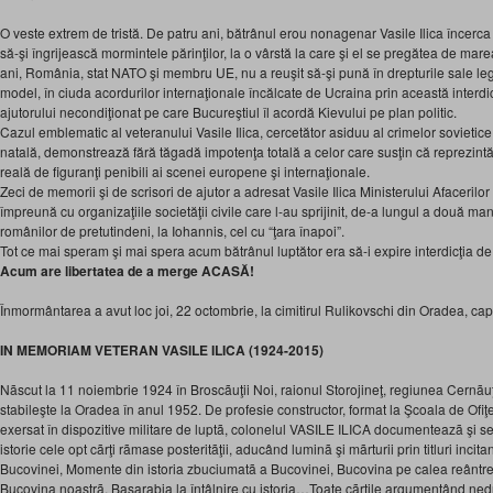
O veste extrem de tristă. De patru ani, bătrânul erou nonagenar Vasile Ilica încerc
să-şi îngrijească mormintele părinţilor, la o vârstă la care şi el se pregătea de mare
ani, România, stat NATO şi membru UE, nu a reuşit să-şi pună în drepturile sale le
model, în ciuda acordurilor internaţionale încălcate de Ucraina prin această interdi
ajutorului necondiţionat pe care Bucureştiul îl acordă Kievului pe plan politic.
Cazul emblematic al veteranului Vasile Ilica, cercetător asiduu al crimelor sovietic
natală, demonstrează fără tăgadă impotenţa totală a celor care susţin că reprezintă
reală de figuranţi penibili ai scenei europene şi internaţionale.
Zeci de memorii şi de scrisori de ajutor a adresat Vasile Ilica Ministerului Afacerilo
împreună cu organizaţiile societăţii civile care l-au sprijinit, de-a lungul a două m
românilor de pretutindeni, la Iohannis, cel cu “ţara înapoi”.
Tot ce mai speram şi mai spera acum bătrânul luptător era să-i expire interdicţia de
Acum are libertatea de a merge ACASĂ!
Înmormântarea a avut loc joi, 22 octombrie, la cimitirul Rulikovschi din Oradea, ca
IN MEMORIAM VETERAN VASILE ILICA (1924-2015)
Nãscut la 11 noiembrie 1924 în Broscãuţii Noi, raionul Storojineţ, regiunea Cernãuţ
stabileşte la Oradea în anul 1952. De profesie constructor, format la Şcoala de Of
exersat în dispozitive militare de luptã, colonelul VASILE ILICA documenteazã şi s
istorie cele opt cãrţi rãmase posteritãţii, aducând luminã şi mãrturii prin titluri incitan
Bucovinei, Momente din istoria zbuciumatã a Bucovinei, Bucovina pe calea reântre
Bucovina noastrã, Basarabia la întâlnire cu istoria…Toate cãrţile argumentând nedrep