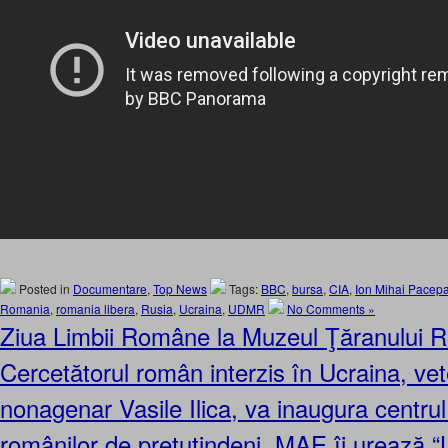
Posted in
Documentare
,
Top News
Tags:
BBC
,
bursa
,
CIA
,
Ion Mihai Pacep
Romania
,
romania libera
,
Rusia
,
Ucraina
,
UDMR
No Comments »
Ziua Limbii Române la Muzeul Ţăranului 
Cercetătorul român interzis în Ucraina, ve
nonagenar Vasile Ilica, va inaugura centrul
românilor de pretutindeni. MAE îi urează “L