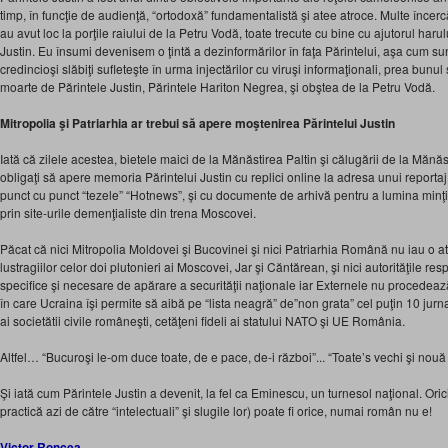
timp, în funcţie de audienţă, “ortodoxă” fundamentalistă şi atee atroce. Multe încerc
au avut loc la porţile raiului de la Petru Vodă, toate trecute cu bine cu ajutorul harul
Justin. Eu însumi devenisem o ţintă a dezinformărilor în faţa Părintelui, aşa cum sunt
credincioşi slăbiţi sufleteşte în urma injectărilor cu viruşi informaţionali, prea bunul
moarte de Părintele Justin, Părintele Hariton Negrea, şi obştea de la Petru Vodă.
Mitropolia şi Patriarhia ar trebui să apere moştenirea Părintelui Justin
Iată că zilele acestea, bietele maici de la Mănăstirea Paltin şi călugării de la Mănă
obligaţi să apere memoria Părintelui Justin cu replici online la adresa unui reportaj 
punct cu punct “tezele” “Hotnews”, şi cu documente de arhivă pentru a lumina minţi
prin site-urile demenţialiste din trena Moscovei.
Păcat că nici Mitropolia Moldovei şi Bucovinei şi nici Patriarhia Română nu iau o a
lustragiilor celor doi plutonieri ai Moscovei, Jar şi Căntărean, şi nici autorităţile re
specifice şi necesare de apărare a securităţii naţionale iar Externele nu procedează la 
în care Ucraina îşi permite să aibă pe “lista neagră” de”non grata” cel puţin 10 jurnal
ai societătii civile româneşti, cetăţeni fideli ai statului NATO şi UE România.
Altfel… “
Bucuroşi le-om duce toate, de e pace, de-i război”.
.. “Toate’s vechi şi nouă
Şi iată cum Părintele Justin a devenit, la fel ca Eminescu, un turnesol naţional. Ori
practică azi de către “intelectuali” şi slugile lor) poate fi orice, numai român nu e!
Victor Roncea