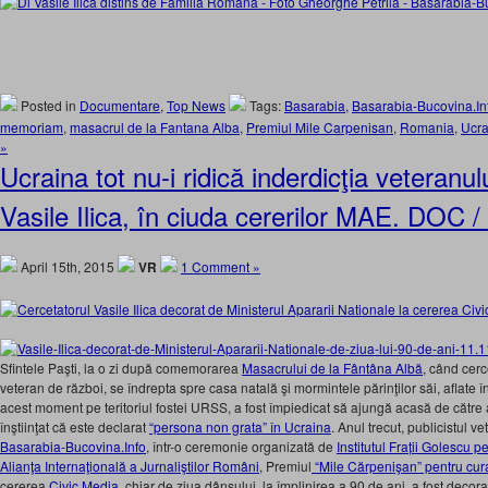
Posted in
Documentare
,
Top News
Tags:
Basarabia
,
Basarabia-Bucovina.In
memoriam
,
masacrul de la Fantana Alba
,
Premiul Mile Carpenisan
,
Romania
,
Ucra
»
Ucraina tot nu-i ridică inderdicţia veteranul
Vasile Ilica, în ciuda cererilor MAE. DOC 
April 15th, 2015
VR
1 Comment »
Sfintele Paşti, la o zi după comemorarea
Masacrului de la Fântâna Albă
, când cerce
veteran de război, se îndrepta spre casa natală şi mormintele părinţilor săi, aflate î
acest moment pe teritoriul fostei URSS, a fost împiedicat să ajungă acasă de către a
înştiinţat că este declarat
“persona non grata” în Ucraina
. Anul trecut, publicistul v
Basarabia-Bucovina.Info
, într-o ceremonie organizată de
Institutul Frații Golescu 
Alianţa Internaţională a Jurnaliştilor Români
, Premiul
“Mile Cărpenişan” pentru cura
cererea
Civic Media
, chiar de ziua dânsului, la împlinirea a 90 de ani, a fost deco