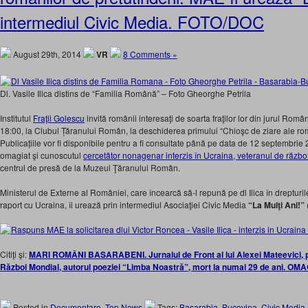
intermediul Civic Media. FOTO/DOC
August 29th, 2014
VR
8 Comments »
Dl. Vasile Ilica distins de “Familia Română” – Foto Gheorghe Petrila
Institutul
Fraţii Golescu
invită românii interesaţi de soarta fraţilor lor din jurul Româ
18:00, la Clubul Țăranului Român, la deschiderea primului “Chioşc de ziare ale rom
Publicațiile vor fi disponibile pentru a fi consultate până pe data de 12 septembrie 
omagiat şi cunoscutul
cercetător nonagenar interzis în Ucraina, veteranul de războ
centrul de presă de la Muzeul Ţăranului Român.
Ministerul de Externe al României, care încearcă să-l repună pe dl Ilica în dreptur
raport cu Ucraina, îi urează prin intermediul Asociaţiei Civic Media
“La Mulţi Ani!”
Citiţi şi:
MARI ROMÂNI BASARABENI. Jurnalul de Front al lui Alexei Mateevici, poe
Război Mondial, autorul poeziei “Limba Noastră”, mort la numai 29 de ani. OM
Posted in
Documentare
,
Top News
Tags:
Basarabia
,
Bucovina
,
Civic Media