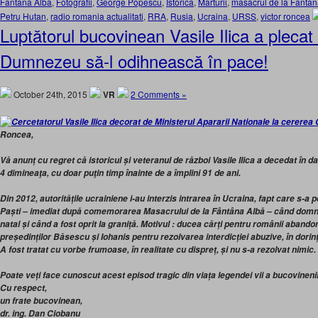
Fantana Alba
,
Fotografii
,
George Popescu
,
Istorica
,
Marturii
,
masacrul de la Fantan
Petru Hutan
,
radio romania actualitati
,
RRA
,
Rusia
,
Ucraina
,
URSS
,
victor roncea
Luptătorul bucovinean Vasile Ilica a pleca
Dumnezeu să-l odihnească în pace!
October 24th, 2015
VR
2 Comments »
Roncea,
Vă anunț cu regret că istoricul și veteranul de război Vasile Ilica a decedat în 
4 dimineaţa, cu doar puţin timp înainte de a împlini 91 de ani.
Din 2012, autoritățile ucrainiene i-au interzis intrarea în Ucraina, fapt care s-a 
Paști – imediat după comemorarea Masacrului de la Fântâna Albă – când domnu
natal și când a fost oprit la graniță. Motivul : ducea cărți pentru românii abandon
președinților Băsescu și Iohanis pentru rezolvarea interdicției abuzive, în dorinț
A fost tratat cu vorbe frumoase, în realitate cu dispreț, și nu s-a rezolvat nimic.
Poate veți face cunoscut acest episod tragic din viața legendei vii a bucovineni
Cu respect,
un frate bucovinean,
dr. ing. Dan Ciobanu