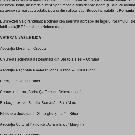
de istorie trãitã, un istoric autentic prin tot ce a scris despre neam şi Ţarã, cu lacri
sã apuce sã mai vadã odatã, icoana din sufletul sãu,
Bucovina natalã… România l
Dumnezeu Sã-ţi rânduiascã odihna cea meritatã aproape de Îngerul Neamului Româ
iubit şi slujit! Rãmas bun prietene drag,
VETERAN VASILE ILICA!
Asociaţia Morãriţa – Oradea
Uniunea Regionalã a Românilor din Dreapta Tisei – Ucraina
Asociaţia Naţionalã a Veteranilor de Rãzboi – Filiala Bihor
Direcţia de Culturã Bihor
Cenaclul Literar „Barbu Ştefãnescu Delavrancea“
Redacţia revistei Familia Românã – Baia Mare
Biblioteca Judeţeanã „Gheorghe Şincai“ – Bihor
Asociaţia Cultural Patrioticã „Avram Iancu“ Marghita
Biserica Albã – Marghita