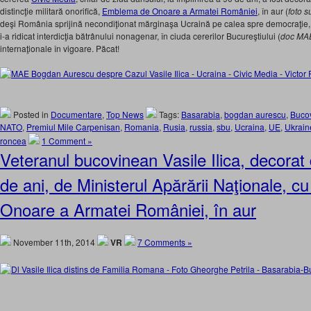
distincţie militară onorifică,
Emblema de Onoare a Armatei României
, în aur (
foto s
deşi România sprijină necondiţionat mărginaşa Ucraină pe calea spre democraţie, n
i-a ridicat interdicţia bătrânului nonagenar, în ciuda cererilor Bucureştiului (
doc MA
internaţionale în vigoare. Păcat!
Posted in
Documentare
,
Top News
Tags:
Basarabia
,
bogdan aurescu
,
Buco
NATO
,
Premiul Mile Carpenisan
,
Romania
,
Rusia
,
russia
,
sbu
,
Ucraina
,
UE
,
Ukrain
roncea
1 Comment »
Veteranul bucovinean Vasile Ilica, decorat d
de ani, de Ministerul Apărării Naţionale, 
Onoare a Armatei României, în aur
November 11th, 2014
VR
7 Comments »