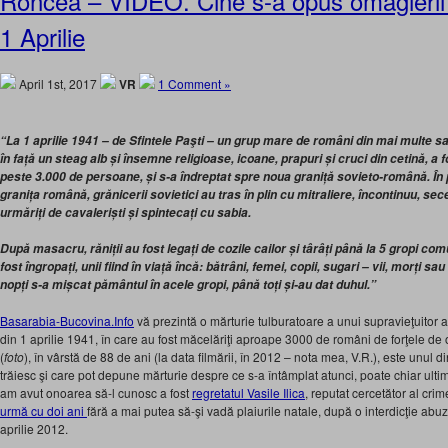
Roncea – VIDEO. Cine s-a opus omagierii of
1 Aprilie
April 1st, 2017
VR
1 Comment »
“La 1 aprilie 1941 – de Sfintele Paşti – un grup mare de români din mai multe sa
în față un steag alb și însemne religioase, icoane, prapuri și cruci din cetină, 
peste 3.000 de persoane, și s-a îndreptat spre noua graniță sovieto-română. În 
granița română, grănicerii sovietici au tras în plin cu mitraliere, încontinuu, sec
urmăriți de cavaleriști și spintecați cu sabia.
După masacru, răniții au fost legați de cozile cailor și târâți până la 5 gropi c
fost îngropați, unii fiind în viață încă: bătrâni, femei, copii, sugari – vii, morți s
nopți s-a mișcat pământul în acele gropi, până toți și-au dat duhul.”
Basarabia-Bucovina.Info
vă prezintă o mărturie tulburatoare a unui supravieţuitor 
din 1 aprilie 1941, în care au fost măcelăriţi aproape 3000 de români de forţele de
(
foto
), în vârstă de 88 de ani (la data filmării, în 2012 – nota mea, V.R.), este unul d
trăiesc şi care pot depune mărturie despre ce s-a întâmplat atunci, poate chiar ultim
am avut onoarea să-l cunosc a fost
regretatul Vasile Ilica
, reputat cercetător al crim
urmă cu doi ani
fără a mai putea să-şi vadă plaiurile natale, după o interdicţie ab
aprilie 2012.