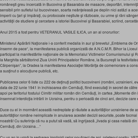
româneşti greu încercatã în Bucovina şi Basarabia de masacre, deportãri, întemniţ
sensibil prin sufletul lui bucovinean, soarta neânţeleasã pe deplin nici astãzi a ace
imperii cu ţari şi împãraţi, cu protocoale neştiute şi rãzboaie, cu urme şi rãni sânge
activitãţii de studiere şi cercetare a istoriei Bucovinei şi Basarabiei, scriind, cerce
Anul 2015 a fost pentru VETERANUL VASILE ILICA, un an al onorurilor:
Ministerul Apãrãrii Naţionale i-a conferit medalia în aur şi brevetul „Emblema de
însemn de pace“, la manifestarea publicã organizatã de A.N.C.M.R. Bihor la Liceul 
participat la manifestãrile naţionale de la Memorialul Victimelor Comunismului şi R
la Marghita sãrbãtorind Ziua Unirii Principatelor Române, la Bucureşti la festivitate
Cãrpenişan”, la Oradea la manifestarea Asociaţiei Morãriţa de comemorare a cons
a susţinut o alocuţiune publicã, etc.
Publicarea celor 6 liste cu 222 de deţinuţi politici bucovineni (români, ucrainieni, ev
data de 22 iunie 1941 în închisoarea din Cernãuţi, fiind executaţi în secret de cãtre
apoi pe teritoriul fostului Cimitir militar român din Cernãuţi, în cartea „Momente din
însemnat interdicţia intrãrii în Ucraina, pentru o perioadã de cinci ani, decizie care
Duce cu el în mormânt aceastã nedreptate şi rãutate a autoritãţilor ucrainiene de as
autoritãţilor române neimplicate în anularea acestei decizii securiste, poate tocma
noastrã! Cu suferinţa cã nu a putut sã vadã, sã îngrijascã „livada şi casa natalã din
Cernãuţi, din Ucraina…“
Cu un an în urmã la serbarea împlinirii celor nouãzeci de ani, prietenul nostru, 