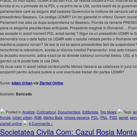
Practic, cu mult tupeu, UDMR a dat sah PDL iar reactia oficiala a PDL intarzie 
functia si nu o primeste de la PDL o va primi de la USL contra iesirii de la guvernare 
parlamentare care sa asigure atat caderea Guvernului la motiune de cenzura cat 
presedintelui Basescu. Ce castiga UDMR? Un loc garantat in viitorul Guvern socialist s
Parlament mai ales ca dupa suspendarea lui Basescu, Frunda va ramane PRE
pana la alegerile prezidentiale anticipate. Presedinte maghiar in Romania!… Frum
sa accepte in acest moment PDL acest santaj ? Sigur ca un presedinte UDMR la S
demonstra inca o data faptul ca UDMR este o solutie nefasta pentru o Romanie ref
reactiona poporul roman? Va iesi la vot sa apere presedintele tarii de suspendare?
reconfirmat la referendum, acesta ar dizolva imediat Parlamentul. Insa asta inseam
la dezastru economic, adica exact ce isi doreste batranul comunist Iliescu, USL si t
gandul ca le poate bate la usa DNA.
Va reusi oare in acest nefast context politic Mircea Geoana sa catalizeze in jurul lu
acoperirii pentru actuala putere a unei eventuale tradari din partea UDMR?
Sursa:
Iulian Urban
via
Ziaristi Online
Ilustratie:
Baricada
Posted in
Analize
,
Colimatorul
,
Documentare
,
Editoriale
,
Top News
Tags:
an
frunda
,
iulian urban
,
KGB
,
Marko Bela
,
mircea geoana
,
PDL
,
PNL
,
PSD
,
senat
,
sena
ziaristi online
4 Comments »
Societatea Civila Com: Cazul Rosia Montan