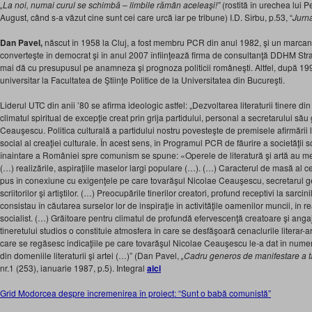
„La noi, numai curul se schimbă – limbile rămân aceleaşi!”
(rostită în urechea lui 
August, când s-a văzut cine sunt cei care urcă iar pe tribune) I.D. Sîrbu, p.53, “
Jurna
Dan Pavel,
născut în 1958 la Cluj, a fost membru PCR din anul 1982, şi un marcan
converteşte în democrat şi în anul 2007 înfiinţează firma de consultanţă DDHM Stra
mai dă cu presupusul pe anamneza şi prognoza politicii româneşti. Altfel, după 1990
universitar la Facultatea de Ştiinţe Politice de la Universitatea din Bucureşti.
Liderul UTC din anii ’80 se afirma ideologic astfel: „Dezvoltarea literaturii tinere di
climatul spiritual de excepţie creat prin grija partidului, personal a secretarului să
Ceauşescu. Politica culturală a partidului nostru povesteşte de premisele afirmării lib
social al creaţiei culturale. În acest sens, în Programul PCR de făurire a societăţii so
înaintare a României spre comunism se spune: «Operele de literatură şi artă au meni
(…) realizările, aspiraţiile maselor largi populare (…). (…) Caracterul de masă al cena
pus în conexiune cu exigenţele pe care tovarăşul Nicolae Ceauşescu, secretarul gen
scriitorilor şi artiştilor. (…) Preocupările tinerilor creatori, profund receptivi la sarcin
consistau în căutarea surselor lor de inspiraţie în activităţile oamenilor muncii, în re
socialist. (…) Grăitoare pentru climatul de profundă efervescenţă creatoare şi angaja
tineretului studios o constituie atmosfera în care se desfăşoară cenaclurile literar-ar
care se regăsesc indicaţiile pe care tovarăşul Nicolae Ceauşescu le-a dat în numeroa
din domeniile literaturii şi artei (…)” (Dan Pavel,
„Cadru generos de manifestare a tal
nr.1 (253), ianuarie 1987, p.5). Integral
aici
Grid Modorcea despre încremenirea în proiect: “Sunt o babă comunistă”