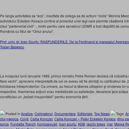
Pe langa activitatea sa “eco”, insuflata de colega sa de actiuni “civile” Monica Maco
activistului Eckstein Kovacs contine si proiectul unei legi care permite căsătoria înt
zisul “parteneriat civil” -, motiv pentru care senatorul UDMR a fost răsplătit de co
România cu titlul de “Omul anului”.
Prof. univ. dr. Ioan Scurtu: RASPUNDERILE. De la Ferdinand si maresalul Averesc
Traian Basescu
La începutul lunii ianuarie 1989, primul ministru Petre Roman declara că industr
fiare vechi”, apreciere interpretată de cei ce aveau să fie alintaţi cu calificatvul de 
lichidarea întreprinderilor. Ca urmare, au trecut la tăierea utilajelor şi vinderea lor 
respective. Asemenea acţiuni erau mediatizate cu satisfacţie, deoarece ţara scăpa d
constituiau un „balast insuportabil” pentru economia ţării.
Posted in
Analize
,
Colimatorul
,
Documentare
,
Editoriale
,
Top News
Tags:
An
cluj-napoca
,
Conti
,
Csilla Konczei
,
Csilla Konczei – Peter Eckstein Kovacs
,
dinu pa
soros
,
Fundatia Tranzit
,
homosexuali
,
ioan scurtu
,
KGB
,
laszlo tokes
,
mai
,
Marea Rev