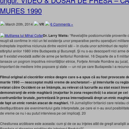
ungur. VIDEO & DOSAR DE PRESA – C
MURES 1990
March 20th, 2014
VR
6 Comments »
Dr. Larry Watts:
“Revelaţiile postcomuniste provenite di
reuşit să confirme în nici un fel existenţa unor preparative pentru operaţiuni milita
îndreptate împotriva niciunuia dintre vecinii săi – în ciuda unor schimburi de replic
sfârşitul anilor 1980 între Budapesta şi Bucureşti. Şi nu s-au descoperit nici arme 
ar fi existat vreodată astfel de arme pe teritoriul României. 16 Departe de a fi milit
lanseze un pogrom împotriva minorităţilor etnice, Forţele Armate Române au jucat, 
important de mediere între popoare şi state — un rol pe care Budapesta l-a recunos
Filmul original al ciocnirilor etnice despre care s-a spus că au fost provocate 
martie 1990 — neacceptat multă vreme de anchetatori – şi interviurile cu regizoru
relatat către Occident ce se întâmpla, au relevat că lucrurile au stat exact inve
demonstranţi de etnie maghiară (majoritar în zona respectivă) i-a atacat pe cei
confruntărilor brutale, portretizată în presa internaţională drept un etnic magh
de fapt un etnic român atacat de maghiari.
19 Jurnaliştilor britanici care relatau cio
desfăşurătoare ale evenimentului gata interpretate, pe care ei n-au avut posibilitate
de vreme ce nu i-au putut intervieva pe cei implicaţi. 20
Chestiunea arzătoare este aceasta: cum şi de ce au înţeles atât de greşit analiştii a
România şi dinamica relaţiilor din interiorul Pactului?”