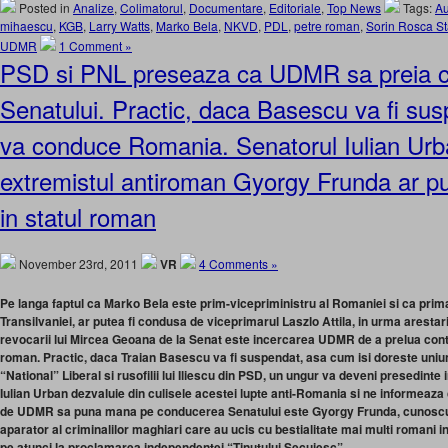
Posted in
Analize
,
Colimatorul
,
Documentare
,
Editoriale
,
Top News
Tags:
Au
mihaescu
,
KGB
,
Larry Watts
,
Marko Bela
,
NKVD
,
PDL
,
petre roman
,
Sorin Rosca S
UDMR
1 Comment »
PSD si PNL preseaza ca UDMR sa preia 
Senatului. Practic, daca Basescu va fi su
va conduce Romania. Senatorul Iulian Urb
extremistul antiroman Gyorgy Frunda ar pu
in statul roman
November 23rd, 2011
VR
4 Comments »
Pe langa faptul ca Marko Bela este prim-vicepriministru al Romaniei si ca primar
Transilvaniei, ar putea fi condusa de viceprimarul Laszlo Attila, in urma arestar
revocarii lui Mircea Geoana de la Senat este incercarea UDMR de a prelua control
roman. Practic, daca Traian Basescu va fi suspendat, asa cum isi doreste uniune
“National” Liberal si rusofilii lui Iliescu din PSD, un ungur va deveni presedinte
Iulian Urban dezvaluie din culisele acestei lupte anti-Romania si ne informeaza
de UDMR sa puna mana pe conducerea Senatului este Gyorgy Frunda, cunoscu
aparator al criminalilor maghiari care au ucis cu bestialitate mai multi romani
pe atunci la proclamarea independentei “Tinutului Secuiesc”.