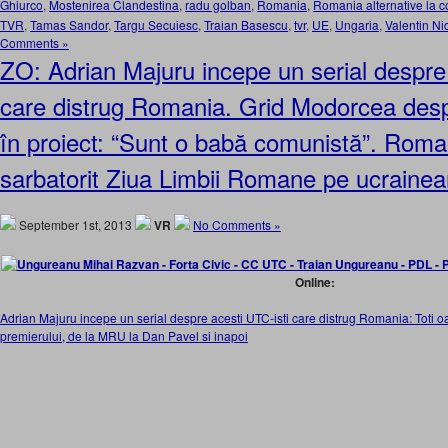
Ghiurco
,
Mostenirea Clandestina
,
radu golban
,
Romania
,
Romania alternative la c
TVR
,
Tamas Sandor
,
Targu Secuiesc
,
Traian Basescu
,
tvr
,
UE
,
Ungaria
,
Valentin Ni
Comments »
ZO: Adrian Majuru incepe un serial despre 
care distrug Romania. Grid Modorcea des
în proiect: “Sunt o babă comunistă”. Roman
sarbatorit Ziua Limbii Romane pe ucrain
September 1st, 2013
VR
No Comments »
Online:
Adrian Majuru incepe un serial despre acesti UTC-isti care distrug Romania: Toti o
premierului, de la MRU la Dan Pavel si inapoi