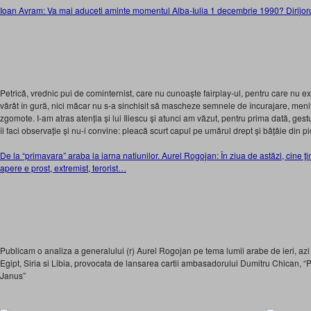
Ioan Avram: Va mai aduceti aminte momentul Alba-Iulia 1 decembrie 1990? Dirijoru
Petrică, vrednic pui de cominternist, care nu cunoaște fairplay-ul, pentru care nu ex
vârât în gură, nici măcar nu s-a sinchisit să mascheze semnele de încurajare, men
zgomote. I-am atras atenția și lui Iliescu și atunci am văzut, pentru prima dată, gest
îi faci observație și nu-i convine: pleacă scurt capul pe umărul drept și bâțâie din pic
De la “primavara” araba la iarna natiunilor. Aurel Rogojan: În ziua de astăzi, cine ţin
apere e prost, extremist, terorist…
Publicam o analiza a generalului (r) Aurel Rogojan pe tema lumii arabe de ieri, azi 
Egipt, Siria si Libia, provocata de lansarea cartii ambasadorului Dumitru Chican, “
Janus”