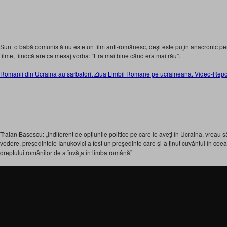
Sunt o babă comunistă nu este un film anti-românesc, deşi este puţin anacronic pen
filme, fiindcă are ca mesaj vorba: “Era mai bine când era mai rău”.
Romanii din Ucraina au sarbatorit Ziua Limbii Romane pe ucraineana. Video-Repor
Traian Basescu: „Indiferent de opţiunile politice pe care le aveţi în Ucraina, vreau s
vedere, preşedintele Ianukovici a fost un preşedinte care şi-a ţinut cuvântul în cee
dreptului românilor de a învăţa în limba română”