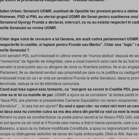
Iulian Urban: Senatorii UDMR, sustinuti de Opozitie fac presiuni pentru a obtine 
Hotnews, PSD si PNL au ofertat grupul UDMR din Senat pentru sustinerea unui c
Senatorul Gyorgy Frunda a declarat, miercuri, ca nu au existat negocieri in cadrul
sefia Senatului sa revina UDMR.
Chiar dupa votul de revocare a lui Geoana, am auzit cativa parlamentari UDM
negocierile in coalitie, si luptam pentru Frunda sau Marko”. Chiar asa “logic” i 
sefia Senatului ?
Unii senatori PDL sunt induiosati in ultima vreme de “munca asidua” depusa de se
“nemernica” de Agentie de Integritate, care a creat insomnii celor care fie au fost i
senator si post public sau cu atingere de zona cu finantare publica, fie si-au angaja
Parlament, fie au declarat venituri sau proprietati pe care nu le justifica cu castiguri
induiosati incat zic ca l-ar vota pe senatorul Frunda la sefia Senatului, daca le prom
terminata, redusa la rol de biblioteca comunala.
Cand auzi insa tupeul asta fantastic, ca “mergem sa cerem in Coalitie PDL postu
vine sa te iei cu mainile de par.
UDMR a ajuns sa se considere “al doilea partid in R
“daca PDL are premier si presedintele Camerei Deputatilor noi cerem vicepremier [a
Senatului”… In asa hal am ajuns!?
Eu unul o spun clar: nu votez nici mort un ca
si daca asta nu convine cuiva sa ma dea afara din partid ca vad ca este la mod
Nimeni nu pare sa constientizeze ca poate planul secret al lui Iliescu-PSD-USL 
si pot spune ca cel vizat ar fi Frunda care mereu a fost in barca opozanta, care s-
Basescu, a spus ca nu trebuie modificata Constitutia, a spus nu regionalizarii care a
ocupa cu distrugerea varfurilor de lance din lupta anticoruptie, DNA si ANI. Asa c