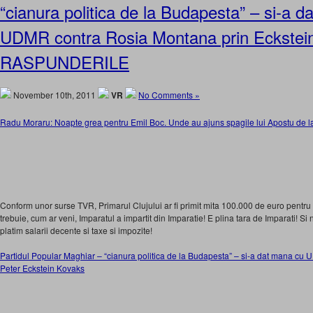
“cianura politica de la Budapesta” – si-a 
UDMR contra Rosia Montana prin Eckstei
RASPUNDERILE
November 10th, 2011
VR
No Comments »
Radu Moraru: Noapte grea pentru Emil Boc. Unde au ajuns spagile lui Apostu de l
Conform unor surse TVR, Primarul Clujului ar fi primit mita 100.000 de euro pentru
trebuie, cum ar veni, Imparatul a impartit din Imparatie! E plina tara de Imparati! Si
platim salarii decente si taxe si impozite!
Partidul Popular Maghiar – “cianura politica de la Budapesta” – si-a dat mana c
Peter Eckstein Kovaks