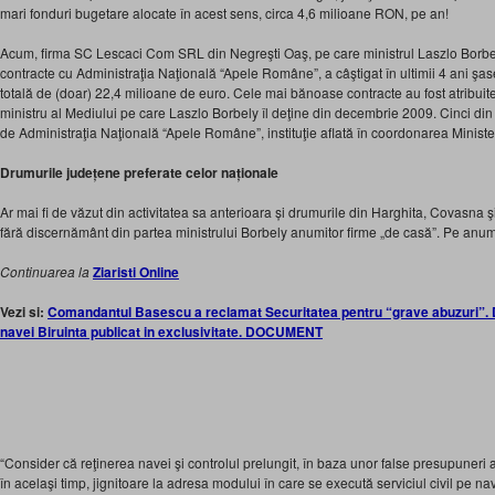
mari fonduri bugetare alocate în acest sens, circa 4,6 milioane RON, pe an!
Acum, firma SC Lescaci Com SRL din Negreşti Oaş, pe care ministrul Laszlo Borbel
contracte cu Administraţia Naţională “Apele Române”, a câştigat în ultimii 4 ani şase
totală de (doar) 22,4 milioane de euro. Cele mai bănoase contracte au fost atribuite,
ministru al Mediului pe care Laszlo Borbely îl deţine din decembrie 2009. Cinci din 
de Administraţia Naţională “Apele Române”, instituţie aflată în coordonarea Ministe
Drumurile județene preferate celor naționale
Ar mai fi de văzut din activitatea sa anterioara și drumurile din Harghita, Covasna şi
fără discernământ din partea ministrului Borbely anumitor firme „de casă”. Pe anumit
Continuarea la
Ziaristi Online
Vezi si:
Comandantul Basescu a reclamat Securitatea pentru “grave abuzuri”. De
navei Biruinta publicat in exclusivitate. DOCUMENT
“Consider că reţinerea navei şi controlul prelungit, în baza unor false presupuneri 
în acelaşi timp, jignitoare la adresa modului în care se execută serviciul civil pe na