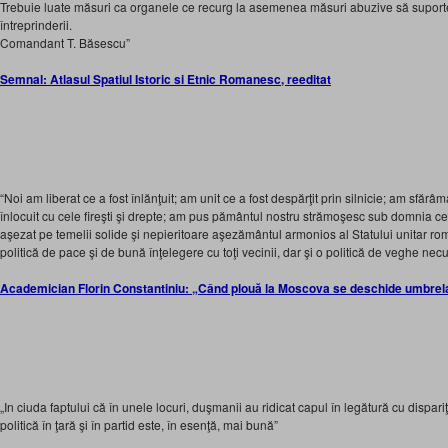
Trebuie luate măsuri ca organele ce recurg la asemenea măsuri abuzive să suport
întreprinderii.
Comandant T. Băsescu”
Semnal: Atlasul Spatiul Istoric si Etnic Romanesc, reeditat
“Noi am liberat ce a fost înlănţuit; am unit ce a fost despărţit prin silnicie; am sfărâm
înlocuit cu cele fireşti şi drepte; am pus pământul nostru strămoşesc sub domnia ce
aşezat pe temelii solide şi nepieritoare aşezământul armonios al Statului unitar r
politică de pace şi de bună înţelegere cu toţi vecinii, dar şi o politică de veghe necu
Academician Florin Constantiniu: „Când plouă la Moscova se deschide umbrela
„In ciuda faptului că în unele locuri, duşmanii au ridicat capul în legătură cu dispariţ
politică în ţară şi în partid este, în esenţă, mai bună”