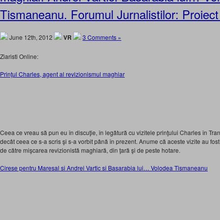
Tismaneanu. Forumul Jurnalistilor: Proiec
June 12th, 2012
VR
3 Comments »
Ziaristi Online:
Prinţul Charles, agent al revizionismul maghiar
Ceea ce vreau să pun eu în discuţie, în legătură cu vizitele prinţului Charles în Tran
decât ceea ce s-a scris şi s-a vorbit până în prezent. Anume că aceste vizite au fost 
de către mişcarea revizionistă maghiară, din ţară şi de peste hotare.
Cirese pentru Maresal si Andrei Vartic si Basarabia lui… Volodea Tismaneanu