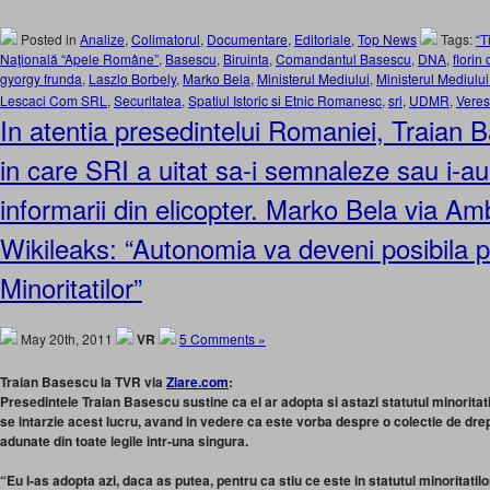
Posted in
Analize
,
Colimatorul
,
Documentare
,
Editoriale
,
Top News
Tags:
“T
Naţională “Apele Române”
,
Basescu
,
Biruinta
,
Comandantul Basescu
,
DNA
,
florin
gyorgy frunda
,
Laszlo Borbely
,
Marko Bela
,
Ministerul Mediului
,
Ministerul Mediului
Lescaci Com SRL
,
Securitatea
,
Spatiul Istoric si Etnic Romanesc
,
sri
,
UDMR
,
Verest
In atentia presedintelui Romaniei, Traian 
in care SRI a uitat sa-i semnaleze sau i-au
informarii din elicopter. Marko Bela via 
Wikileaks: “Autonomia va deveni posibila 
Minoritatilor”
May 20th, 2011
VR
5 Comments »
Traian Basescu la TVR via
Ziare.com
:
Presedintele Traian Basescu sustine ca el ar adopta si astazi statutul minoritat
se intarzie acest lucru, avand in vedere ca este vorba despre o colectie de drep
adunate din toate legile intr-una singura.
“Eu l-as adopta azi, daca as putea, pentru ca stiu ce este in statutul minoritatilo