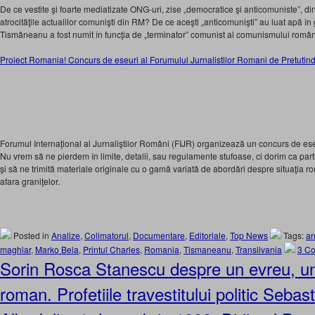
De ce vestite şi foarte mediatizate ONG-uri, zise „democratice şi anticomuniste”
atrocităţile actualilor comunişti din RM? De ce aceşti „anticomunişti” au luat apă î
Tismâneanu a fost numit în funcţia de „terminator” comunist al comunismului româ
Proiect Romania! Concurs de eseuri al Forumului Jurnalistilor Romani de Pretutin
Forumul Internaţional al Jurnaliştilor Români (FIJR) organizează un concurs de es
Nu vrem să ne pierdem în limite, detalii, sau regulamente stufoase, ci dorim ca part
şi să ne trimită materiale originale cu o gamă variată de abordări despre situaţia rom
afara graniţelor.
Posted in
Analize
,
Colimatorul
,
Documentare
,
Editoriale
,
Top News
Tags:
an
maghiar
,
Marko Bela
,
Printul Charles
,
Romania
,
Tismaneanu
,
Transilvania
3 C
Sorin Rosca Stanescu despre un evreu, un
roman. Profetiile travestitului politic Sebas