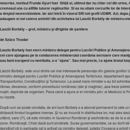
nescrise, metisul Frunda Gyuri fost Ghiță si, ultimul dar nu chiar cel din urma, A
cremosul uns cu alifiile tuturor regimurilor
.
Si sa nu uitam cercurile lor de inter
a dreptul neorevizioniste. Iar aici intră în vizorul SRI toti grofii UDMR. Azi, dup
adaugam si noi cateva amintiri din activitatea lui
Laszló Borbély
de ministru-ete
Laszló Borbély – grof, ministru şi diriginte de șantiere
de
Szücs Tivadar
Laszlo Borbely fost etern ministru delegat pentru Lucrări Publice şi Amenajarea 
cei care ajungeau pe la conducerea ministerului coordona sectoare care mani
sau bani europeni cu nemiluita, s-a “ajuns”. Sau mai precis, l-a ajuns bratul lung
László Borbély este unul dintre cel mai interesante personaje din galeria grofilor UD
ministru delegat pentru Lucrări Publice şi Amenajarea Teritoriului, departament apa
Transporturilor, Construcţiilor şi Turismului. La acest mare minister s-au tot schimba
rămas, deoarece, conform proverbului românesc (dar și maghiar) „apa trece pietrele 
noştri, depinde de organism. Pana cand a ajuns si el ministru plin: al Mediului si Pad
cu lopata.
După cum se poate constata, de ani buni Borbely s-a abonat permanent la cate un f
dirijează fonduri bugetare imense. Şi nu se încurcă în distribuirea lor, mai ales da
uitând, oare (!?), că este ministru în Guvernul României şi eschivându-se de la a da
zone. Româneşti. Chiar dacă sunt sinistrate. Surse guvernamentale, ce au dorit să
dezvăluit că în perioada cat a activat ca ministru delegat, judeţul Covasna a primit i