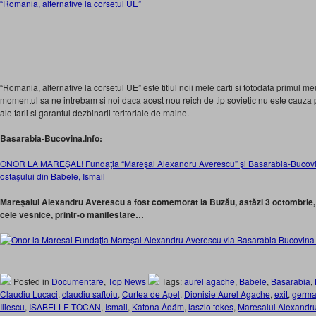
“Romania, alternative la corsetul UE”
“Romania, alternative la corsetul UE” este titlul noii mele carti si totodata primul meu
momentul sa ne intrebam si noi daca acest nou reich de tip sovietic nu este cauza 
ale tarii si garantul dezbinarii teritoriale de maine.
Basarabia-Bucovina.Info:
ONOR LA MAREŞAL! Fundaţia “Mareşal Alexandru Averescu” şi Basarabia-Bucov
ostaşului din Babele, Ismail
Mareşalul Alexandru Averescu a fost comemorat la Buzău, astăzi 3 octombrie, la
cele vesnice, printr-o manifestare…
Posted in
Documentare
,
Top News
Tags:
aurel agache
,
Babele
,
Basarabia
,
Claudiu Lucaci
,
claudiu saftoiu
,
Curtea de Apel
,
Dionisie Aurel Agache
,
exit
,
germa
Iliescu
,
ISABELLE TOCAN
,
Ismail
,
Katona Ádám
,
laszlo tokes
,
Maresalul Alexandr