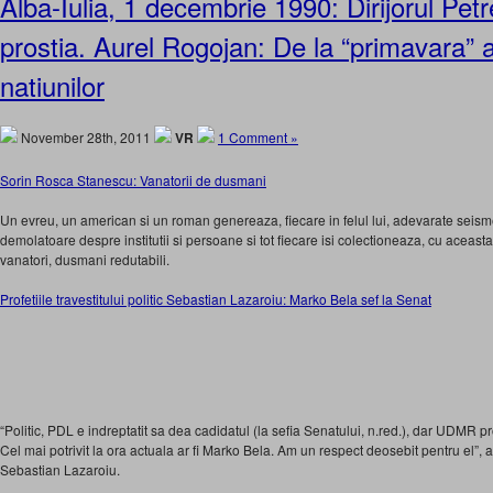
Alba-Iulia, 1 decembrie 1990: Dirijorul Pe
prostia. Aurel Rogojan: De la “primavara” a
natiunilor
November 28th, 2011
VR
1 Comment »
Sorin Rosca Stanescu: Vanatorii de dusmani
Un evreu, un american si un roman genereaza, fiecare in felul lui, adevarate seis
demolatoare despre institutii si persoane si tot fiecare isi colectioneaza, cu aceasta
vanatori, dusmani redutabili.
Profetiile travestitului politic Sebastian Lazaroiu: Marko Bela sef la Senat
“Politic, PDL e indreptatit sa dea cadidatul (la sefia Senatului, n.red.), dar UDMR p
Cel mai potrivit la ora actuala ar fi Marko Bela. Am un respect deosebit pentru el”, a 
Sebastian Lazaroiu.