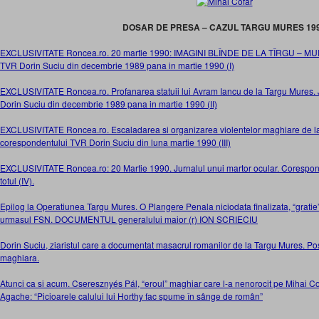
DOSAR DE PRESA – CAZUL TARGU MURES 19
EXCLUSIVITATE Roncea.ro. 20 martie 1990: IMAGINI BLÎNDE DE LA TÎRGU – MUR
TVR Dorin Suciu din decembrie 1989 pana in martie 1990 (I)
EXCLUSIVITATE Roncea.ro. Profanarea statuii lui Avram Iancu de la Targu Mures.
Dorin Suciu din decembrie 1989 pana in martie 1990 (II)
EXCLUSIVITATE Roncea.ro. Escaladarea si organizarea violentelor maghiare de la
corespondentului TVR Dorin Suciu din luna martie 1990 (III)
EXCLUSIVITATE Roncea.ro: 20 Martie 1990. Jurnalul unui martor ocular. Corespon
totul (IV).
Epilog la Operatiunea Targu Mures. O Plangere Penala niciodata finalizata, “gratie
urmasul FSN. DOCUMENTUL generalului maior (r) ION SCRIECIU
Dorin Suciu, ziaristul care a documentat masacrul romanilor de la Targu Mures. Po
maghiara.
Atunci ca si acum. Cseresznyés Pál, “eroul” maghiar care l-a nenorocit pe Mihai Cofa
Agache: “Picioarele calului lui Horthy fac spume în sânge de român”