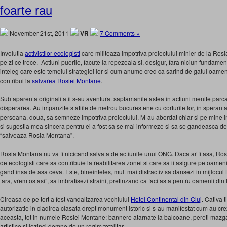
foarte rau
November 21st, 2011
VR
7 Comments »
Involutia
activistilor ecologisti
care militeaza impotriva proiectului minier de la Ro
pe zi ce trece. Actiuni puerile, facute la repezeala si, desigur, fara niciun fundamen
inteleg care este temeiul strategiei lor si cum anume cred ca sarind de gatul oamen
contribui la
salvarea Rosiei Montane
.
Sub aparenta originalitatii s-au aventurat saptamanile astea in actiuni menite parc
disperarea. Au impanzite statiile de metrou bucurestene cu corturile lor, in speran
persoana, doua, sa semneze impotriva proiectului. M-au abordat chiar si pe mine in
si sugestia mea sincera pentru ei a fost sa se mai informeze si sa se gandeasca de
“salveaza Rosia Montana”.
Rosia Montana nu va fi nicicand salvata de actiunile unui ONG. Daca ar fi asa, Rosi
de ecologisti care sa contribuie la reabilitarea zonei si care sa ii asigure pe oamenii
gand insa de asa ceva. Este, bineinteles, mult mai distractiv sa dansezi in mijlocul B
tara, vrem ostasi”, sa imbratisezi straini, pretinzand ca faci asta pentru oamenii di
Cireasa de pe tort a fost vandalizarea vechiului
Hotel Continental din Cluj
. Cativa t
autorizatie in cladirea clasata drept monument istoric si s-au manifestat cum au crez
aceasta, tot in numele Rosiei Montane: bannere atarnate la balcoane, pereti mazgal
artistice si lozinci demne de un regim totalitar.