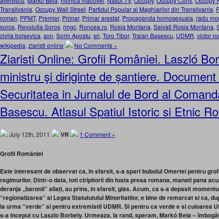
averescu
,
Marko Bela
,
monica macovei
,
Nasul.TV
,
Occupy
,
Occupy Conti
,
Occupy 
Transilvania
,
Occupy Wall Street
,
Partidul Popular al Maghiarilor din Transilvania
,
P
roman
,
PPMT
,
Premier
,
Primar
,
Primar arestat
,
Propaganda homosexuala
,
radu mo
soros
,
Revolutia Soros
,
rmgc
,
Roncea.ro
,
Rosia Montana
,
Salvati Rosia Montana
,
civila bolsevica
,
son
,
Sorin Apostu
,
sri
,
Toro Tibor
,
Traian Basescu
,
UDMR
,
victor r
wikipedia
,
ziaristi online
No Comments »
Ziaristi Online: Grofii României. Laszló Bor
ministru şi diriginte de șantiere. Document 
Securitatea in Jurnalul de Bord al Comanda
Basescu. Atlasul Spatiul Istoric si Etnic 
July 12th, 2011
VR
1 Comment »
Grofii României
Este interesant de observat ca, in sfarsit, s-a spart buboiul Omertei pentru grofii
regimurilor. Dintr-o data, toti ciripitorii din fosta presa romana, manati pana ac
deranja „baronii” aliați, au prins, in sfarsit, glas. Acum, ca s-a depasit moment
“regionalizarea” si Legea Statututului Minoritatilor, e bine de remarcat si ca, d
la urma “verde” si pentru extremistii UDMR. Si pentru ca verde e si culoarea U
s-a inceput cu Laszlo Borbely. Urmeaza, la rand, speram, Markó Bela – îmbogăți