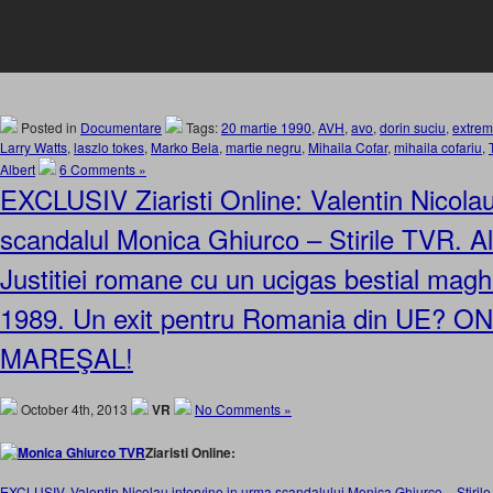
Posted in
Documentare
Tags:
20 martie 1990
,
AVH
,
avo
,
dorin suciu
,
extrem
Larry Watts
,
laszlo tokes
,
Marko Bela
,
martie negru
,
Mihaila Cofar
,
mihaila cofariu
,
Albert
6 Comments »
EXCLUSIV Ziaristi Online: Valentin Nicolau 
scandalul Monica Ghiurco – Stirile TVR. A
Justitiei romane cu un ucigas bestial magh
1989. Un exit pentru Romania din UE? 
MAREŞAL!
October 4th, 2013
VR
No Comments »
Ziaristi Online:
EXCLUSIV. Valentin Nicolau intervine in urma scandalului Monica Ghiurco – Stirile