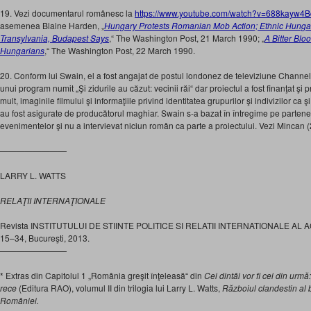
19. Vezi documentarul românesc la
https://www.youtube.com/watch?v=688kayw4Bq0
asemenea Blaine Harden, „
Hungary Protests Romanian Mob Action; Ethnic Hungari
Transylvania, Budapest Says
,“ The Washington Post, 21 March 1990; „
A Bitter Blo
Hungarians
,“ The Washington Post, 22 March 1990.
20. Conform lui Swain, el a fost angajat de postul londonez de televiziune Channel
unui program numit „Şi zidurile au căzut: vecinii răi“ dar proiectul a fost finanţat 
mult, imaginile filmului şi informaţiile privind identitatea grupurilor şi indivizilor ca 
au fost asigurate de producătorul maghiar. Swain s-a bazat în întregime pe parteneri
evenimentelor şi nu a intervievat niciun român ca parte a proiectului. Vezi Mincan 
————————
LARRY L. WATTS
RELAŢII INTERNAŢIONALE
Revista INSTITUTULUI DE STIINTE POLITICE SI RELATII INTERNATIONALE AL
15–34, Bucureşti, 2013.
————————
* Extras din Capitolul 1 „România greşit înţeleasă“ din
Cei dintâi vor fi cei din urmă
rece
(Editura RAO), volumul II din trilogia lui Larry L. Watts,
Războiul clandestin al b
României.