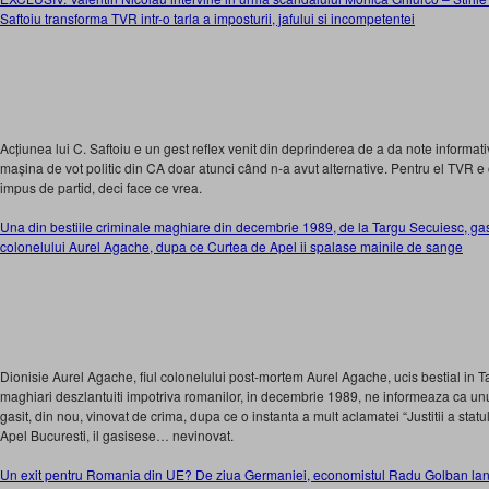
Saftoiu transforma TVR intr-o tarla a imposturii, jafului si incompetentei
Acțiunea lui C. Saftoiu e un gest reflex venit din deprinderea de a da note informati
mașina de vot politic din CA doar atunci când n-a avut alternative. Pentru el TVR e o
impus de partid, deci face ce vrea.
Una din bestiile criminale maghiare din decembrie 1989, de la Targu Secuiesc, ga
colonelului Aurel Agache, dupa ce Curtea de Apel ii spalase mainile de sange
Dionisie Aurel Agache, fiul colonelului post-mortem Aurel Agache, ucis bestial in
maghiari deszlantuiti impotriva romanilor, in decembrie 1989, ne informeaza ca unul 
gasit, din nou, vinovat de crima, dupa ce o instanta a mult aclamatei “Justitii a statu
Apel Bucuresti, il gasisese… nevinovat.
Un exit pentru Romania din UE? De ziua Germaniei, economistul Radu Golban lan