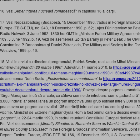
16. Vezi „
Ameninţarea nucleară românească
“ în capitolul 16 al cărţii.
17. Vezi Nepszabadsag (Budapest), 15 December 1990, tradus în Foreign Broadcas
Europe (FBIS-EEU), no. 243, 18 December 1990, p. 62; Lajos Für interview by Pe
Radio Network, 3 June 1992, 1830 hrs GMT in „Minister Fur on Military Agreemen
109, 5 June 1992, p. 19. Vezi de asemenea, Zoltan Barany şi Peter Deak „The Civil 
Constantine P. Danopolous şi Daniel Zirker, eds, The Military and Society in the Fo
Westview, 1999, p. 46.
18. Vezi interviul cu directorul programului, Patrick Swain, realizat de Mihai Mincan,
româno-maghiar din 20 martie 1990
“, Adevărul, 14 martie 2010, la
https://
adevarul
culisele-manipularii-conflictului-romano-maghiar-20-martie-1990-1_50ad49937c
de asemenea Dorin Suciu, „
Postscriptum la o manipulare
“ la
https://
roncea.ro
/201
scriptum-la-o-manipulare-dorin-suciu-prezinta-noi-dovezi-de-la-targu-mures-ungur
youtube-documentarul-despre-ororile-din-1990/
. Poveşti despre pogromul românilo
Târgu Mureş continuă să circule, cu câteva semne de întrebare: cum o „adunătură“ 
3.000 indivizi ar putea lansa un pogrom împotriva unui grup estimat între 9.000 şi
poate avea un pogrom ca rezultat 135 de răniţi între cei care l-au comis şi numai 33
victime. Ministrul de Externe maghiar Gyula Horn a fost primul care a descris eve
„pogrom“, la 22-24 martie 1990, în cadrul reuniunii Consiliului Europei dedicat rela
Est. Vezi de asemenea „
Minority Situation in Romania Seen as Worst in Central E
in Mures County Discussed
“ in the Foreign Broadcast Information Service’s, Joint
Report: Eastern Europe, JPRS-EER-90-166, 19 December 1990, U.S. Government Pri