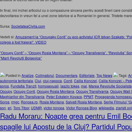
In final, imi inchei articolul cu o compasiune sincera pentru acesti tineri care consid
dezvoltarea in vreun fel a unei zone istorice si a Romaniei in general. Tristete mar
Sursa:
SocietateaCivila.com
Vedeti si:
Amuzament la “Occupsky Conti” cu eco-activistul ICR Istvan Szakats: “Poli
colega a fost fraiera!”. VIDEO
“Occupy Conti” – “Occupy Rosia Montana” – “Occupy Transilvania”. “Revolutia” Soro
“Marii Revolutii Bolsevice”
Posted in
Analize
,
Colimatorul
,
Documentare
,
Editoriale
,
Top News
Tags:
An
autonomia teritoriala
,
Cluj
,
cluj-napoca
,
Conti
,
Csilla Konczei
,
Csilla Konczei – Pet
soros
,
Fundatia Tranzit
,
homosexuali
,
laszlo tokes
,
mai
,
Marea Revolutie Socialista
Occupy
,
Occupy Conti
,
Occupy Rosia Montana
,
Occupy Transilvania
,
Occupy Wall 
Maghiarilor din Transilvania
,
Peter Eckstein Kovacs
,
PPMT
,
Propaganda homosexu
Soros
,
rmgc
,
Roncea.ro
,
Rosia Montana
,
Salvati Rosia Montana
,
Serile Filmului “G
son
,
sri
,
Toro Tibor
,
UDMR
,
victor roncea
,
Victor Roncea Blog
,
wikipedia
,
ziaristi on
Radu Moraru: Noapte grea pentru Emil Bo
spagile lui Apostu de la Cluj? Partidul Pop