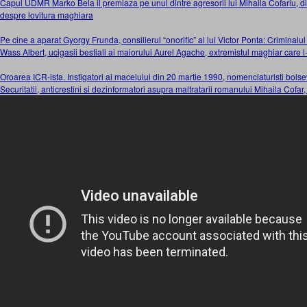
Capul UDMR Marko Bela il premiaza pe unul dintre agresorii lui Mihaila Cofariu,
despre lovitura maghiara
Pe cine a aparat Gyorgy Frunda, consilierul “onorific” al lui Victor Ponta: Criminalu
Wass Albert, ucigasii bestiali ai maiorului Aurel Agache, extremistul maghiar care l
Oroarea ICR-ista. Instigatori ai macelului din 20 martie 1990, nomenclaturisti bolsevi
Securitatii, anticrestini si dezinformatori asupra maltratarii romanului Mihaila Cofa