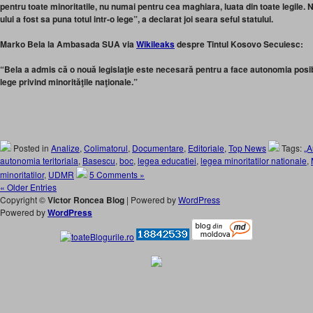
pentru toate minoritatile, nu numai pentru cea maghiara, luata din toate legile
ului a fost sa puna totul intr-o lege”, a declarat joi seara seful statului.
Marko Bela la Ambasada SUA via
Wikileaks
despre Tintul Kosovo Secuiesc:
“Bela a admis că o nouă legislaţie este necesară pentru a face autonomia posibil
lege privind minorităţile naţionale.”
Posted in
Analize
,
Colimatorul
,
Documentare
,
Editoriale
,
Top News
Tags:
„A
autonomia teritoriala
,
Basescu
,
boc
,
legea educatiei
,
legea minoritatilor nationale
,
minoritatilor
,
UDMR
5 Comments »
« Older Entries
Copyright ©
Victor Roncea Blog
| Powered by
WordPress
Powered by
WordPress