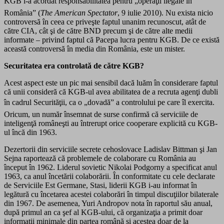
KGB i-a acordat responsabilitatea pentru „operaţii ilegale în
România” (
The American Spectator
, 9 iulie 2010). Nu exista nicio
controversă în ceea ce priveşte faptul unanim recunoscut, atât de
către CIA, cât şi de către BND precum şi de către alte medii
informate – privind faptul că Pacepa lucra pentru KGB. De ce există
această controversă în media din România, este un mister.
Securitatea era controlată de către KGB?
Acest aspect este un pic mai sensibil dacă luăm în considerare faptul
că unii consideră că KGB-ul avea abilitatea de a recruta agenţi dubli
în cadrul Securităţii, ca o „dovadă” a controlului pe care îl exercita.
Oricum, un număr însemnat de surse confirmă că serviciile de
inteligenţă româneşti au întrerupt orice cooperare explicită cu KGB-
ul încă din 1963.
Dezertorii din serviciile secrete cehoslovace Ladislav Bittman şi Jan
Sejna raportează că problemele de colaborare cu România au
început în 1962. Liderul sovietic Nikolai Podgorny a specificat anul
1963, ca anul încetării colaborării. În conformitate cu cele declarate
de Serviciile Est Germane, Stasi, liderii KGB i-au informat în
legătură cu încetarea acestei colaborări în timpul discuţiilor bilaterale
din 1967. De asemenea, Yuri Andropov nota în raportul său anual,
după primul an ca şef al KGB-ului, că organizaţia a primit doar
informaţii minimale din partea română şi acestea doar de la