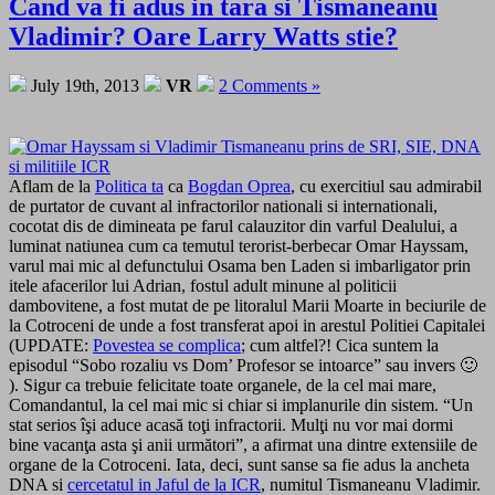
Cand va fi adus in tara si Tismaneanu
Vladimir? Oare Larry Watts stie?
July 19th, 2013
VR
2 Comments »
Aflam de la
Politica ta
ca
Bogdan Oprea
, cu exercitiul sau admirabil
de purtator de cuvant al infractorilor nationali si internationali,
cocotat dis de dimineata pe farul calauzitor din varful Dealului, a
luminat natiunea cum ca temutul terorist-berbecar Omar Hayssam,
varul mai mic al defunctului Osama ben Laden si imbarligator prin
itele afacerilor lui Adrian, fostul adult minune al politicii
dambovitene, a fost mutat de pe litoralul Marii Moarte in beciurile de
la Cotroceni de unde a fost transferat apoi in arestul Politiei Capitalei
(UPDATE:
Povestea se complica
; cum altfel?! Cica suntem la
episodul “Sobo rozaliu vs Dom’ Profesor se intoarce” sau invers 🙂
). Sigur ca trebuie felicitate toate organele, de la cel mai mare,
Comandantul, la cel mai mic si chiar si implanurile din sistem. “Un
stat serios îşi aduce acasă toţi infractorii. Mulţi nu vor mai dormi
bine vacanţa asta şi anii următori”, a afirmat una dintre extensiile de
organe de la Cotroceni.
Iata, deci, sunt sanse sa fie adus la ancheta
DNA si
cercetatul in Jaful de la ICR
, numitul Tismaneanu Vladimir.