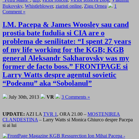
Bukovsky
,
Whistleblower
,
ziaristi online
,
Zigu Ornea
1
Comment »
I.M. Pacepa & James Woosley sau cand
prostia bate fudulia si CIA are o
problema de senilitate: “I spent 27 years
of my life working for the KGB; KGB
general Aleksandr Sakharovsky was my
former de facto boss.” FRONTPAGE si
Larry Watts despre agentul sovietic
“Podeanu” aka “Sobolanul”
July 30th, 2013
VR
3 Comments »
UPDATE:
AZI LA
TVR 1
, ORA 21.00 –
MOSTENIREA
CLANDESTINA
– Larry Watts si Monica Ghiurco despre Pacepa
si ai lui