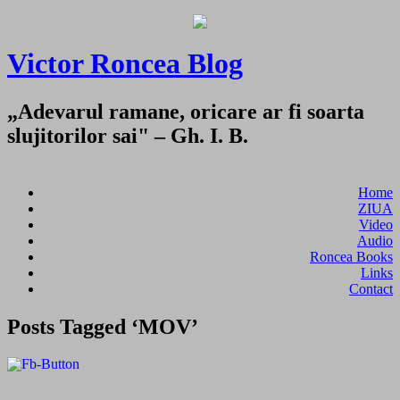
Victor Roncea Blog
„Adevarul ramane, oricare ar fi soarta
slujitorilor sai" – Gh. I. B.
Home
ZIUA
Video
Audio
Roncea Books
Links
Contact
Posts Tagged ‘MOV’