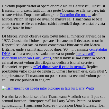
Celebrul popularizator al operelor orale ale lui Ceausescu, Iliescu si
Basescu, in prezent fugit din tara peste Oceanu, se afla, se pare, intr-
o stare critica. Dupa cum aflam gratie
Focurilor din noapte
ale dlui
Mircea Platon, in lipsa de rivali pe masura sa, Tismaneanu se bate
acum cu nu se stie ce meduze (strict autentic!) dupa ce a stat o viata
cu ele, buze in buze.
Dl Mircea Platon observa cum fostul lider al minerilor grevisti de la
1977, Constantin Dobre – pe care Tismaneanu il declarase mort in
Raportul sau dar iata ca totusi comenteaza bine-mersi din Marea
Britanie, unde a primit azil politic dupa ’90 – ii transmite
cercetatului
DNA
ca abia asteapta sa vada cum va raspunde
“provocarii”
istoricului american Larry Watts
, care il invitase sa-i critice la obiect
cel mai recent volum din trilogia sa dedicata istoriei secrete a
Romaniei, respectiv
“Cei dintai vor fi cei din urma”.
Replica
posibilului viitor coleg de celula cu Omar Hayssam este, cum altfel?,
surprinzatoare: Tismaneanu nu poate comenta recentul volum pentru
ca… nu este publicat in engleza.
Nu stim la ce istorici se refera Tismaneanu Vladimir ca ar fi pus sub
semnul intrebarii “interpretarea” lui Larry Watts. Pentru ca foarte
cunoscutii lui Tismaneanu (cred eu), profesorii Dinu Giurescu, Ioan