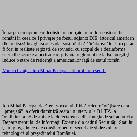
În răspăr cu opiniile îndeobşte împărtăşite în rîndurile istoricilor
români în ceea ce-l priveşte pe fostul adjunct DIE, istoricul american
dinamitează imaginea acestuia, susţinînd că ‘’trădarea’’ lui Pacepa ar
fi fost în realitate regizată de sovietici cu scopul de a dezinforma
serviciile secrete americane în privinţa regimului de la Bucureşti şi a
induce o stare de reticenţă a americanilor faţă de statul român.
Mircea Canţăr: Ion Mihai Pacepa şi delirul unui senil!
Ion Mihai Pacepa, dacă era vocea lui, fiidcă oricum înfăţişarea era
„protejată”, a oferit duminică seara un interviu la B1 TV, la
împlinirea a 35 de ani de la defectarea sa din funcţia de şef adjunct al
Departamentului de Informaţii Externe din cadrul Securităţii Statului
şi, în plus, din cea de consilier pentru securitate şi dezvoltare
tehnologică al preşedintelui României.