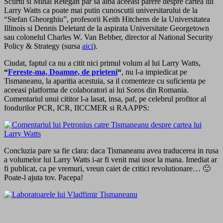
Scurtu si Mihai Retegan par sa aiba aceeasi parere despre cartea lui
Larry Watts ca poate mai putin cunoscutii universitarului de la
“Stefan Gheorghiu”, profesorii Keith Hitchens de la Universitatea
Illinois si Dennis Deletant de la aspirata Universitate Georgetown
sau colonelul Charles W. Van Bebber, director al National Security
Policy & Strategy (sursa
aici
).
Ciudat, faptul ca nu a citit nici primul volum al lui Larry Watts,
“
Fereste-ma, Doamne, de prieteni
“
, nu l-a impiedicat pe
Tismaneanu, la aparitia acestuia, sa il comenteze cu suficienta pe
aceeasi platforma de colaboratori ai lui Soros din Romania.
Comentariul unui cititor l-a lasat, insa, paf, pe celebrul profitor al
fondurilor PCR, ICR, IICCMER si RAAPPS:
Concluzia pare sa fie clara: daca Tismaneanu avea traducerea in rusa
a volumelor lui Larry Watts i-ar fi venit mai usor la mana. Imediat ar
fi publicat, ca pe vremuri, vreun caiet de critici revolutionare… 🙂
Poate-l ajuta tov. Pacepa!