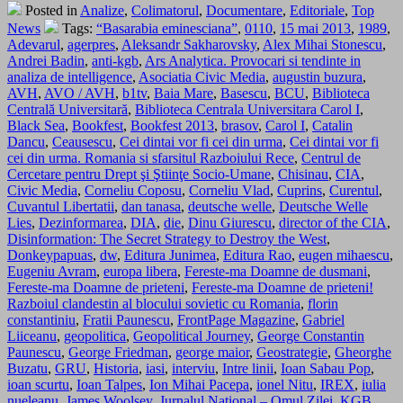
Posted in
Analize
,
Colimatorul
,
Documentare
,
Editoriale
,
Top
News
Tags:
“Basarabia eminesciana”
,
0110
,
15 mai 2013
,
1989
,
Adevarul
,
agerpres
,
Aleksandr Sakharovsky
,
Alex Mihai Stonescu
,
Andrei Badin
,
anti-kgb
,
Ars Analytica. Provocari si tendinte in
analiza de intelligence
,
Asociatia Civic Media
,
augustin buzura
,
AVH
,
AVO / AVH
,
b1tv
,
Baia Mare
,
Basescu
,
BCU
,
Biblioteca
Centrală Universitară
,
Biblioteca Centrala Universitara Carol I
,
Black Sea
,
Bookfest
,
Bookfest 2013
,
brasov
,
Carol I
,
Catalin
Dancu
,
Ceausescu
,
Cei dintai vor fi cei din urma
,
Cei dintai vor fi
cei din urma. Romania si sfarsitul Razboiului Rece
,
Centrul de
Cercetare pentru Drept şi Ştiinţe Socio-Umane
,
Chisinau
,
CIA
,
Civic Media
,
Corneliu Coposu
,
Corneliu Vlad
,
Cuprins
,
Curentul
,
Cuvantul Libertatii
,
dan tanasa
,
deutsche welle
,
Deutsche Welle
Lies
,
Dezinformarea
,
DIA
,
die
,
Dinu Giurescu
,
director of the CIA
,
Disinformation: The Secret Strategy to Destroy the West
,
Donkeypapuas
,
dw
,
Editura Junimea
,
Editura Rao
,
eugen mihaescu
,
Eugeniu Avram
,
europa libera
,
Fereste-ma Doamne de dusmani
,
Fereste-ma Doamne de prieteni
,
Fereste-ma Doamne de prieteni!
Razboiul clandestin al blocului sovietic cu Romania
,
florin
constantiniu
,
Fratii Paunescu
,
FrontPage Magazine
,
Gabriel
Liiceanu
,
geopolitica
,
Geopolitical Journey
,
George Constantin
Paunescu
,
George Friedman
,
george maior
,
Geostrategie
,
Gheorghe
Buzatu
,
GRU
,
Historia
,
iasi
,
interviu
,
Intre linii
,
Ioan Sabau Pop
,
ioan scurtu
,
Ioan Talpes
,
Ion Mihai Pacepa
,
ionel Nitu
,
IREX
,
iulia
nueleanu
,
James Woolsey
,
Jurnalul National – Omul Zilei
,
KGB