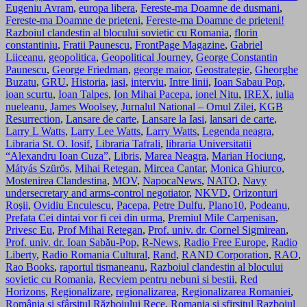
Eugeniu Avram
,
europa libera
,
Fereste-ma Doamne de dusmani
,
Fereste-ma Doamne de prieteni
,
Fereste-ma Doamne de prieteni!
Razboiul clandestin al blocului sovietic cu Romania
,
florin
constantiniu
,
Fratii Paunescu
,
FrontPage Magazine
,
Gabriel
Liiceanu
,
geopolitica
,
Geopolitical Journey
,
George Constantin
Paunescu
,
George Friedman
,
george maior
,
Geostrategie
,
Gheorghe
Buzatu
,
GRU
,
Historia
,
iasi
,
interviu
,
Intre linii
,
Ioan Sabau Pop
,
ioan scurtu
,
Ioan Talpes
,
Ion Mihai Pacepa
,
ionel Nitu
,
IREX
,
iulia
nueleanu
,
James Woolsey
,
Jurnalul National – Omul Zilei
,
KGB
Resurrection
,
Lansare de carte
,
Lansare la Iasi
,
lansari de carte
,
Larry L Watts
,
Larry Lee Watts
,
Larry Watts
,
Legenda neagra
,
Libraria St. O. Iosif
,
Libraria Tafrali
,
libraria Universitatii
“Alexandru Ioan Cuza”
,
Libris
,
Marea Neagra
,
Marian Hociung
,
Mátyás Szürös
,
Mihai Retegan
,
Mircea Cantar
,
Monica Ghiurco
,
Mostenirea Clandestina
,
MOV
,
NapocaNews
,
NATO
,
Navy
undersecretary and arms-control negotiator
,
NKVD
,
Orizonturi
Roşii
,
Ovidiu Enculescu
,
Pacepa
,
Petre Dulfu
,
Plano10
,
Podeanu
,
Prefata Cei dintai vor fi cei din urma
,
Premiul Mile Carpenisan
,
Privesc Eu
,
Prof Mihai Retegan
,
Prof. univ. dr. Cornel Sigmirean
,
Prof. univ. dr. Ioan Sabău-Pop
,
R-News
,
Radio Free Europe
,
Radio
Liberty
,
Radio Romania Cultural
,
Rand
,
RAND Corporation
,
RAO
,
Rao Books
,
raportul tismaneanu
,
Razboiul clandestin al blocului
sovietic cu Romania
,
Recviem pentru nebuni si bestii
,
Red
Horizons
,
Regionalizare
,
regionalizarea
,
Regionalizarea Romaniei
,
România și sfârșitul Războiului Rece
,
Romania si sfirsitul Razboiul