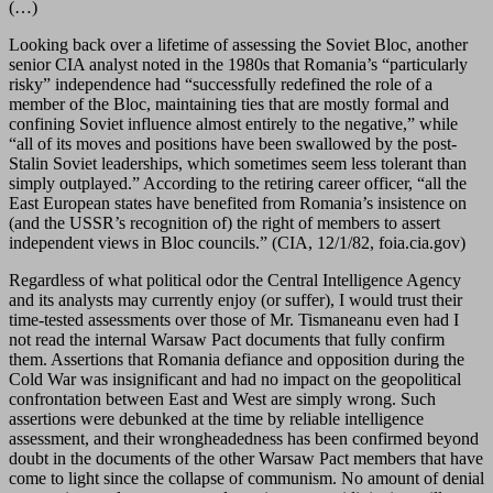
(…)
Looking back over a lifetime of assessing the Soviet Bloc, another
senior CIA analyst noted in the 1980s that Romania’s “particularly
risky” independence had “successfully redefined the role of a
member of the Bloc, maintaining ties that are mostly formal and
confining Soviet influence almost entirely to the negative,” while
“all of its moves and positions have been swallowed by the post-
Stalin Soviet leaderships, which sometimes seem less tolerant than
simply outplayed.” According to the retiring career officer, “all the
East European states have benefited from Romania’s insistence on
(and the USSR’s recognition of) the right of members to assert
independent views in Bloc councils.” (CIA, 12/1/82, foia.cia.gov)
Regardless of what political odor the Central Intelligence Agency
and its analysts may currently enjoy (or suffer), I would trust their
time-tested assessments over those of Mr. Tismaneanu even had I
not read the internal Warsaw Pact documents that fully confirm
them. Assertions that Romania defiance and opposition during the
Cold War was insignificant and had no impact on the geopolitical
confrontation between East and West are simply wrong. Such
assertions were debunked at the time by reliable intelligence
assessment, and their wrongheadedness has been confirmed beyond
doubt in the documents of the other Warsaw Pact members that have
come to light since the collapse of communism. No amount of denial