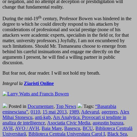
or negation, and no attempt at deception or prestidigitation will
change that fundamental reality.
th
During the mid-19
century, Professor Bowen was hindered in the
degree to which he could directly respond to his attackers by
considerations of professional and social prestige (none of his
attackers were academic experts, specialists in the field or, for that
matter, university professors.) Joyfully, I am not encumbered by
such limitations. Should Mr. Tismaneanu choose to emerge from
behind his careful insinuations and engage me directly on the
arguments I present, he will find a willing partner in public
discussion.
But fear not, dear reader. I will not hold my breath.
Integral la
Ziaristi Online
Posted in
Documentare
,
Top News
Tags:
“Basarabia
eminesciana”
,
0110
,
15 mai 2013
,
1989
,
Adevarul
,
agerpres
,
Alex
Mihai Stonescu
,
anti-kgb
,
Ars Analytica. Provocari si tendinte in
analiza de intelligence
,
Asociatia Civic Media
,
augustin buzura
,
AVH
,
AVO / AVH
,
Baia Mare
,
Basescu
,
BCU
,
Biblioteca Centrală
Universitară
,
Biblioteca Centrala Universitara Carol I
,
Black Sea
,