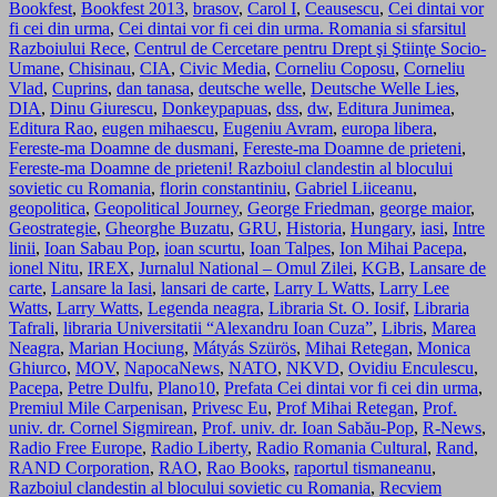
Bookfest
,
Bookfest 2013
,
brasov
,
Carol I
,
Ceausescu
,
Cei dintai vor
fi cei din urma
,
Cei dintai vor fi cei din urma. Romania si sfarsitul
Razboiului Rece
,
Centrul de Cercetare pentru Drept şi Ştiinţe Socio-
Umane
,
Chisinau
,
CIA
,
Civic Media
,
Corneliu Coposu
,
Corneliu
Vlad
,
Cuprins
,
dan tanasa
,
deutsche welle
,
Deutsche Welle Lies
,
DIA
,
Dinu Giurescu
,
Donkeypapuas
,
dss
,
dw
,
Editura Junimea
,
Editura Rao
,
eugen mihaescu
,
Eugeniu Avram
,
europa libera
,
Fereste-ma Doamne de dusmani
,
Fereste-ma Doamne de prieteni
,
Fereste-ma Doamne de prieteni! Razboiul clandestin al blocului
sovietic cu Romania
,
florin constantiniu
,
Gabriel Liiceanu
,
geopolitica
,
Geopolitical Journey
,
George Friedman
,
george maior
,
Geostrategie
,
Gheorghe Buzatu
,
GRU
,
Historia
,
Hungary
,
iasi
,
Intre
linii
,
Ioan Sabau Pop
,
ioan scurtu
,
Ioan Talpes
,
Ion Mihai Pacepa
,
ionel Nitu
,
IREX
,
Jurnalul National – Omul Zilei
,
KGB
,
Lansare de
carte
,
Lansare la Iasi
,
lansari de carte
,
Larry L Watts
,
Larry Lee
Watts
,
Larry Watts
,
Legenda neagra
,
Libraria St. O. Iosif
,
Libraria
Tafrali
,
libraria Universitatii “Alexandru Ioan Cuza”
,
Libris
,
Marea
Neagra
,
Marian Hociung
,
Mátyás Szürös
,
Mihai Retegan
,
Monica
Ghiurco
,
MOV
,
NapocaNews
,
NATO
,
NKVD
,
Ovidiu Enculescu
,
Pacepa
,
Petre Dulfu
,
Plano10
,
Prefata Cei dintai vor fi cei din urma
,
Premiul Mile Carpenisan
,
Privesc Eu
,
Prof Mihai Retegan
,
Prof.
univ. dr. Cornel Sigmirean
,
Prof. univ. dr. Ioan Sabău-Pop
,
R-News
,
Radio Free Europe
,
Radio Liberty
,
Radio Romania Cultural
,
Rand
,
RAND Corporation
,
RAO
,
Rao Books
,
raportul tismaneanu
,
Razboiul clandestin al blocului sovietic cu Romania
,
Recviem