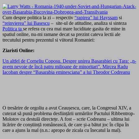
Cum despre politica la zi – respectiv
“rapirea” lui Hayssam
si
“reinvierea” lui Basescu
– site-ul de atitudine, analiza si sinteza
Politica ta
se refera cu cea mai mare luciditate gasita de mine in
spatiul online, nu-mi ramane decat sa prezint cateva lectii ale
trecutului pentru prezentul si viitorul Romaniei:
Ziaristi Online:
Un altfel de Corneliu Coposu. Despre unirea Basarabiei cu Tara: „n-
avem nevoie de încă patru milioane de minoritari”. Mircea Radu
Iacoban despre “Basarabia eminesciana” a lui Theodor Codreanu
O tresărire de orgoliu a avut Ceaușescu, care, la Congresul XIV, a
cutezat să pună problema desființării urmărilor Pactului Ribbentrop-
Molotov cu destulă directețe. A fost – scrie Codreanu – ultima lui
licărire de conștiință românească, de care și-a bătut joc în clipa în
care a ajuns la mal (n.n.: apropo de zicala cu înecatul la mal).