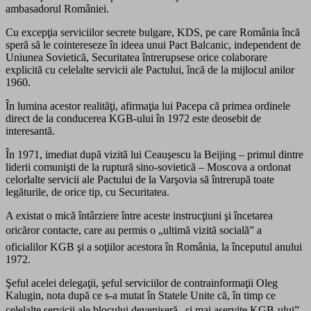
ambasadorul României.
Cu excepţia serviciilor secrete bulgare, KDS, pe care România încă
speră să le cointereseze în ideea unui Pact Balcanic, independent de
Uniunea Sovietică, Securitatea întrerupsese orice colaborare
explicită cu celelalte servicii ale Pactului, încă de la mijlocul anilor
1960.
În lumina acestor realităţi, afirmaţia lui Pacepa că primea ordinele
direct de la conducerea KGB-ului în 1972 este deosebit de
interesantă.
În 1971, imediat după vizită lui Ceauşescu la Beijing – primul dintre
liderii comunişti de la ruptură sino-sovietică – Moscova a ordonat
celorlalte servicii ale Pactului de la Varşovia să întrerupă toate
legăturile, de orice tip, cu Securitatea.
A existat o mică întârziere între aceste instrucţiuni şi încetarea
oricăror contacte, care au permis o „ultimă vizită socială” a
oficialilor KGB şi a soţiilor acestora în România, la începutul anului
1972.
Şeful acelei delegaţii, şeful serviciilor de contrainformaţii Oleg
Kalugin, nota după ce s-a mutat în Statele Unite că, în timp ce
celelalte servicii ale blocului deveniseră „şi mai aservite KGB-ului”,