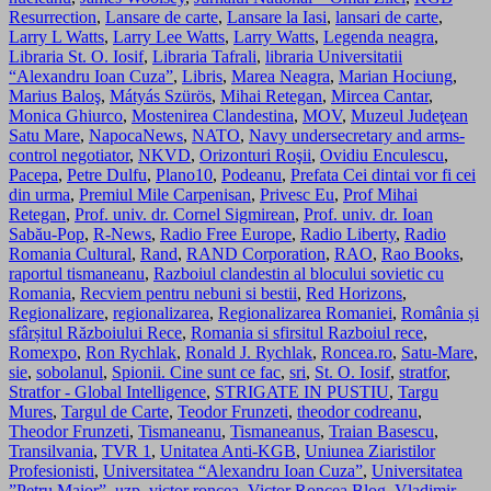
Resurrection
,
Lansare de carte
,
Lansare la Iasi
,
lansari de carte
,
Larry L Watts
,
Larry Lee Watts
,
Larry Watts
,
Legenda neagra
,
Libraria St. O. Iosif
,
Libraria Tafrali
,
libraria Universitatii
“Alexandru Ioan Cuza”
,
Libris
,
Marea Neagra
,
Marian Hociung
,
Marius Baloş
,
Mátyás Szürös
,
Mihai Retegan
,
Mircea Cantar
,
Monica Ghiurco
,
Mostenirea Clandestina
,
MOV
,
Muzeul Judeţean
Satu Mare
,
NapocaNews
,
NATO
,
Navy undersecretary and arms-
control negotiator
,
NKVD
,
Orizonturi Roşii
,
Ovidiu Enculescu
,
Pacepa
,
Petre Dulfu
,
Plano10
,
Podeanu
,
Prefata Cei dintai vor fi cei
din urma
,
Premiul Mile Carpenisan
,
Privesc Eu
,
Prof Mihai
Retegan
,
Prof. univ. dr. Cornel Sigmirean
,
Prof. univ. dr. Ioan
Sabău-Pop
,
R-News
,
Radio Free Europe
,
Radio Liberty
,
Radio
Romania Cultural
,
Rand
,
RAND Corporation
,
RAO
,
Rao Books
,
raportul tismaneanu
,
Razboiul clandestin al blocului sovietic cu
Romania
,
Recviem pentru nebuni si bestii
,
Red Horizons
,
Regionalizare
,
regionalizarea
,
Regionalizarea Romaniei
,
România și
sfârșitul Războiului Rece
,
Romania si sfirsitul Razboiul rece
,
Romexpo
,
Ron Rychlak
,
Ronald J. Rychlak
,
Roncea.ro
,
Satu-Mare
,
sie
,
sobolanul
,
Spionii. Cine sunt ce fac
,
sri
,
St. O. Iosif
,
stratfor
,
Stratfor - Global Intelligence
,
STRIGATE IN PUSTIU
,
Targu
Mures
,
Targul de Carte
,
Teodor Frunzeti
,
theodor codreanu
,
Theodor Frunzeti
,
Tismaneanu
,
Tismaneanus
,
Traian Basescu
,
Transilvania
,
TVR 1
,
Unitatea Anti-KGB
,
Uniunea Ziaristilor
Profesionisti
,
Universitatea “Alexandru Ioan Cuza”
,
Universitatea
”Petru Maior”
,
uzp
,
victor roncea
,
Victor Roncea Blog
,
Vladimir