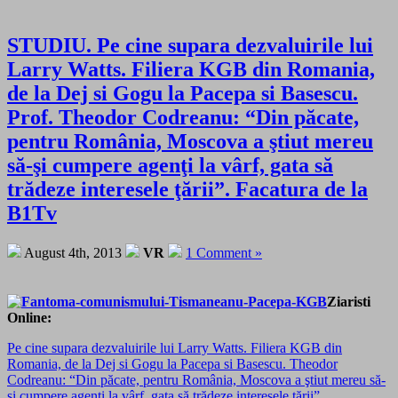
STUDIU. Pe cine supara dezvaluirile lui
Larry Watts. Filiera KGB din Romania,
de la Dej si Gogu la Pacepa si Basescu.
Prof. Theodor Codreanu: “Din păcate,
pentru România, Moscova a ştiut mereu
să-şi cumpere agenţi la vârf, gata să
trădeze interesele ţării”. Facatura de la
B1Tv
August 4th, 2013
VR
1 Comment »
Ziaristi
Online:
Pe cine supara dezvaluirile lui Larry Watts. Filiera KGB din
Romania, de la Dej si Gogu la Pacepa si Basescu. Theodor
Codreanu: “Din păcate, pentru România, Moscova a ştiut mereu să-
şi cumpere agenţi la vârf, gata să trădeze interesele ţării”