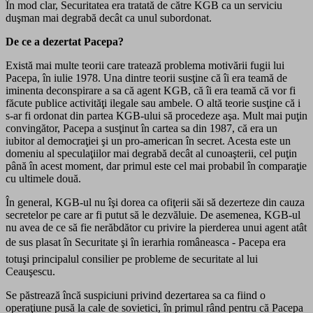
În mod clar, Securitatea era tratată de către KGB ca un serviciu
duşman mai degrabă decât ca unul subordonat.
De ce a dezertat Pacepa?
Există mai multe teorii care tratează problema motivării fugii lui
Pacepa, în iulie 1978. Una dintre teorii susţine că îi era teamă de
iminenta deconspirare a sa că agent KGB, că îi era teamă că vor fi
făcute publice activităţi ilegale sau ambele. O altă teorie susţine că i
s-ar fi ordonat din partea KGB-ului să procedeze aşa. Mult mai puţin
convingător, Pacepa a susţinut în cartea sa din 1987, că era un
iubitor al democraţiei şi un pro-american în secret. Acesta este un
domeniu al speculaţiilor mai degrabă decât al cunoaşterii, cel puţin
până în acest moment, dar primul este cel mai probabil în comparaţie
cu ultimele două.
În general, KGB-ul nu îşi dorea ca ofiţerii săi să dezerteze din cauza
secretelor pe care ar fi putut să le dezvăluie. De asemenea, KGB-ul
nu avea de ce să fie nerăbdător cu privire la pierderea unui agent atât
de sus plasat în Securitate şi în ierarhia româneasca - Pacepa era
totuşi principalul consilier pe probleme de securitate al lui
Ceauşescu.
Se păstrează încă suspiciuni privind dezertarea sa ca fiind o
operaţiune pusă la cale de sovietici, în primul rând pentru că Pacepa