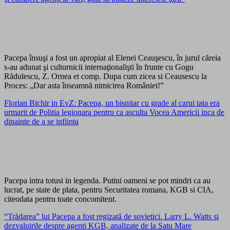
Pacepa însuşi a fost un apropiat al Elenei Ceauşescu, în jurul căreia
s-au adunat şi culturnicii internaţionalişti în frunte cu Gogu
Rădulescu, Z. Ornea et comp. Dupa cum zicea si Ceausescu la
Proces: „Dar asta înseamnă nimicirea României!”
Florian Bichir in EvZ: Pacepa, un bisnitar cu grade al carui tata era
urmarit de Politia legionara pentru ca asculta Vocea Americii inca de
dinainte de a se infiinta
Pacepa intra totusi in legenda. Putini oameni se pot mindri ca au
lucrat, pe state de plata, pentru Securitatea romana, KGB si CIA,
citeodata pentru toate concomitent.
“Trădarea” lui Pacepa a fost regizată de sovietici. Larry L. Watts si
dezvaluirile despre agenti KGB, analizate de la Satu Mare