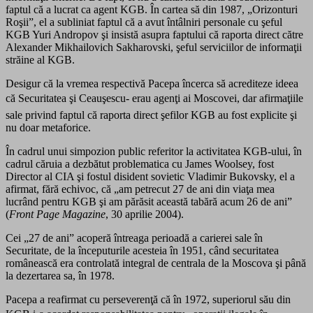
faptul că a lucrat ca agent KGB. În cartea să din 1987, „Orizonturi
Roşii”, el a subliniat faptul că a avut întâlniri personale cu şeful
KGB Yuri Andropov şi insistă asupra faptului că raporta direct către
Alexander Mikhailovich Sakharovski, şeful serviciilor de informaţii
străine al KGB.
Desigur că la vremea respectivă Pacepa încerca să acrediteze ideea
că Securitatea şi Ceauşescu- erau agenţi ai Moscovei, dar afirmaţiile
sale privind faptul că raporta direct şefilor KGB au fost explicite şi
nu doar metaforice.
În cadrul unui simpozion public referitor la activitatea KGB-ului, în
cadrul căruia a dezbătut problematica cu James Woolsey, fost
Director al CIA şi fostul disident sovietic Vladimir Bukovsky, el a
afirmat, fără echivoc, că „am petrecut 27 de ani din viaţa mea
lucrând pentru KGB şi am părăsit această tabără acum 26 de ani”
(
Front Page Magazine
, 30 aprilie 2004).
Cei „27 de ani” acoperă întreaga perioadă a carierei sale în
Securitate, de la începuturile acesteia în 1951, când securitatea
românească era controlată integral de centrala de la Moscova şi până
la dezertarea sa, în 1978.
Pacepa a reafirmat cu perseverenţă că în 1972, superiorul său din