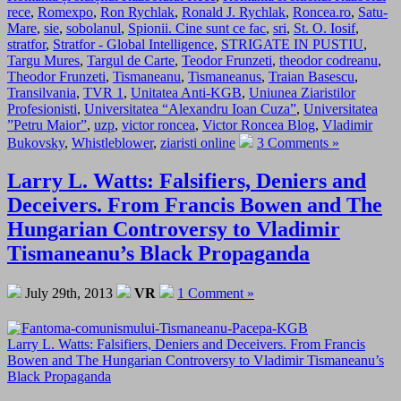
rece
,
Romexpo
,
Ron Rychlak
,
Ronald J. Rychlak
,
Roncea.ro
,
Satu-
Mare
,
sie
,
sobolanul
,
Spionii. Cine sunt ce fac
,
sri
,
St. O. Iosif
,
stratfor
,
Stratfor - Global Intelligence
,
STRIGATE IN PUSTIU
,
Targu Mures
,
Targul de Carte
,
Teodor Frunzeti
,
theodor codreanu
,
Theodor Frunzeti
,
Tismaneanu
,
Tismaneanus
,
Traian Basescu
,
Transilvania
,
TVR 1
,
Unitatea Anti-KGB
,
Uniunea Ziaristilor
Profesionisti
,
Universitatea “Alexandru Ioan Cuza”
,
Universitatea
”Petru Maior”
,
uzp
,
victor roncea
,
Victor Roncea Blog
,
Vladimir
Bukovsky
,
Whistleblower
,
ziaristi online
3 Comments »
Larry L. Watts: Falsifiers, Deniers and
Deceivers. From Francis Bowen and The
Hungarian Controversy to Vladimir
Tismaneanu’s Black Propaganda
July 29th, 2013
VR
1 Comment »
Larry L. Watts: Falsifiers, Deniers and Deceivers. From Francis
Bowen and The Hungarian Controversy to Vladimir Tismaneanu’s
Black Propaganda