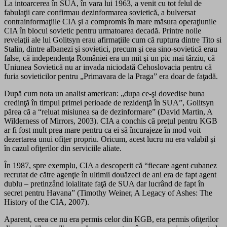
La intoarcerea în SUA, în vara lui 1963, a venit cu tot felul de
fabulaţii care confirmau dezinformarea sovietică, a bulversat
contrainformaţiile CIA şi a compromis în mare măsura operaţiunile
CIA în blocul sovietic pentru urmatoarea decadă. Printre noile
revelaţii ale lui Golitsyn erau afirmaţiile cum că ruptura dintre Tito si
Stalin, dintre albanezi şi sovietici, precum şi cea sino-sovietică erau
false, că independenţa României era un mit şi un pic mai târziu, că
Uniunea Sovietică nu ar invada niciodată Cehoslovacia pentru că
furia sovieticilor pentru „Primavara de la Praga” era doar de faţadă.
După cum nota un analist american: „dupa ce-şi dovedise buna
credinţă în timpul primei perioade de rezidenţă în SUA”, Golitsyn
părea că a “reluat misiunea sa de dezinformare” (David Martin, A
Wilderness of Mirrors, 2003). CIA a conchis că preţul pentru KGB
ar fi fost mult prea mare pentru ca ei să încurajeze în mod voit
dezertarea unui ofiţer propriu. Oricum, acest lucru nu era valabil şi
în cazul ofiţerilor din serviciile aliate.
În 1987, spre exemplu, CIA a descoperit că “fiecare agent cubanez
recrutat de către agenţie în ultimii douăzeci de ani era de fapt agent
dublu – pretinzând loialitate faţă de SUA dar lucrând de fapt în
secret pentru Havana” (Timothy Weiner, A Legacy of Ashes: The
History of the CIA, 2007).
Aparent, ceea ce nu era permis celor din KGB, era permis ofiţerilor