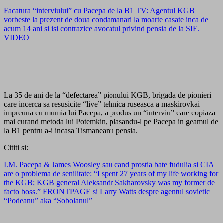
Facatura “interviului” cu Pacepa de la B1 TV: Agentul KGB
vorbeste la prezent de doua condamanari la moarte casate inca de
acum 14 ani si isi contrazice avocatul privind pensia de la SIE.
VIDEO
La 35 de ani de la “defectarea” pionului KGB, brigada de pionieri
care incerca sa resusicite “live” tehnica ruseasca a maskirovkai
impreuna cu mumia lui Pacepa, a produs un “interviu” care copiaza
mai curand metoda lui Potemkin, plasandu-l pe Pacepa in geamul de
la B1 pentru a-i incasa Tismaneanu pensia.
Cititi si:
I.M. Pacepa & James Woosley sau cand prostia bate fudulia si CIA
are o problema de senilitate: “I spent 27 years of my life working for
the KGB; KGB general Aleksandr Sakharovsky was my former de
facto boss.” FRONTPAGE si Larry Watts despre agentul sovietic
“Podeanu” aka “Sobolanul”