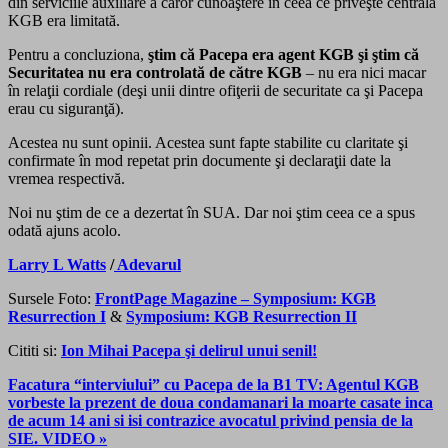
din serviciile auxiliare a căror cunoaştere în ceea ce priveşte centrala
KGB era limitată.
Pentru a concluziona,
ştim că Pacepa era agent KGB şi ştim că
Securitatea nu era controlată de către KGB
– nu era nici macar
în relaţii cordiale (deşi unii dintre ofiţerii de securitate ca şi Pacepa
erau cu siguranţă).
Acestea nu sunt opinii. Acestea sunt fapte stabilite cu claritate şi
confirmate în mod repetat prin documente şi declaraţii date la
vremea respectivă.
Noi nu ştim de ce a dezertat în SUA. Dar noi ştim ceea ce a spus
odată ajuns acolo.
Larry L Watts
/
Adevarul
Sursele Foto:
FrontPage Magazine – Symposium: KGB
Resurrection I
&
Symposium: KGB Resurrection II
Cititi si:
Ion Mihai Pacepa şi delirul unui senil!
Facatura “interviului” cu Pacepa de la B1 TV: Agentul KGB
vorbeste la prezent de doua condamanari la moarte casate inca
de acum 14 ani si isi contrazice avocatul privind pensia de la
SIE. VIDEO »