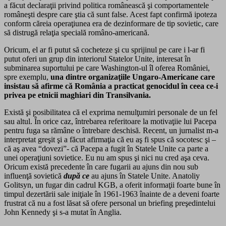
a făcut declaraţii privind politica românească şi comportamentele
româneşti despre care ştia că sunt false. Acest fapt confirmă ipoteza
conform căreia operaţiunea era de dezinformare de tip sovietic, care
să distrugă relaţia specială româno-americană.
Oricum, el ar fi putut să cocheteze şi cu sprijinul pe care i l-ar fi
putut oferi un grup din interiorul Statelor Unite, interesat în
subminarea suportului pe care Washington-ul îl oferea României,
spre exemplu,
una dintre organizaţiile Ungaro-Americane care
insistau să afirme că România a practicat genocidul în ceea ce-i
privea pe etnicii maghiari din Transilvania.
Există şi posibilitatea că el exprima nemulţumiri personale de un fel
sau altul. În orice caz, întrebarea referitoare la motivaţiie lui Pacepa
pentru fuga sa rămâne o întrebare deschisă. Recent, un jurnalist m-a
interpretat greşit şi a făcut afirmaţia că eu aş fi spus că socotesc şi –
că aş avea “dovezi”- că Pacepa a fugit în Statele Unite ca parte a
unei operaţiuni sovietice. Eu nu am spus şi nici nu cred aşa ceva.
Oricum există precedente în care fugarii au ajuns din nou sub
influenţă sovietică
după ce
au ajuns în Statele Unite. Anatoliy
Golitsyn, un fugar din cadrul KGB, a oferit informaţii foarte bune în
timpul dezertării sale iniţiale în 1961-1963 înainte de a deveni foarte
frustrat că nu a fost lăsat să ofere personal un briefing preşedintelui
John Kennedy şi s-a mutat în Anglia.