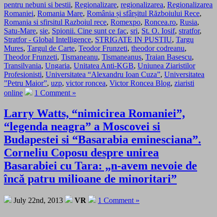
pentru nebuni si bestii
,
Regionalizare
,
regionalizarea
,
Regionalizarea
Romaniei
,
Romania Mare
,
România și sfârșitul Războiului Rece
,
Romania si sfirsitul Razboiul rece
,
Romexpo
,
Roncea.ro
,
Rusia
,
Satu-Mare
,
sie
,
Spionii. Cine sunt ce fac
,
sri
,
St. O. Iosif
,
stratfor
,
Stratfor - Global Intelligence
,
STRIGATE IN PUSTIU
,
Targu
Mures
,
Targul de Carte
,
Teodor Frunzeti
,
theodor codreanu
,
Theodor Frunzeti
,
Tismaneanu
,
Tismaneanus
,
Traian Basescu
,
Transilvania
,
Ungaria
,
Unitatea Anti-KGB
,
Uniunea Ziaristilor
Profesionisti
,
Universitatea “Alexandru Ioan Cuza”
,
Universitatea
”Petru Maior”
,
uzp
,
victor roncea
,
Victor Roncea Blog
,
ziaristi
online
1 Comment »
Larry Watts, “nimicirea Romaniei”,
“legenda neagra” a Moscovei si
Budapestei si “Basarabia eminesciana”.
Corneliu Coposu despre unirea
Basarabiei cu Tara: „n-avem nevoie de
încă patru milioane de minoritari”
July 22nd, 2013
VR
1 Comment »