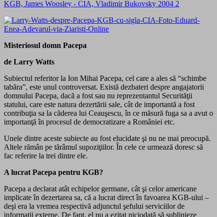
Misteriosul domn Pacepa
de Larry Watts
Subiectul referitor la Ion Mihai Pacepa, cel care a ales să “schimbe
tabăra”, este unul controversat. Există dezbateri despre angajatorii
domnului Pacepa, dacă a fost sau nu reprezentantul Securităţii
statului, care este natura dezertării sale, cât de importantă a fost
contribuţia sa la căderea lui Ceauşescu, în ce măsură fuga sa a avut o
importanţă în procesul de democratizare a României etc.
Unele dintre aceste subiecte au fost elucidate şi nu ne mai preocupă.
Altele rămân pe tărâmul supoziţiilor. În cele ce urmează doresc să
fac referire la trei dintre ele.
A lucrat Pacepa pentru KGB?
Pacepa a declarat atât echipelor germane, cât şi celor americane
implicate în dezertarea sa, că a lucrat direct în favoarea KGB-ului –
deşi era la vremea respectivă adjunctul şefului serviciilor de
informaţii externe. De fapt, el nu a ezitat niciodată să sublinieze