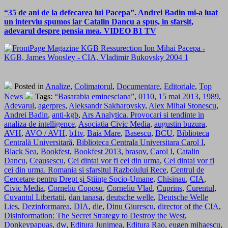
“35 de ani de la defecarea lui Pacepa”. Andrei Badin mi-a luat
un interviu spumos iar Catalin Dancu a spus, in sfarsit,
adevarul despre pensia mea. VIDEO B1 TV
Posted in
Analize
,
Colimatorul
,
Documentare
,
Editoriale
,
Top
News
Tags:
“Basarabia eminesciana”
,
0110
,
15 mai 2013
,
1989
,
Adevarul
,
agerpres
,
Aleksandr Sakharovsky
,
Alex Mihai Stonescu
,
Andrei Badin
,
anti-kgb
,
Ars Analytica. Provocari si tendinte in
analiza de intelligence
,
Asociatia Civic Media
,
augustin buzura
,
AVH
,
AVO / AVH
,
b1tv
,
Baia Mare
,
Basescu
,
BCU
,
Biblioteca
Centrală Universitară
,
Biblioteca Centrala Universitara Carol I
,
Black Sea
,
Bookfest
,
Bookfest 2013
,
brasov
,
Carol I
,
Catalin
Dancu
,
Ceausescu
,
Cei dintai vor fi cei din urma
,
Cei dintai vor fi
cei din urma. Romania si sfarsitul Razboiului Rece
,
Centrul de
Cercetare pentru Drept şi Ştiinţe Socio-Umane
,
Chisinau
,
CIA
,
Civic Media
,
Corneliu Coposu
,
Corneliu Vlad
,
Cuprins
,
Curentul
,
Cuvantul Libertatii
,
dan tanasa
,
deutsche welle
,
Deutsche Welle
Lies
,
Dezinformarea
,
DIA
,
die
,
Dinu Giurescu
,
director of the CIA
,
Disinformation: The Secret Strategy to Destroy the West
,
Donkeypapuas
,
dw
,
Editura Junimea
,
Editura Rao
,
eugen mihaescu
,