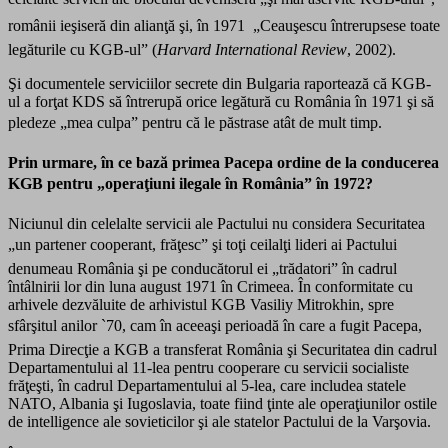
românii ieşiseră din alianţă şi, în 1971  „Ceauşescu întrerupsese toate
legăturile cu KGB-ul” (
Harvard International Review
, 2002).
Şi documentele serviciilor secrete din Bulgaria raportează că KGB-
ul a forţat KDS să întrerupă orice legătură cu România în 1971 şi să
pledeze „mea culpa” pentru că le păstrase atât de mult timp.
Prin urmare, în ce bază primea Pacepa ordine de la conducerea
KGB pentru „operaţiuni ilegale în România” în 1972?
Niciunul din celelalte servicii ale Pactului nu considera Securitatea
„un partener cooperant, frăţesc” şi toţi ceilalţi lideri ai Pactului
denumeau România şi pe conducătorul ei „trădatori” în cadrul
întâlnirii lor din luna august 1971 în Crimeea. În conformitate cu
arhivele dezvăluite de arhivistul KGB Vasiliy Mitrokhin, spre
sfârşitul anilor `70, cam în aceeaşi perioadă în care a fugit Pacepa,
Prima Direcţie a KGB a transferat România şi Securitatea din cadrul
Departamentului al 11-lea pentru cooperare cu servicii socialiste
frăţeşti, în cadrul Departamentului al 5-lea, care includea statele
NATO, Albania şi Iugoslavia, toate fiind ţinte ale operaţiunilor ostile
de intelligence ale sovieticilor şi ale statelor Pactului de la Varşovia.