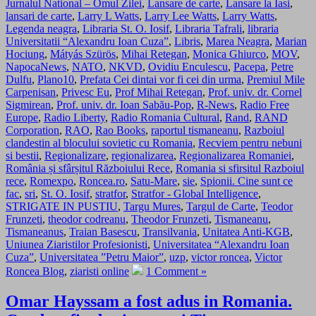
Jurnalul National – Omul Zilei
,
Lansare de carte
,
Lansare la Iasi
,
lansari de carte
,
Larry L Watts
,
Larry Lee Watts
,
Larry Watts
,
Legenda neagra
,
Libraria St. O. Iosif
,
Libraria Tafrali
,
libraria
Universitatii “Alexandru Ioan Cuza”
,
Libris
,
Marea Neagra
,
Marian
Hociung
,
Mátyás Szürös
,
Mihai Retegan
,
Monica Ghiurco
,
MOV
,
NapocaNews
,
NATO
,
NKVD
,
Ovidiu Enculescu
,
Pacepa
,
Petre
Dulfu
,
Plano10
,
Prefata Cei dintai vor fi cei din urma
,
Premiul Mile
Carpenisan
,
Privesc Eu
,
Prof Mihai Retegan
,
Prof. univ. dr. Cornel
Sigmirean
,
Prof. univ. dr. Ioan Sabău-Pop
,
R-News
,
Radio Free
Europe
,
Radio Liberty
,
Radio Romania Cultural
,
Rand
,
RAND
Corporation
,
RAO
,
Rao Books
,
raportul tismaneanu
,
Razboiul
clandestin al blocului sovietic cu Romania
,
Recviem pentru nebuni
si bestii
,
Regionalizare
,
regionalizarea
,
Regionalizarea Romaniei
,
România și sfârșitul Războiului Rece
,
Romania si sfirsitul Razboiul
rece
,
Romexpo
,
Roncea.ro
,
Satu-Mare
,
sie
,
Spionii. Cine sunt ce
fac
,
sri
,
St. O. Iosif
,
stratfor
,
Stratfor - Global Intelligence
,
STRIGATE IN PUSTIU
,
Targu Mures
,
Targul de Carte
,
Teodor
Frunzeti
,
theodor codreanu
,
Theodor Frunzeti
,
Tismaneanu
,
Tismaneanus
,
Traian Basescu
,
Transilvania
,
Unitatea Anti-KGB
,
Uniunea Ziaristilor Profesionisti
,
Universitatea “Alexandru Ioan
Cuza”
,
Universitatea ”Petru Maior”
,
uzp
,
victor roncea
,
Victor
Roncea Blog
,
ziaristi online
1 Comment »
Omar Hayssam a fost adus in Romania.