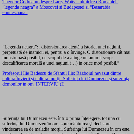
Theodor Codreanu despre Larry Watts, “nimicirea Romaniei”,
“legenda neagra” a Moscovei si Budapestei si “Basarabia
eminesciana”
“Legenda neagra”: „distorsionarea atentă a istoriei unei naţiuni,
perpetuată de inamicii ei, pentru a o învinge. O distorsionare cât mai
monstruoasă posibil, cu scopul de a atinge un anumit scop:
descalificarea morală a unei naţiuni (…) în orice mod posibil.”
Profesorul Ilie Badescu de Sfantul Ilie: Războiul nevăzut dintre
cultura Învierii şi cultura morţii. Suferinţa lui Dumnezeu şi suferinţa
demonilor în om. INTERVIU (I)
Suferinţa lui Dumnezeu este, într-o primă înţelegere, tot una cu
suferinţa lui Dumnezeu în om, spre mântuirea şi deci spre
vindecarea sa de maladia morţii. Suferinţa lui Dumnezeu în om este,