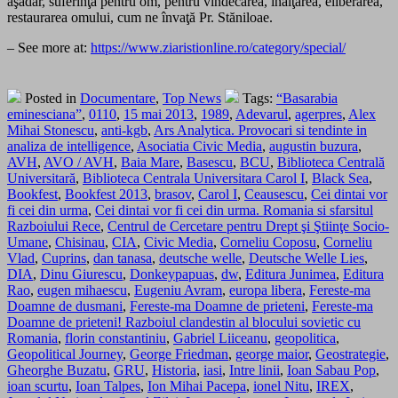
aşadar, suferinţă pentru om, pentru vindecarea, înălţarea, eliberarea,
restaurarea omului, cum ne învaţă Pr. Stăniloae.
– See more at:
https://www.ziaristionline.ro/category/special/
Posted in
Documentare
,
Top News
Tags:
“Basarabia
eminesciana”
,
0110
,
15 mai 2013
,
1989
,
Adevarul
,
agerpres
,
Alex
Mihai Stonescu
,
anti-kgb
,
Ars Analytica. Provocari si tendinte in
analiza de intelligence
,
Asociatia Civic Media
,
augustin buzura
,
AVH
,
AVO / AVH
,
Baia Mare
,
Basescu
,
BCU
,
Biblioteca Centrală
Universitară
,
Biblioteca Centrala Universitara Carol I
,
Black Sea
,
Bookfest
,
Bookfest 2013
,
brasov
,
Carol I
,
Ceausescu
,
Cei dintai vor
fi cei din urma
,
Cei dintai vor fi cei din urma. Romania si sfarsitul
Razboiului Rece
,
Centrul de Cercetare pentru Drept şi Ştiinţe Socio-
Umane
,
Chisinau
,
CIA
,
Civic Media
,
Corneliu Coposu
,
Corneliu
Vlad
,
Cuprins
,
dan tanasa
,
deutsche welle
,
Deutsche Welle Lies
,
DIA
,
Dinu Giurescu
,
Donkeypapuas
,
dw
,
Editura Junimea
,
Editura
Rao
,
eugen mihaescu
,
Eugeniu Avram
,
europa libera
,
Fereste-ma
Doamne de dusmani
,
Fereste-ma Doamne de prieteni
,
Fereste-ma
Doamne de prieteni! Razboiul clandestin al blocului sovietic cu
Romania
,
florin constantiniu
,
Gabriel Liiceanu
,
geopolitica
,
Geopolitical Journey
,
George Friedman
,
george maior
,
Geostrategie
,
Gheorghe Buzatu
,
GRU
,
Historia
,
iasi
,
Intre linii
,
Ioan Sabau Pop
,
ioan scurtu
,
Ioan Talpes
,
Ion Mihai Pacepa
,
ionel Nitu
,
IREX
,