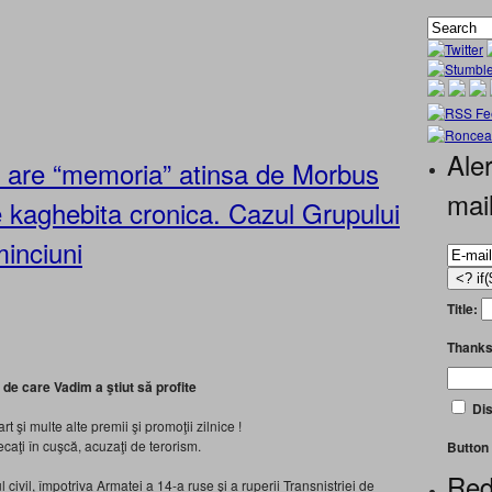
Aler
” are “memoria” atinsa de Morbus
mai
 kaghebita cronica. Cazul Grupului
minciuni
Title:
Thanks
de care Vadim a ştiut să profite
Dis
t şi multe alte premii şi promoţii zilnice !
caţi în cuşcă, acuzaţi de terorism.
Button 
Red
civil, împotriva Armatei a 14-a ruse şi a ruperii Transnistriei de