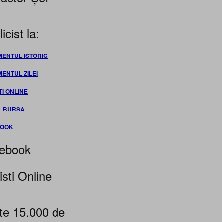
icist la:
MENTUL ISTORIC
MENTUL ZILEI
TI ONLINE
L BURSA
BOOK
ebook
isti Online
te 15.000 de