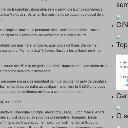
sem
riei de Basarabia”. Basarabia este o provincie istorica romanesca
blica Moldova si Ucraina. Transnistria nu se putea rupe decat de o
va.
CI
 si a implicat mai multe persoane decat cele nominalizate. Daca e
 faptul ca e lovita grav de Alzheimer, e si foarte scurta.
Top
! Probabil cea mai mare tampenie. Este vorba de 9 ani. Dar ce mai
asca pentru “Memoria EvZ”? Corect: Ilascu a fost eliberat pe 5 mai
electorale ale PRM la alegerile din 2000, dupa modelul partidelor de la
a mandate desi era in inchisoare.
ru persoane era asa de important de notat accidentul grav de circulatie
tusi, si faptul ca cei patru au castigat in premiera la CEDO un proces
ropeana pentru detinerea
de facto
a celor patru romani.
Car
04, nu in 2005.
ii Moldova, Gheorghe Ghimpu, Alexandru Lesco, Tudor Popa si Andrei
O s
iei, au fost decorati, in 2007, de presedintele Romaniei, Traian
 in grad de Cavaler, conferit celor trei fosti membri ai Grupului
la”. “Lesco, Ivantoc si Petrov-Popa – trei nume care inseamna dragoste