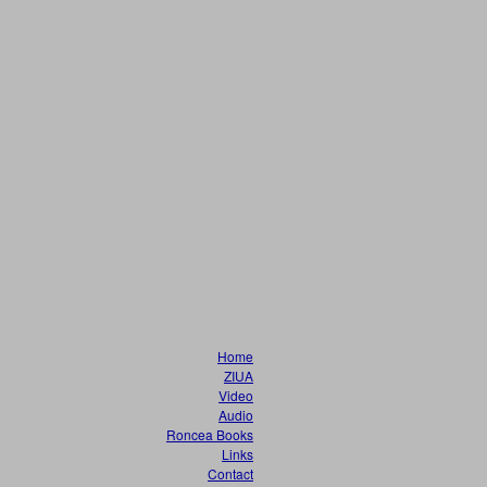
Home
ZIUA
Video
Audio
Roncea Books
Links
Contact