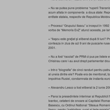
–
Nu se putea pune problema “ruperii Transnist
acum aflata in componenta a doua state: Repu
entitate statala, respectiv de Republica Moldo
–
Procesul “Grupului Ilascu” a inceput in 1992
vorba de “Memoria EvZ” atunci aceasta, pe langa
–
“Ilaşcu este graţiat şi eliberat după 9 luni”
conteaza in ziua de azi 9 ani de puscarie ruse
2001.
–
Nu a fost “racolat” de PRM ci pus pe listele 
Chisinau care l-au avut drept parlamentar dou
–
Intr-o “biografie” de cinci randuri pentru pat
al uneia dintre ele? Poate era de mentionat, to
impotriva Rusiei, condamnata de instanta eu
–
Alexandru Lesco a fost eliberat la 2 iunie 20
–
Pana la presedintele interimar al Republic
Ivantoc, cetateni de onoare ai Capitalei Roman
Basescu, cu Ordinul National “Steaua Romaniei”
Ilascu, pentru “patriotism, curaj si tarie mora