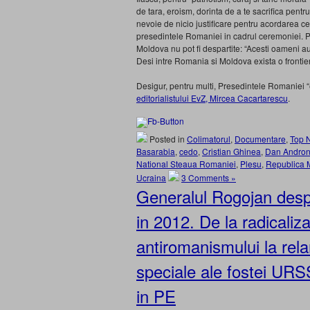
de tara, eroism, dorinta de a te sacrifica pentr
nevoie de nicio justificare pentru acordarea cele
presedintele Romaniei in cadrul ceremoniei. Pr
Moldova nu pot fi despartite: “Acesti oameni au 
Desi intre Romania si Moldova exista o frontiera 
Desigur, pentru multi, Presedintele Romaniei “e
editorialistului EvZ, Mircea Cacartarescu
.
Posted in
Colimatorul
,
Documentare
,
Top 
Basarabia
,
cedo
,
Cristian Ghinea
,
Dan Andron
National Steaua Romaniei
,
Plesu
,
Republica 
Ucraina
3 Comments »
Generalul Rogojan desp
in 2012. De la radicaliz
antiromanismului la rela
speciale ale fostei UR
in PE