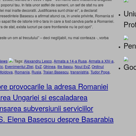
u poporul tau. In fata unor astfel de oameni, un sef de stat nu are
i mai inalte decoratii. Justificarea sunt chiar ei”, a declarat
Uniu
esedintele Basescu a afirmat atunci ca, in unele privinte, Romania si
sapat file de istorie intr-o tara in care a fost candva parte a Romaniei.
Prof
de stat, exista lucruri pe care frontierele nu le pot opri”.
ste un om al trecutului” – deci neglijabil, nu mai conteaza -, vorba
Pen
News
Tags:
Alexandru Lesco
,
Armata a 14-a Rusa
,
Armata a XIV-a
,
Goo
ic
,
Evenimentul Zilei
,
EvZ
,
Ghinea
,
Ilie Ilascu
,
Noul EvZ
,
Ordinul
Moldova
,
Romania
,
Rusia
,
Traian Basescu
,
transnistria
,
Tudor Popa
,
re provocarile la adresa Romaniei
area Ungariei si escaladarea
nsarea subversiunii serviciilor
SS. Elena Basescu despre Basarabia