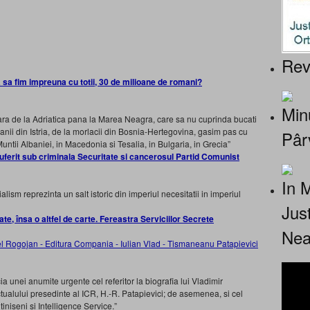
Rev
a sa fim impreuna cu totii, 30 de milioane de romani?
Minu
 tara de la Adriatica pana la Marea Neagra, care sa nu cuprinda bucati
anii din Istria, de la morlacii din Bosnia-Hertegovina, gasim pas cu
Pâr
untii Albaniei, in Macedonia si Tesalia, in Bulgaria, in Grecia”
rit sub criminala Securitate si cancerosul Partid Comunist
In 
lism reprezinta un salt istoric din imperiul necesitatii in imperiul
Jus
te, însa o altfel de carte. Fereastra Serviciilor Secrete
Nea
ia unei anumite urgente cel referitor la biografia lui Vladimir
ctualului presedinte al ICR, H.-R. Patapievici; de asemenea, si cel
tiniseni si Intelligence Service.”