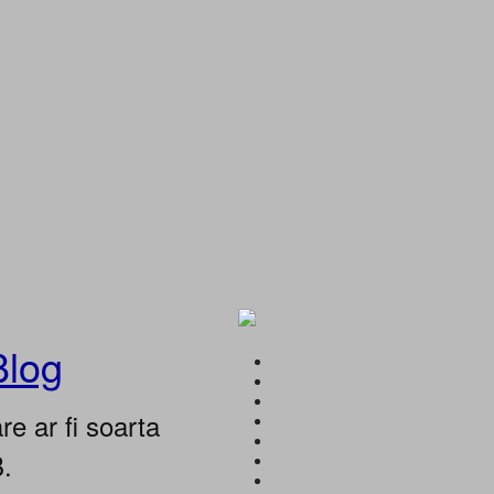
Blog
e ar fi soarta
B.