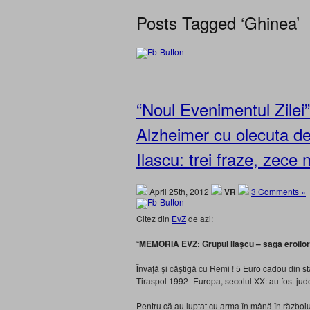
Posts Tagged ‘Ghinea’
“Noul Evenimentul Zilei
Alzheimer cu olecuta de
Ilascu: trei fraze, zece 
April 25th, 2012
VR
3 Comments »
Citez din
EvZ
de azi:
“
MEMORIA EVZ: Grupul Ilaşcu – saga eroilor 
Î
nvaţă şi câştigă cu Remi ! 5 Euro cadou din star
Tiraspol 1992- Europa, secolul XX: au fost jude
Pentru că au luptat cu arma în mână în războiul 