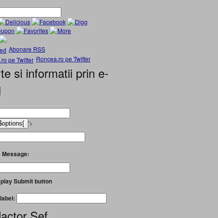
Abonare RSS
Roncea.ro pe Twitter
te si informatii prin e-
l
'>
 Message:
play Submit button
label:
actor Șef