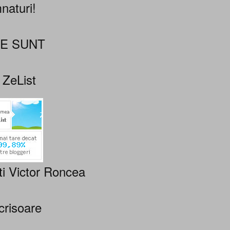
naturi!
NE SUNT
 ZeList
ti Victor Roncea
crisoare