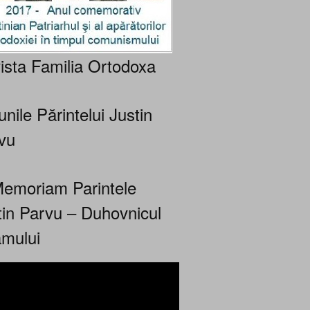
ista Familia Ortodoxa
nile Părintelui Justin
vu
Memoriam Parintele
tin Parvu – Duhovnicul
mului