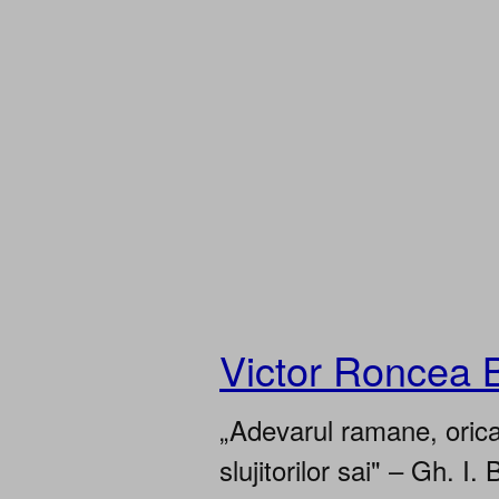
Victor Roncea 
„Adevarul ramane, oricar
slujitorilor sai" – Gh. I. 