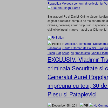
Republica Moldova conform directivelor lui Vor
Basarabeni.Ro si Ziaristi Online vă pun la disp
coşmar birocratic” compus de mai tanara moldou
Ghinea, personaj anost propulsat in spatiul civi
civiliei de insusi marele maestru al Dilemei lui
Posted in
Analize
,
Colimatorul
,
Documenta
Basarabia
,
Centrul Roman de Politici Europe
Plesu
,
Sar
,
soros
,
sri
,
transnistria
,
Vadim Pisari
EXCLUSIV. Vladimir Ti
criminala Securitate si
Generalul Aurel Rogojan 
impreuna cu totii, 30 d
Plesu si Patapievici
December 9th, 2011
VR
No Comme