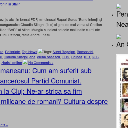
onin si Stalin
Pen
oziţie aici, în format PDF, mincinosul Raport Soros “Bune intenţii şi
Nea
nguroaica Claudia Silaghi (foto) si girat de mai versatul Cristian
l de “SAR”-ul Alinei Mungiu si ridicat pe cele mai inalte culmi ale
 Dinu Patriciu, recte Andrei Plesu
An 
re
,
Editoriale
,
Top News
Tags:
Aurel Rogojan
,
Baconschi
,
ne
,
Claudia Silaghi
,
eba
,
elena basescu
,
GDS
,
Ghinea
,
ICR
,
KGB
,
,
ziaristi online
No Comments »
smaneanu: Cum am suferit sub
 cancerosul Partid Comunist.
la Cluj: Ne-ar strica sa fim
e milioane de romani? Cultura despre
nts »