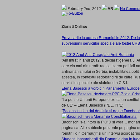
February 2nd, 2012
VR
No Commen
Ziaristi Online:
Provocarile la adresa Romaniei in 2012. De la
subversiunii serviciilor speciale ale fostei UR
”Am intrat în anul 2012, a declarat generalul A
care vin mai din urmă: radicalizarea politicii n
antiromânismului în Serbia, instabilitatea polit
acestea, în contextul redobândirii de către Rus
serviciile speciale ale statelor din C.S.I.
Elena Basescu a vorbit in Parlamentul European
“La portile Uniunii Europene exista un conflic
de UE” – Elena Basescu (PDL, PPE)
”
Baconschi si-a dat demisia si de pe Faceboo
Baconschi s-a intors la F”C”D si vrea… monarhi
pagina sa. Alte subiecte prezente pe pagina d
românii din Cernăuţi” si un interviu acordat rus
Studentii basarabenii din Romania dau in jude