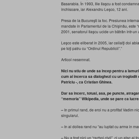
Basarabia. În 1993, Ilie Ilaşcu a fost condamn
închisoare, iar Alexandru Leşco, 12 ani.
Presa de la Bucureşti ia foc. Presiunea interna
mandate în Parlamentul de la Chişinău, este “r
2001, senatorul Ilaşcu ucide un bătrân într-un
Leşco este eliberat în 2005, iar ceilalţi doi a
pe toţi patru cu “Ordinul Republicii”.”
Articol nesemnat.
Nici nu stiu de unde sa incep pentru a lamuri
cum ai incerca sa dialoghezi cu un troglodit di
Patriciu -, ca Cristian Ghinea.
Dar sa incerc, totusi, asa, pe puncte, atraga
“memoria” Wikipedia, unde se pare ca lucre
–
In primul rand, de eroi nu a profitat Vadim ni
singularul.
–
In al doilea rand nu “au luptat cu arma in ma
–
Nu a fost nici un “razboi civil”, ci un atac al 