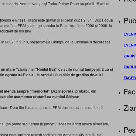
at la moarte. Andrei Ivanţoc şi Tudor Petrov-Popa au primit 15 ani de
Publ
ţională e uriaşă. Ilaşcu este graţiat şi eliberat după 9 luni. După două
acolat” de PRM şi ajunge senator la Bucureşti, între 2000 şi 2008. În
 accident de maşină.
EVENI
bia în 2007. În 2010, preşedintele Ghimpu de la Chişinău îi decorează
EVENI
ZIARIS
ZIARU
 un atare “ziarist” al “Noului EvZ” ca scrie numai tampenii. E ca si
n ograda lui Plesu – la randul lui un pitic de gradina de-al lui
FACE
Fac
nd atentia asupra “memoriei” EvZ inspirata, probabil, din
aza alte asemenea oratanii ca numitul Ghinea:
Ziar
cicum. Doar Ilie Ilascu a ajuns la PRM deci corect este de folosit
na” (se poate si cu arma in picior?); aceasta a fost acuza ruseasca.
Pes
fortelor para-militare rusesti sprijinite de Armata a XIV-a a Rusiei.