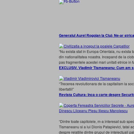
Generalul Aurel Rogojan la Cluj: Ne-ar stric
“Nu exista stat in Europa Orientala, nu exista
din nationalitatea noastra. Incepand de la ciob
pas fragmentele acestei mari unitati etnice in M
EXCLUSIV. Vladimir Tismaneanu: Cum am sufe
“Trecerea revolutionara de la capitalism la socia
libertatii!”
Revista Cultura: Inca o carte despre Securita
“Dintre toate capitolele, m-a interesat sub spec
Tismaneanu si a lui Dionis Patapievici, tatal a
despre relatiile dintre grupul de intelectuali pal