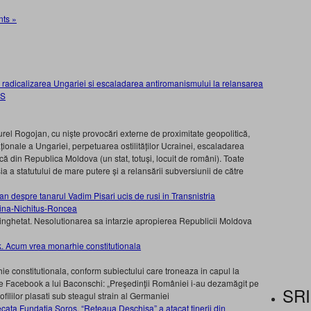
ts »
 radicalizarea Ungariei si escaladarea antiromanismului la relansarea
SS
urel Rogojan, cu niște provocări externe de proximitate geopolitică,
aționale a Ungariei, perpetuarea ostilităților Ucrainei, escaladarea
ică din Republica Moldova (un stat, totuși, locuit de români). Toate
ia a statutului de mare putere și a relansării subversiunii de către
 despre tanarul Vadim Pisari ucis de rusi in Transnistria
t inghetat. Nesolutionarea sa intarzie apropierea Republicii Moldova
k. Acum vrea monarhie constitutionala
e constitutionala, conform subiectului care troneaza in capul la
e Facebook a lui Baconschi: „Preşedinţii României i-au dezamăgit pe
SRI
ofililor plasati sub steagul strain al Germaniei
cata Fundatia Soros. “Reteaua Deschisa” a atacat tinerii din