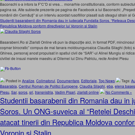
Baconschi s-a intors la F”C”D si vrea… monarhie constitutionala, conform subiectul
pagina sa. Alte subiecte prezente pe pagina de Facebook a lui Baconschi: „Preşed
românii din Cernăuţi” si un interviu acordat rusofililor plasati sub steagul strain al
Studentii basarabenii din Romania dau in judecata Fundatia Soros. “Reteaua Deschi
Republica Moldova conform directivelor lui Voronin si Stalin
Basarabeni.Ro si Ziaristi Online vă pun la dispoziţie aici, în format PDF, mincinosul
coşmar birocratic” compus de mai tanara moldounguroaica Claudia Silaghi (foto) si 
Ghinea, personaj anost propulsat in spatiul civil de “SAR”-ul Alinei Mungiu si ridica
civiliei de insusi marele maestru al Dilemei lui Dinu Patriciu, recte Andrei Plesu
Posted in
Analize
,
Colimatorul
,
Documentare
,
Editoriale
,
Top News
Tags:
Au
Basarabia
,
Centrul Roman de Politici Europene
,
Claudia Silaghi
,
eba
,
elena base
Plesu
,
Sar
,
soros
,
sri
,
transnistria
,
Vadim Pisari
,
ziaristi online
No Comments »
Studentii basarabenii din Romania dau in 
Soros. Un ONG-suveica al “Retelei Deschi
atacat tinerii din Republica Moldova conform
Voronin si Stalin