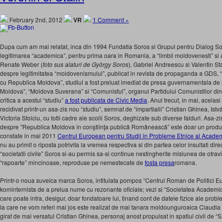
February 2nd, 2012
VR
1 Comment »
Dupa cum am mai relatat, inca din 1994 Fundatia Soros si Grupul pentru Dialog So
legitimarea “academica”, pentru prima oara in Romania, a “limbii moldovenesti” si
Renate Weber (
foto sus alaturi de György Soros
), Gabriel Andreescu si Valentin 
despre legitimitatea “moldovenismului”, publicat in revista de propaganda a GDS, “2
cu Republica Moldova”, studiul a fost preluat imediat de presa guvernamentala de
Moldova”, “Moldova Suverana” si “Comunistul”, organul Partidului Comunistilor di
critica a acestui “studiu”
a fost publicata de Civic Media
. Anul trecut, in mai, acelas
recidivat printr-un asa-zis nou “studiu”, semnat de “impartialii” Cristian Ghinea, Is
Victoria Stoiciu, cu totii cadre ale scolii Soros, deghizate sub diverse falduri. Asa-z
despre ”Republica Moldova în conştiinţa publică Românească” este doar un produs
constate in mai 2011
Centrul European pentru Studii in Probleme Etnice al Acad
nu au primit o riposta potrivita la vremea respectiva si din partea celor insultati dire
“societatii civile” Soros si-au permis sa-si continue nestingherite misiunea de otravi
“rapoarte” mincinoase, reproduse pe nemestecate de
fosta presa
romana.
Printr-o noua suveica marca Soros, intitulata pompos “Centrul Roman de Politici Eu
kominternista de a prelua nume cu rezonante oficiale; vezi si “Societatea Academi
care poate intra, desigur, doar fondatoare lui, tinand cont de datele fizice ale proble
la care ne vom referi mai jos este realizat de mai tanara moldounguroaica Claudia 
girat de mai versatul Cristian Ghinea
, personaj anost propulsat in spatiul civil de “