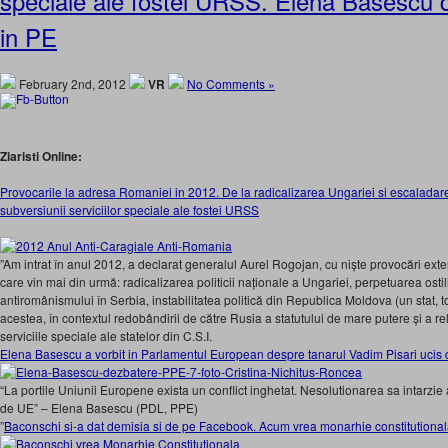
speciale ale fostei URSS. Elena Basescu 
in PE
February 2nd, 2012
VR
No Comments »
Ziaristi Online:
Provocarile la adresa Romaniei in 2012. De la radicalizarea Ungariei si escaladar
subversiunii serviciilor speciale ale fostei URSS
”Am intrat în anul 2012, a declarat generalul Aurel Rogojan, cu niște provocări exte
care vin mai din urmă: radicalizarea politicii naționale a Ungariei, perpetuarea ostil
antiromânismului în Serbia, instabilitatea politică din Republica Moldova (un stat, to
acestea, în contextul redobândirii de către Rusia a statutului de mare putere și a re
serviciile speciale ale statelor din C.S.I.
Elena Basescu a vorbit in Parlamentul European despre tanarul Vadim Pisari ucis de
“La portile Uniunii Europene exista un conflict inghetat. Nesolutionarea sa intarzi
de UE” – Elena Basescu (PDL, PPE)
”
Baconschi si-a dat demisia si de pe Facebook. Acum vrea monarhie constitutiona