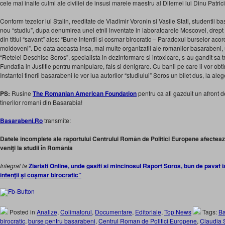
cele mai inalte culmi ale civiliei de insusi marele maestru al Dilemei lui Dinu Patric
Conform tezelor lui Stalin, reeditate de Vladimir Voronin si Vasile Stati, studentii ba
nou “studiu”, dupa denumirea unei etnii inventate in laboratoarele Moscovei, dr
din titlul “savant” ales: “Bune intentii si cosmar birocratic – Paradoxul burselor aco
moldoveni”. De data aceasta insa, mai multe organizatii ale romanilor basarabeni, u
“Retelei Deschise Soros”, specialista in dezinformare si intoxicare, s-au gandit sa tr
Fundatia in Justitie pentru manipulare, fals si denigrare. Cu banii pe care ii vor ob
Instantei tinerii basarabeni le vor lua autorilor “studiului” Soros un bilet dus, la al
PS:
Rusine
The Romanian American Foundation
pentru ca ati gazduit un afront 
tinerilor romani din Basarabia!
Basarabeni.Ro
transmite:
Datele incomplete ale raportului Centrului Român de Politici Europene afectea
veniţi la studii în România
Integral la
Ziaristi Online, unde gasiti si mincinosul Raport Soros, bun de pavat i
intenţii şi coşmar birocratic”
Posted in
Analize
,
Colimatorul
,
Documentare
,
Editoriale
,
Top News
Tags:
Ba
birocratic
,
burse pentru basarabeni
,
Centrul Roman de Politici Europene
,
Claudia 