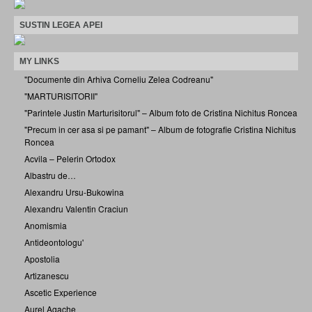
SUSTIN LEGEA APEI
MY LINKS
"Documente din Arhiva Corneliu Zelea Codreanu"
"MARTURISITORII"
"Parintele Justin Marturisitorul" – Album foto de Cristina Nichitus Roncea
"Precum in cer asa si pe pamant" – Album de fotografie Cristina Nichitus
Roncea
Acvila – Pelerin Ortodox
Albastru de…
Alexandru Ursu-Bukowina
Alexandru Valentin Craciun
Anomismia
Antideontologu'
Apostolia
Artizanescu
Ascetic Experience
Aurel Agache