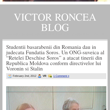
VICTOR RONCEA
BLOG
„ADEVARUL RAMANE, ORICARE AR FI SOARTA SLUJITORILOR SAI" – GH. I. B.
Studentii basarabenii din Romania dau in
judecata Fundatia Soros. Un ONG-suveica al
“Retelei Deschise Soros” a atacat tinerii din
Republica Moldova conform directivelor lui
Voronin si Stalin
February 2nd, 2012
VR
1 Comment »