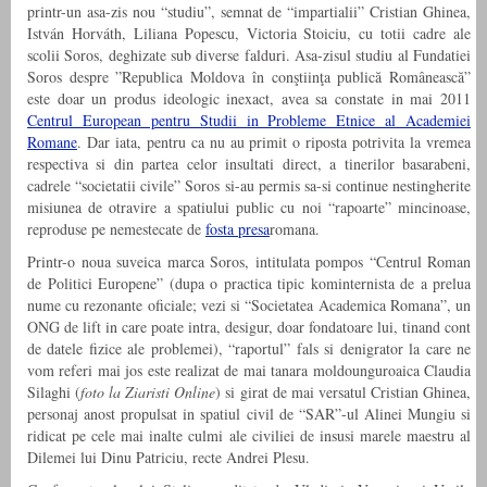
printr-un asa-zis nou “studiu”, semnat de “impartialii” Cristian Ghinea,
István Horváth, Liliana Popescu, Victoria Stoiciu, cu totii cadre ale
scolii Soros, deghizate sub diverse falduri. Asa-zisul studiu al Fundatiei
Soros despre ”Republica Moldova în conştiinţa publică Românească”
este doar un produs ideologic inexact, avea sa constate in mai 2011
Centrul European pentru Studii in Probleme Etnice al Academiei
Romane
. Dar iata, pentru ca nu au primit o riposta potrivita la vremea
respectiva si din partea celor insultati direct, a tinerilor basarabeni,
cadrele “societatii civile” Soros si-au permis sa-si continue nestingherite
misiunea de otravire a spatiului public cu noi “rapoarte” mincinoase,
reproduse pe nemestecate de
fosta presa
romana.
Printr-o noua suveica marca Soros, intitulata pompos “Centrul Roman
de Politici Europene” (dupa o practica tipic kominternista de a prelua
nume cu rezonante oficiale; vezi si “Societatea Academica Romana”, un
ONG de lift in care poate intra, desigur, doar fondatoare lui, tinand cont
de datele fizice ale problemei), “raportul” fals si denigrator la care ne
vom referi mai jos este realizat de mai tanara moldounguroaica Claudia
Silaghi (
foto la Ziaristi Online
) si girat de mai versatul Cristian Ghinea
,
personaj anost propulsat in spatiul civil de “SAR”-ul Alinei Mungiu si
ridicat pe cele mai inalte culmi ale civiliei de insusi marele maestru al
Dilemei lui Dinu Patriciu, recte Andrei Plesu.