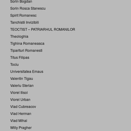
Sorin Bogdan
Sorin Rosca Stanescu
Spirit Romanesc
Tanchistii Invizibili
TEOCTIST – PATRIARHUL ROMANILOR
Theologhia
Tighina Romaneasca
Tiparituri Romanesti
Titus Filipas
Tociu
Universitatea Emaus
Valentin Tigau
Valeriu Sterian
Viorel Ilisoi
Viorel Urban
Vlad Cubreacov
Vlad Herman
Vlad Mihai
Willy Pragher