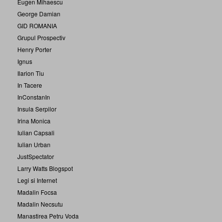
Eugen Mihaescu
George Damian
GID ROMANIA
Grupul Prospectiv
Henry Porter
Ignus
Ilarion Tiu
In Tacere
InConstanIn
Insula Serpilor
Irina Monica
Iulian Capsali
Iulian Urban
JustSpectator
Larry Watts Blogspot
Legi si Internet
Madalin Focsa
Madalin Necsutu
Manastirea Petru Voda