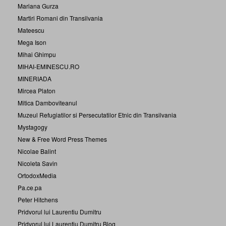
Mariana Gurza
Martiri Romani din Transilvania
Mateescu
Mega Ison
Mihai Ghimpu
MIHAI-EMINESCU.RO
MINERIADA
Mircea Platon
Mitica Damboviteanul
Muzeul Refugiatilor si Persecutatilor Etnic din Transilvania
Mystagogy
New & Free Word Press Themes
Nicolae Balint
Nicoleta Savin
OrtodoxMedia
Pa.ce.pa
Peter Hitchens
Pridvorul lui Laurentiu Dumitru
Pridvorul lui Laurentiu Dumitru Blog