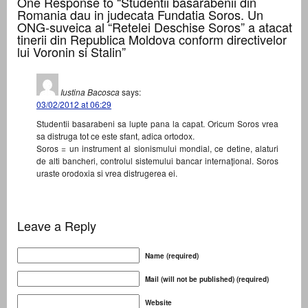
One Response to “Studentii basarabenii din
Romania dau in judecata Fundatia Soros. Un
ONG-suveica al “Retelei Deschise Soros” a atacat
tinerii din Republica Moldova conform directivelor
lui Voronin si Stalin”
Iustina Bacosca
says:
03/02/2012 at 06:29
Studentii basarabeni sa lupte pana la capat. Oricum Soros vrea
sa distruga tot ce este sfant, adica ortodox.
Soros = un instrument al sionismului mondial, ce detine, alaturi
de alti bancheri, controlul sistemului bancar internaţional. Soros
uraste orodoxia si vrea distrugerea ei.
Leave a Reply
Name (required)
Mail (will not be published) (required)
Website