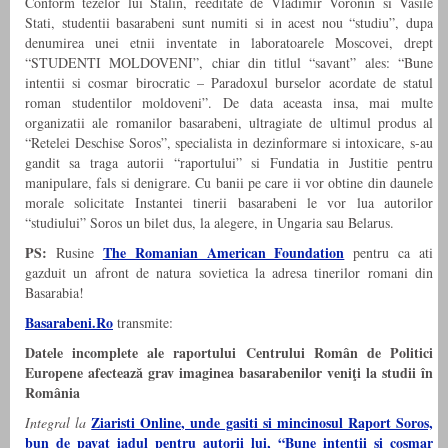
Conform tezelor lui Stalin, reeditate de Vladimir Voronin si Vasile
Stati, studentii basarabeni sunt numiti si in acest nou “studiu”, dupa
denumirea unei etnii inventate in laboratoarele Moscovei, drept
“STUDENTI MOLDOVENI”, chiar din titlul “savant” ales: “Bune
intentii si cosmar birocratic – Paradoxul burselor acordate de statul
roman studentilor moldoveni”. De data aceasta insa, mai multe
organizatii ale romanilor basarabeni, ultragiate de ultimul produs al
“Retelei Deschise Soros”, specialista in dezinformare si intoxicare, s-au
gandit sa traga autorii “raportului” si Fundatia in Justitie pentru
manipulare, fals si denigrare. Cu banii pe care ii vor obtine din daunele
morale solicitate Instantei tinerii basarabeni le vor lua autorilor
“studiului” Soros un bilet dus, la alegere, in Ungaria sau Belarus.
PS:
The Romanian American Foundation
Rusine
pentru ca ati
gazduit un afront de natura sovietica la adresa tinerilor romani din
Basarabia!
Basarabeni.Ro
transmite:
Datele incomplete ale raportului Centrului Român de Politici
Europene afectează grav imaginea basarabenilor veniţi la studii în
România
Ziaristi Online, unde gasiti si mincinosul Raport Soros,
Integral la
bun de pavat iadul pentru autorii lui, “Bune intenţii şi coşmar