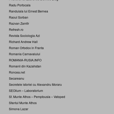
Radu Portocala
Randuiala lui Ernest Bernea
Raoul Sorban
Razvan Zamfir
Refresh.ro
Revista Sociologia Azi
Richard Andrew Hall
Roman Ortodox in Franta
Romania Carnavalului
ROMANIA-RUSIA.INFO
Romanii din Kazahstan
Roncea.net
Secareanu
Secretele istoriei cu Alexandru Moraru
SEOlium – Laboratorium
Sf. Munte Athos – Pemptousia – Vatoped
Sfantul Munte Athos
Simona Lazar