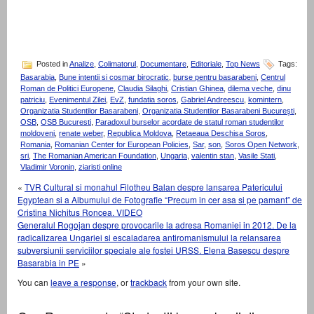
Posted in
Analize
,
Colimatorul
,
Documentare
,
Editoriale
,
Top News
Tags:
Basarabia
,
Bune intentii si cosmar birocratic
,
burse pentru basarabeni
,
Centrul
Roman de Politici Europene
,
Claudia Silaghi
,
Cristian Ghinea
,
dilema veche
,
dinu
patriciu
,
Evenimentul Zilei
,
EvZ
,
fundatia soros
,
Gabriel Andreescu
,
komintern
,
Organizatia Studentilor Basarabeni
,
Organizatia Studentilor Basarabeni Bucureşti
,
OSB
,
OSB Bucuresti
,
Paradoxul burselor acordate de statul roman studentilor
moldoveni
,
renate weber
,
Republica Moldova
,
Retaeaua Deschisa Soros
,
Romania
,
Romanian Center for European Policies
,
Sar
,
son
,
Soros Open Network
,
sri
,
The Romanian American Foundation
,
Ungaria
,
valentin stan
,
Vasile Stati
,
Vladimir Voronin
,
ziaristi online
«
TVR Cultural si monahul Filotheu Balan despre lansarea Patericului
Egyptean si a Albumului de Fotografie “Precum in cer asa si pe pamant” de
Cristina Nichitus Roncea. VIDEO
Generalul Rogojan despre provocarile la adresa Romaniei in 2012. De la
radicalizarea Ungariei si escaladarea antiromanismului la relansarea
subversiunii serviciilor speciale ale fostei URSS. Elena Basescu despre
Basarabia in PE
»
You can
leave a response
, or
trackback
from your own site.