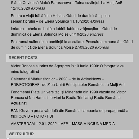
Sfânta Cuvioasă Maică Parascheva – Taina cuviinței. La Mulți Ani!
12/10/2020
eXpress
Pentru o viață trăită întru Hristos. Gând de duminică – pilda
semănătorului – de Elena Solunca
11/10/2020
eXpress
Iertarea – cheia de boltă a iubirii. Iubirea vrăjmașilor – Gând de
duminică de Elena Solunca Moise
04/10/2020
eXpress
Pe drumul suitor de la pocăință la ascultare. Pescuirea minunată – Gând
de duminică de Elena Solunca Moise
27/09/2020
eXpress
RECENT POSTS
Victor Roncea suprins de Agerpres în 13 iunie 1990: O fotografie cu
mine fotografiind
Calendarul Mărturisitorilor – 2023 – de la ActiveNews –
PDF/FOTOGRAFII de Ziua Unirii Principatelor Române. La Mulți Ani!
Fenomenul Piața Universității și Mineriada din 1990 văzute de Victor
Roncea și Nic Hanu. Interviuri la Radio Trinitas și Radio România
Actualități
BANI Guvern presa vândută din România campania de propagandă a
fricii COVID – FOTO / PDF
AMSTERDAM – 2.01. 2022 – AFP – MASS MINCIUNA MEDIA
WELTKULTUR