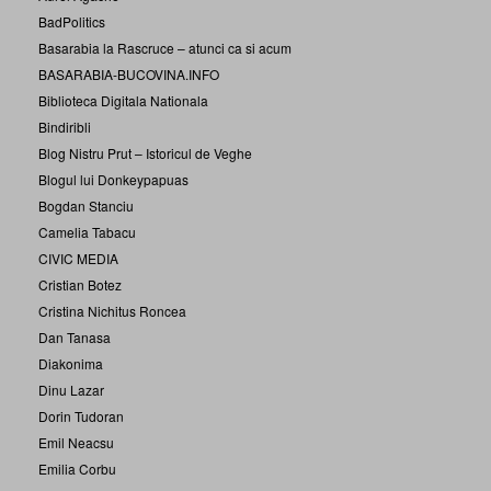
BadPolitics
Basarabia la Rascruce – atunci ca si acum
BASARABIA-BUCOVINA.INFO
Biblioteca Digitala Nationala
Bindiribli
Blog Nistru Prut – Istoricul de Veghe
Blogul lui Donkeypapuas
Bogdan Stanciu
Camelia Tabacu
CIVIC MEDIA
Cristian Botez
Cristina Nichitus Roncea
Dan Tanasa
Diakonima
Dinu Lazar
Dorin Tudoran
Emil Neacsu
Emilia Corbu