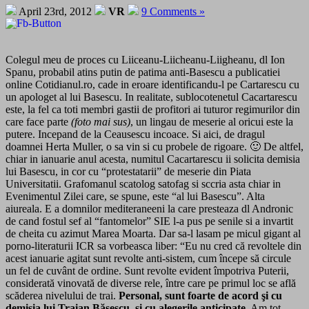
April 23rd, 2012
VR
9 Comments »
Colegul meu de proces cu Liiceanu-Liicheanu-Liigheanu, dl Ion
Spanu, probabil atins putin de patima anti-Basescu a publicatiei
online Cotidianul.ro, cade in eroare identificandu-l pe Cartarescu cu
un apologet al lui Basescu. In realitate, sublocotenetul Cacartarescu
este, la fel ca toti membri gastii de profitori ai tuturor regimurilor din
care face parte
(foto mai sus)
, un lingau de meserie al oricui este la
putere. Incepand de la Ceausescu incoace. Si aici, de dragul
doamnei Herta Muller, o sa vin si cu probele de rigoare. 🙂 De altfel,
chiar in ianuarie anul acesta, numitul Cacartarescu ii solicita demisia
lui Basescu, in cor cu “protestatarii” de meserie din Piata
Universitatii. Grafomanul scatolog satofag si sccria asta chiar in
Evenimentul Zilei care, se spune, este “al lui Basescu”. Alta
aiureala. E a domnilor mediteraneeni la care presteaza dl Andronic
de cand fostul sef al “fantomelor” SIE l-a pus pe senile si a invartit
de cheita cu azimut Marea Moarta. Dar sa-l lasam pe micul gigant al
porno-literaturii ICR sa vorbeasca liber: “Eu nu cred că revoltele din
acest ianuarie agitat sunt revolte anti-sistem, cum începe să circule
un fel de cuvânt de ordine. Sunt revolte evident împotriva Puterii,
considerată vinovată de diverse rele, între care pe primul loc se află
scăderea nivelului de trai.
Personal, sunt foarte de acord şi cu
demisia lui Traian Băsescu, şi cu alegerile anticipate
. Am tot