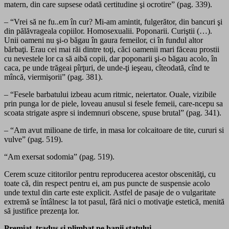
matern, din care supsese odată certitudine şi ocrotire” (pag. 339).
– “Vrei să ne fu..em în cur? Mi-am amintit, fulgerător, din bancuri şi
din pălăvrageala copiilor. Homosexualii. Poponarii. Curiştii (…).
Unii oameni nu şi-o băgau în gaura femeilor, ci în fundul altor
bărbaţi. Erau cei mai răi dintre toţi, căci oamenii mari făceau prostii
cu nevestele lor ca să aibă copii, dar poponarii şi-o băgau acolo, în
caca, pe unde trăgeai pîrţuri, de unde-ţi ieşeau, cîteodată, cînd te
mîncă, viermişorii” (pag. 381).
– “Fesele barbatului izbeau acum ritmic, neiertator. Ouale, vizibile
prin punga lor de piele, loveau anusul si fesele femeii, care-ncepu sa
scoata strigate aspre si indemnuri obscene, spuse brutal” (pag. 341).
– “Am avut milioane de tirfe, in masa lor colcaitoare de tite, cururi si
vulve” (pag. 519).
“Am exersat sodomia” (pag. 519).
Cerem scuze cititorilor pentru reproducerea acestor obscenităţi, cu
toate că, din respect pentru ei, am pus puncte de suspensie acolo
unde textul din carte este explicit. Astfel de pasaje de o vulgaritate
extremă se întâlnesc la tot pasul, fără nici o motivaţie estetică, menită
să justifice prezenţa lor.
Premiat, tradus şi plimbat pe banii statului