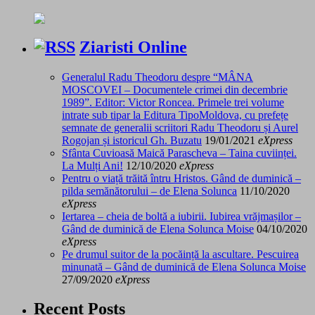
Ziaristi Online
Generalul Radu Theodoru despre “MÂNA
MOSCOVEI – Documentele crimei din decembrie
1989”. Editor: Victor Roncea. Primele trei volume
intrate sub tipar la Editura TipoMoldova, cu prefețe
semnate de generalii scriitori Radu Theodoru și Aurel
Rogojan și istoricul Gh. Buzatu
19/01/2021
eXpress
Sfânta Cuvioasă Maică Parascheva – Taina cuviinței.
La Mulți Ani!
12/10/2020
eXpress
Pentru o viață trăită întru Hristos. Gând de duminică –
pilda semănătorului – de Elena Solunca
11/10/2020
eXpress
Iertarea – cheia de boltă a iubirii. Iubirea vrăjmașilor –
Gând de duminică de Elena Solunca Moise
04/10/2020
eXpress
Pe drumul suitor de la pocăință la ascultare. Pescuirea
minunată – Gând de duminică de Elena Solunca Moise
27/09/2020
eXpress
Recent Posts