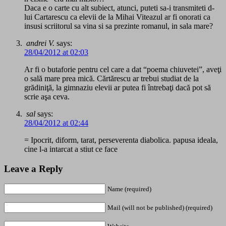
Daca e o carte cu alt subiect, atunci, puteti sa-i transmiteti d-
lui Cartarescu ca elevii de la Mihai Viteazul ar fi onorati ca
insusi scriitorul sa vina si sa prezinte romanul, in sala mare?
andrei V.
says:
28/04/2012 at 02:03
Ar fi o butaforie pentru cel care a dat “poema chiuvetei”, aveţi
o sală mare prea mică. Cărtărescu ar trebui studiat de la
grădiniţă, la gimnaziu elevii ar putea fi întrebaţi dacă pot să
scrie aşa ceva.
sal
says:
28/04/2012 at 02:44
= Ipocrit, diform, tarat, perseverenta diabolica. papusa ideala,
cine l-a intarcat a stiut ce face
Leave a Reply
Name (required)
Mail (will not be published) (required)