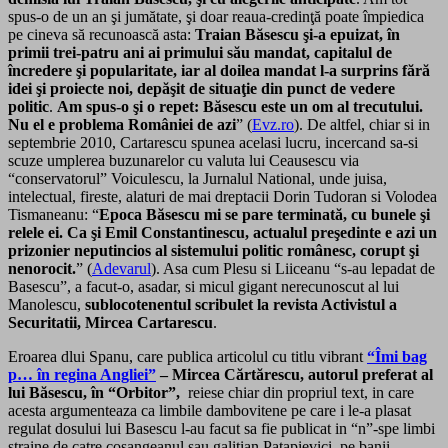
spus-o de un an şi jumătate, şi doar reaua-credinţă poate împiedica
pe cineva să recunoască asta:
Traian Băsescu şi-a epuizat, în
primii trei-patru ani ai primului său mandat, capitalul de
încredere şi popularitate, iar al doilea mandat l-a surprins fără
idei şi proiecte noi, depăşit de situaţie din punct de vedere
politic
.
Am spus-o şi o repet: Băsescu este un om al trecutului.
Nu el e problema României de azi
” (
Evz.ro
). De altfel, chiar si in
septembrie 2010, Cartarescu spunea acelasi lucru, incercand sa-si
scuze umplerea buzunarelor cu valuta lui Ceausescu via
“conservatorul” Voiculescu, la Jurnalul National, unde juisa,
intelectual, fireste, alaturi de mai dreptacii Dorin Tudoran si Volodea
Tismaneanu: “
Epoca Băsescu mi se pare terminată, cu bunele şi
relele ei. Ca şi Emil Constantinescu, actualul preşedinte e azi un
prizonier neputincios al sistemului politic românesc, corupt şi
nenorocit.
” (
Adevarul
). Asa cum Plesu si Liiceanu “s-au lepadat de
Basescu”, a facut-o, asadar, si micul gigant nerecunoscut al lui
Manolescu,
sublocotenentul scribulet la revista Activistul a
Securitatii, Mircea Cartarescu
.
Eroarea dlui Spanu, care publica articolul cu titlu vibrant
“Îmi bag
p… în regina Angliei”
– Mircea Cărtărescu, autorul preferat al
lui Băsescu, în “Orbitor”,
reiese chiar din propriul text, in care
acesta argumenteaza ca limbile dambovitene pe care i le-a plasat
regulat dosului lui Basescu l-au facut sa fie publicat in “n”-spe limbi
straine de catre cosangeanul sau galitian Patapievici, pe banii