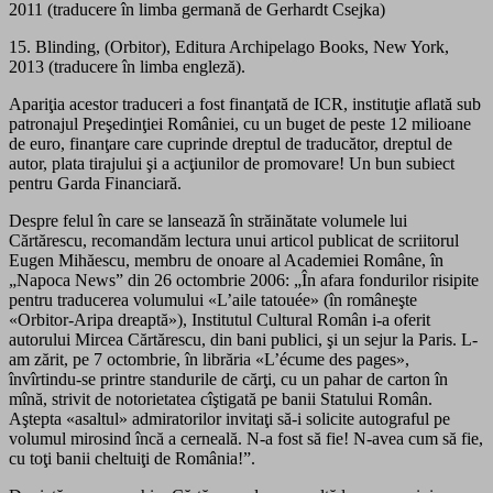
2011 (traducere în limba germană de Gerhardt Csejka)
15. Blinding, (Orbitor), Editura Archipelago Books, New York,
2013 (traducere în limba engleză).
Apariţia acestor traduceri a fost finanţată de ICR, instituţie aflată sub
patronajul Preşedinţiei României, cu un buget de peste 12 milioane
de euro, finanţare care cuprinde dreptul de traducător, dreptul de
autor, plata tirajului şi a acţiunilor de promovare! Un bun subiect
pentru Garda Financiară.
Despre felul în care se lansează în străinătate volumele lui
Cărtărescu, recomandăm lectura unui articol publicat de scriitorul
Eugen Mihăescu, membru de onoare al Academiei Române, în
„Napoca News” din 26 octombrie 2006: „În afara fondurilor risipite
pentru traducerea volumului «L’aile tatouée» (în româneşte
«Orbitor-Aripa dreaptă»), Institutul Cultural Român i-a oferit
autorului Mircea Cărtărescu, din bani publici, şi un sejur la Paris. L-
am zărit, pe 7 octombrie, în librăria «L’écume des pages»,
învîrtindu-se printre standurile de cărţi, cu un pahar de carton în
mînă, strivit de notorietatea cîştigată pe banii Statului Român.
Aştepta «asaltul» admiratorilor invitaţi să-i solicite autograful pe
volumul mirosind încă a cerneală. N-a fost să fie! N-avea cum să fie,
cu toţi banii cheltuiţi de România!”.