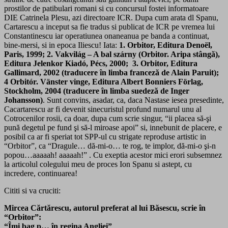
prostilor de patibulari romani si cu concursul fostei informatoare
DIE Catrinela Plesu, azi directoare ICR. Dupa cum arata dl Spanu,
Cartarescu a inceput sa fie tradus si publicat de ICR pe vremea lui
Constantinescu iar operatiunea onaneanua pe banda a continuat,
bine-mersi, si in epoca Iliescu! Iata:
1. Orbitor, Editura Denoël,
Paris, 1999; 2. Vakvilág – A bal szárny (Orbitor. Aripa stângă),
Editura Jelenkor Kiadó, Pécs, 2000; 3. Orbitor, Editura
Gallimard, 2002 (traducere în limba franceză de Alain Paruit);
4 Orbitór. Vänster vinge, Editura Albert Bonniers Förlag,
Stockholm, 2004 (traducere în limba suedeză de Inger
Johansson)
. Sunt convins, asadar, ca, daca Nastase iesea presedinte,
Cacartarescu ar fi devenit sinecuristul profund numarul unu al
Cotrocenilor rosii, ca doar, dupa cum scrie singur, “ii placea să-şi
pună degetul pe fund şi să-l miroase apoi” si, innebunit de placere, e
posibil ca ar fi speriat tot SPP-ul cu strigate reproduse artistic in
“Orbitor”, ca “Dragule… dă-mi-o… te rog, te implor, dă-mi-o şi-n
popou…aaaaah! aaaaah!” . Cu exeptia acestor mici erori subsemnez
la articolul colegului meu de proces Ion Spanu si astept, cu
incredere, continuarea!
Cititi si va cruciti:
Mircea Cărtărescu, autorul preferat al lui Băsescu, scrie în
“Orbitor”:
“Îmi bag p… în regina Angliei”