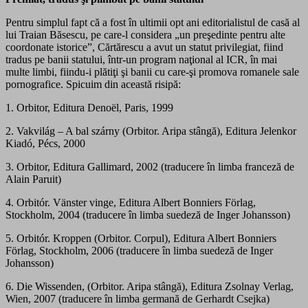
Pentru simplul fapt că a fost în ultimii opt ani editorialistul de casă al
lui Traian Băsescu, pe care-l considera „un preşedinte pentru alte
coordonate istorice”, Cărtărescu a avut un statut privilegiat, fiind
tradus pe banii statului, într-un program naţional al ICR, în mai
multe limbi, fiindu-i plătiţi şi banii cu care-şi promova romanele sale
pornografice. Spicuim din această risipă:
1. Orbitor, Editura Denoël, Paris, 1999
2. Vakvilág – A bal szárny (Orbitor. Aripa stângă), Editura Jelenkor
Kiadó, Pécs, 2000
3. Orbitor, Editura Gallimard, 2002 (traducere în limba franceză de
Alain Paruit)
4. Orbitór. Vänster vinge, Editura Albert Bonniers Förlag,
Stockholm, 2004 (traducere în limba suedeză de Inger Johansson)
5. Orbitór. Kroppen (Orbitor. Corpul), Editura Albert Bonniers
Förlag, Stockholm, 2006 (traducere în limba suedeză de Inger
Johansson)
6. Die Wissenden, (Orbitor. Aripa stângă), Editura Zsolnay Verlag,
Wien, 2007 (traducere în limba germană de Gerhardt Csejka)