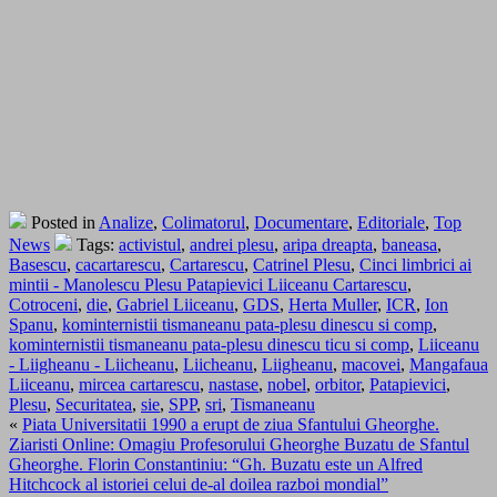
Posted in
Analize
,
Colimatorul
,
Documentare
,
Editoriale
,
Top
News
Tags:
activistul
,
andrei plesu
,
aripa dreapta
,
baneasa
,
Basescu
,
cacartarescu
,
Cartarescu
,
Catrinel Plesu
,
Cinci limbrici ai
mintii - Manolescu Plesu Patapievici Liiceanu Cartarescu
,
Cotroceni
,
die
,
Gabriel Liiceanu
,
GDS
,
Herta Muller
,
ICR
,
Ion
Spanu
,
kominternistii tismaneanu pata-plesu dinescu si comp
,
kominternistii tismaneanu pata-plesu dinescu ticu si comp
,
Liiceanu
- Liigheanu - Liicheanu
,
Liicheanu
,
Liigheanu
,
macovei
,
Mangafaua
Liiceanu
,
mircea cartarescu
,
nastase
,
nobel
,
orbitor
,
Patapievici
,
Plesu
,
Securitatea
,
sie
,
SPP
,
sri
,
Tismaneanu
«
Piata Universitatii 1990 a erupt de ziua Sfantului Gheorghe.
Ziaristi Online: Omagiu Profesorului Gheorghe Buzatu de Sfantul
Gheorghe. Florin Constantiniu: “Gh. Buzatu este un Alfred
Hitchcock al istoriei celui de-al doilea razboi mondial”