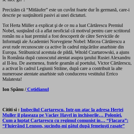
Precizăm că “Mitläufer” este un cuvînt foarte dur în germană, care-i
descrie pe susţinătorii pasivi ai unei dictaturi.
Tot Herta Müller a explicat şi de ce nu a luat Cărtărescu Premiul
Nobel, susţinând că a aflat neoficial că motivul pentru care scriitorul
român nu a luat premiul a fost descoperit de către Serviciile de
Informaţii ale Academiei Norvegiene Nobel: Mircea Cărtărescu a
avut rude recunoscute ca active în cadrul mişcărilor anarhiste din
Europa. Străbunicul acestuia de pildă, Witold Czartarowski, a ajuns
în România după cunoscutul atentat asupra ţarului Rusiei Alexandru
al II-lea. De asemenea, fratele geamăn al poetului, Victor Cărtărescu,
a activat în cadrul Legiunii Străine, după care a contribuit la alte
numeroase atentate anarhiste sub conducerea vestitului Errico
Malatesta!
Ion Spânu /
Cotidianul
Cititi si :
Imbecilul Cartarescu. Intr-un atac la adresa Hertei
Muller il plaseaza pe Vaclav Havel in inchisorile… Poloniei.
Cum a luptat Cartarescu cu regimul comunist in… “Flacara”:
“Fluierând Lennon, sucindu-mi gâtul după femeiuşti rasate”