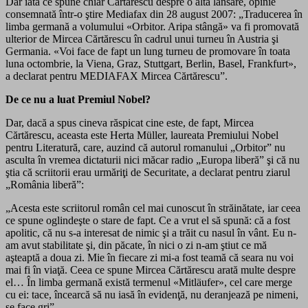
Dar iată ce spune chiar Cărtărescu despre o altă lansare, opinie
consemnată într-o ştire Mediafax din 28 august 2007: „Traducerea în
limba germană a volumului «Orbitor. Aripa stângă» va fi promovată
ulterior de Mircea Cărtărescu în cadrul unui turneu în Austria şi
Germania. «Voi face de fapt un lung turneu de promovare în toata
luna octombrie, la Viena, Graz, Stuttgart, Berlin, Basel, Frankfurt»,
a declarat pentru MEDIAFAX Mircea Cărtărescu”.
De ce nu a luat Premiul Nobel?
Dar, dacă a spus cineva răspicat cine este, de fapt, Mircea
Cărtărescu, aceasta este Herta Müller, laureata Premiului Nobel
pentru Literatură, care, auzind că autorul romanului „Orbitor” nu
asculta în vremea dictaturii nici măcar radio „Europa liberă” şi că nu
ştia că scriitorii erau urmăriţi de Securitate, a declarat pentru ziarul
„România liberă”:
„Acesta este scriitorul român cel mai cunoscut în străinătate, iar ceea
ce spune oglindeşte o stare de fapt. Ce a vrut el să spună: că a fost
apolitic, că nu s-a interesat de nimic şi a trăit cu nasul în vânt. Eu n-
am avut stabilitate şi, din păcate, în nici o zi n-am ştiut ce mă
aşteaptă a doua zi. Mie în fiecare zi mi-a fost teamă că seara nu voi
mai fi în viaţă. Ceea ce spune Mircea Cărtărescu arată multe despre
el… În limba germană există termenul «Mitläufer», cel care merge
cu ei: tace, încearcă să nu iasă în evidenţă, nu deranjează pe nimeni,
se face gri”.