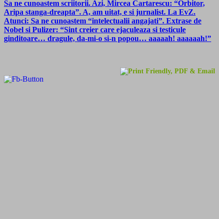
Sa ne cunoastem scriitorii. Azi, Mircea Cartarescu: “Orbitor,
Aripa stanga-dreapta”. A, am uitat, e si jurnalist. La EvZ.
Atunci: Sa ne cunoastem “intelectualii angajati”. Extrase de
Nobel si Pulizer: “Sint creier care ejaculeaza si testicule
ginditoare… dragule, da-mi-o si-n popou… aaaaah! aaaaaah!”