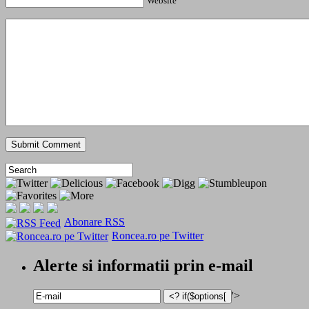
Website
Abonare RSS
Roncea.ro pe Twitter
Alerte si informatii prin e-mail
'>