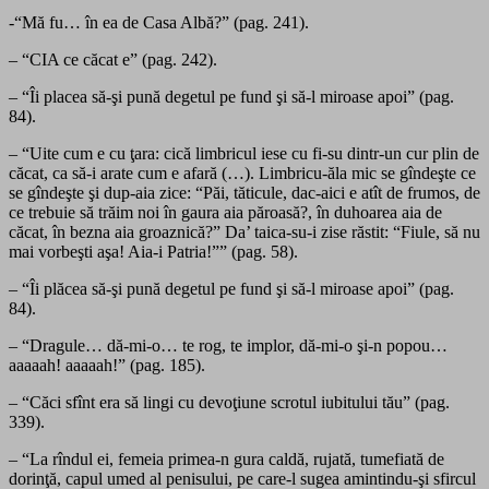
-“Mă fu… în ea de Casa Albă?” (pag. 241).
– “CIA ce căcat e” (pag. 242).
– “Îi placea să-şi pună degetul pe fund şi să-l miroase apoi” (pag.
84).
– “Uite cum e cu ţara: cică limbricul iese cu fi-su dintr-un cur plin de
căcat, ca să-i arate cum e afară (…). Limbricu-ăla mic se gîndeşte ce
se gîndeşte şi dup-aia zice: “Păi, tăticule, dac-aici e atît de frumos, de
ce trebuie să trăim noi în gaura aia păroasă?, în duhoarea aia de
căcat, în bezna aia groaznică?” Da’ taica-su-i zise răstit: “Fiule, să nu
mai vorbeşti aşa! Aia-i Patria!”” (pag. 58).
– “Îi plăcea să-şi pună degetul pe fund şi să-l miroase apoi” (pag.
84).
– “Dragule… dă-mi-o… te rog, te implor, dă-mi-o şi-n popou…
aaaaah! aaaaah!” (pag. 185).
– “Căci sfînt era să lingi cu devoţiune scrotul iubitului tău” (pag.
339).
– “La rîndul ei, femeia primea-n gura caldă, rujată, tumefiată de
dorinţă, capul umed al penisului, pe care-l sugea amintindu-şi sfircul