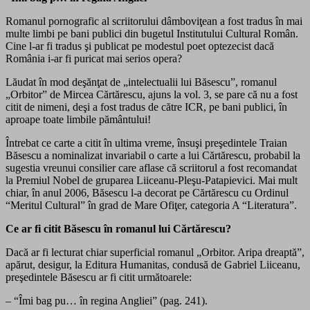
Romanul pornografic al scriitorului dâmboviţean a fost tradus în mai
multe limbi pe bani publici din bugetul Institutului Cultural Român.
Cine l-ar fi tradus şi publicat pe modestul poet optezecist dacă
România i-ar fi puricat mai serios opera?
Lăudat în mod deşănţat de „intelectualii lui Băsescu”, romanul
„Orbitor” de Mircea Cărtărescu, ajuns la vol. 3, se pare că nu a fost
citit de nimeni, deşi a fost tradus de către ICR, pe bani publici, în
aproape toate limbile pământului!
Întrebat ce carte a citit în ultima vreme, însuşi preşedintele Traian
Băsescu a nominalizat invariabil o carte a lui Cărtărescu, probabil la
sugestia vreunui consilier care aflase că scriitorul a fost recomandat
la Premiul Nobel de gruparea Liiceanu-Pleşu-Patapievici. Mai mult
chiar, în anul 2006, Băsescu l-a decorat pe Cărtărescu cu Ordinul
“Meritul Cultural” în grad de Mare Ofiţer, categoria A “Literatura”.
Ce ar fi citit Băsescu în romanul lui Cărtărescu?
Dacă ar fi lecturat chiar superficial romanul „Orbitor. Aripa dreaptă”,
apărut, desigur, la Editura Humanitas, condusă de Gabriel Liiceanu,
preşedintele Băsescu ar fi citit următoarele:
– “Îmi bag pu… în regina Angliei” (pag. 241).