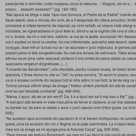
paienjenita in dormitor, unde incepeau circul si nebunia… “dragule, da-mi-o… te 
popou… aaaaah! aaaaaah!”” (pg. 184-185)
“Mai apuca sa strige o data “Que viva Somoza, el Padre de la Patria!” inainte d
flacai statuti, care o mincau din ochi, de a fi despuiata din citeva smucituri, trinti
picioarele si infipta temeinic de caporal, pe cind ceilalti, ce ivisera niste stan
niciodata, se-ngramadisera in jurul fetei ei, silind-o sa le inghita cite una si cit
mi-o, Ionele, da-mi-o mai tare, iubitule, ia-ma pe la spate, scumpule! Ah! Aaaaa
ora ii soptise lui Ionel la ureche, tot mai infierbintata, scenariul asta tacanit, sta
conjugal, doar intr-un furoas roz ce i se adunase-n jurul mijlocului, si gemea pa
pieptul paros si fata congestionata. Nu mai era femeia de odinioara. Titele scoas
atirnau acum pina catre cearceaf, pintecul ii era umflat de parca statea sa nasca
aparusera vergeturi dizgratioase. (…)
“A muerte las Sandinistas!”, urla citeodata, pentru culoare locala, iar bietul Ionel
spaniola, ii tinea isonul cu cite un “Oli!” nu prea convins. “Si-acum in popou, sc
ca si-o scoase cuminte din lacasul licit si intra adinc in cel ilicit, la fel de larg ca 
Tocmai pompa ultimiii stropi de snaga (“fratilor, sintem pierduti! am dat de cacat!”
cind se opri deodata contrariat” (pg. 468-469).
“Mama, ii spun, stii de ce am venit? Da, ti s-a facut dor sa-ti mai dau o tita”” (pg.
“A fost apoi alta femeie in viata mea plina de femei si cadavre, si cel mai ades
cu bereta roz, de parc-ai vedea o aura-n jurul capului unei tirituri goale, pe cin
505);
“Ne scoteam apoi animalele din pantaloni si ni le frecam inchipuindu-ne curvistin
goala, pina ce scuipam din noi o flegma ce le pata osemintele. La inceput abi
mea era ca snaga sa-mi ajunga pina la fluturele Cocai” (pg. 505-506).
“Zece planse ale testului Rorschach, pe care mi l-au facut si mie porcii de docto