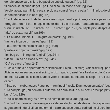
de rulment pe care si le-a bagat el pe sub pielea pu..i” (pg. 62)
“ii placea sa-si puna degetul pe fund si sa-l miroase apoi” (pg. 84)
“Acolo faceau parintii lui caca si pipi, asa cum el facea la oala (…). In plus, de c
cadea pleoscaind in apa” (pg. 85)
“Dar toate fetitele si toate femeile aveau o gaura-ntre picioare, care era pasarica
“dragule… da-mi-o… te rog, te implor, da-mi-o si-n popou…aaaaah! aaaaah!” (
“O fu.. in urechi, o f… in urechi, o f… in urechi” (pg. 191, cei sapte pitici despr
“altu’ pe piz… ma-sii” (pg.199)
“Li s-a urit cu binele, fu… in gura de prosti” (pg. 199)
“nu ne e frica de p… astea” (pg. 199)
“Fu… mama ma-sii de situatie” (pg. 199)
“pastele si grijania ma-sii!” (pg. 199)
“imi bag pu… in regina Angliei” (pg. 241)
“Ma fu… in ea de Casa Alb?” (pg. 241)
“CIA ce cacat e” (pg. 242)
“Cica o armata de spermatozoizi tisnesc dintr-o pu… si merg, voiosi si viteji, prin
Abia asteptau s-ajunga mai adinc, in piz… gagicii, sa-si faca treaba acolo. Ca o
inainte, sa vada ce si cum. Dupa o vreme iscoada se-ntoarce si striga: “Fratilor,
cacat!”
“”Este pu… ciobaneasca? tipul pu… rominesti”, recita Dumnezeu cu patos” (pg.
“Era complet gol, cu pectoralii puternici ca doua scuturi si cu sexul erect pe pinte
buric” (pg. 329)
“Caci sfint era sa lingi cu devotiune scrotul iubitului tau” (pg. 339)
“La rindul ei, femeia primea-n gura calda, rujata, tumefiata de dorinta, capul um
sugea amintindu-si sfircul matern, din care supsese odata certitudine si ocrotire