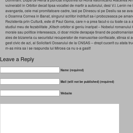
vulnerabil in Orbitor decat lipsa vocatiei de martir a autorului, desi V.I. Lenin ne 
avangarda, cele mai promitatoare cadre, lasi pe Dinescu si pe Desliu sa se ava
o Doamna Cornea in Banat, singurul scriitor indrituit sa-i probozeasca pe amand
Rezistenta prin Cultură, este dl Paul Goma, care n-a prea facut-o cu toate ca a 
studiul meu de fezabilitate „Kitsch orbitor si geniu inaripat – Nobelul romanului
morale sau politice intereseaza, ci doar micile derapaje tinand de postromanism,
ales de bizareria cu securistul recuperator de manuscrise confiscate, stinsa si
gest civic de azi, al Solicitarii Dosarului de la CNSAS – drept cucerit cu atata tru
m-as mira sa i se raspunda lui Mircea ca nu s-a gasit!
Leave a Reply
Name (required)
Mail (will not be published) (required)
Website