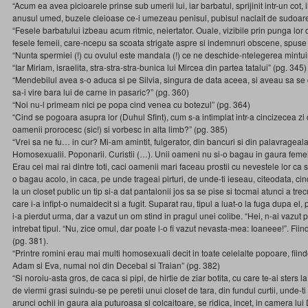
“Acum ea avea picioarele prinse sub umerii lui, iar barbatul, sprijinit intr-un cot,
anusul umed, buzele cleioase ce-i umezeau penisul, pubisul naclait de sudoare
“Fesele barbatului izbeau acum ritmic, neiertator. Ouale, vizibile prin punga lor 
fesele femeii, care-ncepu sa scoata strigate aspre si indemnuri obscene, spuse 
“Nunta spermiei (!) cu ovulul este mandala (!) ce ne deschide-ntelegerea mintuir
“Iar Miriam, israelita, stra-stra-stra-bunica lui Mircea din partea tatalui” (pg. 345)
“Mendebilul avea s-o aduca si pe Silvia, singura de data aceea, si aveau sa se
sa-i vire bara lui de carne in pasaric?” (pg. 360)
“Noi nu-l primeam nici pe popa cind venea cu botezul” (pg. 364)
“Cind se pogoara asupra lor (Duhul Sfint), cum s-a intimplat intr-a cincizecea zi d
oamenii prorocesc (sic!) si vorbesc in alta limb?” (pg. 385)
“Vrei sa ne fu… in cur? Mi-am amintit, fulgerator, din bancuri si din palavrageala 
Homosexualii. Poponarii. Curistii (…). Unii oameni nu si-o bagau in gaura femeilor
Erau cei mai rai dintre toti, caci oamenii mari faceau prostii cu nevestele lor ca s
o bagau acolo, in caca, pe unde trageai pirturi, de unde-ti ieseau, citeodata, ci
la un closet public un tip si-a dat pantalonii jos sa se pise si tocmai atunci a t
care i-a infipt-o numaidecit si a fugit. Suparat rau, tipul a luat-o la fuga dupa el,
i-a pierdut urma, dar a vazut un om stind in pragul unei colibe. “Hei, n-ai vazut 
intrebat tipul. “Nu, zice omul, dar poate l-o fi vazut nevasta-mea: Ioaneee!”. Fiin
(pg. 381).
“Printre romini erau mai multi homosexuali decit in toate celelalte popoare, fiin
Adam si Eva, numai noi din Decebal si Traian” (pg. 382)
“Si noroiu-asta gros, de caca si pipi, de hirtie de ziar botita, cu care te-ai sters l
de viermi grasi suindu-se pe peretii unui closet de tara, din fundul curtii, unde-t
arunci ochii in gaura aia puturoasa si colcaitoare, se ridica, incet, in camera lu