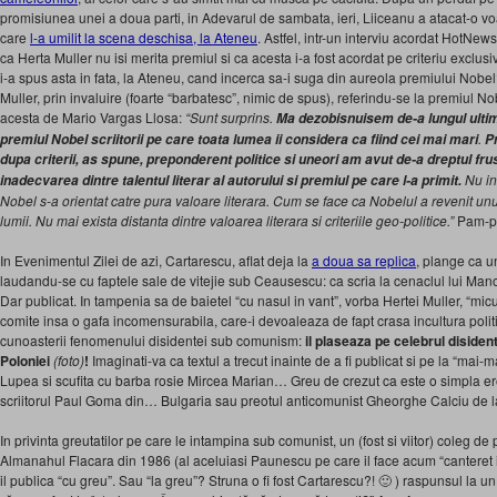
promisiunea unei a doua parti, in Adevarul de sambata, ieri, Liiceanu a atacat-o vo
care
l-a umilit la scena deschisa, la Ateneu
. Astfel, intr-un interviu acordat HotNew
ca Herta Muller nu isi merita premiul si ca acesta i-a fost acordat pe criteriu exclusiv
i-a spus asta in fata, la Ateneu, cand incerca sa-i suga din aureola premiului Nobe
Muller, prin invaluire (foarte “barbatesc”, nimic de spus), referindu-se la premiul No
acesta de Mario Vargas Llosa:
“Sunt surprins.
Ma dezobisnuisem de-a lungul ultim
.
premiul Nobel scriitorii pe care toata lumea ii considera ca fiind cei mai mari
Pr
dupa criterii, as spune, preponderent politice si uneori am avut de-a dreptul fr
Nu in
inadecvarea dintre talentul literar al autorului si premiul pe care l-a primit.
Nobel s-a orientat catre pura valoare literara. Cum se face ca Nobelul a revenit unuia
lumii. Nu mai exista distanta dintre valoarea literara si criteriile geo-politice.”
Pam-p
In Evenimentul Zilei de azi, Cartarescu, aflat deja la
a doua sa replica
, plange ca u
laudandu-se cu faptele sale de vitejie sub Ceausescu: ca scria la cenaclul lui Mano
Dar publicat. In tampenia sa de baietel “cu nasul in vant”, vorba Hertei Muller, “mic
comite insa o gafa incomensurabila, care-i devoaleaza de fapt crasa incultura politic
cunoasterii fenomenului disidentei sub comunism:
il plaseaza pe celebrul disiden
Poloniei
(foto)
!
Imaginati-va ca textul a trecut inainte de a fi publicat si pe la “mai-m
Lupea si scufita cu barba rosie Mircea Marian… Greu de crezut ca este o simpla er
scriitorul Paul Goma din… Bulgaria sau preotul anticomunist Gheorghe Calciu de
In privinta greutatilor pe care le intampina sub comunist, un (fost si viitor) coleg de pr
Almanahul Flacara din 1986 (al aceluiasi Paunescu pe care il face acum “canteret i
il publica “cu greu”. Sau “la greu”? Struna o fi fost Cartarescu?! 🙂 ) raspunsul la u