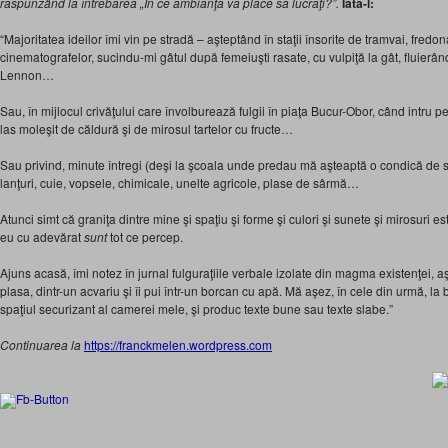
răspunzând la întrebarea „În ce ambianţă vă place să lucraţi?”.
Iata-l:
“Majoritatea ideilor îmi vin pe stradă – aşteptând în staţii însorite de tramvai, fredo
cinematografelor, sucindu-mi gâtul după femeiuşti rasate, cu vulpiţă la gât, fluierâ
Lennon…
Sau, în mijlocul crivăţului care învolburează fulgii în piaţa Bucur-Obor, când intru pe
las moleşit de căldură şi de mirosul tartelor cu fructe…
Sau privind, minute întregi (deşi la şcoala unde predau mă aşteaptă o condică de 
lanţuri, cuie, vopsele, chimicale, unelte agricole, plase de sârmă…
Atunci simt că graniţa dintre mine şi spaţiu şi forme şi culori şi sunete şi mirosuri es
eu cu adevărat
sunt
tot ce percep.
Ajuns acasă, îmi notez în jurnal fulguraţiile verbale izolate din magma existenţei, aş
plasa, dintr-un acvariu şi îi pui într-un borcan cu apă. Mă aşez, în cele din urmă, la 
spaţiul securizant al camerei mele, şi produc texte bune sau texte slabe.”
Continuarea la
https://franckmelen.wordpress.com