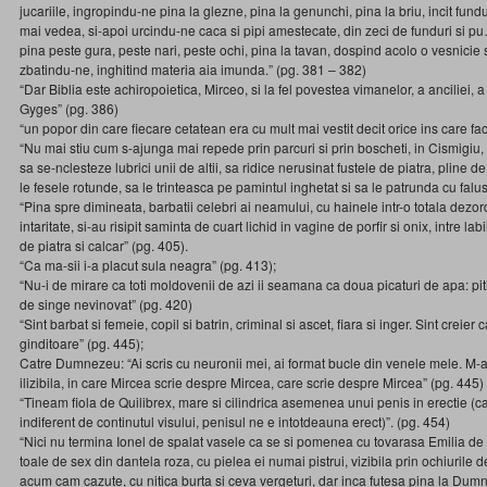
jucariile, ingropindu-ne pina la glezne, pina la genunchi, pina la briu, incit fund
mai vedea, si-apoi urcindu-ne caca si pipi amestecate, din zeci de funduri si pu…
pina peste gura, peste nari, peste ochi, pina la tavan, dospind acolo o vesnicie si
zbatindu-ne, inghitind materia aia imunda.” (pg. 381 – 382)
“Dar Biblia este achiropoietica, Mirceo, si la fel povestea vimanelor, a anciliei, a c
Gyges” (pg. 386)
“un popor din care fiecare cetatean era cu mult mai vestit decit orice ins care fa
“Nu mai stiu cum s-ajunga mai repede prin parcuri si prin boscheti, in Cismigiu, 
sa se-nclesteze lubrici unii de altii, sa ridice nerusinat fustele de piatra, pline 
le fesele rotunde, sa le trinteasca pe pamintul inghetat si sa le patrunda cu falu
“Pina spre dimineata, barbatii celebri ai neamului, cu hainele intr-o totala dezor
intaritate, si-au risipit saminta de cuart lichid in vagine de porfir si onix, intre lab
de piatra si calcar” (pg. 405).
“Ca ma-sii i-a placut sula neagra” (pg. 413);
“Nu-i de mirare ca toti moldovenii de azi ii seamana ca doua picaturi de apa: pitic
de singe nevinovat” (pg. 420)
“Sint barbat si femeie, copil si batrin, criminal si ascet, fiara si inger. Sint creier
ginditoare” (pg. 445);
Catre Dumnezeu: “Ai scris cu neuronii mei, ai format bucle din venele mele. M-ai 
ilizibila, in care Mircea scrie despre Mircea, care scrie despre Mircea” (pg. 445)
“Tineam fiola de Quilibrex, mare si cilindrica asemenea unui penis in erectie (c
indiferent de continutul visului, penisul ne e intotdeauna erect)”. (pg. 454)
“Nici nu termina Ionel de spalat vasele ca se si pomenea cu tovarasa Emilia de la
toale de sex din dantela roza, cu pielea ei numai pistrui, vizibila prin ochiurile de
acum cam cazute, cu nitica burta si ceva vergeturi, dar inca futesa pina la Dumne