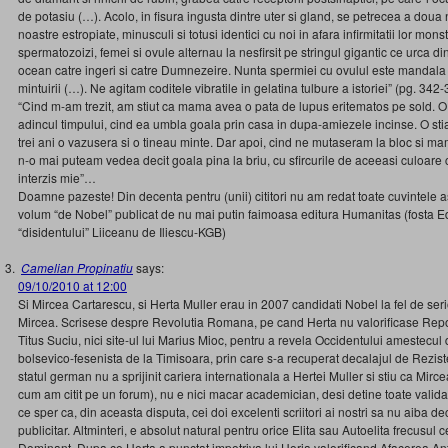
de potasiu (…). Acolo, in fisura ingusta dintre uter si gland, se petrecea a doua nu
noastre estropiate, minusculi si totusi identici cu noi in afara infirmitatii lor mons
spermatozoizi, femei si ovule alternau la nesfirsit pe stringul gigantic ce urca din
ocean catre ingeri si catre Dumnezeire. Nunta spermiei cu ovulul este mandal
mintuirii (…). Ne agitam coditele vibratile in gelatina tulbure a istoriei” (pg. 342-
“Cind m-am trezit, am stiut ca mama avea o pata de lupus eritematos pe sold. O
adincul timpului, cind ea umbla goala prin casa in dupa-amiezele incinse. O stia
trei ani o vazusera si o tineau minte. Dar apoi, cind ne mutaseram la bloc si m
n-o mai puteam vedea decit goala pina la briu, cu sfircurile de aceeasi culoare 
interzis mie”…
Doamne pazeste! Din decenta pentru (unii) cititori nu am redat toate cuvintele 
volum “de Nobel” publicat de nu mai putin faimoasa editura Humanitas (fosta Ed
“disidentului” Liiceanu de Iliescu-KGB)
Camelian Propinatiu
says:
09/10/2010 at 12:00
Si Mircea Cartarescu, si Herta Muller erau in 2007 candidati Nobel la fel de ser
Mircea. Scrisese despre Revolutia Romana, pe cand Herta nu valorificase Reporta
Titus Suciu, nici site-ul lui Marius Mioc, pentru a revela Occidentului amestecul 
bolsevico-fesenista de la Timisoara, prin care s-a recuperat decalajul de Rezis
statul german nu a sprijinit cariera internationala a Hertei Muller si stiu ca Mir
cum am citit pe un forum), nu e nici macar academician, desi detine toate validar
ce sper ca, din aceasta disputa, cei doi excelenti scriitori ai nostri sa nu aiba
publicitar. Altminteri, e absolut natural pentru orice Elita sau Autoelita frecusu
Dominant. Dupa ce Herta a punctat impotriva lui Horia valorificand Afacerea Anto