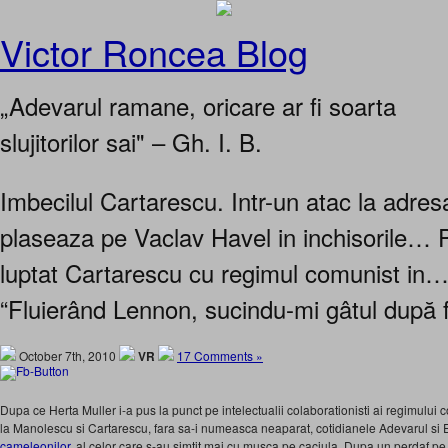
Victor Roncea Blog
„Adevarul ramane, oricare ar fi soarta
slujitorilor sai" – Gh. I. B.
Imbecilul Cartarescu. Intr-un atac la adresa
plaseaza pe Vaclav Havel in inchisorile… 
luptat Cartarescu cu regimul comunist in…
“Fluierând Lennon, sucindu-mi gâtul după 
October 7th, 2010
VR
17 Comments »
Dupa ce Herta Muller i-a pus la punct pe intelectualii colaborationisti ai regimului 
la Manolescu si Cartarescu, fara sa-i numeasca neaparat, cotidianele Adevarul si 
cameleonilor
, al celor care s-au simtit mai cu musca pe caciula. Dupa un perdaf pe 