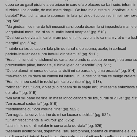
dupa ce au gasit pisicile alea uriase in care era o placere sa bati cuie: intram in
si zbierau ca oparite, de mai mare dragul. Ce tare ma distram cu dobitocii aia in 
baietel? Piz…, chiar asa le spuneam in fata, privindu-i cu ochisorii mei nevinov
(pg. 506)
“Ma gindeam ce n-ar da toti mucosii sa-si poata dezumfla si impacheta mamele 
lor guitaturi moraliste, si sa le umfle iarasi noaptea” (pg. 510)
“Desi curva de viata in care m-am pomenit – diavolul stie ca n-am vrut-o – a fos
margini” (pg. 504);
“inainte sa ies cu capu-n fata plin de rahat si de spuma, acolo, in cortexul
parieto-insular, deasupra iadului din talamus” (pg. 511);
“Erau intii fundatiile, sistemul de canalizare unde rataceau pe marginea unor suv
prezervative pline, innodate, si hirtie igienica flescaita” (pg. 511);
“De pe atunci minunea de cacat a vietii mi se parea o gluma proasta” (pg. 514);
“ma-ntreb acum daca nu cumva tot infernul nu e decit o ferma ce mulge creierele
“Eram din nou sorbit in rectul prin care venisem” (pg. 518);
“oricit as fi batut, ucis, violat (si o faceam de la sapte ani), mireasma entuziasta
de rahat” (pg. 519);
“Am avut milioane de tirfe, in masa lor colcaitoare de tite, cururi si vulve” (pg. 51
“Am exersat sodomia” (pg. 519)
“medalioane cu flocii vreunei tirfe” (pg. 522);
“Am regulat la curve batrine de mi se facuse si scirba” (pg. 524);
“Cit am frecat menta la Kourou” (pg. 525);
“caci nimic nu e-ntimplator in curva asta de viata” (pg. 526).
“Asemeni acetilcolinei, dopaminei, sau serotoninei, sperma cu milioanele ei de 
de diamant si rinichi de rubin, grabea catre receptorii postsinaptici, pe care-i ocu