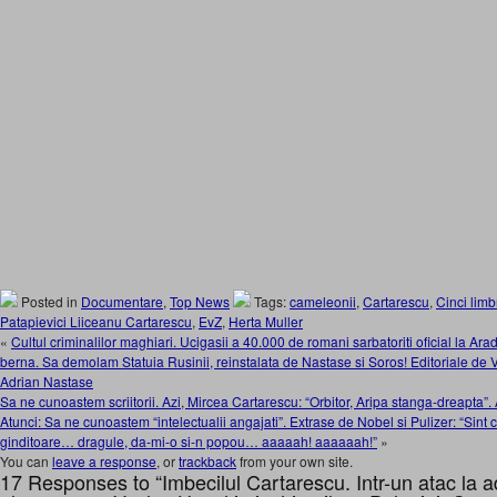
Posted in
Documentare
,
Top News
Tags:
cameleonii
,
Cartarescu
,
Cinci limb
Patapievici Liiceanu Cartarescu
,
EvZ
,
Herta Muller
«
Cultul criminalilor maghiari. Ucigasii a 40.000 de romani sarbatoriti oficial la Ara
berna. Sa demolam Statuia Rusinii, reinstalata de Nastase si Soros! Editoriale de
Adrian Nastase
Sa ne cunoastem scriitorii. Azi, Mircea Cartarescu: “Orbitor, Aripa stanga-dreapta”. A,
Atunci: Sa ne cunoastem “intelectualii angajati”. Extrase de Nobel si Pulizer: “Sint c
ginditoare… dragule, da-mi-o si-n popou… aaaaah! aaaaaah!”
»
You can
leave a response
, or
trackback
from your own site.
17 Responses to “Imbecilul Cartarescu. Intr-un atac la ad