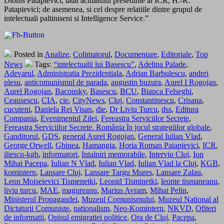
Dionis Patapievici, tatal actualului presedinte al ICR, H.-R.
Patapievici; de asemenea, si cel despre relatiile dintre grupul de
intelectuali paltiniseni si Intelligence Service.”
Posted in
Analize
,
Colimatorul
,
Documentare
,
Editoriale
,
Top
News
Tags:
“intelectualii lui Basescu”
,
Adelina Palade
,
Adevarul
,
Administratia Prezidentiala
,
Adrian Barbulescu
,
andrei
plesu
,
anticomunismul de parada
,
augustin buzura
,
Aurel I Rogojan
,
Aurel Rogojan
,
Baconsky
,
Basescu
,
BCU
,
Bianca Felseghi
,
Ceausescu
,
CIA
,
cie
,
CityNews
,
Cluj
,
Constantinescu
,
Crisana
,
cucuteni
,
Daniela Rei Visan
,
die
,
Dr Liviu Turcu
,
dss
,
Editura
Compania
,
Evenimentul Zilei
,
Fereastra Serviciilor Secrete
,
Fereastra Serviciilor Secrete. România în jocul strategiilor globale
,
Ganditorul
,
GDS
,
general Aurel Rogojan
,
General Iulian Vlad
,
George Orwell
,
Ghinea
,
Hamangia
,
Horia Roman Patapievici
,
ICR
,
iliescu-kgb
,
informatori
,
Intalniri memorabile
,
Interviu Cluj
,
Ion
Mihai Pacepa
,
Iulian N Vlad
,
Iulian Vlad
,
Iulian Vlad la Cluj
,
KGB
,
komintern
,
Lansare Cluj
,
Lansare Targu Mures
,
Lansare Zalau
,
Leon Moiseievici Tismenetki
,
Leonid Tisminetki
,
leonte tismaneanu
,
liviu turcu
,
MAE
,
magureanu
,
Marius Avram
,
Mihai Pelin
,
Ministerul Propagandei
,
Muzeul Comunismului
,
Muzeul National al
Dictaturii Comuniste
,
nationalism
,
Neo-Komintern
,
NKVD
,
Ofiteri
de informatii
,
Opisul emigratiei politice
,
Ora de Cluj
,
Pacepa
,