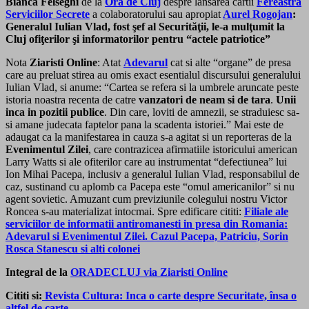
Bianca Felseghi
de la
Ora de Cluj
despre lansarea cartii
Fereastra
Serviciilor Secrete
a colaboratorului sau apropiat
Aurel Rogojan
:
Generalul Iulian Vlad, fost şef al Securităţii, le-a mulţumit la
Cluj ofiţerilor şi informatorilor pentru “actele patriotice”
Nota
Ziaristi Online
: Atat
Adevarul
cat si alte “organe” de presa
care au preluat stirea au omis exact esentialul discursului generalului
Iulian Vlad, si anume: “Cartea se refera si la umbrele aruncate peste
istoria noastra recenta de catre
vanzatori de neam si de tara
.
Unii
inca in pozitii publice
. Din care, loviti de amnezii, se straduiesc sa-
si amane judecata faptelor pana la scadenta istoriei.” Mai este de
adaugat ca la manifestarea in cauza s-a agitat si un reporteras de la
Evenimentul Zilei
, care contrazicea afirmatiile istoricului american
Larry Watts si ale ofiterilor care au instrumentat “defectiunea” lui
Ion Mihai Pacepa, inclusiv a generalul Iulian Vlad, responsabilul de
caz, sustinand cu aplomb ca Pacepa este “omul americanilor” si nu
agent sovietic. Amuzant cum previziunile colegului nostru Victor
Roncea s-au materializat intocmai. Spre edificare cititi:
Filiale ale
serviciilor de informatii antiromanesti in presa din Romania:
Adevarul si Evenimentul Zilei. Cazul Pacepa, Patriciu, Sorin
Rosca Stanescu si alti colonei
Integral de la
ORADECLUJ via Ziaristi Online
Cititi si:
Revista Cultura: Inca o carte despre Securitate, însa o
altfel de carte