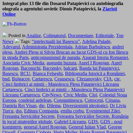
Integral plus 13 file din Dosarul Patapievici cu autobiografia
olografa a agentului sovietic Dionis Patapievici, la
Ziaristi
Online
Posted in
Analize
,
Colimatorul
,
Documentare
,
Editoriale
,
Top
News
Tags:
“intelectualii lui Basescu”
,
Adelina Palade
,
Adevarul
,
Administratia Prezidentiala
,
Adrian Barbulescu
,
andrei
plesu
,
Andrei Plesu si Silviu Brucan au facut GDS-ul cu Ion Iliescu
in strada Paris
,
anticomunismul de parada
,
Aparati Istoria Romaniei
,
Asociatia Civic Media
,
augustin buzura
,
Aurel I Rogojan
,
Aurel
Rogojan
,
Baconschi
,
Baconsky
,
balcani
,
Banda lui Patapievici
,
Basescu
,
BCU
,
Bianca Felseghi
,
Bibliografia Istorică a României
,
bnd
,
Bulgacov
,
Cartarescu
,
Ceausescu
,
Chrzanovsky
,
CIA
,
cie
,
Cinci limbrici ai mintii - Manolescu Plesu Patapievici Liiceanu
Cartarescu
,
Cinci limbrici ai mintii – Manolescu Plesu Patapievici
Liiceanu Cartarescu
,
CityNews
,
Civic Media
,
Cluj
,
Colegiul Noua
Europa
,
condeiul ardelean
,
Constantinescu
,
Cotroceni
,
Crisana
,
Daniela Rei Visan
,
die
,
Dilema
,
Diversionistii ideologici
,
Dr Liviu
Turcu
,
dss
,
Editura Compania
,
emilia corbu
,
Evenimentul Zilei
,
Fereastra Serviciilor Secrete
,
Fereastra Serviciilor Secrete. România
în jocul strategiilor globale
,
Gabriel Liiceanu
,
GDS
,
GDS - noul
komintern
,
general Aurel Rogojan
,
General Iulian Vlad
,
George
Orwell
,
Georgeta Ciobota
,
Herta Muller
,
Horia Roman Patapievici
,