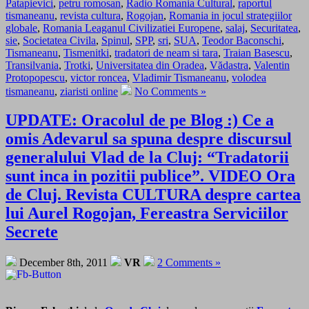
Patapievici
,
petru romosan
,
Radio Romania Cultural
,
raportul
tismaneanu
,
revista cultura
,
Rogojan
,
Romania in jocul strategiilor
globale
,
Romania Leaganul Civilizatiei Europene
,
salaj
,
Securitatea
,
sie
,
Societatea Civila
,
Spinul
,
SPP
,
sri
,
SUA
,
Teodor Baconschi
,
Tismaneanu
,
Tismenitki
,
tradatori de neam si tara
,
Traian Basescu
,
Transilvania
,
Trotki
,
Universitatea din Oradea
,
Vădastra
,
Valentin
Protopopescu
,
victor roncea
,
Vladimir Tismaneanu
,
volodea
tismaneanu
,
ziaristi online
No Comments »
UPDATE: Oracolul de pe Blog :) Ce a
omis Adevarul sa spuna despre discursul
generalului Vlad de la Cluj: “Tradatorii
sunt inca in pozitii publice”. VIDEO Ora
de Cluj. Revista CULTURA despre cartea
lui Aurel Rogojan, Fereastra Serviciilor
Secrete
December 8th, 2011
VR
2 Comments »