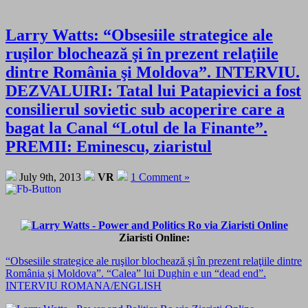
Larry Watts: “Obsesiile strategice ale
ruşilor blochează şi în prezent relaţiile
dintre România şi Moldova”. INTERVIU.
DEZVALUIRI: Tatal lui Patapievici a fost
consilierul sovietic sub acoperire care a
bagat la Canal “Lotul de la Finante”.
PREMII: Eminescu, ziaristul
July 9th, 2013
VR
1 Comment »
Ziaristi Online:
“Obsesiile strategice ale ruşilor blochează şi în prezent relaţiile dintre
România şi Moldova”. “Calea” lui Dughin e un “dead end”.
INTERVIU ROMANA/ENGLISH