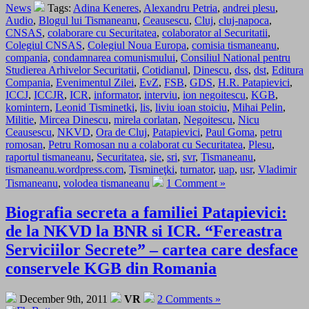
News
Tags:
Adina Keneres
,
Alexandru Petria
,
andrei plesu
,
Audio
,
Blogul lui Tismaneanu
,
Ceausescu
,
Cluj
,
cluj-napoca
,
CNSAS
,
colaborare cu Securitatea
,
colaborator al Securitatii
,
Colegiul CNSAS
,
Colegiul Noua Europa
,
comisia tismaneanu
,
compania
,
condamnarea comunismului
,
Consiliul National pentru
Studierea Arhivelor Securitatii
,
Cotidianul
,
Dinescu
,
dss
,
dst
,
Editura
Compania
,
Evenimentul Zilei
,
EvZ
,
FSB
,
GDS
,
H.R. Patapievici
,
ICCJ
,
ICCJR
,
ICR
,
informator
,
interviu
,
ion negoitescu
,
KGB
,
komintern
,
Leonid Tisminetki
,
lis
,
liviu ioan stoiciu
,
Mihai Pelin
,
Militie
,
Mircea Dinescu
,
mirela corlatan
,
Negoitescu
,
Nicu
Ceausescu
,
NKVD
,
Ora de Cluj
,
Patapievici
,
Paul Goma
,
petru
romosan
,
Petru Romosan nu a colaborat cu Securitatea
,
Plesu
,
raportul tismaneanu
,
Securitatea
,
sie
,
sri
,
svr
,
Tismaneanu
,
tismaneanu.wordpress.com
,
Tismineţki
,
turnator
,
uap
,
usr
,
Vladimir
Tismaneanu
,
volodea tismaneanu
1 Comment »
Biografia secreta a familiei Patapievici:
de la NKVD la BNR si ICR. “Fereastra
Serviciilor Secrete” – cartea care desface
conservele KGB din Romania
December 9th, 2011
VR
2 Comments »