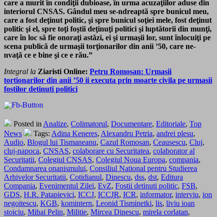
care a murit în condiţii dubioase, în urma acuzaţiilor aduse din
interiorul CNSAS. Gândul meu se-ndreaptă spre bunicul meu,
care a fost deţinut politic, şi spre bunicul soţiei mele, fost deţinut
politic şi el, spre toţi foştii deţinuţi politici şi luptătorii din munţi,
care în loc să fie onoraţi astăzi, ei şi urmaşii lor, sunt înlocuiţi pe
scena publică de urmaşii torţionarilor din anii ’50, care ne-
nvaţă ce e bine şi ce e rău.”
Integral la
Ziaristi Online:
Petru Romosan: Urmasii
tortionarilor din anii ’50 ii executa prin moarte civila pe urmasii
fostilor detinuti politici
Posted in
Analize
,
Colimatorul
,
Documentare
,
Editoriale
,
Top
News
Tags:
Adina Keneres
,
Alexandru Petria
,
andrei plesu
,
Audio
,
Blogul lui Tismaneanu
,
Cazul Romosan
,
Ceausescu
,
Cluj
,
cluj-napoca
,
CNSAS
,
colaborare cu Securitatea
,
colaborator al
Securitatii
,
Colegiul CNSAS
,
Colegiul Noua Europa
,
compania
,
Condamnarea onanismului
,
Consiliul National pentru Studierea
Arhivelor Securitatii
,
Cotidianul
,
Dinescu
,
dss
,
dst
,
Editura
Compania
,
Evenimentul Zilei
,
EvZ
,
Fostii detinuti politic
,
FSB
,
GDS
,
H.R. Patapievici
,
ICCJ
,
ICCJR
,
ICR
,
informator
,
interviu
,
ion
negoitescu
,
KGB
,
komintern
,
Leonid Tisminetki
,
lis
,
liviu ioan
stoiciu
,
Mihai Pelin
,
Militie
,
Mircea Dinescu
,
mirela corlatan
,