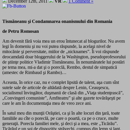
December 12th, 2011
VR
1 Comment »
Tismăneanu şi Condamnarea onanismului din Romania
de Petru Romosan
Am devenit fără voia mea un erou întunecat al blogurilor. Nu avem
legi în domeniu şi nu voi putea răspunde, la acelaşi nivel de
mitocănie şi perversitate, miilor de „nicknames”. Îi voi răspunde
deocamdată doar bloggerului de la Washington, pseudoprofesorului
de ştiinţe politice Vladimir Tismăneanu. În nenumăratele lui postări
pe tema mea, mi-a dat şi o poreclă, Rembo, destul de simpatică
(amestec de Rimbaud şi Rambo)…
Aceasta, în orice caz, nu e complet lipsită de talent, aşa cum sînt
sutele sale de articole de altădată despre Lenin, Ceauşescu,
socialismul învingător, duşmanii de clasă din „Viaţa studenţească”,
„Convingeri comuniste”, Amfiteatru” şi alte gazete tovărăşeşti pe
care le am în documentaţia mea de vreo zece ani.
În satul meu din munţii Orăştiei, ca şi în alte locuri din ţară, toate
familiile au cîte o poreclă, pe care o poartă, ca pe o cruce, multe
generaţii. Porecla familiei mele, şi deci şi a mea, este „Ticărău”.
Ticărăul e un soi de dispozitiv străvechi, compus din lemn şi lanţ,