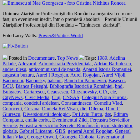
Uniunea Ziariştilor Profesionişti din România a organizat cu mare
fast, un eveniment inedit, într-o premieră absolută – Premiile Uniunii
Ziariştilor Profesionişti din România – ”Eminescu, ziaristul“.
Foto Larry Watts:
Power&Politics World
Posted in
Documentare
,
Top News
Tags:
1989
,
Adelina
Palade
,
Adevarul
,
Administratia Prezidentiala
,
Adrian Barbulescu
,
andrei plesu
,
anticomunismul de parada
,
Aparati Istoria Romaniei
,
augustin buzura
,
Aurel I Rogojan
,
Aurel Rogojan
,
Aurel Vijoli
,
Baconschi
,
Baconsky
,
balcani
,
Banda lui Patapievici
,
Basescu
,
BCU
,
Bianca Felseghi
,
Bibliografia Istorică a României
,
bnd
,
Bulgacov
,
Cartarescu
,
Ceausescu
,
Chrzanovsky
,
CIA
,
cie
,
CityNews
,
Civic Media
,
Cluj
,
CNSAS
,
Colegiul Noua Europa
,
compania
,
condeiul ardelean
,
Constantinescu
,
Corneliu Vlad
,
Cotroceni
,
Crisana
,
Daniela Rei Visan
,
die
,
Dilema
,
Dinu C
Giurescu
,
Diversionistii ideologici
,
Dr Liviu Turcu
,
dss
,
Editura
Compania
,
emilia corbu
,
Evenimentul Zilei
,
Fereastra Serviciilor
Secrete
,
Fereastra Serviciilor Secrete. România în jocul strategiilor
globale
,
Gabriel Liiceanu
,
GDS
,
general Aurel Rogojan
,
General
Iulian Vlad
,
George Orwell
,
Georgeta Ciobota
,
Guvernator al