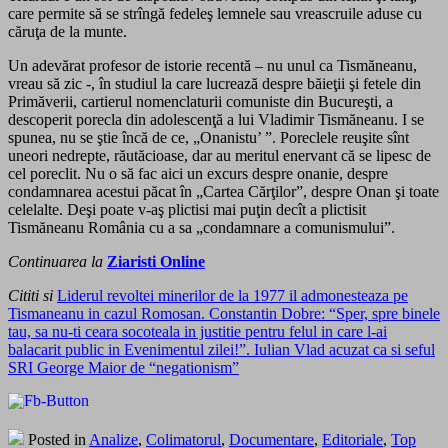
care permite să se strîngă fedeleş lemnele sau vreascruile aduse cu
căruţa de la munte.
Un adevărat profesor de istorie recentă – nu unul ca Tismăneanu,
vreau să zic -, în studiul la care lucrează despre băieţii şi fetele din
Primăverii, cartierul nomenclaturii comuniste din Bucureşti, a
descoperit porecla din adolescenţă a lui Vladimir Tismăneanu. I se
spunea, nu se ştie încă de ce, „Onanistu’ ”. Poreclele reuşite sînt
uneori nedrepte, răutăcioase, dar au meritul enervant că se lipesc de
cel poreclit. Nu o să fac aici un excurs despre onanie, despre
condamnarea acestui păcat în „Cartea Cărţilor”, despre Onan şi toate
celelalte. Deşi poate v-aş plictisi mai puţin decît a plictisit
Tismăneanu România cu a sa „condamnare a comunismului”.
Continuarea la
Ziaristi Online
Cititi si
Liderul revoltei minerilor de la 1977 il admonesteaza pe
Tismaneanu in cazul Romosan. Constantin Dobre: “Sper, spre binele
tau, sa nu-ti ceara socoteala in justitie pentru felul in care l-ai
balacarit public in Evenimentul zilei!”. Iulian Vlad acuzat ca si seful
SRI George Maior de “negationism”
Posted in
Analize
,
Colimatorul
,
Documentare
,
Editoriale
,
Top