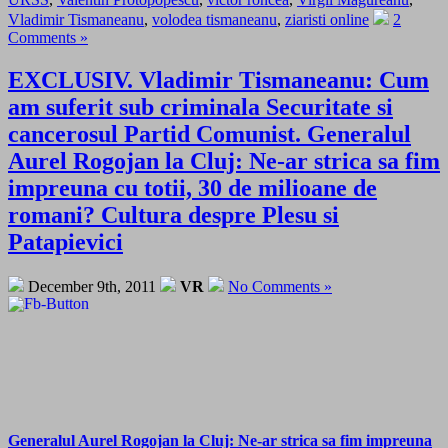
Vladimir Tismaneanu
,
volodea tismaneanu
,
ziaristi online
2
Comments »
EXCLUSIV. Vladimir Tismaneanu: Cum
am suferit sub criminala Securitate si
cancerosul Partid Comunist. Generalul
Aurel Rogojan la Cluj: Ne-ar strica sa fim
impreuna cu totii, 30 de milioane de
romani? Cultura despre Plesu si
Patapievici
December 9th, 2011
VR
No Comments »
Generalul Aurel Rogojan la Cluj: Ne-ar strica sa fim impreuna