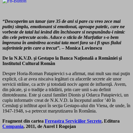
“Descoperim un tanar (are 35 de ani si pare cu vreo zece mai
putin) simplu, emotionant si emotionat, aproape patetic, care ne
vorbeste de tatal lui iesind din închisoare si nespunându-i nimic
din cele petrecute acolo. Aduce o sticla de Murfatlar s-o bem
împreuna în amintirea acestui tata mort fara sa-i fi spus fiului
suferintele prin care a trecut”.
– Monica Lovinescu
De la N.K.V.D. şi Gestapo la Banca Naţională a României şi
Institutul Cultural Român
Despre Horia-Roman Patapievici s-a afirmat, mai mult sau mai puţin
ex­plicit, că ar avea niscaiva legături cu afacerile secrete ale unor
servicii străine, ca activ şi totodată nociv agent de influenţă. Avem,
din păcate, şi o tradiţie a trădării, prin care unii s-au definit
dintotdeauna. Este şi cazul familiei Dionis şi Odarca Patapievici, un
cuplu informativ creat de N.K.V.D. la începutul anilor ’40 în
Cernăuţi şi infiltrat apoi în secţia Gestapo-ului din Viena, de unde, în
1947-1948, s-a petrecut marşrutizarea în România.
Fragment din
cartea
Fereastra Serviciilor Secrete
, Editura
Compania
, 2011, de Aurel I Rogojan