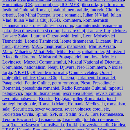
Humanitas
,
ICR
,
icr - noul pcr
,
IICCMER
,
iliescu-kgb
,
informatori
,
Institutul Cultural Roman
,
Intalniri memorabile
,
Interviu Cluj
,
ion
cristoiu
,
Ion Mihai Pacepa
,
istoria romaniei
,
Iulian N Vlad
,
Iulian
Vlad
,
Iulian Vlad la Cluj
,
KGB
,
komintern
,
kominternistii
tismaneanu pata-plesu dinescu si comp
,
kominternistii tismaneanu
pata-plesu dinescu ticu si comp
,
Lansare Cluj
,
Lansare Targu Mures
,
Lansare Zalau
,
Laurent Chrzanovski
,
lenin
,
Leon Moiseievici
Tismenetki
,
Leonid Tisminetki
,
leonte tismaneanu
,
Liiceanu
,
liviu
turcu
,
macovei
,
MAE
,
magureanu
,
manolescu
,
Marius Avram
,
Marx
,
Mihaeies
,
Mihai Pelin
,
Mihai Roller
,
mihail roller
,
Ministerul
Afacerilor Externe
,
Ministerul Propagandei
,
moldova
,
Monica
Lovinescu
,
Muzeul Comunismului
,
Muzeul National al Dictaturii
Comuniste
,
nationalism
,
Neaju Djuvara
,
Neo-Komintern
,
Nicolae
Iorga
,
NKVD
,
Ofiteri de informatii
,
Omul si cetatea
,
Opisul
emigratiei politice
,
Ora de Cluj
,
Pacepa
,
parlamentul romaniei
,
Patapievici
,
Petitie Online
,
petru romosan
,
Plesu
,
Presedintele
Romaniei
,
presedintia romaniei
,
Radio Romania Cultural
,
raportul
patapievici
,
raportul tismaneanu
,
rescrierea istoriei
,
revista cultura
,
revolutia bolsevica
,
Roesler
,
Rogojan
,
roller
,
Romania in jocul
strategiilor globale
,
Romania Mare
,
Romania Medievala
,
romanism
,
salaj
,
Securitatea
,
sever voinescu
,
sever voinescu cotoi
,
sie
,
Societatea Civila
,
Spinul
,
SPP
,
sri
,
Stalin
,
SUA
,
Tara Romaneasca
,
Teodor Baconschi
,
Tismaneanu
,
Tismenitki
,
tradatori de neam si
tara
,
Traian Basescu
,
Transilvania
,
Trotki
,
Universitatea din Oradea
,
URSS
,
Valentin Protopopescu
,
victor roncea
,
Virgil Magureanu
,