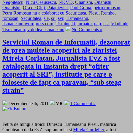
Negoitescu
,
Nicu Ceausescu
,
NKVD
,
Onanism
,
Onanistu
,
Onanistul
,
Ora de Cluj
,
Patapievici
,
Paul Goma
,
petru romosan
,
Petru Romosan nu a colaborat cu Securitatea
,
Plesu
,
Rembo
,
romosan
,
Securitatea
,
sie
,
sri
,
svr
,
Tismaneanu
,
tismaneanu.wordpress.com
,
Tismineţki
,
turnator
,
uap
,
usr
,
Vladimir
Tismaneanu
,
volodea tismaneanu
No Comments »
Serviciul Roman de Informatii, dezonorat
de prea multele acoperiri ale ziaristei
Mirela Corlatan. Jurnalista EvZ a fost
catalogata in Instanta drept “ofiter
acoperit al SRI”, institutie pe care o
foloseste de fapt ca paravan, “sub steag
strain”
December 13th, 2011
VR
1 Comment »
Fetita de mingi a troicii Dinescu-Tismaneanu-Plesu, maturica
Curlateanu de la EvZ, supranumita si
Mirela Curdefier
, a fost