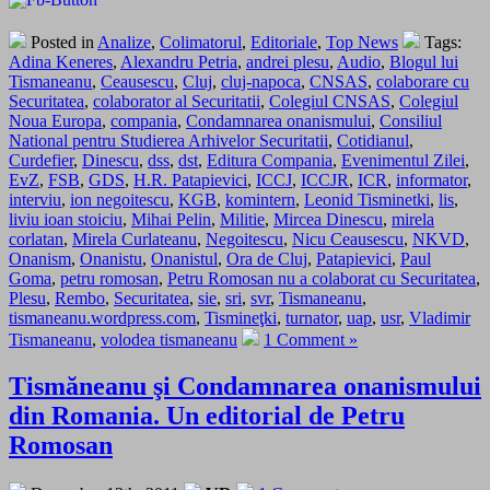
Posted in
Analize
,
Colimatorul
,
Editoriale
,
Top News
Tags:
Adina Keneres
,
Alexandru Petria
,
andrei plesu
,
Audio
,
Blogul lui
Tismaneanu
,
Ceausescu
,
Cluj
,
cluj-napoca
,
CNSAS
,
colaborare cu
Securitatea
,
colaborator al Securitatii
,
Colegiul CNSAS
,
Colegiul
Noua Europa
,
compania
,
Condamnarea onanismului
,
Consiliul
National pentru Studierea Arhivelor Securitatii
,
Cotidianul
,
Curdefier
,
Dinescu
,
dss
,
dst
,
Editura Compania
,
Evenimentul Zilei
,
EvZ
,
FSB
,
GDS
,
H.R. Patapievici
,
ICCJ
,
ICCJR
,
ICR
,
informator
,
interviu
,
ion negoitescu
,
KGB
,
komintern
,
Leonid Tisminetki
,
lis
,
liviu ioan stoiciu
,
Mihai Pelin
,
Militie
,
Mircea Dinescu
,
mirela
corlatan
,
Mirela Curlateanu
,
Negoitescu
,
Nicu Ceausescu
,
NKVD
,
Onanism
,
Onanistu
,
Onanistul
,
Ora de Cluj
,
Patapievici
,
Paul
Goma
,
petru romosan
,
Petru Romosan nu a colaborat cu Securitatea
,
Plesu
,
Rembo
,
Securitatea
,
sie
,
sri
,
svr
,
Tismaneanu
,
tismaneanu.wordpress.com
,
Tismineţki
,
turnator
,
uap
,
usr
,
Vladimir
Tismaneanu
,
volodea tismaneanu
1 Comment »
Tismăneanu şi Condamnarea onanismului
din Romania. Un editorial de Petru
Romosan