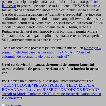
personaj principal in pledoaria avocatului care l-a aparat pe
Petru
Romosan
in procesul pe care acesta l-a intentat CNSAS dupa ce a
fost acuzat ca ar fi fost “colaborator al Securitatii”. Inalta Curte de
Casatie si Justitie a demonstrat “definitiv si irevocabil” nevinovatia
scriitorului, supus timp de doi ani unei campanii
imunde
de presa ca
razbunare pentru ca a expus reteaua securistico-culturnico-mafiotica
clocita in laboratoarele din Romania ale KGB-ului, recte GDS.
Purtatoarea flamurei rosii impotriva lui Romosan, numita Mirela
Corlatan, a fost catalogata in plina instanta ca este “ofiter acoperit al
SRI”, afirmatie ramasa ca atare la dosar.
Toata afacerea este povestita pe larg intr-un interviu cu
Romoșan –
primul intelectual care caștiga impotriva CNSAS: “Am fost
calomniat de neomaimuțele post-comuniste!”
Cred ca Serviciul in cauza, dezonorat de comportamentul
acestei maimute de presa, are datoria sa faca lumina in acest
caz.
PS: Ce zice un avertizor public despre “mica turnatoare” EvZ:
“DEONTOLOGIE” PE BANI PUBLICI. TELEVIZIUNEA
ROMANA verifica averea BISERICII ORTODOXE ROMANE.
Jurnalista Mirela Curlatan: “BOR intretine focare de nationalism si
legionarism”!