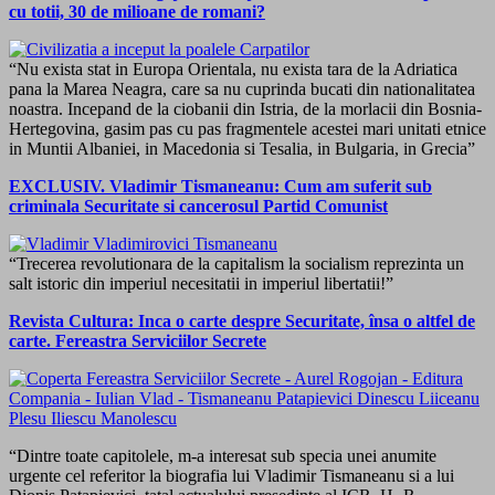
cu totii, 30 de milioane de romani?
“Nu exista stat in Europa Orientala, nu exista tara de la Adriatica
pana la Marea Neagra, care sa nu cuprinda bucati din nationalitatea
noastra. Incepand de la ciobanii din Istria, de la morlacii din Bosnia-
Hertegovina, gasim pas cu pas fragmentele acestei mari unitati etnice
in Muntii Albaniei, in Macedonia si Tesalia, in Bulgaria, in Grecia”
EXCLUSIV. Vladimir Tismaneanu: Cum am suferit sub
criminala Securitate si cancerosul Partid Comunist
“Trecerea revolutionara de la capitalism la socialism reprezinta un
salt istoric din imperiul necesitatii in imperiul libertatii!”
Revista Cultura: Inca o carte despre Securitate, însa o altfel de
carte. Fereastra Serviciilor Secrete
“Dintre toate capitolele, m-a interesat sub specia unei anumite
urgente cel referitor la biografia lui Vladimir Tismaneanu si a lui