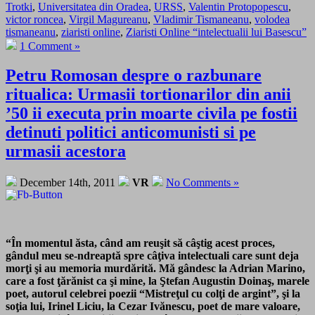
Trotki
,
Universitatea din Oradea
,
URSS
,
Valentin Protopopescu
,
victor roncea
,
Virgil Magureanu
,
Vladimir Tismaneanu
,
volodea
tismaneanu
,
ziaristi online
,
Ziaristi Online “intelectualii lui Basescu”
1 Comment »
Petru Romosan despre o razbunare
ritualica: Urmasii tortionarilor din anii
’50 ii executa prin moarte civila pe fostii
detinuti politici anticomunisti si pe
urmasii acestora
December 14th, 2011
VR
No Comments »
“În momentul ăsta, când am reuşit să câştig acest proces,
gândul meu se-ndreaptă spre câţiva intelectuali care sunt deja
morţi şi au memoria murdărită. Mă gândesc la Adrian Marino,
care a fost ţărănist ca şi mine, la Ştefan Augustin Doinaş, marele
poet, autorul celebrei poezii “Mistreţul cu colţi de argint”, şi la
soţia lui, Irinel Liciu, la Cezar Ivănescu, poet de mare valoare,