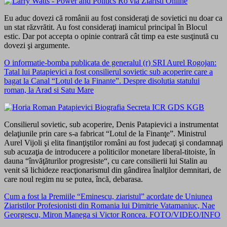
Eu aduc dovezi că românii au fost consideraţi de sovietici nu doar ca
un stat răzvrătit. Au fost consideraţi inamicul principal în Blocul
estic. Dar pot accepta o opinie contrară cât timp ea este susţinută cu
dovezi şi argumente.
O informatie-bomba publicata de generalul (r) SRI Aurel Rogojan:
Tatal lui Patapievici a fost consilierul sovietic sub acoperire care a
bagat la Canal “Lotul de la Finante”. Despre disolutia statului
roman, la Arad si Satu Mare
Consilierul sovietic, sub acoperire, Denis Patapievici a instrumentat
delaţiunile prin care s-a fabricat “Lotul de la Finanţe”. Ministrul
Aurel Vijoli şi elita finanţiştilor români au fost judecaţi şi condamnaţi
sub acuzaţia de introducere a politicilor monetare liberal-titoiste, în
dauna “învăţăturilor progresiste“, cu care consilierii lui Stalin au
venit să lichideze reacţionarismul din gândirea înalţilor demnitari, de
care noul regim nu se putea, încă, debarasa.
Cum a fost la Premiile “Eminescu, ziaristul” acordate de Uniunea
Ziaristilor Profesionisti din Romania lui Dimitrie Vatamaniuc, Nae
Georgescu, Miron Manega si Victor Roncea. FOTO/VIDEO/INFO