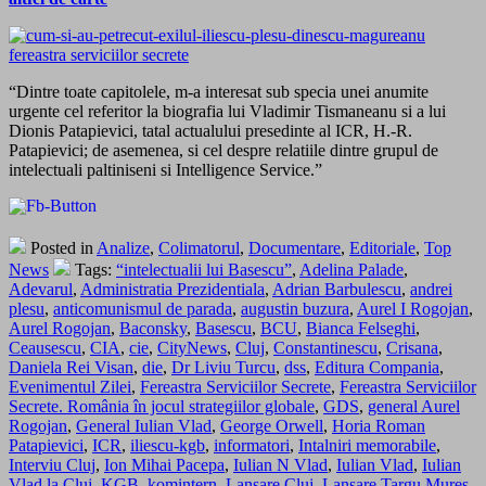
“Dintre toate capitolele, m-a interesat sub specia unei anumite
urgente cel referitor la biografia lui Vladimir Tismaneanu si a lui
Dionis Patapievici, tatal actualului presedinte al ICR, H.-R.
Patapievici; de asemenea, si cel despre relatiile dintre grupul de
intelectuali paltiniseni si Intelligence Service.”
Posted in
Analize
,
Colimatorul
,
Documentare
,
Editoriale
,
Top
News
Tags:
“intelectualii lui Basescu”
,
Adelina Palade
,
Adevarul
,
Administratia Prezidentiala
,
Adrian Barbulescu
,
andrei
plesu
,
anticomunismul de parada
,
augustin buzura
,
Aurel I Rogojan
,
Aurel Rogojan
,
Baconsky
,
Basescu
,
BCU
,
Bianca Felseghi
,
Ceausescu
,
CIA
,
cie
,
CityNews
,
Cluj
,
Constantinescu
,
Crisana
,
Daniela Rei Visan
,
die
,
Dr Liviu Turcu
,
dss
,
Editura Compania
,
Evenimentul Zilei
,
Fereastra Serviciilor Secrete
,
Fereastra Serviciilor
Secrete. România în jocul strategiilor globale
,
GDS
,
general Aurel
Rogojan
,
General Iulian Vlad
,
George Orwell
,
Horia Roman
Patapievici
,
ICR
,
iliescu-kgb
,
informatori
,
Intalniri memorabile
,
Interviu Cluj
,
Ion Mihai Pacepa
,
Iulian N Vlad
,
Iulian Vlad
,
Iulian
Vlad la Cluj
,
KGB
,
komintern
,
Lansare Cluj
,
Lansare Targu Mures
,