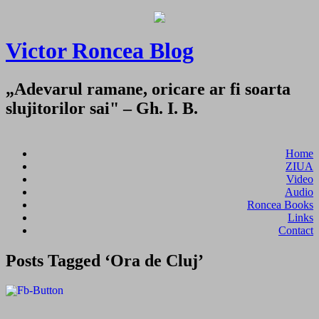
Victor Roncea Blog
„Adevarul ramane, oricare ar fi soarta
slujitorilor sai" – Gh. I. B.
Home
ZIUA
Video
Audio
Roncea Books
Links
Contact
Posts Tagged ‘Ora de Cluj’