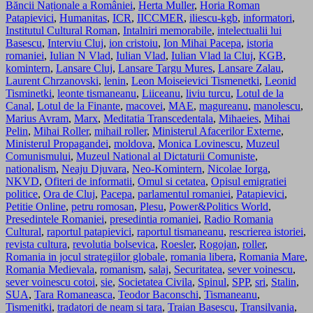
Băncii Naționale a României
,
Herta Muller
,
Horia Roman
Patapievici
,
Humanitas
,
ICR
,
IICCMER
,
iliescu-kgb
,
informatori
,
Institutul Cultural Roman
,
Intalniri memorabile
,
intelectualii lui
Basescu
,
Interviu Cluj
,
ion cristoiu
,
Ion Mihai Pacepa
,
istoria
romaniei
,
Iulian N Vlad
,
Iulian Vlad
,
Iulian Vlad la Cluj
,
KGB
,
komintern
,
Lansare Cluj
,
Lansare Targu Mures
,
Lansare Zalau
,
Laurent Chrzanovski
,
lenin
,
Leon Moiseievici Tismenetki
,
Leonid
Tisminetki
,
leonte tismaneanu
,
Liiceanu
,
liviu turcu
,
Lotul de la
Canal
,
Lotul de la Finante
,
macovei
,
MAE
,
magureanu
,
manolescu
,
Marius Avram
,
Marx
,
Meditatia Transcedentala
,
Mihaeies
,
Mihai
Pelin
,
Mihai Roller
,
mihail roller
,
Ministerul Afacerilor Externe
,
Ministerul Propagandei
,
moldova
,
Monica Lovinescu
,
Muzeul
Comunismului
,
Muzeul National al Dictaturii Comuniste
,
nationalism
,
Neaju Djuvara
,
Neo-Komintern
,
Nicolae Iorga
,
NKVD
,
Ofiteri de informatii
,
Omul si cetatea
,
Opisul emigratiei
politice
,
Ora de Cluj
,
Pacepa
,
parlamentul romaniei
,
Patapievici
,
Petitie Online
,
petru romosan
,
Plesu
,
Power&Politics World
,
Presedintele Romaniei
,
presedintia romaniei
,
Radio Romania
Cultural
,
raportul patapievici
,
raportul tismaneanu
,
rescrierea istoriei
,
revista cultura
,
revolutia bolsevica
,
Roesler
,
Rogojan
,
roller
,
Romania in jocul strategiilor globale
,
romania libera
,
Romania Mare
,
Romania Medievala
,
romanism
,
salaj
,
Securitatea
,
sever voinescu
,
sever voinescu cotoi
,
sie
,
Societatea Civila
,
Spinul
,
SPP
,
sri
,
Stalin
,
SUA
,
Tara Romaneasca
,
Teodor Baconschi
,
Tismaneanu
,
Tismenitki
,
tradatori de neam si tara
,
Traian Basescu
,
Transilvania
,