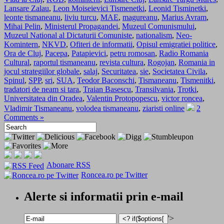
Lansare Zalau
,
Leon Moiseievici Tismenetki
,
Leonid Tisminetki
,
leonte tismaneanu
,
liviu turcu
,
MAE
,
magureanu
,
Marius Avram
,
Mihai Pelin
,
Ministerul Propagandei
,
Muzeul Comunismului
,
Muzeul National al Dictaturii Comuniste
,
nationalism
,
Neo-
Komintern
,
NKVD
,
Ofiteri de informatii
,
Opisul emigratiei politice
,
Ora de Cluj
,
Pacepa
,
Patapievici
,
petru romosan
,
Radio Romania
Cultural
,
raportul tismaneanu
,
revista cultura
,
Rogojan
,
Romania in
jocul strategiilor globale
,
salaj
,
Securitatea
,
sie
,
Societatea Civila
,
Spinul
,
SPP
,
sri
,
SUA
,
Teodor Baconschi
,
Tismaneanu
,
Tismenitki
,
tradatori de neam si tara
,
Traian Basescu
,
Transilvania
,
Trotki
,
Universitatea din Oradea
,
Valentin Protopopescu
,
victor roncea
,
Vladimir Tismaneanu
,
volodea tismaneanu
,
ziaristi online
2
Comments »
Abonare RSS
Roncea.ro pe Twitter
Alerte si informatii prin e-mail
'>