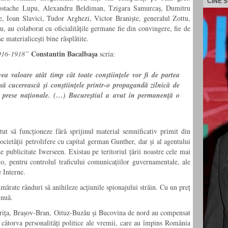
CINE 
ostache Lupu, Alexandru Beldiman, Tzigara Samurcaș, Dumitru
e, Ioan Slavici, Tudor Arghezi, Victor Braniște, generalul Zottu,
, au colaborat cu oficialitățile germane fie din convingere, fie de
se materialicești bine răsplătite.
Constantin Bacalbașa
1916-1918”
scria:
a valoare atât timp cât toate conștiințele vor fi de partea
să cucerească și conștiințele printr-o propagandă zilnică de
ei prese naționale. (…) Bucureștiul a avut în permanență o
ut să funcționeze fără sprijinul material semnificativ primit din
ocietății petrolifere cu capital german Gunther, dar și al agentului
 publicitate Iwerseen. Existau pe teritoriul țării noastre cele mai
o, pentru controlul traficului comunicațiilor guvernamentale, ale
 Interne.
ărate rânduri să anihileze acțiunile spionajului străin. Cu un preț
inuă.
trița, Brașov-Bran, Oituz-Buzău și Bucovina de nord au compensat
 câtorva personalități politice ale vremii, care au împins România