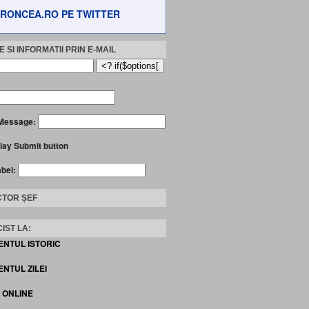
RONCEA.RO PE TWITTER
 SI INFORMATII PRIN E-MAIL
Message:
lay Submit button
abel:
TOR ȘEF
IST LA:
ENTUL ISTORIC
NTUL ZILEI
I ONLINE