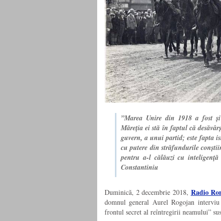
”Marea Unire din 1918 a fost și
Măreția ei stă în faptul că desăvâr
guvern, a unui partid; este fapta is
cu putere din străfundurile conștii
pentru a-l călăuzi cu inteligență
Constantiniu
Radio Ro
Duminică, 2 decembrie 2018,
domnul general Aurel Rogojan interviu 
frontul secret al reîntregirii neamului” su