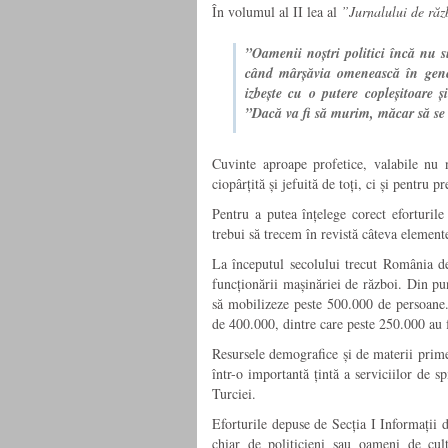
În volumul al II lea al
”Jurnalului de ră
”Oamenii noștri politici încă nu s
când mârșăvia omenească în genera
izbește cu o putere copleșitoare 
”Dacă va fi să murim, măcar să se 
Cuvinte aproape profetice, valabile nu 
ciopârțită și jefuită de toți, ci și pentru p
Pentru a putea înțelege corect eforturil
trebui să trecem în revistă câteva elemente
La începutul secolului trecut România de
funcționării mașinăriei de război. Din pun
să mobilizeze peste 500.000 de persoane.
de 400.000, dintre care peste 250.000 au f
Resursele demografice și de materii prime 
într-o importantă țintă a serviciilor de s
Turciei.
Eforturile depuse de Secția I Informații
chiar de politicieni sau oameni de cul