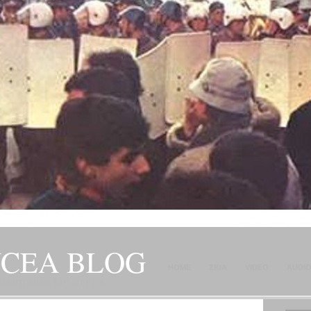
NCEA BLOG
HOME
ZIUA
VIDEO
AUDI
JITORILOR SAI" – GH. I. B.
CONTACT