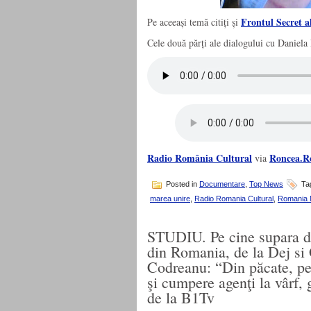
Frontul Secret 
Pe aceeași temă citiți și
Cele două părți ale dialogului cu Daniela 
Radio România Cultural
Roncea.R
via
Posted in
Documentare
,
Top News
Ta
marea unire
,
Radio Romania Cultural
,
Romania 
STUDIU. Pe cine supara de
din Romania, de la Dej si
Codreanu: “Din păcate, pe
şi cumpere agenţi la vârf, 
de la B1Tv