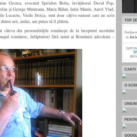
aian Grozea, avocatul Spiridon Boita, învățătorul David Pop,
ofan și George Munteanu, Maria Bălan, Iuliu Maniu, Aurel Vlad,
le Lucaciu, Vasile Stoica, sunt doar câțiva oameni care au scris
TOP ZE
dintre noi, astăzi, am putea să îl plătim.
câteva din personalitățile românești de la începutul secolului
onajul românesc, înfăptuitori fără statui ai României adevărate –
CARTI
O SCR
UNIUN
PENTR
GOOGL