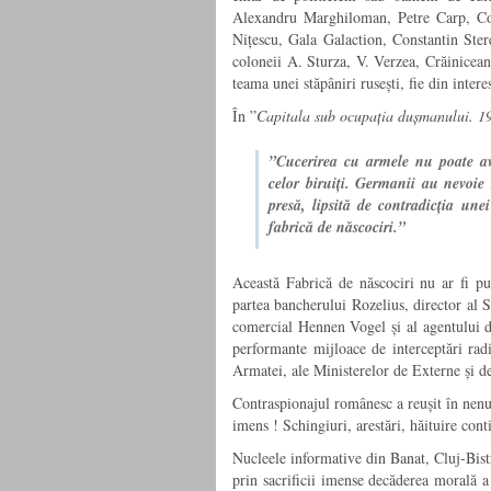
Alexandru Marghiloman, Petre Carp, C
Nițescu, Gala Galaction, Constantin Ster
coloneii A. Sturza, V. Verzea, Crăiniceanu
teama unei stăpâniri rusești, fie din intere
În ”
Capitala sub ocupația dușmanului. 
”Cucerirea cu armele nu poate ave
celor biruiți. Germanii au nevoie 
presă, lipsită de contradicția un
fabrică de născociri.”
Această Fabrică de născociri nu ar fi put
partea bancherului Rozelius, director al S
comercial Hennen Vogel și al agentului de
performante mijloace de interceptări radi
Armatei, ale Ministerelor de Externe și de
Contraspionajul românesc a reușit în nenum
imens ! Schingiuri, arestări, hăituire cont
Nucleele informative din Banat, Cluj-Bis
prin sacrificii imense decăderea morală a