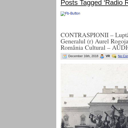
Posts Tagged ‘Radio R
CONTRASPIONII – Luptător
Generalul (r) Aurel Rogoj
România Cultural – AUD
December 16th, 2018
VR
No Co