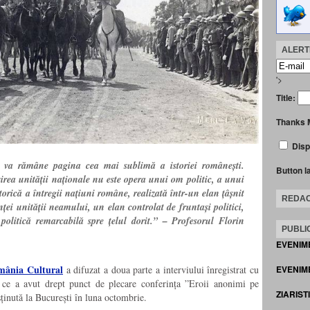
ALERTE
'>
Title:
Thanks 
Disp
 va rămâne pagina cea mai sublimă a istoriei românești.
Button l
șirea unității naționale nu este opera unui om politic, a unui
torică a întregii națiuni române, realizată într-un elan țâșnit
REDAC
nței unității neamului, un elan controlat de fruntași politici,
 politică remarcabilă spre țelul dorit.” – Profesorul Florin
PUBLIC
EVENIM
mânia Cultural
EVENIME
a difuzat a doua parte a interviului înregistrat cu
ce a avut drept punct de plecare conferința ”Eroii anonimi pe
ZIARIST
sținută la București în luna octombrie.