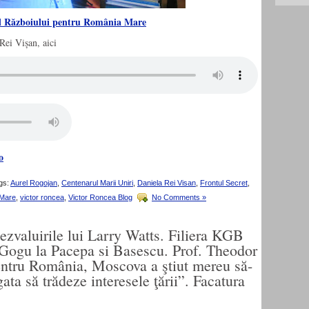
al Războiului pentru România Mare
Rei Vișan, aici
o
gs:
Aurel Rogojan
,
Centenarul Marii Uniri
,
Daniela Rei Visan
,
Frontul Secret
,
Mare
,
victor roncea
,
Victor Roncea Blog
No Comments »
zvaluirile lui Larry Watts. Filiera KGB
 Gogu la Pacepa si Basescu. Prof. Theodor
ntru România, Moscova a ştiut mereu să-
gata să trădeze interesele ţării”. Facatura