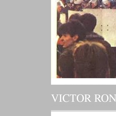
VICTOR RO
„ADEVARUL RAMANE, ORICARE AR FI SOARTA SLU