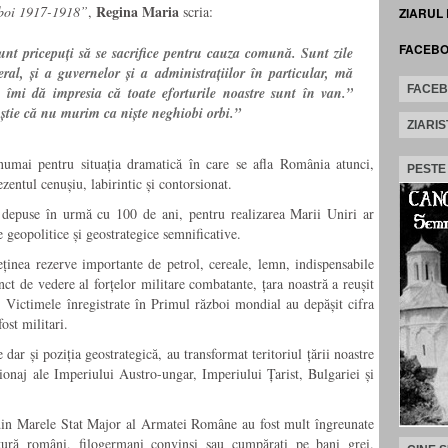
Regina Maria
zboi 1917-1918”
,
scria:
ZIARUL
FACEB
unt pricepuți să se sacrifice pentru cauza comună. Sunt zile
l, și a guvernelor și a administrațiilor în particular, mă
FACE
și îmi dă impresia că toate eforturile noastre sunt în van.”
știe că nu murim ca niște neghiobi orbi.”
ZIARIS
numai pentru situația dramatică în care se afla România atunci,
PESTE
rezentul cenușiu, labirintic și contorsionat.
e depuse în urmă cu 100 de ani, pentru realizarea Marii Uniri ar
 geopolitice și geostrategice semnificative.
ținea rezerve importante de petrol, cereale, lemn, indispensabile
ct de vedere al forțelor militare combatante, țara noastră a reușit
 Victimele înregistrate în Primul război mondial au depășit cifra
ost militari.
dar și poziția geostrategică, au transformat teritoriul țării noastre
pionaj ale Imperiului Austro-ungar, Imperiului Țarist, Bulgariei și
 din Marele Stat Major al Armatei Române au fost mult îngreunate
tură români, filogermani convinși sau cumpărați pe bani grei.