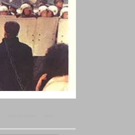
O
RONCEA BOOKS
LINKS