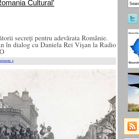
omania Cultural’
ii secreți pentru adevărata Românie.
an în dialog cu Daniela Rei Vișan la Radio
IO
mments »