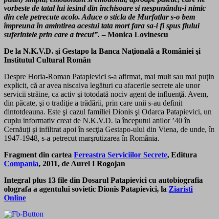
vorbeste de tatal lui iesind din închisoare si nespunându-i nimic
din cele petrecute acolo. Aduce o sticla de Murfatlar s-o bem
împreuna în amintirea acestui tata mort fara sa-i fi spus fiului
suferintele prin care a trecut”.
– Monica Lovinescu
De la N.K.V.D. şi Gestapo la Banca Naţională a României şi
Institutul Cultural Român
Despre Horia-Roman Patapievici s-a afirmat, mai mult sau mai puţin
ex­plicit, că ar avea niscaiva legături cu afacerile secrete ale unor
servicii străine, ca activ şi totodată nociv agent de influenţă. Avem,
din păcate, şi o tradiţie a trădării, prin care unii s-au definit
dintotdeauna. Este şi cazul familiei Dionis şi Odarca Patapievici, un
cuplu informativ creat de N.K.V.D. la începutul anilor ’40 în
Cernăuţi şi infiltrat apoi în secţia Gestapo-ului din Viena, de unde, în
1947-1948, s-a petrecut marşrutizarea în România.
Fragment din
cartea
Fereastra Serviciilor Secrete
, Editura
Compania
, 2011, de Aurel I Rogojan
Integral plus 13 file din Dosarul Patapievici cu autobiografia
olografa a agentului sovietic Dionis Patapievici, la
Ziaristi
Online