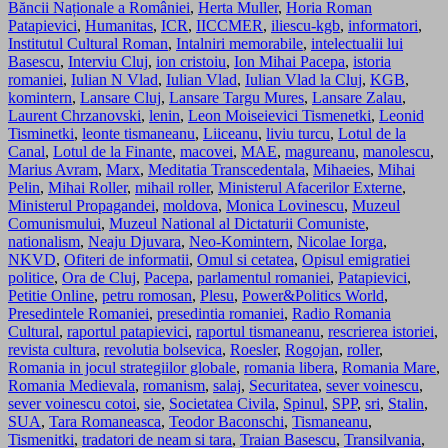
Băncii Naționale a României
,
Herta Muller
,
Horia Roman
Patapievici
,
Humanitas
,
ICR
,
IICCMER
,
iliescu-kgb
,
informatori
,
Institutul Cultural Roman
,
Intalniri memorabile
,
intelectualii lui
Basescu
,
Interviu Cluj
,
ion cristoiu
,
Ion Mihai Pacepa
,
istoria
romaniei
,
Iulian N Vlad
,
Iulian Vlad
,
Iulian Vlad la Cluj
,
KGB
,
komintern
,
Lansare Cluj
,
Lansare Targu Mures
,
Lansare Zalau
,
Laurent Chrzanovski
,
lenin
,
Leon Moiseievici Tismenetki
,
Leonid
Tisminetki
,
leonte tismaneanu
,
Liiceanu
,
liviu turcu
,
Lotul de la
Canal
,
Lotul de la Finante
,
macovei
,
MAE
,
magureanu
,
manolescu
,
Marius Avram
,
Marx
,
Meditatia Transcedentala
,
Mihaeies
,
Mihai
Pelin
,
Mihai Roller
,
mihail roller
,
Ministerul Afacerilor Externe
,
Ministerul Propagandei
,
moldova
,
Monica Lovinescu
,
Muzeul
Comunismului
,
Muzeul National al Dictaturii Comuniste
,
nationalism
,
Neaju Djuvara
,
Neo-Komintern
,
Nicolae Iorga
,
NKVD
,
Ofiteri de informatii
,
Omul si cetatea
,
Opisul emigratiei
politice
,
Ora de Cluj
,
Pacepa
,
parlamentul romaniei
,
Patapievici
,
Petitie Online
,
petru romosan
,
Plesu
,
Power&Politics World
,
Presedintele Romaniei
,
presedintia romaniei
,
Radio Romania
Cultural
,
raportul patapievici
,
raportul tismaneanu
,
rescrierea istoriei
,
revista cultura
,
revolutia bolsevica
,
Roesler
,
Rogojan
,
roller
,
Romania in jocul strategiilor globale
,
romania libera
,
Romania Mare
,
Romania Medievala
,
romanism
,
salaj
,
Securitatea
,
sever voinescu
,
sever voinescu cotoi
,
sie
,
Societatea Civila
,
Spinul
,
SPP
,
sri
,
Stalin
,
SUA
,
Tara Romaneasca
,
Teodor Baconschi
,
Tismaneanu
,
Tismenitki
,
tradatori de neam si tara
,
Traian Basescu
,
Transilvania
,