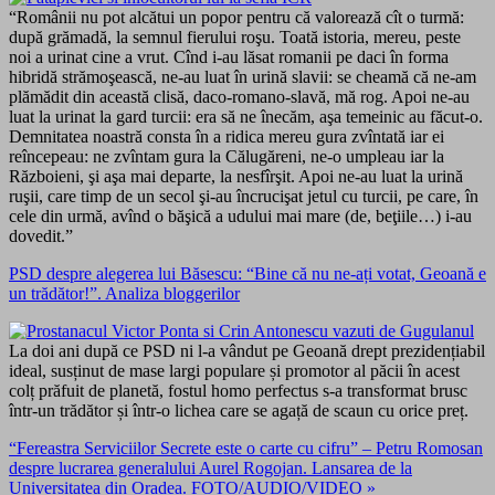
“Românii nu pot alcătui un popor pentru că valorează cît o turmă:
după grămadă, la semnul fierului roşu. Toată istoria, mereu, peste
noi a urinat cine a vrut. Cînd i-au lăsat romanii pe daci în forma
hibridă strămoşească, ne-au luat în urină slavii: se cheamă că ne-am
plămădit din această clisă, daco-romano-slavă, mă rog. Apoi ne-au
luat la urinat la gard turcii: era să ne înecăm, aşa temeinic au făcut-o.
Demnitatea noastră consta în a ridica mereu gura zvîntată iar ei
reîncepeau: ne zvîntam gura la Călugăreni, ne-o umpleau iar la
Războieni, şi aşa mai departe, la nesfîrşit. Apoi ne-au luat la urină
ruşii, care timp de un secol şi-au încrucişat jetul cu turcii, pe care, în
cele din urmă, avînd o băşică a udului mai mare (de, beţiile…) i-au
dovedit.”
PSD despre alegerea lui Băsescu: “Bine că nu ne-ați votat, Geoană e
un trădător!”. Analiza bloggerilor
La doi ani după ce PSD ni l-a vândut pe Geoană drept prezidențiabil
ideal, susținut de mase largi populare și promotor al păcii în acest
colț prăfuit de planetă, fostul homo perfectus s-a transformat brusc
într-un trădător și într-o lichea care se agață de scaun cu orice preț.
“Fereastra Serviciilor Secrete este o carte cu cifru” – Petru Romosan
despre lucrarea generalului Aurel Rogojan. Lansarea de la
Universitatea din Oradea. FOTO/AUDIO/VIDEO »