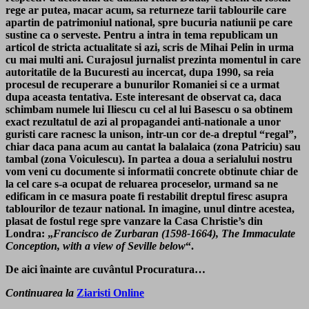
rege ar putea, macar acum, sa returneze tarii tablourile care
apartin de patrimoniul national, spre bucuria natiunii pe care
sustine ca o serveste. Pentru a intra in tema republicam un
articol de stricta actualitate si azi, scris de Mihai Pelin in urma
cu mai multi ani. Curajosul jurnalist prezinta momentul in care
autoritatile de la Bucuresti au incercat, dupa 1990, sa reia
procesul de recuperare a bunurilor Romaniei si ce a urmat
dupa aceasta tentativa. Este interesant de observat ca, daca
schimbam numele lui Iliescu cu cel al lui Basescu o sa obtinem
exact rezultatul de azi al propagandei anti-nationale a unor
guristi care racnesc la unison, intr-un cor de-a dreptul “regal”,
chiar daca pana acum au cantat la balalaica (zona Patriciu) sau
tambal (zona Voiculescu). In partea a doua a serialului nostru
vom veni cu documente si informatii concrete obtinute chiar de
la cel care s-a ocupat de reluarea proceselor, urmand sa ne
edificam in ce masura poate fi restabilit dreptul firesc asupra
tablourilor de tezaur national.
In imagine, unul dintre acestea,
plasat de fostul rege spre vanzare la Casa Christie’s din
Londra: „
Francisco de Zurbaran (1598-1664), The Immaculate
Conception, with a view of Seville below
“.
De aici înainte are cuvântul Procuratura…
Continuarea la
Ziaristi Online