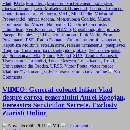
Vlad
,
KGB
,
komintern
,
kominternistii tismaneanu pata-plesu
dinescu si comp
,
Leon Moiseievici Tismenetki
,
Leonid Tisminetki
,
leonte tismaneanu
,
liviu turcu
,
MAE
,
Mihai Pelin
,
Ministerul
Propagandei
,
mircea geoana
,
Monstruoasa Coalitie
,
Muzeul
Comunismului
,
Muzeul National al Dictaturii Comuniste
,
nationalism
,
Neo-Komintern
,
NKVD
,
Opisul emigratiei politice
,
Pacepa
,
Patapievici
,
PDL
,
petru romosan
,
Pink Mafia
,
Plesu
,
Prostanacul
,
PSD
,
Radio Romania Cultural
,
raportul tismaneanu
,
Republica Moldova
,
reteaua soros
,
reteaua tismaneanu - patapievici
,
Rogojan
,
Romania in jocul strategiilor globale
,
Securitatea
,
senat
,
sie
,
Societatea Civila
,
Spinul
,
SPP
,
sri
,
SUA
,
Teodor Baconschi
,
Tismaneanu
,
Tismenitki
,
Traian Basescu
,
Transilvania
,
Trotki
,
Universitatea din Oradea
,
URSS
,
Victor Ponta
,
victor roncea
,
Vladimir Tismaneanu
,
volodea tismaneanu
,
ziaristi online
No
Comments »
VIDEO: General-colonel Iulian Vlad
despre cartea generalului Aurel Rogojan,
Fereastra Serviciilor Secrete. Exclusiv
Ziaristi Online
November 4th, 2011
VR
1 Comment »