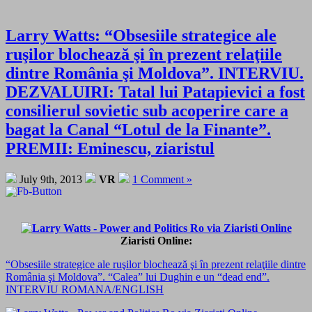
Larry Watts: “Obsesiile strategice ale
ruşilor blochează şi în prezent relaţiile
dintre România şi Moldova”. INTERVIU.
DEZVALUIRI: Tatal lui Patapievici a fost
consilierul sovietic sub acoperire care a
bagat la Canal “Lotul de la Finante”.
PREMII: Eminescu, ziaristul
July 9th, 2013
VR
1 Comment »
Ziaristi Online:
“Obsesiile strategice ale ruşilor blochează şi în prezent relaţiile dintre
România şi Moldova”. “Calea” lui Dughin e un “dead end”.
INTERVIU ROMANA/ENGLISH