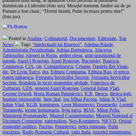
plantarea unui steag, in aplauzele celor prezenti la plimbarea
duminicala a Liderului (foto sus). Mesajul transmis fanilor sai de pe
Pamant a fost clasic: “Dormi linistit, Putin lucreaza pentru tine!”
(foto jos).
Posted in
Analize
,
Colimatorul
,
Documentare
,
Editoriale
,
Top
News
Tags:
“intelectualii lui Basescu”
,
Adelina Palade
,
Administratia Prezidentiala
,
Adrian Barbulescu
,
Afacerea
Tablourilor
,
Alegeri in Rusia
,
andrei plesu
,
anticomunismul de
parada
,
Aurel I Rogojan
,
Aurel Rogojan
,
Baconsky
,
Basescu
,
Ceausescu
,
CIA
,
cie
,
Constantinescu
,
Crisana
,
Daniela Rei Visan
,
die
,
Dr Liviu Turcu
,
dss
,
Editura Compania
,
Editura Rao
,
el greco
,
eugen mihaescu
,
Fereastra Serviciilor Secrete
,
Fereastra Serviciilor
Secrete. România în jocul strategiilor globale
,
Francisco de
Zurbaran
,
GDS
,
general Aurel Rogojan
,
General Iulian Vlad
,
George Orwell
,
Horia Roman Patapievici
,
ICR
,
Iliescu
,
iliescu-kgb
,
Intalniri memorabile
,
Intre linii
,
Ion Mihai Pacepa
,
Iulian N Vlad
,
Iulian Vlad
,
KGB
,
komintern
,
Leon Moiseievici Tismenetki
,
Leonid
Tisminetki
,
leonte tismaneanu
,
liviu turcu
,
MAE
,
Mihai Pelin
,
Ministerul Propagandei
,
Muzeul Comunismului
,
Muzeul National al
Dictaturii Comuniste
,
nationalism
,
Neo-Komintern
,
NKVD
,
Opisul
emigratiei politice
,
Pacepa
,
Patapievici
,
petru romosan
,
Putin
maximus
,
Radio Romania Cultural
,
radu duda
,
raportul tismaneanu
,