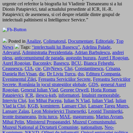
urgente cel referitor la biografia lui Vladimir Tismaneanu si a lui
Dionis Patapievici, tatal actualului presedinte al ICR, H.-R.
Patapievici; de asemenea, si cel despre relatiile dintre grupul de
intelectuali paltiniseni si Intelligence Service.”
Posted in
Analize
,
Colimatorul
,
Documentare
,
Editoriale
,
Top
News
Tags:
“intelectualii lui Basescu”
,
Adelina Palade
,
Adevarul
,
Administratia Prezidentiala
,
Adrian Barbulescu
,
andrei
plesu
,
anticomunismul de parada
,
augustin buzura
,
Aurel I Rogojan
,
Aurel Rogojan
,
Baconsky
,
Basescu
,
BCU
,
Bianca Felseghi
,
Ceausescu
,
CIA
,
cie
,
CityNews
,
Cluj
,
Constantinescu
,
Crisana
,
Daniela Rei Visan
,
die
,
Dr Liviu Turcu
,
dss
,
Editura Compania
,
Evenimentul Zilei
,
Fereastra Serviciilor Secrete
,
Fereastra Serviciilor
Secrete. România în jocul strategiilor globale
,
GDS
,
general Aurel
Rogojan
,
General Iulian Vlad
,
George Orwell
,
Horia Roman
Patapievici
,
ICR
,
iliescu-kgb
,
informatori
,
Intalniri memorabile
,
Interviu Cluj
,
Ion Mihai Pacepa
,
Iulian N Vlad
,
Iulian Vlad
,
Iulian
Vlad la Cluj
,
KGB
,
komintern
,
Lansare Cluj
,
Lansare Targu Mures
,
Lansare Zalau
,
Leon Moiseievici Tismenetki
,
Leonid Tisminetki
,
leonte tismaneanu
,
liviu turcu
,
MAE
,
magureanu
,
Marius Avram
,
Mihai Pelin
,
Ministerul Propagandei
,
Muzeul Comunismului
,
Muzeul National al Dictaturii Comuniste
,
nationalism
,
Neo-
Komintern
,
NKVD
,
Ofiteri de informatii
,
Opisul emigratiei politice
,