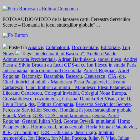
FOTO/AUDIO/VIDEO de la lansarea cartii Fereastra Serviciilor
Secrete – Romania in jocul strategiilor globale”…
Posted in
Analize
,
Colimatorul
,
Documentare
,
Editoriale
,
Top
News
Tags:
“intelectualii lui Basescu”
,
Adelina Palade
,
Administratia Prezidentiala
,
Adrian Barbulescu
,
andrei plesu
,
Andrei
Plesu si Silviu Brucan au facut GDS-ul cu Ion Iliescu in strada Paris
,
anti-romania
,
anticomunismul de parada
,
Aurel I Rogojan
,
Aurel
Rogojan
,
Baconsky
,
Basarabia
,
Basescu
,
Ceausescu
,
CIA
,
cie
,
Cinci limbrici ai mintii - Manolescu Plesu Patapievici Liiceanu
Cartarescu
,
Cinci limbrici ai mintii – Manolescu Plesu Patapievici
Liiceanu Cartarescu
,
Colegiul Invizibil
,
Colegiul Noua Europa
,
Constantinescu
,
cozmin gusa
,
Crisana
,
Daniela Rei Visan
,
die
,
Dr
Liviu Turcu
,
dss
,
Editura Compania
,
Fereastra Serviciilor Secrete
,
Fereastra Serviciilor Secrete. România în jocul strategiilor globale
,
Franck Melen
,
GDS
,
GDS - noul komintern
,
general Aurel
Rogojan
,
General Iulian Vlad
,
George Orwell
,
gugulanul
,
Homo
Patapievicius
,
Homosexual
,
homosexuali
,
Horia Roman Patapievici
,
ICR
,
icr - noul pcr
,
ICR – Chisinau
,
iliescu-kgb
,
Intalniri
memorabile
,
Ion Iliescu
,
Ion Mihai Pacepa
,
Iulian N Vlad
,
Iulian