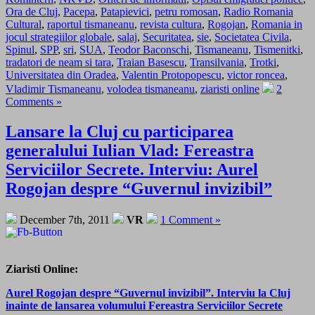
Ora de Cluj
,
Pacepa
,
Patapievici
,
petru romosan
,
Radio Romania
Cultural
,
raportul tismaneanu
,
revista cultura
,
Rogojan
,
Romania in
jocul strategiilor globale
,
salaj
,
Securitatea
,
sie
,
Societatea Civila
,
Spinul
,
SPP
,
sri
,
SUA
,
Teodor Baconschi
,
Tismaneanu
,
Tismenitki
,
tradatori de neam si tara
,
Traian Basescu
,
Transilvania
,
Trotki
,
Universitatea din Oradea
,
Valentin Protopopescu
,
victor roncea
,
Vladimir Tismaneanu
,
volodea tismaneanu
,
ziaristi online
2
Comments »
Lansare la Cluj cu participarea
generalului Iulian Vlad: Fereastra
Serviciilor Secrete. Interviu: Aurel
Rogojan despre “Guvernul invizibil”
December 7th, 2011
VR
1 Comment »
Ziaristi Online:
Aurel Rogojan despre “Guvernul invizibil”. Interviu la Cluj
inainte de lansarea volumului Fereastra Serviciilor Secrete