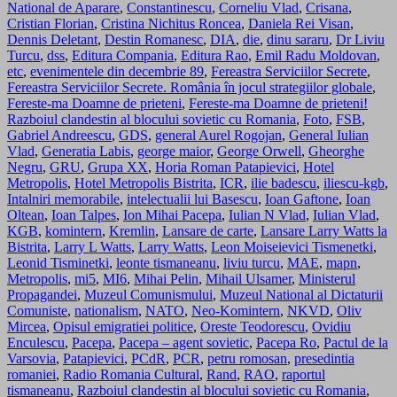
National de Aparare
,
Constantinescu
,
Corneliu Vlad
,
Crisana
,
Cristian Florian
,
Cristina Nichitus Roncea
,
Daniela Rei Visan
,
Dennis Deletant
,
Destin Romanesc
,
DIA
,
die
,
dinu sararu
,
Dr Liviu
Turcu
,
dss
,
Editura Compania
,
Editura Rao
,
Emil Radu Moldovan
,
etc
,
evenimentele din decembrie 89
,
Fereastra Serviciilor Secrete
,
Fereastra Serviciilor Secrete. România în jocul strategiilor globale
,
Fereste-ma Doamne de prieteni
,
Fereste-ma Doamne de prieteni!
Razboiul clandestin al blocului sovietic cu Romania
,
Foto
,
FSB
,
Gabriel Andreescu
,
GDS
,
general Aurel Rogojan
,
General Iulian
Vlad
,
Generatia Labis
,
george maior
,
George Orwell
,
Gheorghe
Negru
,
GRU
,
Grupa XX
,
Horia Roman Patapievici
,
Hotel
Metropolis
,
Hotel Metropolis Bistrita
,
ICR
,
ilie badescu
,
iliescu-kgb
,
Intalniri memorabile
,
intelectualii lui Basescu
,
Ioan Gaftone
,
Ioan
Oltean
,
Ioan Talpes
,
Ion Mihai Pacepa
,
Iulian N Vlad
,
Iulian Vlad
,
KGB
,
komintern
,
Kremlin
,
Lansare de carte
,
Lansare Larry Watts la
Bistrita
,
Larry L Watts
,
Larry Watts
,
Leon Moiseievici Tismenetki
,
Leonid Tisminetki
,
leonte tismaneanu
,
liviu turcu
,
MAE
,
mapn
,
Metropolis
,
mi5
,
MI6
,
Mihai Pelin
,
Mihail Ulsamer
,
Ministerul
Propagandei
,
Muzeul Comunismului
,
Muzeul National al Dictaturii
Comuniste
,
nationalism
,
NATO
,
Neo-Komintern
,
NKVD
,
Oliv
Mircea
,
Opisul emigratiei politice
,
Oreste Teodorescu
,
Ovidiu
Enculescu
,
Pacepa
,
Pacepa – agent sovietic
,
Pacepa Ro
,
Pactul de la
Varsovia
,
Patapievici
,
PCdR
,
PCR
,
petru romosan
,
presedintia
romaniei
,
Radio Romania Cultural
,
Rand
,
RAO
,
raportul
tismaneanu
,
Razboiul clandestin al blocului sovietic cu Romania
,