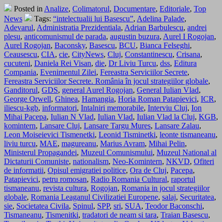
Posted in
Analize
,
Colimatorul
,
Documentare
,
Editoriale
,
Top
News
Tags:
“intelectualii lui Basescu”
,
Adelina Palade
,
Adevarul
,
Administratia Prezidentiala
,
Adrian Barbulescu
,
andrei
plesu
,
anticomunismul de parada
,
augustin buzura
,
Aurel I Rogojan
,
Aurel Rogojan
,
Baconsky
,
Basescu
,
BCU
,
Bianca Felseghi
,
Ceausescu
,
CIA
,
cie
,
CityNews
,
Cluj
,
Constantinescu
,
Crisana
,
cucuteni
,
Daniela Rei Visan
,
die
,
Dr Liviu Turcu
,
dss
,
Editura
Compania
,
Evenimentul Zilei
,
Fereastra Serviciilor Secrete
,
Fereastra Serviciilor Secrete. România în jocul strategiilor globale
,
Ganditorul
,
GDS
,
general Aurel Rogojan
,
General Iulian Vlad
,
George Orwell
,
Ghinea
,
Hamangia
,
Horia Roman Patapievici
,
ICR
,
iliescu-kgb
,
informatori
,
Intalniri memorabile
,
Interviu Cluj
,
Ion
Mihai Pacepa
,
Iulian N Vlad
,
Iulian Vlad
,
Iulian Vlad la Cluj
,
KGB
,
komintern
,
Lansare Cluj
,
Lansare Targu Mures
,
Lansare Zalau
,
Leon Moiseievici Tismenetki
,
Leonid Tisminetki
,
leonte tismaneanu
,
liviu turcu
,
MAE
,
magureanu
,
Marius Avram
,
Mihai Pelin
,
Ministerul Propagandei
,
Muzeul Comunismului
,
Muzeul National al
Dictaturii Comuniste
,
nationalism
,
Neo-Komintern
,
NKVD
,
Ofiteri
de informatii
,
Opisul emigratiei politice
,
Ora de Cluj
,
Pacepa
,
Patapievici
,
petru romosan
,
Radio Romania Cultural
,
raportul
tismaneanu
,
revista cultura
,
Rogojan
,
Romania in jocul strategiilor
globale
,
Romania Leaganul Civilizatiei Europene
,
salaj
,
Securitatea
,
sie
,
Societatea Civila
,
Spinul
,
SPP
,
sri
,
SUA
,
Teodor Baconschi
,
Tismaneanu
,
Tismenitki
,
tradatori de neam si tara
,
Traian Basescu
,