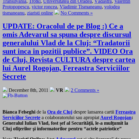
Transilvania
,
Trotki
,
Universitatea din Oradea
,
Vădastra
,
Valentin
Protopopescu
,
victor roncea
,
Vladimir Tismaneanu
,
volodea
tismaneanu
,
ziaristi online
No Comments »
UPDATE: Oracolul de pe Blog :) Ce a
omis Adevarul sa spuna despre discursul
generalului Vlad de la Cluj: “Tradatorii
sunt inca in pozitii publice”. VIDEO Ora
de Cluj. Revista CULTURA despre cartea
lui Aurel Rogojan, Fereastra Serviciilor
Secrete
December 8th, 2011
VR
2 Comments »
Bianca Felseghi
de la
Ora de Cluj
despre lansarea cartii
Fereastra
Serviciilor Secrete
a colaboratorului sau apropiat
Aurel Rogojan
:
Generalul Iulian Vlad, fost şef al Securităţii, le-a mulţumit la
Cluj ofiţerilor şi informatorilor pentru “actele patriotice”