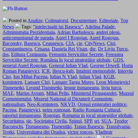
Posted in
Analize
,
Colimatorul
,
Documentare
,
Editoriale
,
Top
News
Tags:
“intelectualii lui Basescu”
,
Adelina Palade
,
Administratia Prezidentiala
,
Adrian Barbulescu
,
andrei plesu
,
anticomunismul de parada
,
Aurel I Rogojan
,
Aurel Rogojan
,
Baconsky
,
Basescu
,
Ceausescu
,
CIA
,
cie
,
CityNews
,
Cluj
,
Constantinescu
,
Crisana
,
Daniela Rei Visan
,
die
,
Dr Liviu Turcu
,
dss
,
Editura Compania
,
Fereastra Serviciilor Secrete
,
Fereastra
Serviciilor Secrete. România în jocul strategiilor globale
,
GDS
,
general Aurel Rogojan
,
General Iulian Vlad
,
George Orwell
,
Horia
Roman Patapievici
,
ICR
,
iliescu-kgb
,
Intalniri memorabile
,
Interviu
Cluj
,
Ion Mihai Pacepa
,
Iulian N Vlad
,
Iulian Vlad
,
KGB
,
komintern
,
Lansare Cluj
,
Lansare Targu Mures
,
Leon Moiseievici
Tismenetki
,
Leonid Tisminetki
,
leonte tismaneanu
,
liviu turcu
,
MAE
,
Marius Avram
,
Mihai Pelin
,
Ministerul Propagandei
,
Muzeul
Comunismului
,
Muzeul National al Dictaturii Comuniste
,
nationalism
,
Neo-Komintern
,
NKVD
,
Opisul emigratiei politice
,
Pacepa
,
Patapievici
,
petru romosan
,
Radio Romania Cultural
,
raportul tismaneanu
,
Rogojan
,
Romania in jocul strategiilor globale
,
Securitatea
,
sie
,
Societatea Civila
,
Spinul
,
SPP
,
sri
,
SUA
,
Teodor
Baconschi
,
Tismaneanu
,
Tismenitki
,
Traian Basescu
,
Transilvania
,
Trotki
,
Universitatea din Oradea
,
victor roncea
,
Vladimir