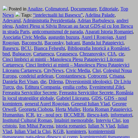
Posted in
Analize
,
Colimatorul
,
Documentare
,
Editoriale
,
Top
News
Tags:
“intelectualii lui Basescu”
,
Adelina Palade
,
Adevarul
,
Administratia Prezidentiala
,
Adrian Barbulescu
,
andrei
plesu
,
Andrei Plesu si Silviu Brucan au facut GDS-ul cu Ion Iliescu
in strada Paris
,
anticomunismul de parada
,
Aparati Istoria Romaniei
,
Asociatia Civic Media
,
augustin buzura
,
Aurel I Rogojan
,
Aurel
Rogojan
,
Baconschi
,
Baconsky
,
balcani
,
Banda lui Patapievici
,
Basescu
,
BCU
,
Bianca Felseghi
,
Bibliografia Istorică a României
,
bnd
,
Bulgacov
,
Cartarescu
,
Ceausescu
,
Chrzanovsky
,
CIA
,
cie
,
Cinci limbrici ai mintii - Manolescu Plesu Patapievici Liiceanu
Cartarescu
,
Cinci limbrici ai mintii – Manolescu Plesu Patapievici
Liiceanu Cartarescu
,
CityNews
,
Civic Media
,
Cluj
,
Colegiul Noua
Europa
,
condeiul ardelean
,
Constantinescu
,
Cotroceni
,
Crisana
,
Daniela Rei Visan
,
die
,
Dilema
,
Diversionistii ideologici
,
Dr Liviu
Turcu
,
dss
,
Editura Compania
,
emilia corbu
,
Evenimentul Zilei
,
Fereastra Serviciilor Secrete
,
Fereastra Serviciilor Secrete. România
în jocul strategiilor globale
,
Gabriel Liiceanu
,
GDS
,
GDS - noul
komintern
,
general Aurel Rogojan
,
General Iulian Vlad
,
George
Orwell
,
Georgeta Ciobota
,
Herta Muller
,
Horia Roman Patapievici
,
Humanitas
,
ICR
,
icr - noul pcr
,
IICCMER
,
iliescu-kgb
,
informatori
,
Institutul Cultural Roman
,
Intalniri memorabile
,
Interviu Cluj
,
ion
cristoiu
,
Ion Mihai Pacepa
,
istoria romaniei
,
Iulian N Vlad
,
Iulian
Vlad
,
Iulian Vlad la Cluj
,
KGB
,
komintern
,
kominternistii
tismaneanu pata-plesu dinescu si comp
,
kominternistii tismaneanu