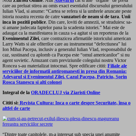
Nota
Ziaristi Online
: Atat
Adevarul
cat si alte “organe” de presa
care au preluat stirea au omis exact esentialul discursului generalului
Iulian Vlad, si anume: “Cartea se refera si la umbrele aruncate peste
istoria noastra recenta de catre
vanzatori de neam si de tara
.
Unii
inca in pozitii publice
. Din care, loviti de amnezii, se straduiesc sa-
si amane judecata faptelor pana la scadenta istoriei.” Mai este de
adaugat ca la manifestarea in cauza s-a agitat si un reporteras de la
Evenimentul Zilei
, care contrazicea afirmatiile istoricului american
Larry Watts si ale ofiterilor care au instrumentat “defectiunea” lui
Ion Mihai Pacepa, inclusiv a generalul Iulian Vlad, responsabilul de
caz, sustinand cu aplomb ca Pacepa este “omul americanilor” si nu
agent sovietic. Amuzant cum previziunile colegului nostru Victor
Roncea s-au materializat intocmai. Spre edificare cititi:
Filiale ale
serviciilor de informatii antiromanesti in presa din Romania:
Adevarul si Evenimentul Zilei. Cazul Pacepa, Patriciu, Sorin
Rosca Stanescu si alti colonei
Integral de la
ORADECLUJ via Ziaristi Online
Cititi si:
Revista Cultura: Inca o carte despre Securitate, însa o
altfel de carte
“Dintre toate capitolele, m-a interesat sub specia unei anumite