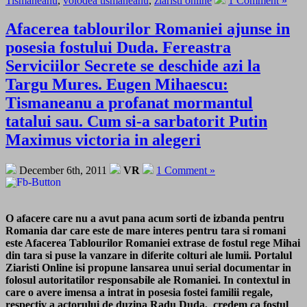
Tismaneanu
,
volodea tismaneanu
,
ziaristi online
1 Comment »
Afacerea tablourilor Romaniei ajunse in
posesia fostului Duda. Fereastra
Serviciilor Secrete se deschide azi la
Targu Mures. Eugen Mihaescu:
Tismaneanu a profanat mormantul
tatalui sau. Cum si-a sarbatorit Putin
Maximus victoria in alegeri
December 6th, 2011
VR
1 Comment »
O afacere care nu a avut pana acum sorti de izbanda pentru
Romania dar care este de mare interes pentru tara si romani
este Afacerea Tablourilor Romaniei extrase de fostul rege Mihai
din tara si puse la vanzare in diferite colturi ale lumii. Portalul
Ziaristi Online isi propune lansarea unui serial documentar in
folosul autoritatilor responsabile ale Romaniei. In contextul in
care o avere imensa a intrat in posesia fostei familii regale,
respectiv a actorului de duzina Radu Duda, credem ca fostul