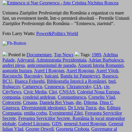
Uniunea Ziariştilor Profesionişti din România a organizat cu mare
fast, un eveniment inedit, într-o premieră absolută – Premiile Uniunii
Ziariştilor Profesionişti din România – ”Eminescu, ziaristul“.
Foto Larry Watts:
Power&Politics World
Posted in
Documentare
,
Top News
Tags:
1989
,
Adelina
Palade
,
Adevarul
,
Administratia Prezidentiala
,
Adrian Barbulescu
,
andrei plesu
,
anticomunismul de parada
,
Aparati Istoria Romaniei
,
augustin buzura
,
Aurel I Rogojan
,
Aurel Rogojan
,
Aurel Vijoli
,
Baconschi
,
Baconsky
,
balcani
,
Banda lui Patapievici
,
Basescu
,
BCU
,
Bianca Felseghi
,
Bibliografia Istorică a României
,
bnd
,
Bulgacov
,
Cartarescu
,
Ceausescu
,
Chrzanovsky
,
CIA
,
cie
,
CityNews
,
Civic Media
,
Cluj
,
CNSAS
,
Colegiul Noua Europa
,
compania
,
condeiul ardelean
,
Constantinescu
,
Corneliu Vlad
,
Cotroceni
,
Crisana
,
Daniela Rei Visan
,
die
,
Dilema
,
Dinu C
Giurescu
,
Diversionistii ideologici
,
Dr Liviu Turcu
,
dss
,
Editura
Compania
,
emilia corbu
,
Evenimentul Zilei
,
Fereastra Serviciilor
Secrete
,
Fereastra Serviciilor Secrete. România în jocul strategiilor
globale
,
Gabriel Liiceanu
,
GDS
,
general Aurel Rogojan
,
General
Iulian Vlad
,
George Orwell
,
Georgeta Ciobota
,
Guvernator al