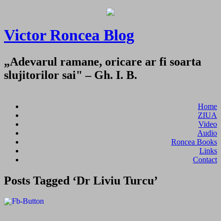
Victor Roncea Blog
„Adevarul ramane, oricare ar fi soarta
slujitorilor sai" – Gh. I. B.
Home
ZIUA
Video
Audio
Roncea Books
Links
Contact
Posts Tagged ‘Dr Liviu Turcu’