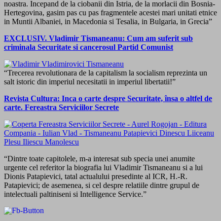
noastra. Incepand de la ciobanii din Istria, de la morlacii din Bosnia-
Hertegovina, gasim pas cu pas fragmentele acestei mari unitati etnice
in Muntii Albaniei, in Macedonia si Tesalia, in Bulgaria, in Grecia”
EXCLUSIV. Vladimir Tismaneanu: Cum am suferit sub
criminala Securitate si cancerosul Partid Comunist
“Trecerea revolutionara de la capitalism la socialism reprezinta un
salt istoric din imperiul necesitatii in imperiul libertatii!”
Revista Cultura: Inca o carte despre Securitate, însa o altfel de
carte. Fereastra Serviciilor Secrete
“Dintre toate capitolele, m-a interesat sub specia unei anumite
urgente cel referitor la biografia lui Vladimir Tismaneanu si a lui
Dionis Patapievici, tatal actualului presedinte al ICR, H.-R.
Patapievici; de asemenea, si cel despre relatiile dintre grupul de
intelectuali paltiniseni si Intelligence Service.”