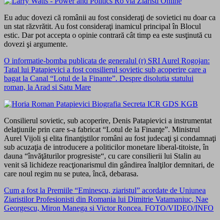
Eu aduc dovezi că românii au fost consideraţi de sovietici nu doar ca
un stat răzvrătit. Au fost consideraţi inamicul principal în Blocul
estic. Dar pot accepta o opinie contrară cât timp ea este susţinută cu
dovezi şi argumente.
O informatie-bomba publicata de generalul (r) SRI Aurel Rogojan:
Tatal lui Patapievici a fost consilierul sovietic sub acoperire care a
bagat la Canal “Lotul de la Finante”. Despre disolutia statului
roman, la Arad si Satu Mare
Consilierul sovietic, sub acoperire, Denis Patapievici a instrumentat
delaţiunile prin care s-a fabricat “Lotul de la Finanţe”. Ministrul
Aurel Vijoli şi elita finanţiştilor români au fost judecaţi şi condamnaţi
sub acuzaţia de introducere a politicilor monetare liberal-titoiste, în
dauna “învăţăturilor progresiste“, cu care consilierii lui Stalin au
venit să lichideze reacţionarismul din gândirea înalţilor demnitari, de
care noul regim nu se putea, încă, debarasa.
Cum a fost la Premiile “Eminescu, ziaristul” acordate de Uniunea
Ziaristilor Profesionisti din Romania lui Dimitrie Vatamaniuc, Nae
Georgescu, Miron Manega si Victor Roncea. FOTO/VIDEO/INFO