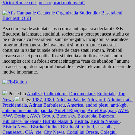
Victor Roncea despre “cojocari moldoveni”
Asa cum era de asteptat si asa cum a anticipat si a declarat OSB
Bucuresti la lansarea studiului, societatea a perceput acest studiu ca
pe o dovada ca basarabenii sunt nepregatiti, incapabili sa asimileze
programul romanesc de invatamant si prin urmare ca acestia
consuma in zadar bursele oferite de catre statul roman. Probabil
crearea acestei perceptii a fost si intentia autorilor acestui studiu
incomplet care au folosit eronat sintagma “rata de abandon’’ anume
cu acest scop, desi raportul lansat de ei este irelevant dintr-o serie de
motive importante.
Posted in
Analize
,
Colimatorul
,
Documentare
,
Editoriale
,
Top
News
Tags:
1987
,
1989
,
Adelina Palade
,
Adevarul
,
Administratia
Prezidentiala
,
Adrian Barbulescu
,
America
,
andrei plesu
,
anti-kgb
,
anticomunismul de parada
,
Aurel I Rogojan
,
Aurel Rogojan
,
AVH
,
AWA Design
,
AWA Group
,
Baconsky
,
Basarabia
,
Basescu
,
Biblioteca Judeteana Bistrita Nasaud
,
Bistrita
,
Bistrita Nasaud
,
Bistrita News
,
Bistrita Online
,
Bistrita24.ro
,
bnd
,
casa alba
,
Ceausescu
,
CIA
,
cie
,
City News
,
Codul lui Oreste
,
Colegiul