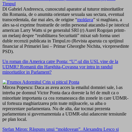
Dl Gabriel Andreescu, cunoscutul aparator al tuturor minoritatilor
din Romania, de o anumita orientare sexuala sau sectara, eventual
transcedentala, dar mai ales, de origine “
moldava
” si maghiara, a
ales sa-si exprime frustrarile de ordin personal atacandu-l pe istoricul
american Larry Watts si pe generalul SRI (r) Aurel Rogojan printr-
un melanj despre “reabilitarea Securitatii” mixat sub forma unei
duble recenzii publicata in Timpul.ro (Revista aparuta cu sprijinul
financiar al Primariei Iasi – Primar Gheorghe Nichita, vicepresedinte
PSD).
Un roman din America catre Ponta: “U”-ul din USL vine de la
UDMR? Romanii din Harghita-Covasna vor intra in randul
minoritatilor in Parlament?
Mircea Popescu: Daca as avea acces la emailul domniei sale, l-as
intreba pe domnul Victor Ponta daca doreste la fel de mult ca o
minoritate importanta ca cea romaneasca din zonele in care UDMR-
ul forteaza maghiarizarea prin toate mijloacele, sa aiba o
reprezentare parlamentara. Nu de alta, dar tocmai prezenta
parlamentara si guvernamentala a UDMR-ului adanceste tensiunile
pe plan local.
Stefan Miron: Răspuns unui “moldovean”. Alexandru Lesco si