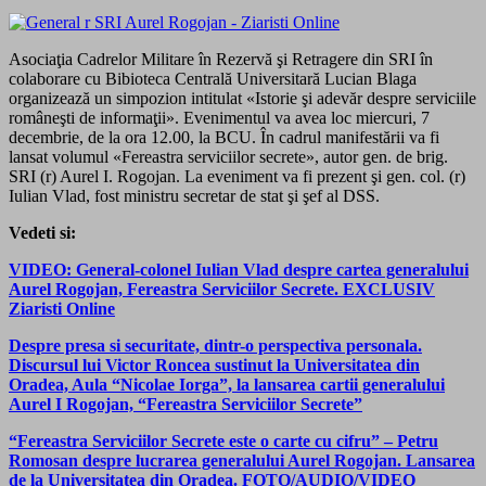
Asociaţia Cadrelor Militare în Rezervă şi Retragere din SRI în
colaborare cu Bibioteca Centrală Universitară Lucian Blaga
organizează un simpozion intitulat «Istorie şi adevăr despre serviciile
româneşti de informaţii». Evenimentul va avea loc miercuri, 7
decembrie, de la ora 12.00, la BCU. În cadrul manifestării va fi
lansat volumul «Fereastra serviciilor secrete», autor gen. de brig.
SRI (r) Aurel I. Rogojan. La eveniment va fi prezent şi gen. col. (r)
Iulian Vlad, fost ministru secretar de stat şi şef al DSS.
Vedeti si:
VIDEO: General-colonel Iulian Vlad despre cartea generalului
Aurel Rogojan, Fereastra Serviciilor Secrete. EXCLUSIV
Ziaristi Online
Despre presa si securitate, dintr-o perspectiva personala.
Discursul lui Victor Roncea sustinut la Universitatea din
Oradea, Aula “Nicolae Iorga”, la lansarea cartii generalului
Aurel I Rogojan, “Fereastra Serviciilor Secrete”
“Fereastra Serviciilor Secrete este o carte cu cifru” – Petru
Romosan despre lucrarea generalului Aurel Rogojan. Lansarea
de la Universitatea din Oradea. FOTO/AUDIO/VIDEO