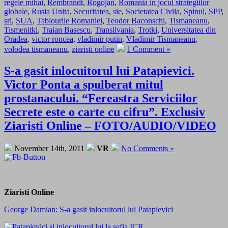
regele mihai
,
Rembrandt
,
Rogojan
,
Romania in jocul strategiilor
globale
,
Rusia Unita
,
Securitatea
,
sie
,
Societatea Civila
,
Spinul
,
SPP
,
sri
,
SUA
,
Tablourile Romaniei
,
Teodor Baconschi
,
Tismaneanu
,
Tismenitki
,
Traian Basescu
,
Transilvania
,
Trotki
,
Universitatea din
Oradea
,
victor roncea
,
vladimir putin
,
Vladimir Tismaneanu
,
volodea tismaneanu
,
ziaristi online
1 Comment »
S-a gasit inlocuitorul lui Patapievici.
Victor Ponta a spulberat mitul
prostanacului. “Fereastra Serviciilor
Secrete este o carte cu cifru”. Exclusiv
Ziaristi Online – FOTO/AUDIO/VIDEO
November 14th, 2011
VR
No Comments »
Ziaristi Online
George Damian: S-a gasit inlocuitorul lui Patapievici