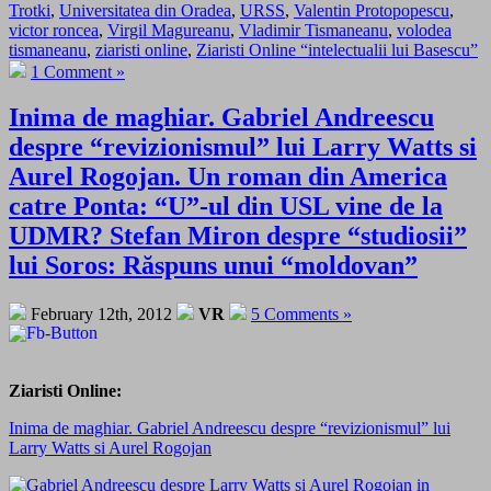
Trotki
,
Universitatea din Oradea
,
URSS
,
Valentin Protopopescu
,
victor roncea
,
Virgil Magureanu
,
Vladimir Tismaneanu
,
volodea
tismaneanu
,
ziaristi online
,
Ziaristi Online “intelectualii lui Basescu”
1 Comment »
Inima de maghiar. Gabriel Andreescu
despre “revizionismul” lui Larry Watts si
Aurel Rogojan. Un roman din America
catre Ponta: “U”-ul din USL vine de la
UDMR? Stefan Miron despre “studiosii”
lui Soros: Răspuns unui “moldovan”
February 12th, 2012
VR
5 Comments »
Ziaristi Online:
Inima de maghiar. Gabriel Andreescu despre “revizionismul” lui
Larry Watts si Aurel Rogojan