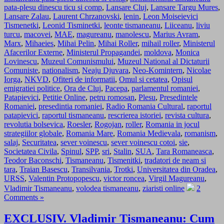
pata-plesu dinescu ticu si comp
,
Lansare Cluj
,
Lansare Targu Mures
,
Lansare Zalau
,
Laurent Chrzanovski
,
lenin
,
Leon Moiseievici
Tismenetki
,
Leonid Tisminetki
,
leonte tismaneanu
,
Liiceanu
,
liviu
turcu
,
macovei
,
MAE
,
magureanu
,
manolescu
,
Marius Avram
,
Marx
,
Mihaeies
,
Mihai Pelin
,
Mihai Roller
,
mihail roller
,
Ministerul
Afacerilor Externe
,
Ministerul Propagandei
,
moldova
,
Monica
Lovinescu
,
Muzeul Comunismului
,
Muzeul National al Dictaturii
Comuniste
,
nationalism
,
Neaju Djuvara
,
Neo-Komintern
,
Nicolae
Iorga
,
NKVD
,
Ofiteri de informatii
,
Omul si cetatea
,
Opisul
emigratiei politice
,
Ora de Cluj
,
Pacepa
,
parlamentul romaniei
,
Patapievici
,
Petitie Online
,
petru romosan
,
Plesu
,
Presedintele
Romaniei
,
presedintia romaniei
,
Radio Romania Cultural
,
raportul
patapievici
,
raportul tismaneanu
,
rescrierea istoriei
,
revista cultura
,
revolutia bolsevica
,
Roesler
,
Rogojan
,
roller
,
Romania in jocul
strategiilor globale
,
Romania Mare
,
Romania Medievala
,
romanism
,
salaj
,
Securitatea
,
sever voinescu
,
sever voinescu cotoi
,
sie
,
Societatea Civila
,
Spinul
,
SPP
,
sri
,
Stalin
,
SUA
,
Tara Romaneasca
,
Teodor Baconschi
,
Tismaneanu
,
Tismenitki
,
tradatori de neam si
tara
,
Traian Basescu
,
Transilvania
,
Trotki
,
Universitatea din Oradea
,
URSS
,
Valentin Protopopescu
,
victor roncea
,
Virgil Magureanu
,
Vladimir Tismaneanu
,
volodea tismaneanu
,
ziaristi online
2
Comments »
EXCLUSIV. Vladimir Tismaneanu: Cum