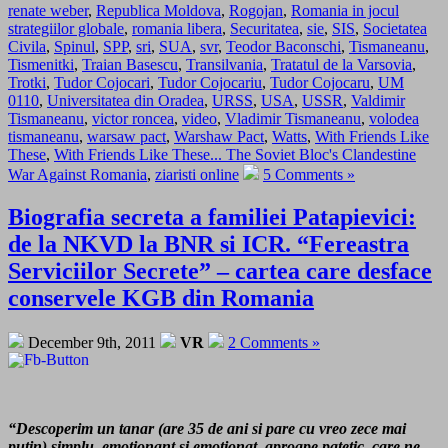
renate weber
,
Republica Moldova
,
Rogojan
,
Romania in jocul
strategiilor globale
,
romania libera
,
Securitatea
,
sie
,
SIS
,
Societatea
Civila
,
Spinul
,
SPP
,
sri
,
SUA
,
svr
,
Teodor Baconschi
,
Tismaneanu
,
Tismenitki
,
Traian Basescu
,
Transilvania
,
Tratatul de la Varsovia
,
Trotki
,
Tudor Cojocari
,
Tudor Cojocariu
,
Tudor Cojocaru
,
UM
0110
,
Universitatea din Oradea
,
URSS
,
USA
,
USSR
,
Valdimir
Tismaneanu
,
victor roncea
,
video
,
Vladimir Tismaneanu
,
volodea
tismaneanu
,
warsaw pact
,
Warshaw Pact
,
Watts
,
With Friends Like
These
,
With Friends Like These... The Soviet Bloc's Clandestine
War Against Romania
,
ziaristi online
5 Comments »
Biografia secreta a familiei Patapievici:
de la NKVD la BNR si ICR. “Fereastra
Serviciilor Secrete” – cartea care desface
conservele KGB din Romania
December 9th, 2011
VR
2 Comments »
“Descoperim un tanar (are 35 de ani si pare cu vreo zece mai
putin) simplu, emotionant si emotionat, aproape patetic, care ne