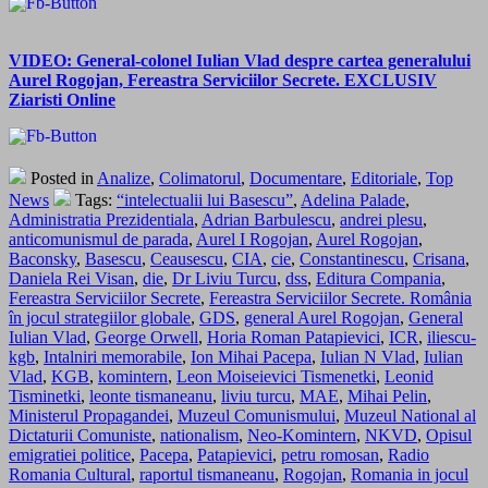
VIDEO: General-colonel Iulian Vlad despre cartea generalului
Aurel Rogojan, Fereastra Serviciilor Secrete. EXCLUSIV
Ziaristi Online
Posted in
Analize
,
Colimatorul
,
Documentare
,
Editoriale
,
Top
News
Tags:
“intelectualii lui Basescu”
,
Adelina Palade
,
Administratia Prezidentiala
,
Adrian Barbulescu
,
andrei plesu
,
anticomunismul de parada
,
Aurel I Rogojan
,
Aurel Rogojan
,
Baconsky
,
Basescu
,
Ceausescu
,
CIA
,
cie
,
Constantinescu
,
Crisana
,
Daniela Rei Visan
,
die
,
Dr Liviu Turcu
,
dss
,
Editura Compania
,
Fereastra Serviciilor Secrete
,
Fereastra Serviciilor Secrete. România
în jocul strategiilor globale
,
GDS
,
general Aurel Rogojan
,
General
Iulian Vlad
,
George Orwell
,
Horia Roman Patapievici
,
ICR
,
iliescu-
kgb
,
Intalniri memorabile
,
Ion Mihai Pacepa
,
Iulian N Vlad
,
Iulian
Vlad
,
KGB
,
komintern
,
Leon Moiseievici Tismenetki
,
Leonid
Tisminetki
,
leonte tismaneanu
,
liviu turcu
,
MAE
,
Mihai Pelin
,
Ministerul Propagandei
,
Muzeul Comunismului
,
Muzeul National al
Dictaturii Comuniste
,
nationalism
,
Neo-Komintern
,
NKVD
,
Opisul
emigratiei politice
,
Pacepa
,
Patapievici
,
petru romosan
,
Radio
Romania Cultural
,
raportul tismaneanu
,
Rogojan
,
Romania in jocul