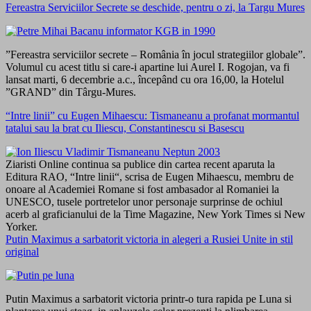
Fereastra Serviciilor Secrete se deschide, pentru o zi, la Targu Mures
”Fereastra serviciilor secrete – România în jocul strategiilor globale”.
Volumul cu acest titlu si care-i apartine lui Aurel I. Rogojan, va fi
lansat marti, 6 decembrie a.c., începând cu ora 16,00, la Hotelul
”GRAND” din Târgu-Mures.
“Intre linii” cu Eugen Mihaescu: Tismaneanu a profanat mormantul
tatalui sau la brat cu Iliescu, Constantinescu si Basescu
Ziaristi Online continua sa publice din cartea recent aparuta la
Editura RAO, “Intre linii“, scrisa de Eugen Mihaescu, membru de
onoare al Academiei Romane si fost ambasador al Romaniei la
UNESCO, tusele portretelor unor personaje surprinse de ochiul
acerb al graficianului de la Time Magazine, New York Times si New
Yorker.
Putin Maximus a sarbatorit victoria in alegeri a Rusiei Unite in stil
original
Putin Maximus a sarbatorit victoria printr-o tura rapida pe Luna si