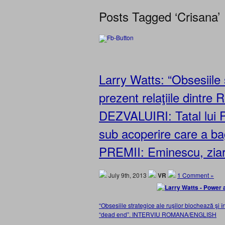
Posts Tagged ‘Crisana’
Larry Watts: “Obsesiile 
prezent relaţiile dintr
DEZVALUIRI: Tatal lui Pa
sub acoperire care a bag
PREMII: Eminescu, ziar
July 9th, 2013
VR
1 Comment »
“Obsesiile strategice ale ruşilor blochează şi 
“dead end”. INTERVIU ROMANA/ENGLISH