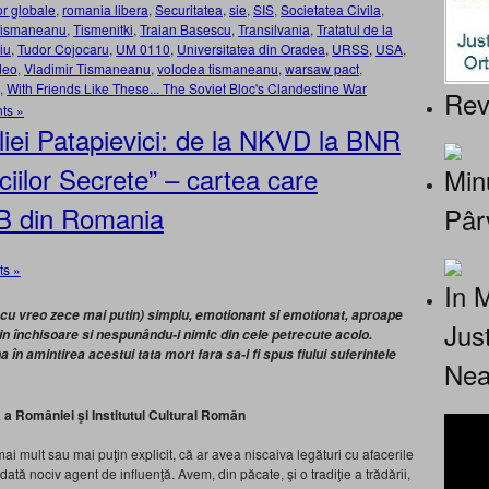
or globale
,
romania libera
,
Securitatea
,
sie
,
SIS
,
Societatea Civila
,
ismaneanu
,
Tismenitki
,
Traian Basescu
,
Transilvania
,
Tratatul de la
iu
,
Tudor Cojocaru
,
UM 0110
,
Universitatea din Oradea
,
URSS
,
USA
,
deo
,
Vladimir Tismaneanu
,
volodea tismaneanu
,
warsaw pact
,
,
With Friends Like These... The Soviet Bloc's Clandestine War
Rev
ts »
iliei Patapievici: de la NKVD la BNR
ciilor Secrete” – cartea care
Minu
B din Romania
Pâr
s »
In 
 cu vreo zece mai putin) simplu, emotionant si emotionat, aproape
Jus
 din închisoare si nespunându-i nimic din cele petrecute acolo.
în amintirea acestui tata mort fara sa-i fi spus fiului suferintele
Nea
 a României şi Institutul Cultural Român
 mult sau mai puţin ex­plicit, că ar avea niscaiva legături cu afacerile
odată nociv agent de influenţă. Avem, din păcate, şi o tradiţie a trădării,