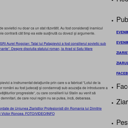
Publ
 sovietici nu doar ca un stat răzvrătit. Au fost consideraţi inamicul
EVENI
inie contrară cât timp ea este susţinută cu dovezi şi argumente.
EVENI
RI Aurel Rogojan: Tatal lui Patapievici a fost consilierul sovietic sub
nante”. Despre disolutia statului roman, la Arad si Satu Mare
ZIARIS
ZIARU
FACE
ievici a instrumentat delaţiunile prin care s-a fabricat “Lotul de la
Fac
ştilor români au fost judecaţi şi condamnaţi sub acuzaţia de introducere a
nvăţăturilor progresiste“, cu care consilierii lui Stalin au venit să
r demnitari, de care noul regim nu se putea, încă, debarasa.
Ziar
ordate de Uniunea Ziaristilor Profesionisti din Romania lui Dimitrie
i Victor Roncea. FOTO/VIDEO/INFO
Pes