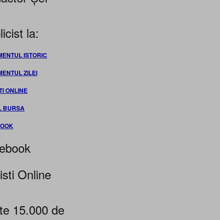
icist la:
MENTUL ISTORIC
MENTUL ZILEI
TI ONLINE
L BURSA
BOOK
ebook
isti Online
te 15.000 de