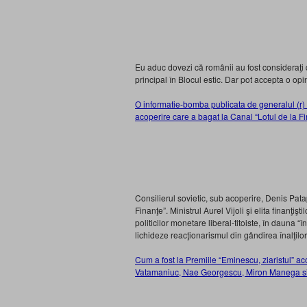
Eu aduc dovezi că românii au fost consideraţi de
principal în Blocul estic. Dar pot accepta o op
O informatie-bomba publicata de generalul (r) S
acoperire care a bagat la Canal “Lotul de la Fi
Consilierul sovietic, sub acoperire, Denis Patap
Finanţe”. Ministrul Aurel Vijoli şi elita finanţi
politicilor monetare liberal-titoiste, în dauna “î
lichideze reacţionarismul din gândirea înalţilo
Cum a fost la Premiile “Eminescu, ziaristul” ac
Vatamaniuc, Nae Georgescu, Miron Manega s