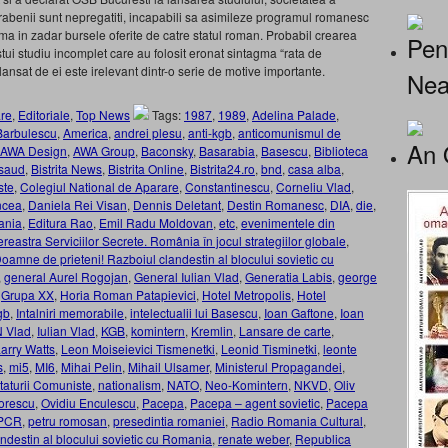
abenii sunt nepregatiti, incapabili sa asimileze programul romanesc
a in zadar bursele oferite de catre statul roman. Probabil crearea
Pen
estui studiu incomplet care au folosit eronat sintagma “rata de
nsat de ei este irelevant dintr-o serie de motive importante.
Nea
re
,
Editoriale
,
Top News
Tags:
1987
,
1989
,
Adelina Palade
,
Barbulescu
,
America
,
andrei plesu
,
anti-kgb
,
anticomunismul de
An 
AWA Design
,
AWA Group
,
Baconsky
,
Basarabia
,
Basescu
,
Biblioteca
asaud
,
Bistrita News
,
Bistrita Online
,
Bistrita24.ro
,
bnd
,
casa alba
,
ste
,
Colegiul National de Aparare
,
Constantinescu
,
Corneliu Vlad
,
ncea
,
Daniela Rei Visan
,
Dennis Deletant
,
Destin Romanesc
,
DIA
,
die
,
ania
,
Editura Rao
,
Emil Radu Moldovan
,
etc
,
evenimentele din
ereastra Serviciilor Secrete. România în jocul strategiilor globale
,
amne de prieteni! Razboiul clandestin al blocului sovietic cu
,
general Aurel Rogojan
,
General Iulian Vlad
,
Generatia Labis
,
george
,
Grupa XX
,
Horia Roman Patapievici
,
Hotel Metropolis
,
Hotel
gb
,
Intalniri memorabile
,
intelectualii lui Basescu
,
Ioan Gaftone
,
Ioan
N Vlad
,
Iulian Vlad
,
KGB
,
komintern
,
Kremlin
,
Lansare de carte
,
arry Watts
,
Leon Moiseievici Tismenetki
,
Leonid Tisminetki
,
leonte
s
,
mi5
,
MI6
,
Mihai Pelin
,
Mihail Ulsamer
,
Ministerul Propagandei
,
taturii Comuniste
,
nationalism
,
NATO
,
Neo-Komintern
,
NKVD
,
Oliv
orescu
,
Ovidiu Enculescu
,
Pacepa
,
Pacepa – agent sovietic
,
Pacepa
PCR
,
petru romosan
,
presedintia romaniei
,
Radio Romania Cultural
,
ndestin al blocului sovietic cu Romania
,
renate weber
,
Republica