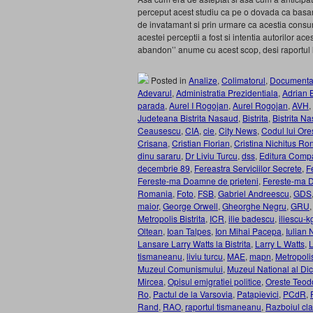
perceput acest studiu ca pe o dovada ca basar
de invatamant si prin urmare ca acestia consum
acestei perceptii a fost si intentia autorilor ac
abandon’’ anume cu acest scop, desi raportul la
Posted in
Analize
,
Colimatorul
,
Documenta
Adevarul
,
Administratia Prezidentiala
,
Adrian 
parada
,
Aurel I Rogojan
,
Aurel Rogojan
,
AVH
,
Judeteana Bistrita Nasaud
,
Bistrita
,
Bistrita N
Ceausescu
,
CIA
,
cie
,
City News
,
Codul lui Ore
Crisana
,
Cristian Florian
,
Cristina Nichitus Ro
dinu sararu
,
Dr Liviu Turcu
,
dss
,
Editura Comp
decembrie 89
,
Fereastra Serviciilor Secrete
,
F
Fereste-ma Doamne de prieteni
,
Fereste-ma Do
Romania
,
Foto
,
FSB
,
Gabriel Andreescu
,
GDS
maior
,
George Orwell
,
Gheorghe Negru
,
GRU
Metropolis Bistrita
,
ICR
,
ilie badescu
,
iliescu-k
Oltean
,
Ioan Talpes
,
Ion Mihai Pacepa
,
Iulian 
Lansare Larry Watts la Bistrita
,
Larry L Watts
,
L
tismaneanu
,
liviu turcu
,
MAE
,
mapn
,
Metropoli
Muzeul Comunismului
,
Muzeul National al Dic
Mircea
,
Opisul emigratiei politice
,
Oreste Teod
Ro
,
Pactul de la Varsovia
,
Patapievici
,
PCdR
,
Rand
,
RAO
,
raportul tismaneanu
,
Razboiul cla