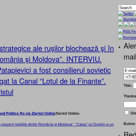
Aler
strategice ale ruşilor blochează şi în
mai
e România şi Moldova”. INTERVIU.
tapievici a fost consilierul sovietic
at la Canal “Lotul de la Finante”.
Title:
istul
Thanks
Dis
Ziaristi Online:
Button 
în prezent relaţiile dintre România şi Moldova”. “Calea” lui Dughin e un
Red