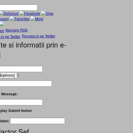
Abonare RSS
Roncea.ro pe Twitter
te si informatii prin e-
l
'>
 Message:
play Submit button
label:
actor Șef