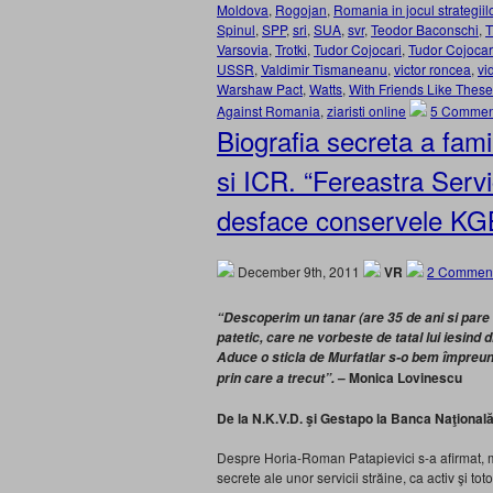
Moldova
,
Rogojan
,
Romania in jocul strategiil
Spinul
,
SPP
,
sri
,
SUA
,
svr
,
Teodor Baconschi
,
T
Varsovia
,
Trotki
,
Tudor Cojocari
,
Tudor Cojocar
USSR
,
Valdimir Tismaneanu
,
victor roncea
,
vi
Warshaw Pact
,
Watts
,
With Friends Like These
Against Romania
,
ziaristi online
5 Commen
Biografia secreta a fam
si ICR. “Fereastra Servi
desface conservele KG
December 9th, 2011
VR
2 Comment
“Descoperim un tanar (are 35 de ani si pare
patetic, care ne vorbeste de tatal lui iesind
Aduce o sticla de Murfatlar s-o bem împreuna 
– Monica Lovinescu
prin care a trecut”.
De la N.K.V.D. şi Gestapo la Banca Naţională
Despre Horia-Roman Patapievici s-a afirmat, mai
secrete ale unor servicii străine, ca activ şi tot