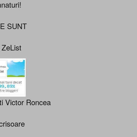
naturi!
NE SUNT
 ZeList
ti Victor Roncea
crisoare