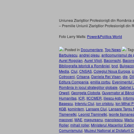
Uniunea Ziariştilor Profesionişti din România a
– Premiile Uniunii Ziariştilor Profesionişti din
Foto Larry Watts:
Power&Politics World
Posted in
Documentare
,
Top News
Tag
Barbulescu
,
andrei plesu
,
anticomunismul de 
Aurel Rogojan
,
Aurel Vijoli
,
Baconschi
,
Bacon
Bibliografia Istorică a României
,
bnd
,
Bulgaco
Media
,
Cluj
,
CNSAS
,
Colegiul Noua Europa
,
c
Cotroceni
,
Crisana
,
Daniela Rei Visan
,
die
,
Di
Editura Compania
,
emilia corbu
,
Evenimentul Z
România în jocul strategiilor globale
,
Gabriel 
Orwell
,
Georgeta Ciobota
,
Guvernator al Bănc
Humanitas
,
ICR
,
IICCMER
,
iliescu-kgb
,
informa
Basescu
,
Interviu Cluj
,
ion cristoiu
,
Ion Mihai 
KGB
,
komintern
,
Lansare Cluj
,
Lansare Targu
Tismenetki
,
Leonid Tisminetki
,
leonte tismane
macovei
,
MAE
,
magureanu
,
manolescu
,
Mariu
Roller
,
mihail roller
,
Ministerul Afacerilor Exter
Comunismului
,
Muzeul National al Dictaturii 