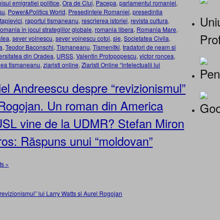
isul emigratiei politice
,
Ora de Cluj
,
Pacepa
,
parlamentul romaniei
,
su
,
Power&Politics World
,
Presedintele Romaniei
,
presedintia
Uniu
tapievici
,
raportul tismaneanu
,
rescrierea istoriei
,
revista cultura
,
omania in jocul strategiilor globale
,
romania libera
,
Romania Mare
,
Prof
atea
,
sever voinescu
,
sever voinescu cotoi
,
sie
,
Societatea Civila
,
a
,
Teodor Baconschi
,
Tismaneanu
,
Tismenitki
,
tradatori de neam si
ersitatea din Oradea
,
URSS
,
Valentin Protopopescu
,
victor roncea
,
dea tismaneanu
,
ziaristi online
,
Ziaristi Online “intelectualii lui
Pen
el Andreescu despre “revizionismul”
l Rogojan. Un roman din America
Goo
n USL vine de la UDMR? Stefan Miron
Soros: Răspuns unui “moldovan”
s »
evizionismul” lui Larry Watts si Aurel Rogojan