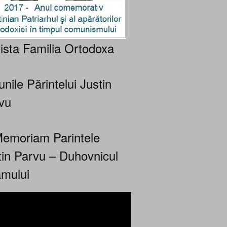
ista Familia Ortodoxa
nile Părintelui Justin
vu
Memoriam Parintele
tin Parvu – Duhovnicul
mului