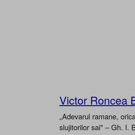
Victor Roncea 
„Adevarul ramane, oricar
slujitorilor sai" – Gh. I. 