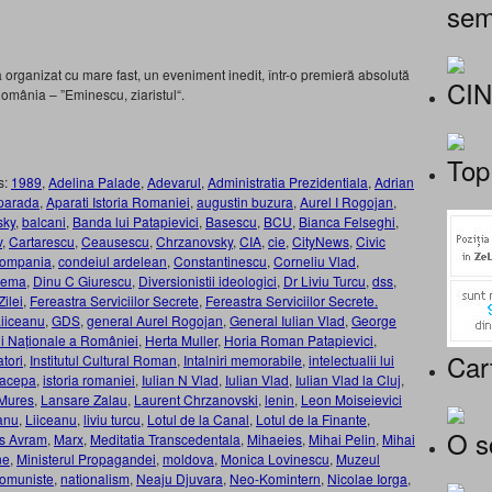
sem
 organizat cu mare fast, un eveniment inedit, într-o premieră absolută
CI
 România – ”Eminescu, ziaristul“.
Top
s:
1989
,
Adelina Palade
,
Adevarul
,
Administratia Prezidentiala
,
Adrian
parada
,
Aparati Istoria Romaniei
,
augustin buzura
,
Aurel I Rogojan
,
sky
,
balcani
,
Banda lui Patapievici
,
Basescu
,
BCU
,
Bianca Felseghi
,
v
,
Cartarescu
,
Ceausescu
,
Chrzanovsky
,
CIA
,
cie
,
CityNews
,
Civic
ompania
,
condeiul ardelean
,
Constantinescu
,
Corneliu Vlad
,
lema
,
Dinu C Giurescu
,
Diversionistii ideologici
,
Dr Liviu Turcu
,
dss
,
ilei
,
Fereastra Serviciilor Secrete
,
Fereastra Serviciilor Secrete.
Liiceanu
,
GDS
,
general Aurel Rogojan
,
General Iulian Vlad
,
George
ii Naționale a României
,
Herta Muller
,
Horia Roman Patapievici
,
Car
tori
,
Institutul Cultural Roman
,
Intalniri memorabile
,
intelectualii lui
Pacepa
,
istoria romaniei
,
Iulian N Vlad
,
Iulian Vlad
,
Iulian Vlad la Cluj
,
 Mures
,
Lansare Zalau
,
Laurent Chrzanovski
,
lenin
,
Leon Moiseievici
anu
,
Liiceanu
,
liviu turcu
,
Lotul de la Canal
,
Lotul de la Finante
,
O s
s Avram
,
Marx
,
Meditatia Transcedentala
,
Mihaeies
,
Mihai Pelin
,
Mihai
ne
,
Ministerul Propagandei
,
moldova
,
Monica Lovinescu
,
Muzeul
Comuniste
,
nationalism
,
Neaju Djuvara
,
Neo-Komintern
,
Nicolae Iorga
,