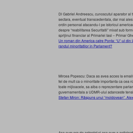
Dl Gabriel Andreescu, cunoscutul aparator al t
sectara, eventual transcedentala, dar mai ales,
ordin personal atacandu-l pe istoricul america
despre “reabilitarea Securitatii” mixat sub for
sprijinul financiar al Primariei Iasi – Primar 
Un roman din America catre Ponta: “U”-ul din
randul minoritatilor in Parlament?
Mircea Popescu: Daca as avea acces la emailul
fel de mult ca o minoritate importanta ca cea
toate mijloacele, sa aiba o reprezentare parla
guvernamentala a UDMR-ului adanceste tensiu
Stefan Miron: Răspuns unui “moldovean”. Alex
Asa cum era de asteptat si asa cum a anticipat 