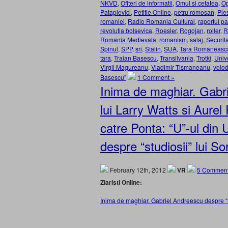
NKVD
,
Ofiteri de informatii
,
Omul si cetatea
,
Op
Patapievici
,
Petitie Online
,
petru romosan
,
Ple
romaniei
,
Radio Romania Cultural
,
raportul pa
revolutia bolsevica
,
Roesler
,
Rogojan
,
roller
,
R
Romania Medievala
,
romanism
,
salaj
,
Securit
Spinul
,
SPP
,
sri
,
Stalin
,
SUA
,
Tara Romaneasc
tara
,
Traian Basescu
,
Transilvania
,
Trotki
,
Univ
Virgil Magureanu
,
Vladimir Tismaneanu
,
volo
Basescu”
1 Comment »
Inima de maghiar. Gabri
lui Larry Watts si Aure
catre Ponta: “U”-ul di
despre “studiosii” lui 
February 12th, 2012
VR
5 Comment
Ziaristi Online:
Inima de maghiar. Gabriel Andreescu despre “r