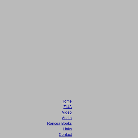
Home
ZIUA
Video
Audio
Roncea Books
Links
Contact