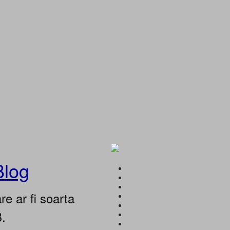
Blog
e ar fi soarta
B.