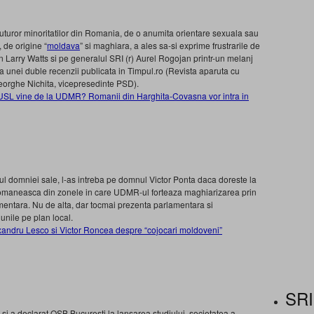
uturor minoritatilor din Romania, de o anumita orientare sexuala sau
 de origine “
moldava
” si maghiara, a ales sa-si exprime frustrarile de
n Larry Watts si pe generalul SRI (r) Aurel Rogojan printr-un melanj
ma unei duble recenzii publicata in Timpul.ro (Revista aparuta cu
Gheorghe Nichita, vicepresedinte PSD).
 USL vine de la UDMR? Romanii din Harghita-Covasna vor intra in
 domniei sale, l-as intreba pe domnul Victor Ponta daca doreste la
 romaneasca din zonele in care UDMR-ul forteaza maghiarizarea prin
mentara. Nu de alta, dar tocmai prezenta parlamentara si
nile pe plan local.
andru Lesco si Victor Roncea despre “cojocari moldoveni”
SRI
si a declarat OSB Bucuresti la lansarea studiului, societatea a