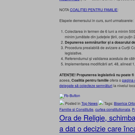
NOTA
COALIŢIEI PENTRU FAMILIE
:
Etapele demersului in curs, sunt urmatoarele:
Colectarea în termen de 6 luni a minim 500.0
minim jumătate din județele țării, cel puțin
Depunerea semnăturilor și a dosarului de
Procedura prealabilă de avizare a Curții C
legislative.
Referendumul și validarea acestuia de cătr
Implementarea modificării art. 48, alineat 
ATENȚIE! Propunerea legislativă nu poate fi
aceea,
Coalitia pentru familie
ofera o
pagina d
delegate să colecteze semnături
la nivelul loca
Posted in
Top News
Tags:
Biserica Or
Familie si Constitutie
,
curtea constitutionala
,
P
Ora de Religie, schimb
a dat o decizie care în