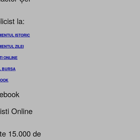
icist la:
MENTUL ISTORIC
MENTUL ZILEI
TI ONLINE
L BURSA
BOOK
ebook
isti Online
te 15.000 de