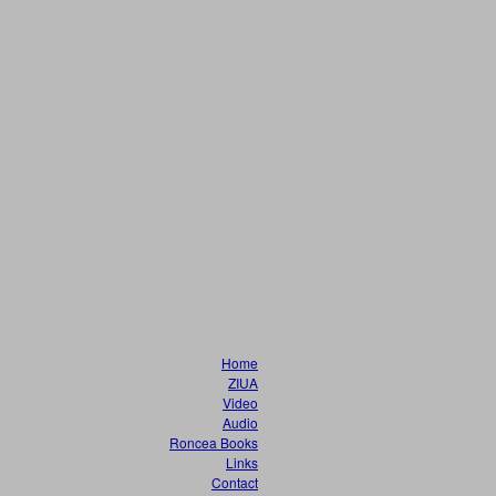
Home
ZIUA
Video
Audio
Roncea Books
Links
Contact