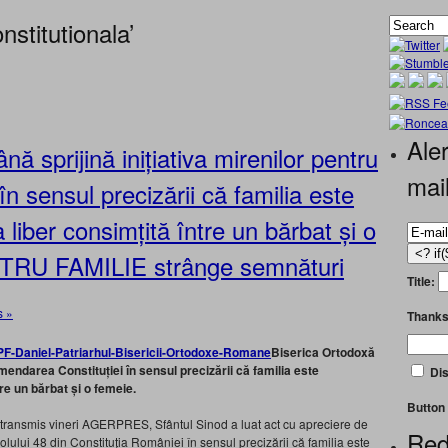
stitutionala’
Aler
 sprijină inițiativa mirenilor pentru
mai
n sensul precizării că familia este
a liber consimțită între un bărbat și o
TRU FAMILIE strânge semnături
Title:
 »
Thanks
Biserica Ortodoxă
mendarea Constituției în sensul precizării că familia este
Dis
tre un bărbat și o femeie.
Button 
, transmis vineri AGERPRES, Sfântul Sinod a luat act cu apreciere de
Red
lului 48 din Constituția României în sensul precizării că familia este