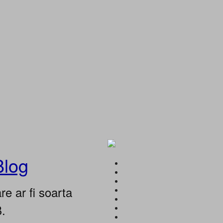
Blog
e ar fi soarta
B.