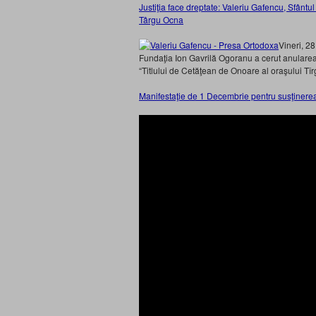
Justiţia face dreptate: Valeriu Gafencu, Sfânt
Târgu Ocna
Vineri, 2
Fundaţia Ion Gavrilă Ogoranu a cerut anularea
“Titlului de Cetăţean de Onoare al oraşului Tî
Manifestaţie de 1 Decembrie pentru susţinerea