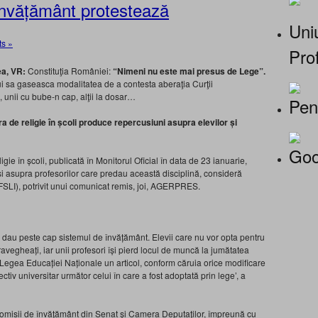
 Învățământ protestează
Uniu
s »
Prof
a, VR:
Constituţia României:
“Nimeni nu este mai presus de Lege”.
ui sa gaseasca modalitatea de a contesta aberaţia Curţii
, unii cu bube-n cap, alţii la dosar…
Pen
ra de religie în școli produce repercusiuni asupra elevilor și
Goo
igie în școli, publicată în Monitorul Oficial în data de 23 ianuarie,
și asupra profesorilor care predau această disciplină, consideră
FSLI), potrivit unui comunicat remis, joi, AGERPRES.
ar dau peste cap sistemul de învățământ. Elevii care nu vor opta pentru
vegheați, iar unii profesori își pierd locul de muncă la jumătatea
n Legea Educației Naționale un articol, conform căruia orice modificare
ectiv universitar următor celui în care a fost adoptată prin lege’, a
 comisii de învățământ din Senat și Camera Deputaților, împreună cu