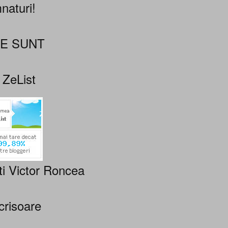
naturi!
NE SUNT
 ZeList
ti Victor Roncea
crisoare