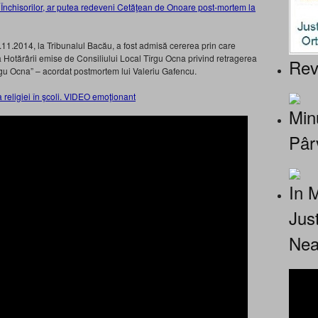
ul Închisorilor, ar putea redeveni Cetăţean de Onoare post-mortem la
8.11.2014, la Tribunalul Bacău, a fost admisă cererea prin care
 Hotărârii emise de Consiliului Local Tîrgu Ocna privind retragerea
Rev
rgu Ocna” – acordat postmortem lui Valeriu Gafencu.
 religiei în şcoli. VIDEO emoţionant
Minu
Pâr
In 
Jus
Nea