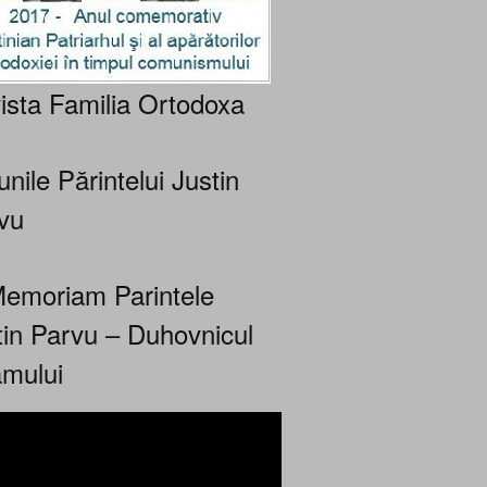
ista Familia Ortodoxa
nile Părintelui Justin
vu
Memoriam Parintele
tin Parvu – Duhovnicul
mului