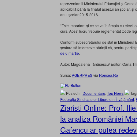
reprezentanții Ministerului Educației și Cercetă
aplicabilă până la finalul acestui an școlar, și
anul școlar 2015-2016.
“Este important și ce se va întâmpla cu elevii c
curs. Acest lucru trebuie reglementat tot de le
Conform subsecretarului de stat în Ministerul Ed
școlare să informeze părinții că, pentru partici
de 6 martie
.
Autor: Magdalena Tănăsescu/ Editor: Oana Til
Sursa:
AGERPRES
via
Roncea.Ro
Posted in
Documentare
,
Top News
Tag
Federația Sindicatelor Libere din Învățământ
,
Ziaristi Online: Prof. Il
la analiza României Mari 
Gafencu ar putea redev