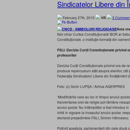
Sindicatelor Libere din
February 27th, 2015
VR
3 Comment
Nota me
Nici chiar Curtea Constituţională! BOR ar treb
Constituţionale, o instituţie formată din oameni
FSLI: Decizia Curții Constituționale privind o
profesorilor
Decizia Curții Constituționale privind ora de rel
produce repercusiuni atât asupra elevilor, cât 
Federația Sindicatelor Libere din Învățământ (
Foto: (c) Sorin LUPȘA / Arhiva AGERPRES
‘Modificările care au loc în timpul anului școl
frecventarea orei de religie pot rămâne nesupra
anului școlar. Nu întâmplător a fost introdus î
intră în vigoare la începutul anului școlar, resp
declarat președintele FSLI, Simion Hăncescu.
Potrivit acestuia, parlamentarii din cele două