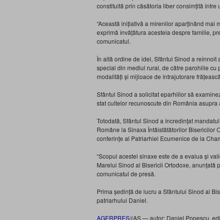
constituită prin căsătoria liber consimțită între
“Această inițiativă a mirenilor aparținând mai 
exprimă învățătura acesteia despre familie, pr
comunicatul.
În altă ordine de idei, Sfântul Sinod a reînnoit
special din mediul rural, de către parohiile cu 
modalități și mijloace de întrajutorare frățească
Sfântul Sinod a solicitat eparhiilor să examine
stat cultelor recunoscute din România asupra acti
Totodată, Sfântul Sinod a încredințat mandatul 
Române la Sinaxa Întâistătătorilor Bisericilor 
conferințe al Patriarhiei Ecumenice de la Cha
“Scopul acestei sinaxe este de a evalua și vali
Marelui Sinod al Bisericii Ortodoxe, anunțată p
comunicatul de presă.
Prima ședință de lucru a Sfântului Sinod al Bi
patriarhului Daniel.
AGERPRES
/(AS — autor: Daniel Popescu, edi