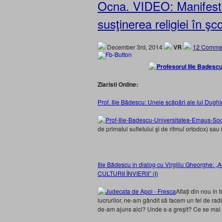
Ocna. VIDEO: Manifesta
susţinerea religiei în şco
December 3rd, 2014
VR
12 Comme
Ziaristi Online:
Prof. Ilie Bădescu: Unele scăpări ale lui Dugh
de primatul sufletului şi de ritmul ortodox) sau 
Ilie Bădescu în dialog cu Virgiliu Gheorg
CULTURII ÎNVIERII” (I)
Aflaţi din nou în
lucrurilor, ne-am gândit să facem un fel de radi
de-am ajuns aici? Unde s-a greşit? Ce se mai