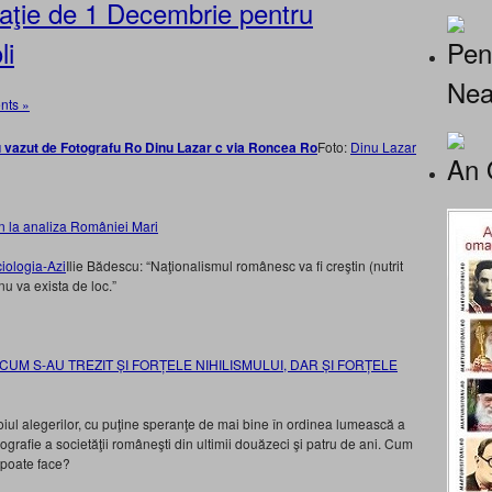
ţie de 1 Decembrie pentru
Pen
li
Nea
nts »
Foto:
Dinu Lazar
An 
in la analiza României Mari
Ilie Bădescu: “Naţionalismul românesc va fi creştin (nutrit
nu va exista de loc.”
he: „ACUM S-AU TREZIT ȘI FORȚELE NIHILISMULUI, DAR ȘI FORȚELE
 toiul alegerilor, cu puţine speranţe de mai bine în ordinea lumească a
ografie a societăţii româneşti din ultimii douăzeci şi patru de ani. Cum
 poate face?