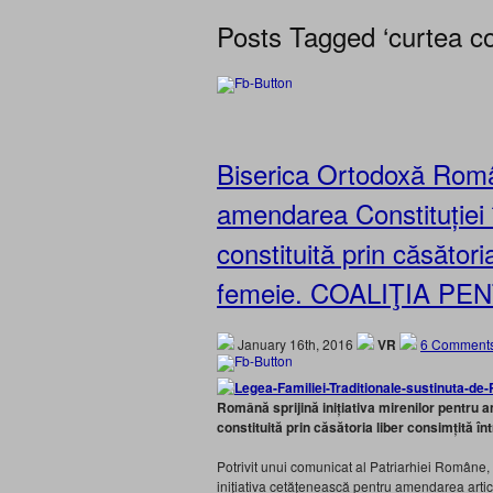
Posts Tagged ‘curtea con
Biserica Ortodoxă Română
amendarea Constituției î
constituită prin căsători
femeie. COALIŢIA PEN
January 16th, 2016
VR
6 Comments
Română sprijină inițiativa mirenilor pentru a
constituită prin căsătoria liber consimțită în
Potrivit unui comunicat al Patriarhiei Române
inițiativa cetățenească pentru amendarea artico