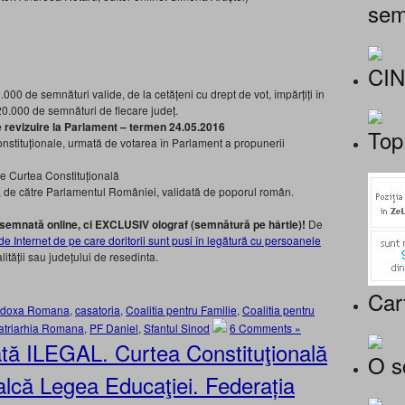
sem
CI
00 de semnături valide, de la cetățeni cu drept de vot, împărțiți în
 20.000 de semnături de fiecare județ.
 revizuire la Parlament – termen 24.05.2016
Top
onstituționale, urmată de votarea în Parlament a propunerii
e Curtea Constituțională
1, de către Parlamentul României, validată de poporul român.
 semnată online, ci EXCLUSIV olograf (semnătură pe hârtie)!
De
e Internet de pe care doritorii sunt pusi în legătură cu persoanele
lității sau județului de resedinta.
Car
todoxa Romana
,
casatoria
,
Coalitia pentru Familie
,
Coalitia pentru
atriarhia Romana
,
PF Daniel
,
Sfantul Sinod
6 Comments »
ată ILEGAL. Curtea Constituţională
O s
calcă Legea Educaţiei. Federația