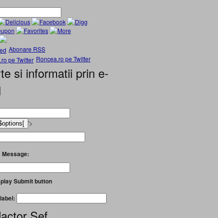
Abonare RSS
Roncea.ro pe Twitter
te si informatii prin e-
l
'>
 Message:
play Submit button
label:
actor Șef