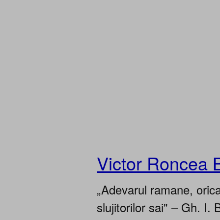
Victor Roncea 
„Adevarul ramane, oricar
slujitorilor sai" – Gh. I. 