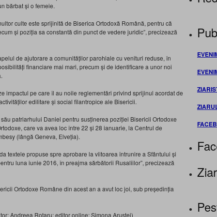
 un bărbat și o femeie.
multor culte este sprijinită de Biserica Ortodoxă Română, pentru că
Publ
ecum și poziția sa constantă din punct de vedere juridic”, precizează
EVENI
 apelul de ajutorare a comunităților parohiale cu venituri reduse, în
posibilități financiare mai mari, precum și de identificare a unor noi
EVENI
.
ZIARIS
ze impactul pe care îl au noile reglementări privind sprijinul acordat de
vităților edilitare și social filantropice ale Bisericii.
ZIARU
său patriarhului Daniel pentru susținerea poziției Bisericii Ortodoxe
FACE
Ortodoxe, care va avea loc între 22 și 28 ianuarie, la Centrul de
mbesy (lângă Geneva, Elveția).
Fac
da textele propuse spre aprobare la viitoarea întrunire a Sfântului și
entru luna iunie 2016, în preajma sărbătorii Rusaliilor”, precizează
Ziar
sericii Ortodoxe Române din acest an a avut loc joi, sub președinția
Pes
tor: Andreea Rotaru; editor online: Simona Aruștei)