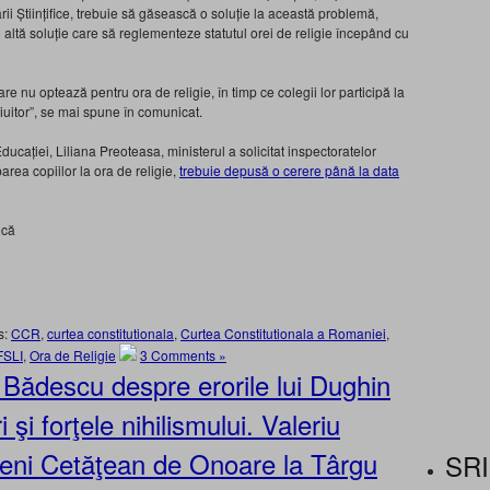
rii Științifice, trebuie să găsească o soluție la această problemă,
 o altă soluție care să reglementeze statutul orei de religie începând cu
are nu optează pentru ora de religie, în timp ce colegii lor participă la
giuitor”, se mai spune în comunicat.
ucației, Liliana Preoteasa, ministerul a solicitat inspectoratelor
parea copiilor la ora de religie,
trebuie depusă o cerere până la data
ică
s:
CCR
,
curtea constitutionala
,
Curtea Constitutionala a Romaniei
,
FSLI
,
Ora de Religie
3 Comments »
ie Bădescu despre erorile lui Dughin
şi forţele nihilismului. Valeriu
eni Cetăţean de Onoare la Târgu
SRI