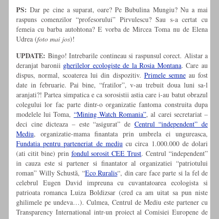
PS:
Dar pe cine a suparat, oare? Pe Bubulina Mungiu? Nu a mai
raspuns comenzilor “profesorului” Pirvulescu? Sau s-a certat cu
femeia cu barba autohtona? E vorba de Mircea Toma nu de Elena
Udrea (
foto mai jos
)!
UPDATE:
Bingo! Intrebarile contineau si raspunsul corect. Alistar a
deranjat baronii
gherilelor ecologiste de la Rosia Montana
. Care au
dispus, normal, scoaterea lui din dispozitiv.
Primele semne
au fost
date in februarie. Pai bine, “fratilor”, v-au trebuit doua luni sa-l
aranjati?! Partea simpatica e ca sorosistii astia care i-au batut obrazul
colegului lor fac parte dintr-o organizatie fantoma construita dupa
modelele lui Toma,
“Mining Watch Romania”
, al carei secretariat –
deci cine dicteaza – este “asigurat” de
Centrul “independent” de
Mediu
, organizatie-mama finantata prin umbrela ei ungureasca,
Fundatia pentru parteneriat de mediu
cu circa 1.000.000 de dolari
(ati citit bine) prin
fondul sorosit CEE Trust
. Centrul “independent”
in cauza este si partener si finantator al organizatiei “patriotului
roman” Willy Schustă, “
Eco Ruralis
“, din care face parte si la fel de
celebrul Eugen David impreuna cu cuvantatoarea ecologista si
patrioata romanca Luiza Boldizsar (cred ca am uitat sa pun niste
ghilimele pe undeva…). Culmea, Centrul de Mediu este partener cu
Transparency International intr-un proiect al Comisiei Europene de