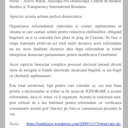
Presei – Active Watch, Asociaţia Pro Democraţia, Centrul de Resurse
Juridice şi Transparency International România.
Apreciez aceasta actiune perfect democratica.
Organizarea referendumul reprezinta si costuri suplimentare in
situatia in care cautam solutii pentru reducerea cheltuielilor, obligand
bugetarii sa-si ia concediu fara plata in prag de Craciun. Se face o
risipa irationala printr-un act total inutil deoarece acest referendum
nu are nicio finalitate deoarece abia dupa referendum ar trebui
intreprinse demersuri parlamentare pentru modificarea Constitutiei.
Acest capriciu basescian complica procesul electoral putand deveni
sursa de nereguli si fraude electorale, incarcand bugetul, si asa fragil
cu cheltuieli suplimentare.
Este total nerational, fapt pentru care consider ca, cea mai buna
pozitie a electoratului ar trebui sa fie aceea de IGNORARE a acestui
referendum, daca el, totusi va fi organizat. Aceasta se realizeaza usor,
prin refuzul de a lua buletinul pentru referendum cu verificarea
consemnarii acestui gest (barare) pe lista ce consemneaza prezenta la
vot.
Sursa:
https://ioniliescu.wordpress.com/2009/11/17/observatii-de-