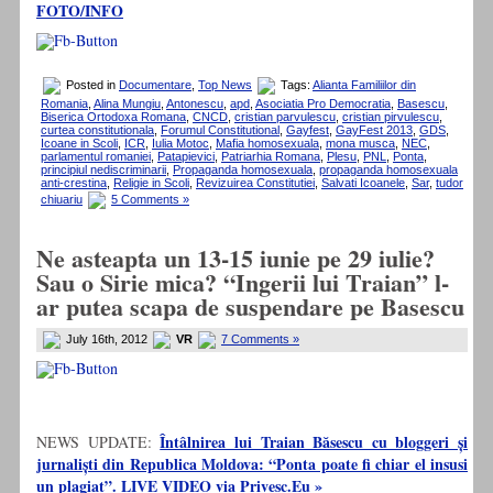
FOTO/INFO
Posted in
Documentare
,
Top News
Tags:
Alianta Familiilor din
Romania
,
Alina Mungiu
,
Antonescu
,
apd
,
Asociatia Pro Democratia
,
Basescu
,
Biserica Ortodoxa Romana
,
CNCD
,
cristian parvulescu
,
cristian pirvulescu
,
curtea constitutionala
,
Forumul Constitutional
,
Gayfest
,
GayFest 2013
,
GDS
,
Icoane in Scoli
,
ICR
,
Iulia Motoc
,
Mafia homosexuala
,
mona musca
,
NEC
,
parlamentul romaniei
,
Patapievici
,
Patriarhia Romana
,
Plesu
,
PNL
,
Ponta
,
principiul nediscriminarii
,
Propaganda homosexuala
,
propaganda homosexuala
anti-crestina
,
Religie in Scoli
,
Revizuirea Constitutiei
,
Salvati Icoanele
,
Sar
,
tudor
chiuariu
5 Comments »
Ne asteapta un 13-15 iunie pe 29 iulie?
Sau o Sirie mica? “Ingerii lui Traian” l-
ar putea scapa de suspendare pe Basescu
July 16th, 2012
VR
7 Comments »
Întâlnirea lui Traian Băsescu cu bloggeri și
NEWS UPDATE:
jurnaliști din Republica Moldova: “Ponta poate fi chiar el insusi
un plagiat”. LIVE VIDEO via Privesc.Eu »