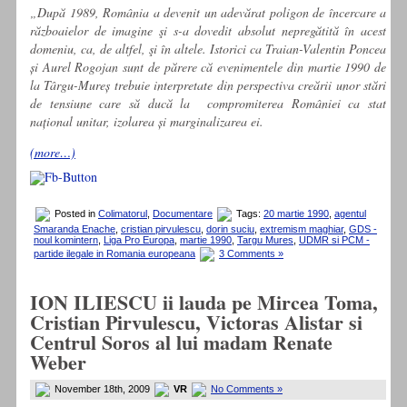
„După 1989, România a devenit un adevărat poligon de încercare a
războaielor de imagine şi s-a dovedit absolut nepregătită în acest
domeniu, ca, de altfel, şi în altele. Istorici ca Traian-Valentin Poncea
și Aurel Rogojan sunt de părere că evenimentele din martie 1990 de
la Târgu-Mureș trebuie interpretate din perspectiva creării unor stări
de tensiune care să ducă la compromiterea României ca stat
național unitar, izolarea și marginalizarea ei.
(more…)
Posted in
Colimatorul
,
Documentare
Tags:
20 martie 1990
,
agentul
Smaranda Enache
,
cristian pirvulescu
,
dorin suciu
,
extremism maghiar
,
GDS -
noul komintern
,
Liga Pro Europa
,
martie 1990
,
Targu Mures
,
UDMR si PCM -
partide ilegale in Romania europeana
3 Comments »
ION ILIESCU ii lauda pe Mircea Toma,
Cristian Pirvulescu, Victoras Alistar si
Centrul Soros al lui madam Renate
Weber
November 18th, 2009
VR
No Comments »