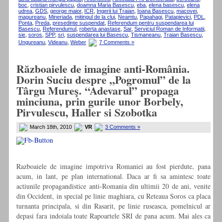
boc
,
cristian pirvulescu
,
doamna Maria Basescu
,
eba
,
elena basescu
,
elena
udrea
,
GDS
,
george maior
,
ICR
,
Ingerii lui Traian
,
Ioana Basescu
,
macovei
,
magureanu
,
Mineriada
,
mitingul de la cluj
,
Neamtu
,
Papahagi
,
Patapievici
,
PDL
,
Ponta
,
Preda
,
presedinte suspendat
,
Referendum pentru suspendarea lui
Basescu
,
Referendumul
,
roberta anastase
,
Sar
,
Serviciul Roman de Informatii
,
sie
,
soros
,
SPP
,
sri
,
suspendarea lui Basescu
,
Tismaneanu
,
Traian Basescu
,
Ungureanu
,
Videanu
,
Weber
7 Comments »
Războaiele de imagine anti-România.
Dorin Suciu despre „Pogromul” de la
Târgu Mureş. “Adevarul” propaga
minciuna, prin gurile unor Borbely,
Pirvulescu, Haller si Szobotka
March 18th, 2010
VR
3 Comments »
Razboaiele de imagine impotriva Romaniei au fost pierdute, pana
acum, in lant, pe plan international. Daca ar fi sa amintesc toate
actiunile propagandistice anti-Romania din ultimii 20 de ani, venite
din Occident, in special pe linie maghiara, cu Reteaua Soros ca placa
turnanta principala, si din Rasarit, pe linie ruseasca, pomelnicul ar
depasi fara indoiala toate Rapoartele SRI de pana acum. Mai ales ca