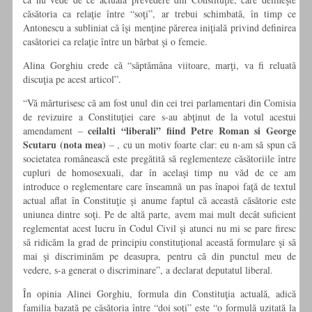
căsătoria ca relaţie între “soţi”, ar trebui schimbată, în timp ce
Antonescu a subliniat că îşi menţine părerea iniţială privind definirea
casătoriei ca relaţie între un bărbat şi o femeie.
Alina Gorghiu crede că “săptămâna viitoare, marţi, va fi reluată
discuţia pe acest articol”.
“Vă mărturisesc că am fost unul din cei trei parlamentari din Comisia
de revizuire a Constituţiei care s-au abţinut de la votul acestui
ceilalti “liberali” fiind Petre Roman si George
amendament –
Scutaru (nota mea)
– , cu un motiv foarte clar: eu n-am să spun că
societatea românească este pregătită să reglementeze căsătoriile între
cupluri de homosexuali, dar în acelaşi timp nu văd de ce am
introduce o reglementare care înseamnă un pas înapoi faţă de textul
actual aflat în Constituţie şi anume faptul că această căsătorie este
uniunea dintre soţi. Pe de altă parte, avem mai mult decât suficient
reglementat acest lucru în Codul Civil şi atunci nu mi se pare firesc
să ridicăm la grad de principiu constituţional această formulare şi să
mai şi discriminăm pe deasupra, pentru că din punctul meu de
vedere, s-a generat o discriminare”, a declarat deputatul liberal.
În opinia Alinei Gorghiu, formula din Constituţia actuală, adică
familia bazată pe căsătoria între “doi soţi” este “o formulă uzitată la