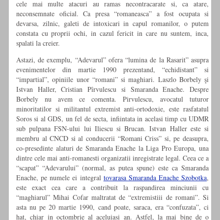
cele mai multe atacuri au ramas necontracarate si, ca atare,
neconsemnate oficial. Ca presa “romaneasca” a fost ocupata si
devarsa, zilnic, galeti de intoxicari in capul romanilor, o putem
constata cu proprii ochi, in cazul fericit in care nu suntem, inca,
spalati la creier.
Astazi, de exemplu, “Adevarul” ofera “lumina de la Rasarit” asupra
evenimentelor din martie 1990 prezentand, “echidistant” si
“impartial”, opiniile unor “romani” si maghiari. Laszlo Borbely şi
Istvan Haller, Cristian Pîrvulescu si Smaranda Enache. Despre
Borbely nu avem ce comenta. Pirvulescu, avocatul tuturor
minoritatilor si militantul extremist anti-ortodoxie, este rasfatatul
Soros si al GDS, un fel de secta, infiintata in acelasi timp cu UDMR
sub pulpana FSN-ului lui Iliescu si Brucan. Istvan Haller este si
membru al CNCD si al conducerii “Romani Criss” si, pe deasupra,
co-presedinte alaturi de Smaranda Enache la Liga Pro Europa, una
dintre cele mai anti-romanesti organizatii inregistrate legal. Ceea ce a
“scapat” “Adevarului” (normal, as putea spune) este ca Smaranda
Enache, pe numele ei integral
tovarasa Smaranda Enache Szobotka
,
este exact cea care a contribuit la raspandirea minciunii cu
“maghiarul” Mihai Cofar maltratat de “extremistiii de romani”. Si
asta nu pe 20 martie 1990, cand poate, saraca, era “confuzata”, ci
hat, chiar in octombrie al aceluiasi an. Astfel, la mai bine de o