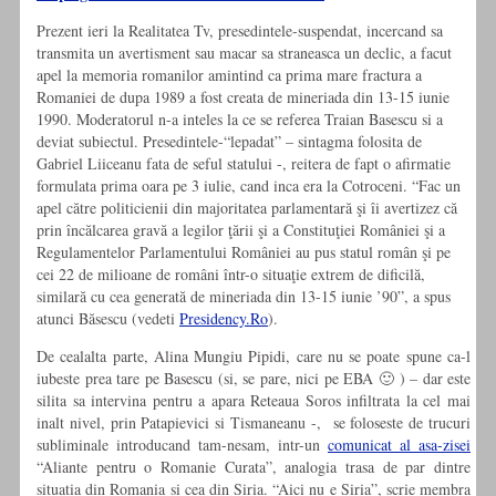
Prezent ieri la Realitatea Tv, presedintele-suspendat, incercand sa
transmita un avertisment sau macar sa straneasca un declic, a facut
apel la memoria romanilor amintind ca prima mare fractura a
Romaniei de dupa 1989 a fost creata de mineriada din 13-15 iunie
1990. Moderatorul n-a inteles la ce se referea Traian Basescu si a
deviat subiectul. Presedintele-“lepadat” – sintagma folosita de
Gabriel Liiceanu fata de seful statului -, reitera de fapt o afirmatie
formulata prima oara pe 3 iulie, cand inca era la Cotroceni. “Fac un
apel către politicienii din majoritatea parlamentară şi îi avertizez că
prin încălcarea gravă a legilor ţării şi a Constituţiei României şi a
Regulamentelor Parlamentului României au pus statul român şi pe
cei 22 de milioane de români într-o situaţie extrem de dificilă,
similară cu cea generată de mineriada din 13-15 iunie ’90”, a spus
atunci Băsescu (vedeti
Presidency.Ro
).
De cealalta parte, Alina Mungiu Pipidi, care nu se poate spune ca-l
iubeste prea tare pe Basescu (si, se pare, nici pe EBA 🙂 ) – dar este
silita sa intervina pentru a apara Reteaua Soros infiltrata la cel mai
inalt nivel, prin Patapievici si Tismaneanu -, se foloseste de trucuri
subliminale introducand tam-nesam, intr-un
comunicat al asa-zisei
“Aliante pentru o Romanie Curata”, analogia trasa de par dintre
situatia din Romania si cea din Siria. “Aici nu e Siria”, scrie membra