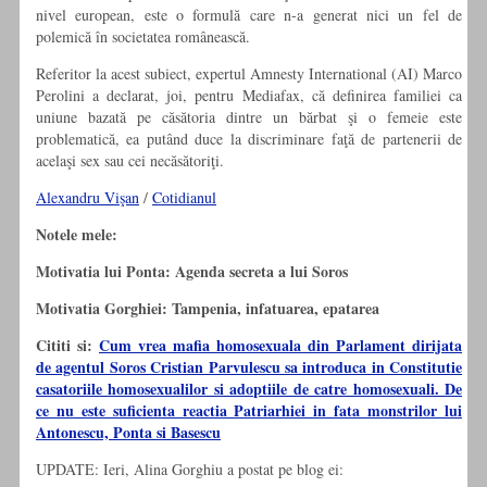
nivel european, este o formulă care n-a generat nici un fel de
polemică în societatea românească.
Referitor la acest subiect, expertul Amnesty International (AI) Marco
Perolini a declarat, joi, pentru Mediafax, că definirea familiei ca
uniune bazată pe căsătoria dintre un bărbat şi o femeie este
problematică, ea putând duce la discriminare faţă de partenerii de
acelaşi sex sau cei necăsătoriţi.
Alexandru Vişan
/
Cotidianul
Notele mele:
Motivatia lui Ponta: Agenda secreta a lui Soros
Motivatia Gorghiei: Tampenia, infatuarea, epatarea
Cititi si:
Cum vrea mafia homosexuala din Parlament dirijata
de agentul Soros Cristian Parvulescu sa introduca in Constitutie
casatoriile homosexualilor si adoptiile de catre homosexuali. De
ce nu este suficienta reactia Patriarhiei in fata monstrilor lui
Antonescu, Ponta si Basescu
UPDATE: Ieri, Alina Gorghiu a postat pe blog ei: