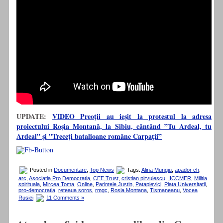
UPDATE:
VIDEO Preoţii au ieşit la protestul la adresa
proiectului Roşia Montană, la Sibiu, cântând ”Tu Ardeal, tu
Ardeal” şi ”Treceţi batalioane române Carpaţii”
Posted in
Documentare
,
Top News
Tags:
Alina Mungiu
,
apador ch
,
arc
,
Asociatia Pro Democratia
,
CEE Trust
,
cristian pirvulescu
,
IICCMER
,
Militia
spirituala
,
Mircea Toma
,
Online
,
Parintele Justin
,
Patapievici
,
Piata Universitatii
,
pro-democratia
,
reteaua soros
,
rmgc
,
Rosia Montana
,
Tismaneanu
,
Vocea
Rusiei
11 Comments »