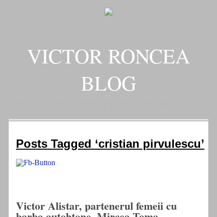
VICTOR RONCEA
BLOG
„ADEVARUL RAMANE, ORICARE AR FI SOARTA SLUJITORILOR SAI" – GH.
I. B.
Posts Tagged ‘cristian pirvulescu’
Victor Alistar, partenerul femeii cu
barba autohtone, Mircea Toma,