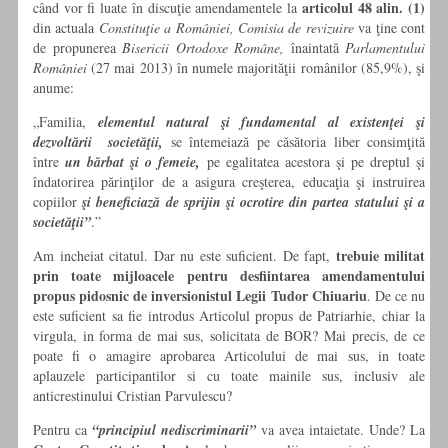
articolul 48 alin. (1)
când vor fi luate în discuţie amendamentele la
din actuala
Constituţie a României, Comisia de revizuire
va ţine cont
de propunerea
Bisericii Ortodoxe Române,
înaintată
Parlamentului
României
(27 mai 2013) în numele majorităţii românilor (85,9%), şi
anume:
„Familia,
elementul natural şi fundamental al existenţei şi
dezvoltării societăţii,
se întemeiază pe căsătoria liber consimţită
între
un bărbat şi o femeie,
pe egalitatea acestora şi pe dreptul şi
îndatorirea părinţilor de a asigura creşterea, educaţia şi instruirea
copiilor
şi beneficiază de sprijin şi ocrotire din partea statului şi a
societăţii”
.”
trebuie militat
Am incheiat citatul. Dar nu este suficient. De fapt,
prin toate mijloacele pentru desfiintarea amendamentului
propus pidosnic de inversionistul Legii Tudor Chiuariu
. De ce nu
este suficient sa fie introdus Articolul propus de Patriarhie, chiar la
virgula, in forma de mai sus, solicitata de BOR? Mai precis, de ce
poate fi o amagire aprobarea Articolului de mai sus, in toate
aplauzele participantilor si cu toate mainile sus, inclusiv ale
anticrestinului Cristian Parvulescu?
Pentru ca
“principiul nediscriminarii”
va avea intaietate. Unde? La