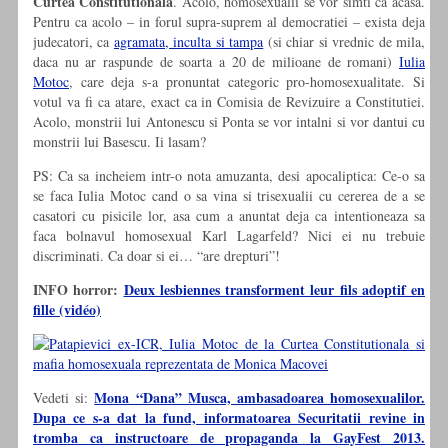
Curtea Constitutionala
. Acolo, homosexualii se vor simti ca acasa.
Pentru ca acolo – in forul supra-suprem al democratiei – exista deja
judecatori, ca
agramata, inculta si tampa
(si chiar si vrednic de mila,
daca nu ar raspunde de soarta a 20 de milioane de romani)
Iulia
Motoc
, care deja s-a pronuntat categoric pro-homosexualitate. Si
votul va fi ca atare, exact ca in Comisia de Revizuire a Constitutiei.
Acolo, monstrii lui Antonescu si Ponta se vor intalni si vor dantui cu
monstrii lui Basescu. Ii lasam?
PS: Ca sa incheiem intr-o nota amuzanta, desi apocaliptica: Ce-o sa
se faca Iulia Motoc cand o sa vina si trisexualii cu cererea de a se
casatori cu pisicile lor, asa cum a anuntat deja ca intentioneaza sa
faca bolnavul homosexual Karl Lagarfeld? Nici ei nu trebuie
discriminati. Ca doar si ei… “are drepturi”!
INFO horror:
Deux lesbiennes transforment leur fils adoptif en
fille (vidéo)
Mona “Dana” Musca, ambasadoarea homosexualilor.
Vedeti si:
Dupa ce s-a dat la fund, informatoarea Securitatii revine in
tromba ca instructoare de propaganda la GayFest 2013.