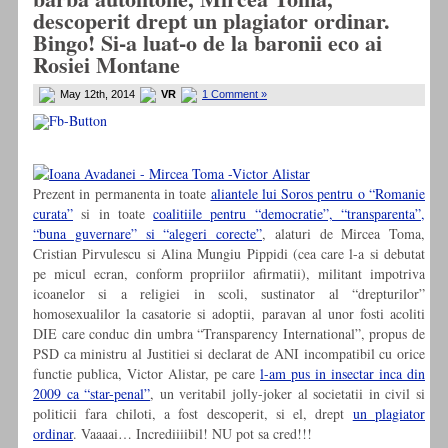
descoperit drept un plagiator ordinar.
Bingo! Si-a luat-o de la baronii eco ai
Rosiei Montane
May 12th, 2014
VR
1 Comment »
Prezent in permanenta in toate
aliantele lui Soros pentru o “Romanie
curata”
si in toate
coalitiile pentru “democratie”, “transparenta”,
“buna guvernare” si “alegeri corecte”
, alaturi de Mircea Toma,
Cristian Pirvulescu si Alina Mungiu Pippidi (cea care l-a si debutat
pe micul ecran, conform propriilor afirmatii), militant impotriva
icoanelor si a religiei in scoli, sustinator al “drepturilor”
homosexualilor la casatorie si adoptii, paravan al unor fosti acoliti
DIE care conduc din umbra “Transparency International”, propus de
PSD ca ministru al Justitiei si declarat de ANI incompatibil cu orice
functie publica, Victor Alistar, pe care
l-am pus in insectar inca din
2009 ca “star-penal”
, un veritabil jolly-joker al societatii in civil si
politicii fara chiloti, a fost descoperit, si el, drept
un plagiator
ordinar
. Vaaaai… Incrediiiibil! NU pot sa cred!!!