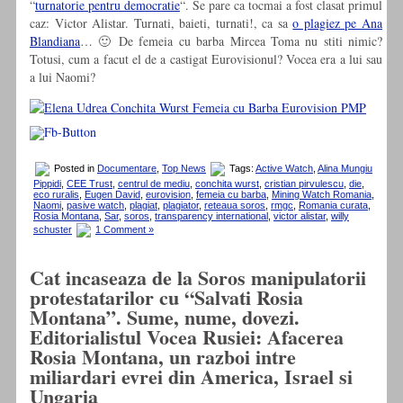
“
turnatorie pentru democratie
“. Se pare ca tocmai a fost clasat primul
caz: Victor Alistar. Turnati, baieti, turnati!, ca sa
o plagiez pe Ana
Blandiana
… 🙂 De femeia cu barba Mircea Toma nu stiti nimic?
Totusi, cum a facut el de a castigat Eurovisionul? Vocea era a lui sau
a lui Naomi?
Posted in
Documentare
,
Top News
Tags:
Active Watch
,
Alina Mungiu
Pippidi
,
CEE Trust
,
centrul de mediu
,
conchita wurst
,
cristian pirvulescu
,
die
,
eco ruralis
,
Eugen David
,
eurovision
,
femeia cu barba
,
Mining Watch Romania
,
Naomi
,
pasive watch
,
plagiat
,
plagiator
,
reteaua soros
,
rmgc
,
Romania curata
,
Rosia Montana
,
Sar
,
soros
,
transparency international
,
victor alistar
,
willy
schuster
1 Comment »
Cat incaseaza de la Soros manipulatorii
protestatarilor cu “Salvati Rosia
Montana”. Sume, nume, dovezi.
Editorialistul Vocea Rusiei: Afacerea
Rosia Montana, un razboi intre
miliardari evrei din America, Israel si
Ungaria