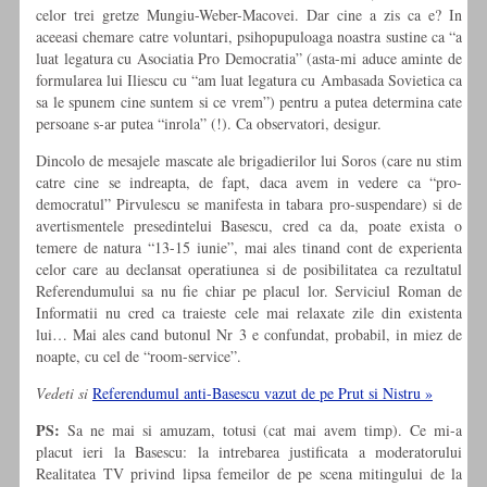
celor trei gretze Mungiu-Weber-Macovei. Dar cine a zis ca e? In
aceeasi chemare catre voluntari, psihopupuloaga noastra sustine ca “a
luat legatura cu Asociatia Pro Democratia” (asta-mi aduce aminte de
formularea lui Iliescu cu “am luat legatura cu Ambasada Sovietica ca
sa le spunem cine suntem si ce vrem”) pentru a putea determina cate
persoane s-ar putea “inrola” (!). Ca observatori, desigur.
Dincolo de mesajele mascate ale brigadierilor lui Soros (care nu stim
catre cine se indreapta, de fapt, daca avem in vedere ca “pro-
democratul” Pirvulescu se manifesta in tabara pro-suspendare) si de
avertismentele presedintelui Basescu, cred ca da, poate exista o
temere de natura “13-15 iunie”, mai ales tinand cont de experienta
celor care au declansat operatiunea si de posibilitatea ca rezultatul
Referendumului sa nu fie chiar pe placul lor. Serviciul Roman de
Informatii nu cred ca traieste cele mai relaxate zile din existenta
lui… Mai ales cand butonul Nr 3 e confundat, probabil, in miez de
noapte, cu cel de “room-service”.
Vedeti si
Referendumul anti-Basescu vazut de pe Prut si Nistru »
PS:
Sa ne mai si amuzam, totusi (cat mai avem timp). Ce mi-a
placut ieri la Basescu: la intrebarea justificata a moderatorului
Realitatea TV privind lipsa femeilor de pe scena mitingului de la