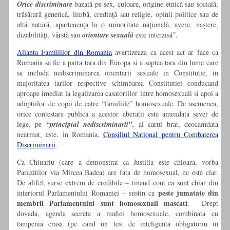
Orice discriminare
bazată pe sex, culoare, origine etnică sau socială,
trăsătură genetică, limbă, credinţă sau religie, opinii politice sau de
altă natură, apartenenţa la o minoritate naţională, avere, naştere,
dizabilităţi, vârstă sau
orientare sexuală
este interzisă”.
Alianta Familiilor din Romania
avertizeaza ca acest act ar face ca
Romania sa fie a patra tara din Europa si a saptea tara din lume care
sa includa nediscriminarea orientarii sexuale in Constitutie, in
majoritatea tarilor respective schimbarea Constitutiei conducand
aproape imediat la legalizarea casatoriilor intre homosexuali si apoi a
adoptiilor de copii de catre “familiile” homosexuale. De asemenea,
orice contestare publica a acestor aberatii este amendata sever de
lege, pe
“principiul nediscriminarii”
, al carui brat, deocamdata
nearmat, este, in Romania,
Consiliul National pentru Combaterea
Discriminarii
.
Ca Chiuariu (care a demonstrat ca Justitia este chioara, vorba
Parazitilor via Mircea Badea) are fata de homosexual, ne este clar.
De altfel, surse extrem de credibile – tinand cont ca sunt chiar din
peste jumatate din
interiorul Parlamentului Romaniei – sustin ca
membrii Parlamentului sunt homosexuali mascati
. Drept
dovada, agenda secreta a mafiei homosexuale, combinata cu
tampenia crasa (pe cand un test de inteligenta obligatoriu in