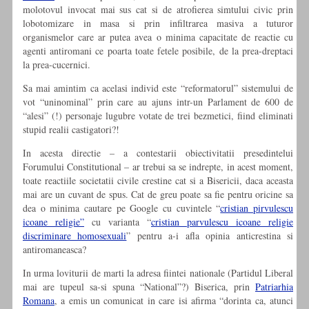
molotovul invocat mai sus cat si de atrofierea simtului civic prin
lobotomizare in masa si prin infiltrarea masiva a tuturor
organismelor care ar putea avea o minima capacitate de reactie cu
agenti antiromani ce poarta toate fetele posibile, de la prea-dreptaci
la prea-cucernici.
Sa mai amintim ca acelasi individ este “reformatorul” sistemului de
vot “uninominal” prin care au ajuns intr-un Parlament de 600 de
“alesi” (!) personaje lugubre votate de trei bezmetici, fiind eliminati
stupid realii castigatori?!
In acesta directie – a contestarii obiectivitatii presedintelui
Forumului Constitutional – ar trebui sa se indrepte, in acest moment,
toate reactiile societatii civile crestine cat si a Bisericii, daca aceasta
mai are un cuvant de spus. Cat de greu poate sa fie pentru oricine sa
dea o minima cautare pe Google cu cuvintele “
cristian pirvulescu
icoane religie”
cu varianta “
cristian parvulescu icoane religie
discriminare homosexuali
” pentru a-i afla opinia anticrestina si
antiromaneasca?
In urma loviturii de marti la adresa fiintei nationale (Partidul Liberal
mai are tupeul sa-si spuna “National”?) Biserica, prin
Patriarhia
Romana
, a emis un comunicat in care isi afirma “dorinta ca, atunci