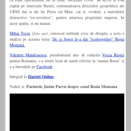
cuplat pe interesele Rusiei, continuatoarea directiilor geopolitice ale
URSS dar si ale lui Petru cel Mare, cat si, evident, a metodelor
distructive “ex-sovietice”, pentru intarirea propriului imperiu. In
acest spatiu, si nu numai.
Mihai Tociu
(
foto sus
), cunoscut militant civic de dreapta, a scris o
analiza pe aceasta tema:
De ce Soroș le-a dat ”ecologiștilor” Roșia
Montană.
Valentin Mandrasescu
, pseudonimul ales de redactia
Vocea Rusiei
pentru Romania, s-a simtit lezat de unele referiri la “mama Rusia” si
s-a burzuluit pe
Facebook
:
Ziaristi Online
Integral la
Parintele Justin Parvu despre cazul Rosia Montana
Vedeti si: