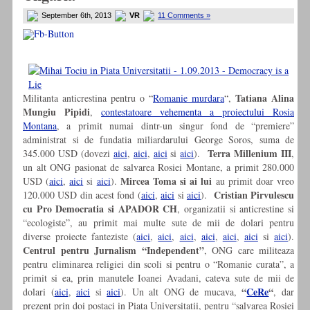
September 6th, 2013
VR
11 Comments »
Tatiana Alina
Militanta anticrestina pentru o “
Romanie murdara
“,
Mungiu Pipidi
,
contestatoare vehementa a proiectului Rosia
Montana
, a primit numai dintr-un singur fond de “premiere”
administrat si de fundatia miliardarului George Soros, suma de
Terra Millenium III
345.000 USD (dovezi
aici
,
aici
,
aici
si
aici
).
,
un alt ONG pasionat de salvarea Rosiei Montane, a primit 280.000
Mircea Toma si ai lui
USD (
aici
,
aici
si
aici
).
au primit doar vreo
Cristian Pirvulescu
120.000 USD din acest fond (
aici
,
aici
si
aici
).
cu Pro Democratia si APADOR CH
, organizatii si anticrestine si
“ecologiste”, au primit mai multe sute de mii de dolari pentru
diverse proiecte fanteziste (
aici
,
aici
,
aici
,
aici
,
aici
,
aici
si
aici
).
Centrul pentru Jurnalism “Independent”
, ONG care militeaza
pentru eliminarea religiei din scoli si pentru o “Romanie curata”, a
primit si ea, prin manutele Ioanei Avadani, cateva sute de mii de
“
CeRe
“
dolari (
aici
,
aici
si
aici
). Un alt ONG de mucava,
, dar
prezent prin doi postaci in Piata Universitatii, pentru “salvarea Rosiei