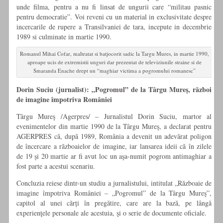
unde filma, pentru a nu fi linsat de ungurii care “militau pasnic
pentru democratie”. Voi reveni cu un material in exclusivitate despre
incercarile de rupere a Transilvaniei de tara, incepute in decembrie
1989 si culminate in martie 1990.
Romanul Mihai Cofar, maltratat si batjocorit sadic la Targu Mures, in martie 1990,
aproape ucis de extremistii unguri dar prezentat de televiziunile straine si de
Smaranda Enache drept un “maghiar victima a pogromului romanesc”
Dorin Suciu (jurnalist): „Pogromul” de la Târgu Mureş, război
de imagine împotriva României
Târgu Mureş /Agerpres/ – Jurnalistul Dorin Suciu, martor al
evenimentelor din martie 1990 de la Târgu Mureş, a declarat pentru
AGERPRES că, după 1989, România a devenit un adevărat poligon
de încercare a războaielor de imagine, iar lansarea ideii că în zilele
de 19 și 20 martie ar fi avut loc un aşa-numit pogrom antimaghiar a
fost parte a acestui scenariu.
Concluzia reiese dintr-un studiu a jurnalistului, intitulat „Războaie de
imagine împotriva României – „Pogromul” de la Târgu Mureş”,
capitol al unei cărți în pregătire, care are la bază, pe lângă
experienţele personale ale acestuia, şi o serie de documente oficiale.