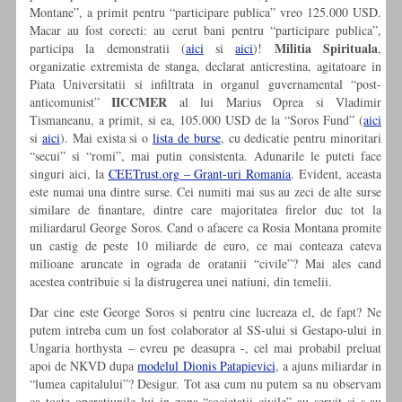
Montane”, a primit pentru “participare publica” vreo 125.000 USD.
Macar au fost corecti: au cerut bani pentru “participare publica”,
Militia Spirituala
participa la demonstratii (
aici
si
aici
)!
,
organizatie extremista de stanga, declarat anticrestina, agitatoare in
Piata Universitatii si infiltrata in organul guvernamental “post-
IICCMER
anticomunist”
al lui Marius Oprea si Vladimir
Tismaneanu, a primit, si ea, 105.000 USD de la “Soros Fund” (
aici
si
aici
). Mai exista si o
lista de burse
, cu dedicatie pentru minoritari
“secui” si “romi”, mai putin consistenta. Adunarile le puteti face
singuri aici, la
CEETrust.org – Grant-uri Romania
. Evident, aceasta
este numai una dintre surse. Cei numiti mai sus au zeci de alte surse
similare de finantare, dintre care majoritatea firelor duc tot la
miliardarul George Soros. Cand o afacere ca Rosia Montana promite
un castig de peste 10 miliarde de euro, ce mai conteaza cateva
milioane aruncate in ograda de oratanii “civile”? Mai ales cand
acestea contribuie si la distrugerea unei natiuni, din temelii.
Dar cine este George Soros si pentru cine lucreaza el, de fapt? Ne
putem intreba cum un fost colaborator al SS-ului si Gestapo-ului in
Ungaria horthysta – evreu pe deasupra -, cel mai probabil preluat
apoi de NKVD dupa
modelul Dionis Patapievici
, a ajuns miliardar in
“lumea capitalului”? Desigur. Tot asa cum nu putem sa nu observam
ca toate operatiunile lui in zona “societatii civile” au servit si s-au