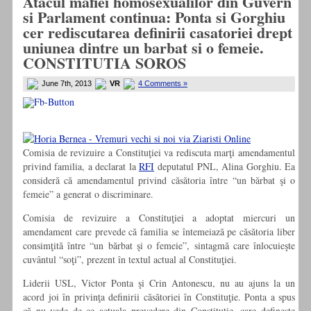
Atacul mafiei homosexualilor din Guvern
si Parlament continua: Ponta si Gorghiu
cer rediscutarea definirii casatoriei drept
uniunea dintre un barbat si o femeie.
CONSTITUTIA SOROS
June 7th, 2013
VR
4 Comments »
Comisia de revizuire a Constituţiei va rediscuta marţi amendamentul
privind familia, a declarat la
RFI
deputatul PNL, Alina Gorghiu. Ea
consideră că amendamentul privind căsătoria între “un bărbat şi o
femeie” a generat o discriminare.
Comisia de revizuire a Constituţiei a adoptat miercuri un
amendament care prevede că familia se întemeiază pe căsătoria liber
consimţită între “un bărbat şi o femeie”, sintagmă care înlocuieşte
cuvântul “soţi”, prezent în textul actual al Constituţiei.
Liderii USL, Victor Ponta şi Crin Antonescu, nu au ajuns la un
acord joi în privinţa definirii căsătoriei în Constituţie. Ponta a spus
că nu vede de ce actuala prevedere din Constituţie, care defineşte