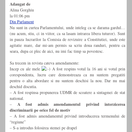
Adaugat de
Alina Gorghiu
la 01:06 pm
Din Parlament
Nu sunt in curtea Parlamentului, unde inteleg ca se darama gardul…
(nu acum, stiu, ci in viitor, ca sa lasam intrarea libera tuturor). Sunt
in pauza lucrarilor la Comisia de revizuire a Constitutiei, unde este
agitatie mare, dar mi-am permis sa scriu doua randuri, pentru ca
seara, dupa ce plec de aici, nu imi fac timp sa povestesc.
Sa trecem in revista cateva amendamente:
Incep cu ale mele
A fost respins votul la 16 ani si votul prin
corespondenta, lucru care demonstreaza ca nu suntem pregatiti
pentru o alta abordare si nu suntem deschisi la nou. Dar nu mai
deschid discutia.
– A fost respinsa propunerea UDMR de scoatere a sintagmei de stat
national.
A fost admis amendamentul privind interzicerea
–
discriminarii pe orice fel de motiv
– A fost admis amendamentul privind introducerea termenului de
“regiune”
– S-a introdus folosirea stemei pe drapel