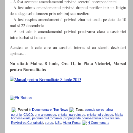
– A fost acceptat amendamentul privind secretul corespondentei
– A fost admis amendamentul privind dreptul partilor intr-un litigiu
de a alege solutionarea prin arbitraj sau mediere
– A fost respins amendamentul privind ziua nationala pe data de 10
mai si 22 decembrie
– A fost admis amendamentul privind precizarea clara a casatoriei
intre barbat si femeie
Acestea ar fi cele care au suscitat interes si au starnit dezbateri
aprinse…
Nu uitati: Maine, 8 Iunie, Ora 11, in Piata Victoriei, Marsul
pentru Normalitate:
Posted in
Documentare
,
Top News
Tags:
agenda soros
,
alina
gorghiu
,
CNCD
,
crin antonescu
,
cristian parvulescu
,
cristian pirvulescu
,
Mafia
homosexuala
,
parlamentul romaniei
,
propaganda homosexuala anti-crestina
,
Revizuirea Constitutiei
,
soros
,
USL
,
Victor Ponta
4 Comments »