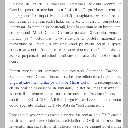
jumătate de an de la ciocnirea interetnică, folosită prompt în
Occident pentru a acredita ideea falsă că la Tîrgu-Mureş a avut loc
un pogrom (!) împotriva minorităţii maghiare, se stabilise cu
certitudine că victima acelei halucinante scene în care un om doborât
la pământ, în stare de inconştienţă, lovit în continuare cu bestialitate,
era românul Mihai Cofar. Cu toate acestea, Smaranda Enache,
invitata pe 4 octombrie la o emisiune a postului national de
televiziune al Frantei, a exclamat când pe micul ecran a apărut
atrocea secvenţă: „Iată de ce e în stare poporul român!”, insistand
asupra perpetuarii minciunii ordinare din arsenalul dezinformarii
negre.
Pentru meritele anti-romanesti ale tovarasei Smarandei Enache –
Szobotka, Emil Constantinescu – acelasi presedinte care l-a gratiat pe
ungurul care l-a mutilat pe viata pe Mihai Cofar
– a recompensat-o
cu un post de ambasador in Finlanda, un fief al “maghiarismului”.
Ar mai fi de remarcat, asa, intr-o paranteza, ca “Adevarul” prezinta
sub titlul “EXCLUSIV – VIDEO Targu Mures 1990” un documentar
de pe YouTube realizat de TVR. Asta da “profesionalism”.
Prezint mai jos opinia avizata a ziaristului roman dela TVR care a
reusit sa inregistreze violentele activistilor UDMR si ale agentilor
serviciilor maghiare, fiind silit ulterior sa sara pe geamul hotelului de