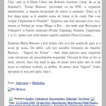
Cluj, cum ar fi Elena Udrea sau Roberta Anastase (chiar, de ce au
disparut?), Traian Basescu, precizand ca nu PDL a organizat
manifestatia, a raspuns dezarmant de sincer si sarmant: “Daca ar fi
fost dupa mine as fi umplut scena de femei si de copii. Dar s-au
ocupat Ungureanu si Neamtu”. Alegerea asta mai speciala (
foto sus
),
numai cu barbati pe scena (Blaga si Boc – dar unde sunt Berceanu si
Videanu?) si baietei intarziati (Preda, Papahagi, Neamtu, Ungureanu
1 si 2), spune cam totul despre pupilii cuplului Plesu-Liiceanu…
Doamna Maria Basescu a fost prima care si-a dat seama de gafa si a
urcat pe scena. De altfel, cele trei membre feminine ale familiei
Basescu – “Ingerii lui Traian” – sunt, dupa parerea mea, singurele
reale salvatoare ale presedintelui-suspendat. Oricand de bine ai stii sa
inoti, uneori, daca stai mult la apa, iti poate intra atata sare in ochi
incat sa confunzi rechinii cu delfini. Si-atunci doar “Ingerii” foarte
apropiati te mai pot ajuta. Iata-i:
Foto:
Adevarul
si
Mediafax
Posted in
Analize
,
Colimatorul
,
Documentare
,
Editoriale
,
Top News
Tags:
13-15 iunie 1990
,
29 iulie 2012
,
Alina Mungiu
,
Alina Mungiu Pipidi Plugaru
,
alina tatiana mungiu pippidi
,
Antonescu
,
Asociatia Pro Democratia
,
berceanu
,