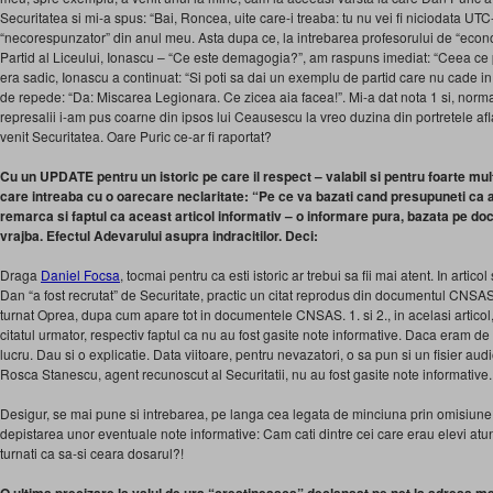
Securitatea si mi-a spus: “Bai, Roncea, uite care-i treaba: tu nu vei fi niciodata UTC-i
“necorespunzator” din anul meu. Asta dupa ce, la intrebarea profesorului de “econo
Partid al Liceului, Ionascu – “Ce este demagogia?”, am raspuns imediat: “Ceea ce
era sadic, Ionascu a continuat: “Si poti sa dai un exemplu de partid care nu cade 
de repede: “Da: Miscarea Legionara. Ce zicea aia facea!”. Mi-a dat nota 1 si, norma
represalii i-am pus coarne din ipsos lui Ceausescu la vreo duzina din portretele afla
venit Securitatea. Oare Puric ce-ar fi raportat?
Cu un UPDATE pentru un istoric pe care il respect – valabil si pentru foarte mul
care intreaba cu o oarecare neclaritate: “Pe ce va bazati cand presupuneti ca a
remarca si faptul ca aceast articol informativ – o informare pura, bazata pe d
vrajba. Efectul Adevarului asupra indracitilor. Deci:
Draga
Daniel Focsa
, tocmai pentru ca esti istoric ar trebui sa fii mai atent. In arti
Dan “a fost recrutat” de Securitate, practic un citat reprodus din documentul CNSAS.
turnat Oprea, dupa cum apare tot in documentele CNSAS. 1. si 2., in acelasi articol
citatul urmator, respectiv faptul ca nu au fost gasite note informative. Daca eram d
lucru. Dau si o explicatie. Data viitoare, pentru nevazatori, o sa pun si un fisier audio
Rosca Stanescu, agent recunoscut al Securitatii, nu au fost gasite note informative
Desigur, se mai pune si intrebarea, pe langa cea legata de minciuna prin omisiune 
depistarea unor eventuale note informative: Cam cati dintre cei care erau elevi atunc
turnati ca sa-si ceara dosarul?!