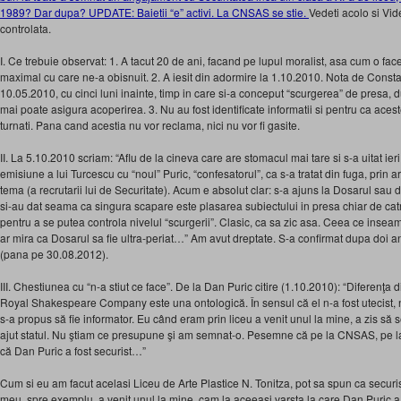
1989? Dar dupa? UPDATE: Baietii “e” activi. La CNSAS se stie.
Vedeti acolo si Vi
controlata.
I. Ce trebuie observat: 1. A tacut 20 de ani, facand pe lupul moralist, asa cum o fac
maximal cu care ne-a obisnuit. 2. A iesit din adormire la 1.10.2010. Nota de Const
10.05.2010, cu cinci luni inainte, timp in care si-a conceput “scurgerea” de presa, 
mai poate asigura acoperirea. 3. Nu au fost identificate informatii si pentru ca ace
turnati. Pana cand acestia nu vor reclama, nici nu vor fi gasite.
II. La 5.10.2010 scriam: “Aflu de la cineva care are stomacul mai tare si s-a uitat ie
emisiune a lui Turcescu cu “noul” Puric, “confesatorul”, ca s-a tratat din fuga, prin a
tema (a recrutarii lui de Securitate). Acum e absolut clar: s-a ajuns la Dosarul sau d
si-au dat seama ca singura scapare este plasarea subiectului in presa chiar de catre 
pentru a se putea controla nivelul “scurgerii”. Clasic, ca sa zic asa. Ceea ce inseamn
ar mira ca Dosarul sa fie ultra-periat…” Am avut dreptate. S-a confirmat dupa doi an
(pana pe 30.08.2012).
III. Chestiunea cu “n-a stiut ce face”. De la Dan Puric citire (1.10.2010): “Diferenţa
Royal Shakespeare Company este una ontologică. În sensul că el n-a fost utecist, n
s-a propus să fie informator. Eu când eram prin liceu a venit unul la mine, a zis să
ajut statul. Nu ştiam ce presupune şi am semnat-o. Pesemne că pe la CNSAS, pe la se
că Dan Puric a fost securist…”
Cum si eu am facut acelasi Liceu de Arte Plastice N. Tonitza, pot sa spun ca securisti
meu, spre exemplu, a venit unul la mine, cam la aceeasi varsta la care Dan Puric