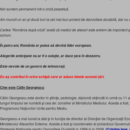
Noi suntem permanent într-o criză perpetuă.
Am muncit un an şi două luni la cel mai bun proiect de dezvoltare durabilă, dar nu a
Cartea “România după criză” arată că mediul de afaceri este extrem de important şi 
comun.
În patru ani, România ar putea să devină lider european.
Alegerile anticipate nu ar fi o soluţie, ar duce ţara în dezastru.
Este nevoie de un guvern de tehnocraţi.
Eu a
ş contribui în orice echipă care ar aduce binele acestei ţări.
Cine este Călin Georgescu
Călin Georgescu este doctor în ştiinţe, pedologie, diplomă obţinută în urmă cu 11 ani
lungul timpului se numără şi cea de: consilier al Ministrului Mediului. Acesta a fost, 
Programului Naţiunilor Unite pentru Mediu.
Georgescu a mai lucrat la stat şi în funcţia de director al Direcţiei de Organizaţii E
Ministerului Afacerilor Externe. Acesta a fost şi coordonator al proiectului Guvern
Strategiei Naţionale pentru Dezvoltare Durabilă în 1999 şi în 2008.
(Cristina Iana,