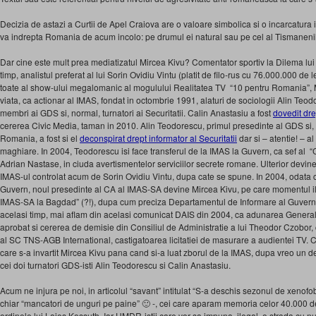
Decizia de astazi a Curtii de Apel Craiova are o valoare simbolica si o incarcatura i
va indrepta Romania de acum incolo: pe drumul ei natural sau pe cel al Tismanenilor
Dar cine este mult prea mediatizatul Mircea Kivu? Comentator sportiv la Dilema lui Pa
timp, analistul preferat al lui Sorin Ovidiu Vintu (platit de filo-rus cu 76.000.000 de l
toate al show-ului megalomanic al mogulului Realitatea TV “10 pentru Romania”, M
viata, ca actionar al IMAS, fondat in octombrie 1991, alaturi de sociologii Alin Teo
membri ai GDS si, normal, turnatori ai Securitatii. Calin Anastasiu a fost
dovedit dre
cererea Civic Media, taman in 2010. Alin Teodorescu, primul presedinte al GDS si, 
Romania, a fost si el
deconspirat drept informator al Securitatii
dar si – atentie! – a
maghiare. In 2004, Teodorescu isi face transferul de la IMAS la Guvern, ca sef al “C
Adrian Nastase, in ciuda avertismentelor serviciilor secrete romane. Ulterior devi
IMAS-ul controlat acum de Sorin Ovidiu Vintu, dupa cate se spune. In 2004, odata 
Guvern, noul presedinte al CA al IMAS-SA devine Mircea Kivu, pe care momentul il 
IMAS-SA la Bagdad” (?!), dupa cum preciza Departamentul de Informare al Guvernu
acelasi timp, mai aflam din acelasi comunicat DAIS din 2004, ca adunarea General
aprobat si cererea de demisie din Consiliul de Administratie a lui Theodor Czobor, 
al SC TNS-AGB International, castigatoarea licitatiei de masurare a audientei TV.
care s-a invartit Mircea Kivu pana cand si-a luat zborul de la IMAS, dupa vreo un d
cei doi turnatori GDS-isti Alin Teodorescu si Calin Anastasiu.
Acum ne injura pe noi, in articolul “savant” intitulat “S-a deschis sezonul de xenof
chiar “mancatori de unguri pe paine” 🙂 -, cei care aparam memoria celor 40.000 de
ordinele lui Lajos Kossuth. Iar UMDR-istii care vor sa impuna, ilegal, o strada cu n