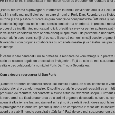
Pe 15 martie 1976, Securitatea întocmea un raport cu propuneri de recrutare a lui D
„Pentru realizarea supravegherii informative în rândul elevilor din anul II la Liceul d
luaţi în studiu mai mulţi elevi pentru care şi numirul Puric Dan. Recrutarea va fi efe
muzică şi arte plastice nr.3 care asigură condiţii de conspirativitate. Întâlnirea şi locul
telefonic, înţelegându-ne în acest sens la contactarea anterioară. În procesul recrută
procesul de învăţământ, munca patriotică, pregătirea elevilor pentru apărarea patrie
le va sesiza candidatul, vom orienta discuţiile spre modul de prevenire a unor infrac
securitate în acest sens, sprijinul pe care îl acordă oamenii cinstiţi acestor organe.
favorabilă îi vom propune colaborarea cu organele noastre şi va fi instruit asupra p
în intenţie.
În cazul în care candidatul nu se pretează la recrutare ne vom retrage sub pretext
serie de aspecte legate de procesul de învăţământ. Faţă de cele de mai sus, prop
calitate dec colaborator a numitului Puric Dan”, nota Securitatea.
Cum a decurs recrutarea lui Dan Puric
„Conform aprobării conducerii serviciului, numitul Puric Dan a fost contactat în veder
colaborator al organelor noastre. Discuţiile purtate în procesul recrutării au urmărit 
propuneri de recrutare, cel contactat a avut o atitudine favorabilă scopului urmărit
la recrutare, i s-a făcut propunerea de a sprijini organele de securitate, lucru cu car
această situaţie i s-a luat angajament scris şi notă de relaţii trecându-se apoi la inst
supravegherea informativă, precum şi modul de comportare în viitor, atât în societa
acord s-a stabilit numele conspirativ „Cristian”. Faţă de cele mai sus, propunem a 