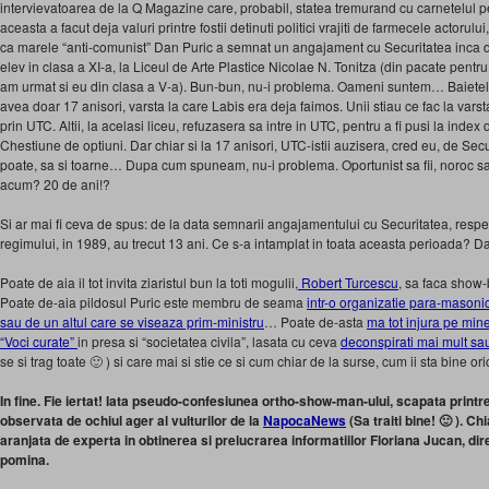
intervievatoarea de la Q Magazine care, probabil, statea tremurand cu carnetelul pe
aceasta a facut deja valuri printre fostii detinuti politici vrajiti de farmecele actorulu
ca marele “anti-comunist” Dan Puric a semnat un angajament cu Securitatea inca de
elev in clasa a XI-a, la Liceul de Arte Plastice Nicolae N. Tonitza (din pacate pentru 
am urmat si eu din clasa a V-a). Bun-bun, nu-i problema. Oameni suntem… Baietelul 
avea doar 17 anisori, varsta la care Labis era deja faimos. Unii stiau ce fac la varst
prin UTC. Altii, la acelasi liceu, refuzasera sa intre in UTC, pentru a fi pusi la index d
Chestiune de optiuni. Dar chiar si la 17 anisori, UTC-istii auzisera, cred eu, de Sec
poate, sa si toarne… Dupa cum spuneam, nu-i problema. Oportunist sa fii, noroc sa
acum? 20 de ani!?
Si ar mai fi ceva de spus: de la data semnarii angajamentului cu Securitatea, resp
regimului, in 1989, au trecut 13 ani. Ce s-a intamplat in toata aceasta perioada? 
Poate de aia il tot invita ziaristul bun la toti mogulii,
Robert Turcescu
, sa faca show-
Poate de-aia pildosul Puric este membru de seama
intr-o organizatie para-masoni
sau de un altul care se viseaza prim-ministru
… Poate de-asta
ma tot injura pe min
“Voci curate”
in presa si “societatea civila”, lasata cu ceva
deconspirati mai mult sau
se si trag toate 🙂 ) si care mai si stie ce si cum chiar de la surse, cum ii sta bine ori
In fine. Fie iertat! Iata pseudo-confesiunea ortho-show-man-ului, scapata printre
observata de ochiul ager al vulturilor de la
NapocaNews
(Sa traiti bine! 🙂 ). C
aranjata de experta in obtinerea si prelucrarea informatiilor Floriana Jucan, d
pomina.