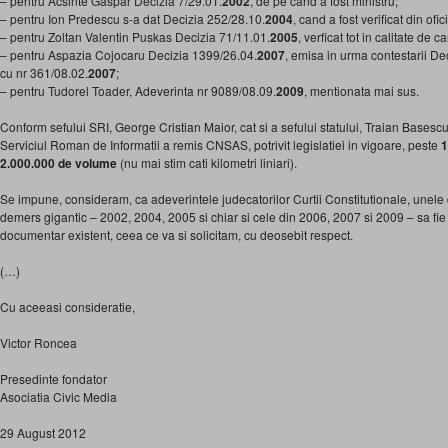
– pentru Acsinte Gaspar Decizia 7/29.01.
2002
, de pe cand a fost ministru;
– pentru Ion Predescu s-a dat Decizia 252/28.10.
2004
, cand a fost verificat din of
– pentru Zoltan Valentin Puskas Decizia 71/11.01.
2005
, verficat tot in calitate d
– pentru Aspazia Cojocaru Decizia 1399/26.04.
2007
, emisa in urma contestarii De
cu nr 361/08.02.
2007
;
– pentru Tudorel Toader, Adeverinta nr 9089/08.09.
2009
, mentionata mai sus.
Conform sefului SRI, George Cristian Maior, cat si a sefului statului, Traian Basescu
Serviciul Roman de Informatii a remis CNSAS, potrivit legislatiei in vigoare, peste
1
2.000.000 de volume
(nu mai stim cati kilometri liniari).
Se impune, consideram, ca adeverintele judecatorilor Curtii Constitutionale, unele
demers gigantic – 2002, 2004, 2005 si chiar si cele din 2006, 2007 si 2009 – sa fie
documentar existent, ceea ce va si solicitam, cu deosebit respect.
(…)
Cu aceeasi consideratie,
Victor Roncea
Presedinte fondator
Asociatia Civic Media
29 August 2012