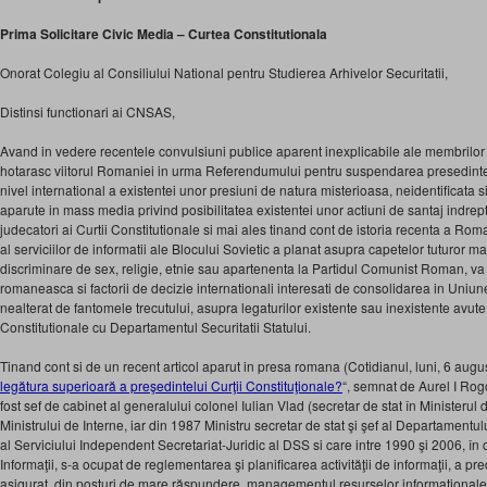
Prima Solicitare Civic Media – Curtea Constitutionala
Onorat Colegiu al Consiliului National pentru Studierea Arhivelor Securitatii,
Distinsi functionari ai CNSAS,
Avand in vedere recentele convulsiuni publice aparent inexplicabile ale membrilor 
hotarasc viitorul Romaniei in urma Referendumului pentru suspendarea presedinte
nivel international a existentei unor presiuni de natura misterioasa, neidentificata si
aparute in mass media privind posibilitatea existentei unor actiuni de santaj indrept
judecatori ai Curtii Constitutionale si mai ales tinand cont de istoria recenta a Roma
al serviciilor de informatii ale Blocului Sovietic a planat asupra capetelor tuturor ma
discriminare de sex, religie, etnie sau apartenenta la Partidul Comunist Roman, va 
romaneasca si factorii de decizie internationali interesati de consolidarea in Uniu
nealterat de fantomele trecutului, asupra legaturilor existente sau inexistente avute 
Constitutionale cu Departamentul Securitatii Statului.
Tinand cont si de un recent articol aparut in presa romana (Cotidianul, luni, 6 august
legătura superioară a preşedintelui Curţii Constituţionale?
“, semnat de Aurel I Rogo
fost sef de cabinet al generalului colonel Iulian Vlad (secretar de stat în Ministerul 
Ministrului de Interne, iar din 1987 Ministru secretar de stat şi şef al Departamentulu
al Serviciului Independent Secretariat-Juridic al DSS si care intre 1990 şi 2006, î
Informaţii, s-a ocupat de reglementarea şi planificarea activităţii de informaţii, a predat
asigurat, din posturi de mare răspundere, managementul resurselor informaţionale,