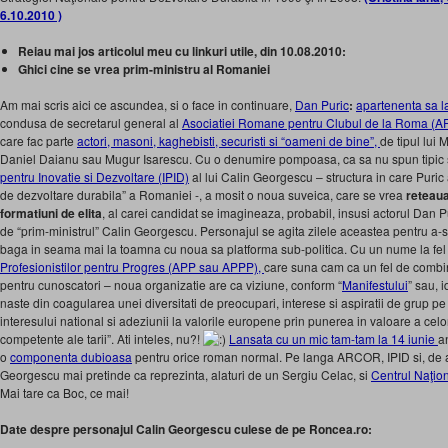
6.10.2010 )
Reiau mai jos articolul meu cu linkuri utile, din 10.08.2010:
Ghici cine se vrea prim-ministru al Romaniei
Am mai scris aici ce ascundea, si o face in continuare,
Dan Puric
:
apartenenta sa la
condusa de secretarul general al
Asociatiei Romane pentru Clubul de la Roma (
care fac parte
actori, masoni, kaghebisti, securisti si “oameni de bine”,
de tipul lui 
Daniel Daianu sau Mugur Isarescu. Cu o denumire pompoasa, ca sa nu spun tipic 
pentru Inovatie si Dezvoltare (IPID)
al lui Calin Georgescu – structura in care Puric 
de dezvoltare durabila” a Romaniei -, a mosit o noua suveica, care se vrea
reteaua
formatiuni de elita
, al carei candidat se imagineaza, probabil, insusi actorul Dan Pur
de “prim-ministrul” Calin Georgescu. Personajul se agita zilele aceastea pentru a-si
baga in seama mai la toamna cu noua sa platforma sub-politica. Cu un nume la fel 
Profesionistilor pentru Progres (APP sau APPP),
care suna cam ca un fel de combi
pentru cunoscatori – noua organizatie are ca viziune, conform “
Manifestului
” sau, 
naste din coagularea unei diversitati de preocupari, interese si aspiratii de grup pe
interesului national si adeziunii la valorile europene prin punerea in valoare a cel
competente ale tarii”. Ati inteles, nu?!
Lansata cu un mic tam-tam la 14 iunie
a
o
componenta dubioasa
pentru orice roman normal. Pe langa ARCOR, IPID si, de 
Georgescu mai pretinde ca reprezinta, alaturi de un Sergiu Celac, si
Centrul Naţio
Mai tare ca Boc, ce mai!
Date despre personajul Calin Georgescu culese de pe Roncea.ro: