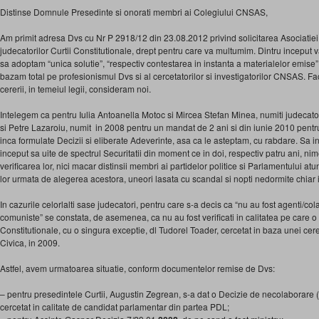
Distinse Domnule Presedinte si onorati membri ai Colegiului CNSAS,
Am primit adresa Dvs cu Nr P 2918/12 din 23.08.2012 privind solicitarea Asociatiei
judecatorilor Curtii Constitutionale, drept pentru care va multumim. Dintru incepu
sa adoptam “unica solutie”, “respectiv contestarea in instanta a materialelor emise” d
bazam total pe profesionismul Dvs si al cercetatorilor si investigatorilor CNSAS. 
cererii, in temeiul legii, consideram noi.
Intelegem ca pentru Iulia Antoanella Motoc si Mircea Stefan Minea, numiti judecatori
si Petre Lazaroiu, numit in 2008 pentru un mandat de 2 ani si din iunie 2010 pentr
inca formulate Decizii si eliberate Adeverinte, asa ca le asteptam, cu rabdare. Sa 
inceput sa uite de spectrul Securitatii din moment ce in doi, respectiv patru ani, ni
verificarea lor, nici macar distinsii membri ai partidelor politice si Parlamentului 
lor urmata de alegerea acestora, uneori lasata cu scandal si nopti nedormite chiar
In cazurile celorlalti sase judecatori, pentru care s-a decis ca “nu au fost agenti/colab
comuniste” se constata, de asemenea, ca nu au fost verificati in calitatea pe care o a
Constitutionale, cu o singura exceptie, dl Tudorel Toader, cercetat in baza unei cere
Civica, in 2009.
Astfel, avem urmatoarea situatie, conform documentelor remise de Dvs:
– pentru presedintele Curtii, Augustin Zegrean, s-a dat o Decizie de necolaborare (
cercetat in calitate de candidat parlamentar din partea PDL;