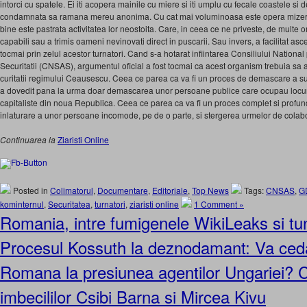
intorci cu spatele. Ei iti acopera mainile cu miere si iti umplu cu fecale coastele si 
condamnata sa ramana mereu anonima. Cu cat mai voluminoasa este opera mizerabil
bine este pastrata activitatea lor neostoita. Care, in ceea ce ne priveste, de multe o
capabili sau a trimis oameni nevinovati direct in puscarii. Sau invers, a facilitat as
tocmai prin zelul acestor turnatori. Cand s-a ho­tarat infiintarea Consiliului Nationa
Securitatii (CNSAS), argumentul oficial a fost tocmai ca acest organism trebuia sa 
curitatii regimului Ceausescu. Ceea ce parea ca va fi un proces de demascare a sute
a dovedit pana la urma doar demascarea unor persoane publice care ocupau locuri vi
capitaliste din noua Republica. Ceea ce parea ca va fi un proces complet si profund,
inlaturare a unor persoane incomode, pe de o parte, si stergerea urmelor de colabora
Continuarea la
Ziaristi Online
Posted in
Colimatorul
,
Documentare
,
Editoriale
,
Top News
Tags:
CNSAS
,
G
kominternul
,
Securitatea
,
turnatori
,
ziaristi online
1 Comment »
Romania, intre fumigenele WikiLeaks si t
Procesul Kossuth la deznodamant: Va ceda
Romana la presiunea agentilor Ungariei? C
imbecililor Csibi Barna si Mircea Kivu