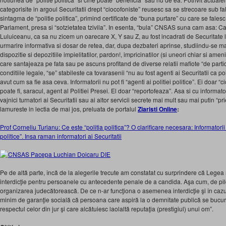
categorisite in argoul Securitatii drept “ciocofoniste” reusesc sa se strecoare sub
sintagma de “politie politica”, primind certificate de “buna purtare” cu care se falesc 
Parlament, presa si “sotzietatea tzivila”. In esenta, “bula” CNSAS suna cam asa: C
Luluiceanu, ca sa nu zicem un oarecare X, Y sau Z, au fost incadrati de Securitate 
urmarire informativa si dosar de retea, dar, dupa dezbateri aprinse, studiindu-se ma
dispozitie si depozitiile impielitatilor, pardon!, impricinatilor (si uneori chiar si am
care santajeaza pe fata sau pe ascuns profitand de diverse relatii mafiote “de partid
conditiile legale, “se” stabileste ca tovarasenii “nu au fost agenti ai Securitatii ca pol
avut cum sa fie asa ceva. Informatorii nu pot fi “agenti ai politiei politice”. Ei doar
poate fi, saracul, agent al Politiei Presei. El doar “reportofeaza”. Asa si cu informat
vajnici turnatori ai Securitatii sau ai altor servicii secrete mai mult sau mai putin “p
lamureste in lectia de mai jos, preluata de portalul
Ziaristi Online
:
Prof Corneliu Turianu: Ce este “politia politica”? O clarificare necesara: Informatorii n
politice”. Insa raman informatori ai Securitatii
Pe de altă parte, încă de la alegerile trecute am constatat cu surprindere că Legea
interdicţie pentru persoanele cu antecedente penale de a candida. Aşa cum, de pi
organizarea judecătorească. De ce n-ar funcţiona o asemenea interdicţie şi în cazu
minim de garanţie socială că persoana care aspiră la o demnitate publică se bucur
respectul celor din jur şi care alcătuiesc laolaltă reputaţia (prestigiul) unui om”.