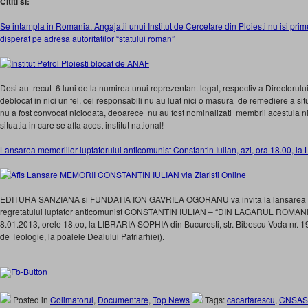
Cititi si:
Se intampla in Romania. Angajatii unui Institut de Cercetare din Ploiesti nu isi prim
disperat pe adresa autoritatilor “statului roman”
Desi au trecut 6 luni de la numirea unui reprezentant legal, respectiv a Directorulu
deblocat in nici un fel, cei responsabili nu au luat nici o masura de remediere a situ
nu a fost convocat niciodata, deoarece nu au fost nominalizati membrii acestuia n
situatia in care se afla acest institut national!
Lansarea memoriilor luptatorului anticomunist Constantin Iulian, azi, ora 18.00, la 
EDITURA SANZIANA si FUNDATIA ION GAVRILA OGORANU va invita la lansarea vo
regretatului luptator anticomunist CONSTANTIN IULIAN – “DIN LAGARUL ROMAN
8.01.2013, orele 18,oo, la LIBRARIA SOPHIA din Bucuresti, str. Bibescu Voda nr. 19 
de Teologie, la poalele Dealului Patriarhiei).
Posted in
Colimatorul
,
Documentare
,
Top News
Tags:
cacartarescu
,
CNSAS