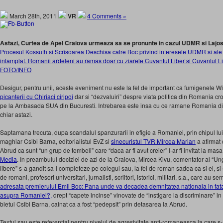
March 28th, 2011
VR
4 Comments »
Astazi, Curtea de Apel Craiova urmeaza sa se pronunte in cazul UDMR si Lajo
Procesul Kossuth si Scrisoarea Deschisa catre Boc privind interesele UDMR si ale 
intamplat. Romanii ardeleni au ramas doar cu ziarele Cuvantul Liber si Cuvantul Lib
FOTO/INFO
Desigur, pentru unii, aceste eveniment nu este la fel de important ca fumigenele Wi
picanterii cu Chiriaci ciripoi
dar si “dezvaluiri” despre viata politica din Romania cro
pe la Ambasada SUA din Bucuresti. Intrebarea este insa cu ce ramane Romania di
chiar astazi.
Saptamana trecuta, dupa scandalul spanzurarii in efigie a Romaniei, prin chipul lui
maghiar Csibi Barna, editorialistul EvZ si
sinecuristul TVR Mircea Marian
a afirmat 
Abrud ca sunt “un grup de tembeli” care “daca ar fi avut creier” l-ar fi invitat la ma
Media
. In preambulul deciziei de azi de la Craiova, Mircea Kivu, comentator al “Un
libere” s-a gandit sa-l completeze pe colegul sau, la fel de roman sadea ca si el, s
de romani, profesori universitari, jurnalisti, scriitori, istorici, militari, s.a., care au s
adresata premierului Emil Boc: Pana unde va decadea demnitatea nationala in fat
asupra Romaniei?,
drept “capete incinse” vinovate de “instigare la discriminare” 
bietul Csibi Barna, cainat ca a fost “pedepsit” prin detasarea la Abrud.
Textul sau este referential pentru nivelul de agresivitate anti-romaneasca la care s