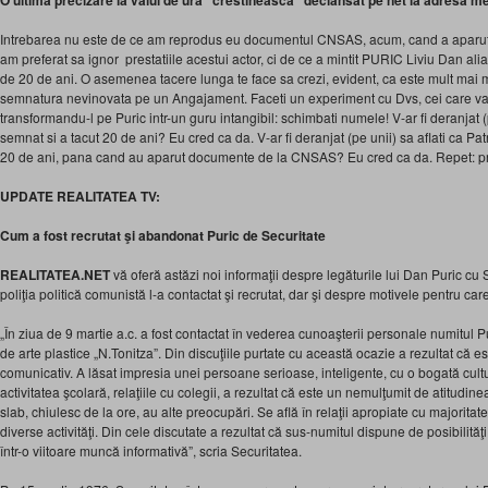
O ultima precizare la valul de ura “crestineasca” declansat pe net la adresa m
Intrebarea nu este de ce am reprodus eu documentul CNSAS, acum, cand a aparut p
am preferat sa ignor prestatiile acestui actor, ci de ce a mintit PURIC Liviu Dan alia
de 20 de ani. O asemenea tacere lunga te face sa crezi, evident, ca este mult mai 
semnatura nevinovata pe un Angajament. Faceti un experiment cu Dvs, cei care va
transformandu-l pe Puric intr-un guru intangibil: schimbati numele! V-ar fi deranjat (
semnat si a tacut 20 de ani? Eu cred ca da. V-ar fi deranjat (pe unii) sa aflati ca Pa
20 de ani, pana cand au aparut documente de la CNSAS? Eu cred ca da. Repet: 
UPDATE REALITATEA TV:
Cum a fost recrutat şi abandonat Puric de Securitate
REALITATEA.NET
vă oferă astăzi noi informaţii despre legăturile lui Dan Puric cu
poliţia politică comunistă l-a contactat şi recrutat, dar şi despre motivele pentru car
„În ziua de 9 martie a.c. a fost contactat în vederea cunoaşterii personale numitul Pu
de arte plastice „N.Tonitza”. Din discuţiile purtate cu această ocazie a rezultat că e
comunicativ. A lăsat impresia unei persoane serioase, inteligente, cu o bogată cul
activitatea şcolară, relaţiile cu colegii, a rezultat că este un nemulţumit de atitudi
slab, chiulesc de la ore, au alte preocupări. Se află în relaţii apropiate cu majoritat
diverse activităţi. Din cele discutate a rezultat că sus-numitul dispune de posibilităţi
într-o viitoare muncă informativă”, scria Securitatea.