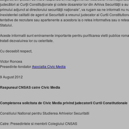
judecători ai Curţii Constituţionale şi cotele dosarelor lor din Arhiva Securităţii s-a
primului adjunct al directorului securităţii naţionale”, va rugam sa ne informati nu 
inexistentei calitatii de agent al Securitatii a vreunui judecator al Curtii Constituti
tentative de recrutare sau apartenente a acestora la o retea informativa sau o retea 
Statului.
Aceste informatii sunt eminamente importante pentru purificarea vietii publice rom
tratati dezvaluirea lor cu celeritate.
Cu deosebit respect,
Victor Roncea
Presedinte-fondator
Asociatia Civic Media
9 August 2012
Raspunsul CNSAS catre Civic Media
Completarea solicitata de Civic Media privind judecatorii Curtii Constitutionale
Consiliului National pentru Studierea Arhivelor Securitatii
Catre: Presedintele si membrii Colegiului CNSAS