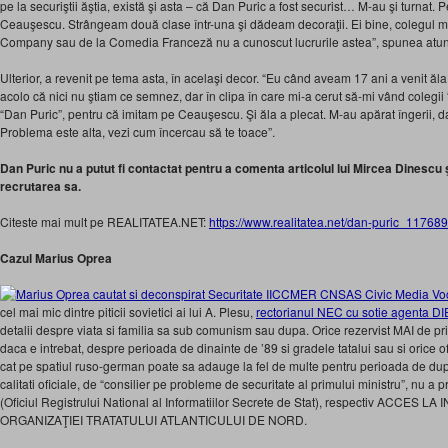
pe la securiştii ăştia, există şi asta – că Dan Puric a fost securist… M-au şi turnat. P
Ceauşescu. Strângeam două clase într-una şi dădeam decoraţii. Ei bine, colegul
Company sau de la Comedia Franceză nu a cunoscut lucrurile astea”, spunea atunc
Ulterior, a revenit pe tema asta, în acelaşi decor. “Eu când aveam 17 ani a venit ăl
acolo că nici nu ştiam ce semnez, dar în clipa în care mi-a cerut să-mi vând colegii 
“Dan Puric”, pentru că imitam pe Ceauşescu. Şi ăla a plecat. M-au apărat îngerii
Problema este alta, vezi cum încercau să te toace”.
Dan Puric nu a putut fi contactat pentru a comenta articolul lui Mircea Dinescu ş
recrutarea sa.
Citeste mai mult pe REALITATEA.NET:
https://www.realitatea.net/dan-puric_1176
Cazul Marius Oprea
cel mai mic dintre piticii sovietici ai lui A. Plesu,
rectorianul NEC cu sotie agenta DI
detalii despre viata si familia sa sub comunism sau dupa. Orice rezervist MAI de p
daca e intrebat, despre perioada de dinainte de ’89 si gradele tatalui sau si orice of
cat pe spatiul ruso-german poate sa adauge la fel de multe pentru perioada de dupa
calitati oficiale, de “consilier pe probleme de securitate al primului ministru”, nu a p
(Oficiul Registrului National al Informatiilor Secrete de Stat), respectiv ACCES
ORGANIZAŢIEI TRATATULUI ATLANTICULUI DE NORD.