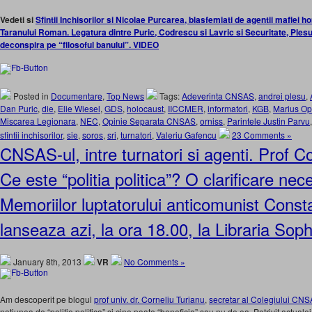
Vedeti si
Sfintii Inchisorilor si Nicolae Purcarea, blasfemiati de agentii mafiei
Taranului Roman. Legatura dintre Puric, Codrescu si Lavric si Securitate, Plesu 
deconspira pe “filosoful banului”. VIDEO
Posted in
Documentare
,
Top News
Tags:
Adeverinta CNSAS
,
andrei plesu
,
Dan Puric
,
die
,
Elie Wiesel
,
GDS
,
holocaust
,
IICCMER
,
informatori
,
KGB
,
Marius Op
Miscarea Legionara
,
NEC
,
Opinie Separata CNSAS
,
orniss
,
Parintele Justin Parvu
sfintii inchisorilor
,
sie
,
soros
,
sri
,
turnatori
,
Valeriu Gafencu
23 Comments »
CNSAS-ul, intre turnatori si agenti. Prof C
Ce este “politia politica”? O clarificare 
Memoriilor luptatorului anticomunist Consta
lanseaza azi, la ora 18.00, la Libraria Sop
January 8th, 2013
VR
No Comments »
Am descoperit pe blogul
prof univ. dr. Corneliu Turianu
,
secretar al Colegiului CN
notiunea de “politie politica” si cine poate “beneficia” sau nu de ea. Potrivit actu