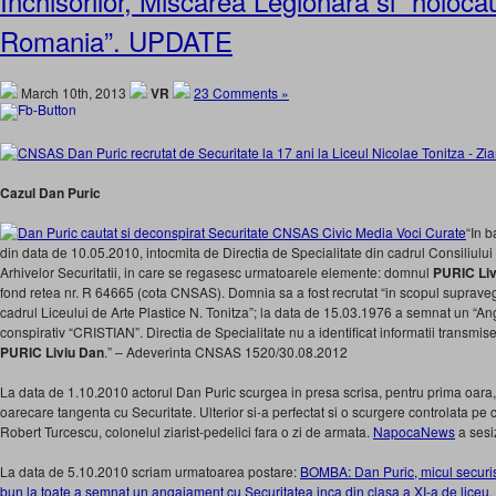
Inchisorilor, Miscarea Legionara si “holocau
Romania”. UPDATE
March 10th, 2013
VR
23 Comments »
Cazul Dan Puric
“In 
din data de 10.05.2010, intocmita de Directia de Specialitate din cadrul Consiliulu
Arhivelor Securitatii, in care se regasesc urmatoarele elemente: domnul
PURIC Liv
fond retea nr. R 64665 (cota CNSAS). Domnia sa a fost recrutat “in scopul supravegh
cadrul Liceului de Arte Plastice N. Tonitza”; la data de 15.03.1976 a semnat un “A
conspirativ “CRISTIAN”. Directia de Specialitate nu a identificat informatii transmis
PURIC Liviu Dan
.” – Adeverinta CNSAS 1520/30.08.2012
La data de 1.10.2010 actorul Dan Puric scurgea in presa scrisa, pentru prima oara, i
oarecare tangenta cu Securitate. Ulterior si-a perfectat si o scurgere controlata pe
Robert Turcescu, colonelul ziarist-pedelici fara o zi de armata.
NapocaNews
a ses
La data de 5.10.2010 scriam urmatoarea postare:
BOMBA: Dan Puric, micul securist
bun la toate a semnat un angajament cu Securitatea inca din clasa a XI-a de liceu, 