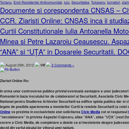
Turianu
,
Eroii Rezistentei Anticomuniste
,
lulu
,
Securitatea
,
Tulceanu
,
turnatori
,
ziari
Documente si corespondenta CNSAS – Ci
CCR. Ziaristi Online: CNSAS inca ii studia
Curtii Constitutionale Iulia Antoanella Mot
Minea si Petre Lazaroiu Ceausescu. Aspaz
“ANA” si “UŢA” in Dosarele Securitatii.
August 29th, 2012
VR
2 Comments »
Ziaristi Online Ro:
In urma unor controverse publice privind eventuala santajare a unor judecatori a
Romaniei in baza trecutului lor de colaboratori ai Securitatii, Asociatia Civic Med
National pentru Studierea Arhivelor Securitatii sa edifice opinia publica dar si 
legate de posibila apartenenta a membrilor Curtii la retelele Securitatii (a celei d
Online
va prezinta in exclusivitate atat solicitarea
Civic Media
cat si raspunsul
“necolaborare” in privinta Aspaziei Cojocaru, alias “ANA”, alias “UŢA” (
vezi Do
cerere a Civic Media, de completare a datele ca si inexistente despre judecator
decid din varful pixului lor viitorul unei natiuni.