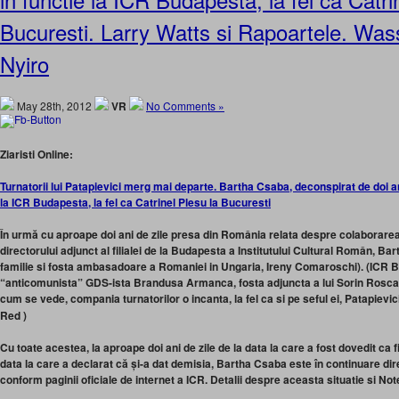
Bucuresti. Larry Watts si Rapoartele. Wa
Nyiro
May 28th, 2012
VR
No Comments »
Ziaristi Online:
Turnatorii lui Patapievici merg mai departe. Bartha Csaba, deconspirat de doi 
la ICR Budapesta, la fel ca Catrinel Plesu la Bucuresti
În urmă cu aproape doi ani de zile presa din România relata despre colaborarea
directorului adjunct al filialei de la Budapesta a Institutului Cultural Român, Ba
familie si fosta ambasadoare a Romaniei in Ungaria, Ireny Comaroschi). (ICR
“anticomunista” GDS-ista Brandusa Armanca, fosta adjuncta a lui Sorin Rosca
cum se vede, compania turnatorilor o incanta, la fel ca si pe seful ei, Patapievic
Red )
Cu toate acestea, la aproape doi ani de zile de la data la care a fost dovedit ca f
data la care a declarat că și-a dat demisia, Bartha Csaba este în continuare di
conform paginii oficiale de internet a ICR. Detalii despre aceasta situatie si Not