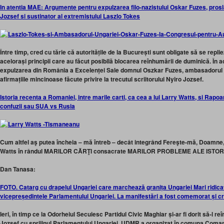
In atentia MAE: Argumente pentru expulzarea filo-nazistului Oskar Fuzes, prosla
Jozsef si sustinator al extremistului Laszlo Tokes
Între timp, cred cu tărie că autoritățile de la București sunt obligate să se replie
acelorași principii care au făcut posibilă blocarea reînhumării de duminică. În 
expulzarea din România a Excelenței Sale domnul Oszkar Fuzes, ambasadorul 
afirmațiile mincinoase făcute privire la trecutul scriitorului Nyiro Jozsef.
Istoria recenta a Romaniei, intre marile carti, ca cea a lui Larry Watts, si Rapoart
confuzii sau SUA vs Rusia
Cum altfel aş putea încheia – mă întreb – decât integrând Fereşte-mă, Doamne, d
Watts în rândul MARILOR CĂRŢI consacrate MARILOR PROBLEME ALE ISTO
Dan Tanasa:
FOTO. Catarg cu drapelul Ungariei care marchează granița Ungariei Mari ridicat
vicepreședintele Parlamentului Ungariei. La manifestări a fost comemorat și cr
Ieri, în timp ce la Odorheiul Secuiesc Partidul Civic Maghiar și-ar fi dorit să-l 
Jozsef cu sprijinul Parlamentului Ungariei, UDMR a organizat în comuna Coma