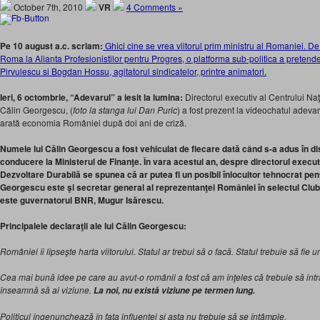
October 7th, 2010
VR
4 Comments »
Pe 10 august a.c. scriam:
Ghici cine se vrea viitorul prim ministru al Romaniei. De
Roma la Alianta Profesionistilor pentru Progres, o platforma sub-politica a pretend
Pirvulescu si Bogdan Hossu, agitatorul sindicatelor, printre animatori.
Ieri, 6 octombrie, “Adevarul” a iesit la lumina:
Directorul executiv al Centrului Na
Călin Georgescu, (
foto la stanga lui Dan Puric
) a fost prezent la videochatul adev
arată economia României după doi ani de criză.
Numele lui Călin Georgescu a fost vehiculat de fiecare dată când s-a adus în di
conducere la Ministerul de Finanţe. În vara acestui an, despre directorul execut
Dezvoltare Durabilă se spunea că ar putea fi un posibil înlocuitor tehnocrat pen
Georgescu este şi secretar general al reprezentanţei României în selectul Club
este guvernatorul BNR, Mugur Isărescu.
Principalele declaraţii ale lui Călin Georgescu:
României îi lipseşte harta viitorului. Statul ar trebui să o facă. Statul trebuie să fie un
Cea mai bună idee pe care au avut-o românii a fost că am înţeles că trebuie să int
înseamnă să ai viziune.
La noi, nu există viziune pe termen lung.
Politicul îngenunchează în faţa influenţei şi asta nu trebuie să se întâmple.