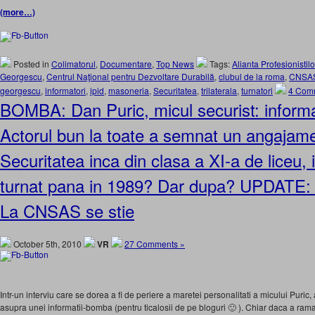
(more…)
Posted in
Colimatorul
,
Documentare
,
Top News
Tags:
Alianta Profesionistil
Georgescu
,
Centrul Naţional pentru Dezvoltare Durabilă
,
clubul de la roma
,
CNSA
georgescu
,
informatori
,
ipid
,
masoneria
,
Securitatea
,
trilaterala
,
turnatori
4 Com
BOMBA: Dan Puric, micul securist: informat
Actorul bun la toate a semnat un angajam
Securitatea inca din clasa a XI-a de liceu, 
turnat pana in 1989? Dar dupa? UPDATE: Bai
La CNSAS se stie
October 5th, 2010
VR
27 Comments »
Intr-un interviu care se dorea a fi de periere a maretei personalitati a micului Puric,
asupra unei informatii-bomba (pentru ticalosii de pe bloguri 🙂 ). Chiar daca a ra