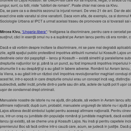
ungur, sunt, cu totii, niste “iubitori de romani”. Poate chiar mai ceva ca Kivu.
Da, se pare ca s-a deschis sezonul la injurat romani. De vreo 21 de ani. Dar de ab
exact cine este vanatul si cine vanatorii. Daca vom afla, de exemplu, ca si domnul
Sociologie Urbana al IPCT a urmat acelasi traseu de promovare ca si tovarasii sai
Mircea Kivu,
“Ungaria libera”
: “Instigarea la discriminare, pentru care e cercetat p
susţinut, cǎci în esenţǎ omul nu s-a supǎrat pe Avram Iancu pentru cǎ era român, ci 
Dacǎ e sǎ vorbim despre incitare la discriminare, mi se pare mai degrabǎ aplicabilǎ 
zile, agitǎ spaţiul public protestând împotriva atribuirii numelui lui Kossuth Lajos un
destinele celor doi paşoptişti – Iancu şi Kossuth – existǎ simetrii şi paralelisme sub
drepturile naţiunilor lor şi, pânǎ la un punct, au fost împreunǎ împotriva imperiulu
drumurile li s-au despǎrţit şi s-au gǎsit în tabere adverse. Românii lui Avram Iancu, a
la Viena, s-au gǎsit într-un rǎzboi civil împotriva revoluţionarilor maghiari conduşi 
acest fel, într-o epocǎ în care drepturile omului erau un concept încǎ vag, distincţia di
subiectivǎ, astfel încât, privite dintr-o parte sau din alta, actele de luptǎ pot fi uşor ca
uşor de condamnat drept criminali.
Manualele noastre de istorie nu ne ajutǎ, din pǎcate, sǎ vedem în Avram Iancu altc
afirmare naţionalǎ; dupǎ cum, probabil, manualele ungureşti de istorie nu-i ajutǎ 
Lajos altceva decât simbolul luptei pentru aceeaşi afirmare naţionalǎ. Pentru cinev
ca, într-un oraş cu jumǎtate din populaţie românǎ şi jumǎtate maghiarǎ, dacǎ exi
Iancu (şi existǎ), sǎ se cheme una şi Kossuth Lajos. Nu însǎ şi pentru capetele înci
premierului Boc sǎ facǎ ordine într-o cauzǎ care, acum, se judecǎ în justiţie. Dacǎ pre