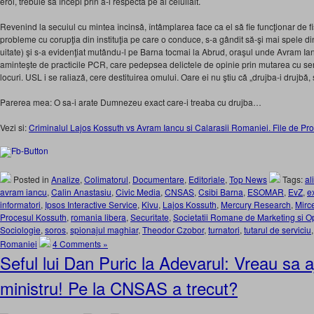
eroi, trebuie sǎ începi prin a-i respecta pe ai celuilalt.
Revenind la secuiul cu mintea încinsǎ, întâmplarea face ca el sǎ fie funcţionar de 
probleme cu corupţia din instituţia pe care o conduce, s-a gândit să-şi mai spele din
uitate) şi s-a evidenţiat mutându-l pe Barna tocmai la Abrud, oraşul unde Avram Ia
aminteşte de practicile PCR, care pedepsea delictele de opinie prin mutarea cu ser
locuri. USL i se raliazǎ, cere destituirea omului. Oare ei nu ştiu cǎ „drujba-i drujbǎ, 
Parerea mea: O sa-i arate Dumnezeu exact care-i treaba cu drujba…
Vezi si:
Criminalul Lajos Kossuth vs Avram Iancu si Calarasii Romaniei. File de Pr
Posted in
Analize
,
Colimatorul
,
Documentare
,
Editoriale
,
Top News
Tags:
al
avram iancu
,
Calin Anastasiu
,
Civic Media
,
CNSAS
,
Csibi Barna
,
ESOMAR
,
EvZ
,
e
informatori
,
Ipsos Interactive Service
,
Kivu
,
Lajos Kossuth
,
Mercury Research
,
Mirc
Procesul Kossuth
,
romania libera
,
Securitate
,
Societatii Romane de Marketing si 
Sociologie
,
soros
,
spionajul maghiar
,
Theodor Czobor
,
turnatori
,
tutarul de serviciu
Romaniei
4 Comments »
Seful lui Dan Puric la Adevarul: Vreau sa 
ministru! Pe la CNSAS a trecut?