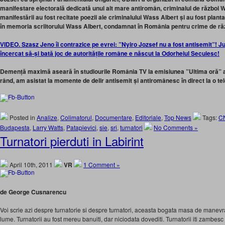
manifestare electorală dedicată unui alt mare antiromân, criminalul de război W
manifestării au fost recitate poezii ale criminalului Wass Albert și au fost plantaț
în memoria scriitorului Wass Albert, condamnat în România pentru crime de răz
VIDEO. Szasz Jeno îi contrazice pe evrei: ”Nyiro Jozsef nu a fost antisemit”! J
încercat să-și bată joc de autoritățile române e născut la Odorheiul Secuiesc!
Demență maximă aseară în studiourile România TV la emisiunea ”Ultima oră” a l
rând, am asistat la momente de delir antisemit și antiromânesc în direct la o tel
Posted in
Analize
,
Colimatorul
,
Documentare
,
Editoriale
,
Top News
Tags:
C
Budapesta
,
Larry Watts
,
Patapievici
,
sie
,
sri
,
turnatori
No Comments »
Turnatori pierduti in Labirint
April 10th, 2011
VR
1 Comment »
de George Cusnarencu
Voi scrie azi despre turnatorie si despre turnatori, aceasta bogata masa de manevra
lume. Turnatorii au fost mereu banuiti, dar niciodata dovediti. Turnatorii iti zambesc 