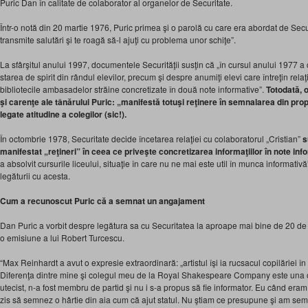
Puric Dan în calitate de colaborator al organelor de Securitate.
Într-o notă din 20 martie 1976, Puric primea şi o parolă cu care era abordat de Securi
transmite salutări şi te roagă să-l ajuţi cu problema unor schiţe”.
La sfârşitul anului 1997, documentele Securităţii susţin că „în cursul anului 1977 a c
starea de spirit din rândul elevilor, precum şi despre anumiţi elevi care întreţin relaţii
bibliotecile ambasadelor străine concretizate în două note informative”.
Totodată, 
şi carenţe ale tânărului Puric: „manifestă totuşi reţinere în semnalarea din prop
legate atitudine a colegilor (sic!).
În octombrie 1978, Securitate decide încetarea relaţiei cu colaboratorul „Cristian”
s
manifestat „reţineri” în ceea ce priveşte concretizarea informaţiilor în note inf
a absolvit cursurile liceului, situaţie în care nu ne mai este util în munca informati
legăturii cu acesta.
Cum a recunoscut Puric că a semnat un angajament
Dan Puric a vorbit despre legătura sa cu Securitatea la aproape mai bine de 20 de an
o emisiune a lui Robert Turcescu.
“Max Reinhardt a avut o expresie extraordinară: „artistul îşi ia rucsacul copilăriei în
Diferenţa dintre mine şi colegul meu de la Royal Shakespeare Company este una ont
utecist, n-a fost membru de partid şi nu i s-a propus să fie informator. Eu când eram 
zis să semnez o hârtie din aia cum că ajut statul. Nu ştiam ce presupune şi am 