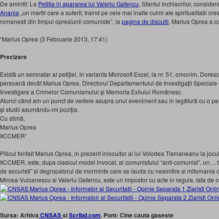
De amintit: La
Petitia in apararea lui Valeriu Gafencu
, Sfantul Inchisorilor, consider
Anania
„un martir care a suferit, traind pe cele mai inalte culmi ale spiritualitatii crest
romanesti din timpul opresiunii comuniste”, la
pagina de discutii
, Marius Oprea a c
“Marius Oprea (3 Februarie 2013, 17:41)
Precizare
Există un semnatar al petiţiei, în varianta Microsoft Excel, la nr. 51, omonim. Doresc
persoană decât Marius Oprea, Directorul Departamentului de Investigaţii Speciale di
Investigare a Crimelor Comunismului şi Memoria Exilului Românesc.
Atunci când am un punct de vedere asupra unui eveniment sau în legătură cu o per
şi studii asumându-mi poziţia.
Cu stimă,
Marius Oprea
IICCMER”
Piticul fonfait Marius Oprea, in prezent inlocuitor al lui Volodea Tismaneanu la joc
IICCMER, este, dupa clasicul model invocat, al comunistului “anti-comunist”, un… tu
de securisti” si degropatorul de morminte care se lauda cu nesimtire si mitomanie cr
Mircea Vulcanescu si Valeriu Gafencu, este un impostor cu acte in regula. Iata de c
Sursa: Arhiva
CNSAS
si
Scribd.com
. Pont: Cine cauta gaseste