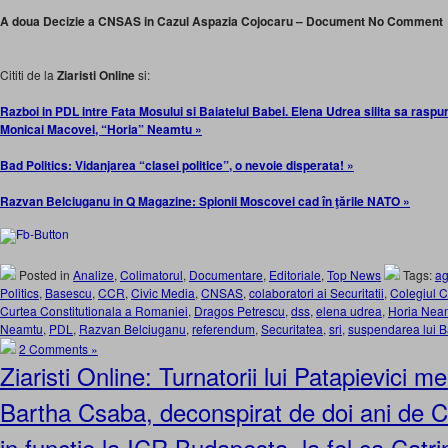
A doua Decizie a CNSAS in Cazul Aspazia Cojocaru – Document No Comment
Cititi de la
Ziaristi Online
si:
Razboi in PDL intre Fata Mosului si Baiatelul Babei. Elena Udrea silita sa raspu
Monicai Macovei, “Horia” Neamtu »
Bad Politics: Vidanjarea “clasei politice”, o nevoie disperata! »
Razvan Belciuganu in Q Magazine: Spionii Moscovei cad în ţările NATO »
Posted in
Analize
,
Colimatorul
,
Documentare
,
Editoriale
,
Top News
Tags:
ag
Politics
,
Basescu
,
CCR
,
Civic Media
,
CNSAS
,
colaboratori ai Securitatii
,
Colegiul
Curtea Constitutionala a Romaniei
,
Dragos Petrescu
,
dss
,
elena udrea
,
Horia Nea
Neamtu
,
PDL
,
Razvan Belciuganu
,
referendum
,
Securitatea
,
sri
,
suspendarea lui 
2 Comments »
Ziaristi Online: Turnatorii lui Patapievici 
Bartha Csaba, deconspirat de doi ani de
in functie la ICR Budapesta, la fel ca Catri