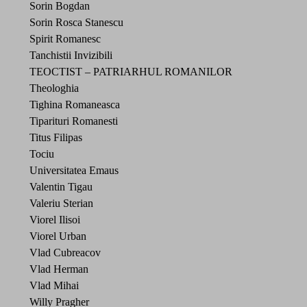
Sorin Bogdan
Sorin Rosca Stanescu
Spirit Romanesc
Tanchistii Invizibili
TEOCTIST – PATRIARHUL ROMANILOR
Theologhia
Tighina Romaneasca
Tiparituri Romanesti
Titus Filipas
Tociu
Universitatea Emaus
Valentin Tigau
Valeriu Sterian
Viorel Ilisoi
Viorel Urban
Vlad Cubreacov
Vlad Herman
Vlad Mihai
Willy Pragher