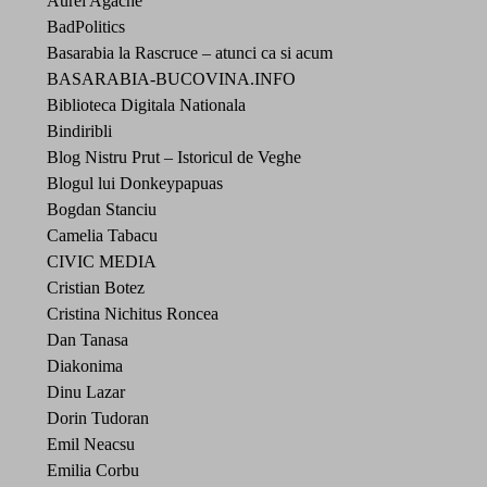
Aurel Agache
BadPolitics
Basarabia la Rascruce – atunci ca si acum
BASARABIA-BUCOVINA.INFO
Biblioteca Digitala Nationala
Bindiribli
Blog Nistru Prut – Istoricul de Veghe
Blogul lui Donkeypapuas
Bogdan Stanciu
Camelia Tabacu
CIVIC MEDIA
Cristian Botez
Cristina Nichitus Roncea
Dan Tanasa
Diakonima
Dinu Lazar
Dorin Tudoran
Emil Neacsu
Emilia Corbu