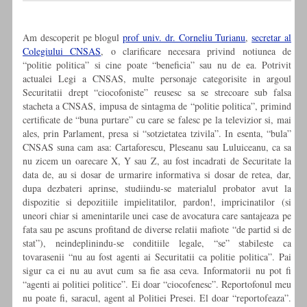
Am descoperit pe blogul
prof univ. dr. Corneliu Turianu
,
secretar al
Colegiului CNSAS
, o clarificare necesara privind notiunea de
“politie politica” si cine poate “beneficia” sau nu de ea. Potrivit
actualei Legi a CNSAS, multe personaje categorisite in argoul
Securitatii drept “ciocofoniste” reusesc sa se strecoare sub falsa
stacheta a CNSAS, impusa de sintagma de “politie politica”, primind
certificate de “buna purtare” cu care se falesc pe la televizior si, mai
ales, prin Parlament, presa si “sotzietatea tzivila”. In esenta, “bula”
CNSAS suna cam asa: Cartaforescu, Pleseanu sau Luluiceanu, ca sa
nu zicem un oarecare X, Y sau Z, au fost incadrati de Securitate la
data de, au si dosar de urmarire informativa si dosar de retea, dar,
dupa dezbateri aprinse, studiindu-se materialul probator avut la
dispozitie si depozitiile impielitatilor, pardon!, impricinatilor (si
uneori chiar si amenintarile unei case de avocatura care santajeaza pe
fata sau pe ascuns profitand de diverse relatii mafiote “de partid si de
stat”), neindeplinindu-se conditiile legale, “se” stabileste ca
tovarasenii “nu au fost agenti ai Securitatii ca politie politica”. Pai
sigur ca ei nu au avut cum sa fie asa ceva. Informatorii nu pot fi
“agenti ai politiei politice”. Ei doar “ciocofenesc”. Reportofonul meu
nu poate fi, saracul, agent al Politiei Presei. El doar “reportofeaza”.