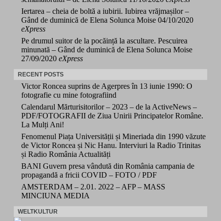
Iertarea – cheia de boltă a iubirii. Iubirea vrăjmașilor –
Gând de duminică de Elena Solunca Moise
04/10/2020
eXpress
Pe drumul suitor de la pocăință la ascultare. Pescuirea
minunată – Gând de duminică de Elena Solunca Moise
27/09/2020
eXpress
RECENT POSTS
Victor Roncea suprins de Agerpres în 13 iunie 1990: O
fotografie cu mine fotografiind
Calendarul Mărturisitorilor – 2023 – de la ActiveNews –
PDF/FOTOGRAFII de Ziua Unirii Principatelor Române.
La Mulți Ani!
Fenomenul Piața Universității și Mineriada din 1990 văzute
de Victor Roncea și Nic Hanu. Interviuri la Radio Trinitas
și Radio România Actualități
BANI Guvern presa vândută din România campania de
propagandă a fricii COVID – FOTO / PDF
AMSTERDAM – 2.01. 2022 – AFP – MASS
MINCIUNA MEDIA
WELTKULTUR