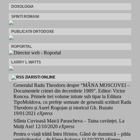
DOXOLOGIA
SFINTI ROMANI
PUBLICATII ORTODOXE
ROPORTAL
LARRY L WATTS
ZIARISTI ONLINE
Generalul Radu Theodoru despre “MÂNA MOSCOVEI –
Documentele crimei din decembrie 1989”. Editor: Victor
Roncea. Primele trei volume intrate sub tipar la Editura
TipoMoldova, cu prefețe semnate de generalii scriitori Radu
Theodoru și Aurel Rogojan și istoricul Gh. Buzatu
19/01/2021
eXpress
Sfânta Cuvioasă Maică Parascheva – Taina cuviinței. La
Mulți Ani!
12/10/2020
eXpress
Pentru o viață trăită întru Hristos. Gând de duminică – pilda
semănătorului – de Elena Solunca
11/10/2020
eXpress