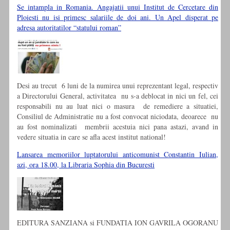
Se intampla in Romania. Angajatii unui Institut de Cercetare din
Ploiesti nu isi primesc salariile de doi ani. Un Apel disperat pe
adresa autoritatilor “statului roman”
Desi au trecut 6 luni de la numirea unui reprezentant legal, respectiv
a Directorului General, activitatea nu s-a deblocat in nici un fel, cei
responsabili nu au luat nici o masura de remediere a situatiei,
Consiliul de Administratie nu a fost convocat niciodata, deoarece nu
au fost nominalizati membrii acestuia nici pana astazi, avand in
vedere situatia in care se afla acest institut national!
Lansarea memoriilor luptatorului anticomunist Constantin Iulian,
azi, ora 18.00, la Libraria Sophia din Bucuresti
EDITURA SANZIANA si FUNDATIA ION GAVRILA OGORANU