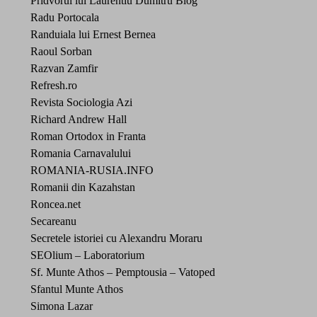
Pridvorul lui Laurentiu Dumitru Blog
Radu Portocala
Randuiala lui Ernest Bernea
Raoul Sorban
Razvan Zamfir
Refresh.ro
Revista Sociologia Azi
Richard Andrew Hall
Roman Ortodox in Franta
Romania Carnavalului
ROMANIA-RUSIA.INFO
Romanii din Kazahstan
Roncea.net
Secareanu
Secretele istoriei cu Alexandru Moraru
SEOlium – Laboratorium
Sf. Munte Athos – Pemptousia – Vatoped
Sfantul Munte Athos
Simona Lazar