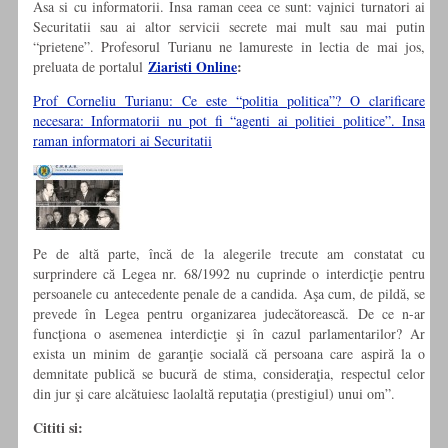
Asa si cu informatorii. Insa raman ceea ce sunt: vajnici turnatori ai
Securitatii sau ai altor servicii secrete mai mult sau mai putin
“prietene”. Profesorul Turianu ne lamureste in lectia de mai jos,
Ziaristi Online
:
preluata de portalul
Prof Corneliu Turianu: Ce este “politia politica”? O clarificare
necesara: Informatorii nu pot fi “agenti ai politiei politice”. Insa
raman informatori ai Securitatii
Pe de altă parte, încă de la alegerile trecute am constatat cu
surprindere că Legea nr. 68/1992 nu cuprinde o interdicţie pentru
persoanele cu antecedente penale de a candida. Aşa cum, de pildă, se
prevede în Legea pentru organizarea judecătorească. De ce n-ar
funcţiona o asemenea interdicţie şi în cazul parlamentarilor? Ar
exista un minim de garanţie socială că persoana care aspiră la o
demnitate publică se bucură de stima, consideraţia, respectul celor
din jur şi care alcătuiesc laolaltă reputaţia (prestigiul) unui om”.
Cititi si: