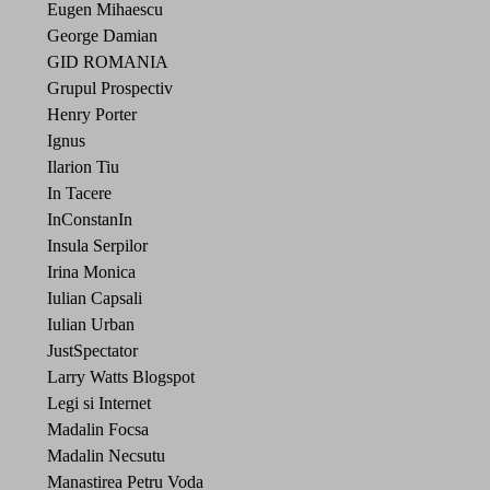
Eugen Mihaescu
George Damian
GID ROMANIA
Grupul Prospectiv
Henry Porter
Ignus
Ilarion Tiu
In Tacere
InConstanIn
Insula Serpilor
Irina Monica
Iulian Capsali
Iulian Urban
JustSpectator
Larry Watts Blogspot
Legi si Internet
Madalin Focsa
Madalin Necsutu
Manastirea Petru Voda