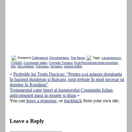
Posted in
Colimatorul
,
Documentare
,
Top News
Tags:
cacartarescu
,
CNSAS
,
Constantin Iulian
,
Corneliu Turianu
,
Eroii Rezistentei Anticomuniste
,
lulu
,
Securitatea
,
Tulceanu
,
turnatori
,
ziaristi online
«
Profetiile lui Testis Dacicus: “Pentru a-si asigura dominaţia
în bazinul dunărean şi Balcani, ruşii trebuie în mod necesar să
domine în România”
Testamentul catre tineri al luptatorului Constantin Iulian,
anticomunist pana la moarte si dupa
»
You can
leave a response
, or
trackback
from your own site.
Leave a Reply