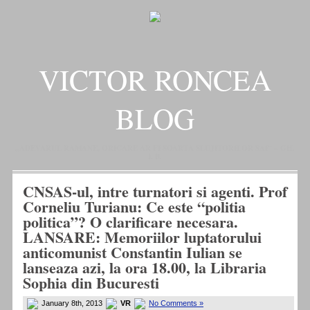
VICTOR RONCEA
BLOG
„ADEVARUL RAMANE, ORICARE AR FI SOARTA SLUJITORILOR SAI" – GH.
I. B.
CNSAS-ul, intre turnatori si agenti. Prof
Corneliu Turianu: Ce este “politia
politica”? O clarificare necesara.
LANSARE: Memoriilor luptatorului
anticomunist Constantin Iulian se
lanseaza azi, la ora 18.00, la Libraria
Sophia din Bucuresti
January 8th, 2013
VR
No Comments »