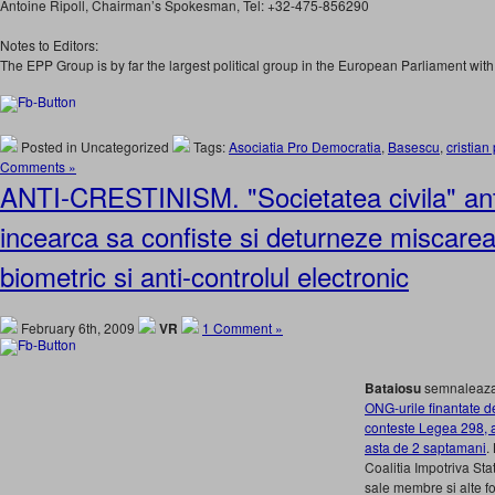
Antoine Ripoll, Chairman’s Spokesman, Tel: +32-475-856290
Notes to Editors:
The EPP Group is by far the largest political group in the European Parliament wi
Posted in Uncategorized
Tags:
Asociatia Pro Democratia
,
Basescu
,
cristian
Comments »
ANTI-CRESTINISM. "Societatea civila" an
incearca sa confiste si deturneze miscarea
biometric si anti-controlul electronic
February 6th, 2009
VR
1 Comment »
Bataiosu
semnaleaza 
ONG-urile finantate d
conteste Legea 298, a
asta de 2 saptamani
.
Coalitia Impotriva Stat
sale membre si alte for