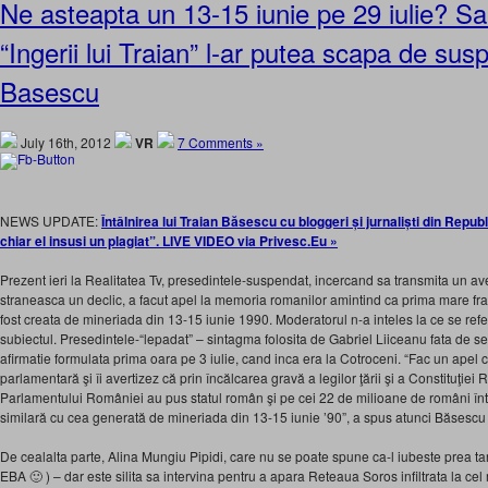
Ne asteapta un 13-15 iunie pe 29 iulie? Sa
“Ingerii lui Traian” l-ar putea scapa de su
Basescu
July 16th, 2012
VR
7 Comments »
NEWS UPDATE:
Întâlnirea lui Traian Băsescu cu bloggeri și jurnaliști din Repu
chiar el insusi un plagiat”. LIVE VIDEO via Privesc.Eu »
Prezent ieri la Realitatea Tv, presedintele-suspendat, incercand sa transmita un a
straneasca un declic, a facut apel la memoria romanilor amintind ca prima mare f
fost creata de mineriada din 13-15 iunie 1990. Moderatorul n-a inteles la ce se ref
subiectul. Presedintele-“lepadat” – sintagma folosita de Gabriel Liiceanu fata de seful
afirmatie formulata prima oara pe 3 iulie, cand inca era la Cotroceni. “Fac un apel că
parlamentară şi îi avertizez că prin încălcarea gravă a legilor ţării şi a Constituţi
Parlamentului României au pus statul român şi pe cei 22 de milioane de români într-o
similară cu cea generată de mineriada din 13-15 iunie ’90”, a spus atunci Băsescu
De cealalta parte, Alina Mungiu Pipidi, care nu se poate spune ca-l iubeste prea tar
EBA 🙂 ) – dar este silita sa intervina pentru a apara Reteaua Soros infiltrata la cel m