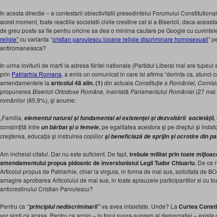
In acesta directie – a contestarii obiectivitatii presedintelui Forumului Constitutional
acest moment, toate reactiile societatii civile crestine cat si a Bisericii, daca acea
de greu poate sa fie pentru oricine sa dea o minima cautare pe Google cu cuvintele
religie”
cu varianta “
cristian parvulescu icoane religie discriminare homosexuali
” p
antiromaneasca?
In urma loviturii de marti la adresa fiintei nationale (Partidul Liberal mai are tupeul
prin
Patriarhia Romana
, a emis un comunicat in care isi afirma “dorinta ca, atunci câ
amendamentele la
articolul 48 alin. (1)
din actuala
Constituţie a României, Comisi
propunerea
Bisericii Ortodoxe Române,
înaintată
Parlamentului României
(27 mai 
românilor (85,9%), şi anume:
„Familia,
elementul natural şi fundamental al existenţei şi dezvoltării societăţii,
consimţită între
pe egalitatea acestora şi pe dreptul şi îndato
un bărbat şi o femeie,
creşterea, educaţia şi instruirea copiilor
şi beneficiază de sprijin şi ocrotire din par
Am incheiat citatul. Dar nu este suficient. De fapt,
trebuie militat prin toate mijloa
amendamentului propus pidosnic de inversionistul Legii Tudor Chiuariu
. De ce n
Articolul propus de Patriarhie, chiar la virgula, in forma de mai sus, solicitata de B
amagire aprobarea Articolului de mai sus, in toate aplauzele participantilor si cu to
anticrestinului Cristian Parvulescu?
Pentru ca
va avea intaietate. Unde? La
Curtea Consti
“principiul nediscriminarii”
vor simti ca acasa. Pentru ca acolo – in forul supra-suprem al democratiei – exista 