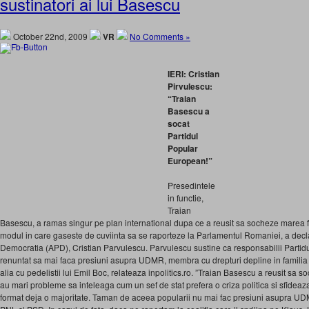
sustinatori ai lui Basescu
October 22nd, 2009
VR
No Comments »
IERI: Cristian
Pirvulescu:
“Traian
Basescu a
socat
Partidul
Popular
European!”
Presedintele
in functie,
Traian
Basescu, a ramas singur pe plan international dupa ce a reusit sa socheze marea 
modul in care gaseste de cuviinta sa se raporteze la Parlamentul Romaniei, a decla
Democratia (APD), Cristian Parvulescu. Parvulescu sustine ca responsabilii Parti
renuntat sa mai faca presiuni asupra UDMR, membra cu drepturi depline in familia
alia cu pedelistii lui Emil Boc, relateaza inpolitics.ro. ”Traian Basescu a reusit sa 
au mari probleme sa inteleaga cum un sef de stat prefera o criza politica si sfideaz
format deja o majoritate. Taman de aceea popularii nu mai fac presiuni asupra UD