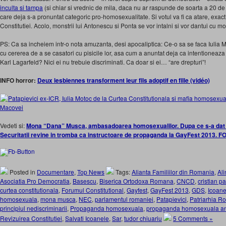
inculta si tampa
(si chiar si vrednic de mila, daca nu ar raspunde de soarta a 20 d
care deja s-a pronuntat categoric pro-homosexualitate. Si votul va fi ca atare, exac
Constitutiei. Acolo, monstrii lui Antonescu si Ponta se vor intalni si vor dantui cu mo
PS: Ca sa incheiem intr-o nota amuzanta, desi apocaliptica: Ce-o sa se faca Iulia Mo
cu cererea de a se casatori cu pisicile lor, asa cum a anuntat deja ca intentionea
Karl Lagarfeld? Nici ei nu trebuie discriminati. Ca doar si ei… “are drepturi”!
INFO horror:
Deux lesbiennes transforment leur fils adoptif en fille (vidéo)
Vedeti si:
Mona “Dana” Musca, ambasadoarea homosexualilor. Dupa ce s-a dat l
Securitatii revine in tromba ca instructoare de propaganda la GayFest 2013. 
Posted in
Documentare
,
Top News
Tags:
Alianta Familiilor din Romania
,
Al
Asociatia Pro Democratia
,
Basescu
,
Biserica Ortodoxa Romana
,
CNCD
,
cristian p
curtea constitutionala
,
Forumul Constitutional
,
Gayfest
,
GayFest 2013
,
GDS
,
Icoane
homosexuala
,
mona musca
,
NEC
,
parlamentul romaniei
,
Patapievici
,
Patriarhia 
principiul nediscriminarii
,
Propaganda homosexuala
,
propaganda homosexuala ant
Revizuirea Constitutiei
,
Salvati Icoanele
,
Sar
,
tudor chiuariu
5 Comments »