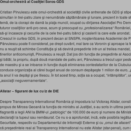
Omul-orchestră al Coaliţiei Soros-GDS
Cristian Pî
rvulescu este omul-orchestră al societăţii civile antrenate de GDS şi stipe
simultan în trei-patru ziare şi nenumărate săptămânale şi lunare, prezent în toate sh
temă, de la ciorapi de damă la piaţa muncii, ocupat cu dirijarea Asociaţiei Pro Dem
tuturor coaliţiilor anti-pro ceva, acum şi preocupat cu „profesionalizarea“ României
să-şi încaseze şi cecurile de la cele trei-patru bănci şi casierii la care este arondat.
Crescut în curtea GDS, în prezent decan al SNSPA, moştenitoarea Academiei de Par
Pårvulescu poate fi considerat, pe drept cuvânt, mai tare ca Voronin şi aproape la f
nu a reuşit să schimbe Constituţia şi să devină preşedinte într-un al treilea mandat, 
tinerilor anticomunişti, Pî
rvulescu a reuşit. Dat jos din funcţia de preşedinte al Aso
şi bătăi, la propriu, după două mandate de patru ani, Pårvulescu a trecut uşor pes
de maestru şi a se întoarce în funcţie după eliminarea contestatarilor de la Clubuluri
conduce organizaţia al cărei buget anual de consum depăşeşte 1 milion de euro, „p
la anul îl va depăşi şi pe Iliescu. În tot acest timp, soţia sa a ocupat, “întâmplător”, 
„asociaţii neguvernamentale“.
Alistar – figurant de lux cu iz de DIE
Despre Transparency International România şi impostura lui Victoraş Alistar, consil
propus de Mircea Geoană la funcţia de ministru al Justiţiei, s-au scris în ultima per
flagrantă a legii ANI la BMW-ul „patologic“ de 100.000 de euro şi numere de Ministeru
declaraţii la tupeul sau nemăsurat. Ce nu s-a aprofundat, încă, este posibila legăt
Securitate, respectiv cu Departamentul de Informaţii Externe şi cu „omul de afaceri
că preşedintele real al Transparency International nu este Alistar (star-penal), cum 