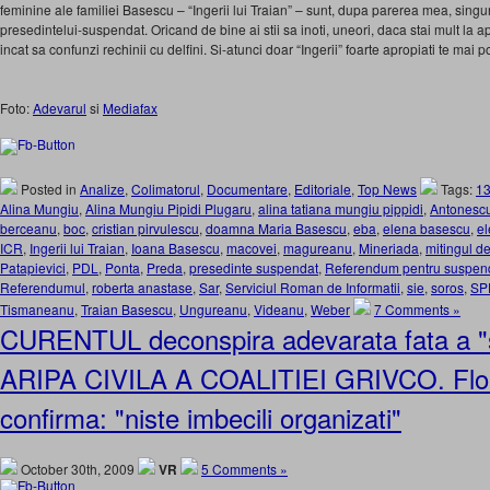
feminine ale familiei Basescu – “Ingerii lui Traian” – sunt, dupa parerea mea, singu
presedintelui-suspendat. Oricand de bine ai stii sa inoti, uneori, daca stai mult la apa
incat sa confunzi rechinii cu delfini. Si-atunci doar “Ingerii” foarte apropiati te mai pot
Foto:
Adevarul
si
Mediafax
Posted in
Analize
,
Colimatorul
,
Documentare
,
Editoriale
,
Top News
Tags:
13
Alina Mungiu
,
Alina Mungiu Pipidi Plugaru
,
alina tatiana mungiu pippidi
,
Antonesc
berceanu
,
boc
,
cristian pirvulescu
,
doamna Maria Basescu
,
eba
,
elena basescu
,
el
ICR
,
Ingerii lui Traian
,
Ioana Basescu
,
macovei
,
magureanu
,
Mineriada
,
mitingul de
Patapievici
,
PDL
,
Ponta
,
Preda
,
presedinte suspendat
,
Referendum pentru suspend
Referendumul
,
roberta anastase
,
Sar
,
Serviciul Roman de Informatii
,
sie
,
soros
,
SP
Tismaneanu
,
Traian Basescu
,
Ungureanu
,
Videanu
,
Weber
7 Comments »
CURENTUL deconspira adevarata fata a "soc
ARIPA CIVILA A COALITIEI GRIVCO. Flor
confirma: "niste imbecili organizati"
October 30th, 2009
VR
5 Comments »