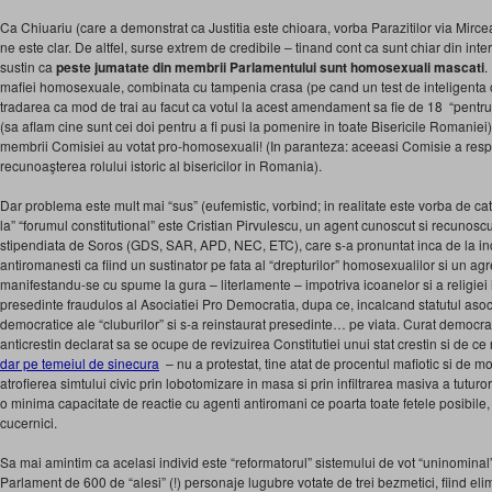
Ca Chiuariu (care a demonstrat ca Justitia este chioara, vorba Parazitilor via Mir
ne este clar. De altfel, surse extrem de credibile – tinand cont ca sunt chiar din in
sustin ca
peste jumatate din membrii Parlamentului sunt homosexuali mascati
.
mafiei homosexuale, combinata cu tampenia crasa (pe cand un test de inteligenta o
tradarea ca mod de trai au facut ca votul la acest amendament sa fie de 18 “pentru”
(sa aflam cine sunt cei doi pentru a fi pusi la pomenire in toate Bisericile Romaniei)
membrii Comisiei au votat pro-homosexuali! (In paranteza: aceeasi Comisie a re
recunoaşterea rolului istoric al bisericilor in Romania).
Dar problema este mult mai “sus” (eufemistic, vorbind; in realitate este vorba de ca
la” “forumul constitutional” este Cristian Pirvulescu, un agent cunoscut si recunoscut a
stipendiata de Soros (GDS, SAR, APD, NEC, ETC), care s-a pronuntat inca de la ince
antiromanesti ca fiind un sustinator pe fata al “drepturilor” homosexualilor si un agre
manifestandu-se cu spume la gura – literlamente – impotriva icoanelor si a religiei i
presedinte fraudulos al Asociatiei Pro Democratia, dupa ce, incalcand statutul asoci
democratice ale “cluburilor” si s-a reinstaurat presedinte… pe viata. Curat democra
anticrestin declarat sa se ocupe de revizuirea Constitutiei unui stat crestin si de c
dar pe temeiul de sinecura
– nu a protestat, tine atat de procentul mafiotic si de mo
atrofierea simtului civic prin lobotomizare in masa si prin infiltrarea masiva a tutu
o minima capacitate de reactie cu agenti antiromani ce poarta toate fetele posibile,
cucernici.
Sa mai amintim ca acelasi individ este “reformatorul” sistemului de vot “uninominal”
Parlament de 600 de “alesi” (!) personaje lugubre votate de trei bezmetici, fiind elimi