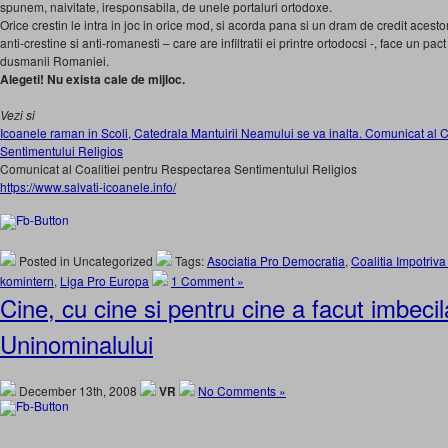
spunem, naivitate, iresponsabila, de unele portaluri ortodoxe.
Orice crestin le intra in joc in orice mod, si acorda pana si un dram de credit acestor
anti-crestine si anti-romanesti – care are infiltratii ei printre ortodocsi -, face un pact
dusmanii Romaniei.
Alegeti! Nu exista cale de mijloc.
Vezi si
Icoanele raman in Scoli, Catedrala Mantuirii Neamului se va inalta. Comunicat al 
Sentimentului Religios
Comunicat al Coalitiei pentru Respectarea Sentimentului Religios
https://www.salvati-icoanele.info/
Posted in Uncategorized
Tags:
Asociatia Pro Democratia
,
Coalitia Impotriva
komintern
,
Liga Pro Europa
1 Comment »
Cine, cu cine si pentru cine a facut imbeci
Uninominalului
December 13th, 2008
VR
No Comments »