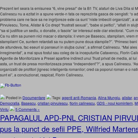
Prezent ieri seara la emisunea “6, vine presa!” de la B1 TV, alaturi de Liva Dila si Mb
Calinescu nu a ezitat in a spune verde-n fata ce reprezinta gasca de oengisti: “o a
problema care ne face sa ne ingrijoreze este ca sunt “niste imbecili organizati”, a a
Pirvulescu, Toma, Alistar & Co drept “frustrati sexual”, “babe si peltici”, “aflati in slu
“sa-si justifice un sediu, o donatie, o fasole” iar interesul este clar electoral. “Cum
Ca nu stim sa punem nici macar o stampila: il vrem pe Basescu, stampilam, vrem ma
stampilam! Ce, suntem retardati sa nu putem pune doua stampile?”. “Primesc bani
de altundeva, fac eseuri si panseuri in slujba cuiva”, a afirmat Calinescu. “Mai ale
inregimentat”, a mai spus fostul sau coleg de la inceputurile Catavencu, Florin Cal
Agentie de Monitorizare a Presei apartine indirect unui Trust privat de media, al lu
asta, un trust de presa monitorizeaza presa “independent”?”, a spus Calinescu. “Ast
organizatii de profitori jignesc inteligenta romanilor; cred ca poporul roman e o natie
sunt ei”, a concluzionat, raspicat, Florin Calinescu.
Posted in
Documentare
Tags:
agenti anti-Romania
,
Alina Mungiu
,
alistar
,
an
Democratia
,
Basescu
,
cristian pirvulescu
,
florin calinescu
,
GDS - noul komintern
,
M
Vintu
5 Comments »
PAPAGALUL APD-PNL CRISTIAN PIRVUL
pus la punct de sefii PPE, Wilfried Marten