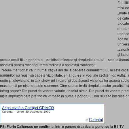
Familii
misiune
„Toate 
de cătr
alocate
drepturi
unor ce
Aceste 
univer
„valori
şi fact
aceste două titluri generale – antidiscriminarea şi drepturile omului – se desfăşoa
asociaţii pentru reconfigurarea radicală a societăţii româneşti.
Trebuie menţionat că în numai câţiva ani de la căderea comunismului, aceste organiza
românilor au reuşit să capete vizibilitate, erijåndu-se în voci ale cetăţenilor. Astăzi, r
radio şi televiziune, în talk-show-uri în care îşi desfăşoară viziunea lor asupra socie
maselor că pe nişte oracole supreme. Cine sau ce le dă dreptul acestor „analişti“ 
întreg popor? Din punct de vedere valoric, absolut nimic. Din punct de vedere practi
nişte impostori care pretind că vorbesc în numele poporului, dar slujesc intereselor 
Aripa civilă a Coaliţiei GRIVCO
Curentul – vineri, 30 octombrie 2009
Curentul
©
PS: Florin Calinescu ne confirma, intr-o punere drastica la punct de la B1 TV