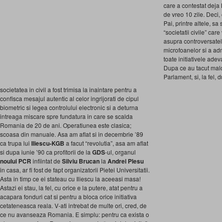
care a contestat deja
de vreo 10 zile. Deci
Pai, printre altele, sa 
“societatii civile” ca
asupra controversatelo
microfoanelor si a admi
toate initiativele adev
Dupa ce au tacut malc
Parlament, si, la fel, 
societatea in civil a fost trimisa la inaintare pentru a
confisca mesajul autentic al celor ingrijorati de cipul
biometric si legea controlului electronic si a deturna
intreaga miscare spre fundatura in care se scalda
Romania de 20 de ani. Operatiunea este clasica;
scoasa din manuale. Asa am aflat si in decembrie ’89
ca trupa lui
Iliescu-KGB
a facut “revolutia”, asa am aflat
si dupa iunie ’90 ca profitorii de la
GDS
-ul, organul
noului PCR
infiintat de
Silviu Brucan
la
Andrei Plesu
in casa, ar fi fost de fapt organizatorii Pietei Universitatii.
Asta in timp ce ei stateau cu Iliescu la aceeasi masa!
Astazi ei stau, la fel, cu orice e la putere, atat pentru a
acapara fonduri cat si pentru a bloca orice initiativa
cetateneasca reala. V-ati intrebat de multe ori, cred, de
ce nu avanseaza Romania. E simplu: pentru ca exista o