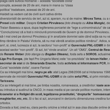
plaga care sufoca Romanie – aceasta “societate civila”
corupta, aceeasi de 20 de ani, mana in mana cu “clasa
politica” tradatoare, aceeasi de 20 de ani.
Haideti sa vedem cat de civili sunt cativa dintre
diversionistii de serviciu de ieri, azi si, speram, nu si de maine:
Mircea Toma
, cu a
Presei
este
militar
. Despre
Cristian Pirvulescu
(
foto dreapta cu
), d
Alina Mungiu
Traian Basescu a spus, dupa legiferarea porcariei de “lege a uninominalului” de c
“Concluzionez că a fost o minciună promovată de Guvern şi de domnul Pirvulescu.
să-l mai cred pe domnul Pirvulescu şi în analizele domniei sale când soţia sa nu va 
timp rămâne în Palatul Victoria, să nu mai vândă analize politice nimănui”. Adica, s
ani!, si, cred, lucreaza si azi, la sectorul “non-profit” al
Guvernului PNL-UDMR
in ti
acelasi sector “non-profit”. Si azi, tot “vinde analize”. Un alt “OMG”,
Centrul de Resu
de
Renate Weber
(
foto stanga
cu
), fosta sefa a
SOROS
, actualm
Bogdan Olteanu
Liga Pro Europa
, (de fapt Pro Ungaria Mare) este “co-prezidata” de
Istvan Haller
,
secretar de stat
si de
Smaranda Enache
, fosta
activista si informatoare PCR
, i
Curat “societate civila”, coane Fanica!
Ca sa intelegeti mai bine,
negru pe alb
: atat Legea 298/2008 cat si Hotararea 156
semnate de ministrii
Guvernului
PNL-UDMR
si de catre
seful PNL
, si prim ministr
Tariceanu
.
Ca sa intelegeti si mai bine, pe limba noastra, romaneasca, a crestinilor:
toate ace
au introdus si sustinut la CNCD, in mass media si pe canale politice murdare, intern
Icoanelor si a Religiei din scoli, legalizarea prostitutiei, “drepturile” homosexual
maghiarilor, etc, etc.
Si o fac si azi, aruncand in derizoriu dimensiunea crestina 
ortodox.
Dovada a fost, cred eu, clara pentru oricine a intrat azi in asa-zisa discutie online