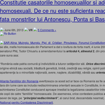
Constitutie casatoriile homosexualilor si ad
homosexuali. De ce nu este suficienta react
fata monstrilor lui Antonescu, Ponta si Ba
June 6th, 2013
VR
5 Comments »
se stie, mafia homosexuala din Parlament a dat o lovitura de forta marti, 4 iunie 20
senatorul PNL Tudor Chiuariu a amendamentului la
articolul 4, alineatul 2
, din pro
care suna asa:
“România este patria comună şi indivizibilă a tuturor cetăţenilor săi.
Orice discrim
origine etnică sau socială, trăsătură genetică, limbă, credinţă sau religie, opinii pol
apartenenţa la o minoritate naţională, avere, naştere, dizabilităţi, vârstă sau
orient
Alianta Familiilor din Romania
avertizeaza ca acest act ar face ca Romania sa fie a
tara din lume care sa includa nediscriminarea orientarii sexuale in Constitutie, in ma
schimbarea Constitutiei conducand aproape imediat la legalizarea casatoriilor intr
de copii de catre “familiile” homosexuale. De asemenea, orice contestare publica 
sever de lege, pe
, al carui brat, deocamdata nearmat,
“principiul nediscriminarii”
National pentru Combaterea Discriminarii
.