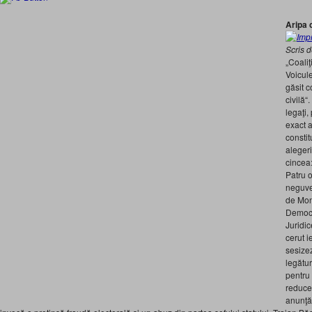
Aripa 
Scris 
„Coaliţ
Voicul
găsit 
civilă“
legaţi,
exact 
constit
alegeri
cincea:
Patru o
neguve
de Moni
Democr
Juridi
cerut i
sesize
legătu
pentru
reduce
anunţă 