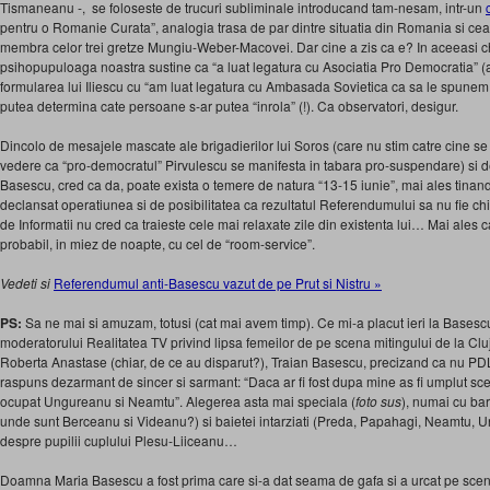
Tismaneanu -, se foloseste de trucuri subliminale introducand tam-nesam, intr-un
pentru o Romanie Curata”, analogia trasa de par dintre situatia din Romania si cea di
membra celor trei gretze Mungiu-Weber-Macovei. Dar cine a zis ca e? In aceeasi c
psihopupuloaga noastra sustine ca “a luat legatura cu Asociatia Pro Democratia” 
formularea lui Iliescu cu “am luat legatura cu Ambasada Sovietica ca sa le spunem
putea determina cate persoane s-ar putea “inrola” (!). Ca observatori, desigur.
Dincolo de mesajele mascate ale brigadierilor lui Soros (care nu stim catre cine se
vedere ca “pro-democratul” Pirvulescu se manifesta in tabara pro-suspendare) si d
Basescu, cred ca da, poate exista o temere de natura “13-15 iunie”, mai ales tinan
declansat operatiunea si de posibilitatea ca rezultatul Referendumului sa nu fie chi
de Informatii nu cred ca traieste cele mai relaxate zile din existenta lui… Mai ales
probabil, in miez de noapte, cu cel de “room-service”.
Vedeti si
Referendumul anti-Basescu vazut de pe Prut si Nistru »
PS:
Sa ne mai si amuzam, totusi (cat mai avem timp). Ce mi-a placut ieri la Basescu:
moderatorului Realitatea TV privind lipsa femeilor de pe scena mitingului de la Clu
Roberta Anastase (chiar, de ce au disparut?), Traian Basescu, precizand ca nu PDL
raspuns dezarmant de sincer si sarmant: “Daca ar fi fost dupa mine as fi umplut sce
ocupat Ungureanu si Neamtu”. Alegerea asta mai speciala (
foto sus
), numai cu ba
unde sunt Berceanu si Videanu?) si baietei intarziati (Preda, Papahagi, Neamtu, U
despre pupilii cuplului Plesu-Liiceanu…
Doamna Maria Basescu a fost prima care si-a dat seama de gafa si a urcat pe scena