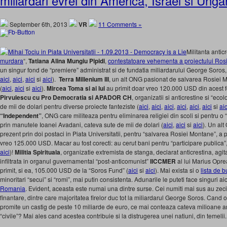
miliardari evrei din America, Israel si Unga
September 6th, 2013
VR
11 Comments »
Militanta antic
murdara
“,
Tatiana Alina Mungiu Pipidi
,
contestatoare vehementa a proiectului Ro
un singur fond de “premiere” administrat si de fundatia miliardarului George Sor
aici
,
aici
,
aici
si
aici
).
Terra Millenium III
, un alt ONG pasionat de salvarea Rosiei 
(
aici
,
aici
si
aici
).
Mircea Toma si ai lui
au primit doar vreo 120.000 USD din acest f
Pirvulescu cu Pro Democratia si APADOR CH
, organizatii si anticrestine si “eco
de mii de dolari pentru diverse proiecte fanteziste (
aici
,
aici
,
aici
,
aici
,
aici
,
aici
si
aic
“Independent”
, ONG care militeaza pentru eliminarea religiei din scoli si pentru o 
prin manutele Ioanei Avadani, cateva sute de mii de dolari (
aici
,
aici
si
aici
). Un al
prezent prin doi postaci in Piata Universitatii, pentru “salvarea Rosiei Montane”, a p
vreo 125.000 USD. Macar au fost corecti: au cerut bani pentru “participare publica”, 
aici
)!
Militia Spirituala
, organizatie extremista de stanga, declarat anticrestina, agita
infiltrata in organul guvernamental “post-anticomunist”
IICCMER
al lui Marius Opre
primit, si ea, 105.000 USD de la “Soros Fund” (
aici
si
aici
). Mai exista si o
lista de 
minoritari “secui” si “romi”, mai putin consistenta. Adunarile le puteti face singuri aic
Romania
. Evident, aceasta este numai una dintre surse. Cei numiti mai sus au zeci
finantare, dintre care majoritatea firelor duc tot la miliardarul George Soros. Can
promite un castig de peste 10 miliarde de euro, ce mai conteaza cateva milioane a
“civile”? Mai ales cand acestea contribuie si la distrugerea unei natiuni, din temelii.