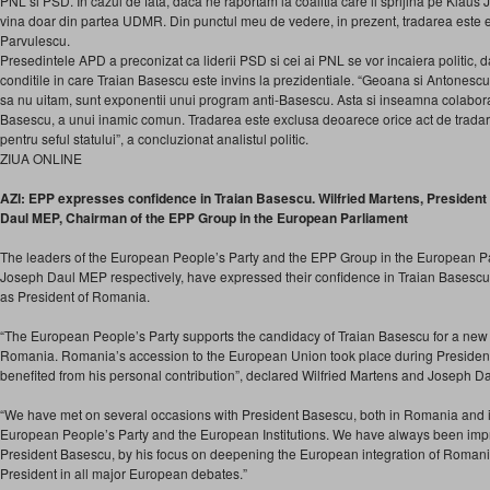
PNL si PSD. In cazul de fata, daca ne raportam la coalitia care il sprijina pe Klaus J
vina doar din partea UDMR. Din punctul meu de vedere, in prezent, tradarea este ex
Parvulescu.
Presedintele APD a preconizat ca liderii PSD si cei ai PNL se vor incaiera politic, d
conditile in care Traian Basescu este invins la prezidentiale. “Geoana si Antonescu 
sa nu uitam, sunt exponentii unui program anti-Basescu. Asta si inseamna colaborar
Basescu, a unui inamic comun. Tradarea este exclusa deoarece orice act de tradare
pentru seful statului”, a concluzionat analistul politic.
ZIUA ONLINE
AZI: EPP expresses confidence in Traian Basescu. Wilfried Martens, President
Daul MEP, Chairman of the EPP Group in the European Parliament
The leaders of the European People’s Party and the EPP Group in the European Pa
Joseph Daul MEP respectively, have expressed their confidence in Traian Basescu,
as President of Romania.
“The European People’s Party supports the candidacy of Traian Basescu for a new
Romania. Romania’s accession to the European Union took place during President 
benefited from his personal contribution”, declared Wilfried Martens and Joseph D
“We have met on several occasions with President Basescu, both in Romania and in
European People’s Party and the European Institutions. We have always been impr
President Basescu, by his focus on deepening the European integration of Romania
President in all major European debates.”