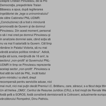
Despre Cristian Pî
rvulescu, de la Pro
Democraţia, preşedintele Traian
Băsescu a spus, după legiferarea
înşelătoriei de „lege a uninominalului“
de către Cabinetul PNL-UDMR:
„Concluzionez că a fost o minciună
promovată de Guvern şi de domnul
Pî
rvulescu. Din acest moment, personal
o să-l mai cred pe domnul Pî
rvulescu şi
în analizele domniei sale, când soţia să
nu va mai fi salariată la Guvern. Cât timp
rămâne în Palatul Victoria, să nu mai
vândă analize politice nimănui“. Adică,
soţia să lucra, menţinută de 16 ani!, la
sectorul „non-profit“ al Guvernului PNL-
UDMR în timp ce Pî
rvulescu reprezenta
acelaşi sector „non-profit“. Pî
rvulescu a
fost atât de iubit de PNL, încât fostul
prim-ministru i-a oferit, drept
recompensă pentru serviciile aduse, nici
mai mult, nici mai puţin decåt Premiul I.C. Brătianu, care, săracul, s-a făcut deja titi
Un alt treilea „OMG“, Centrul de Resurse Juridice (CRJ), a fost moşit de Renate W
fostă şefă a SOROS, fostă consilieră demisionară la Cotroceni, actualmente euro
vânzătorului Rompetrol, Dinu Patriciu.