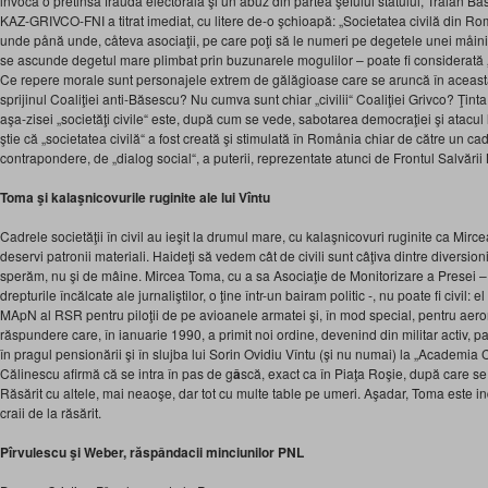
invocă o pretinsă fraudă electorală şi un abuz din partea şefului statului, Traian Bă
KAZ-GRIVCO-FNI a titrat imediat, cu litere de-o şchioapă: „Societatea civilă din R
unde pånă unde, cåteva asociaţii, pe care poţi să le numeri pe degetele unei måini 
se ascunde degetul mare plimbat prin buzunarele mogulilor – poate fi considerată 
Ce repere morale sunt personajele extrem de gălăgioase care se aruncă în această 
sprijinul Coaliţiei anti-Băsescu? Nu cumva sunt chiar „civilii“ Coaliţiei Grivco? Ţi
aşa-zisei „societăţi civile“ este, după cum se vede, sabotarea democraţiei şi atacul
ştie că „societatea civilă“ a fost creată şi stimulată în Romånia chiar de către un c
contrapondere, de „dialog social“, a puterii, reprezentate atunci de Frontul Salvării 
Toma şi kalaşnicovurile ruginite ale lui Vîntu
Cadrele societăţii în civil au ieşit la drumul mare, cu kalaşnicovuri ruginite ca Mir
deservi patronii materiali. Haideţi să vedem cât de civili sunt câţiva dintre diversionişt
sperăm, nu şi de mâine. Mircea Toma, cu a sa Asociaţie de Monitorizare a Presei –
drepturile încălcate ale jurnaliştilor, o ţine într-un bairam politic -, nu poate fi civil: e
MApN al RSR pentru piloţii de pe avioanele armatei şi, în mod special, pentru ae
răspundere care, în ianuarie 1990, a primit noi ordine, devenind din militar activ, pa
în pragul pensionării şi în slujba lui Sorin Ovidiu Vîntu (şi nu numai) la „Academia
Călinescu afirmă că se intra în pas de g
â
scă, exact ca în Piaţa Roşie, după care s
Răsărit cu altele, mai neaoşe, dar tot cu multe table pe umeri. Aşadar, Toma este indi
craii de la răsărit.
P
î
rvulescu şi Weber, răspândacii minciunilor PNL