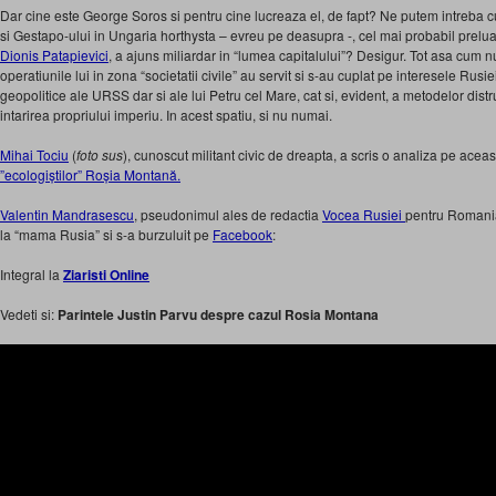
Dar cine este George Soros si pentru cine lucreaza el, de fapt? Ne putem intreba c
si Gestapo-ului in Ungaria horthysta – evreu pe deasupra -, cel mai probabil pre
Dionis Patapievici
, a ajuns miliardar in “lumea capitalului”? Desigur. Tot asa cum
operatiunile lui in zona “societatii civile” au servit si s-au cuplat pe interesele Rusie
geopolitice ale URSS dar si ale lui Petru cel Mare, cat si, evident, a metodelor distr
intarirea propriului imperiu. In acest spatiu, si nu numai.
Mihai Tociu
(
foto sus
), cunoscut militant civic de dreapta, a scris o analiza pe acea
”ecologiștilor” Roșia Montană.
Valentin Mandrasescu
, pseudonimul ales de redactia
Vocea Rusiei
pentru Romania,
la “mama Rusia” si s-a burzuluit pe
Facebook
:
Integral la
Ziaristi Online
Vedeti si:
Parintele Justin Parvu despre cazul Rosia Montana