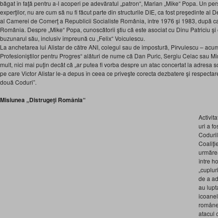
băgat în faţă pentru a-l acoperi pe adevăratul „patron“, Marian „Mike“ Popa. Un pe
experţilor, nu are cum să nu fi făcut parte din structurile DIE, ca fost preşedinte al 
al Camerei de Comerţ a Republicii Socialiste România, între 1976 şi 1983, după ca
România. Despre „Mike“ Popa, cunoscătorii ştiu că este asociat cu Dinu Patriciu şi că
buzunarul său, inclusiv împreună cu „Felix“ Voiculescu.
La anchetarea lui Alistar de către ANI, colegul sau de impostură, Pî
rvulescu – acum
Profesioniştilor pentru Progres“ alături de nume că Dan Puric, Sergiu Celac sau Mir
mult, nici mai puţin decât că „ar putea fi vorba despre un atac concertat la adresa soci
pe care Victor Alistar le-a depus în ceea ce priveşte corecta dezbatere şi respectare
două Coduri”.
Misiunea „Distrugeţi România“
Activit
uri a fo
Coduril
Coaliţi
urmărea
între h
„cuplur
de a ad
au lupta
icoanel
romånea
atacul c