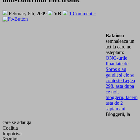
February 6th, 2009
VR
1 Comment »
Bataiosu
semnaleaza un
act la care ne
asteptam:
ONG-urile
finantate de
Soros s-au
gandit si ele sa
conteste Legea
298, asta dupa
ce noi,
bloggerii, facem
asta de 2
saptamani
.
Bloggerii, la
care se adauga
Coalitia
Impotriva
Statului