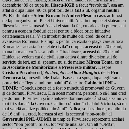
decembrie ’89 ca trupa lui
Iliescu-KGB
a facut “revolutia”, asa am
aflat si dupa iunie ’90 ca profitorii de la
GDS
-ul, organul
noului
PCR
infiintat de
Silviu Brucan
la
Andrei Plesu
in casa, ar fi fost
de fapt organizatorii Pietei Universitatii. Asta in timp ce ei stateau cu
Iliescu la aceeasi masa! Astazi ei stau, la fel, cu orice e la putere, atat
pentru a acapara fonduri cat si pentru a bloca orice initiativa
cetateneasca reala. V-ati intrebat de multe ori, cred, de ce nu
avanseaza Romania. E simplu: pentru ca exista o plaga care sufoca
Romanie – aceasta “societate civila” corupta, aceeasi de 20 de ani,
mana in mana cu “clasa politica” tradatoare, aceeasi de 20 de ani.
Haideti sa vedem cat de civili sunt cativa dintre diversionistii de
serviciu de ieri, azi si, speram, nu si de maine:
Mircea Toma
, cu a
sa
Asociatie de Monitorizare a Presei
este
militar
. Despre
Cristian Pirvulescu
(
foto dreapta cu
Alina Mungiu
), de la
Pro
Democratia
, presedintele Traian Basescu a spus, dupa legiferarea
porcariei de “lege a uninominalului” de catre
Cabinetul PNL-
UDMR
: “Concluzionez că a fost o minciună promovată de Guvern
şi de domnul Pirvulescu. Din acest moment, personal o să-l mai cred
pe domnul Pirvulescu şi în analizele domniei sale când soţia sa nu va
mai fii salariată la Guvern. Cât timp rămâne în Palatul Victoria, să nu
mai vândă analize politice nimănui”. Adica, sotia sa lucra, mentinuta
de 16 ani!, si, cred, lucreaza si azi, la sectorul “non-profit” al
Guvernului PNL-UDMR
in timp ce Pirvulescu reprezenta acelasi
sector “non-profit”. Si azi, tot “vinde analize”. Un alt “OMG”,