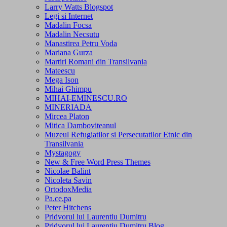
Larry Watts Blogspot
Legi si Internet
Madalin Focsa
Madalin Necsutu
Manastirea Petru Voda
Mariana Gurza
Martiri Romani din Transilvania
Mateescu
Mega Ison
Mihai Ghimpu
MIHAI-EMINESCU.RO
MINERIADA
Mircea Platon
Mitica Damboviteanul
Muzeul Refugiatilor si Persecutatilor Etnic din
Transilvania
Mystagogy
New & Free Word Press Themes
Nicolae Balint
Nicoleta Savin
OrtodoxMedia
Pa.ce.pa
Peter Hitchens
Pridvorul lui Laurentiu Dumitru
Pridvorul lui Laurentiu Dumitru Blog