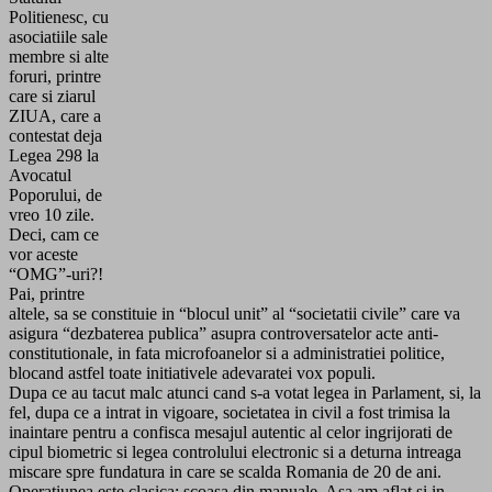
Politienesc, cu
asociatiile sale
membre si alte
foruri, printre
care si ziarul
ZIUA, care a
contestat deja
Legea 298 la
Avocatul
Poporului, de
vreo 10 zile.
Deci, cam ce
vor aceste
“OMG”-uri?!
Pai, printre
altele, sa se constituie in “blocul unit” al “societatii civile” care va
asigura “dezbaterea publica” asupra controversatelor acte anti-
constitutionale, in fata microfoanelor si a administratiei politice,
blocand astfel toate initiativele adevaratei vox populi.
Dupa ce au tacut malc atunci cand s-a votat legea in Parlament, si, la
fel, dupa ce a intrat in vigoare, societatea in civil a fost trimisa la
inaintare pentru a confisca mesajul autentic al celor ingrijorati de
cipul biometric si legea controlului electronic si a deturna intreaga
miscare spre fundatura in care se scalda Romania de 20 de ani.
Operatiunea este clasica; scoasa din manuale. Asa am aflat si in