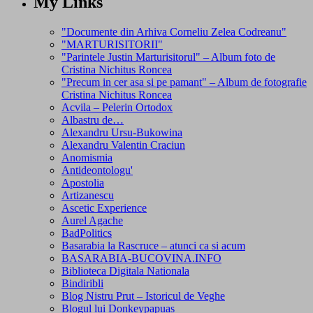
My Links
"Documente din Arhiva Corneliu Zelea Codreanu"
"MARTURISITORII"
"Parintele Justin Marturisitorul" – Album foto de
Cristina Nichitus Roncea
"Precum in cer asa si pe pamant" – Album de fotografie
Cristina Nichitus Roncea
Acvila – Pelerin Ortodox
Albastru de…
Alexandru Ursu-Bukowina
Alexandru Valentin Craciun
Anomismia
Antideontologu'
Apostolia
Artizanescu
Ascetic Experience
Aurel Agache
BadPolitics
Basarabia la Rascruce – atunci ca si acum
BASARABIA-BUCOVINA.INFO
Biblioteca Digitala Nationala
Bindiribli
Blog Nistru Prut – Istoricul de Veghe
Blogul lui Donkeypapuas