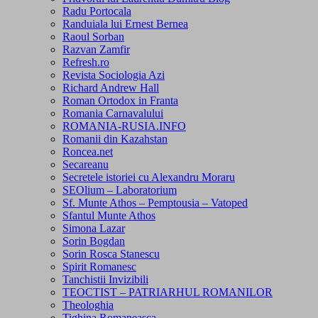
Radu Portocala
Randuiala lui Ernest Bernea
Raoul Sorban
Razvan Zamfir
Refresh.ro
Revista Sociologia Azi
Richard Andrew Hall
Roman Ortodox in Franta
Romania Carnavalului
ROMANIA-RUSIA.INFO
Romanii din Kazahstan
Roncea.net
Secareanu
Secretele istoriei cu Alexandru Moraru
SEOlium – Laboratorium
Sf. Munte Athos – Pemptousia – Vatoped
Sfantul Munte Athos
Simona Lazar
Sorin Bogdan
Sorin Rosca Stanescu
Spirit Romanesc
Tanchistii Invizibili
TEOCTIST – PATRIARHUL ROMANILOR
Theologhia
Tighina Romaneasca