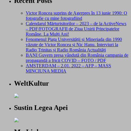
Recent Posts
Victor Roncea suprins de Agerpres în 13 iunie 1990: O
fotografie cu mine fotografiind
Calendarul Mărturisitorilor – 2023 – de la ActiveNews
– PDF/FOTOGRAFII de Ziua Unirii Principatelor
Române. La Mulți Ani!
Fenomenul Piața Universității și Mineriada din 1990
văzute de Victor Roncea și Nic Hanu. Interviuri la
Radio Trinitas și Radio România Actualități
BANI Guvern presa vândută din România campania de
propagandă a fricii COVID – FOTO / PDF
AMSTERDAM – 2.01. 2022 – AFP – MASS
MINCIUNA MEDIA
WeltKultur
Sustin Legea Apei