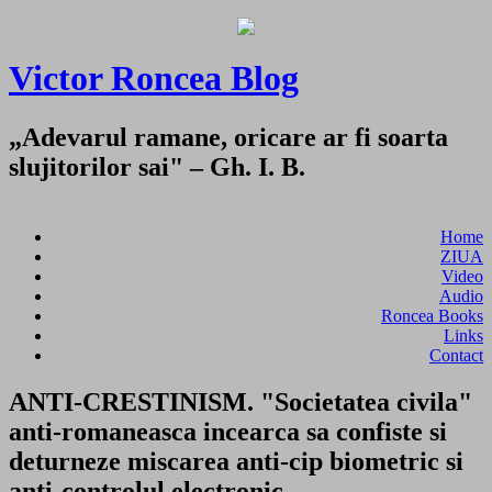
Victor Roncea Blog
„Adevarul ramane, oricare ar fi soarta
slujitorilor sai" – Gh. I. B.
Home
ZIUA
Video
Audio
Roncea Books
Links
Contact
ANTI-CRESTINISM. "Societatea civila"
anti-romaneasca incearca sa confiste si
deturneze miscarea anti-cip biometric si
anti-controlul electronic