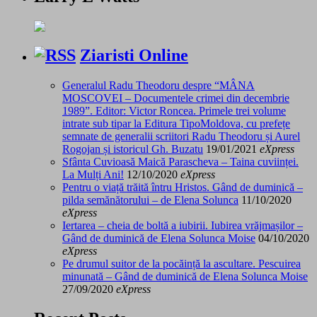
Ziaristi Online
Generalul Radu Theodoru despre “MÂNA
MOSCOVEI – Documentele crimei din decembrie
1989”. Editor: Victor Roncea. Primele trei volume
intrate sub tipar la Editura TipoMoldova, cu prefețe
semnate de generalii scriitori Radu Theodoru și Aurel
Rogojan și istoricul Gh. Buzatu
19/01/2021
eXpress
Sfânta Cuvioasă Maică Parascheva – Taina cuviinței.
La Mulți Ani!
12/10/2020
eXpress
Pentru o viață trăită întru Hristos. Gând de duminică –
pilda semănătorului – de Elena Solunca
11/10/2020
eXpress
Iertarea – cheia de boltă a iubirii. Iubirea vrăjmașilor –
Gând de duminică de Elena Solunca Moise
04/10/2020
eXpress
Pe drumul suitor de la pocăință la ascultare. Pescuirea
minunată – Gând de duminică de Elena Solunca Moise
27/09/2020
eXpress