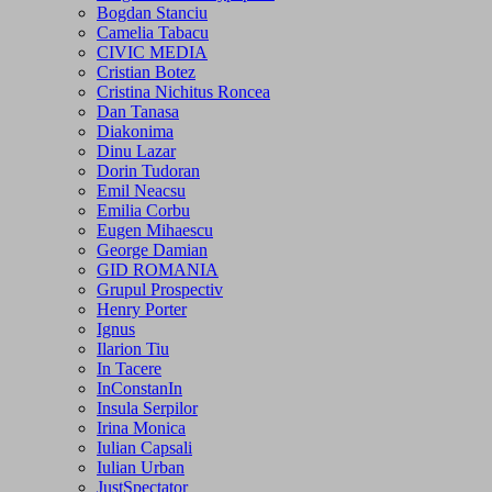
Bogdan Stanciu
Camelia Tabacu
CIVIC MEDIA
Cristian Botez
Cristina Nichitus Roncea
Dan Tanasa
Diakonima
Dinu Lazar
Dorin Tudoran
Emil Neacsu
Emilia Corbu
Eugen Mihaescu
George Damian
GID ROMANIA
Grupul Prospectiv
Henry Porter
Ignus
Ilarion Tiu
In Tacere
InConstanIn
Insula Serpilor
Irina Monica
Iulian Capsali
Iulian Urban
JustSpectator