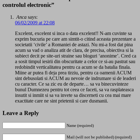
controlul electronic”
Anca
says:
06/02/2009 at 22:08
Excelent, excelent si inca o data excelent!! N-am cuvinte sa
exprim bucuria pe care am simtit-o citind aceasta prezentare a
societatii ‘civile’ a Romaniei de astazi. Nu mi-a fost dat pina
acum sa vad o analiza atit de clara, de precisa, obiectiva si la
subiect decit pe site-uri straine sau bloguri ‘anonime’. Cred ca
a sosit timpul iesirii din obscuritate a celor ce si-au pastrat sau
redobindit verticalitatea pentru ca acum se da batalia finala.
Miine ar putea fi deja prea tirziu, pentru ca oamenii ACUM
sint debusolati si ACUM au nevoie de indrumare si de leaderi
cu caracter. Ce sa zic eu de departe… sa va binecuvinteze
bunul Dumnezeu pentru tot ceea ce faceti, sa va rasplateasca
insutit si inmiit si sa va invete sa discerneti cu cea mai mare
exactitate care ne sint prietenii si care dusmanii.
Leave a Reply
Name (required)
Mail (will not be published) (required)