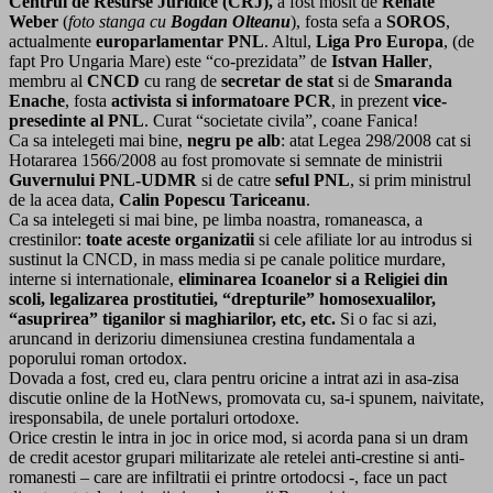
Centrul de Resurse Juridice (CRJ),
a fost mosit de
Renate
Weber
(
foto stanga
cu
Bogdan Olteanu
), fosta sefa a
SOROS
,
actualmente
europarlamentar PNL
. Altul,
Liga Pro Europa
, (de
fapt Pro Ungaria Mare) este “co-prezidata” de
Istvan Haller
,
membru al
CNCD
cu rang de
secretar de stat
si de
Smaranda
Enache
, fosta
activista si informatoare PCR
, in prezent
vice-
presedinte al
PNL
. Curat “societate civila”, coane Fanica!
Ca sa intelegeti mai bine,
negru pe alb
: atat Legea 298/2008 cat si
Hotararea 1566/2008 au fost promovate si semnate de ministrii
Guvernului
PNL-UDMR
si de catre
seful PNL
, si prim ministrul
de la acea data,
Calin Popescu Tariceanu
.
Ca sa intelegeti si mai bine, pe limba noastra, romaneasca, a
crestinilor:
toate aceste organizatii
si cele afiliate lor au introdus si
sustinut la CNCD, in mass media si pe canale politice murdare,
interne si internationale,
eliminarea Icoanelor si a Religiei din
scoli, legalizarea prostitutiei, “drepturile” homosexualilor,
“asuprirea” tiganilor si maghiarilor, etc, etc.
Si o fac si azi,
aruncand in derizoriu dimensiunea crestina fundamentala a
poporului roman ortodox.
Dovada a fost, cred eu, clara pentru oricine a intrat azi in asa-zisa
discutie online de la HotNews, promovata cu, sa-i spunem, naivitate,
iresponsabila, de unele portaluri ortodoxe.
Orice crestin le intra in joc in orice mod, si acorda pana si un dram
de credit acestor grupari militarizate ale retelei anti-crestine si anti-
romanesti – care are infiltratii ei printre ortodocsi -, face un pact