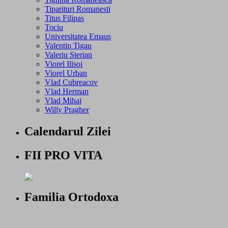
Tiparituri Romanesti
Titus Filipas
Tociu
Universitatea Emaus
Valentin Tigau
Valeriu Sterian
Viorel Ilisoi
Viorel Urban
Vlad Cubreacov
Vlad Herman
Vlad Mihai
Willy Pragher
Calendarul Zilei
FII PRO VITA
Familia Ortodoxa