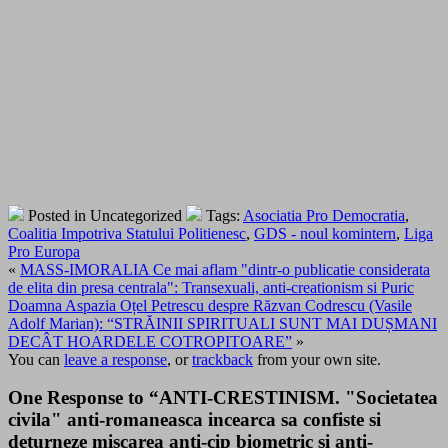
Posted in Uncategorized
Tags:
Asociatia Pro Democratia
,
Coalitia Impotriva Statului Politienesc
,
GDS - noul komintern
,
Liga
Pro Europa
«
MASS-IMORALIA Ce mai aflam "dintr-o publicatie considerata
de elita din presa centrala": Transexuali, anti-creationism si Puric
Doamna Aspazia Oțel Petrescu despre Răzvan Codrescu (Vasile
Adolf Marian): “STRĂINII SPIRITUALI SUNT MAI DUȘMANI
DECÂT HOARDELE COTROPITOARE”
»
You can
leave a response
, or
trackback
from your own site.
One Response to “ANTI-CRESTINISM. "Societatea
civila" anti-romaneasca incearca sa confiste si
deturneze miscarea anti-cip biometric si anti-