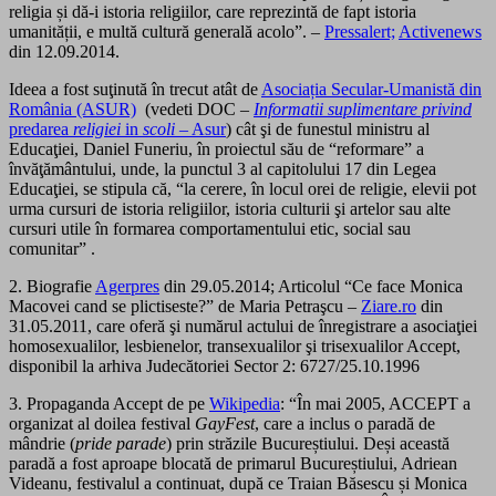
religia și dă-i istoria religiilor, care reprezintă de fapt istoria
umanității, e multă cultură generală acolo”. –
Pressalert;
Activenews
din 12.09.2014.
Ideea a fost suţinută în trecut atât de
Asociația Secular-Umanistă din
România (ASUR)
(vedeti DOC –
Informatii suplimentare privind
predarea
religiei
in
scoli
– Asur
) cât şi de funestul ministru al
Educaţiei, Daniel Funeriu, în proiectul său de “reformare” a
învăţământului, unde, la punctul 3 al capitolului 17 din Legea
Educaţiei, se stipula că, “la cerere, în locul orei de religie, elevii pot
urma cursuri de istoria religiilor, istoria culturii şi artelor sau alte
cursuri utile în formarea comportamentului etic, social sau
comunitar” .
2. Biografie
Agerpres
din 29.05.2014; Articolul “Ce face Monica
Macovei cand se plictiseste?” de Maria Petraşcu –
Ziare.ro
din
31.05.2011, care oferă şi numărul actului de înregistrare a asociaţiei
homosexualilor, lesbienelor, transexualilor şi trisexualilor Accept,
disponibil la arhiva Judecătoriei Sector 2: 6727/25.10.1996
3. Propaganda Accept de pe
Wikipedia
: “În mai 2005, ACCEPT a
organizat al doilea festival
GayFest
, care a inclus o paradă de
mândrie (
pride parade
) prin străzile Bucureștiului. Deși această
paradă a fost aproape blocată de primarul Bucureștiului, Adriean
Videanu, festivalul a continuat, după ce Traian Băsescu și Monica