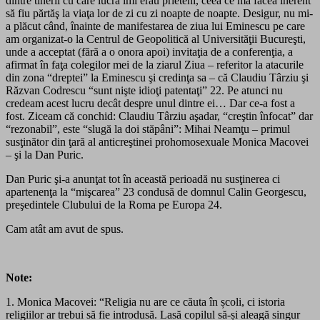
dintre tinerii cu care lucra îmi erau prieteni, ceea ce ma făcea inerent
să fiu părtăş la viaţa lor de zi cu zi noapte de noapte. Desigur, nu mi-
a plăcut când, înainte de manifestarea de ziua lui Eminescu pe care
am organizat-o la Centrul de Geopolitică al Universităţii Bucureşti,
unde a acceptat (fără a o onora apoi) invitaţia de a conferenţia, a
afirmat în faţa colegilor mei de la ziarul Ziua – referitor la atacurile
din zona “dreptei” la Eminescu şi credinţa sa – că Claudiu Târziu şi
Răzvan Codrescu “sunt nişte idioţi patentaţi” 22. Pe atunci nu
credeam acest lucru decât despre unul dintre ei… Dar ce-a fost a
fost. Ziceam că conchid: Claudiu Târziu aşadar, “creştin înfocat” dar
“rezonabil”, este “slugă la doi stăpâni”: Mihai Neamţu – primul
susţinător din ţară al anticreştinei prohomosexuale Monica Macovei
– şi la Dan Puric.
Dan Puric şi-a anunţat tot în această perioadă nu susţinerea ci
apartenenţa la “mişcarea” 23 condusă de domnul Calin Georgescu,
preşedintele Clubului de la Roma pe Europa 24.
Cam atât am avut de spus.
Note:
1. Monica Macovei: “Religia nu are ce căuta în școli, ci istoria
religiilor ar trebui să fie introdusă. Lasă copilul să-și aleagă singur