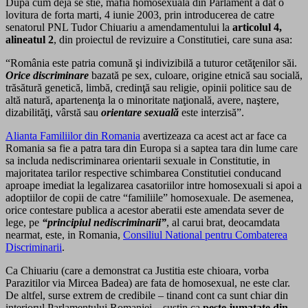
Dupa cum deja se stie, mafia homosexuala din Parlament a dat o
lovitura de forta marti, 4 iunie 2003, prin introducerea de catre
senatorul PNL Tudor Chiuariu a amendamentului la
articolul 4,
alineatul 2
, din proiectul de revizuire a Constitutiei, care suna asa:
“România este patria comună şi indivizibilă a tuturor cetăţenilor săi.
Orice discriminare
bazată pe sex, culoare, origine etnică sau socială,
trăsătură genetică, limbă, credinţă sau religie, opinii politice sau de
altă natură, apartenenţa la o minoritate naţională, avere, naştere,
dizabilităţi, vârstă sau
orientare sexuală
este interzisă”.
Alianta Familiilor din Romania
avertizeaza ca acest act ar face ca
Romania sa fie a patra tara din Europa si a saptea tara din lume care
sa includa nediscriminarea orientarii sexuale in Constitutie, in
majoritatea tarilor respective schimbarea Constitutiei conducand
aproape imediat la legalizarea casatoriilor intre homosexuali si apoi a
adoptiilor de copii de catre “familiile” homosexuale. De asemenea,
orice contestare publica a acestor aberatii este amendata sever de
lege, pe
“principiul nediscriminarii”
, al carui brat, deocamdata
nearmat, este, in Romania,
Consiliul National pentru Combaterea
Discriminarii
.
Ca Chiuariu (care a demonstrat ca Justitia este chioara, vorba
Parazitilor via Mircea Badea) are fata de homosexual, ne este clar.
De altfel, surse extrem de credibile – tinand cont ca sunt chiar din
interiorul Parlamentului Romaniei – sustin ca
peste jumatate din