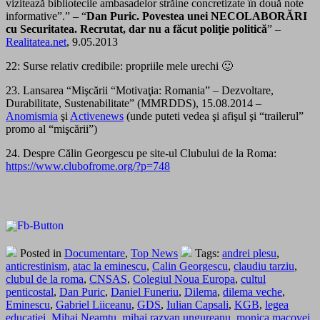
vizitează bibliotecile ambasadelor străine concretizate în două note
informative”.” – “
Dan Puric. Povestea unei NECOLABORĂRI
cu Securitatea. Recrutat, dar nu a făcut poliţie politică
” –
Realitatea.net
, 9.05.2013
22: Surse relativ credibile: propriile mele urechi 🙂
23. Lansarea “Mişcării “Motivaţia: Romania” – Dezvoltare,
Durabilitate, Sustenabilitate” (MMRDDS), 15.08.2014 –
Anomismia
şi
Activenews
(unde puteti vedea şi afişul şi “trailerul”
promo al “mişcării”)
24. Despre Călin Georgescu pe site-ul Clubului de la Roma:
https://www.clubofrome.org/?p=748
Posted in
Documentare
,
Top News
Tags:
andrei plesu
,
anticrestinism
,
atac la eminescu
,
Calin Georgescu
,
claudiu tarziu
,
clubul de la roma
,
CNSAS
,
Colegiul Noua Europa
,
cultul
penticostal
,
Dan Puric
,
Daniel Funeriu
,
Dilema
,
dilema veche
,
Eminescu
,
Gabriel Liiceanu
,
GDS
,
Iulian Capsali
,
KGB
,
legea
educatiei
,
Mihai Neamtu
,
mihai razvan ungureanu
,
monica macovei
,