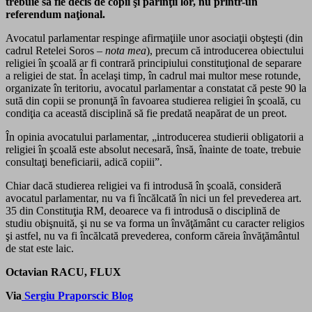
trebuie să fie decis de copii şi părinţii lor, nu printr-un
referendum naţional.
Avocatul parlamentar respinge afirmaţiile unor asociaţii obşteşti (din
cadrul Retelei Soros –
nota mea
), precum că introducerea obiectului
religiei în şcoală ar fi contrară principiului constituţional de separare
a religiei de stat. În acelaşi timp, în cadrul mai multor mese rotunde,
organizate în teritoriu, avocatul parlamentar a constatat că peste 90 la
sută din copii se pronunţă în favoarea studierea religiei în şcoală, cu
condiţia ca această disciplină să fie predată neapărat de un preot.
În opinia avocatului parlamentar, „introducerea studierii obligatorii a
religiei în şcoală este absolut necesară, însă, înainte de toate, trebuie
consultaţi beneficiarii, adică copiii”.
Chiar dacă studierea religiei va fi introdusă în şcoală, consideră
avocatul parlamentar, nu va fi încălcată în nici un fel prevederea art.
35 din Constituţia RM, deoarece va fi introdusă o disciplină de
studiu obişnuită, şi nu se va forma un învăţământ cu caracter religios
şi astfel, nu va fi încălcată prevederea, conform căreia învăţământul
de stat este laic.
Octavian RACU, FLUX
Via
Sergiu Praporscic Blog