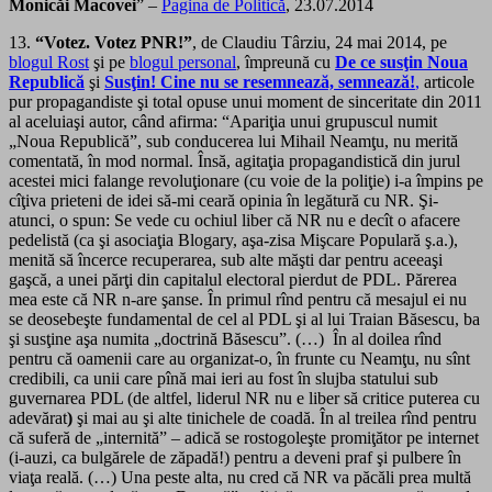
Monicăi Macovei
” –
Pagina de Politică
, 23.07.2014
13.
“Votez. Votez PNR!”
, de
Claudiu Târziu
,
24 mai 2014, pe
blogul Rost
şi pe
blogul personal
, împreună cu
De ce susţin Noua
Republică
şi
Susţin! Cine nu se resemnează, semnează!
,
articole
pur propagandiste şi total opuse unui moment de sinceritate din 2011
al aceluiaşi autor, când afirma: “A
pariţia unui grupuscul numit
„Noua Republică”, sub conducerea lui Mihail Neamţu, nu merită
comentată, în mod normal. Însă, agitaţia propagandistică din jurul
acestei mici falange revoluţionare (cu voie de la poliţie) i-a împins pe
cîţiva prieteni de idei să-mi ceară opinia în legătură cu NR. Şi-
atunci, o spun:
Se vede cu ochiul liber că NR nu e decît o afacere
pedelistă (ca şi asociaţia Blogary, aşa-zisa Mişcare Populară ş.a.),
menită să încerce recuperarea, sub alte măşti dar pentru aceeaşi
gaşcă, a unei părţi din capitalul electoral pierdut de PDL. Părerea
mea este că NR n-are şanse. În primul rînd pentru că mesajul ei nu
se deosebeşte fundamental de cel al PDL şi al lui Traian Băsescu, ba
şi susţine aşa numita „doctrină Băsescu”. (…) În al doilea rînd
pentru că oamenii care au organizat-o, în frunte cu Neamţu, nu sînt
credibili, ca unii care pînă mai ieri au fost în slujba statului sub
guvernarea PDL (de altfel, liderul NR nu e liber să critice puterea cu
adevărat
)
şi mai au şi alte tinichele de coadă. În al treilea rînd pentru
că suferă de „internită” – adică se rostogoleşte promiţător pe internet
(i-auzi, ca bulgărele de zăpadă!) pentru a deveni praf şi pulbere în
viaţa reală. (…) Una peste alta, nu cred că NR va păcăli prea multă