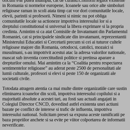
oricum s-ar putea intampla, cat de curand.Conform legilor existente
in Romania si normelor europene, Icoanele sau orice alte simboluri
religioase raman in scoli atata timp cat vor dori comunitatile locale,
elevii, parintii si profesorii. Nimeni si nimic nu pot obliga
comunitatile locale sa actioneze impotriva interesului lor si a
dreptului constitutional si universal la libera exprimare si la propria
credinta. Amintim si ca atat Comisiile de Invatamant din Parlamentul
Romaniei, cat si principalele sindicate din invatamant, reprezentantii
Ministerului Educatiei si Cercetarii precum si cei ai tuturor cultele
religioase majore din Romania, ortodocsi, catolici, mozaici si
musulmani, s-au impotrivit acestui atac la adresa valorilor nationale,
mascat sub inventia corectitudinii politice si pretinsa aparare a
drepturilor omului. Mai amintim ca la “Coalitia pentru respectarea
sentimentelor religioase” au aderat peste 2500 de personalitati ale
lumii culturale, profesori si elevi si peste 150 de organizatii ale
societatii civile.
Totodata atragem atentia ca mai multe dintre organizatiile care sustin
eliminarea icoanelor din scoli, impotriva interesului copilului si a
majoritatii absolute a acestei tari, au fosti sau actuali angajati in
Colegiul Director CNCD, dovedind astfel existenta unei actiuni
bazate pe conflict de interese si trafic de influenta, impotriva
interesului national. Solicitam presei sa expuna aceste ramificatii pe
baza propriilor anchete si sa evite pe viitor colportarea de informatii
neverificate.