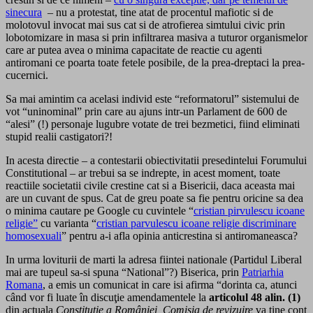
sinecura
– nu a protestat, tine atat de procentul mafiotic si de
molotovul invocat mai sus cat si de atrofierea simtului civic prin
lobotomizare in masa si prin infiltrarea masiva a tuturor organismelor
care ar putea avea o minima capacitate de reactie cu agenti
antiromani ce poarta toate fetele posibile, de la prea-dreptaci la prea-
cucernici.
Sa mai amintim ca acelasi individ este “reformatorul” sistemului de
vot “uninominal” prin care au ajuns intr-un Parlament de 600 de
“alesi” (!) personaje lugubre votate de trei bezmetici, fiind eliminati
stupid realii castigatori?!
In acesta directie – a contestarii obiectivitatii presedintelui Forumului
Constitutional – ar trebui sa se indrepte, in acest moment, toate
reactiile societatii civile crestine cat si a Bisericii, daca aceasta mai
are un cuvant de spus. Cat de greu poate sa fie pentru oricine sa dea
o minima cautare pe Google cu cuvintele “
cristian pirvulescu icoane
religie”
cu varianta “
cristian parvulescu icoane religie discriminare
homosexuali
” pentru a-i afla opinia anticrestina si antiromaneasca?
In urma loviturii de marti la adresa fiintei nationale (Partidul Liberal
mai are tupeul sa-si spuna “National”?) Biserica, prin
Patriarhia
Romana
, a emis un comunicat in care isi afirma “dorinta ca, atunci
când vor fi luate în discuţie amendamentele la
articolul 48 alin. (1)
din actuala
Constituţie a României, Comisia de revizuire
va ţine cont