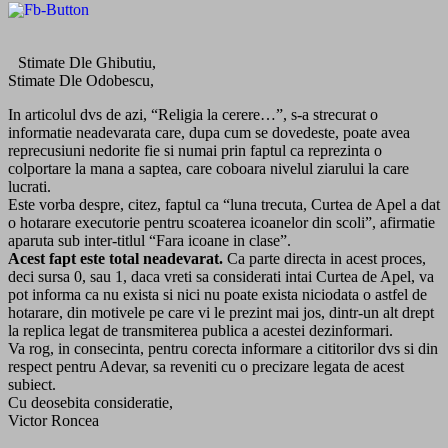
Stimate Dle Ghibutiu,
Stimate Dle Odobescu,
In articolul dvs de azi, “Religia la cerere…”, s-a strecurat o
informatie neadevarata care, dupa cum se dovedeste, poate avea
reprecusiuni nedorite fie si numai prin faptul ca reprezinta o
colportare la mana a saptea, care coboara nivelul ziarului la care
lucrati.
Este vorba despre, citez, faptul ca “luna trecuta, Curtea de Apel a dat
o hotarare executorie pentru scoaterea icoanelor din scoli”, afirmatie
aparuta sub inter-titlul “Fara icoane in clase”.
Acest fapt este total neadevarat.
Ca parte directa in acest proces,
deci sursa 0, sau 1, daca vreti sa considerati intai Curtea de Apel, va
pot informa ca nu exista si nici nu poate exista niciodata o astfel de
hotarare, din motivele pe care vi le prezint mai jos, dintr-un alt drept
la replica legat de transmiterea publica a acestei dezinformari.
Va rog, in consecinta, pentru corecta informare a cititorilor dvs si din
respect pentru Adevar, sa reveniti cu o precizare legata de acest
subiect.
Cu deosebita consideratie,
Victor Roncea