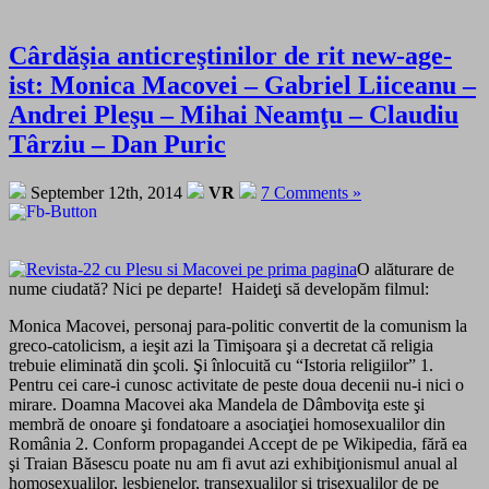
Cârdăşia anticreştinilor de rit new-age-
ist: Monica Macovei – Gabriel Liiceanu –
Andrei Pleşu – Mihai Neamţu – Claudiu
Târziu – Dan Puric
September 12th, 2014
VR
7 Comments »
O alăturare de
nume ciudată? Nici pe departe! Haideţi să developăm filmul:
Monica Macovei, personaj para-politic convertit de la comunism la
greco-catolicism, a ieşit azi la Timişoara şi a decretat că religia
trebuie eliminată din şcoli. Şi înlocuită cu “Istoria religiilor” 1.
Pentru cei care-i cunosc activitate de peste doua decenii nu-i nici o
mirare. Doamna Macovei aka Mandela de Dâmboviţa este şi
membră de onoare şi fondatoare a asociaţiei homosexualilor din
România 2. Conform propagandei Accept de pe Wikipedia, fără ea
şi Traian Băsescu poate nu am fi avut azi exhibiţionismul anual al
homosexualilor, lesbienelor, transexualilor şi trisexualilor de pe