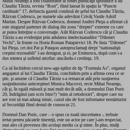
Mihai Neamţu a fost colaborator al fostei publicaţii sporadice a lui
Claudiu Târziu, revista “Rost”, fiind lansat în spaţiu la “Puncte
cardinale” 17, defuncta gazetă condusă de şeful lui Claudiu Târziu,
Răzvan Codrescu, pe numele său adevărat Crivăţ Vasile Adolf
Marian. Despre Răzvan Codrescu, domnul Andrei Pleşu a afirmat că
este singurul partener de dialog din zona “dreptei” extreme cu care
ar putea întreţine o conversaţie. Atât Răzvan Codrescu cât şi Claudiu
Târziu s-au evidenţiat prin adularea intelectuanalilor “Dilemei
Vechi”, în frunte cu Horia Roman Patapievici 18. Pe linia “Dilemei”
lui Pleşu, cei doi Pat şi Pataşon autoproclamaţi drept “nationalişti
creştini rezonabili” l-au denigrat, şi ei, pe Eminescu, după cum i-a
dus mintea şi sufletul atrofiat: atacându-i credinţa. 19.
Ca să închidem cercul new-age-iştilor de tip “Formula As”, organul
angajator al lui Claudiu Târziu, conchidem prin a afirma ceea ce se
ştie, şi anume că Claudiu Târziu s-a remarcat atât prin susţinerea
susţinătorului anticreştinei Monica Macovei, recte Mihai Neamţu,
cât şi, în egală măsură şi mai mult decât atât, a domnului Dan Puric
20, îndrăgitul (am scris bine?) “mim al ortodoxiei”, despre care nu
are rost să mai adaug nimic, cazul său de fost informator nemărturist
al Securităţii fiind destul de cunoscut 21.
Domnul Dan Puric, care – o spun cu toată sinceritatea -, trebuie
iertat pentru păcatele tinereţii, este un actor pe care l-am respectat,
mai ales că provenea din acelaşi mediu ca şi mine. În plus, mulţi