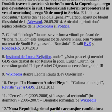
Dunării:
travestit austriac victorios în nord, la Copenhaga – ergo
ploi devastatoare în sud. Homosexuali euforici (preponderent în
vestul neortodox) – ergo 50 de morţi în Serbia
. E la mintea
cocoşului.” Extras din “Teologia „penală“”, articol apărut pe blogul
filosofului de la
Adevarul
, 26.05.2014. Articolul a primit două
replici ortodoxe de la
Doxologia
si
Politica
.
7. Cadrul “ideologic” în care se vor forma viitorii profesori de
“Istoria religiilor” este asigurat tot de Andrei Pleşu, prin “primul
masterat de Studii Religioase din România”. Detalii
EvZ
şi
Roncea.Ro
, 3.04.2013
8.
Institutul de Istoria Religiilor
, unde îi găsim pe aceiaşi membri
GDS care dezbat de zor Religia în şcoli, Eugen Ciurtin, ca
cercetător gradul II si pe Andrei Oişteanu ca cercetător gradul III
9.
Wikipedia
despre Leonte Rautu (Lev Oigenstein)
10. Despre “
In Honorem Andrei Pleşu
” – “Cultura admiraţiei”,
Revista “22” a GDS
, 21.02.2013
11. “Cercetător” (2005-2006) şi “oaspete al rectorului” (in
dormitor?) (2006-2007) – Biografie romanţată pe
Wikipedia
12.”
Noua Republică,primul partid care susține candidatura