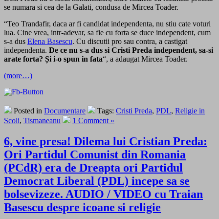
se numara si cea de la Galati, condusa de Mircea Toader.
“Teo Trandafir, daca ar fi candidat independenta, nu stiu cate voturi
lua. Cine vrea, intr-adevar, sa fie cu forta se duce independent, cum
s-a dus
Elena Basescu
. Cu discutii pro sau contra, a castigat
independenta.
De ce nu s-a dus si Cristi Preda independent, sa-si
arate forta? Și i-o spun in fata
“, a adaugat Mircea Toader.
(more…)
Posted in
Documentare
Tags:
Cristi Preda
,
PDL
,
Religie in
Scoli
,
Tismaneanu
1 Comment »
6, vine presa! Dilema lui Cristian Preda:
Ori Partidul Comunist din Romania
(PCdR) era de Dreapta ori Partidul
Democrat Liberal (PDL) incepe sa se
bolsevizeze. AUDIO / VIDEO cu Traian
Basescu despre icoane si religie