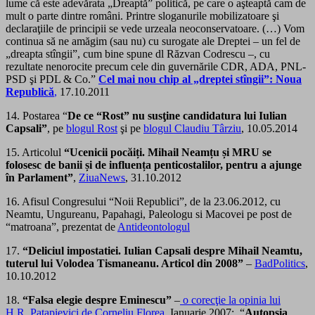
lume că este adevărata „Dreaptă” politică, pe care o aşteaptă cam de
mult o parte dintre români. Printre sloganurile mobilizatoare şi
declaraţiile de principii se vede urzeala neoconservatoare. (…) Vom
continua să ne amăgim (sau nu) cu surogate ale Dreptei – un fel de
„dreapta stîngii”, cum bine spune dl Răzvan Codrescu –, cu
rezultate nenorocite precum cele din guvernările CDR, ADA, PNL-
PSD şi PDL & Co.”
Cel mai nou chip al „dreptei stîngii”: Noua
Republică
,
17.10.2011
14. Postarea “
De ce “Rost” nu susţine candidatura lui Iulian
Capsali”
, pe
blogul Rost
şi pe
blogul Claudiu Târziu
, 10.05.2014
15. Articolul
“Ucenicii pocăiți. Mihail Neamțu și MRU se
folosesc de banii și de influența penticostalilor, pentru a ajunge
în Parlament”
,
ZiuaNews
, 31.10.2012
16. Afisul Congresului “Noii Republici”, de la 23.06.2012, cu
Neamtu, Ungureanu, Papahagi, Paleologu si Macovei pe post de
“matroana”, prezentat de
Antideontologul
17.
“Deliciul impostatiei. Iulian Capsali despre Mihail Neamtu,
tuterul lui Volodea Tismaneanu. Articol din 2008”
–
BadPolitics
,
10.10.2012
18.
“Falsa elegie despre Eminescu”
–
o corecţie la opinia lui
H.R. Patapievici de Corneliu Florea
, Ianuarie 2007; “
Autopsia