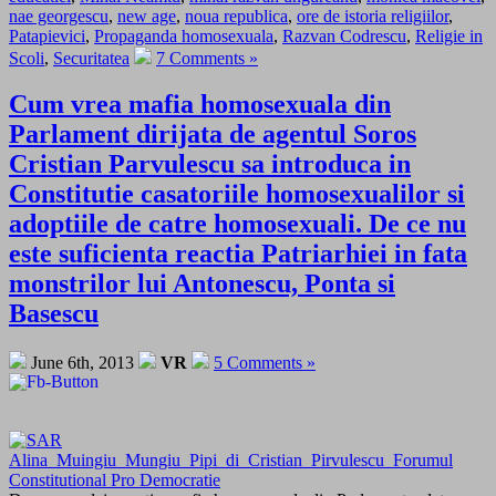
nae georgescu
,
new age
,
noua republica
,
ore de istoria religiilor
,
Patapievici
,
Propaganda homosexuala
,
Razvan Codrescu
,
Religie in
Scoli
,
Securitatea
7 Comments »
Cum vrea mafia homosexuala din
Parlament dirijata de agentul Soros
Cristian Parvulescu sa introduca in
Constitutie casatoriile homosexualilor si
adoptiile de catre homosexuali. De ce nu
este suficienta reactia Patriarhiei in fata
monstrilor lui Antonescu, Ponta si
Basescu
June 6th, 2013
VR
5 Comments »