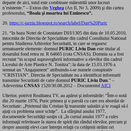
departe de aici, totul este combinare măiestrită unor lucruri
n’esistente.” – Extras din
Veghea
(An II, Nr 3, 2009) şi din cartea
profesorului,
“Boala şi moartea lui Eminescu”.
20.
https://c-tarziu.blogspot.ro/search/label/Dan%20Puric
21. “In baza Notei de Constatare DI/I/1305 din data de 10.05.2010,
intocmita de Directia de Specialitate din cadrul Consiliului National
pentru Studierea Arhivelor Securitatii, in care se regasesc
urmatoarele elemente: domnul
PURIC Liviu Dan
este titular al
dosarului fond retea nr. R 64665 (cota CNSAS). Domnia sa a fost
recrutat “in scopul supravegherii informative a elevilor din cadrul
Liceului de Arte Plastice N. Tonitza”; la data de 15.03.1976 a
semnat un “Angajament” atribuindu-i-se numele conspirativ
“CRISTIAN”. Directia de Specialitate nu a identificat informatii
transmise Securitatii de catre domnul
PURIC Liviu Dan
.” –
Adeverinta
CNSAS
1520/30.08.2012 – Documentul
AICI
Ulterior, potrivit Realitatea TV, au apărut şi informările: “Într-o notă
din 20 martie 1976, Puric primea şi o parolă cu care era abordat de
Securitate: „Prietenul tău Cristian îţi transmite salutări şi te roagă să-l
ajuţi cu problema unor schiţe”. La sfârşitul anului 1977,
documentele Securităţii susţin că „în cursul anului 1977 a cules
informaţii referitoare la starea de spirit din rândul elevilor, precum şi
despre anumiţi elevi care întreţin relaţii cu cetăţenii străini ori