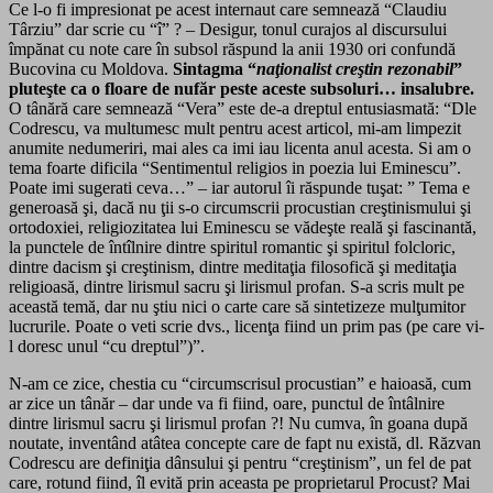
Ce l-o fi impresionat pe acest internaut care semnează “Claudiu
Târziu” dar scrie cu “î” ? – Desigur, tonul curajos al discursului
împănat cu note care în subsol răspund la anii 1930 ori confundă
Bucovina cu Moldova.
Sintagma “
naţionalist creştin rezonabil
”
pluteşte ca o floare de nufăr peste aceste subsoluri… insalubre.
O tânără care semnează “Vera” este de-a dreptul entusiasmată: “Dle
Codrescu, va multumesc mult pentru acest articol, mi-am limpezit
anumite nedumeriri, mai ales ca imi iau licenta anul acesta. Si am o
tema foarte dificila “Sentimentul religios in poezia lui Eminescu”.
Poate imi sugerati ceva…” – iar autorul îi răspunde tuşat: ”
Tema e
generoasă şi, dacă nu ţii s-o circumscrii procustian creştinismului şi
ortodoxiei, religiozitatea lui Eminescu se vădeşte reală şi fascinantă,
la punctele de întîlnire dintre spiritul romantic şi spiritul folcloric,
dintre dacism şi creştinism, dintre meditaţia filosofică şi meditaţia
religioasă, dintre lirismul sacru şi lirismul profan. S-a scris mult pe
această temă, dar nu ştiu nici o carte care să sintetizeze mulţumitor
lucrurile. Poate o veti scrie dvs., licenţa fiind un prim pas (pe care vi-
l doresc unul “cu dreptul”)”.
N-am ce zice, chestia cu “circumscrisul procustian” e haioasă, cum
ar zice un tânăr – dar unde va fi fiind, oare, punctul de întâlnire
dintre lirismul sacru şi lirismul profan ?! Nu cumva, în goana după
noutate, inventând atâtea concepte care de fapt nu există, dl. Răzvan
Codrescu are definiţia dânsului şi pentru “creştinism”, un fel de pat
care, rotund fiind, îl evită prin aceasta pe proprietarul Procust? Mai