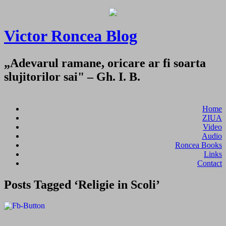
Victor Roncea Blog
„Adevarul ramane, oricare ar fi soarta
slujitorilor sai" – Gh. I. B.
Home
ZIUA
Video
Audio
Roncea Books
Links
Contact
Posts Tagged ‘Religie in Scoli’