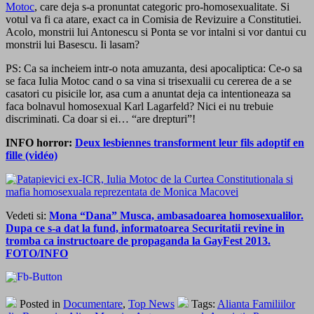
Motoc
, care deja s-a pronuntat categoric pro-homosexualitate. Si
votul va fi ca atare, exact ca in Comisia de Revizuire a Constitutiei.
Acolo, monstrii lui Antonescu si Ponta se vor intalni si vor dantui cu
monstrii lui Basescu. Ii lasam?
PS: Ca sa incheiem intr-o nota amuzanta, desi apocaliptica: Ce-o sa
se faca Iulia Motoc cand o sa vina si trisexualii cu cererea de a se
casatori cu pisicile lor, asa cum a anuntat deja ca intentioneaza sa
faca bolnavul homosexual Karl Lagarfeld? Nici ei nu trebuie
discriminati. Ca doar si ei… “are drepturi”!
INFO horror:
Deux lesbiennes transforment leur fils adoptif en
fille (vidéo)
Vedeti si:
Mona “Dana” Musca, ambasadoarea homosexualilor.
Dupa ce s-a dat la fund, informatoarea Securitatii revine in
tromba ca instructoare de propaganda la GayFest 2013.
FOTO/INFO
Posted in
Documentare
,
Top News
Tags:
Alianta Familiilor