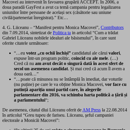
Macovei au intervenit în favoarea grupării ACCEPT. În 2006, a
doua paradă GayFest a avut ca temă campania pentru legalizarea
uniunilor între persoane de același sex (căsătorie sau uniune
civilă/parteneriat înregistrat).” Etc…
4. G. Liiceanu – “Manifest pentru Monica Macovei”,
Contributors
din 7.09.2014, sintetizat de
Politica ta
in articolul “Cum a trădat
Gabriel Liiceanu nobilele idealuri ale băsismului”, în care sunt
oferite citatele următoare:
“…eu
votez „cu ochii închiși”
candidatul ale cărui
valori
,
expuse într-un program politic,
coincid cu ale mele
. (…)
Cred că nu
am avut decât o singură dată în acest sfert de
secol un asemenea candidat
. Și mai cred că acum îl avem a
doua oară…”
“…poate că minunea nu se întâmplă în imediat, dar voturile
(nu puține) pe care le va obține Monica Macovei,
vor face cu
putință apariția unui partid care, în alegerile
parlamentare din 2016, va schimba harta politică a țării și
a parlamentului
“;
De asemenea, citatul dlui Liiceanu oferit de
AM Press
la 22.08.2014
în articolul “Greu tupeu de fariseu. Liiceanu, şeful campaniei
electorale a Monicăi Macovei”: