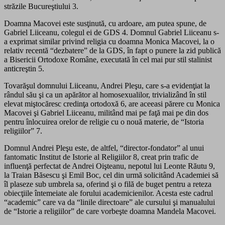
străzile Bucureştiului 3.
Doamna Macovei este susţinută, cu ardoare, am putea spune, de
Gabriel Liiceanu, colegul ei de GDS 4. Domnul Gabriel Liiceanu s-
a exprimat similar privind religia cu doamna Monica Macovei, la o
relativ recentă “dezbatere” de la GDS, în fapt o punere la zid publică
a Bisericii Ortodoxe Române, executată în cel mai pur stil stalinist
anticreştin 5.
Tovarăşul domnului Liiceanu, Andrei Pleşu, care s-a evidenţiat la
rândul său şi ca un apărător al homosexualilor, trivializând în stil
elevat miştocăresc credinţa ortodoxă 6, are aceeasi părere cu Monica
Macovei şi Gabriel Liiceanu, militând mai pe faţă mai pe din dos
pentru înlocuirea orelor de religie cu o nouă materie, de “Istoria
religiilor” 7.
Domnul Andrei Pleşu este, de altfel, “director-fondator” al unui
fantomatic Institut de Istorie al Religiilor 8, creat prin trafic de
influenţă perfectat de Andrei Oişteanu, nepotul lui Leonte Răutu 9,
la Traian Băsescu şi Emil Boc, cel din urmă solicitând Academiei să
îl plaseze sub umbrela sa, oferind şi o filă de buget pentru a reteza
obiecţiile întemeiate ale forului academicienilor. Acesta este cadrul
“academic” care va da “linile directoare” ale cursului şi manualului
de “Istorie a religiilor” de care vorbeşte doamna Mandela Macovei.