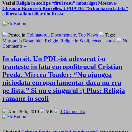
Vezi si
Religia in scoli pe “firul rosu” imbarligat Moscova-
Chisinau-Bucuresti-Bruxelles. UPDATE: “Schimbarea la fata”
a liberal-atlantistilor din Rusia
Posted in
Colimatorul
,
Documentare
,
Top News
Tags:
Mitropolia Basarabiei
,
Religie
,
Religie in Scoli
,
reteaua soros
No
Comments »
In sfarsit. Un PDL-ist adevarat i-o
tranteste in fata europolitrucul Cristian
Preda. Mircea Toader: “Nu ajungea
niciodata europarlamentar daca nu era
pe lista.” Si nu e singurul :) Plus: Religia
ramane in scoli
April 30th, 2010
VR
1 Comment »