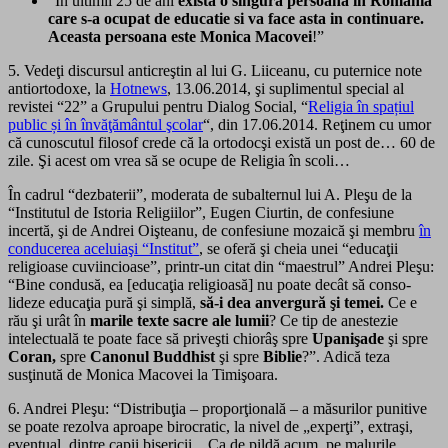
“In ultimii 25 de ani
exista o singura persoana in Romania
care s-a ocupat de educatie si va face asta in continuare.
Aceasta persoana este Monica Macovei
!”
5. Vedeţi discursul anticreştin al lui G. Liiceanu, cu puternice note
antiortodoxe, la
Hotnews
, 13.06.2014, şi suplimentul special al
revistei “22” a Grupului pentru Dialog Social, “
Religia în spațiul
public și în învăţământul şcolar
“, din 17.06.2014. Reţinem cu umor
că cunoscutul filosof crede că la ortodocşi există un post de… 60 de
zile. Şi acest om vrea să se ocupe de Religia în scoli…
În cadrul “dezbaterii”, moderata de subalternul lui A. Pleşu de la
“Institutul de Istoria Religiilor”, Eugen Ciurtin, de confesiune
incertă, şi de Andrei Oişteanu, de confesiune mozaică şi membru
în
conducerea aceluiaşi “Institut”
, se oferă şi cheia unei “educaţii
religioase cuviincioase”, printr-un citat din “maestrul” Andrei Pleşu:
“Bi­ne condusă, ea [educaţia religioasă] nu poate decât să con­so­
lideze educaţia pură şi simplă,
să-i dea anvergură şi temei.
Ce e
rău şi urât în
marile texte sacre ale lumii
? Ce tip de anes­tezie
intelectuală te poate face să priveşti chiorâş spre
Upanişade
şi spre
Coran,
spre
Canonul Buddhist
şi spre
Bi­blie
?”. Adică teza
susţinută de Monica Macovei la Timişoara.
6. Andrei Pleşu: “Distribuţia – proporţională – a măsurilor punitive
se poate rezolva aproape birocratic, la nivel de „experţi”, extraşi,
eventual, dintre capii bisericii…Ca de pildă acum, pe malurile