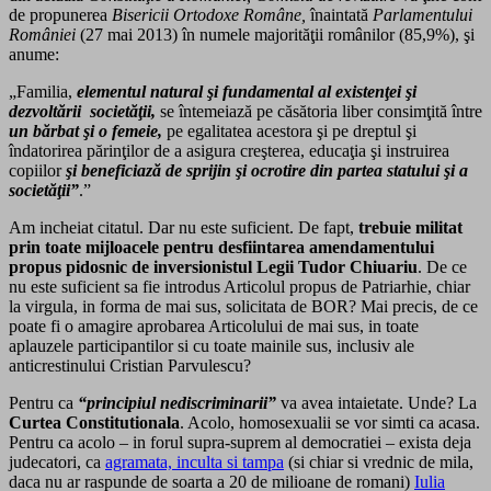
de propunerea
Bisericii Ortodoxe Române,
înaintată
Parlamentului
României
(27 mai 2013) în numele majorităţii românilor (85,9%), şi
anume:
„Familia,
elementul natural şi fundamental al existenţei şi
dezvoltării societăţii,
se întemeiază pe căsătoria liber consimţită între
un bărbat şi o femeie,
pe egalitatea acestora şi pe dreptul şi
îndatorirea părinţilor de a asigura creşterea, educaţia şi instruirea
copiilor
şi beneficiază de sprijin şi ocrotire din partea statului şi a
societăţii”
.”
Am incheiat citatul. Dar nu este suficient. De fapt,
trebuie militat
prin toate mijloacele pentru desfiintarea amendamentului
propus pidosnic de inversionistul Legii Tudor Chiuariu
. De ce
nu este suficient sa fie introdus Articolul propus de Patriarhie, chiar
la virgula, in forma de mai sus, solicitata de BOR? Mai precis, de ce
poate fi o amagire aprobarea Articolului de mai sus, in toate
aplauzele participantilor si cu toate mainile sus, inclusiv ale
anticrestinului Cristian Parvulescu?
Pentru ca
“principiul nediscriminarii”
va avea intaietate. Unde? La
Curtea Constitutionala
. Acolo, homosexualii se vor simti ca acasa.
Pentru ca acolo – in forul supra-suprem al democratiei – exista deja
judecatori, ca
agramata, inculta si tampa
(si chiar si vrednic de mila,
daca nu ar raspunde de soarta a 20 de milioane de romani)
Iulia