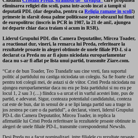
Ciudatul
Cristian Preda, strambul de “dreapta”
care propunea
eliminarea religiei din scoli, pana intr-acolo incat a tampit si
deputatii PDL (dar degeaba, pentru ca
Religia ramane in scoli
!)
primeste in sfarsit doua palme politicoase peste obrazul lui finut
de europolitruc (inscris in PCR in 1987, la 21 de ani!, ajungea
tot
departe chiar daca traiam si acum in RSR).
Liderul Grupului PDL din Camera Deputatilor, Mircea Toader,
a reactionat dur, vineri, la remarca lui Preda, referitoare la
rezultatele proaste in alegeri obtinute de unele filiale PD-L si a
declarat ca Preda nu ar fi ajuns niciodata europarlamentar
daca nu s-ar fi aflat pe lista unui partid, transmite Ziare.com.
“Cat e de bun Toader, Teo Trandafir sau cine vreti, fara suportul
politic al partidului nu castiga niciodata un colegiu. Sa fie foarte clar
pentru toti colegii mei, de astazi si de viitor. Cristi Preda niciodata nu
ajungea europarlamentar daca nu era pe lista partidului si nu era pe
locul 1, 2 sau 3 (…) fiindca s-a urcat el in varful acestei liste, pus de
partid, e adevarat. Sigur, conteaza potentialul candidatului, conteza
cat este de bun, dar in sensul de a se lipi langa partid sau a trage in
jos zestrea pe care o da partidul”, a declarat, vineri, liderul Grupului
PD-L din Camera Deputatilor, Mircea Toader, in replica la
afirmatiile lui Cristi Preda referitoare la rezultatele proaste obtinute in
alegeri de unele filiale PD-L, transmite corespondentul NewsIn.
Desi Preda nu a facut nominalizari, intre filialele cu rezultate proaste