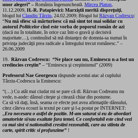
unor alegeri” –
România îngenuncheatã.
Mircea Platon
,
11.12.2009,
H.-R. Patapievici: Marxiştii merită dispreţuiţi
,
blogul lui
Claudiu Târziu
, 24.02.2009; Blogul lui
Răzvan Codrescu
:
“
Nu mă sfiesc să mărturisesc că mă simt tot mai solidar cu
autorul
Politicelor
cînd este vorba de poporul român de azi
(dacă nu în totalitate, în orice caz într-o gravă şi decisivă
majoritate…), continuînd să mă distanţez de domnia-sa numai în
privinţa judecăţii prea radicale a întregului trecut românesc.” –
26.06.2009
19.
Răzvan Codrescu: “Ne place sau nu, Eminescu n-a fost un
credincios creştin”
– “Eminescu şi creştinismul” (2009)
Profesorul Nae Georgescu
răspunde acestui atac al cuplului
Târziu-Codrescu la Eminescu:
“(…) Cu atât mai ciudat mi se pare că dl. Răzvan Codreanu nu
vede, n-aude: dânsul citeşte şi citează chiar din postume.
Ca să vă daţi, însă, seama ce efecte pot avea afirmaţiile dânsului,
citez câteva ecouri la textul pe care şi l-a postat pe INTERNET:
„
Era necesara o astfel de pozitie. M-am saturat si eu de abordari
amatoriste si/sau exaltate fara temei. Ce confortabil este cind vezi
ca mai sint si nationalisti crestini rezonabili, care au stiinta de
carte, spirit critic si profunzime”
!