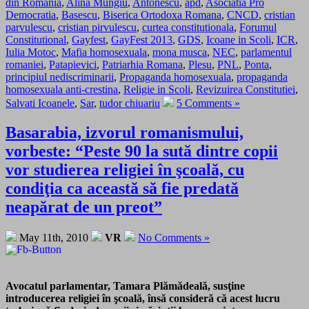
din Romania
,
Alina Mungiu
,
Antonescu
,
apd
,
Asociatia Pro
Democratia
,
Basescu
,
Biserica Ortodoxa Romana
,
CNCD
,
cristian
parvulescu
,
cristian pirvulescu
,
curtea constitutionala
,
Forumul
Constitutional
,
Gayfest
,
GayFest 2013
,
GDS
,
Icoane in Scoli
,
ICR
,
Iulia Motoc
,
Mafia homosexuala
,
mona musca
,
NEC
,
parlamentul
romaniei
,
Patapievici
,
Patriarhia Romana
,
Plesu
,
PNL
,
Ponta
,
principiul nediscriminarii
,
Propaganda homosexuala
,
propaganda
homosexuala anti-crestina
,
Religie in Scoli
,
Revizuirea Constitutiei
,
Salvati Icoanele
,
Sar
,
tudor chiuariu
5 Comments »
Basarabia, izvorul romanismului,
vorbeste: “Peste 90 la sută dintre copii
vor studierea religiei în şcoală, cu
condiţia ca această să fie predată
neapărat de un preot”
May 11th, 2010
VR
No Comments »
Avocatul parlamentar, Tamara Plămădeală, susţine
introducerea religiei în şcoală, însă consideră că acest lucru