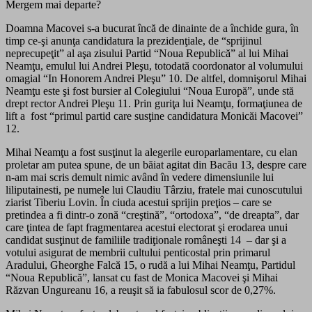
Mergem mai departe?
Doamna Macovei s-a bucurat încă de dinainte de a închide gura, în
timp ce-şi anunţa candidatura la prezidenţiale, de “sprijinul
neprecupeţit” al aşa zisului Partid “Noua Republică” al lui Mihai
Neamţu, emulul lui Andrei Pleşu, totodată coordonator al volumului
omagial “In Honorem Andrei Pleşu” 10. De altfel, domnişorul Mihai
Neamţu este şi fost bursier al Colegiului “Noua Europă”, unde stă
drept rector Andrei Pleşu 11. Prin guriţa lui Neamţu, formaţiunea de
lift a fost “primul partid care susţine candidatura Monicăi Macovei”
12.
Mihai Neamţu a fost susţinut la alegerile europarlamentare, cu elan
proletar am putea spune, de un băiat agitat din Bacău 13, despre care
n-am mai scris demult nimic având în vedere dimensiunile lui
liliputainesti, pe numele lui Claudiu Târziu, fratele mai cunoscutului
ziarist Tiberiu Lovin. În ciuda acestui sprijin preţios – care se
pretindea a fi dintr-o zonă “creştină”, “ortodoxa”, “de dreapta”, dar
care ţintea de fapt fragmentarea acestui electorat şi erodarea unui
candidat susţinut de familiile tradiţionale româneşti 14 – dar şi a
votului asigurat de membrii cultului penticostal prin primarul
Aradului, Gheorghe Falcă 15, o rudă a lui Mihai Neamţu, Partidul
“Noua Republică”, lansat cu fast de Monica Macovei şi Mihai
Răzvan Ungureanu 16, a reuşit să ia fabulosul scor de 0,27%.