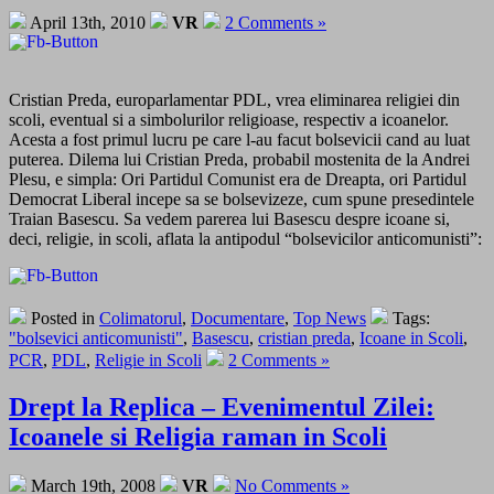
April 13th, 2010
VR
2 Comments »
Cristian Preda, europarlamentar PDL, vrea eliminarea religiei din
scoli, eventual si a simbolurilor religioase, respectiv a icoanelor.
Acesta a fost primul lucru pe care l-au facut bolsevicii cand au luat
puterea. Dilema lui Cristian Preda, probabil mostenita de la Andrei
Plesu, e simpla: Ori Partidul Comunist era de Dreapta, ori Partidul
Democrat Liberal incepe sa se bolsevizeze, cum spune presedintele
Traian Basescu. Sa vedem parerea lui Basescu despre icoane si,
deci, religie, in scoli, aflata la antipodul “bolsevicilor anticomunisti”:
Posted in
Colimatorul
,
Documentare
,
Top News
Tags:
"bolsevici anticomunisti"
,
Basescu
,
cristian preda
,
Icoane in Scoli
,
PCR
,
PDL
,
Religie in Scoli
2 Comments »
Drept la Replica – Evenimentul Zilei:
Icoanele si Religia raman in Scoli
March 19th, 2008
VR
No Comments »