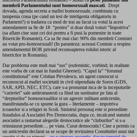
membrii Parlamentului sunt homosexuali mascati
. Drept
dovada, agenda secreta a mafiei homosexuale, combinata cu
tampenia crasa (pe cand un test de inteligenta obligatoriu in
Parlament?) si tradarea ca mod de trai au facut ca votul la acest
amendament sa fie de 18 “pentru” si doar două voturi “împotriva”
(sa aflam cine sunt cei doi pentru a fi pusi la pomenire in toate
Bisericile Romaniei). Ca sa fie mai clar: 90% din membrii Comisiei
au votat pro-homosexuali! (In paranteza: aceeasi Comisie a respins
amendamentul BOR privind recunoaşterea rolului istoric al
bisericilor in Romania).
Dar problema este mult mai “sus” (eufemistic, vorbind; in realitate
este vorba de cat mai in fundul Gheenei). “Capul la” “forumul
constitutional” este Cristian Pirvulescu, un agent cunoscut si
recunoscut al mafiei societatii in civil stipendiata de Soros (GDS,
SAR, APD, NEC, ETC), care s-a pronuntat inca de la inceputurile
“carieriei” sale antiromanesti ca fiind un sustinator pe fata al
“drepturilor” homosexualilor si un agresiv militant anticrestin,
manifestandu-se cu spume la gura – literlamente – impotriva
icoanelor si a religiei in Scoli. Sinistrul personaj este si presedinte
fraudulos al Asociatiei Pro Democratia, dupa ce, incalcand statutul
asociatiei a rasturnat alegerile democratice ale “cluburilor” si s-a
reinstaurat presedinte… pe viata. Curat democratic! Cine a permis ca
un anticrestin declarat sa se ocupe de revizuirea Constitutiei unui stat
crestin si de ce nimeni –
cu o singura exceptie, dar pe temeiul de