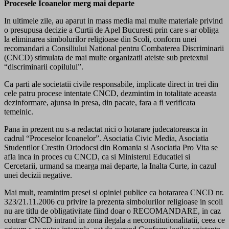
Procesele Icoanelor merg mai departe
In ultimele zile, au aparut in mass media mai multe materiale privind
o presupusa decizie a Curtii de Apel Bucuresti prin care s-ar obliga
la eliminarea simbolurilor religioase din Scoli, conform unei
recomandari a Consiliului National pentru Combaterea Discriminarii
(CNCD) stimulata de mai multe organizatii ateiste sub pretextul
“discriminarii copilului”.
Ca parti ale societatii civile responsabile, implicate direct in trei din
cele patru procese intentate CNCD, dezmintim in totalitate aceasta
dezinformare, ajunsa in presa, din pacate, fara a fi verificata
temeinic.
Pana in prezent nu s-a redactat nici o hotarare judecatoreasca in
cadrul “Proceselor Icoanelor”. Asociatia Civic Media, Asociatia
Studentilor Crestin Ortodocsi din Romania si Asociatia Pro Vita se
afla inca in proces cu CNCD, ca si Ministerul Educatiei si
Cercetarii, urmand sa mearga mai departe, la Inalta Curte, in cazul
unei decizii negative.
Mai mult, reamintim presei si opiniei publice ca hotararea CNCD nr.
323/21.11.2006 cu privire la prezenta simbolurilor religioase in scoli
nu are titlu de obligativitate fiind doar o RECOMANDARE, in caz
contrar CNCD intrand in zona ilegala a neconstitutionalitatii, ceea ce