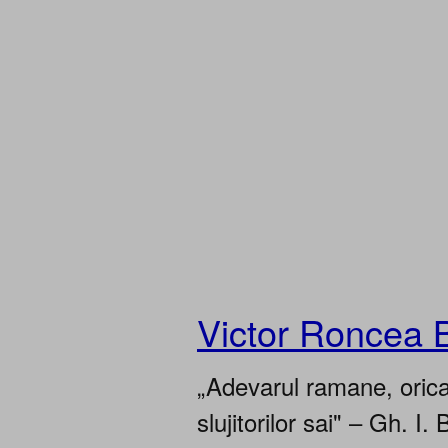
Victor Roncea 
„Adevarul ramane, oricar
slujitorilor sai" – Gh. I. 