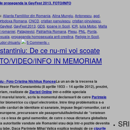
e de propaganda la GayFest 2013. FOTO/INFO
s:
Alianta Familiilor din Romania
,
Alina Mungiu
,
Antonescu
,
apd
,
 Ortodoxa Romana
,
CNCD
,
cristian parvulescu
,
cristian pirvulescu
,
Gayfest
,
GayFest 2013
,
GDS
,
Icoane in Scoli
,
ICR
,
Iulia Motoc
,
Mafia
l romaniei
,
Patapievici
,
Patriarhia Romana
,
Plesu
,
PNL
,
Ponta
,
exuala
,
propaganda homosexuala anti-crestina
,
Religie in Scoli
,
tudor chiuariu
5 Comments »
tantiniu: De ce nu-mi voi scoate
 FOTO/VIDEO/INFO IN MEMORIAM
La un an de la trecerea la
esor Florin Constantiniu (8 aprilie 1933 – 14 aprilie 2012), prezint,
oriam, realizate de
Ziaristi Online
intr-o editie speciala
l marelui istoric, scris la momentul declansarii de catre
Parintele
or biometrice cu cipuri electronice. Intre timp problematica s-a
noile carduri de identitate si sanatate, impuse ilegal romanilor, cat si
 europene, precursoare ale pasaportului/buletinului de “cetatean
e ca o lesa de gatul oamenilor, de catre o noua dictatura globalista
SRI
ia autoritatile vandute ale Romaniei stau deja intr-o pozitie devenita
atru labe. Daca Parintele Mihai Valica explica teologic de ce
cipurile