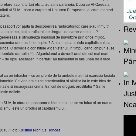
retare, rapiri, torturi etc … au atins paranoia. Dupa ce Al-Qaeda a
 aliati ai SUA – frica a curpins si Uniunea Europeana, ai carei membri
tateni.
Rev
asaport vor ajuta la descoperirea raufacatorilor, care s-au inmultit
atea crime, atatia traficanti de droguri, de carne vie etc … ?
genereaza si stimuleaza impulsul de inavutzire prin orice mijloc,
sucomba unor astfel de ispite ? Atata timp cat exista capitalismul, cat
Minu
nsifica. O dovada o constituie Afganistanul. In timpul cand, chipurile, se
ertate durabila !!!) , Afganistanul a devenit unul din cei mai mari
Pâr
 de opiu. Mesagerii “libertatii” au falimentat in misiunea de a face
atat ca un infractor – cu amprente de la ambele maini si expresia faciala
In 
iometric. Ce vina am eu ca americanilor si aliatior lor le este frica de
te si incurajeaza crima, traficul de droguri, prostitutia ? Sa fie
Jus
ceste delicte.
Nea
 SUA, in afara de pasapoarte biometrice, ni se va tatua si un numar
 fascismul este un produs al capitalismului.
 2013 / Foto:
Cristina Nichitus Roncea