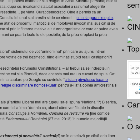
– impotriva icoanelor si a religiei in Scoli. Sinistrul personaj este si
sem
ia, dupa ce, incalcand statutul asociatiei a rasturnat alegerile
t presedinte… pe viata. Curat democratic! Cine a permis ca un
onstitutiei unui stat crestin si de ce nimeni –
cu o singura exceptie,
ne atat de procentul mafiotic si de molotovul invocat mai sus cat si de
CI
masa si prin infiltrarea masiva a tuturor organismelor care ar putea avea
mani ce poarta toate fetele posibile, de la prea-dreptaci la prea-
Top
torul” sistemului de vot “uninominal” prin care au ajuns intr-un
 votate de trei bezmetici, fiind eliminati stupid realii castigatori?!
 presedintelui Forumului Constitutional – ar trebui sa se indrepte, in
crestine cat si a Bisericii, daca aceasta mai are un cuvant de spus. Cat
inima cautare pe Google cu cuvintele “
cristian pirvulescu icoane
 religie discriminare homosexuali
” pentru a-i afla opinia anticrestina si
Car
ionale (Partidul Liberal mai are tupeul sa-si spuna “National”?) Biserica,
 care isi afirma “dorinta ca, atunci când vor fi luate în discuţie
tuala
Constituţie a României, Comisia de revizuire
va ţine cont de
tată
Parlamentului României
(27 mai 2013) în numele majorităţii
O s
se întemeiază pe căsătoria liber
existenţei şi dezvoltării societăţii,