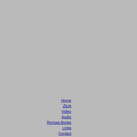
Home
ZIUA
Video
Audio
Roncea Books
Links
Contact