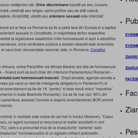
uturor cetăţenilor săi.
bazată pe sex, culoare,
Orice discriminare
imbă, credinţă sau religie, opinii politice sau de altă natură,
ştere, dizabilităţi, vârstă sau
este interzisă”.
orientare sexuală
Publ
cest act ar face ca Romania sa fie a patra tara din Europa si a saptea
ientarii sexuale in Constitutie, in majoritatea tarilor respective
EVENI
iat la legalizarea casatoriilor intre homosexuali si apoi a adoptiilor
 asemenea, orice contestare publica a acestor aberatii este amendata
EVENI
, al carui brat, deocamdata nearmat, este, in Romania,
Consiliul
ZIARIS
e chioara, vorba Parazitilor via Mircea Badea) are fata de homosexual,
ZIARU
le – tinand cont ca sunt chiar din interiorul Parlamentului Romaniei –
entului sunt homosexuali mascati
. Drept dovada, agenda secreta a
FACE
sa (pe cand un test de inteligenta obligatoriu in Parlament?) si
cest amendament sa fie de 18 “pentru” si doar două voturi “împotriva”
Fac
pomenire in toate Bisericile Romaniei). Ca sa fie mai clar: 90% din
(In paranteza: aceeasi Comisie a respins amendamentul BOR privind
Romania).
Ziar
orbind; in realitate este vorba de cat mai in fundul Gheenei). “Capul
escu, un agent cunoscut si recunoscut al mafiei societatii in civil
, care s-a pronuntat inca de la inceputurile “carieriei” sale
Pes
drepturilor” homosexualilor si un agresiv militant anticrestin,