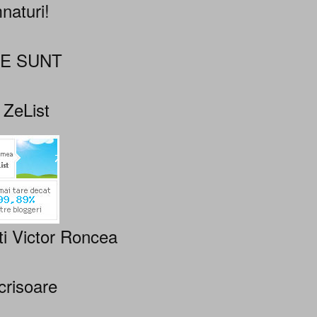
naturi!
NE SUNT
 ZeList
ti Victor Roncea
crisoare