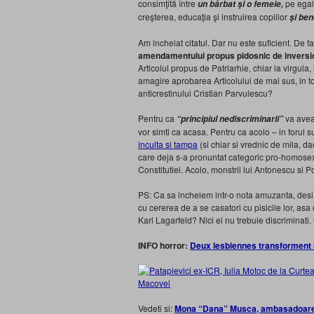
consimţită între
pe egal
un bărbat şi o femeie,
creşterea, educaţia şi instruirea copiilor
şi bene
Am incheiat citatul. Dar nu este suficient. De f
amendamentului propus pidosnic de inversion
Articolul propus de Patriarhie, chiar la virgula
amagire aprobarea Articolului de mai sus, in toa
anticrestinului Cristian Parvulescu?
Pentru ca
va avea
“principiul nediscriminarii”
vor simti ca acasa. Pentru ca acolo – in forul 
inculta si tampa
(si chiar si vrednic de mila, 
care deja s-a pronuntat categoric pro-homosexua
Constitutiei. Acolo, monstrii lui Antonescu si P
PS: Ca sa incheiem intr-o nota amuzanta, desi a
cu cererea de a se casatori cu pisicile lor, a
Karl Lagarfeld? Nici ei nu trebuie discriminati.
INFO horror:
Deux lesbiennes transforment leu
Vedeti si:
Mona “Dana” Musca, ambasadoarea 