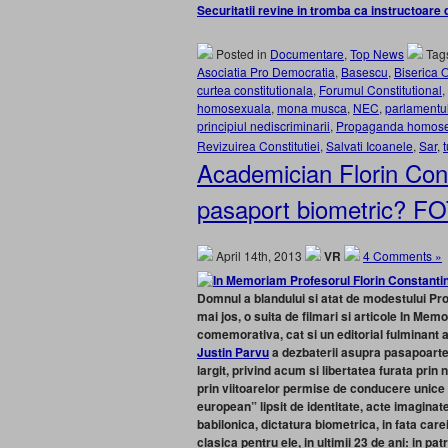
Securitatii revine in tromba ca instructoar
Posted in
Documentare
,
Top News
Tag
Asociatia Pro Democratia
,
Basescu
,
Biserica
curtea constitutionala
,
Forumul Constitutional
,
homosexuala
,
mona musca
,
NEC
,
parlamentu
principiul nediscriminarii
,
Propaganda homos
Revizuirea Constitutiei
,
Salvati Icoanele
,
Sar
,
Academician Florin Cons
pasaport biometric?
April 14th, 2013
VR
4 Comments »
Domnul a blandului si atat de modestului Prof
mai jos, o suita de filmari si articole In Mem
comemorativa, cat si un editorial fulminant a
Justin Parvu
a dezbaterii asupra pasapoartel
largit, privind acum si libertatea furata prin 
prin viitoarelor permise de conducere unice
european” lipsit de identitate, acte imaginat
babilonica, dictatura biometrica, in fata care
clasica pentru ele, in ultimii 23 de ani: in p