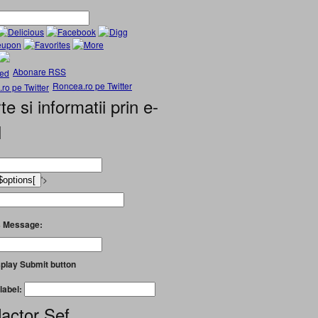
Abonare RSS
Roncea.ro pe Twitter
te si informatii prin e-
l
'>
 Message:
play Submit button
label:
actor Șef