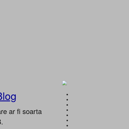
Blog
e ar fi soarta
B.