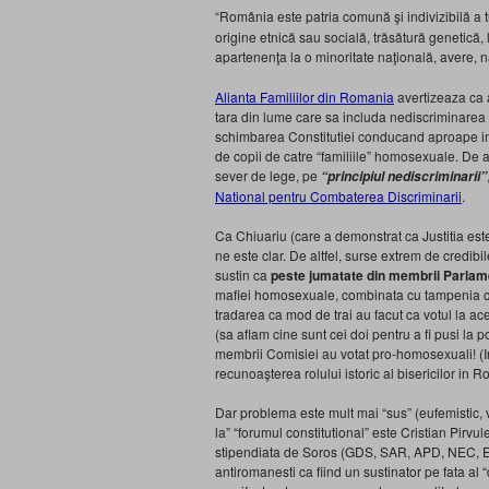
“România este patria comună şi indivizibilă a t
origine etnică sau socială, trăsătură genetică, l
apartenenţa la o minoritate naţională, avere, na
Alianta Familiilor din Romania
avertizeaza ca a
tara din lume care sa includa nediscriminarea or
schimbarea Constitutiei conducand aproape imed
de copii de catre “familiile” homosexuale. De
sever de lege, pe
“principiul nediscriminarii”
National pentru Combaterea Discriminarii
.
Ca Chiuariu (care a demonstrat ca Justitia est
ne este clar. De altfel, surse extrem de credibi
sustin ca
peste jumatate din membrii Parlam
mafiei homosexuale, combinata cu tampenia cra
tradarea ca mod de trai au facut ca votul la a
(sa aflam cine sunt cei doi pentru a fi pusi la 
membrii Comisiei au votat pro-homosexuali! 
recunoaşterea rolului istoric al bisericilor in 
Dar problema este mult mai “sus” (eufemistic, v
la” “forumul constitutional” este Cristian Pirvul
stipendiata de Soros (GDS, SAR, APD, NEC, ETC)
antiromanesti ca fiind un sustinator pe fata al “