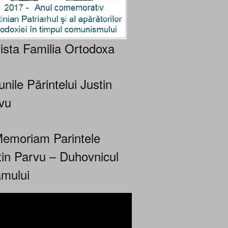
ista Familia Ortodoxa
nile Părintelui Justin
vu
Memoriam Parintele
tin Parvu – Duhovnicul
mului