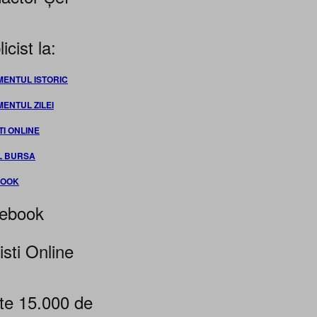
icist la:
MENTUL ISTORIC
MENTUL ZILEI
TI ONLINE
L BURSA
BOOK
ebook
isti Online
te 15.000 de