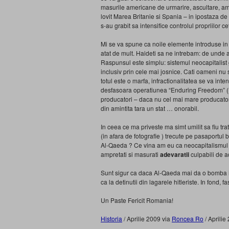
masurile americane de urmarire, ascultare, amp
lovit Marea Britanie si Spania – in ipostaza de
s-au grabit sa intensifice controlul propriilor ce
Mi se va spune ca noile elemente introduse in p
atat de mult. Haideti sa ne intrebam: de unde at
Raspunsul este simplu: sistemul neocapitalist 
inclusiv prin cele mai josnice. Cati oameni nu 
totul este o marfa, infractionalitatea se va inte
desfasoara operatiunea “Enduring Freedom” (Lib
producatori – daca nu cel mai mare producator –
din amintita tara un stat … onorabil.
In ceea ce ma priveste ma simt umilit sa fiu tr
(in afara de fotografie ) trecute pe pasaportul b
Al-Qaeda ? Ce vina am eu ca neocapitalismul nas
ampretati si masurati
adevaratii
culpabili de a
Sunt sigur ca daca Al-Qaeda mai da o bomba in
ca la detinutii din lagarele hitleriste. In fond,
Un Paste Fericit Romania!
Historia
/ Aprilie 2009 via
Roncea Ro
/ Aprilie