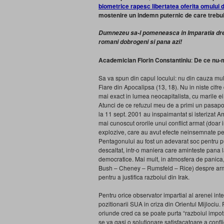
biometrice rapesc libertatea oferita omului
mostenire un indemn puternic de care trebui
Dumnezeu sa-l pomeneasca in Imparatia drepti
romani dobrogeni si pana azi!
Academician Florin Constantiniu
:
De ce nu-m
Sa va spun din capul locului: nu
din cauza mul
Fiare din Apocalipsa (13, 18). Nu in niste cif
mai exact in lumea neocapitalista, cu marile ei
Atunci de ce refuzul meu de a primi un pasapor
la 11 sept. 2001 au inspaimantat si isterizat 
mai cunoscut ororile unui conflict armat (doar i
explozive, care au avut efecte neinsemnate pe 
Pentagonului au fost un adevarat soc pentru pu
descaltat, intr-o maniera care aminteste pana 
democratice. Mai mult, in atmosfera de panica, 
Bush – Cheney – Rumsfeld – Rice) despre arme
pentru a justifica razboiul din Irak.
Pentru orice observator impartial al arenei int
pozitionarii SUA in criza din Orientul Mijlociu.
oriunde cred ca se poate purta “razboiul impotri
se va gasi o solutionare satisfacatoare a confli