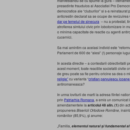
manifestandu-se cu spume la gura – literlamente 
presedinte fraudulos al Asociatiei Pro Democrat
democratice ale “cluburilor” si s-a reinstaura
anticrestin declarat sa se ocupe de revizuirea C
dar pe temeiul de sinecura
– nu a protestat, ti
atrofierea simtului civic prin lobotomizare in 
o minima capacitate de reactie cu agenti antiro
cucernici.
Sa mai amintim ca acelasi individ este “reforma
Parlament de 600 de “alesi” (!) personaje lugubre
In acesta directie – a contestarii obiectivitatii
acest moment, toate reactiile societatii civile 
de greu poate sa fie pentru oricine sa dea o m
religie”
cu varianta “
cristian parvulescu icoane
antiromaneasca?
In urma loviturii de marti la adresa fiintei nat
prin
Patriarhia Romana
, a emis un comunicat in
amendamentele la
articolul 48 alin. (1)
din ac
propunerea
Bisericii Ortodoxe Române,
înain
românilor (85,9%), şi anume:
„Familia,
elementul natural şi fundamental al 