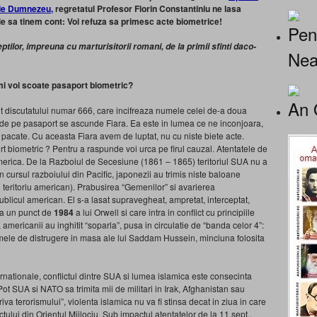
 de Dumnezeu,
regretatul Profesor Florin Constantiniu ne lasa
e sa tinem cont: Voi refuza sa primesc acte biometrice!
Pen
lor, impreuna cu marturisitorii romani, de la primii sfinti daco-
Nea
i voi scoate pasaport biometric?
An 
t discutatului numar 666, care incifreaza numele celei de-a doua
re de pe pasaport se ascunde Fiara. Ea este in lumea ce ne inconjoara,
 pacate. Cu aceasta Fiara avem de luptat, nu cu niste biete acte.
t biometric ? Pentru a raspunde voi urca pe firul cauzal. Atentatele de
America. De la Razboiul de Secesiune (1861 – 1865) teritoriul SUA nu a
n cursul razboiului din Pacific, japonezii au trimis niste baloane
teritoriu american). Prabusirea “Gemenilor” si avarierea
blicul american. El s-a lasat supravegheat, ampretat, interceptat,
la un punct de
1984
a lui Orwell si care intra in conflict cu principiile
americanii au inghitit “soparla”, pusa in circulatie de “banda celor 4”:
le de distrugere in masa ale lui Saddam Hussein, minciuna folosita
ernationale, conflictul dintre SUA si lumea islamica este consecinta
 Pot SUA si NATO sa trimita mii de militari in Irak, Afghanistan sau
va terorismului”, violenta islamica nu va fi stinsa decat in ziua in care
ctului din Orientul Mijlociu. Sub impactul atentatelor de la 11.sept.,