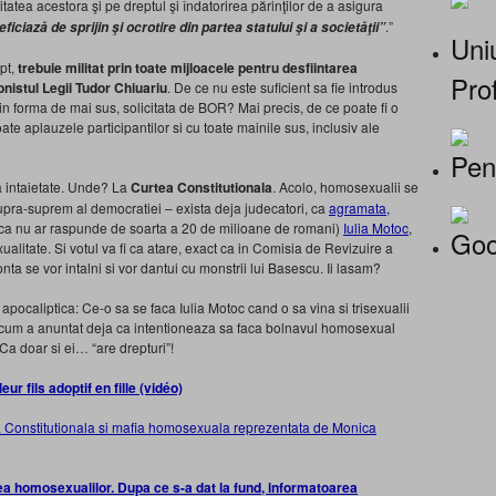
itatea acestora şi pe dreptul şi îndatorirea părinţilor de a asigura
.”
ficiază de sprijin şi ocrotire din partea statului şi a societăţii”
Uniu
apt,
trebuie militat prin toate mijloacele pentru desfiintarea
Prof
istul Legii Tudor Chiuariu
. De ce nu este suficient sa fie introdus
, in forma de mai sus, solicitata de BOR? Mai precis, de ce poate fi o
te aplauzele participantilor si cu toate mainile sus, inclusiv ale
Pen
 intaietate. Unde? La
Curtea Constitutionala
. Acolo, homosexualii se
supra-suprem al democratiei – exista deja judecatori, ca
agramata,
daca nu ar raspunde de soarta a 20 de milioane de romani)
Iulia Motoc
,
Goo
litate. Si votul va fi ca atare, exact ca in Comisia de Revizuire a
onta se vor intalni si vor dantui cu monstrii lui Basescu. Ii lasam?
pocaliptica: Ce-o sa se faca Iulia Motoc cand o sa vina si trisexualii
sa cum a anuntat deja ca intentioneaza sa faca bolnavul homosexual
 Ca doar si ei… “are drepturi”!
r fils adoptif en fille (vidéo)
homosexualilor. Dupa ce s-a dat la fund, informatoarea