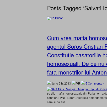
Posts Tagged ‘Salvati I
Cum vrea mafia homosex
agentul Soros Cristian 
Constitutie casatoriile h
homosexuali. De ce nu es
fata monstrilor lui Ant
June 6th, 2013
VR
5 Comments »
se stie, mafia homosexuala din Parlament a dat 
senatorul PNL Tudor Chiuariu a amendamentu
care suna asa: