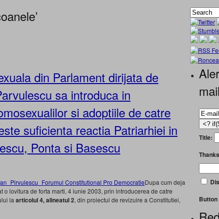
coanele’
Aler
uala din Parlament dirijata de
mai
Parvulescu sa introduca in
omosexualilor si adoptiile de catre
te suficienta reactia Patriarhiei in
Title:
onescu, Ponta si Basescu
Thanks
Dis
Dupa cum deja
o lovitura de forta marti, 4 iunie 2003, prin introducerea de catre
Button 
lui la
articolul 4, alineatul 2
, din proiectul de revizuire a Constitutiei,
Red