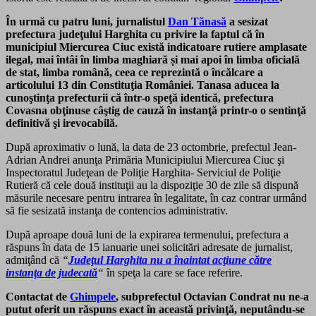
În urmă cu patru luni, jurnalistul
Dan Tănasă
a sesizat
prefectura judeţului Harghita cu privire la faptul că în
municipiul Miercurea Ciuc există indicatoare rutiere amplasate
ilegal, mai întâi în limba maghiară și mai apoi în limba oficială
de stat, limba română, ceea ce reprezintă o încălcare a
articolului 13 din Constituţia României. Tanasa aducea la
cunoştinţa prefecturii că într-o speţă identică, prefectura
Covasna obţinuse câştig de cauză în instanţă printr-o o sentinţă
definitivă şi irevocabilă.
După aproximativ o lună, la data de 23 octombrie, prefectul Jean-
Adrian Andrei anunţa Primăria Municipiului Miercurea Ciuc şi
Inspectoratul Judeţean de Poliţie Harghita- Serviciul de Poliţie
Rutieră că cele două instituţii au la dispoziţie 30 de zile să dispună
măsurile necesare pentru intrarea în legalitate, în caz contrar urmând
să fie sesizată instanţa de contencios administrativ.
După aproape două luni de la expirarea termenului, prefectura a
răspuns în data de 15 ianuarie unei solicitări adresate de jurnalist,
admiţând că
“
Judeţul Harghita nu a înaintat acţiune către
instanţa de judecată
“
în speţa la care se face referire.
Contactat de
Ghimpele
, subprefectul Octavian Condrat nu ne-a
putut oferit un răspuns exact în această privinţă, neputându-se