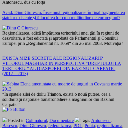
Antonescu, dus cu forţa
Acad. Dinu Giurescu: Înseamnă regionalizarea în final fragmentarea
statelor existente şi înlocuirea lor cu o multitudine de euroregiuni?
Regionalizarea, adică împărţirea teritoriului unei ţări în regiuni de
dezvoltare, a fost edictată şi aprobată de Parlamentul şi Consiliul
Europei prin „Regulamentul nr. 1059“ din 26 mai 2003. Motivaţia?
EXISTA MIZE SECRETE ALE REGIONALIZARII?
VIITORUL MAGHIAR IN PERSPECTIVA “DREPTULUI LA
TERITORIU” AL DIASPOREI DIN BAZINUL CARPATIC
(2012 – 2013)
“In spatele zilei de doliu Trianon, există o nouă putere, cea a
solidarităţii naţionale transfrontaliere a maghiarilor din Bazinul
Carpatic “
Posted in
Colimatorul
,
Documentare
Tags:
Antonescu
,
Basescu
,
Dinu Giurescu
,
federalizarea
,
PDL
,
Ponta
,
regionalizarea
,