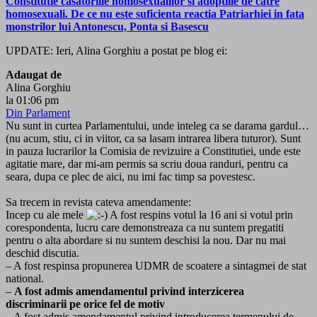
Constitutie casatoriile homosexualilor si adoptiile de catre
homosexuali. De ce nu este suficienta reactia Patriarhiei in fata
monstrilor lui Antonescu, Ponta si Basescu
UPDATE: Ieri, Alina Gorghiu a postat pe blog ei:
Adaugat de
Alina Gorghiu
la 01:06 pm
Din Parlament
Nu sunt in curtea Parlamentului, unde inteleg ca se darama gardul…
(nu acum, stiu, ci in viitor, ca sa lasam intrarea libera tuturor). Sunt
in pauza lucrarilor la Comisia de revizuire a Constitutiei, unde este
agitatie mare, dar mi-am permis sa scriu doua randuri, pentru ca
seara, dupa ce plec de aici, nu imi fac timp sa povestesc.
Sa trecem in revista cateva amendamente:
Incep cu ale mele
A fost respins votul la 16 ani si votul prin
corespondenta, lucru care demonstreaza ca nu suntem pregatiti
pentru o alta abordare si nu suntem deschisi la nou. Dar nu mai
deschid discutia.
– A fost respinsa propunerea UDMR de scoatere a sintagmei de stat
national.
–
A fost admis amendamentul privind interzicerea
discriminarii pe orice fel de motiv
– A fost admis amendamentul privind introducerea termenului de