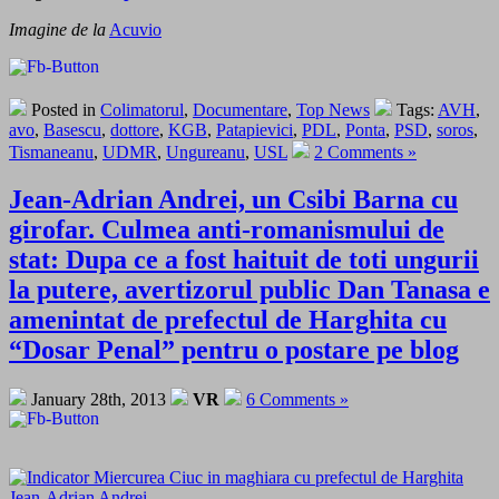
Imagine de la
Acuvio
Posted in
Colimatorul
,
Documentare
,
Top News
Tags:
AVH
,
avo
,
Basescu
,
dottore
,
KGB
,
Patapievici
,
PDL
,
Ponta
,
PSD
,
soros
,
Tismaneanu
,
UDMR
,
Ungureanu
,
USL
2 Comments »
Jean-Adrian Andrei, un Csibi Barna cu
girofar. Culmea anti-romanismului de
stat: Dupa ce a fost haituit de toti ungurii
la putere, avertizorul public Dan Tanasa e
amenintat de prefectul de Harghita cu
“Dosar Penal” pentru o postare pe blog
January 28th, 2013
VR
6 Comments »