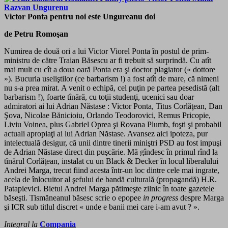
Victor Ponta pentru noi este Ungureanu doi
de Petru Romoşan
Numirea de două ori a lui Victor Viorel Ponta în postul de prim-
ministru de către Traian Băsescu ar fi trebuit să surprindă. Cu atît
mai mult cu cît a doua oară Ponta era şi doctor plagiator (« dottore
»). Bucuria useliştilor (ce barbarism !) a fost atît de mare, că nimeni
nu s-a prea mirat. A venit o echipă, cel puţin pe partea pesedistă (alt
barbarism !), foarte tînără, cu toţii studenţi, ucenici sau doar
admiratori ai lui Adrian Năstase : Victor Ponta, Titus Corlăţean, Dan
Şova, Nicolae Bănicioiu, Orlando Teodorovici, Remus Pricopie,
Liviu Voinea, plus Gabriel Oprea şi Rovana Plumb, foşti şi probabil
actuali apropiaţi ai lui Adrian Năstase. Avansez aici ipoteza, pur
intelectuală desigur, că unii dintre tinerii miniştri PSD au fost impuşi
de Adrian Năstase direct din puşcărie. Mă gîndesc în primul rînd la
tînărul Corlăţean, instalat cu un Black & Decker în locul liberalului
Andrei Marga, trecut fiind acesta într-un loc dintre cele mai ingrate,
acela de înlocuitor al şefului de bandă culturală (propagandă) H.R.
Patapievici. Bietul Andrei Marga pătimeşte zilnic în toate gazetele
băseşti. Tismăneanul băsesc scrie o epopee
in progress
despre Marga
şi ICR sub titlul discret « unde e banii mei care i-am avut ? ».
Integral la
Compania