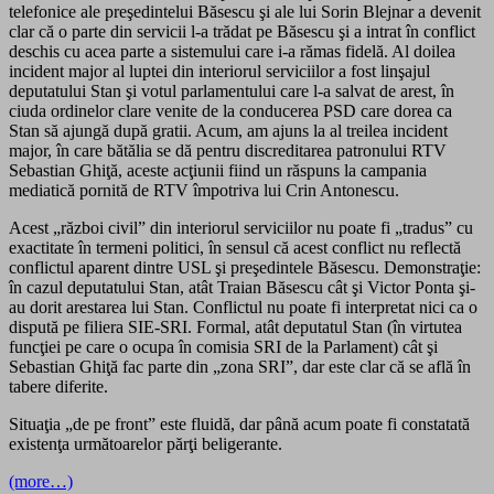
telefonice ale preşedintelui Băsescu şi ale lui Sorin Blejnar a devenit
clar că o parte din servicii l-a trădat pe Băsescu şi a intrat în conflict
deschis cu acea parte a sistemului care i-a rămas fidelă. Al doilea
incident major al luptei din interiorul serviciilor a fost linşajul
deputatului Stan şi votul parlamentului care l-a salvat de arest, în
ciuda ordinelor clare venite de la conducerea PSD care dorea ca
Stan să ajungă după gratii. Acum, am ajuns la al treilea incident
major, în care bătălia se dă pentru discreditarea patronului RTV
Sebastian Ghiţă, aceste acţiunii fiind un răspuns la campania
mediatică pornită de RTV împotriva lui Crin Antonescu.
Acest „război civil” din interiorul serviciilor nu poate fi „tradus” cu
exactitate în termeni politici, în sensul că acest conflict nu reflectă
conflictul aparent dintre USL şi preşedintele Băsescu. Demonstraţie:
în cazul deputatului Stan, atât Traian Băsescu cât şi Victor Ponta şi-
au dorit arestarea lui Stan. Conflictul nu poate fi interpretat nici ca o
dispută pe filiera SIE-SRI. Formal, atât deputatul Stan (în virtutea
funcţiei pe care o ocupa în comisia SRI de la Parlament) cât şi
Sebastian Ghiţă fac parte din „zona SRI”, dar este clar că se află în
tabere diferite.
Situaţia „de pe front” este fluidă, dar până acum poate fi constatată
existenţa următoarelor părţi beligerante.
(more…)