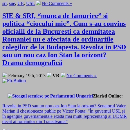
sri
,
sue
,
UE
,
USL
No Comments »
SIE & SRI, “munca de lamurire” si
politica “ciocului mic”. Cum s-au convins
oficialii de la Bucuresti ca demnitatea
Romaniei nu e afectata de ordinariile
colegilor de la Budapesta. Revolta in PSD
sau un nou caz Ion Stan la orizont?
Drama demografică
February 19th, 2013
VR
No Comments »
Ziaristi Online:
Revolta in PSD sau un nou caz Ion Stan la orizont? Senatorul Valer
Marian il chestioneaza public pe Victor Ponta: “În guvernul USL și
în agențiile guvernamentale există mai mulți reprezentanți ai UDMR
decât ai românilor din Transilvania”