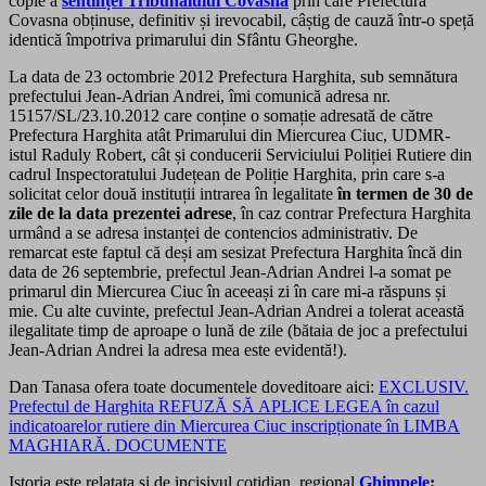
copie a
sentinței Tribunalului Covasna
prin care Prefectura
Covasna obținuse, definitiv și irevocabil, câștig de cauză într-o speță
identică împotriva primarului din Sfântu Gheorghe.
La data de 23 octombrie 2012 Prefectura Harghita, sub semnătura
prefectului Jean-Adrian Andrei, îmi comunică adresa nr.
15157/SL/23.10.2012 care conține o somație adresată de către
Prefectura Harghita atât Primarului din Miercurea Ciuc, UDMR-
istul Raduly Robert, cât și conducerii Serviciului Poliției Rutiere din
cadrul Inspectoratului Județean de Poliție Harghita, prin care s-a
solicitat celor două instituții intrarea în legalitate
în termen de 30 de
zile de la data prezentei adrese
, în caz contrar Prefectura Harghita
urmând a se adresa instanței de contencios administrativ. De
remarcat este faptul că deși am sesizat Prefectura Harghita încă din
data de 26 septembrie, prefectul Jean-Adrian Andrei l-a somat pe
primarul din Miercurea Ciuc în aceeași zi în care mi-a răspuns și
mie. Cu alte cuvinte, prefectul Jean-Adrian Andrei a tolerat această
ilegalitate timp de aproape o lună de zile (bătaia de joc a prefectului
Jean-Adrian Andrei la adresa mea este evidentă!).
Dan Tanasa ofera toate documentele doveditoare aici:
EXCLUSIV.
Prefectul de Harghita REFUZĂ SĂ APLICE LEGEA în cazul
indicatoarelor rutiere din Miercurea Ciuc inscripționate în LIMBA
MAGHIARĂ. DOCUMENTE
Istoria este relatata si de incisivul cotidian regional
Ghimpele
: