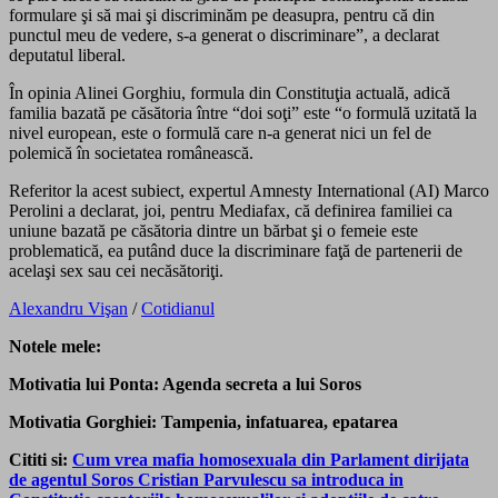
formulare şi să mai şi discriminăm pe deasupra, pentru că din
punctul meu de vedere, s-a generat o discriminare”, a declarat
deputatul liberal.
În opinia Alinei Gorghiu, formula din Constituţia actuală, adică
familia bazată pe căsătoria între “doi soţi” este “o formulă uzitată la
nivel european, este o formulă care n-a generat nici un fel de
polemică în societatea românească.
Referitor la acest subiect, expertul Amnesty International (AI) Marco
Perolini a declarat, joi, pentru Mediafax, că definirea familiei ca
uniune bazată pe căsătoria dintre un bărbat şi o femeie este
problematică, ea putând duce la discriminare faţă de partenerii de
acelaşi sex sau cei necăsătoriţi.
Alexandru Vişan
/
Cotidianul
Notele mele:
Motivatia lui Ponta: Agenda secreta a lui Soros
Motivatia Gorghiei: Tampenia, infatuarea, epatarea
Cititi si:
Cum vrea mafia homosexuala din Parlament dirijata
de agentul Soros Cristian Parvulescu sa introduca in