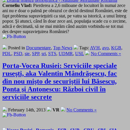
Corneliu Vlad:
Pierderea a 2,6 milioane de locuitori în numai zece
ani nu e doar o palmă pe obrazul ce decid destinul României, este de
fapt problema supravieţuirii ca stat, pe vatra sa istorică, a unui întreg
popor. Şi atunci, când în doar zece ani, populaţia scade cu o zecime,
adică e decimată, să ne mai mirăm când auzim vorbindu-se tot mai
des despre supravieţuirea României?
Posted in
Documentare
,
Top News
Tags:
AVH
,
avo
,
KGB
,
PDL
,
PSD
,
sie
,
SPP
,
sri
,
STS
,
UDMR
,
USL
No Comments »
Porta-Vocea Rusiei: Serviciile speciale
ruseşti, aka Valentin Mândrăşescu, fac
din nou mişto de securiştii lui Băsescu,
Ponta şi Antonescu: Război civil în
serviciile secrete
February 14th, 2013
VR
No Comments »