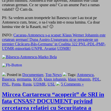
ca prim ministru. Antonescu este lipovean, Johannis este chiar
cetatean german. Ce ne spune asta? Ca un anume Pact a ramas
valabil? 🙂 Cam da.
PS: Sa vedem acum trompetele lui Basescu care l-au tocat pe
Antonescu cum, brusc, o sa-l vada intr-o noua lumina. Ca doar
lumina vine de la Rasarit, nu? 🙂
INFO:
Cacarau-Antonescu s-a scapat: Klaus Werner Johannis este
cetatean german! Dupa Austro-Ungureanu ni se pregateste un
premier Căcăcaru-Băs-Germanu’ in Coalitia 322 PNL-PDL-PMP-
UDMR-minoritati-UNPR. Avantaj UDMR!
Posted in
Documentare
,
Top News
Tags:
Antonescu
,
Basescu
,
germania
,
KGB
,
klaus iohannis
,
klaus johannis
,
PDL
,
PNL
,
Ponta
,
Rusia
,
UDMR
,
USL
5 Comments »
Mircea Cartarescu “acoperit” de SRI in
fata CNSAS? DOCUMENT privind
cercetarea relatiei cu Securitatea a