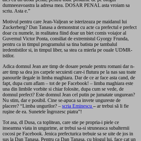
dumneeavoastra la adresa mea. DOSAR PENAL asta vroiam sa
scriu. Asta e.”
Motivul pentru care Jean-Valjean se isterizeaza pe maidanul lui
Zuckerberg? Dan Tanasa a demonstrat cu acte ca prefectul e prefect
doar cu numele, in realitatea fiind doar un biet comis voiajor al
Guvernul Victor Ponta, consiliat de extremistul Gyorgy Frunda,
pentru ca in timpul programului sa tina batista pe tambalul
iredentistilor si, in timpul liber, sa stea ca mierla pe ouale UDMR-
istilor.
Adica domnul Jean are timp de dosare penale pentru romani dar n-
are timp sa dea jos carpele secuiesti care-i flutura pe la nas sau toate
panourile ilegale in limba maghiara. Dar de ce ar face asta cand, de
fapt, dupa cum aflam – tot de pe Facebook! – limba maghiara este
una din limbile vorbite si chiar folosite, dupa cum se vede, de
domnul prefect? Este domnul Jean cel putin pe jumatate ungurean?
Nu stim, dar e posibil. Cine se-apuca sa invete ungureste de
placere? “Limba ungurilor? –
scria Eminescu
–
ar trebui să li fie
ruşine de ea. Sunetele îngrozesc piatra”!
Tot asa, dl Dusa, ca toplitean, care stie pe propria-i piele ce
inseamna viata in ungurime, ar trebui sa-si struneasca subalternii
cocosi pe Facebook. Jenica prefecturica trebuie sa se uite de jos in
sus la Dan Tanasa. Pentru ca Dan Tanasa, cu blogul lui, face cat un