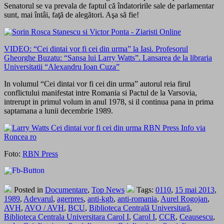
Senatorul se va prevala de faptul că îndatoririle sale de parlamentar
sunt, mai întâi, faţă de alegători. Aşa să fie!
VIDEO: “Cei dintai vor fi cei din urma” la Iasi. Profesorul
Gheorghe Buzatu: “Sansa lui Larry Watts”. Lansarea de la libraria
Universitatii “Alexandru Ioan Cuza”
In volumul “Cei dintai vor fi cei din urma” autorul reia firul
conflictului manifestat intre Romania si Pactul de la Varsovia,
intrerupt in primul volum in anul 1978, si il continua pana in prima
saptamana a lunii decembrie 1989.
Foto:
RBN Press
Posted in
Documentare
,
Top News
Tags:
0110
,
15 mai 2013
,
1989
,
Adevarul
,
agerpres
,
anti-kgb
,
anti-romania
,
Aurel Rogojan
,
AVH
,
AVO / AVH
,
BCU
,
Biblioteca Centrală Universitară
,
Biblioteca Centrala Universitara Carol I
,
Carol I
,
CCR
,
Ceausescu
,