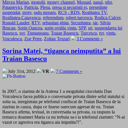
Mircea Marian
,
mogulii
,
money channel
,
Mossad
,
nasul
,
ofer
,
Patapievici
,
Patriciu
,
Plesu
,
presa si securistii ei
,
presedinte
suspendat
,
protv
,
radu moraru
,
RCS - RDS
,
Realitatea TV
,
Realitatea-Catavencu
,
referendum
,
robert turcescu
,
Rodica Culcer
,
Ronald Lauder
,
RTV
,
sebastian ghita
,
Securitatea
,
sie
,
Silviu
Brucan
,
Sorin Oancea
,
sorin ovidiu vintu
,
SPP
,
sri
,
suspendarea lui
Basescu
,
svr
,
Tismaneanu
,
Traian Basescu
,
Turcescu
,
tvr
,
vintu
,
Voiculescu
,
Zoe Petre
,
Zoltan Teszari
3 Comments »
Sorina Matei, “tiganca neimputita” a lui
Traian Basescu
July 31st, 2012
VR
7 Comments »
In 2007, o ziarista de la Antena 1 a mogulului ciocolatiu Dan
Voiculescu facea publica o conversatie privata dintre seful statului si
sotia sa, inregistrata pe telefonul confiscat de Traian Basescu de la
ziarista in cauza, dupa ce fusese oarecum agresat de ea. Traian
Basescu afirma, textual, in conversatia sa privata, ca raspuns la
remarca doamnei Maria ca nu trebuia sa-i ia telefonul ziaristei: “N-ai
vazut ce agresiva era tiganca aia imputita?!”.