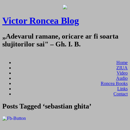
Victor Roncea Blog
„Adevarul ramane, oricare ar fi soarta
slujitorilor sai" – Gh. I. B.
Home
ZIUA
Video
Audio
Roncea Books
Links
Contact
Posts Tagged ‘sebastian ghita’