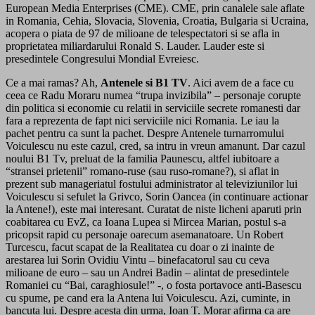
European Media Enterprises (CME). CME, prin canalele sale aflate
in Romania, Cehia, Slovacia, Slovenia, Croatia, Bulgaria si Ucraina,
acopera o piata de 97 de milioane de telespectatori si se afla in
proprietatea miliardarului Ronald S. Lauder. Lauder este si
presedintele Congresului Mondial Evreiesc.
Ce a mai ramas? Ah,
Antenele si B1 TV
. Aici avem de a face cu
ceea ce Radu Moraru numea “trupa invizibila” – personaje corupte
din politica si economie cu relatii in serviciile secrete romanesti dar
fara a reprezenta de fapt nici serviciile nici Romania. Le iau la
pachet pentru ca sunt la pachet. Despre Antenele turnarromului
Voiculescu nu este cazul, cred, sa intru in vreun amanunt. Dar cazul
noului B1 Tv, preluat de la familia Paunescu, altfel iubitoare a
“stransei prietenii” romano-ruse (sau ruso-romane?), si aflat in
prezent sub manageriatul fostului administrator al televiziunilor lui
Voiculescu si sefulet la Grivco, Sorin Oancea (in continuare actionar
la Antene!), este mai interesant. Curatat de niste licheni aparuti prin
coabitarea cu EvZ, ca Ioana Lupea si Mircea Marian, postul s-a
pricopsit rapid cu personaje oarecum asemanatoare. Un Robert
Turcescu, facut scapat de la Realitatea cu doar o zi inainte de
arestarea lui Sorin Ovidiu Vintu – binefacatorul sau cu ceva
milioane de euro – sau un Andrei Badin – alintat de presedintele
Romaniei cu “Bai, caraghiosule!” -, o fosta portavoce anti-Basescu
cu spume, pe cand era la Antena lui Voiculescu. Azi, cuminte, in
bancuta lui. Despre acesta din urma, Ioan T. Morar afirma ca are