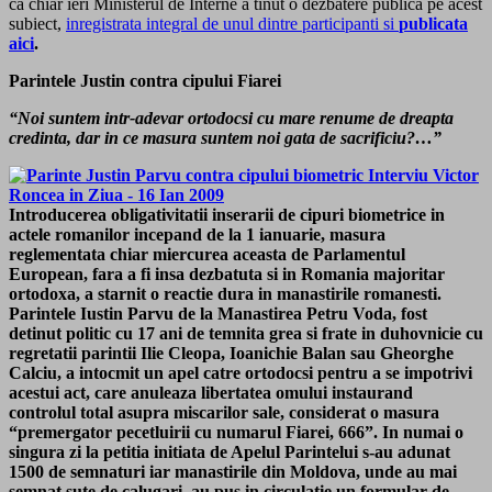
ca chiar ieri Ministerul de Interne a tinut o dezbatere publica pe acest
subiect,
inregistrata integral de unul dintre participanti si
publicata
aici
.
Parintele Justin contra cipului Fiarei
“Noi suntem intr-adevar ortodocsi cu mare renume de dreapta
credinta, dar in ce masura suntem noi gata de sacrificiu?…”
Introducerea obligativitatii inserarii de cipuri biometrice in
actele romanilor incepand de la 1 ianuarie, masura
reglementata chiar miercurea aceasta de Parlamentul
European, fara a fi insa dezbatuta si in Romania majoritar
ortodoxa, a starnit o reactie dura in manastirile romanesti.
Parintele Iustin Parvu de la Manastirea Petru Voda, fost
detinut politic cu 17 ani de temnita grea si frate in duhovnicie cu
regretatii parintii Ilie Cleopa, Ioanichie Balan sau Gheorghe
Calciu, a intocmit un apel catre ortodocsi pentru a se impotrivi
acestui act, care anuleaza libertatea omului instaurand
controlul total asupra miscarilor sale, considerat o masura
“premergator pecetluirii cu numarul Fiarei, 666”. In numai o
singura zi la petitia initiata de Apelul Parintelui s-au adunat
1500 de semnaturi iar manastirile din Moldova, unde au mai
semnat sute de calugari, au pus in circulatie un formular de