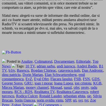
comunisti, sau viitori comunisti, si in orice moment trebuie sa ne
comportam ca atare, sa privim spre viitor, care este al nostru”.
Sfatul meu: alegeti-va surse de informare din mediul online, dar si
aici cu foarte mare atentie, militati pentru anularea abuzivei taxe
Radio/TV si scoateti televizoarele din presa. Nu pierdeti nimic. In
schimb, va recastigati pe dvs si, mai ales, va salvati copiii de la o
moarte inceata a mintii umane si sufletului dumnezeiesc.
Posted in
Analize
,
Colimatorul
,
Documentare
,
Editoriale
,
Top
News
Tags:
10 TV
,
adrian sarbu
,
andi lazescu
,
Andrei Badin
,
B1
TV
,
b1tv
,
Basescu
,
Bogdan Chirieac
,
catavencu-kgb
,
Dan Andronic
,
dinu patriciu
,
Dorin Marian
,
Elan Schwartzenberg
,
emil
constantinescu
,
EvZ
,
Eyal Ofer
,
Flacara Iasului
,
FSB
,
FSN
,
GDS
,
George Soros
,
GRU
,
ioan t morar
,
Ioana Lupea
,
ion cristoiu
,
KGB
,
Mircea Marian
,
money channel
,
Mossad
,
nasul
,
ofer
,
protv
,
radu
moraru
,
RCS - RDS
,
Realitatea TV
,
Realitatea-Catavencu
,
robert
turcescu
,
Rodica Culcer
,
Ronald Lauder
,
sebastian ghita
,
sie
,
Silviu
Brucan
,
Sorin Oancea
,
sorin ovidiu vintu
,
SPP
,
sri
,
svr
,
tvr
,
Zoe
Petre
,
Zoltan Teszari
25 Comments »