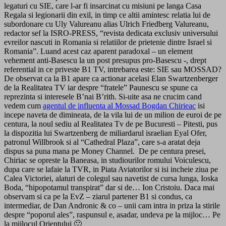
legaturi cu SIE, care l-ar fi insarcinat cu misiuni pe langa Casa
Regala si legionarii din exil, in timp ce altii amintesc relatia lui de
subordonare cu Uly Valureanu alias Ulrich Friedberg Valureanu,
redactor sef la ISRO-PRESS, “revista dedicata exclusiv universului
evreilor nascuti in Romania si relatiilor de prietenie dintre Israel si
Romania”. Luand acest caz aparent paradoxal – un element
vehement anti-Basescu la un post presupus pro-Basescu -, drept
referential in ce priveste B1 TV, intrebarea este: SIE sau MOSSAD?
De observat ca la B1 apare ca actionar acelasi Elan Swartzenberger
de la Realitatea TV iar despre “fratele” Paunescu se spune ca
reprezinta si interesele B’nai B’rith. Si-uite asa ne crucim cand
vedem cum
agentul de influenta al Mossad Bogdan Chirieac
isi
incepe naveta de dimineata, de la vila lui de un milion de euroi de pe
centura, la noul sediu al Realitatea Tv de pe Bucuresti – Pitesti, pus
la dispozitia lui Swartzenberg de miliardarul israelian Eyal Ofer,
patronul Willbrook si al “Cathedral Plaza”, care s-a aratat deja
dispus sa puna mana pe Money Channel. De pe centura presei,
Chiriac se opreste la Baneasa, in studiourilor romului Voiculescu,
dupa care se lafaie la TVR, in Piata Aviatorilor si isi incheie ziua pe
Calea Victoriei, alaturi de colegul sau navetist de cursa lunga, Ioska
Boda, “hipopotamul transpirat” dar si de… Ion Cristoiu. Daca mai
observam si ca pe la EvZ – ziarul partener B1 si condus, ca
intermediar, de Dan Andronic & co – unii cam intra in priza la stirile
despre “poporul ales”, raspunsul e, asadar, undeva pe la mijloc… Pe
la mijlocul Orientului 🙂