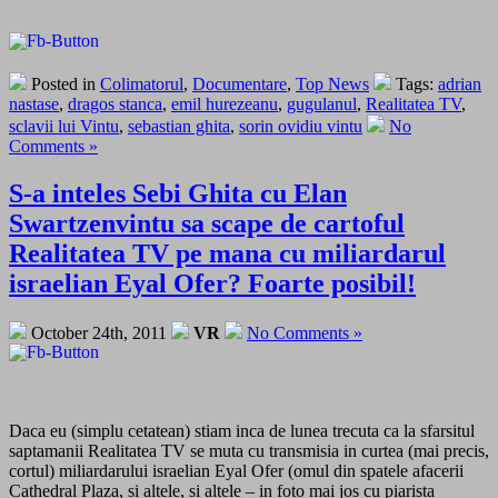
Posted in
Colimatorul
,
Documentare
,
Top News
Tags:
adrian
nastase
,
dragos stanca
,
emil hurezeanu
,
gugulanul
,
Realitatea TV
,
sclavii lui Vintu
,
sebastian ghita
,
sorin ovidiu vintu
No
Comments »
S-a inteles Sebi Ghita cu Elan
Swartzenvintu sa scape de cartoful
Realitatea TV pe mana cu miliardarul
israelian Eyal Ofer? Foarte posibil!
October 24th, 2011
VR
No Comments »
Daca eu (simplu cetatean) stiam inca de lunea trecuta ca la sfarsitul
saptamanii Realitatea TV se muta cu transmisia in curtea (mai precis,
cortul) miliardarului israelian Eyal Ofer (omul din spatele afacerii
Cathedral Plaza, si altele, si altele – in foto mai jos cu piarista