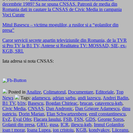
decembrie 1989? Sa ne spuna CNSAS. Patronii de media din
Romania dati in cautare la CNSAS de Civic Media in campania
Voci Curate
Mitul Basescu – victima mogulilor, a rusilor si a “golanilor din
presa”
Caror servicii secrete apartin televiziunile din Romania, de la TVR
si Pro TV la B1 TV, Antene si Realitatea TV: MOSSAD, SIE, ex-
KGB, SRI.
Iata adresa si nota CNSAS:
Posted in
Analize
,
Colimatorul
,
Documentare
,
Editoriale
,
Top
News
Tags:
adamescu
,
adrian sarbu
,
andi lazescu
,
Andrei Badin
,
B1 TV
,
b1tv
,
Basescu
,
Bogdan Chirieac
,
brucan
,
catavencu-kgb
,
Civic Media
,
CNSAS
,
Dan Andronic
,
Dan Grigore Adamescu
,
dinu
patriciu
,
Dorin Marian
,
Elan Schwartzenberg
,
emil constantinescu
,
EvZ
,
Eyal Ofer
,
Flacara Iasului
,
FSB
,
FSN
,
GDS
,
George Soros
,
Golanii din presa
,
GRU
,
gusa
,
ICR
,
iliescu-kgb
,
Imnul Golanilor
,
ioan t morar
,
Ioana Lupea
,
ion cristoiu
,
KGB
,
kondyakov
,
Liiceanu
,