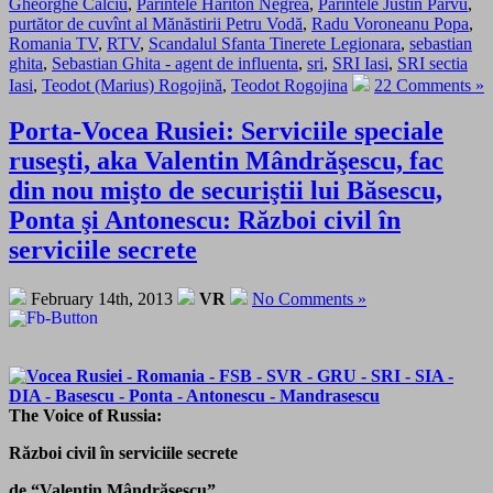
Gheorghe Calciu
,
Parintele Hariton Negrea
,
Parintele Justin Parvu
,
purtător de cuvînt al Mănăstirii Petru Vodă
,
Radu Voroneanu Popa
,
Romania TV
,
RTV
,
Scandalul Sfanta Tinerete Legionara
,
sebastian
ghita
,
Sebastian Ghita - agent de influenta
,
sri
,
SRI Iasi
,
SRI sectia
Iasi
,
Teodot (Marius) Rogojină
,
Teodot Rogojina
22 Comments »
Porta-Vocea Rusiei: Serviciile speciale
ruseşti, aka Valentin Mândrăşescu, fac
din nou mişto de securiştii lui Băsescu,
Ponta şi Antonescu: Război civil în
serviciile secrete
February 14th, 2013
VR
No Comments »
The Voice of Russia:
Război civil în serviciile secrete
de “Valentin Mândrăşescu”