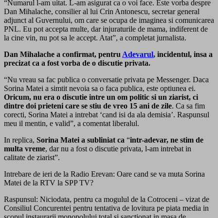
“Numarul l-am uitat. L-am asigurat ca o voi face. Este vorba despre
Dan Mihalache, consilier al lui Crin Antonescu, secretar general
adjunct al Guvernului, om care se ocupa de imaginea si comunicarea
PNL. Eu pot accepta multe, dar injuraturile de mama, indiferent de
la cine vin, nu pot sa le accept. Atat”, a completat jurnalista.
Dan Mihalache a confirmat, pentru
Adevarul
, incidentul, insa a
precizat ca a fost vorba de o discutie privata.
“Nu vreau sa fac publica o conversatie privata pe Messenger. Daca
Sorina Matei a simtit nevoia sa o faca publica, este optiunea ei.
Oricum, nu era o discutie intre un om politic si un ziarist, ci
dintre doi prieteni care se stiu de vreo 15 ani de zile
. Ca sa fim
corecti, Sorina Matei a intrebat ‘cand isi da ala demisia’. Raspunsul
meu il mentin, e valid”, a comentat liberalul.
In replica,
Sorina Matei a subliniat ca
“
intr-adevar, ne stim de
multa vreme
, dar nu a fost o discutie privata, l-am intrebat in
calitate de ziarist”.
Intrebare de ieri de la Radio Erevan: Oare cand se va muta Sorina
Matei de la RTV la SPP TV?
Raspunsul: Niciodata, pentru ca mogulul de la Cotroceni – vizat de
Consiliul Concurentei pentru tentativa de lovitura pe piata media in
scopul instaurarii monopolului total si sanctionat in masa de