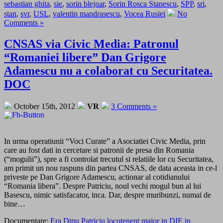
sebastian ghita
,
sie
,
sorin blejnar
,
Sorin Rosca Stanescu
,
SPP
,
sri
,
stan
,
svr
,
USL
,
valentin mandrasescu
,
Vocea Rusiei
No
Comments »
CNSAS via Civic Media: Patronul
“Romaniei libere” Dan Grigore
Adamescu nu a colaborat cu Securitatea.
DOC
October 15th, 2012
VR
3 Comments »
In urma operatiunii “Voci Curate” a Asociatiei Civic Media, prin
care au fost dati in cercetare si patronii de presa din Romania
(“mogulii”), spre a fi controlat trecutul si relatiile lor cu Securitatea,
am primit un nou raspuns din partea CNSAS, de data aceasta in ce-l
priveste pe Dan Grigore Adamescu, actionar al cotidianului
“Romania libera”. Despre Patriciu, noul vechi mogul bun al lui
Basescu, nimic satisfacator, inca. Dar, despre muribunzi, numai de
bine…
Documentare:
Era Dinu Patriciu locotenent major in DIE in