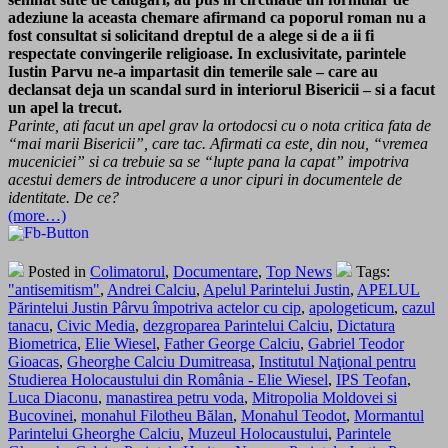
adeziune la aceasta chemare afirmand ca poporul roman nu a
fost consultat si solicitand dreptul de a alege si de a ii fi
respectate convingerile religioase. In exclusivitate, parintele
Iustin Parvu ne-a impartasit din temerile sale – care au
declansat deja un scandal surd in interiorul Bisericii – si a facut
un apel la trecut.
Parinte, ati facut un apel grav la ortodocsi cu o nota critica fata de
“mai marii Bisericii”, care tac. Afirmati ca este, din nou, “vremea
muceniciei” si ca trebuie sa se “lupte pana la capat” impotriva
acestui demers de introducere a unor cipuri in documentele de
identitate. De ce?
(more…)
Posted in
Colimatorul
,
Documentare
,
Top News
Tags:
"antisemitism"
,
Andrei Calciu
,
Apelul Parintelui Justin
,
APELUL
Părintelui Justin Pârvu împotriva actelor cu cip
,
apologeticum
,
cazul
tanacu
,
Civic Media
,
dezgroparea Parintelui Calciu
,
Dictatura
Biometrica
,
Elie Wiesel
,
Father George Calciu
,
Gabriel Teodor
Gioacas
,
Gheorghe Calciu Dumitreasa
,
Institutul Naţional pentru
Studierea Holocaustului din România - Elie Wiesel
,
IPS Teofan
,
Luca Diaconu
,
manastirea petru voda
,
Mitropolia Moldovei si
Bucovinei
,
monahul Filotheu Bălan
,
Monahul Teodot
,
Mormantul
Parintelui Gheorghe Calciu
,
Muzeul Holocaustului
,
Parintele