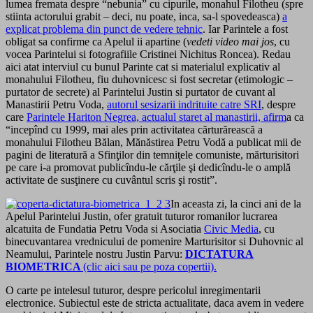
lumea fremata despre “nebunia” cu cipurile, monahul Filotheu (spre
stiinta actorului grabit – deci, nu poate, inca, sa-l spovedeasca)
a
explicat problema din punct de vedere tehnic
. Iar Parintele a fost
obligat sa confirme ca Apelul ii apartine (
vedeti video mai jos
, cu
vocea Parintelui si fotografiile Cristinei Nichitus Roncea). Redau
aici atat interviul cu bunul Parinte cat si materialul explicativ al
monahului Filotheu, fiu duhovnicesc si fost secretar (etimologic –
purtator de secrete) al Parintelui Justin si purtator de cuvant al
Manastirii Petru Voda,
autorul sesizarii indrituite catre SRI
, despre
care
Parintele Hariton Negrea, actualul staret al manastirii, afirm
a ca
“incepînd cu 1999, mai ales prin activitatea cărturărească a
monahului Filotheu Bălan, Mănăstirea Petru Vodă a publicat mii de
pagini de literatură a Sfinţilor din temniţele comuniste, mărturisitori
pe care i-a promovat publicîndu-le cărţile şi dedicîndu-le o amplă
activitate de susţinere cu cuvântul scris şi rostit”.
In aceasta zi, la cinci ani de la
Apelul Parintelui Justin, ofer gratuit tuturor romanilor lucrarea
alcatuita de Fundatia Petru Voda si Asociatia
Civic Media
, cu
binecuvantarea vrednicului de pomenire Marturisitor si Duhovnic al
Neamului, Parintele nostru Justin Parvu:
DICTATURA
BIOMETRICA
(clic aici sau pe poza copertii).
O carte pe intelesul tuturor, despre pericolul inregimentarii
electronice. Subiectul este de stricta actualitate, daca avem in vedere