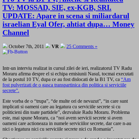
TV: MOSSAD, SIE, ex-KGB, SRI.
UPDATE: Apare in scena si miliardarul
israelian Eyal Ofer, ahtiat dupa… Money
Channel
October 7th, 2011
VR
25 Comments »
Intr-un interviu realizat in cursul zilei de ieri, realizatorul TV Radu
Moraru afirma despre el si echipa emisiunii Nasul, tocmai executati
de la postul 10 TV, dupa ce au fost dislocati de la B1 TV, ca
“Am
fost pulverizati de o gasca transpartinica din politica si serviciile
secrete”.
Este vorba de o “trupa”, “de multe ori de nevazut”, “in care sunt
implicati si oameni care au legatura cu serviciile secrete si cu
politicieni din toate partidele”, dezvaluie Radu Moraru. Problema
este, mai spune Moraru, ca “noi avem servicii secrete si avem
oameni care actioneaza in numele serviciilor secrete, dar care n-au
nici o legatura nici cu serviciile secrete nici cu Romania”.