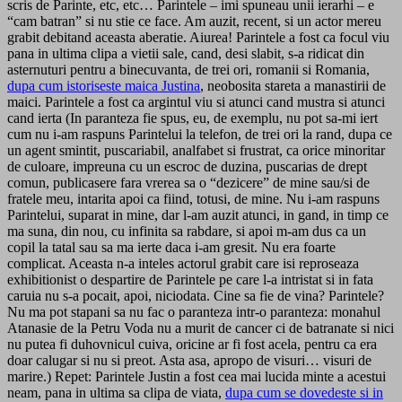
scris de Parinte, etc, etc… Parintele – imi spuneau unii ierarhi – e
“cam batran” si nu stie ce face. Am auzit, recent, si un actor mereu
grabit debitand aceasta aberatie. Aiurea! Parintele a fost ca focul viu
pana in ultima clipa a vietii sale, cand, desi slabit, s-a ridicat din
asternuturi pentru a binecuvanta, de trei ori, romanii si Romania,
dupa cum istoriseste maica Justina
, neobosita stareta a manastirii de
maici. Parintele a fost ca argintul viu si atunci cand mustra si atunci
cand ierta (In paranteza fie spus, eu, de exemplu, nu pot sa-mi iert
cum nu i-am raspuns Parintelui la telefon, de trei ori la rand, dupa ce
un agent smintit, puscariabil, analfabet si frustrat, ca orice minoritar
de culoare, impreuna cu un escroc de duzina, puscarias de drept
comun, publicasere fara vrerea sa o “dezicere” de mine sau/si de
fratele meu, intarita apoi ca fiind, totusi, de mine. Nu i-am raspuns
Parintelui, suparat in mine, dar l-am auzit atunci, in gand, in timp ce
ma suna, din nou, cu infinita sa rabdare, si apoi m-am dus ca un
copil la tatal sau sa ma ierte daca i-am gresit. Nu era foarte
complicat. Aceasta n-a inteles actorul grabit care isi reproseaza
exhibitionist o despartire de Parintele pe care l-a intristat si in fata
caruia nu s-a pocait, apoi, niciodata. Cine sa fie de vina? Parintele?
Nu ma pot stapani sa nu fac o paranteza intr-o paranteza: monahul
Atanasie de la Petru Voda nu a murit de cancer ci de batranate si nici
nu putea fi duhovnicul cuiva, oricine ar fi fost acela, pentru ca era
doar calugar si nu si preot. Asta asa, apropo de visuri… visuri de
marire.) Repet: Parintele Justin a fost cea mai lucida minte a acestui
neam, pana in ultima sa clipa de viata,
dupa cum se dovedeste si in