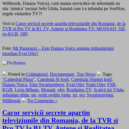
Willbrook, Daiana Voicu), cum mama serviciilor de informatii nu
stia ‘nimica’ tocmai Sebi Ghita, baiatul care l-a infundat pe SoriNus,
regele vinturilor TV?!
Vezi si
Caror servicii secrete apartin televiziunile din Romania, de la
TVR si Pro TV la B1 TV, Antene si Realitatea TV: MOSSAD, SIE,
ex-KGB, SRI
Foto:
Mr Paparazzi – Este Daiana Voicu amanta miliardarului
israelian Eyal Ofer?
Posted in
Colimatorul
,
Documentare
,
Top News
Tags:
"Cathedral Plaza"
,
Catedrala Sf Iosif
,
Catedrala Sfantul Iosif
,
Daiana Voicu
,
Elan Swartzenberg
,
Eyal Ofer
,
Fratii Ofer
,
FSB
,
KGB
,
Liviu Mihaiu
,
Mossad
,
ofer
,
Realitatea TV
,
Scalvii lui VIntu
,
sebastian ghita
,
sie
,
sorin ovidiu vintu
,
sri
,
svr
,
Swartzenvintu
,
Willbrook
No Comments »
Caror servicii secrete apartin
televiziunile din Romania, de la TVR si
Pro TV la B1 TV, Antene si Realitatea