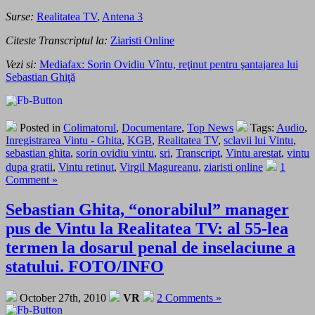
Surse:
Realitatea TV
,
Antena 3
Citeste Transcriptul la:
Ziaristi Online
Vezi si:
Mediafax: Sorin Ovidiu Vîntu, reţinut pentru şantajarea lui
Sebastian Ghiţă
Posted in
Colimatorul
,
Documentare
,
Top News
Tags:
Audio
,
Inregistrarea Vintu - Ghita
,
KGB
,
Realitatea TV
,
sclavii lui Vintu
,
sebastian ghita
,
sorin ovidiu vintu
,
sri
,
Transcript
,
Vintu arestat
,
vintu
dupa gratii
,
Vintu retinut
,
Virgil Magureanu
,
ziaristi online
1
Comment »
Sebastian Ghita, “onorabilul” manager
pus de Vintu la Realitatea TV: al 55-lea
termen la dosarul penal de inselaciune a
statului. FOTO/INFO
October 27th, 2010
VR
2 Comments »