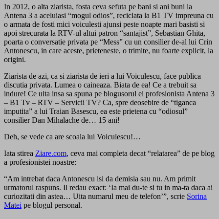
In 2012, o alta ziarista, fosta ceva sefuta pe bani si ani buni la
Antena 3 a aceluiasi “mogul odios”, reciclata la B1 TV impreuna cu
o armata de fosti mici voiculesti ajunsi peste noapte mari basisti si
apoi strecurata la RTV-ul altui patron “santajist”, Sebastian Ghita,
poarta o conversatie privata pe “Mess” cu un consilier de-al lui Crin
Antonescu, in care aceste, prieteneste, o trimite, nu foarte explicit, la
origini.
Ziarista de azi, ca si ziarista de ieri a lui Voiculescu, face publica
discutia privata. Lumea o caineaza. Biata de ea! Ce a trebuit sa
indure! Ce uita insa sa spuna pe blogusorul ei profesionista Antena 3
– B1 Tv – RTV – Servicii TV? Ca, spre deosebire de “tiganca
imputita” a lui Traian Basescu, ea este prietena cu “odiosul”
consilier Dan Mihalache de… 15 ani!
Deh, se vede ca are scoala lui Voiculescu!…
Iata stirea
Ziare.com
, ceva mai completa decat “relatarea” de pe blog
a profesionistei noastre:
“Am intrebat daca Antonescu isi da demisia sau nu. Am primit
urmatorul raspuns. Il redau exact: ‘Ia mai du-te si tu in ma-ta daca ai
curiozitati din astea… Uita numarul meu de telefon’”, scrie
Sorina
Matei
pe blogul personal.