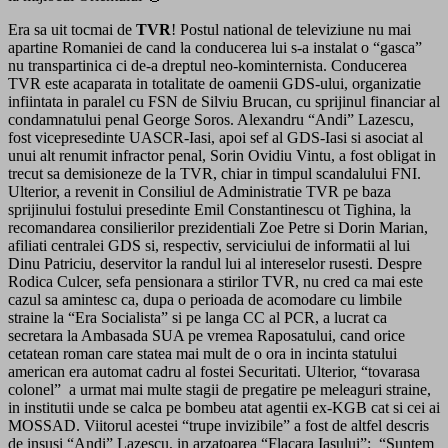
Era sa uit tocmai de
TVR
! Postul national de televiziune nu mai
apartine Romaniei de cand la conducerea lui s-a instalat o “gasca”
nu transpartinica ci de-a dreptul neo-kominternista. Conducerea
TVR este acaparata in totalitate de oamenii GDS-ului, organizatie
infiintata in paralel cu FSN de Silviu Brucan, cu sprijinul financiar al
condamnatului penal George Soros. Alexandru “Andi” Lazescu,
fost vicepresedinte UASCR-Iasi, apoi sef al GDS-Iasi si asociat al
unui alt renumit infractor penal, Sorin Ovidiu Vintu, a fost obligat in
trecut sa demisioneze de la TVR, chiar in timpul scandalului FNI.
Ulterior, a revenit in Consiliul de Administratie TVR pe baza
sprijinului fostului presedinte Emil Constantinescu ot Tighina, la
recomandarea consilierilor prezidentiali Zoe Petre si Dorin Marian,
afiliati centralei GDS si, respectiv, serviciului de informatii al lui
Dinu Patriciu, deservitor la randul lui al intereselor rusesti. Despre
Rodica Culcer, sefa pensionara a stirilor TVR, nu cred ca mai este
cazul sa amintesc ca, dupa o perioada de acomodare cu limbile
straine la “Era Socialista” si pe langa CC al PCR, a lucrat ca
secretara la Ambasada SUA pe vremea Raposatului, cand orice
cetatean roman care statea mai mult de o ora in incinta statului
american era automat cadru al fostei Securitati. Ulterior, “tovarasa
colonel” a urmat mai multe stagii de pregatire pe meleaguri straine,
in institutii unde se calca pe bombeu atat agentii ex-KGB cat si cei ai
MOSSAD. Viitorul acestei “trupe invizibile” a fost de altfel descris
de insusi “Andi” Lazescu, in arzatoarea “Flacara Iasului”: “Suntem