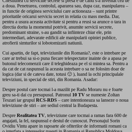
Chestiunea cu serviciile secrete si presa e de cand s-a inventat cea de
a doua. Penetrarea, controlul, apararea sau, dupa caz, manipularea –
in functie de originea serviciului care actioneaza – sunt printre
prioritatile oricarui serviciu secret in relatia cu mass media. Dar,
pentru a usura aceasta activitate si pentru a reusi sa arunce o tara in
directia dorita la momentul potrivit, anumite servicii secrete,
predominant straine, s-au gandit sa infiinteze chiar ele, prin
intermediari, adevarate edificii ale manipularii opiniei publice,
atrofierii simturilor si lobotomizarii natiunii.
Cui apartin, de fapt, televiziunile din Romania?, este o intrebare pe
care ar trebui sa si-o puna fiecare telespectator inainte de a apasa pe
butonul telecomenzii care il teleghideaza pe el si mintea sa. Pentru a
da cat de cat raspunsul la aceasta intrebare o sa ne folosim doar de
logica (dar si de cateva date, totusi 🙂 ), luand la ochi principalale
televiziuni, in special de stiri, din Romania. Asadar:
Despre postul care tocmai l-a mazilit pe Radu Moraru nu e foarte
greu sa-ti dai cu presupusul. Patronul
10 TV
se numeste Zoltan
Teszari iar grupul
RCS-RDS
– care intentioneaza sa lanseze o noua
televiziune de stiri – are sediul central la Budapesta.
Despre
Realitatea TV
, televiziune care tocmai a ramas fara 600 de
angajati, la fel, raspunsul e destul de cunoscut. Personajul Sorin
Ovidiu Vintu apare in rapoarte ale ofiterilor de informatii romani ca
o interfata a intereselor rusesti in Romania si Republica Moldova.