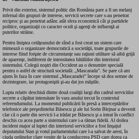
Privit din exterior, sistemul politic din România pare a fi un melanj
infernal din grupuri de interese, servicii secrete care s-au penetrat
reciproc şi au penetrat adânc atât sfera economică cât şi partidele
politice, organizaţii cu caracter ocult şi agenţi de influenţă ai
puterilor străine.
Pentru liniştea cetăţeanului de rând a fost creat un sistem care
mimează o organizare democratică a societăţii, toate grupurile de
interese fiind forţate de circumstanţe sau raţiuni utilitare să aibă grijă
de aparenţe, indiferent de intensitatea bătăliilor din interiorul
sistemului. Colegii noştri din Occident au o denumire specială
pentru o astfel de structură societală: „Mascarada”. Se pare că am
ajuns în faza în care sistemul „Mascaradei” începe să dea semne de
dezintegrare, iar protagoniştii şi-au dat jos măştile.
Lupta relativ deschisă dintre două coaliţii largi din cadrul serviciilor
secrete a căpătat intensitate în vara anului trecut în contextul
referendumului. La momentul publicării în presă a interceptărilor
telefonice ale preşedintelui Băsescu şi ale lui Sorin Blejnar a devenit
clar că o parte din servicii l-a trădat pe Băsescu şi a intrat în conflict
deschis cu acea parte a sistemului care i-a rămas fidelă. Al doilea
incident major al luptei din interiorul serviciilor a fost linşajul
deputatului Stan şi votul parlamentului care l-a salvat de arest, în
ciuda ordinelor clare venite de la conducerea PSD care dorea ca