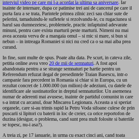
interviul video pe care mi l-a acordat la ultima sa aniversare
. Iar
inainte de internare, dupa ce patimise trei ani de cancerul pe care il
purta fara a se trata, Parintele primea zilnic zeci sau chiar sute de
pelerini, tamaduindu-le sufletele si rezolvandu-le, cu rugaciunea si
harul sau dumnezeiesc, problemele, practic infaptuind adevarate
minuni, pentru care exista marturii peste marturii. Nimeni nu mai
avea aceasta verva de a mangaia omul – si mic si mare, si bun si
nebun – in intreaga Romaniei si nici nu cred ca o sa mai aiba prea
curand.
In fine, sunt multe de spus. Poate alta data. Pe scurt, in cateva zile,
petitia online avea vreo
20 de mii de semnaturi
. A fost apoi
abandonata pentru a se strange semnaturi pe hartie pentru un
Referendum refuzat ilegal de presedintele Traian Basescu, intr-o
campanie fara precedent in Romania si chiar si in Europa, cu un
rezultat concret de 1.000.000 (un milion) de adeziuni, cu datele de
identificare ale sustinatorilor in dreptul semnaturilor. Un asemenea
numar de aderenti mai avusese, inainte de partidul comunist in care
s-a intrat cu arcanul, doar Miscarea Legionara. Aceasta a si speriat
organele, care si-au trimis rapid la Petru Voda sifoane culese de prin
puscarii si lipitori cu baterii in loc de creier, ca orice reportofon de
duzina (desigur, o problema, cand sunt prea mult folosite si bateriile
se topesc, nu-i asa?).
A treia zi, pe 17 ianuarie, in urma cu exact cinci ani, cand toata