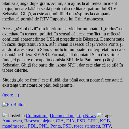
Stan să ajungă după gratii. Acum, am ajuns la al treilea incident
major, în care bătălia se dă pentru discreditarea patronului RTV
Sebastian Ghiţă, aceste acţiunii fiind un răspuns la campania
mediatică pornită de RTV împotriva lui Crin Antonescu.
Acest „război civil” din interiorul serviciilor nu poate fi „tradus” cu
exactitate în termeni politici, în sensul că acest conflict nu reflectă
conflictul aparent dintre USL şi preşedintele Băsescu. Demonstraţie:
în cazul deputatului Stan, atât Traian Băsescu cât şi Victor Ponta şi-
au dorit arestarea lui Stan. Conflictul nu poate fi interpretat nici ca o
dispută pe filiera SIE-SRI. Formal, atât deputatul Stan (în virtutea
funcţiei pe care o ocupa în comisia SRI de la Parlament) cât şi
Sebastian Ghiţă fac parte din „zona SRI”, dar este clar că se află în
tabere diferite.
Situaţia „de pe front” este fluidă, dar până acum poate fi constatată
existenţa următoarelor părţi beligerante.
(more…)
Posted in
Colimatorul
,
Documentare
,
Top News
Tags:
Antonescu
,
Basescu
,
blejnar
,
CIA
,
DIA
,
FSB
,
GRU
,
KGB
,
mandrasescu
,
PDL
,
PNL
,
Ponta
,
PSD
,
rosca stanescu
,
RTV
,