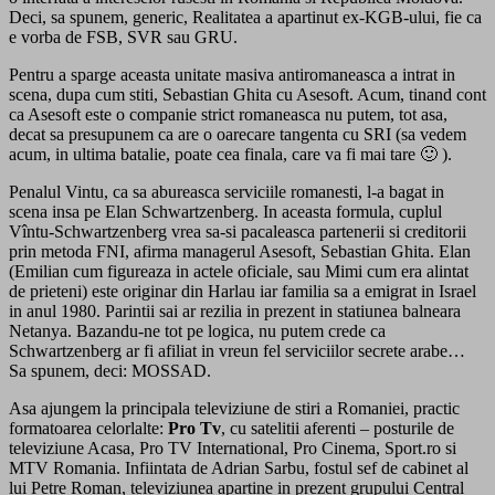
Deci, sa spunem, generic, Realitatea a apartinut ex-KGB-ului, fie ca
e vorba de FSB, SVR sau GRU.
Pentru a sparge aceasta unitate masiva antiromaneasca a intrat in
scena, dupa cum stiti, Sebastian Ghita cu Asesoft. Acum, tinand cont
ca Asesoft este o companie strict romaneasca nu putem, tot asa,
decat sa presupunem ca are o oarecare tangenta cu SRI (sa vedem
acum, in ultima batalie, poate cea finala, care va fi mai tare 🙂 ).
Penalul Vintu, ca sa abureasca serviciile romanesti, l-a bagat in
scena insa pe Elan Schwartzenberg. In aceasta formula, cuplul
Vîntu-Schwartzenberg vrea sa-si pacaleasca partenerii si creditorii
prin metoda FNI, afirma managerul Asesoft, Sebastian Ghita. Elan
(Emilian cum figureaza in actele oficiale, sau Mimi cum era alintat
de prieteni) este originar din Harlau iar familia sa a emigrat in Israel
in anul 1980. Parintii sai ar rezilia in prezent in statiunea balneara
Netanya. Bazandu-ne tot pe logica, nu putem crede ca
Schwartzenberg ar fi afiliat in vreun fel serviciilor secrete arabe…
Sa spunem, deci: MOSSAD.
Asa ajungem la principala televiziune de stiri a Romaniei, practic
formatoarea celorlalte:
Pro Tv
, cu satelitii aferenti – posturile de
televiziune Acasa, Pro TV International, Pro Cinema, Sport.ro si
MTV Romania. Infiintata de Adrian Sarbu, fostul sef de cabinet al
lui Petre Roman, televiziunea apartine in prezent grupului Central