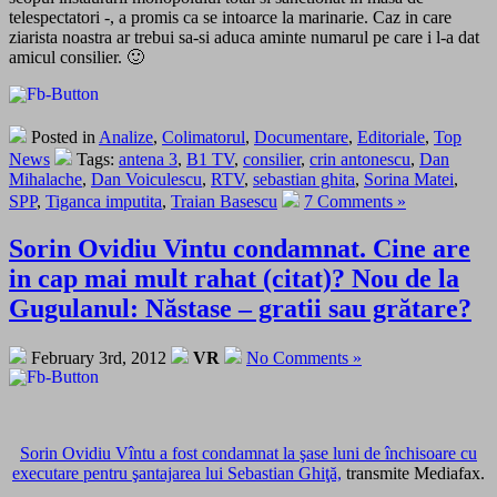
telespectatori -, a promis ca se intoarce la marinarie. Caz in care
ziarista noastra ar trebui sa-si aduca aminte numarul pe care i l-a dat
amicul consilier. 🙂
Posted in
Analize
,
Colimatorul
,
Documentare
,
Editoriale
,
Top
News
Tags:
antena 3
,
B1 TV
,
consilier
,
crin antonescu
,
Dan
Mihalache
,
Dan Voiculescu
,
RTV
,
sebastian ghita
,
Sorina Matei
,
SPP
,
Tiganca imputita
,
Traian Basescu
7 Comments »
Sorin Ovidiu Vintu condamnat. Cine are
in cap mai mult rahat (citat)? Nou de la
Gugulanul: Năstase – gratii sau grătare?
February 3rd, 2012
VR
No Comments »
Sorin Ovidiu Vîntu a fost condamnat la şase luni de închisoare cu
executare pentru şantajarea lui Sebastian Ghiţă,
transmite Mediafax.