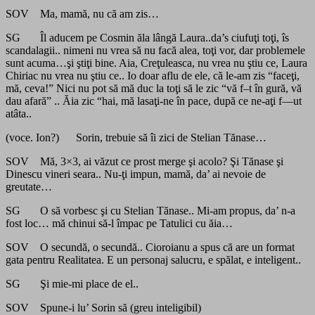
SOV Ma, mamă, nu că am zis…
SG Îl aducem pe Cosmin ăla lângă Laura..da’s ciufuţi toţi, îs
scandalagii.. nimeni nu vrea să nu facă alea, toţi vor, dar problemele
sunt acuma…şi ştiţi bine. Aia, Creţuleasca, nu vrea nu ştiu ce, Laura
Chiriac nu vrea nu ştiu ce.. Io doar aflu de ele, că le-am zis “faceţi,
mă, ceva!” Nici nu pot să mă duc la toţi să le zic “vă f–t în gură, vă
dau afară” .. Ăia zic “hai, mă lasaţi-ne în pace, după ce ne-aţi f—ut
atâta..
(voce. Ion?) Sorin, trebuie să îi zici de Stelian Tănase…
SOV Mă, 3×3, ai văzut ce prost merge şi acolo? Şi Tănase şi
Dinescu vineri seara.. Nu-ţi impun, mamă, da’ ai nevoie de
greutate…
SG O să vorbesc şi cu Stelian Tănase.. Mi-am propus, da’ n-a
fost loc… mă chinui să-l împac pe Tatulici cu ăia…
SOV O secundă, o secundă.. Cioroianu a spus că are un format
gata pentru Realitatea. E un personaj salucru, e spălat, e inteligent..
SG Şi mie-mi place de el..
SOV Spune-i lu’ Sorin să (greu inteligibil)