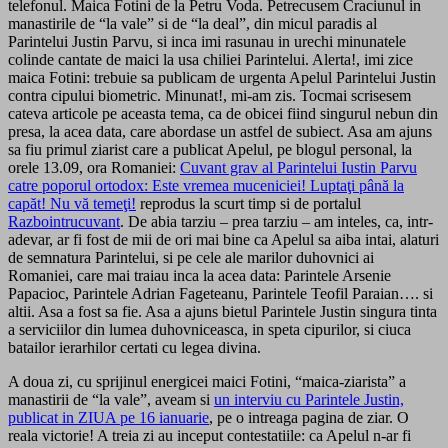
telefonul. Maica Fotini de la Petru Voda. Petrecusem Craciunul in
manastirile de “la vale” si de “la deal”, din micul paradis al
Parintelui Justin Parvu, si inca imi rasunau in urechi minunatele
colinde cantate de maici la usa chiliei Parintelui. Alerta!, imi zice
maica Fotini: trebuie sa publicam de urgenta Apelul Parintelui Justin
contra cipului biometric. Minunat!, mi-am zis. Tocmai scrisesem
cateva articole pe aceasta tema, ca de obicei fiind singurul nebun din
presa, la acea data, care abordase un astfel de subiect. Asa am ajuns
sa fiu primul ziarist care a publicat Apelul, pe blogul personal, la
orele 13.09, ora Romaniei:
Cuvant grav al Parintelui Iustin Parvu
catre poporul ortodox: Este vremea muceniciei! Luptaţi până la
capăt! Nu vă temeţi!
reprodus la scurt timp si de portalul
Razbointrucuvant
. De abia tarziu – prea tarziu – am inteles, ca, intr-
adevar, ar fi fost de mii de ori mai bine ca Apelul sa aiba intai, alaturi
de semnatura Parintelui, si pe cele ale marilor duhovnici ai
Romaniei, care mai traiau inca la acea data: Parintele Arsenie
Papacioc, Parintele Adrian Fageteanu, Parintele Teofil Paraian…. si
altii. Asa a fost sa fie. Asa a ajuns bietul Parintele Justin singura tinta
a serviciilor din lumea duhovniceasca, in speta cipurilor, si ciuca
batailor ierarhilor certati cu legea divina.
A doua zi, cu sprijinul energicei maici Fotini, “maica-ziarista” a
manastirii de “la vale”, aveam si
un interviu cu Parintele Justin,
publicat in ZIUA pe 16 ianuarie
, pe o intreaga pagina de ziar. O
reala victorie! A treia zi au inceput contestatiile: ca Apelul n-ar fi