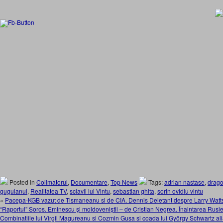
Posted in
Colimatorul
,
Documentare
,
Top News
Tags:
adrian nastase
,
drago
gugulanul
,
Realitatea TV
,
sclavii lui Vintu
,
sebastian ghita
,
sorin ovidiu vintu
«
Pacepa-KGB vazut de Tismaneanu si de CIA. Dennis Deletant despre Larry Watt
“Raportul” Soros. Eminescu şi moldoveniştii – de Cristian Negrea. Înaintarea Rusi
Combinatiile lui Virgil Magureanu si Cozmin Gusa si coada lui György Schwartz al