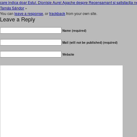
care indica doar Estul. Dionisie Aurel Agache despre Recensamant si satisfacția ne
Tamás Sándor
»
You can
leave a response
, or
trackback
from your own site.
Leave a Reply
Name (required)
Mail (will not be published) (required)
Website