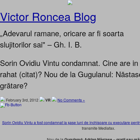
Victor Roncea Blog
„Adevarul ramane, oricare ar fi soarta
slujitorilor sai" – Gh. I. B.
Sorin Ovidiu Vintu condamnat. Cine are in
rahat (citat)? Nou de la Gugulanul: Năstase
grătare?
February 3rd, 2012
VR
No Comments »
Sorin Ovidiu Vîntu a fost condamnat la şase luni de închisoare cu executare pentr
transmite Mediafax.
Nou de la
Gugulanul: Adrian Năstase – gratii sau gră