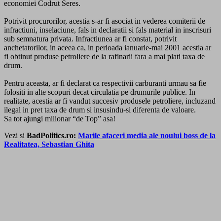
economiei Codrut Seres.
Potrivit procurorilor, acestia s-ar fi asociat in vederea comiterii de
infractiuni, inselaciune, fals in declaratii si fals material in inscrisuri
sub semnatura privata. Infractiunea ar fi constat, potrivit
anchetatorilor, in aceea ca, in perioada ianuarie-mai 2001 acestia ar
fi obtinut produse petroliere de la rafinarii fara a mai plati taxa de
drum.
Pentru aceasta, ar fi declarat ca respectivii carburanti urmau sa fie
folositi in alte scopuri decat circulatia pe drumurile publice. In
realitate, acestia ar fi vandut succesiv produsele petroliere, incluzand
ilegal in pret taxa de drum si insusindu-si diferenta de valoare.
Sa tot ajungi milionar “de Top” asa!
Vezi si
BadPolitics.ro:
Marile afaceri media ale noului boss de la
Realitatea, Sebastian Ghita