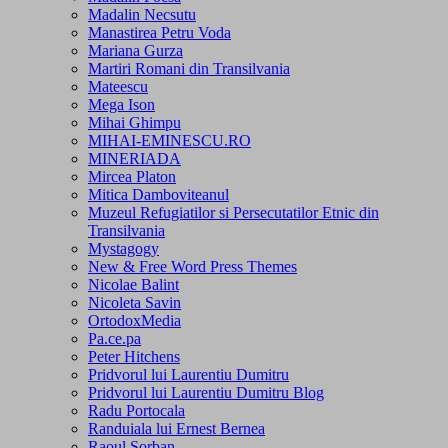
Madalin Necsutu
Manastirea Petru Voda
Mariana Gurza
Martiri Romani din Transilvania
Mateescu
Mega Ison
Mihai Ghimpu
MIHAI-EMINESCU.RO
MINERIADA
Mircea Platon
Mitica Damboviteanul
Muzeul Refugiatilor si Persecutatilor Etnic din
Transilvania
Mystagogy
New & Free Word Press Themes
Nicolae Balint
Nicoleta Savin
OrtodoxMedia
Pa.ce.pa
Peter Hitchens
Pridvorul lui Laurentiu Dumitru
Pridvorul lui Laurentiu Dumitru Blog
Radu Portocala
Randuiala lui Ernest Bernea
Raoul Sorban