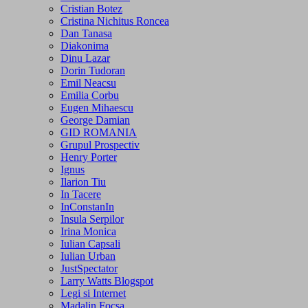
Cristian Botez
Cristina Nichitus Roncea
Dan Tanasa
Diakonima
Dinu Lazar
Dorin Tudoran
Emil Neacsu
Emilia Corbu
Eugen Mihaescu
George Damian
GID ROMANIA
Grupul Prospectiv
Henry Porter
Ignus
Ilarion Tiu
In Tacere
InConstanIn
Insula Serpilor
Irina Monica
Iulian Capsali
Iulian Urban
JustSpectator
Larry Watts Blogspot
Legi si Internet
Madalin Focsa