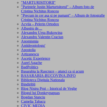
"MARTURISITORII"
"Parintele Justin Marturisitorul" – Album foto de
Cristina Nichitus Roncea
"Precum in cer asa si pe pamant" – Album de fotografie
Cristina Nichitus Roncea
Acvila – Pelerin Ortodox
Albastru de…
Alexandru Ursu-Bukowina
Alexandru Valentin Craciun
Anomismia
Antideontologu'
Apostolia
Artizanescu
Ascetic Experience
Aurel Agache
BadPolitics
Basarabia la Rascruce – atunci ca si acum
BASARABIA-BUCOVINA.INFO
Biblioteca Digitala Nationala
Bindiribli
Blog Nistru Prut – Istoricul de Veghe
Blogul lui Donkeypapuas
Bogdan Stanciu
Camelia Tabacu
CIVIC MEDIA