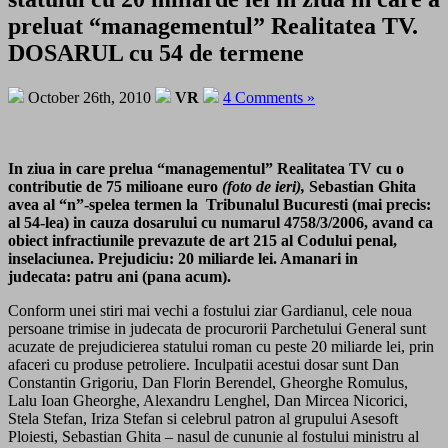
preluat “managementul” Realitatea TV.
DOSARUL cu 54 de termene
October 26th, 2010
VR
4 Comments »
In ziua in care prelua “managementul” Realitatea TV cu o
contributie de 75 milioane euro
(foto de ieri),
Sebastian Ghita
avea al “n”-spelea termen la Tribunalul Bucuresti (mai precis:
al 54-lea) in cauza dosarului cu numarul 4758/3/2006, avand ca
obiect infractiunile prevazute de art 215 al Codului penal,
inselaciunea. Prejudiciu: 20 miliarde lei. Amanari in
judecata: patru ani (pana acum).
Conform unei stiri mai vechi a fostului ziar Gardianul, cele noua
persoane trimise in judecata de procurorii Parchetului General sunt
acuzate de prejudicierea statului roman cu peste 20 miliarde lei, prin
afaceri cu produse petroliere. Inculpatii acestui dosar sunt Dan
Constantin Grigoriu, Dan Florin Berendel, Gheorghe Romulus,
Lalu Ioan Gheorghe, Alexandru Lenghel, Dan Mircea Nicorici,
Stela Stefan, Iriza Stefan si celebrul patron al grupului Asesoft
Ploiesti, Sebastian Ghita – nasul de cununie al fostului ministru al