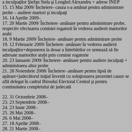
a inculpaţilor Ştefan Stela şi Lenghel Alexandru + adrese INEP
15. 15 Mai 2009/ Încheiere- cauza s-a amânat pentru administrare
probe – audiere martori şi inculpaţi
16. 14 Aprilie 2009–
17. 20 Martie 2009/ Încheiere- amânare pentru administrare probe,
respectiv efectuarea comisiei rogatorii în vederea audierii martorilor
arabi
18. 9 Martie 2009/ Încheiere- amânare pentru administrare probe
19. 12 Februarie 2009/ Încheiere- amânare în vederea audierii
inculpaţilor+depunerea la dosar a întrebărilor ce urmează să fie
adresate martorilor arabi prin comisie rogatorie
20. 23 Ianuarie 2009/ Încheiere- amânare pentru audiere inculpaţi +
administrarea altor probe
21. 28 Noiembrie 2008/ Încheiere- amânare pentru lipsă de
apărare+judecătorul iniţial învestit cu soluţionarea prezentei cauze se
află delegat în cadrul Biroului Electoral Central şi pentru
continuitatea completului de judecată
22. 31 Octombrie 2008–
23. 23 Septembrie 2008–
24. 23 Iunie 2008–
25. 26 Mai 2008–
26. 6 Mai 2008–
27. 18 Aprilie 2008–
28. 21 Martie 2008–