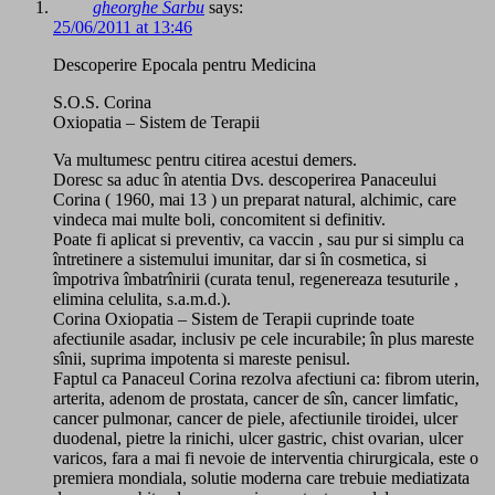
gheorghe Sarbu
says:
25/06/2011 at 13:46
Descoperire Epocala pentru Medicina
S.O.S. Corina
Oxiopatia – Sistem de Terapii
Va multumesc pentru citirea acestui demers.
Doresc sa aduc în atentia Dvs. descoperirea Panaceului
Corina ( 1960, mai 13 ) un preparat natural, alchimic, care
vindeca mai multe boli, concomitent si definitiv.
Poate fi aplicat si preventiv, ca vaccin , sau pur si simplu ca
întretinere a sistemului imunitar, dar si în cosmetica, si
împotriva îmbatrînirii (curata tenul, regenereaza tesuturile ,
elimina celulita, s.a.m.d.).
Corina Oxiopatia – Sistem de Terapii cuprinde toate
afectiunile asadar, inclusiv pe cele incurabile; în plus mareste
sînii, suprima impotenta si mareste penisul.
Faptul ca Panaceul Corina rezolva afectiuni ca: fibrom uterin,
arterita, adenom de prostata, cancer de sîn, cancer limfatic,
cancer pulmonar, cancer de piele, afectiunile tiroidei, ulcer
duodenal, pietre la rinichi, ulcer gastric, chist ovarian, ulcer
varicos, fara a mai fi nevoie de interventia chirurgicala, este o
premiera mondiala, solutie moderna care trebuie mediatizata