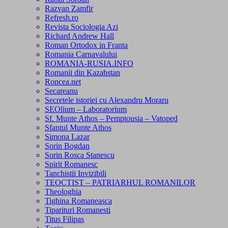
Razvan Zamfir
Refresh.ro
Revista Sociologia Azi
Richard Andrew Hall
Roman Ortodox in Franta
Romania Carnavalului
ROMANIA-RUSIA.INFO
Romanii din Kazahstan
Roncea.net
Secareanu
Secretele istoriei cu Alexandru Moraru
SEOlium – Laboratorium
Sf. Munte Athos – Pemptousia – Vatoped
Sfantul Munte Athos
Simona Lazar
Sorin Bogdan
Sorin Rosca Stanescu
Spirit Romanesc
Tanchistii Invizibili
TEOCTIST – PATRIARHUL ROMANILOR
Theologhia
Tighina Romaneasca
Tiparituri Romanesti
Titus Filipas