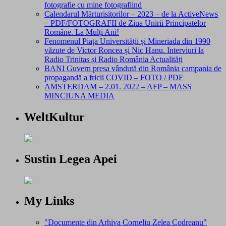
fotografie cu mine fotografiind
Calendarul Mărturisitorilor – 2023 – de la ActiveNews
– PDF/FOTOGRAFII de Ziua Unirii Principatelor
Române. La Mulți Ani!
Fenomenul Piața Universității și Mineriada din 1990
văzute de Victor Roncea și Nic Hanu. Interviuri la
Radio Trinitas și Radio România Actualități
BANI Guvern presa vândută din România campania de
propagandă a fricii COVID – FOTO / PDF
AMSTERDAM – 2.01. 2022 – AFP – MASS
MINCIUNA MEDIA
WeltKultur
Sustin Legea Apei
My Links
"Documente din Arhiva Corneliu Zelea Codreanu"