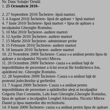
Nr. Data/ Soluţie/ Detalii
1.
25 Octombrie 2010–
2. 27 Septembrie 2010/ Încheiere- lipsă martori.
3. 4 August 2010/ Încheiere- lipsă de apărare + lipsă martori
4. 7 Iunie 2010/ Încheiere- lipsă martori + lipsa de apărare a
inculpatului Gheorghe Romulus.
5. 10 Mai 2010/ Încheiere- audiere martori
6. 12 Aprilie 2010/ Încheiere- audiere martori
7. 15 Martie 2010/ Încheiere- administrare probe
8. 15 Februarie 2010/ Încheiere- audiere martori
9. 18 Ianuarie 2010/ Încheiere- audiere martori
10. 23 Noiembrie 2009/ Încheiere- Cauza s-a amânat pentru lipsa de
apărare a inculpatului Nicorici Mircea.
11. 26 Octombrie 2009/ Încheiere- cauza s-a amânat faţă de
imposibilitatea de prezentare a d-lui avocat Ilie Iordăchescu Ion,
apărătorul inc. Gheorghe Romulus.
12. 28 Septembrie 2009/ Încheiere- Cauza s-a amânat faţă de
protestul judecătorilor şi grefierilor.
13. 7 August 2009/ Încheiere- Cauza s-a amânat pentru
imposibilitatea de prezentare a apărătorilor aleşi ai inculpaţilor
Grigoriu Dan Constantin, Lalu Ioan Gheorghe,Gheorghe Romulus,
lipsa de apărare a inculpaţilor Lenghel Alexandru, Nicorici Mircea
Daniel şi lipsa martorilor din rechizitoriu.
14. 9 Iunie 2009/ Încheiere- cauza s-a amânat pentru lipsa de apărare