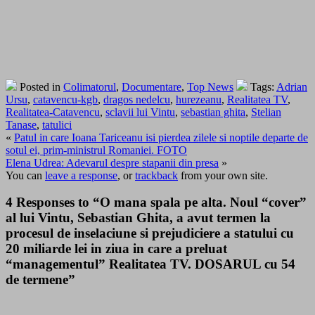
Posted in
Colimatorul
,
Documentare
,
Top News
Tags:
Adrian
Ursu
,
catavencu-kgb
,
dragos nedelcu
,
hurezeanu
,
Realitatea TV
,
Realitatea-Catavencu
,
sclavii lui Vintu
,
sebastian ghita
,
Stelian
Tanase
,
tatulici
«
Patul in care Ioana Tariceanu isi pierdea zilele si noptile departe de
sotul ei, prim-ministrul Romaniei. FOTO
Elena Udrea: Adevarul despre stapanii din presa
»
You can
leave a response
, or
trackback
from your own site.
4 Responses to “O mana spala pe alta. Noul “cover”
al lui Vintu, Sebastian Ghita, a avut termen la
procesul de inselaciune si prejudiciere a statului cu
20 miliarde lei in ziua in care a preluat
“managementul” Realitatea TV. DOSARUL cu 54
de termene”