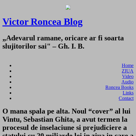
Victor Roncea Blog
„Adevarul ramane, oricare ar fi soarta
slujitorilor sai" – Gh. I. B.
Home
ZIUA
Video
Audio
Roncea Books
Links
Contact
O mana spala pe alta. Noul “cover” al lui
Vintu, Sebastian Ghita, a avut termen la
procesul de inselaciune si prejudiciere a
statului cu 20 miliarde lei in ziua in care a