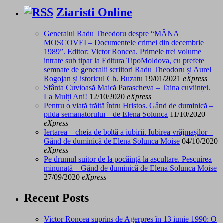
Ziaristi Online
Generalul Radu Theodoru despre “MÂNA
MOSCOVEI – Documentele crimei din decembrie
1989”. Editor: Victor Roncea. Primele trei volume
intrate sub tipar la Editura TipoMoldova, cu prefețe
semnate de generalii scriitori Radu Theodoru și Aurel
Rogojan și istoricul Gh. Buzatu
19/01/2021
eXpress
Sfânta Cuvioasă Maică Parascheva – Taina cuviinței.
La Mulți Ani!
12/10/2020
eXpress
Pentru o viață trăită întru Hristos. Gând de duminică –
pilda semănătorului – de Elena Solunca
11/10/2020
eXpress
Iertarea – cheia de boltă a iubirii. Iubirea vrăjmașilor –
Gând de duminică de Elena Solunca Moise
04/10/2020
eXpress
Pe drumul suitor de la pocăință la ascultare. Pescuirea
minunată – Gând de duminică de Elena Solunca Moise
27/09/2020
eXpress
Recent Posts
Victor Roncea suprins de Agerpres în 13 iunie 1990: O