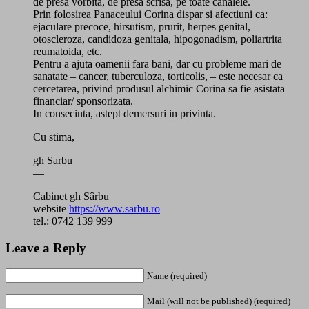
de presa vorbita, de presa scrisa, pe toate canalele.
Prin folosirea Panaceului Corina dispar si afectiuni ca:
ejaculare precoce, hirsutism, prurit, herpes genital,
otoscleroza, candidoza genitala, hipogonadism, poliartrita
reumatoida, etc.
Pentru a ajuta oamenii fara bani, dar cu probleme mari de
sanatate – cancer, tuberculoza, torticolis, – este necesar ca
cercetarea, privind produsul alchimic Corina sa fie asistata
financiar/ sponsorizata.
In consecinta, astept demersuri in privinta.
Cu stima,
gh Sarbu
—
Cabinet gh Sârbu
website
https://www.sarbu.ro
tel.: 0742 139 999
Leave a Reply
Name (required)
Mail (will not be published) (required)