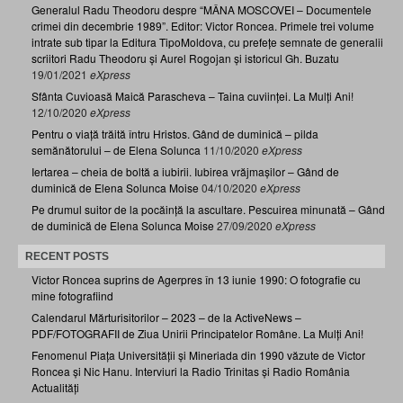
Generalul Radu Theodoru despre “MÂNA MOSCOVEI – Documentele
crimei din decembrie 1989”. Editor: Victor Roncea. Primele trei volume
intrate sub tipar la Editura TipoMoldova, cu prefețe semnate de generalii
scriitori Radu Theodoru și Aurel Rogojan și istoricul Gh. Buzatu
19/01/2021
eXpress
Sfânta Cuvioasă Maică Parascheva – Taina cuviinței. La Mulți Ani!
12/10/2020
eXpress
Pentru o viață trăită întru Hristos. Gând de duminică – pilda
semănătorului – de Elena Solunca
11/10/2020
eXpress
Iertarea – cheia de boltă a iubirii. Iubirea vrăjmașilor – Gând de
duminică de Elena Solunca Moise
04/10/2020
eXpress
Pe drumul suitor de la pocăință la ascultare. Pescuirea minunată – Gând
de duminică de Elena Solunca Moise
27/09/2020
eXpress
RECENT POSTS
Victor Roncea suprins de Agerpres în 13 iunie 1990: O fotografie cu
mine fotografiind
Calendarul Mărturisitorilor – 2023 – de la ActiveNews –
PDF/FOTOGRAFII de Ziua Unirii Principatelor Române. La Mulți Ani!
Fenomenul Piața Universității și Mineriada din 1990 văzute de Victor
Roncea și Nic Hanu. Interviuri la Radio Trinitas și Radio România
Actualități