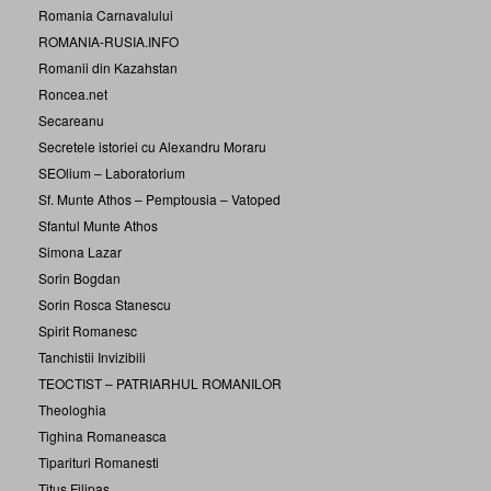
Romania Carnavalului
ROMANIA-RUSIA.INFO
Romanii din Kazahstan
Roncea.net
Secareanu
Secretele istoriei cu Alexandru Moraru
SEOlium – Laboratorium
Sf. Munte Athos – Pemptousia – Vatoped
Sfantul Munte Athos
Simona Lazar
Sorin Bogdan
Sorin Rosca Stanescu
Spirit Romanesc
Tanchistii Invizibili
TEOCTIST – PATRIARHUL ROMANILOR
Theologhia
Tighina Romaneasca
Tiparituri Romanesti
Titus Filipas