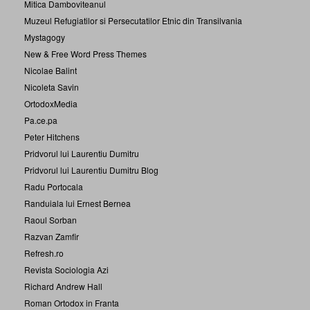
Mitica Damboviteanul
Muzeul Refugiatilor si Persecutatilor Etnic din Transilvania
Mystagogy
New & Free Word Press Themes
Nicolae Balint
Nicoleta Savin
OrtodoxMedia
Pa.ce.pa
Peter Hitchens
Pridvorul lui Laurentiu Dumitru
Pridvorul lui Laurentiu Dumitru Blog
Radu Portocala
Randuiala lui Ernest Bernea
Raoul Sorban
Razvan Zamfir
Refresh.ro
Revista Sociologia Azi
Richard Andrew Hall
Roman Ortodox in Franta