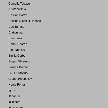
Camelia Tabacu
CIVIC MEDIA
Cristian Botez
Cristina Nichitus Roncea
Dan Tanasa
Diakonima
Dinu Lazar
Dorin Tudoran
Emil Neacsu
Emilia Corbu
Eugen Mihaescu
George Damian
GID ROMANIA
Grupul Prospectiv
Henry Porter
Ignus
Ilarion Tiu
In Tacere
InConstanIn