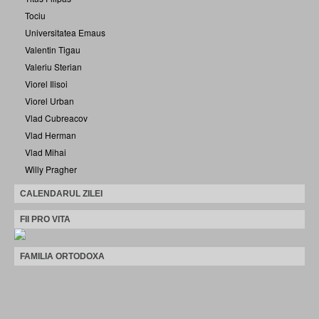
Tociu
Universitatea Emaus
Valentin Tigau
Valeriu Sterian
Viorel Ilisoi
Viorel Urban
Vlad Cubreacov
Vlad Herman
Vlad Mihai
Willy Pragher
CALENDARUL ZILEI
FII PRO VITA
FAMILIA ORTODOXA