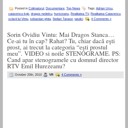
Posted in
Colimatorul
,
Documentare
,
Top News
Tags:
Adrian Ursu
,
catavencu-kgb
,
dragos nedelcu
,
hurezeanu
,
Realitatea TV
,
Realitatea-Catavencu
,
sclavii lui Vintu
,
sebastian ghita
,
Stelian Tanase
,
tatulici
4 Comments »
Sorin Ovidiu Vintu: Mai Dragos Stanca…
Ce-ai tu în cap? Rahat? Tu, chiar dacă eşti
prost, ai trecut la categoria “eşti prostul
meu”. VIDEO si noile STENOGRAME. PS:
Cand apar stenogramele cu domnul director
RTV Emil Hurezeanu?
October 20th, 2010
VR
4 Comments »