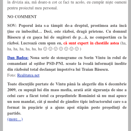
în divizia aia, mă doare-n cot ce faci tu acolo, eu cumpăr nişte oameni
pentru proiectul meu personal.
NO COMMENT
SOV:
Poporul ăsta s-a tâmpit de-a dreptul, prostimea asta încă
ţine cu imbecilul…
Deci, este război, dragă prietene. Cu domnul
Băsescu şi cu gaşca lui de sugători de p…ă, ne comportăm ca la
război.
Lucrează cum spun eu,
că sunt expert în chestiile astea
(ha,
ha, ha, ha, ha, ha, ha 🙂 🙂 🙂 🙂 🙂 🙂 🙂 )
Dan Badea:
Noua serie de stenograme cu Sorin Vîntu în rolul de
comandant al oştilor PSD-PNL scoate la iveală informaţii inedite
din războiul total declanşat împotriva lui Traian Băsescu.
Foto:
Realitatea.net
Toate discuţiile purtate de Vîntu pånă la alegerile din 6 decembrie
2009, cu supuşii lui din mass media, arată atât siguranţa de sine a
celui care a făcut totul ca preşedintele României să nu mai apuce
un nou mandat, cât şi modul de gândire tipic infractorului care s-a
format în puşcărie şi a ajuns apoi stăpân peste preşedinţi de
partide.
(more…)