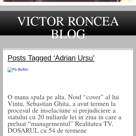
VICTOR RONCEA
BLOG
„ADEVARUL RAMANE, ORICARE AR FI SOARTA SLUJITORILOR SAI" – GH. I. B.
Posts Tagged ‘Adrian Ursu’
O mana spala pe alta. Noul “cover” al lui
Vintu, Sebastian Ghita, a avut termen la
procesul de inselaciune si prejudiciere a
statului cu 20 miliarde lei in ziua in care a
preluat “managementul” Realitatea TV.
DOSARUL cu 54 de termene