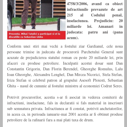
4758/3/2006, avand ca obiect
infractiunile prevazute de art
215 al Codului penal,
inselaciunea. Prejudiciu: 20
miliarde lei. Amanari in
judecata: patru ani (pana
acum).
Conform unei stiri mai vechi a fostului ziar Gardianul, cele noua
persoane trimise in judecata de procurorii Parchetului General sunt
acuzate de prejudicierea statului roman cu peste 20 miliarde lei, prin
afaceri cu produse petroliere. Inculpatii acestui dosar sunt Dan
Constantin Grigoriu, Dan Florin Berendel, Gheorghe Romulus, Lalu
Ioan Gheorghe, Alexandru Lenghel, Dan Mircea Nicorici, Stela Stefan,
Iriza Stefan si celebrul patron al grupului Asesoft Ploiesti, Sebastian
Ghita – nasul de cununie al fostului ministru al economiei Codrut Seres.
Potrivit procurorilor, acestia s-ar fi asociat in vederea comiterii de
infractiuni, inselaciune, fals in declaratii si fals material in inscrisuri
sub semnatura privata. Infractiunea ar fi constat, potrivit anchetatorilor,
in aceea ca, in perioada ianuarie-mai 2001 acestia ar fi obtinut produse
petroliere de la rafinarii fara a mai plati taxa de drum.