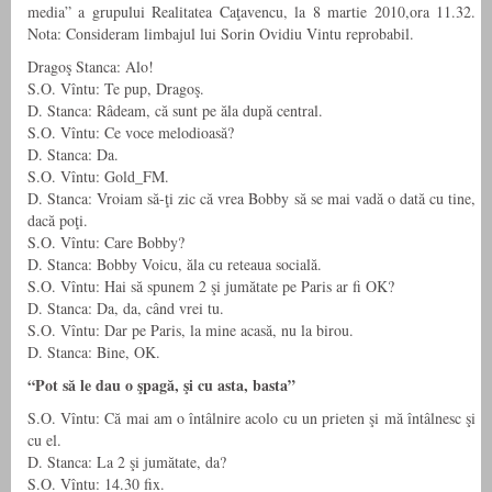
media” a grupului Realitatea Caţavencu, la 8 martie 2010,ora 11.32.
Nota: Consideram limbajul lui Sorin Ovidiu Vintu reprobabil.
Dragoş Stanca: Alo!
S.O. Vîntu: Te pup, Dragoş.
D. Stanca: Râdeam, că sunt pe ăla după central.
S.O. Vîntu: Ce voce melodioasă?
D. Stanca: Da.
S.O. Vîntu: Gold_FM.
D. Stanca: Vroiam să-ţi zic că vrea Bobby să se mai vadă o dată cu tine,
dacă poţi.
S.O. Vîntu: Care Bobby?
D. Stanca: Bobby Voicu, ăla cu reteaua
socială.
S.O. Vîntu: Hai să spunem 2 şi jumătate pe Paris ar fi OK?
D. Stanca: Da, da, când vrei tu.
S.O. Vîntu: Dar pe Paris, la mine acasă, nu la birou.
D. Stanca: Bine, OK.
“Pot să le dau o şpagă, şi cu asta, basta”
S.O. Vîntu: Că mai am o întâlnire acolo cu un prieten şi mă întâlnesc şi
cu el.
D. Stanca: La 2 şi jumătate, da?
S.O. Vîntu: 14.30 fix.