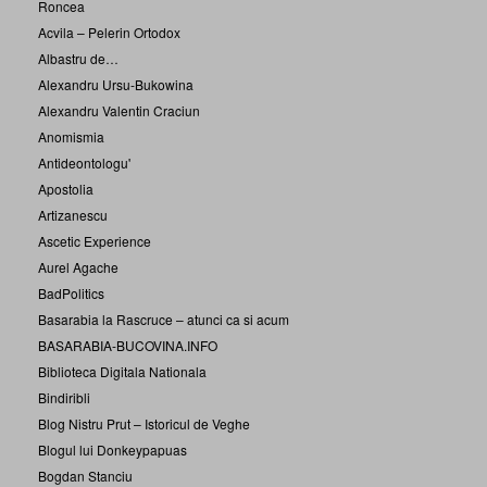
Roncea
Acvila – Pelerin Ortodox
Albastru de…
Alexandru Ursu-Bukowina
Alexandru Valentin Craciun
Anomismia
Antideontologu'
Apostolia
Artizanescu
Ascetic Experience
Aurel Agache
BadPolitics
Basarabia la Rascruce – atunci ca si acum
BASARABIA-BUCOVINA.INFO
Biblioteca Digitala Nationala
Bindiribli
Blog Nistru Prut – Istoricul de Veghe
Blogul lui Donkeypapuas
Bogdan Stanciu