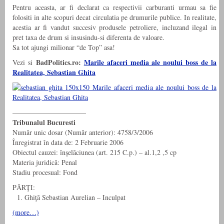
Pentru aceasta, ar fi declarat ca respectivii carburanti urmau sa fie
folositi in alte scopuri decat circulatia pe drumurile publice. In realitate,
acestia ar fi vandut succesiv produsele petroliere, incluzand ilegal in
pret taxa de drum si insusindu-si diferenta de valoare.
Sa tot ajungi milionar “de Top” asa!
BadPolitics.ro:
Marile afaceri media ale noului boss de la
Vezi si
Realitatea, Sebastian Ghita
——————————–
Tribunalul Bucuresti
Număr unic dosar (Număr anterior): 4758/3/2006
Înregistrat în data de: 2 Februarie 2006
Obiectul cauzei: înşelăciunea (art. 215 C.p.) – al.1,2 ,5 cp
Materia juridică: Penal
Stadiu procesual: Fond
PĂRŢI:
1. Ghiţă Sebastian Aurelian – Inculpat
(more…)