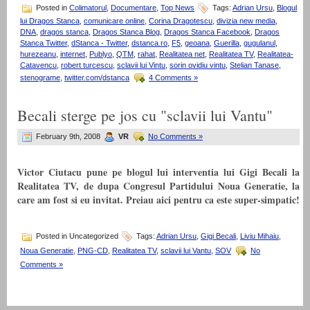
Posted in
Colimatorul
,
Documentare
,
Top News
Tags:
Adrian Ursu
,
Blogul
lui Dragos Stanca
,
comunicare online
,
Corina Dragotescu
,
divizia new media
,
DNA
,
dragos stanca
,
Dragos Stanca Blog
,
Dragos Stanca Facebook
,
Dragos
Stanca Twitter
,
dStanca - Twitter
,
dstanca.ro
,
F5
,
geoana
,
Guerilla
,
gugulanul
,
hurezeanu
,
internet
,
Publyo
,
QTM
,
rahat
,
Realitatea net
,
Realitatea TV
,
Realitatea-
Catavencu
,
robert turcescu
,
sclavii lui Vintu
,
sorin ovidiu vintu
,
Stelian Tanase
,
stenograme
,
twitter.com/dstanca
4 Comments »
Becali sterge pe jos cu "sclavii lui Vantu"
February 9th, 2008
VR
No Comments »
Victor Ciutacu pune pe blogul lui interventia lui Gigi Becali la
Realitatea TV, de dupa Congresul Partidului Noua Generatie, la
care am fost si eu invitat. Preiau aici pentru ca este super-simpatic!
Posted in Uncategorized
Tags:
Adrian Ursu
,
Gigi Becali
,
Liviu Mihaiu
,
Noua Generatie
,
PNG-CD
,
Realitatea TV
,
sclavii lui Vantu
,
SOV
No
Comments »