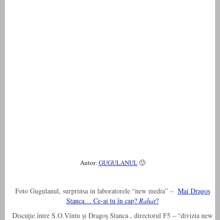
Autor:
GUGULANUL
🙂
Foto Gugulanul, surprinsa in laboratorele “new media” –
Mai Dragos
Stanca… Ce-ai tu în cap?
Rahat
?
Discuţie între S.O.Vîntu şi Dragoş Stanca , directorul F5 – “divizia new