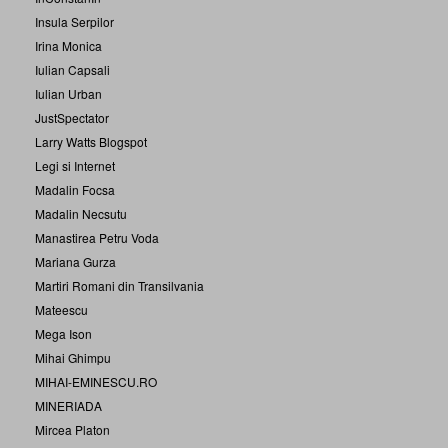
Insula Serpilor
Irina Monica
Iulian Capsali
Iulian Urban
JustSpectator
Larry Watts Blogspot
Legi si Internet
Madalin Focsa
Madalin Necsutu
Manastirea Petru Voda
Mariana Gurza
Martiri Romani din Transilvania
Mateescu
Mega Ison
Mihai Ghimpu
MIHAI-EMINESCU.RO
MINERIADA
Mircea Platon