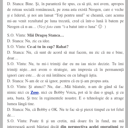
D. Stanca: Bine. Şi, în paranteză fie spus, ca să ştii, noi avem, apropos
de reteau socială românească, pe zona asta există Neogen, care e veche
şi e liderul, şi noi am lansat “Toţi pentru unul” se cheamă, care acuma
mi-au venit rezultatul pe luna trecută, cred că într-o lună îi batem pe
Neogen că n-au… (
Vezi foto
cum “i-a batut intr-o luna” 🙂 )
Măi Dragoş Stanca…
S.O. Vîntu:
D. Stanca: Nu, zic ca idee.
Ce-ai tu în cap? Rahat?
S.O. Vîntu:
D. Stanca: Nu, că sunt de acord să mai facem, nu zic că nu e bine,
doar…
S.O. Vîntu: Nu, tu mi-i trimiţi dar eu nu iau nicio decizie. Tu îmi
trimiţi nişte…noi avem o strategie, am impresia că în permanenţă
ignori care este… de ce mă întâlnesc eu cu labagii ăştia.
D. Stanca: N-am de ce să ignor, pentru că eu ţi-am propus asta.
S.O. Vîntu: Şi atunci? Nu, dar…Măi băiatule, n-am de gând să fac
Zoso
,
nimic nici cu
, nici cu Bobby Voicu
pot să le dau o şpagă, şi cu
asta, basta. Şi trec în regimentele noastre. E o tehnologie de a atrage
lumea lângă tine.
D. Stanca: Nu, că Bobby e OK. Nu te fac să-şi pierzi timpul cu tot felul
de…
S.O. Vîntu: Poate fi şi un cretin, mă doare fix în fund, nu mă
din perspectiva acelei operaţiuni
interesează aceşti băieţaşi decât
pe