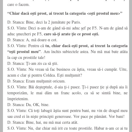
care o facem.
“Chiar dacă eşti prost, ai trecut la categoria <eşti prostul meu>”
D. Stanca: Bine, deci la 2 jumătate pe Paris.
S.O. Vîntu: Deci n-am de gând să-mi aduc şef pe F5. N-am de gând să
care să-ţi arate ţie ce prost eşti.
aduc şmecheri pe F5,
D. Stanca: A, mă doare-n cot.
tu, chiar dacă eşti prost, ai trecut la categoria
S.O. Vîntu: Pentru că
“eşti prostul meu”
. Am închis subiectele astea. Nu mă mai bate atâta
la cap cu prostiile tale!
D. Stanca: Ţi-am zis ca să ştii.
S.O. Vîntu: Nu vreau să fac business cu ăştia, vreau să-i cumpăr. Uite,
acum e clar şi pentru Coldea. Eşti mulţumit?
D. Stanca: Eram mulţumit oricum.
S.O. Vîntu: Băi deşteptule, d-aia ţi-i pasez. Ţi-i pasez ţie şi după aia îi
temporizăm, le mai dăm un franc acolo, ca să se simtă bine, ne
împrietenim.
D. Stanca: Da, OK, bine.
S.O. Vîntu: Că toţi labagii ăştia sunt pentru bani, nu vin de dragul meu
sau cred ei în nişte principii generoase. Vor pace pe pământ. Vor bani!
D. Stanca: Bine, hai, nu mă mai certa atât.
S.O. Vîntu: Nu, dar chiar mă irit cu toate prostiile. Habar n-am ce ai tu