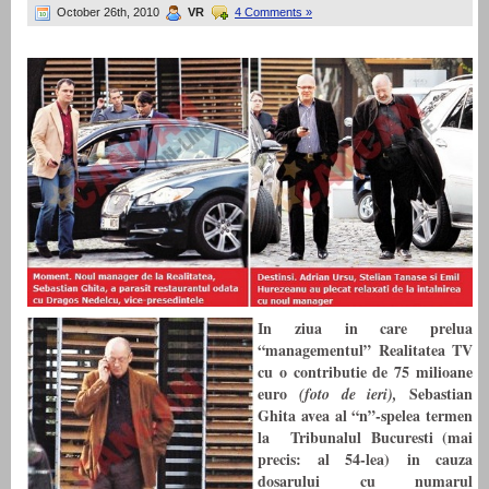
October 26th, 2010
VR
4 Comments »
In ziua in care prelua
“managementul” Realitatea TV
cu o contributie de 75 milioane
euro
Sebastian
(foto de ieri),
Ghita avea al “n”-spelea termen
la Tribunalul Bucuresti (mai
precis: al 54-lea) in cauza
dosarului cu numarul