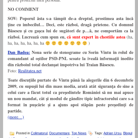
NO COMMENT
SOV:
Poporul ăsta s-a tâmpit de-a dreptul, prostimea asta încă
ţine cu imbecilul…
Deci, este război, dragă prietene. Cu domnul
Băsescu şi cu gaşca lui de sugători de p…ă, ne comportăm ca la
război.
Lucrează cum spun eu,
că sunt expert în chestiile astea
(ha,
ha, ha, ha, ha, ha, ha
)
Dan Badea:
Noua serie de stenograme cu Sorin Vîntu în rolul de
comandant al oştilor PSD-PNL scoate la iveală informaţii inedite
din războiul total declanşat împotriva lui Traian Băsescu.
Foto:
Realitatea.net
Toate discuţiile purtate de Vîntu pånă la alegerile din 6 decembrie
2009, cu supuşii lui din mass media, arată atât siguranţa de sine a
celui care a făcut totul ca preşedintele României să nu mai apuce
un nou mandat, cât şi modul de gândire tipic infractorului care s-a
format în puşcărie şi a ajuns apoi stăpân peste preşedinţi de
partide.
(more…)
Posted in
Colimatorul
,
Documentare
,
Top News
Tags:
Adrian Ursu
,
Blogul