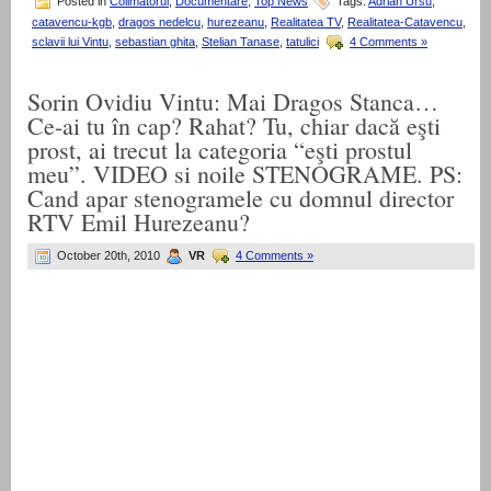
Posted in
Colimatorul
,
Documentare
,
Top News
Tags:
Adrian Ursu
,
catavencu-kgb
,
dragos nedelcu
,
hurezeanu
,
Realitatea TV
,
Realitatea-Catavencu
,
sclavii lui Vintu
,
sebastian ghita
,
Stelian Tanase
,
tatulici
4 Comments »
Sorin Ovidiu Vintu: Mai Dragos Stanca…
Ce-ai tu în cap? Rahat? Tu, chiar dacă eşti
prost, ai trecut la categoria “eşti prostul
meu”. VIDEO si noile STENOGRAME. PS:
Cand apar stenogramele cu domnul director
RTV Emil Hurezeanu?
October 20th, 2010
VR
4 Comments »