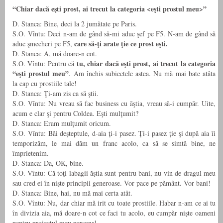
“Chiar dacă eşti prost, ai trecut la categoria <eşti prostul meu>”
D. Stanca: Bine, deci la 2 jumătate pe Paris.
S.O. Vîntu: Deci n-am de gând să-mi aduc şef pe F5. N-am de gând să
care să-ţi arate ţie ce prost eşti.
aduc şmecheri pe F5,
D. Stanca: A, mă doare-n cot.
tu, chiar dacă eşti prost, ai trecut la categoria
S.O. Vîntu: Pentru că
“eşti prostul meu”
. Am închis subiectele astea. Nu mă mai bate atâta
la cap cu prostiile tale!
D. Stanca: Ţi-am zis ca să ştii.
S.O. Vîntu: Nu vreau să fac business cu ăştia, vreau să-i cumpăr. Uite,
acum e clar şi pentru Coldea. Eşti mulţumit?
D. Stanca: Eram mulţumit oricum.
S.O. Vîntu: Băi deşteptule, d-aia ţi-i pasez. Ţi-i pasez ţie şi după aia îi
temporizăm, le mai dăm un franc acolo, ca să se simtă bine, ne
împrietenim.
D. Stanca: Da, OK, bine.
S.O. Vîntu: Că toţi labagii ăştia sunt pentru bani, nu vin de dragul meu
sau cred ei în nişte principii generoase. Vor pace pe pământ. Vor bani!
D. Stanca: Bine, hai, nu mă mai certa atât.
S.O. Vîntu: Nu, dar chiar mă irit cu toate prostiile. Habar n-am ce ai tu
în divizia aia, mă doare-n cot ce faci tu acolo, eu cumpăr nişte oameni
pentru proiectul meu personal.