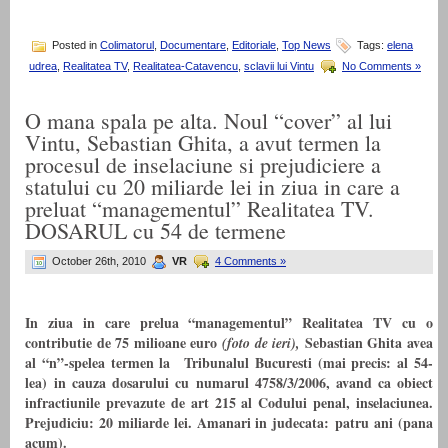
Posted in
Colimatorul
,
Documentare
,
Editoriale
,
Top News
Tags:
elena
udrea
,
Realitatea TV
,
Realitatea-Catavencu
,
sclavii lui Vintu
No Comments »
O mana spala pe alta. Noul “cover” al lui
Vintu, Sebastian Ghita, a avut termen la
procesul de inselaciune si prejudiciere a
statului cu 20 miliarde lei in ziua in care a
preluat “managementul” Realitatea TV.
DOSARUL cu 54 de termene
October 26th, 2010
VR
4 Comments »
In ziua in care prelua “managementul” Realitatea TV cu o
contributie de 75 milioane euro
Sebastian Ghita avea
(foto de ieri),
al “n”-spelea termen la Tribunalul Bucuresti (mai precis: al 54-
lea) in cauza dosarului cu numarul 4758/3/2006, avand ca obiect
infractiunile prevazute de art 215 al Codului penal, inselaciunea.
Prejudiciu: 20 miliarde lei. Amanari in judecata: patru ani (pana
acum).