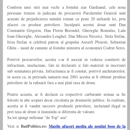
Conform unei stiri mai vechi a fostului ziar Gardianul, cele noua
persoane trimise in judecata de procurorii Parchetului General sunt
acuzate de prejudicierea statului roman cu peste 20 miliarde lei, prin
afaceri cu produse petroliere. Inculpatii acestui dosar sunt Dan
Constantin Grigoriu, Dan Florin Berendel, Gheorghe Romulus, Lalu
Ioan Gheorghe, Alexandru Lenghel, Dan Mircea Nicorici, Stela Stefan,
Iriza Stefan si celebrul patron al grupului Asesoft Ploiesti, Sebastian
Ghita – nasul de cununie al fostului ministru al economiei Codrut Seres.
Potrivit procurorilor, acestia s-ar fi asociat in vederea comiterii de
infractiuni, inselaciune, fals in declaratii si fals material in inscrisuri
sub semnatura privata. Infractiunea ar fi constat, potrivit anchetatorilor,
in aceea ca, in perioada ianuarie-mai 2001 acestia ar fi obtinut produse
petroliere de la rafinarii fara a mai plati taxa de drum.
Pentru aceasta, ar fi declarat ca respectivii carburanti urmau sa fie
folositi in alte scopuri decat circulatia pe drumurile publice. In realitate,
acestia ar fi vandut succesiv produsele petroliere, incluzand ilegal in
pret taxa de drum si insusindu-si diferenta de valoare.
Sa tot ajungi milionar “de Top” asa!
BadPolitics.ro:
Marile afaceri media ale noului boss de la
Vezi si