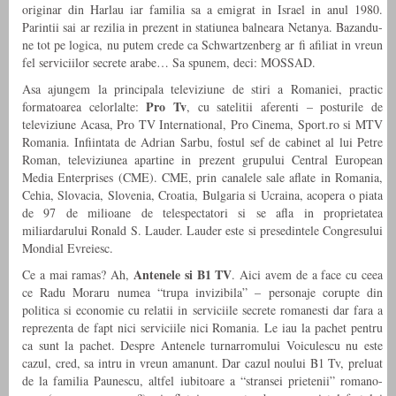
originar din Harlau iar familia sa a emigrat in Israel in anul 1980.
Parintii sai ar rezilia in prezent in statiunea balneara Netanya. Bazandu-
ne tot pe logica, nu putem crede ca Schwartzenberg ar fi afiliat in vreun
fel serviciilor secrete arabe… Sa spunem, deci: MOSSAD.
Asa ajungem la principala televiziune de stiri a Romaniei, practic
Pro Tv
formatoarea celorlalte:
, cu satelitii aferenti – posturile de
televiziune Acasa, Pro TV International, Pro Cinema, Sport.ro si MTV
Romania. Infiintata de Adrian Sarbu, fostul sef de cabinet al lui Petre
Roman, televiziunea apartine in prezent grupului Central European
Media Enterprises (CME). CME, prin canalele sale aflate in Romania,
Cehia, Slovacia, Slovenia, Croatia, Bulgaria si Ucraina, acopera o piata
de 97 de milioane de telespectatori si se afla in proprietatea
miliardarului Ronald S. Lauder. Lauder este si presedintele Congresului
Mondial Evreiesc.
Antenele si B1 TV
Ce a mai ramas? Ah,
. Aici avem de a face cu ceea
ce Radu Moraru numea “trupa invizibila” – personaje corupte din
politica si economie cu relatii in serviciile secrete romanesti dar fara a
reprezenta de fapt nici serviciile nici Romania. Le iau la pachet pentru
ca sunt la pachet. Despre Antenele turnarromului Voiculescu nu este
cazul, cred, sa intru in vreun amanunt. Dar cazul noului B1 Tv, preluat
de la familia Paunescu, altfel iubitoare a “stransei prietenii” romano-