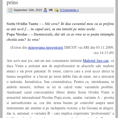
prins
September 10th, 2010
VR
6 Comments »
Sorin Ovidiu Vantu : –
Stii ceva? Iti dau cuvantul meu ca as prefera
sa stai sa-ti f… tu capul aici, sa ma intretii pe mine acolo.
Popa Nicolae : –
Dumnezeule, dar stii ca as vrea sa se poata intampla
chestia asta? As vrea!
(Extras din
stenograma inregistrarii
DIICOT via SRI din 03.11.2009,
ora 14:13:49)
Am scris mai jos, intr-un mic comentariu intitulat
Mafiotul fara cap
, ca
daca Vintu a actionat atat de neprofesionist in afacerile sale mafiote
atunci e un prost patentat. Si totusi, cineva care a avut acces direct la
lumea mogulilor si a lucrat pe teren dublu fata de mine, mi-a strecurat
o indoiala. Jurnalistica. Sau criminalistica. Pentru ca, intotdeauna, in
ambele meserii, trebuie sa iei in calcul toate variantele posibile.
Analizand cazul conversatiilor libere dintre Sorin Ovidiu Vintu si
urmaritul international Nicolae Popa avem, asadar, varianta A – prostia
si autosuficienta sa, cea din urma bazata pe controlul asupra unor
instrumente ale statului si pe inchipuita victorie a lui Geoana in alegeri,
dar si, automat, o varianta B – care implica experienta “profesionala” a