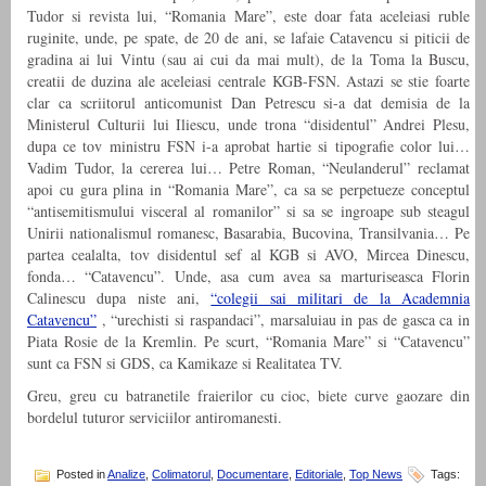
Tudor si revista lui, “Romania Mare”, este doar fata aceleiasi ruble
ruginite, unde, pe spate, de 20 de ani, se lafaie Catavencu si piticii de
gradina ai lui Vintu (sau ai cui da mai mult), de la Toma la Buscu,
creatii de duzina ale aceleiasi centrale KGB-FSN. Astazi se stie foarte
clar ca scriitorul anticomunist Dan Petrescu si-a dat demisia de la
Ministerul Culturii lui Iliescu, unde trona “disidentul” Andrei Plesu,
dupa ce tov ministru FSN i-a aprobat hartie si tipografie color lui…
Vadim Tudor, la cererea lui… Petre Roman, “Neulanderul” reclamat
apoi cu gura plina in “Romania Mare”, ca sa se perpetueze conceptul
“antisemitismului visceral al romanilor” si sa se ingroape sub steagul
Unirii nationalismul romanesc, Basarabia, Bucovina, Transilvania… Pe
partea cealalta, tov disidentul sef al KGB si AVO, Mircea Dinescu,
fonda… “Catavencu”. Unde, asa cum avea sa marturiseasca Florin
Calinescu dupa niste ani,
“colegii sai militari de la Academnia
Catavencu”
, “urechisti si raspandaci”, marsaluiau in pas de gasca ca in
Piata Rosie de la Kremlin. Pe scurt, “Romania Mare” si “Catavencu”
sunt ca FSN si GDS, ca Kamikaze si Realitatea TV.
Greu, greu cu batranetile fraierilor cu cioc, biete curve gaozare din
bordelul tuturor serviciilor antiromanesti.
Posted in
Analize
,
Colimatorul
,
Documentare
,
Editoriale
,
Top News
Tags: