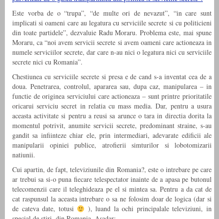
Este vorba de o “trupa”, “de multe ori de nevazut”, “in care sunt
implicati si oameni care au legatura cu serviciile secrete si cu politicieni
din toate partidele”, dezvaluie Radu Moraru. Problema este, mai spune
Moraru, ca “noi avem servicii secrete si avem oameni care actioneaza in
numele serviciilor secrete, dar care n-au nici o legatura nici cu serviciile
secrete nici cu Romania”.
Chestiunea cu serviciile secrete si presa e de cand s-a inventat cea de a
doua. Penetrarea, controlul, apararea sau, dupa caz, manipularea – in
functie de originea serviciului care actioneaza – sunt printre prioritatile
oricarui serviciu secret in relatia cu mass media. Dar, pentru a usura
aceasta activitate si pentru a reusi sa arunce o tara in directia dorita la
momentul potrivit, anumite servicii secrete, predominant straine, s-au
gandit sa infiinteze chiar ele, prin intermediari, adevarate edificii ale
manipularii opiniei publice, atrofierii simturilor si lobotomizarii
natiunii.
Cui apartin, de fapt, televiziunile din Romania?, este o intrebare pe care
ar trebui sa si-o puna fiecare telespectator inainte de a apasa pe butonul
telecomenzii care il teleghideaza pe el si mintea sa. Pentru a da cat de
cat raspunsul la aceasta intrebare o sa ne folosim doar de logica (dar si
de cateva date, totusi
), luand la ochi principalale televiziuni, in
special de stiri, din Romania. Asadar: