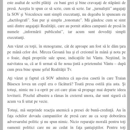
este asaltat de scribi plătiţi cu bani grei şi bine cravaşaţi de stăpânii de
presă. Aceştia le spun ce să scrie, cum să scrie. Iar „jurnaliştii” angajaţi
la SOV şi Voiculescu sunt simpli executanţi, nu degeaba le spuneam eu
„dactilografi”. Sau pur şi simplu „tonomate”. Mă gândesc cum se simt
unii dintre angajaţii Realităţii, care au pornit atâtea campanii de presă în
numele „informării publicului”, iar acum sunt dovediţi simpli
executanţi.
Am văzut cu toţii, în stenograme, cât de aproape am fost să le dăm ţara
pe mână celor doi. Mircea Geoană lua şi el creionul în mână şi nota pe
o foaie, după propriile sale spuse, indicaţiile lui Vântu. Neştiind, în
naivitatea sa, că ar fi urmat să fie noua ţintă a prietenului Vântu – după
cum prea bine spune şeful Realităţii Tv.
Aţi văzut şi faptul că SOV admitea că aşa-zisa casetă în care Traian
Băsescu lovea un copil era o făcătură? Toată presa ostilă ştia asta. Şi
totuşi, nimic nu i-a oprit pe cei care ştiau să propage mai departe ideea
loviturii. Pixelul albastru a rămas în creierul unora, dar sunt sigură că
acum va fi uitat pe vecie.
Totuşi, mă surprinde reacţia anemică a presei de bună-credinţă. Au în
faţa ochilor dovada campaniilor de presă care au ca scop doborârea
adversarului politic şi nu spun nimic. Nicio reparaţie morală pentru toţi
oamenii politici care nu au cedat în faţa şantajiştilor. Pentru toţi