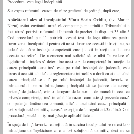
Procedura este legal îndeplinită.
S-a expus referatul cauzei de către grefierul de şedinţă, după care,
Apărătorul ales al inculpatului Vîntu Sorin Ovidiu
, (av. Marian
Nazat) avânt cuvântul, arată că competenţa materială a Tribunalului a
fost atrasă potrivit referatului întocmit de parchet de disp. art.35 alin.5
Cod procedură penală, potrivit acestui text de lege tăinuirea pentru
favorizarea inculpatului pentru că acest dosar are această infracţiune, se
judecă de către instanţa competentă care judecă infracţiunea la care
aceasta se referă. De asemenea mai solicită să se aibă în vedere că
legiuitorul a înţeles să determine acest caz de competenţă în funcţie de
cauza principală care însă este pe rolul instanţei de judecată, este
firească această tehnică de reglementare întrucât s-a dorit ca atunci când
cauza principală se află pe rolul instanţei de judecată, favorizarea
infractorului pentru infracţiunea principală să se judece de aceeaşi
instanţă de judecată, este o derogare de la norma de muncă în ceea ce
priveşte competenţa, însă în celelalte cazuri cum este şi prezenta cauză
competenţa rămâne cea comună, adică atunci când cauza principală a
fost soluţionată definitiv, această excepţie de la regulă art.35 alin.5 Cod
procedură penală nu îşi mai găseşte aplicabilitatea.
În speţa de faţă favorizarea reţinută în sarcina inculpatului se referă la o
infracţiune de înşelăciune care a fost soluţionată definitiv, deci nu se