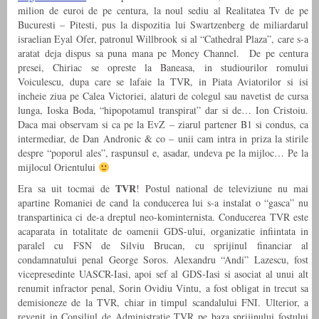
milion de euroi de pe centura, la noul sediu al Realitatea Tv de pe
Bucuresti – Pitesti, pus la dispozitia lui Swartzenberg de miliardarul
israelian Eyal Ofer, patronul Willbrook si al “Cathedral Plaza”, care s-a
aratat deja dispus sa puna mana pe Money Channel. De pe centura
presei, Chiriac se opreste la Baneasa, in studiourilor romului
Voiculescu, dupa care se lafaie la TVR, in Piata Aviatorilor si isi
incheie ziua pe Calea Victoriei, alaturi de colegul sau navetist de cursa
lunga, Ioska Boda, “hipopotamul transpirat” dar si de… Ion Cristoiu.
Daca mai observam si ca pe la EvZ – ziarul partener B1 si condus, ca
intermediar, de Dan Andronic & co – unii cam intra in priza la stirile
despre “poporul ales”, raspunsul e, asadar, undeva pe la mijloc… Pe la
mijlocul Orientului
TVR
Era sa uit tocmai de
! Postul national de televiziune nu mai
apartine Romaniei de cand la conducerea lui s-a instalat o “gasca” nu
transpartinica ci de-a dreptul neo-kominternista. Conducerea TVR este
acaparata in totalitate de oamenii GDS-ului, organizatie infiintata in
paralel cu FSN de Silviu Brucan, cu sprijinul financiar al
condamnatului penal George Soros. Alexandru “Andi” Lazescu, fost
vicepresedinte UASCR-Iasi, apoi sef al GDS-Iasi si asociat al unui alt
renumit infractor penal, Sorin Ovidiu Vintu, a fost obligat in trecut sa
demisioneze de la TVR, chiar in timpul scandalului FNI. Ulterior, a
revenit in Consiliul de Administratie TVR pe baza sprijinului fostului