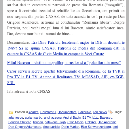
au fost dati in cercetare si patronii de presa din Romania (“mogulii”),
spre a fi controlat trecutul si relatiile lor cu Securitatea, am primit un
nou raspuns din partea CNSAS, de data aceasta in ce-l priveste pe Dan
Grigore Adamescu, actionar al cotidianului “Romania libera”. Despre
Patriciu, noul vechi mogul bun al lui Basescu, nimic satisfacator, inca.
Dar, despre muribunzi, numai de bine…
Documentare:
Era Dinu Patriciu locotenent major in DIE in decembrie
1989? Sa ne spuna CNSAS. Patronii de media din Romania dati in
cautare la CNSAS de Civic Media in campania Voci Curate
Mitul Basescu – victima mogulilor, a rusilor si a “golanilor din presa”
Caror servicii secrete apartin televiziunile din Romania, de la TVR si
Pro TV la B1 TV, Antene si Realitatea TV: MOSSAD, SIE, ex-KGB,
SRI.
Iata adresa si nota CNSAS:
Posted in
Analize
,
Colimatorul
,
Documentare
,
Editoriale
,
Top News
Tags:
adamescu
,
adrian sarbu
,
andi lazescu
,
Andrei Badin
,
B1 TV
,
b1tv
,
Basescu
,
Bogdan Chirieac
,
brucan
,
catavencu-kgb
,
Civic Media
,
CNSAS
,
Dan Andronic
,
Dan Grigore Adamescu
,
dinu patriciu
,
Dorin Marian
,
Elan Schwartzenberg
,
emil