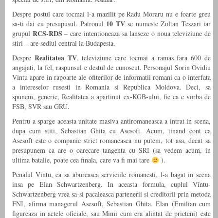
Despre postul care tocmai l-a mazilit pe Radu Moraru nu e foarte greu
10 TV
sa-ti dai cu presupusul. Patronul
se numeste Zoltan Teszari iar
RCS-RDS
grupul
– care intentioneaza sa lanseze o noua televiziune de
stiri – are sediul central la Budapesta.
Realitatea TV
Despre
, televiziune care tocmai a ramas fara 600 de
angajati, la fel, raspunsul e destul de cunoscut. Personajul Sorin Ovidiu
Vintu apare in rapoarte ale ofiterilor de informatii romani ca o interfata
a intereselor rusesti in Romania si Republica Moldova. Deci, sa
spunem, generic, Realitatea a apartinut ex-KGB-ului, fie ca e vorba de
FSB, SVR sau GRU.
Pentru a sparge aceasta unitate masiva antiromaneasca a intrat in scena,
dupa cum stiti, Sebastian Ghita cu Asesoft. Acum, tinand cont ca
Asesoft este o companie strict romaneasca nu putem, tot asa, decat sa
presupunem ca are o oarecare tangenta cu SRI (sa vedem acum, in
ultima batalie, poate cea finala, care va fi mai tare
).
Penalul Vintu, ca sa abureasca serviciile romanesti, l-a bagat in scena
insa pe Elan Schwartzenberg. In aceasta formula, cuplul Vîntu-
Schwartzenberg vrea sa-si pacaleasca partenerii si creditorii prin metoda
FNI, afirma managerul Asesoft, Sebastian Ghita. Elan (Emilian cum
figureaza in actele oficiale, sau Mimi cum era alintat de prieteni) este