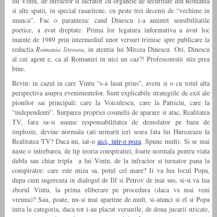
lui Vintu, de infractor si lucrator cu organele de securitate din Romania
si alte spatii, in special rasaritene, cu peste trei decenii de “vechime in
munca”. Fac o paranteza: cand Dinescu i-a amintit sensibilitatile
poetice, a avut dreptate. Prima lor legatura informativa a avut loc
inainte de 1989 prin intermediul unor versuri trimise spre publicare la
redactia
Romania literara
, in atentia lui Mircea Dinescu. Ori, Dinescu
al cui agent e, ca al Romaniei in nici un caz?! Profesionistii stiu prea
bine.
Revin: in cazul in care Vintu “s-a lasat prins”, avem si o cu totul alta
perspectiva asupra evenimentelor. Sunt explicabile strategiile de exit ale
pionilor sai principali: care la Voiculescu, care la Patriciu, care la
“independenti”. Surparea propriei cosmelii de aparare si atac, Realitatea
TV, fara sa-si asume responsabilitatea de demolator pe baza de
implozie, devine normala (ati urmarit ieri seara fata lui Hurezeazu la
Realitatea TV? Daca nu, iat-o
aici, intr-o poza
. Spune mult). Si se mai
naste o intrebarea, de tip teoria conspiratiei, foarte normala pentru viata
dubla sau chiar tripla a lui Vintu, de la infractor si turnator pana la
conspirator: care este miza sa, potul cel mare?
Ii va lua locul Popa,
dupa cum sugereaza in dialogul de Ilf si Petrov de mai sus, si-si va lua
zborul Vintu, la prima eliberare pe procedura (daca va mai veni
vreuna)?
Sau, poate, nu-si mai apartine
de mult, si-atunci si el si Popa
intra la categoria, daca tot i-au placut versurile, de doua jucarii stricate,