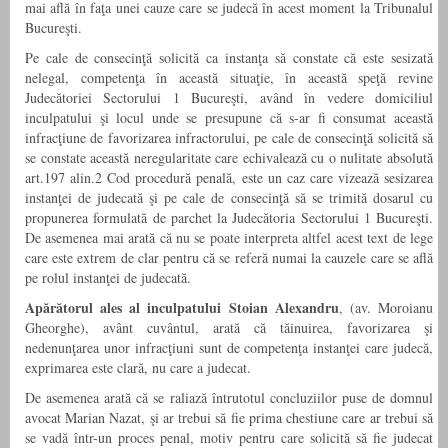
mai află în faţa unei cauze care se judecă în acest moment la Tribunalul
Bucureşti.
Pe cale de consecinţă solicită ca instanţa să constate că este sesizată
nelegal, competenţa în această situaţie, în această speţă revine
Judecătoriei Sectorului 1 Bucureşti, având în vedere domiciliul
inculpatului şi locul unde se presupune că s-ar fi consumat această
infracţiune de favorizarea infractorului, pe cale de consecinţă solicită să
se constate această neregularitate care echivalează cu o nulitate absolută
art.197 alin.2 Cod procedură penală, este un caz care vizează sesizarea
instanţei de judecată şi pe cale de consecinţă să se trimită dosarul cu
propunerea formulată de parchet la Judecătoria Sectorului 1 Bucureşti.
De asemenea mai arată că nu se poate interpreta altfel acest text de lege
care este extrem de clar pentru că se referă numai la cauzele care se află
pe rolul instanţei de judecată.
Apărătorul ales al inculpatului Stoian Alexandru
, (av. Moroianu
Gheorghe), avânt cuvântul, arată că tăinuirea, favorizarea şi
nedenunţarea unor infracţiuni sunt de competenţa instanţei care judecă,
exprimarea este clară, nu care a judecat.
De asemenea arată că se raliază întrutotul concluziilor puse de domnul
avocat Marian Nazat, şi ar trebui să fie prima chestiune care ar trebui să
se vadă într-un proces penal, motiv pentru care solicită să fie judecat