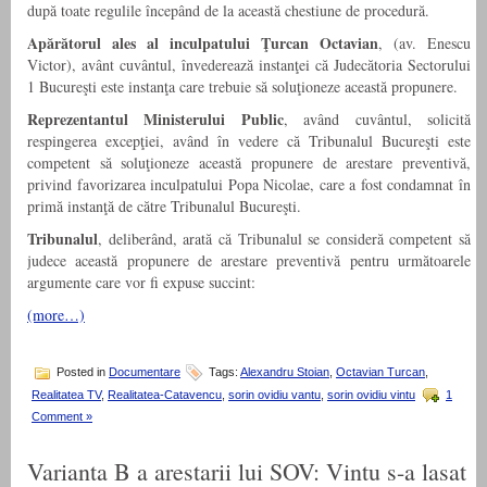
după toate regulile începând de la această chestiune de procedură.
Apărătorul ales al inculpatului Ţurcan Octavian
, (av. Enescu
Victor), avânt cuvântul, învederează instanţei că Judecătoria Sectorului
1 Bucureşti este instanţa care trebuie să soluţioneze această propunere.
Reprezentantul Ministerului Public
, având cuvântul, solicită
respingerea excepţiei, având în vedere că Tribunalul Bucureşti este
competent să soluţioneze această propunere de arestare preventivă,
privind favorizarea inculpatului Popa Nicolae, care a fost condamnat în
primă instanţă de către Tribunalul Bucureşti.
Tribunalul
, deliberând, arată că Tribunalul se consideră competent să
judece această propunere de arestare preventivă pentru următoarele
argumente care vor fi expuse succint:
(more…)
Posted in
Documentare
Tags:
Alexandru Stoian
,
Octavian Turcan
,
Realitatea TV
,
Realitatea-Catavencu
,
sorin ovidiu vantu
,
sorin ovidiu vintu
1
Comment »
Varianta B a arestarii lui SOV: Vintu s-a lasat