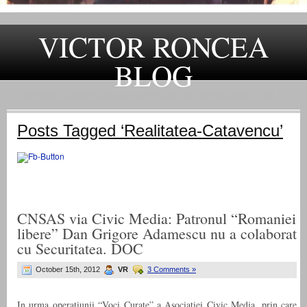
VICTOR RONCEA
BLOG
„ADEVARUL RAMANE, ORICARE AR FI SOARTA SLUJITORILOR SAI" – GH. I. B.
Posts Tagged ‘Realitatea-Catavencu’
CNSAS via Civic Media: Patronul “Romaniei
libere” Dan Grigore Adamescu nu a colaborat
cu Securitatea. DOC
October 15th, 2012
VR
3 Comments »
In urma operatiunii “Voci Curate” a Asociatiei Civic Media, prin care