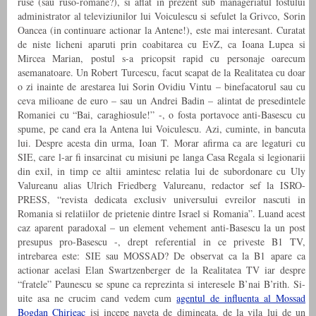
ruse (sau ruso-romane?), si aflat in prezent sub manageriatul fostului
administrator al televiziunilor lui Voiculescu si sefulet la Grivco, Sorin
Oancea (in continuare actionar la Antene!), este mai interesant. Curatat
de niste licheni aparuti prin coabitarea cu EvZ, ca Ioana Lupea si
Mircea Marian, postul s-a pricopsit rapid cu personaje oarecum
asemanatoare. Un Robert Turcescu, facut scapat de la Realitatea cu doar
o zi inainte de arestarea lui Sorin Ovidiu Vintu – binefacatorul sau cu
ceva milioane de euro – sau un Andrei Badin – alintat de presedintele
Romaniei cu “Bai, caraghiosule!” -, o fosta portavoce anti-Basescu cu
spume, pe cand era la Antena lui Voiculescu. Azi, cuminte, in bancuta
lui. Despre acesta din urma, Ioan T. Morar afirma ca are legaturi cu
SIE, care l-ar fi insarcinat cu misiuni pe langa Casa Regala si legionarii
din exil, in timp ce altii amintesc relatia lui de subordonare cu Uly
Valureanu alias Ulrich Friedberg Valureanu, redactor sef la ISRO-
PRESS, “revista dedicata exclusiv universului evreilor nascuti in
Romania si relatiilor de prietenie dintre Israel si Romania”. Luand acest
caz aparent paradoxal – un element vehement anti-Basescu la un post
presupus pro-Basescu -, drept referential in ce priveste B1 TV,
intrebarea este: SIE sau MOSSAD? De observat ca la B1 apare ca
actionar acelasi Elan Swartzenberger de la Realitatea TV iar despre
“fratele” Paunescu se spune ca reprezinta si interesele B’nai B’rith. Si-
uite asa ne crucim cand vedem cum
agentul de influenta al Mossad
Bogdan Chirieac
isi incepe naveta de dimineata, de la vila lui de un