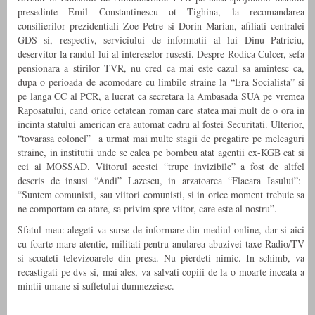
presedinte Emil Constantinescu ot Tighina, la recomandarea
consilierilor prezidentiali Zoe Petre si Dorin Marian, afiliati centralei
GDS si, respectiv, serviciului de informatii al lui Dinu Patriciu,
deservitor la randul lui al intereselor rusesti. Despre Rodica Culcer, sefa
pensionara a stirilor TVR, nu cred ca mai este cazul sa amintesc ca,
dupa o perioada de acomodare cu limbile straine la “Era Socialista” si
pe langa CC al PCR, a lucrat ca secretara la Ambasada SUA pe vremea
Raposatului, cand orice cetatean roman care statea mai mult de o ora in
incinta statului american era automat cadru al fostei Securitati. Ulterior,
“tovarasa colonel” a urmat mai multe stagii de pregatire pe meleaguri
straine, in institutii unde se calca pe bombeu atat agentii ex-KGB cat si
cei ai MOSSAD. Viitorul acestei “trupe invizibile” a fost de altfel
descris de insusi “Andi” Lazescu, in arzatoarea “Flacara Iasului”:
“Suntem comunisti, sau viitori comunisti, si in orice moment trebuie sa
ne comportam ca atare, sa privim spre viitor, care este al nostru”.
Sfatul meu: alegeti-va surse de informare din mediul online, dar si aici
cu foarte mare atentie, militati pentru anularea abuzivei taxe Radio/TV
si scoateti televizoarele din presa. Nu pierdeti nimic. In schimb, va
recastigati pe dvs si, mai ales, va salvati copiii de la o moarte inceata a
mintii umane si sufletului dumnezeiesc.