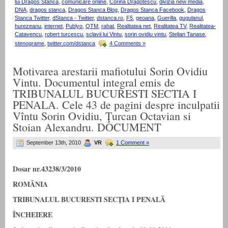
lui Dragos Stanca
,
comunicare online
,
Corina Dragotescu
,
divizia new media
,
DNA
,
dragos stanca
,
Dragos Stanca Blog
,
Dragos Stanca Facebook
,
Dragos
Stanca Twitter
,
dStanca - Twitter
,
dstanca.ro
,
F5
,
geoana
,
Guerilla
,
gugulanul
,
hurezeanu
,
internet
,
Publyo
,
QTM
,
rahat
,
Realitatea net
,
Realitatea TV
,
Realitatea-
Catavencu
,
robert turcescu
,
sclavii lui Vintu
,
sorin ovidiu vintu
,
Stelian Tanase
,
stenograme
,
twitter.com/dstanca
4 Comments »
Motivarea arestarii mafiotului Sorin Ovidiu
Vintu. Documentul integral emis de
TRIBUNALUL BUCURESTI SECTIA I
PENALA. Cele 43 de pagini despre inculpatii
Vîntu Sorin Ovidiu, Ţurcan Octavian si
Stoian Alexandru. DOCUMENT
September 13th, 2010
VR
1 Comment »
Dosar nr.43238/3/2010
ROMÂNIA
TRIBUNALUL BUCURESTI SECŢIA I PENALĂ
ÎNCHEIERE