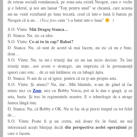
de reteau socială românească, pe zona asta există Neogen, care e veche
şi e liderul, şi noi am lansat “Toţi pentru unul” se cheamă, care acuma
mi-au venit rezultatul pe luna trecută, cred că într-o lună îi batem pe
Neogen că n-au… (
Vezi foto
cum “i-a batut intr-o luna”
)
Măi Dragoş Stanca…
S.O. Vîntu:
D. Stanca: Nu, zic ca idee.
Ce-ai tu în cap? Rahat?
S.O. Vîntu:
D. Stanca: Nu, că sunt de acord să mai facem, nu zic că nu e bine,
doar…
S.O. Vîntu: Nu, tu mi-i trimiţi dar eu nu iau nicio decizie. Tu îmi
trimiţi nişte…noi avem o strategie, am impresia că în permanenţă
ignori care este… de ce mă întâlnesc eu cu labagii ăştia.
D. Stanca: N-am de ce să ignor, pentru că eu ţi-am propus asta.
S.O. Vîntu: Şi atunci? Nu, dar…Măi băiatule, n-am de gând să fac
Zoso
,
nimic nici cu
, nici cu Bobby Voicu
pot să le dau o şpagă, şi cu
asta, basta. Şi trec în regimentele noastre. E o tehnologie de a atrage
lumea lângă tine.
D. Stanca: Nu, că Bobby e OK. Nu te fac să-şi pierzi timpul cu tot felul
de…
S.O. Vîntu: Poate fi şi un cretin, mă doare fix în fund, nu mă
din perspectiva acelei operaţiuni
interesează aceşti băieţaşi decât
pe
care o facem.