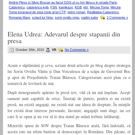
Andrei Plesu si Silviu Brucan au facut GDS-ul cu Ion Iliescu in strada Paris
,
Catavencu
,
catavencu-kgb
,
FSN
,
kamikaze
,
KGB
,
kkt
,
Mircea Toma
,
Mircea
Toma tovarasul de stea rosie al lui CTP
,
petre roman
,
Realitatea-Catavencu
,
Romania Mare
,
sclavii lui Vintu
,
sorin ovidiu vintu
,
vadim tudor
2 Comments »
Elena Udrea: Adevarul despre stapanii din
presa
October 26th, 2010
VR
No Comments »
Acum o săptămână şi ceva, scriam două articole pe blog despre strategia
lui Sorin Ovidiu Vântu şi Dan Voiculescu de a scăpa de Guvernul Boc
şi apoi de Preşedintele Traian Băsescu. Categoriseam acest plan ca o
tentativă de lovitură de stat.
După stenogramele apărute în presă ieri, văd că nu mă înşelam. Aceşti
oameni sunt capabili de orice. Însetaţi de putere, pentru ei nu există
presă, nu există angajaţi, nu există stat sau ideea de dreptate. În minţile
lor există doar interese personale, lăcomie, angajaţii sunt slugi, iar cei
care li se opun şi nu vor să le dea statul pe mână trebuie înlăturaţi.
Mizeriile spuse de SOV despre Traian Băsescu arată, fără îndoială, că
acesta este un ultim bastion al democraţiei în România. Din păcate, el