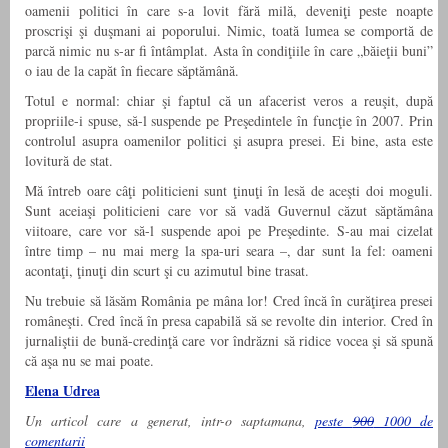
oamenii politici în care s-a lovit fără milă, deveniţi peste noapte
proscrişi şi duşmani ai poporului. Nimic, toată lumea se comportă de
parcă nimic nu s-ar fi întâmplat. Asta în condiţiile în care „băieţii buni”
o iau de la capăt în fiecare săptămână.
Totul e normal: chiar şi faptul că un afacerist veros a reuşit, după
propriile-i spuse, să-l suspende pe Preşedintele în funcţie în 2007. Prin
controlul asupra oamenilor politici şi asupra presei. Ei bine, asta este
lovitură de stat.
Mă întreb oare câţi politicieni sunt ţinuţi în lesă de aceşti doi moguli.
Sunt aceiaşi politicieni care vor să vadă Guvernul căzut săptămâna
viitoare, care vor să-l suspende apoi pe Preşedinte. S-au mai cizelat
între timp – nu mai merg la spa-uri seara –, dar sunt la fel: oameni
acontaţi, ţinuţi din scurt şi cu azimutul bine trasat.
Nu trebuie să lăsăm România pe mâna lor! Cred încă în curăţirea presei
româneşti. Cred încă în presa capabilă să se revolte din interior. Cred în
jurnaliştii de bună-credinţă care vor îndrăzni să ridice vocea şi să spună
că aşa nu se mai poate.
Elena Udrea
Un articol care a generat, intr-o saptamana,
peste
900
1000 de
comentarii