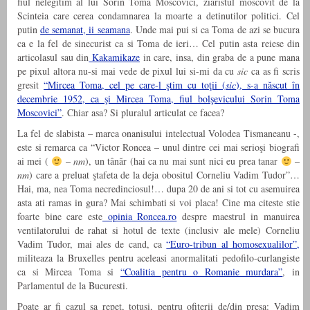
fiul nelegitim al lui Sorin Toma Moscovici, ziaristul moscovit de la
Scinteia care cerea condamnarea la moarte a detinutilor politici. Cel
putin
de semanat, ii seamana
. Unde mai pui si ca Toma de azi se bucura
ca e la fel de sinecurist ca si Toma de ieri… Cel putin asta reiese din
articolasul sau din
Kakamikaze
in care, insa, din graba de a pune mana
pe pixul altora nu-si mai vede de pixul lui si-mi da cu
sic
ca as fi scris
gresit
“Mircea Toma, cel pe care-l ştim cu toţii (
sic
), s-a născut în
decembrie 1952, ca şi Mircea Toma, fiul bolşevicului Sorin Toma
Moscovici”
. Chiar asa? Si pluralul articulat ce facea?
La fel de slabista – marca onanisului intelectual Volodea Tismaneanu -,
este si remarca ca “Victor Roncea – unul dintre cei mai serioşi biografi
ai mei (
–
nm
), un tânăr (hai ca nu mai sunt nici eu prea tanar
–
nm
) care a preluat ştafeta de la deja obositul Corneliu Vadim Tudor”…
Hai, ma, nea Toma necredinciosul!… dupa 20 de ani si tot cu asemuirea
asta ati ramas in gura? Mai schimbati si voi placa! Cine ma citeste stie
foarte bine care este
opinia Roncea.ro
despre maestrul in manuirea
ventilatorului de rahat si hotul de texte (inclusiv ale mele) Corneliu
Vadim Tudor, mai ales de cand, ca
“Euro-tribun al homosexualilor”,
militeaza la Bruxelles pentru aceleasi anormalitati pedofilo-curlangiste
ca si Mircea Toma si
“Coalitia pentru o Romanie murdara”
, in
Parlamentul de la Bucuresti.
Poate ar fi cazul sa repet, totusi, pentru ofiterii de/din presa: Vadim