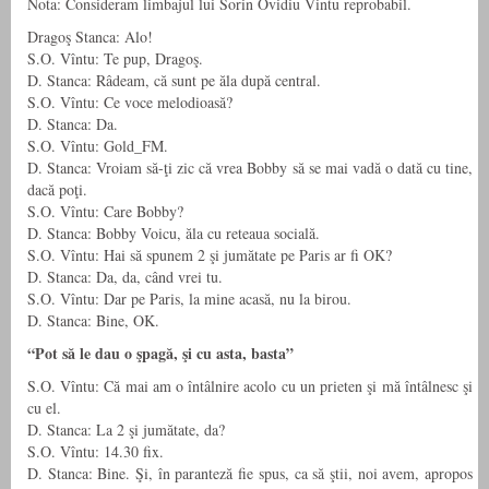
Nota: Consideram limbajul lui Sorin Ovidiu Vintu reprobabil.
Dragoş Stanca: Alo!
S.O. Vîntu: Te pup, Dragoş.
D. Stanca: Râdeam, că sunt pe ăla după central.
S.O. Vîntu: Ce voce melodioasă?
D. Stanca: Da.
S.O. Vîntu: Gold_FM.
D. Stanca: Vroiam să-ţi zic că vrea Bobby să se mai vadă o dată cu tine,
dacă poţi.
S.O. Vîntu: Care Bobby?
D. Stanca: Bobby Voicu, ăla cu reteaua
socială.
S.O. Vîntu: Hai să spunem 2 şi jumătate pe Paris ar fi OK?
D. Stanca: Da, da, când vrei tu.
S.O. Vîntu: Dar pe Paris, la mine acasă, nu la birou.
D. Stanca: Bine, OK.
“Pot să le dau o şpagă, şi cu asta, basta”
S.O. Vîntu: Că mai am o întâlnire acolo cu un prieten şi mă întâlnesc şi
cu el.
D. Stanca: La 2 şi jumătate, da?
S.O. Vîntu: 14.30 fix.
D. Stanca: Bine. Şi, în paranteză fie spus, ca să ştii, noi avem, apropos