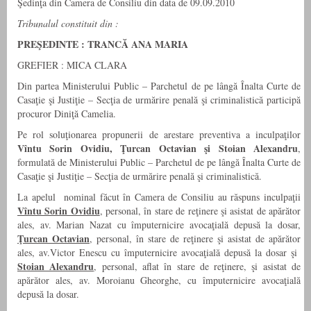
Şedinţa din Camera de Consiliu din data de 09.09.2010
Tribunalul constituit din :
PREŞEDINTE : TRANCĂ ANA MARIA
GREFIER : MICA CLARA
Din partea Ministerului Public – Parchetul de pe lângă Înalta Curte de
Casaţie şi Justiţie – Secţia de urmărire penală şi criminalistică participă
procuror Diniţă Camelia.
Pe rol soluţionarea propunerii de arestare preventiva a inculpaţilor
Vîntu Sorin Ovidiu, Ţurcan Octavian şi Stoian Alexandru
,
formulată de Ministerului Public – Parchetul de pe lângă Înalta Curte de
Casaţie şi Justiţie – Secţia de urmărire penală şi criminalistică.
La apelul nominal făcut în Camera de Consiliu au răspuns inculpaţii
Vîntu Sorin Ovidiu
, personal, în stare de reţinere şi asistat de apărător
ales, av. Marian Nazat cu împuternicire avocaţială depusă la dosar,
Ţurcan Octavian
, personal, în stare de reţinere şi asistat de apărător
ales, av.Victor Enescu cu împuternicire avocaţială depusă la dosar şi
Stoian Alexandru
, personal, aflat în stare de reţinere, şi asistat de
apărător ales, av. Moroianu Gheorghe, cu împuternicire avocaţială
depusă la dosar.