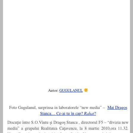
Autor:
GUGULANUL
Foto Gugulanul, surprinsa in laboratorele “new media” –
Mai Dragos
Stanca… Ce-ai tu în cap?
Rahat
?
Discuţie între S.O.Vîntu şi Dragoş Stanca , directorul F5 – “divizia new
media” a grupului Realitatea Caţavencu, la 8 martie 2010,ora 11.32.