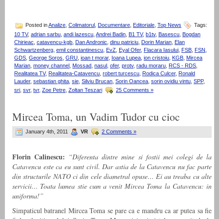
Posted in
Analize
,
Colimatorul
,
Documentare
,
Editoriale
,
Top News
Tags:
10 TV
,
adrian sarbu
,
andi lazescu
,
Andrei Badin
,
B1 TV
,
b1tv
,
Basescu
,
Bogdan
Chirieac
,
catavencu-kgb
,
Dan Andronic
,
dinu patriciu
,
Dorin Marian
,
Elan
Schwartzenberg
,
emil constantinescu
,
EvZ
,
Eyal Ofer
,
Flacara Iasului
,
FSB
,
FSN
,
GDS
,
George Soros
,
GRU
,
ioan t morar
,
Ioana Lupea
,
ion cristoiu
,
KGB
,
Mircea
Marian
,
money channel
,
Mossad
,
nasul
,
ofer
,
protv
,
radu moraru
,
RCS - RDS
,
Realitatea TV
,
Realitatea-Catavencu
,
robert turcescu
,
Rodica Culcer
,
Ronald
Lauder
,
sebastian ghita
,
sie
,
Silviu Brucan
,
Sorin Oancea
,
sorin ovidiu vintu
,
SPP
,
sri
,
svr
,
tvr
,
Zoe Petre
,
Zoltan Teszari
25 Comments »
Mircea Toma, un Vadim Tudor cu cioc
January 4th, 2011
VR
2 Comments »
Florin Calinescu:
“Diferenta dintre mine si fostii mei colegi de la
Catavencu este ca eu sunt civil. Dar astia de la Catavencu nu fac parte
din structurile NATO ci din cele diametral opuse… Ei au treaba cu alte
servicii… Toata lumea stie cum a venit Mircea Toma la Catavencu: in
uniforma!”
Simpaticul batranel Mircea Toma se pare ca e mandru ca ar putea sa fie