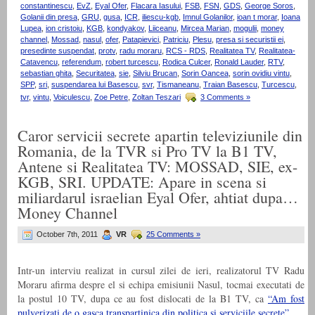
constantinescu
,
EvZ
,
Eyal Ofer
,
Flacara Iasului
,
FSB
,
FSN
,
GDS
,
George Soros
,
Golanii din presa
,
GRU
,
gusa
,
ICR
,
iliescu-kgb
,
Imnul Golanilor
,
ioan t morar
,
Ioana
Lupea
,
ion cristoiu
,
KGB
,
kondyakov
,
Liiceanu
,
Mircea Marian
,
mogulii
,
money
channel
,
Mossad
,
nasul
,
ofer
,
Patapievici
,
Patriciu
,
Plesu
,
presa si securistii ei
,
presedinte suspendat
,
protv
,
radu moraru
,
RCS - RDS
,
Realitatea TV
,
Realitatea-
Catavencu
,
referendum
,
robert turcescu
,
Rodica Culcer
,
Ronald Lauder
,
RTV
,
sebastian ghita
,
Securitatea
,
sie
,
Silviu Brucan
,
Sorin Oancea
,
sorin ovidiu vintu
,
SPP
,
sri
,
suspendarea lui Basescu
,
svr
,
Tismaneanu
,
Traian Basescu
,
Turcescu
,
tvr
,
vintu
,
Voiculescu
,
Zoe Petre
,
Zoltan Teszari
3 Comments »
Caror servicii secrete apartin televiziunile din
Romania, de la TVR si Pro TV la B1 TV,
Antene si Realitatea TV: MOSSAD, SIE, ex-
KGB, SRI. UPDATE: Apare in scena si
miliardarul israelian Eyal Ofer, ahtiat dupa…
Money Channel
October 7th, 2011
VR
25 Comments »
Intr-un interviu realizat in cursul zilei de ieri, realizatorul TV Radu
Moraru afirma despre el si echipa emisiunii Nasul, tocmai executati de
la postul 10 TV, dupa ce au fost dislocati de la B1 TV, ca
“Am fost
pulverizati de o gasca transpartinica din politica si serviciile secrete”.