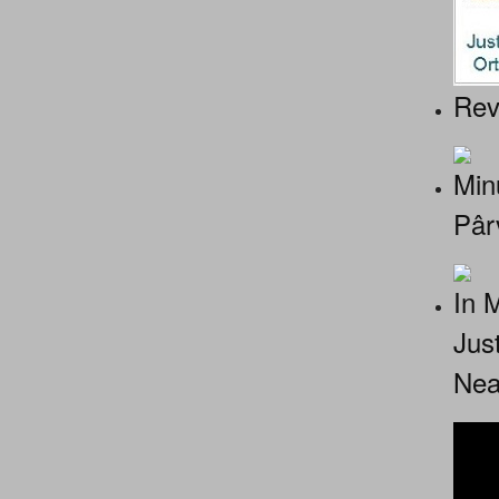
Rev
Minu
Pâr
In 
Jus
Nea