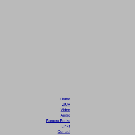
Home
ZIUA
Video
Audio
Roncea Books
Links
Contact