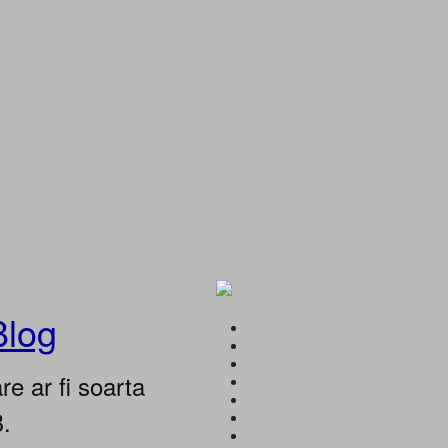
Blog
e ar fi soarta
B.