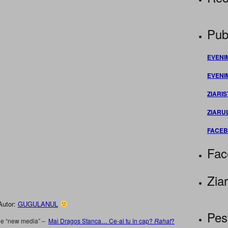
Publ
EVENI
EVENI
ZIARIS
ZIARU
FACE
Fac
Ziar
Autor:
GUGULANUL
Pes
ele “new media” –
Mai Dragos Stanca… Ce-ai tu în cap?
Rahat
?