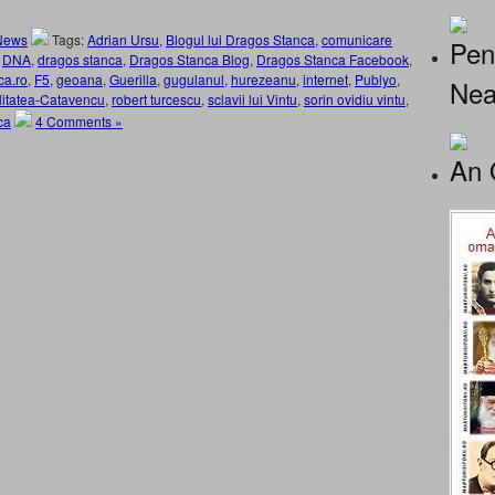
News
Tags:
Adrian Ursu
,
Blogul lui Dragos Stanca
,
comunicare
Pen
,
DNA
,
dragos stanca
,
Dragos Stanca Blog
,
Dragos Stanca Facebook
,
ca.ro
,
F5
,
geoana
,
Guerilla
,
gugulanul
,
hurezeanu
,
internet
,
Publyo
,
Nea
itatea-Catavencu
,
robert turcescu
,
sclavii lui Vintu
,
sorin ovidiu vintu
,
ca
4 Comments »
An 