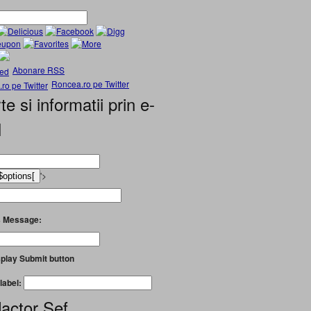
Abonare RSS
Roncea.ro pe Twitter
te si informatii prin e-
l
'>
 Message:
play Submit button
label:
actor Șef