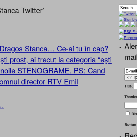
tanca Twitter’
Aler
i Dragos Stanca… Ce-ai tu în cap?
mai
i prost, ai trecut la categoria “eşti
si noile STENOGRAME. PS: Cand
omnul director RTV Emil
Title:
Thanks
 »
Dis
Button 
Red