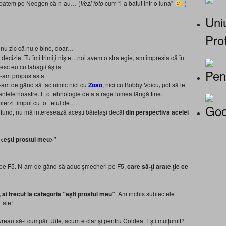
 îi batem pe Neogen că n-au… (
Vezi foto
cum “i-a batut intr-o luna”
)
Uniu
Prof
 nu zic că nu e bine, doar…
io decizie. Tu îmi trimiţi nişte…noi avem o strategie, am impresia că în
sc eu cu labagii ăştia.
Pen
i-am propus asta.
n-am de gând să fac nimic nici cu
Zoso
, nici cu Bobby Voicu
,
pot să le
mentele noastre. E o tehnologie de a atrage lumea lângă tine.
ierzi timpul cu tot felul de…
Goo
în fund, nu mă interesează aceşti băieţaşi decât
din perspectiva acelei
a <eşti prostul meu>”
f pe F5. N-am de gând să aduc şmecheri pe F5,
care să-ţi arate ţie ce
, ai trecut la categoria “eşti prostul meu”
. Am închis subiectele
tale!
vreau să-i cumpăr. Uite, acum e clar şi pentru Coldea. Eşti mulţumit?