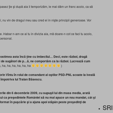
-i pasez ţie şi după aia îi temporizăm, le mai dăm un franc acolo, ca să
ni, nu vin de dragul meu sau cred ei în nişte principii generoase. Vor
ile. Habar n-am ce ai tu în divizia aia, mă doare-n cot ce faci tu acolo,
personal.
prostimea asta încă ţine cu imbecilul…
Deci, este război, dragă
 de sugători de p…ă, ne comportăm ca la război.
Lucrează cum
, ha, ha, ha, ha, ha, ha
)
in Vîntu în rolul de comandant al oştilor PSD-PNL scoate la iveală
t împotriva lui Traian Băsescu.
gerile din 6 decembrie 2009, cu supuşii lui din mass media, arată
totul ca preşedintele României să nu mai apuce un nou mandat, cât şi
 format în puşcărie şi a ajuns apoi stăpân peste preşedinţi de
SRI