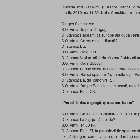
Discuţie între S.O.Vîntu şi Dragoş Stanca , dir
martie 2010,ora 11.32. Nota: Consideram limbaj
Dragoş Stanca: Alo!
S.O. Vîntu: Te pup, Dragoş.
D. Stanca: Râdeam, că sunt pe ăla după centra
S.O. Vîntu: Ce voce melodioasă?
D. Stanca: Da.
S.O. Vîntu: Gold_FM.
D. Stanca: Vroiam să-ţi zic că vrea Bobby să se
S.O. Vîntu: Care Bobby?
D. Stanca: Bobby Voicu, ăla cu reteaua
socială
S.O. Vîntu: Hai să spunem 2 şi jumătate pe Par
D. Stanca: Da, da, când vrei tu.
S.O. Vîntu: Dar pe Paris, la mine acasă, nu la b
D. Stanca: Bine, OK.
“Pot să le dau o şpagă, şi cu asta, basta”
S.O. Vîntu: Că mai am o întâlnire acolo cu un pr
D. Stanca: La 2 şi jumătate, da?
S.O. Vîntu: 14.30 fix.
D. Stanca: Bine. Şi, în paranteză fie spus, ca
există Neogen, care e veche şi e liderul, şi n