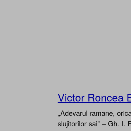
Victor Roncea 
„Adevarul ramane, oricar
slujitorilor sai" – Gh. I. 