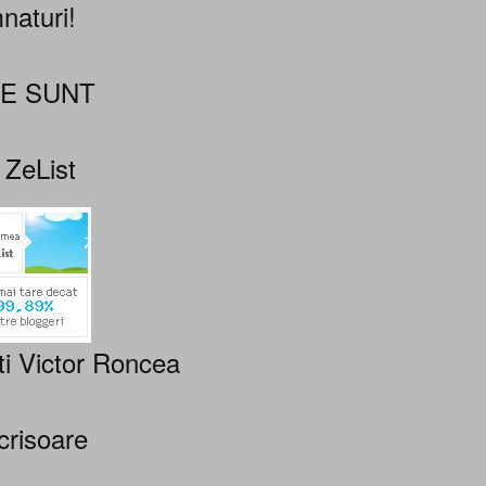
naturi!
NE SUNT
 ZeList
ti Victor Roncea
crisoare