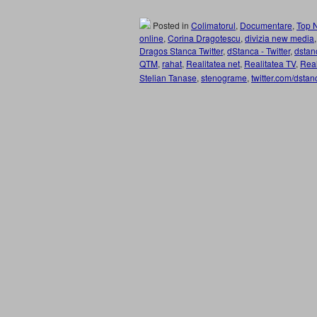
Posted in
Colimatorul
,
Documentare
,
Top 
online
,
Corina Dragotescu
,
divizia new media
Dragos Stanca Twitter
,
dStanca - Twitter
,
dstan
QTM
,
rahat
,
Realitatea net
,
Realitatea TV
,
Real
Stelian Tanase
,
stenograme
,
twitter.com/dstan