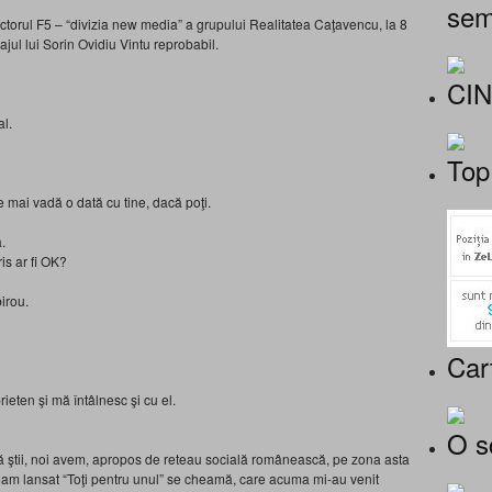
sem
ectorul F5 – “divizia new media” a grupului Realitatea Caţavencu, la 8
ul lui Sorin Ovidiu Vintu reprobabil.
CI
l.
Top
 mai vadă o dată cu tine, dacă poţi.
.
is ar fi OK?
irou.
Car
ieten şi mă întâlnesc şi cu el.
O s
 să ştii, noi avem, apropos de reteau socială românească, pe zona asta
oi am lansat “Toţi pentru unul” se cheamă, care acuma mi-au venit