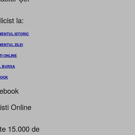
icist la:
MENTUL ISTORIC
MENTUL ZILEI
TI ONLINE
L BURSA
BOOK
ebook
isti Online
te 15.000 de