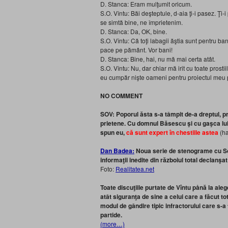
D. Stanca: Eram mulţumit oricum.
S.O. Vîntu: Băi deşteptule, d-aia ţi-i pasez. Ţi
se simtă bine, ne împrietenim.
D. Stanca: Da, OK, bine.
S.O. Vîntu: Că toţi labagii ăştia sunt pentru ba
pace pe pământ. Vor bani!
D. Stanca: Bine, hai, nu mă mai certa atât.
S.O. Vîntu: Nu, dar chiar mă irit cu toate prosti
eu cumpăr nişte oameni pentru proiectul meu 
NO COMMENT
SOV:
Poporul ăsta s-a tâmpit de-a dreptul, 
prietene. Cu domnul Băsescu şi cu gaşca lui
spun eu,
că sunt expert în chestiile astea
(ha
Dan Badea:
Noua serie de stenograme cu Sor
informaţii inedite din războiul total declanşa
Foto:
Realitatea.net
Toate discuţiile purtate de Vîntu pånă la ale
atât siguranţa de sine a celui care a făcut 
modul de gândire tipic infractorului care s-a
partide.
(more…)