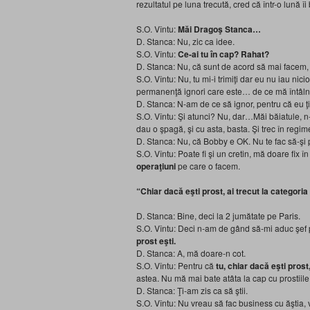
rezultatul pe luna trecută, cred că într-o lună
S.O. Vîntu:
Măi Dragoş Stanca…
D. Stanca: Nu, zic ca idee.
S.O. Vîntu:
Ce-ai tu în cap? Rahat?
D. Stanca: Nu, că sunt de acord să mai facem,
S.O. Vîntu: Nu, tu mi-i trimiţi dar eu nu iau nic
permanenţă ignori care este… de ce mă întâlne
D. Stanca: N-am de ce să ignor, pentru că eu ţ
S.O. Vîntu: Şi atunci? Nu, dar…Măi băiatule, 
dau o şpagă, şi cu asta, basta. Şi trec în regi
D. Stanca: Nu, că Bobby e OK. Nu te fac să-şi p
S.O. Vîntu: Poate fi şi un cretin, mă doare fix 
operaţiuni
pe care o facem.
“Chiar dacă eşti prost, ai trecut la categori
D. Stanca: Bine, deci la 2 jumătate pe Paris.
S.O. Vîntu: Deci n-am de gând să-mi aduc şe
prost eşti.
D. Stanca: A, mă doare-n cot.
S.O. Vîntu: Pentru că
tu, chiar dacă eşti prost
astea. Nu mă mai bate atâta la cap cu prostiile 
D. Stanca: Ţi-am zis ca să ştii.
S.O. Vîntu: Nu vreau să fac business cu ăştia, 