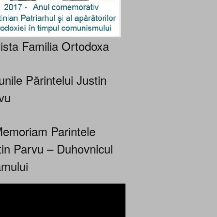
ista Familia Ortodoxa
nile Părintelui Justin
vu
Memoriam Parintele
tin Parvu – Duhovnicul
mului