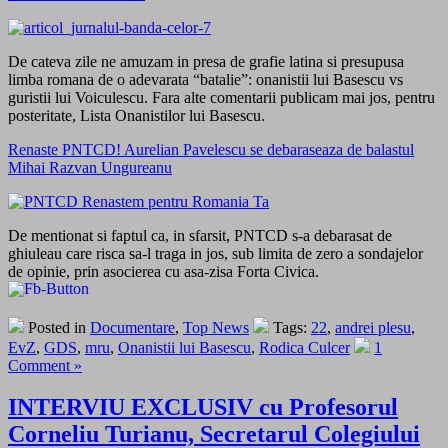
De cateva zile ne amuzam in presa de grafie latina si presupusa
limba romana de o adevarata “batalie”: onanistii lui Basescu vs
guristii lui Voiculescu. Fara alte comentarii publicam mai jos, pentru
posteritate, Lista Onanistilor lui Basescu.
Renaste PNTCD! Aurelian Pavelescu se debaraseaza de balastul
Mihai Razvan Ungureanu
De mentionat si faptul ca, in sfarsit, PNTCD s-a debarasat de
ghiuleau care risca sa-l traga in jos, sub limita de zero a sondajelor
de opinie, prin asocierea cu asa-zisa Forta Civica.
Posted in
Documentare
,
Top News
Tags:
22
,
andrei plesu
,
EvZ
,
GDS
,
mru
,
Onanistii lui Basescu
,
Rodica Culcer
1
Comment »
INTERVIU EXCLUSIV cu Profesorul
Corneliu Turianu, Secretarul Colegiului