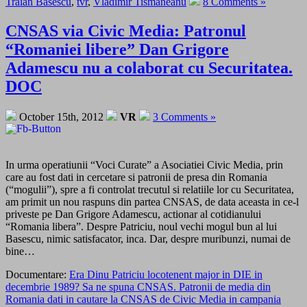
Traian Basescu
,
tvr
,
Vladimir Tismaneanu
8 Comments »
CNSAS via Civic Media: Patronul
“Romaniei libere” Dan Grigore
Adamescu nu a colaborat cu Securitatea.
DOC
October 15th, 2012
VR
3 Comments »
In urma operatiunii “Voci Curate” a Asociatiei Civic Media, prin
care au fost dati in cercetare si patronii de presa din Romania
(“mogulii”), spre a fi controlat trecutul si relatiile lor cu Securitatea,
am primit un nou raspuns din partea CNSAS, de data aceasta in ce-l
priveste pe Dan Grigore Adamescu, actionar al cotidianului
“Romania libera”. Despre Patriciu, noul vechi mogul bun al lui
Basescu, nimic satisfacator, inca. Dar, despre muribunzi, numai de
bine…
Documentare:
Era Dinu Patriciu locotenent major in DIE in
decembrie 1989? Sa ne spuna CNSAS. Patronii de media din
Romania dati in cautare la CNSAS de Civic Media in campania