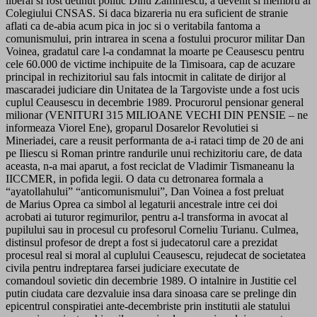
liberal si fost detinut politic Dinu Zamfirescu, a devenit si membru al
Colegiului CNSAS. Si daca bizareria nu era suficient de stranie
aflati ca de-abia acum pica in joc si o veritabila fantoma a
comunismului, prin intrarea in scena a fostului procuror militar Dan
Voinea, gradatul care l-a condamnat la moarte pe Ceausescu pentru
cele 60.000 de victime inchipuite de la Timisoara, cap de acuzare
principal in rechizitoriul sau fals intocmit in calitate de dirijor al
mascaradei judiciare din Unitatea de la Targoviste unde a fost ucis
cuplul Ceausescu in decembrie 1989. Procurorul pensionar general
milionar (VENITURI 315 MILIOANE VECHI DIN PENSIE – ne
informeaza Viorel Ene), groparul Dosarelor Revolutiei si
Mineriadei, care a reusit performanta de a-i rataci timp de 20 de ani
pe Iliescu si Roman printre randurile unui rechizitoriu care, de data
aceasta, n-a mai aparut, a fost reciclat de Vladimir Tismaneanu la
IICCMER, in pofida legii. O data cu detronarea formala a
“ayatollahului” “anticomunismului”, Dan Voinea a fost preluat
de Marius Oprea ca simbol al legaturii ancestrale intre cei doi
acrobati ai tuturor regimurilor, pentru a-l transforma in avocat al
pupilului sau in procesul cu profesorul Corneliu Turianu. Culmea,
distinsul profesor de drept a fost si judecatorul care a prezidat
procesul real si moral al cuplului Ceausescu, rejudecat de societatea
civila pentru indreptarea farsei judiciare executate de
comandoul sovietic din decembrie 1989. O intalnire in Justitie cel
putin ciudata care dezvaluie insa dara sinoasa care se prelinge din
epicentrul conspiratiei ante-decembriste prin institutii ale statului