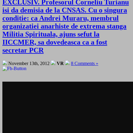
EXCLUSIV. Profesorul Corneliu Turianu
isi da demisia de la CNSAS. Cu o singura
conditie: ca Andrei Muraru, membrul
organizatiei anarhiste de extrema stanga
Militia Spirituala, ajuns sefut la
IICCMER, sa dovedeasca ca a fost
secretar PCR
November 13th, 2012
VR
8 Comments »