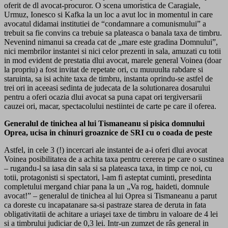
oferit de dl avocat-procuror. O scena umoristica de Caragiale,
Urmuz, Ionesco si Kafka la un loc a avut loc in momentul in care
avocatul didamai institutiei de “condamnare a comunismului” a
trebuit sa fie convins ca trebuie sa plateasca o banala taxa de timbru.
Nevenind nimanui sa creada cat de „mare este gradina Domnului”,
nici membrilor instantei si nici celor prezenti in sala, amuzati cu totii
in mod evident de prestatia dlui avocat, marele general Voinea (doar
la propriu) a fost invitat de repetate ori, cu muuuulta rabdare si
staruinta, sa isi achite taxa de timbru, instanta oprindu-se astfel de
trei ori in aceeasi sedinta de judecata de la solutionarea dosarului
pentru a oferi ocazia dlui avocat sa puna capat ori tergiversarii
cauzei ori, macar, spectacolului nestiintei de carte pe care il oferea.
Generalul de tinichea al lui Tismaneanu si pisica domnului
Oprea, ucisa in chinuri groaznice de SRI cu o coada de peste
Astfel, in cele 3 (!) incercari ale instantei de a-i oferi dlui avocat
Voinea posibilitatea de a achita taxa pentru cererea pe care o sustinea
– rugandu-l sa iasa din sala si sa plateasca taxa, in timp ce noi, cu
totii, protagonisti si spectatori, l-am fi asteptat cuminti, presedinta
completului mergand chiar pana la un „Va rog, haideti, domnule
avocat!” – generalul de tinichea al lui Oprea si Tismaneanu a parut
ca doreste cu incapatanare sa-si pastraze starea de deruta in fata
obligativitatii de achitare a uriaşei taxe de timbru in valoare de 4 lei
si a timbrului judiciar de 0,3 lei. Intr-un zumzet de râs general in