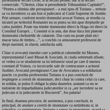
presedintele sectiei civile, si al sectiei penale, dar si al sectiei
comerciale. “Ulterior, chiar si presedintele Tribunalului Capitalei!”.
“Pentru a elimina alte presupuneri – a mai spus dl Turianu -, trebuie
sa va invederez ca am fost si judecator al Curtii Supreme de Justitie.
Prin urmare, conform teoriei domnului avocat Voinea, ar rezulta ca
nicaieri pe teritoriul Romaniei nu as putea sa imi apar drepturile pe
calea justitiei. Poate ma trimite dumnealui direct la Haga ori direct la
Consiliul Europei… Consimt si la asta, dar doar daca imi plateste
dumnealui cheltuielile de calatorie. Dar cum nu poate plati nici
macar taxa de timbru…”, a conchis cu amuzament profesorul de
drept starnind, in sfarsit, satisfactia salii.
Chiar si avocatul ziarului care a publicat calomniile lui Muraru,
reprezentantul Casei Musat & Asociatii, in ciuda sobrietatii afisate,
se vedea ca se straduieste sa isi infraneze rasul pe care il starnea
constant dl Voinea, cu incercarile sale de contracarare a actiunii
Justitiei. Avocatul prestigioasei Case de Avocatura s-a solidarizat
practic cu pozitia profesorului Turianu si a pus concluzii de
respingere a cererii de stramutare, deci chiar in contra celui cu care,
in solidar, ar putea fi obligat la plata daunelor, aratand ca nu se
indoieste de impartialitatea judecatorilor si ca „are incredere sa ne
judecam si la judecatorie in Bucuresti”. Jos palaria!
In final, doamna procuror, de asemenea, a pus concluzii, in
principal, de anulare a cererii de stramutare ca netimbrata si, in
subsidiar, ca neintemeiata. Instanta a ramas in pronuntare, avand sa