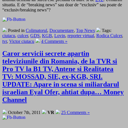
situatia. E de “breaking news” sau doar de “exclusiv” sau poate de
“exclusiv/breaking news”?
Posted in
Colimatorul
,
Documentare
,
Top News
Tags:
ciutacu
,
culcer
,
GDS
,
KGB
,
Lovin
,
reporter virtual
,
Rodica Culcer
,
tvr
,
Victor ciutacu
4 Comments »
Caror servicii secrete apartin
televiziunile din Romania, de la TVR si
Pro TV la B1 TV, Antene si Realitatea
TV: MOSSAD, SIE, ex-KGB, SRI.
UPDATE: Apare in scena si miliardarul
israelian Eyal Ofer, ahtiat dupa… Money
Channel
October 7th, 2011
VR
25 Comments »