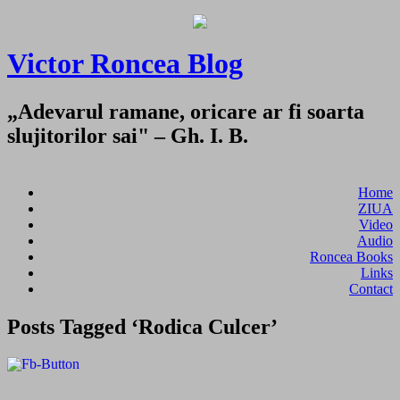
Victor Roncea Blog
„Adevarul ramane, oricare ar fi soarta
slujitorilor sai" – Gh. I. B.
Home
ZIUA
Video
Audio
Roncea Books
Links
Contact
Posts Tagged ‘Rodica Culcer’