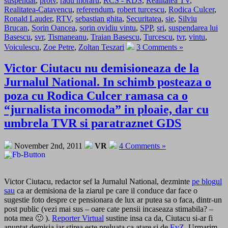
suspendat
,
protv
,
radu moraru
,
RCS - RDS
,
Realitatea TV
,
Realitatea-Catavencu
,
referendum
,
robert turcescu
,
Rodica Culcer
,
Ronald Lauder
,
RTV
,
sebastian ghita
,
Securitatea
,
sie
,
Silviu
Brucan
,
Sorin Oancea
,
sorin ovidiu vintu
,
SPP
,
sri
,
suspendarea lui
Basescu
,
svr
,
Tismaneanu
,
Traian Basescu
,
Turcescu
,
tvr
,
vintu
,
Voiculescu
,
Zoe Petre
,
Zoltan Teszari
3 Comments »
Victor Ciutacu nu demisioneaza de la
Jurnalul National. In schimb posteaza o
poza cu Rodica Culcer ramasa ca o
“jurnalista incomoda” in ploaie, dar cu
umbrela TVR si paratraznet GDS
November 2nd, 2011
VR
4 Comments »
Victor Ciutacu, redactor sef la Jurnalul National, dezminte
pe blogul
sau
ca ar demisiona de la ziarul pe care il conduce dar face o
sugestie foto despre ce pensionara de lux ar putea sa o faca, dintr-un
post public (vezi mai sus – oare cate pensii incaseaza stimabila? –
nota mea 🙂 ).
Reporter Virtual
sustine insa ca da, Ciutacu si-ar fi
anuntat demisia iar stirea este preluata ca atare si de
EvZ
. Urmarim