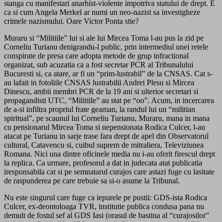
stanga cu manifestari anarhist-violente impotriva statului de drept. E
ca si cum Angela Merkel ar numi un neo-nazist sa investigheze
crimele nazismului. Oare Victor Ponta stie?
Muraru si “Militiile” lui si ale lui Mircea Toma l-au pus la zid pe
Corneliu Turianu denigrandu-l public, prin intermediul unei retele
conspirate de presa care adopta metode de grup infractional
organizat, sub acuzatia ca a fost secretar PCR al Tribunalului
Bucuresti si, ca atare, ar fi un “prim-lustrabil” de la CNSAS. Cat s-
au lafait in fotoliile CNSAS lustrabilii Andrei Plesu si Mircea
Dinescu, ambii membri PCR de la 19 ani si ulterior secretari si
propagandisti UTC, “Militiile” au stat pe “oo”. Acum, in incercarea
de a-si infiltra propriul frate geaman, la randul lui un “militian
spiritual”, pe scaunul lui Corneliu Turianu, Muraru, mana in mana
cu pensionarul Mircea Toma si nepensionata Rodica Culcer, l-au
atacat pe Turianu in sarje trase fara drept de apel din Observatorul
cultural, Catavencu si, cuibul suprem de mitraliera, Televiziunea
Romana. Nici una dintre oficinele media nu i-au oferit firescul drept
la replica. Ca urmare, profesorul a dat in judecata atat publicatia
iresponsabila cat si pe semnatarul curajos care astazi fuge cu lasitate
de raspunderea pe care trebuie sa si-o asume la Tribunal.
Nu este singurul care fuge ca iepurele pe pustii: GDS-ista Rodica
Culcer, ex-deontoloaga TVR, institutie publica condusa pana nu
demult de fostul sef al GDS Iasi (orasul de bastina al “curajosilor”