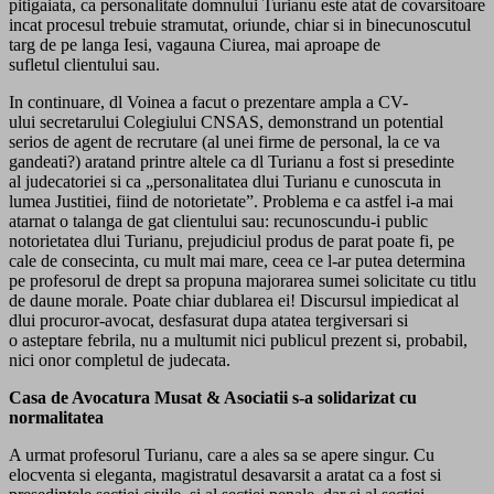
pitigaiata, ca personalitate domnului Turianu este atat de covarsitoare
incat procesul trebuie stramutat, oriunde, chiar si in binecunoscutul
targ de pe langa Iesi, vagauna Ciurea, mai aproape de
sufletul clientului sau.
In continuare, dl Voinea a facut o prezentare ampla a CV-
ului secretarului Colegiului CNSAS, demonstrand un potential
serios de agent de recrutare (al unei firme de personal, la ce va
gandeati?) aratand printre altele ca dl Turianu a fost si presedinte
al judecatoriei si ca „personalitatea dlui Turianu e cunoscuta in
lumea Justitiei, fiind de notorietate”. Problema e ca astfel i-a mai
atarnat o talanga de gat clientului sau: recunoscundu-i public
notorietatea dlui Turianu, prejudiciul produs de parat poate fi, pe
cale de consecinta, cu mult mai mare, ceea ce l-ar putea determina
pe profesorul de drept sa propuna majorarea sumei solicitate cu titlu
de daune morale. Poate chiar dublarea ei! Discursul impiedicat al
dlui procuror-avocat, desfasurat dupa atatea tergiversari si
o asteptare febrila, nu a multumit nici publicul prezent si, probabil,
nici onor completul de judecata.
Casa de Avocatura Musat & Asociatii s-a solidarizat cu
normalitatea
A urmat profesorul Turianu, care a ales sa se apere singur. Cu
elocventa si eleganta, magistratul desavarsit a aratat ca a fost si