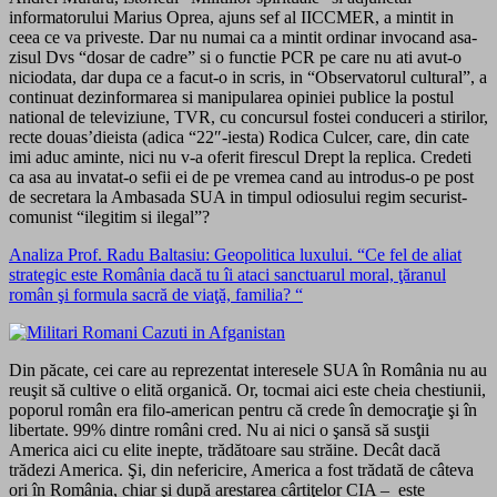
informatorului Marius Oprea, ajuns sef al IICCMER, a mintit in
ceea ce va priveste. Dar nu numai ca a mintit ordinar invocand asa-
zisul Dvs “dosar de cadre” si o functie PCR pe care nu ati avut-o
niciodata, dar dupa ce a facut-o in scris, in “Observatorul cultural”, a
continuat dezinformarea si manipularea opiniei publice la postul
national de televiziune, TVR, cu concursul fostei conduceri a stirilor,
recte douas’dieista (adica “22″-iesta) Rodica Culcer, care, din cate
imi aduc aminte, nici nu v-a oferit firescul Drept la replica. Credeti
ca asa au invatat-o sefii ei de pe vremea cand au introdus-o pe post
de secretara la Ambasada SUA in timpul odiosului regim securist-
comunist “ilegitim si ilegal”?
Analiza Prof. Radu Baltasiu: Geopolitica luxului. “Ce fel de aliat
strategic este România dacă tu îi ataci sanctuarul moral, ţăranul
român şi formula sacră de viaţă, familia? “
Din păcate, cei care au reprezentat interesele SUA în România nu au
reuşit să cultive o elită organică. Or, tocmai aici este cheia chestiunii,
poporul român era filo-american pentru că crede în democraţie şi în
libertate. 99% dintre români cred. Nu ai nici o şansă să susţii
America aici cu elite inepte, trădătoare sau străine. Decât dacă
trădezi America. Şi, din nefericire, America a fost trădată de câteva
ori în România, chiar şi după arestarea cârtiţelor CIA – este