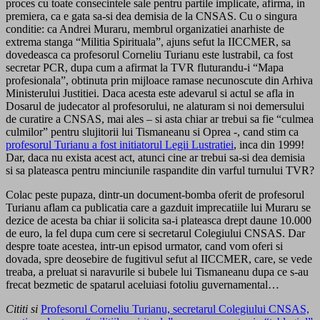
proces cu toate consecintele sale pentru partile implicate, afirma, in
premiera, ca e gata sa-si dea demisia de la CNSAS. Cu o singura
conditie: ca Andrei Muraru, membrul organizatiei anarhiste de
extrema stanga “Militia Spirituala”, ajuns sefut la IICCMER, sa
dovedeasca ca profesorul Corneliu Turianu este lustrabil, ca fost
secretar PCR, dupa cum a afirmat la TVR fluturandu-i “Mapa
profesionala”, obtinuta prin mijloace ramase necunoscute din Arhiva
Ministerului Justitiei. Daca acesta este adevarul si actul se afla in
Dosarul de judecator al profesorului, ne alaturam si noi demersului
de curatire a CNSAS, mai ales – si asta chiar ar trebui sa fie “culmea
culmilor” pentru slujitorii lui Tismaneanu si Oprea -, cand stim ca
profesorul Turianu a fost initiatorul Legii Lustratiei
, inca din 1999!
Dar, daca nu exista acest act, atunci cine ar trebui sa-si dea demisia
si sa plateasca pentru minciunile raspandite din varful turnului TVR?
Colac peste pupaza, dintr-un document-bomba oferit de profesorul
Turianu aflam ca publicatia care a gazduit imprecatiile lui Muraru se
dezice de acesta ba chiar ii solicita sa-i plateasca drept daune 10.000
de euro, la fel dupa cum cere si secretarul Colegiului CNSAS. Dar
despre toate acestea, intr-un episod urmator, cand vom oferi si
dovada, spre deosebire de fugitivul sefut al IICCMER, care, se vede
treaba, a preluat si naravurile si bubele lui Tismaneanu dupa ce s-au
frecat bezmetic de spatarul aceluiasi fotoliu guvernamental…
Cititi si
Profesorul Corneliu Turianu, secretarul Colegiului CNSAS,