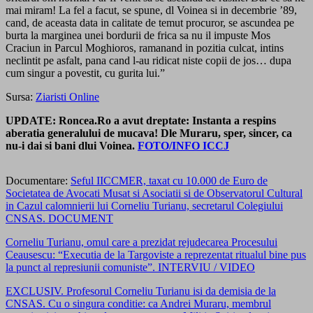
mai miram! La fel a facut, se spune, dl Voinea si in decembrie ’89,
cand, de aceasta data in calitate de temut procuror, se ascundea pe
burta la marginea unei bordurii de frica sa nu il impuste Mos
Craciun in Parcul Moghioros, ramanand in pozitia culcat, intins
neclintit pe asfalt, pana cand l-au ridicat niste copii de jos… dupa
cum singur a povestit, cu gurita lui.”
Sursa:
Ziaristi Online
UPDATE: Roncea.Ro a avut dreptate: Instanta a respins
aberatia generalului de mucava! Dle Muraru, sper, sincer, ca
nu-i dai si bani dlui Voinea.
FOTO/INFO ICCJ
Documentare:
Seful IICCMER, taxat cu 10.000 de Euro de
Societatea de Avocati Musat si Asociatii si de Observatorul Cultural
in Cazul calomnierii lui Corneliu Turianu, secretarul Colegiului
CNSAS. DOCUMENT
Corneliu Turianu, omul care a prezidat rejudecarea Procesului
Ceausescu: “Executia de la Targoviste a reprezentat ritualul bine pus
la punct al represiunii comuniste”. INTERVIU / VIDEO
EXCLUSIV. Profesorul Corneliu Turianu isi da demisia de la
CNSAS. Cu o singura conditie: ca Andrei Muraru, membrul