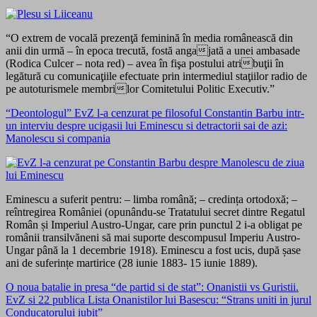
“O extrem de vocală prezenţă feminină în media românească din
anii din urmă – în epoca trecută, fostă angajată a unei ambasade
(Rodica Culcer – nota red) – avea în fişa postului atribuţii în
legătură cu comunicaţiile efectuate prin intermediul staţiilor radio de
pe autoturismele membrilor Comitetului Politic Executiv.”
“Deontologul” EvZ l-a cenzurat pe filosoful Constantin Barbu intr-
un interviu despre ucigasii lui Eminescu si detractorii sai de azi:
Manolescu si compania
Eminescu a suferit pentru: – limba română; – credința ortodoxă; –
reîntregirea României (opunându-se Tratatului secret dintre Regatul
Român și Imperiul Austro-Ungar, care prin punctul 2 i-a obligat pe
românii transilvăneni să mai suporte descompusul Imperiu Austro-
Ungar până la 1 decembrie 1918). Eminescu a fost ucis, după șase
ani de suferințe martirice (28 iunie 1883- 15 iunie 1889).
O noua batalie in presa “de partid si de stat”: Onanistii vs Guristii.
EvZ si 22 publica Lista Onanistilor lui Basescu: “Strans uniti in jurul
Conducatorului iubit”