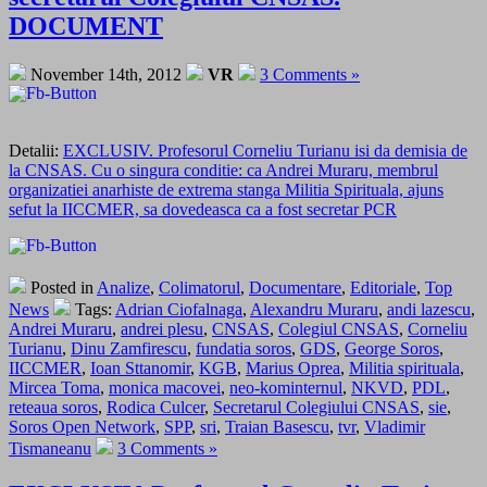
DOCUMENT
November 14th, 2012
VR
3 Comments »
Detalii:
EXCLUSIV. Profesorul Corneliu Turianu isi da demisia de
la CNSAS. Cu o singura conditie: ca Andrei Muraru, membrul
organizatiei anarhiste de extrema stanga Militia Spirituala, ajuns
sefut la IICCMER, sa dovedeasca ca a fost secretar PCR
Posted in
Analize
,
Colimatorul
,
Documentare
,
Editoriale
,
Top
News
Tags:
Adrian Ciofalnaga
,
Alexandru Muraru
,
andi lazescu
,
Andrei Muraru
,
andrei plesu
,
CNSAS
,
Colegiul CNSAS
,
Corneliu
Turianu
,
Dinu Zamfirescu
,
fundatia soros
,
GDS
,
George Soros
,
IICCMER
,
Ioan Sttanomir
,
KGB
,
Marius Oprea
,
Militia spirituala
,
Mircea Toma
,
monica macovei
,
neo-kominternul
,
NKVD
,
PDL
,
reteaua soros
,
Rodica Culcer
,
Secretarul Colegiului CNSAS
,
sie
,
Soros Open Network
,
SPP
,
sri
,
Traian Basescu
,
tvr
,
Vladimir
Tismaneanu
3 Comments »