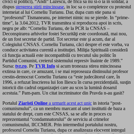
civici si politici), “Andi” Lazescu, de frica sa nu si-o ia in solidar, a
dispus
stergerea stirii mincinoase
, in loc sa o completeze cu protestul
intemeiat al lui Corneliu Turianu. Dar, dupa cum stie pana si
“profesorul” Tismaneanu, pe internet nimic nu se pierde. In “prime-
time”, la 3.04.2012, TVR transmitea si reproducea apoi in scris,
negru pe alb: “Corneliu Turianu, de la PCR la CNSAS –
Deconspirarea arhivelor fostei Securităţi este coordonată, mai nou,
de un fost secretar de partid. Tot secretar este şi acum, dar al
Colegiului CNSAS. Corneliu Turianu, căci despre el este vorba, va
conduce activitatea curentă a instituţiei. Miliţia Spirituală consideră
că funcţia actuală este incompatibilă cu trecutul său politic în
Partidul Comunist, creierul sistemului represiv înainte de 1989.”
Sursa:
tvr.ro
. Pe
TVR Info
si acum troneaza stirea mincinoasa
extinsa in care, ce amuzant, i se mai reproseaza distinsului profesor
crestin-democrat Corneliu Turianu ca “este judecătorul care, în
1996, a refuzat înscrierea lui Ion Iliescu în cursa prezidențială, susţin
istoricii din cadrul organizaţiei care au scos la lumină dosarul
acestuia.” Pam-pam. Un citat incriminator din Pravda n-au gasit?
Portalul
Ziaristi Online
a urmarit acest act unic
in istoria “post-
comunismului”, ca un membru marcant al unei institutii de baza a
statului de drept, cum este CNSAS, sa se afle in proces cu
reprezentantul “condamnatorului” de serviciu al crimelor
comunismului, IICCMER. Prin intermediul portalului nostru,
profesorul Corneliu Turianu, dupa ce analizeaza elocvent intregul