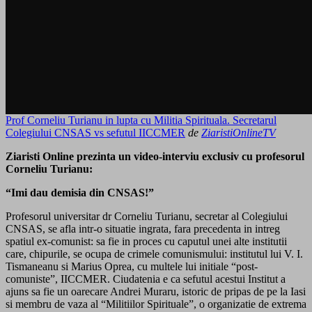
Prof Corneliu Turianu in lupta cu Militia Spirituala. Secretarul
Colegiului CNSAS vs sefutul IICCMER
de
ZiaristiOnlineTV
Ziaristi Online prezinta un video-interviu exclusiv cu profesorul
Corneliu Turianu:
“Imi dau demisia din CNSAS!”
Profesorul universitar dr Corneliu Turianu, secretar al Colegiului
CNSAS, se afla intr-o situatie ingrata, fara precedenta in intreg
spatiul ex-comunist: sa fie in proces cu caputul unei alte institutii
care, chipurile, se ocupa de crimele comunismului: institutul lui V. I.
Tismaneanu si Marius Oprea, cu multele lui initiale “post-
comuniste”, IICCMER. Ciudatenia e ca sefutul acestui Institut a
ajuns sa fie un oarecare Andrei Muraru, istoric de pripas de pe la Iasi
si membru de vaza al “Militiilor Spirituale”, o organizatie de extrema