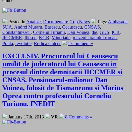
emit?
Posted in
Analize
,
Documentare
,
Top News
Tags:
Ambasada
SUA
,
Andrei Muraru
,
Basescu
,
Ceausescu
,
CNSAS
,
Constantinescu
,
Corneliu Turianu
,
Dan Voinea
,
die
,
GDS
,
ICR
,
IICCMER
,
Iliescu
,
KGB
,
Mineriade
,
muzeul taranului roman
,
Ponta
,
revolutie
,
Rodica Culcer
1 Comment »
EXCLUSIV. Procurorul lui Ceausescu
umilit de judecatorul lui Ceausescu in
procesul dintre demnitarii IICCMER si
CNSAS. Pensionarul-milionar Dan
Voinea, folosit de Tismaneanu si Marius
Oprea contra profesorului Corneliu
Turianu. INEDIT
January 17th, 2013
VR
8 Comments »