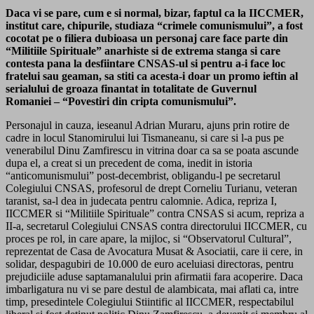
Daca vi se pare, cum e si normal, bizar, faptul ca la IICCMER,
institut care, chipurile, studiaza “crimele comunismului”, a fost
cocotat pe o filiera dubioasa un personaj care face parte din
“Militiile Spirituale” anarhiste si de extrema stanga si care
contesta pana la desfiintare CNSAS-ul si pentru a-i face loc
fratelui sau geaman, sa stiti ca acesta-i doar un promo ieftin al
serialului de groaza finantat in totalitate de Guvernul
Romaniei – “Povestiri din cripta comunismului”.
Personajul in cauza, ieseanul Adrian Muraru, ajuns prin rotire de
cadre in locul Stanomirului lui Tismaneanu, si care si l-a pus pe
venerabilul Dinu Zamfirescu in vitrina doar ca sa se poata ascunde
dupa el, a creat si un precedent de coma, inedit in istoria
“anticomunismului” post-decembrist, obligandu-l pe secretarul
Colegiului CNSAS, profesorul de drept Corneliu Turianu, veteran
taranist, sa-l dea in judecata pentru calomnie. Adica, repriza I,
IICCMER si “Militiile Spirituale” contra CNSAS si acum, repriza a
II-a, secretarul Colegiului CNSAS contra directorului IICCMER, cu
proces pe rol, in care apare, la mijloc, si “Observatorul Cultural”,
reprezentat de Casa de Avocatura Musat & Asociatii, care ii cere, in
solidar, despagubiri de 10.000 de euro aceluiasi directoras, pentru
prejudiciile aduse saptamanalului prin afirmatii fara acoperire. Daca
imbarligatura nu vi se pare destul de alambicata, mai aflati ca, intre
timp, presedintele Colegiului Stiintific al IICCMER, respectabilul