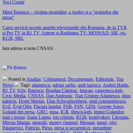
Voci Curate
Mitul Basescu – victima mogulilor, a rusilor si a “golanilor din
presa”
Caror servicii secrete apartin televiziunile din Romania, de la TVR
si Pro TV la B1 TV, Antene si Realitatea TV: MOSSAD, SIE, ex-
KGB, SRI.
Iata adresa si nota CNSAS:
Posted in
Analize
,
Colimatorul
,
Documentare
,
Editoriale
,
Top
News
Tags:
adamescu
,
adrian sarbu
,
andi lazescu
,
Andrei Badin
,
B1 TV
,
b1tv
,
Basescu
,
Bogdan Chirieac
,
brucan
,
catavencu-kgb
,
Civic Media
,
CNSAS
,
Dan Andronic
,
Dan Grigore Adamescu
,
dinu
patriciu
,
Dorin Marian
,
Elan Schwartzenberg
,
emil constantinescu
,
EvZ
,
Eyal Ofer
,
Flacara Iasului
,
FSB
,
FSN
,
GDS
,
George Soros
,
Golanii din presa
,
GRU
,
gusa
,
ICR
,
iliescu-kgb
,
Imnul Golanilor
,
ioan t morar
,
Ioana Lupea
,
ion cristoiu
,
KGB
,
kondyakov
,
Liiceanu
,
Mircea Marian
,
mogulii
,
money channel
,
Mossad
,
nasul
,
ofer
,
Patapievici
,
Patriciu
,
Plesu
,
presa si securistii ei
,
presedinte