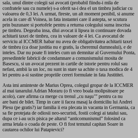
sala, unul dintre colegii sai avocati (probabil fiindu-i mila de
confratele sau cu numele) s-a oferit sa-i dea el un timbru judiciar cu
valoarea de 0,3 lei. A urmat, fireste, un alt moment penibil, si anume
acela in care dl Voinea, in fata instantei care il astepta, se scutura
prin buzunare si portofele pentru a returna colegului suma inscrisa
pe timbru. Degeaba insa, dlui avocat ii lipsea in continuare dovada
achitarii taxei de timbru, cea in valoare de 4 lei. Ca avocatul de
serviciu al ICCMER habar nu avea de obligativitatea achitarii taxei
de timbru (ca doar justitia nu e gratis, la cheremul dumnealui), e de
inteles. Dar nu poate fi inteles cum un demnitar al Guvernului Ponta,
presedintele fabricii de condamnare a comunismului mosita de
Basescu, si un avocat prezent in cartile de istorie pentru rolul sau
nefast, ambii la un loc, nu sunt in stare sa achite o taxa modica de 4
lei pentru a-si sustine propriile cereri formulate in fata Justititei.
Asta imi aminteste de Marius Oprea, colegul gropar de la ICCMER
al mai tanarului Adrian Moraru (o fi vreo boala molipsitoare pe
acolo), care afirma ca merge cu trenul „cu naşu’” pentru ca nu
are bani de bilet. Timp in care ii facea masaj la domiciliu lui Andrei
Plesu (pe gratis?) iar familia ii era plecata in vacanta in Germania, ca
sa fie protejata de odiosii neo-securisti, fostii colegi ai tatalui sau,
dupa ce i-au ucis pisica pe altarul “anticomunismul” folosind ca
arma letala o coada de peste. O fi fost temutul capitan Soare in
cautarea ochilor lui Patapievici?