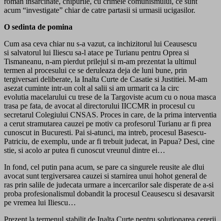
roman insarcinate, chipurile, cu crimele comunismului, ce sunt
acum “investigate” chiar de catre partasii si urmasii ucigasilor.
O sedinta de pomina
Cum asa ceva chiar nu s-a vazut, ca inchizitorul lui Ceausescu
si salvatorul lui Iliescu sa-l atace pe Turianu pentru Oprea si
Tismaneanu, n-am pierdut prilejul si m-am prezentat la ultimul
termen al procesului ce se deruleaza deja de luni bune, prin
tergiversari deliberate, la Inalta Curte de Casatie si Justitiei. M-am
asezat cuminte intr-un colt al salii si am urmarit ca la circ
evolutia macelarului cu trese de la Targoviste acum cu o noua masca
trasa pe fata, de avocat al directorului IICCMR in procesul cu
secretarul Colegiului CNSAS. Proces in care, de la prima interventia
a cerut stramutarea cauzei pe motiv ca profesorul Turianu ar fi prea
cunoscut in Bucuresti. Pai si-atunci, ma intreb, procesul Basescu-
Patriciu, de exemplu, unde ar fi trebuit judecat, in Papua? Desi, cine
stie, si acolo ar putea fi cunoscut vreunul dintre ei…
In fond, cel putin pana acum, se pare ca singurele reusite ale dlui
avocat sunt tergiversarea cauzei si starnirea unui hohot general de
ras prin salile de judecata urmare a incercarilor sale disperate de a-si
proba profesionalismul dobandit la procesul Ceausescu si desavarsit
pe vremea lui Iliescu…
Prezent la termenul stabilit de Inalta Curte pentru solutionarea cererii