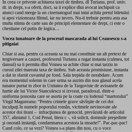
In ceea ce priveste achitarea taxei de timbru, dl Turianu, prof. univ.
dr. in drept, s-a oferit, doct, sa ii explice dlui avocat inchipuit ca
atunci cand merge la un cinematograf mai intai achita pretul biletului
si apoi vizioneaza filmul, iar nu invers. Nu-ti trebuie pentru asta asa
multa stiinta de carte sau de principii elementare de drept, ci este o
chestiune cel putin de logica…
Vocea tunatoare de la procesul mascarada al lui Ceausescu s-a
pitigaiat
Chiar si asa, pentru ca aceasta sa nu mai constituie un alt pretext de
tergiversare a cauzei, profesorul Turianu a rugat instanta (culmea, tot
dansul) sa ii permita dlui Voinea sa achite chiar si mai tarziu in
cursul zilei mareata taxa de timbru. Sub aceasta promisiune, instanta
a dat in sfarsit cuvantul pe fond. Sala trepida de nerabdare. Acum
era momentul solemn in care urma sa auzim din nou glasul acela
tunator purtat in zbor in Unitatea de la Targoviste de avioanele de
hartie ale lui Victor Stanculescu si izvorat, paradoxal, dintr-o
uniforma ponosita care se asorta pe la coate cu lodenul “martorului”
Virgil Magureanu: “Pentru crimele grave săvîrşite de cei doi
inculpaţi în numele poporului român, victimele nevinovate ale
acestor doi tirani – infracţiunea de genocid, prevăzută de articolul
357, aliniatul 1, Cod Penal, litera c -, vă solicit, domnule preşedinte
şi onorată instanţă, condamnarea acestora la moarte!”. Pac-pac-pac!
Cand colo, ce sa vezi? Voinea s-a plans din nou, cu o voce