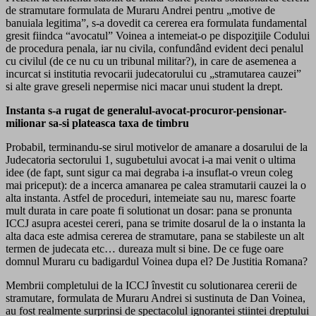
de stramutare formulata de Muraru Andrei pentru „motive de
banuiala legitima”, s-a dovedit ca cererea era formulata fundamental
gresit fiindca “avocatul” Voinea a intemeiat-o pe dispoziţiile Codului
de procedura penala, iar nu civila, confundând evident deci penalul
cu civilul (de ce nu cu un tribunal militar?), in care de asemenea a
incurcat si institutia revocarii judecatorului cu „stramutarea cauzei”
si alte grave greseli nepermise nici macar unui student la drept.
Instanta s-a rugat de generalul-avocat-procuror-pensionar-
milionar sa-si plateasca taxa de timbru
Probabil, terminandu-se sirul motivelor de amanare a dosarului de la
Judecatoria sectorului 1, sugubetului avocat i-a mai venit o ultima
idee (de fapt, sunt sigur ca mai degraba i-a insuflat-o vreun coleg
mai priceput): de a incerca amanarea pe calea stramutarii cauzei la o
alta instanta. Astfel de proceduri, intemeiate sau nu, maresc foarte
mult durata in care poate fi solutionat un dosar: pana se pronunta
ICCJ asupra acestei cereri, pana se trimite dosarul de la o instanta la
alta daca este admisa cererea de stramutare, pana se stabileste un alt
termen de judecata etc… dureaza mult si bine. De ce fuge oare
domnul Muraru cu badigardul Voinea dupa el? De Justitia Romana?
Membrii completului de la ICCJ învestit cu solutionarea cererii de
stramutare, formulata de Muraru Andrei si sustinuta de Dan Voinea,
au fost realmente surprinsi de spectacolul ignorantei stiintei dreptului