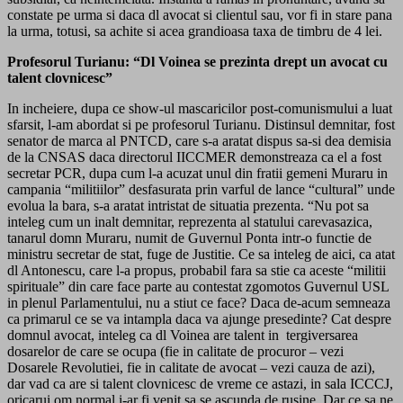
constate pe urma si daca dl avocat si clientul sau, vor fi in stare pana
la urma, totusi, sa achite si acea grandioasa taxa de timbru de 4 lei.
Profesorul Turianu: “Dl Voinea se prezinta drept un avocat cu
talent clovnicesc”
In incheiere, dupa ce show-ul mascaricilor post-comunismului a luat
sfarsit, l-am abordat si pe profesorul Turianu. Distinsul demnitar, fost
senator de marca al PNTCD, care s-a aratat dispus sa-si dea demisia
de la CNSAS daca directorul IICCMER demonstreaza ca el a fost
secretar PCR, dupa cum l-a acuzat unul din fratii gemeni Muraru in
campania “militiilor” desfasurata prin varful de lance “cultural” unde
evolua la bara, s-a aratat intristat de situatia prezenta. “Nu pot sa
inteleg cum un inalt demnitar, reprezenta al statului carevasazica,
tanarul domn Muraru, numit de Guvernul Ponta intr-o functie de
ministru secretar de stat, fuge de Justitie. Ce sa inteleg de aici, ca atat
dl Antonescu, care l-a propus, probabil fara sa stie ca aceste “militii
spirituale” din care face parte au contestat zgomotos Guvernul USL
in plenul Parlamentului, nu a stiut ce face? Daca de-acum semneaza
ca primarul ce se va intampla daca va ajunge presedinte? Cat despre
domnul avocat, inteleg ca dl Voinea are talent in tergiversarea
dosarelor de care se ocupa (fie in calitate de procuror – vezi
Dosarele Revolutiei, fie in calitate de avocat – vezi cauza de azi),
dar vad ca are si talent clovnicesc de vreme ce astazi, in sala ICCCJ,
oricarui om normal i-ar fi venit sa se ascunda de rusine. Dar ce sa ne