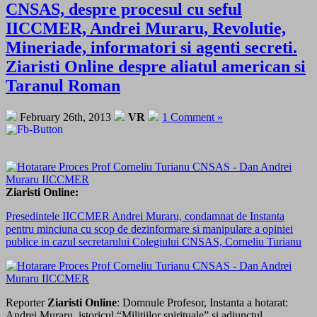
CNSAS, despre procesul cu seful
IICCMER, Andrei Muraru, Revolutie,
Mineriade, informatori si agenti secreti.
Ziaristi Online despre aliatul american si
Taranul Roman
February 26th, 2013
VR
1 Comment »
Ziaristi Online:
Presedintele IICCMER Andrei Muraru, condamnat de Instanta
pentru minciuna cu scop de dezinformare si manipulare a opiniei
publice in cazul secretarului Colegiului CNSAS, Corneliu Turianu
Reporter
Ziaristi Online
: Domnule Profesor, Instanta a hotarat:
Andrei Muraru, istoricul “Militiilor spirituale” si adjunctul