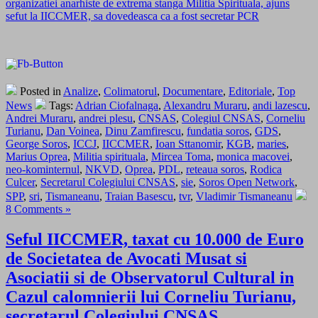
organizatiei anarhiste de extrema stanga Militia Spirituala, ajuns
sefut la IICCMER, sa dovedeasca ca a fost secretar PCR
Posted in
Analize
,
Colimatorul
,
Documentare
,
Editoriale
,
Top
News
Tags:
Adrian Ciofalnaga
,
Alexandru Muraru
,
andi lazescu
,
Andrei Muraru
,
andrei plesu
,
CNSAS
,
Colegiul CNSAS
,
Corneliu
Turianu
,
Dan Voinea
,
Dinu Zamfirescu
,
fundatia soros
,
GDS
,
George Soros
,
ICCJ
,
IICCMER
,
Ioan Sttanomir
,
KGB
,
maries
,
Marius Oprea
,
Militia spirituala
,
Mircea Toma
,
monica macovei
,
neo-kominternul
,
NKVD
,
Oprea
,
PDL
,
reteaua soros
,
Rodica
Culcer
,
Secretarul Colegiului CNSAS
,
sie
,
Soros Open Network
,
SPP
,
sri
,
Tismaneanu
,
Traian Basescu
,
tvr
,
Vladimir Tismaneanu
8 Comments »
Seful IICCMER, taxat cu 10.000 de Euro
de Societatea de Avocati Musat si
Asociatii si de Observatorul Cultural in
Cazul calomnierii lui Corneliu Turianu,
secretarul Colegiului CNSAS.