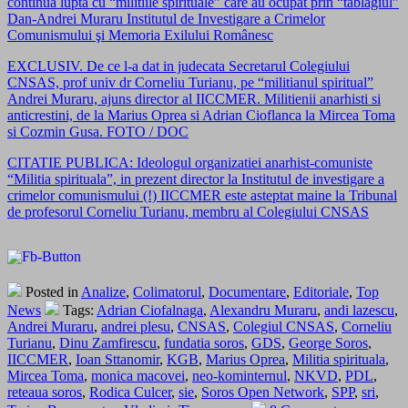
continua lupta cu “militiile spirituale” care au ocupat prin “tablagiul”
Dan-Andrei Muraru Institutul de Investigare a Crimelor
Comunismului şi Memoria Exilului Românesc
EXCLUSIV. De ce l-a dat in judecata Secretarul Colegiului
CNSAS, prof univ dr Corneliu Turianu, pe “militianul spiritual”
Andrei Muraru, ajuns director al IICCMER. Militienii anarhisti si
anticrestini, de la Marius Oprea si Adrian Cioflanca la Mircea Toma
si Cozmin Gusa. FOTO / DOC
CITATIE PUBLICA: Ideologul organizatiei anarhist-comuniste
“Militia spirituala”, in prezent director la Institutul de investigare a
crimelor comunismului (!) IICCMER este asteptat maine la Tribunal
de profesorul Corneliu Turianu, membru al Colegiului CNSAS
Posted in
Analize
,
Colimatorul
,
Documentare
,
Editoriale
,
Top
News
Tags:
Adrian Ciofalnaga
,
Alexandru Muraru
,
andi lazescu
,
Andrei Muraru
,
andrei plesu
,
CNSAS
,
Colegiul CNSAS
,
Corneliu
Turianu
,
Dinu Zamfirescu
,
fundatia soros
,
GDS
,
George Soros
,
IICCMER
,
Ioan Sttanomir
,
KGB
,
Marius Oprea
,
Militia spirituala
,
Mircea Toma
,
monica macovei
,
neo-kominternul
,
NKVD
,
PDL
,
reteaua soros
,
Rodica Culcer
,
sie
,
Soros Open Network
,
SPP
,
sri
,