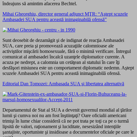
îndeajuns să amintim afacerea Bechtel.
Mihai Gheorghiu, director general adjunct MŢR: “Aştept scuzele
Ambasadei SUA pentru această inimaginabilă ofensă”
Sunt deosebit de dezamăgit şi de indignat de reacţia Ambasadei
SUA, care preia şi promovează acuzaţiile calomnioase ale
activiştilor mişcării homosexuale, fără o minimă verificare. Întregul
comunicat al ambasadei încalcă uzanţele diplomatice curente. A
acuza pe nedrept, a calomnia un cetăţean al statului în care îţi
desfăşori misiunea este un comportament diplomatic nedemn. Aştept
scuzele Ambasadei SUA pentru această inimaginabilă ofensă.
Editorial Dan Tomozei: Ambasada SUA şi libertatea alternativă
Departamentul de Stat al SUA a devenit guvernul mondial al ţărilor
lumii şi cumva noi nu am fost înştiinţaţi? Oare oficialii americani
trimişi în lume chiar consideră că ne pot trata pe toţi ca pe o turmă
lipsită de valori, raţionament şi luciditate, nesesizând intenţiile
şantajiste, oportuniste şi insidioase a documentelor oficiale pe care le