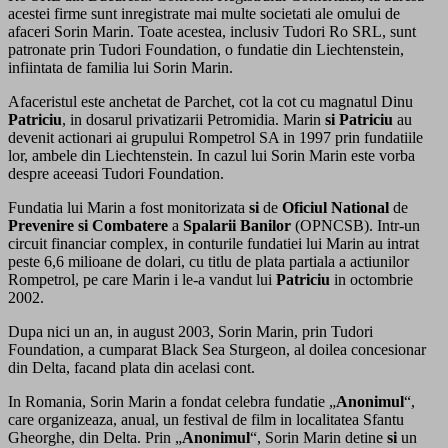
acestei firme sunt inregistrate mai multe societati ale omului de
afaceri Sorin Marin. Toate acestea, inclusiv Tudori Ro SRL, sunt
patronate prin Tudori Foundation, o fundatie din Liechtenstein,
infiintata de familia lui Sorin Marin.
Afaceristul este anchetat de Parchet, cot la cot cu magnatul Dinu
Patriciu
, in dosarul privatizarii Petromidia. Marin
si
Patriciu
au
devenit actionari ai grupului Rompetrol SA in 1997 prin fundatiile
lor, ambele din Liechtenstein. In cazul lui Sorin Marin este vorba
despre aceeasi Tudori Foundation.
Fundatia lui Marin a fost monitorizata
si
de
Oficiul
National
de
Prevenire
si
Combatere
a
Spalarii
Banilor
(OPNCSB). Intr-un
circuit financiar complex, in conturile fundatiei lui Marin au intrat
peste 6,6 milioane de dolari, cu titlu de plata partiala a actiunilor
Rompetrol, pe care Marin i le-a vandut lui
Patriciu
in octombrie
2002.
Dupa nici un an, in august 2003, Sorin Marin, prin Tudori
Foundation, a cumparat Black Sea Sturgeon, al doilea concesionar
din Delta, facand plata din acelasi cont.
In Romania, Sorin Marin a fondat celebra fundatie „
Anonimul
“,
care organizeaza, anual, un festival de film in localitatea Sfantu
Gheorghe, din Delta. Prin „
Anonimul
“, Sorin Marin detine
si
un