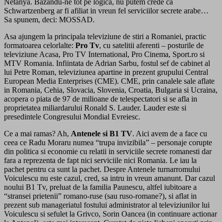
Netanya. Bazandu-ne tot pe logica, nu putem crede ca
Schwartzenberg ar fi afiliat in vreun fel serviciilor secrete arabe…
Sa spunem, deci: MOSSAD.
Asa ajungem la principala televiziune de stiri a Romaniei, practic
formatoarea celorlalte:
Pro Tv
, cu satelitii aferenti – posturile de
televiziune Acasa, Pro TV International, Pro Cinema, Sport.ro si
MTV Romania. Infiintata de Adrian Sarbu, fostul sef de cabinet al
lui Petre Roman, televiziunea apartine in prezent grupului Central
European Media Enterprises (CME). CME, prin canalele sale aflate
in Romania, Cehia, Slovacia, Slovenia, Croatia, Bulgaria si Ucraina,
acopera o piata de 97 de milioane de telespectatori si se afla in
proprietatea miliardarului Ronald S. Lauder. Lauder este si
presedintele Congresului Mondial Evreiesc.
Ce a mai ramas? Ah,
Antenele si B1 TV
. Aici avem de a face cu
ceea ce Radu Moraru numea “trupa invizibila” – personaje corupte
din politica si economie cu relatii in serviciile secrete romanesti dar
fara a reprezenta de fapt nici serviciile nici Romania. Le iau la
pachet pentru ca sunt la pachet. Despre Antenele turnarromului
Voiculescu nu este cazul, cred, sa intru in vreun amanunt. Dar cazul
noului B1 Tv, preluat de la familia Paunescu, altfel iubitoare a
“stransei prietenii” romano-ruse (sau ruso-romane?), si aflat in
prezent sub manageriatul fostului administrator al televiziunilor lui
Voiculescu si sefulet la Grivco, Sorin Oancea (in continuare actionar