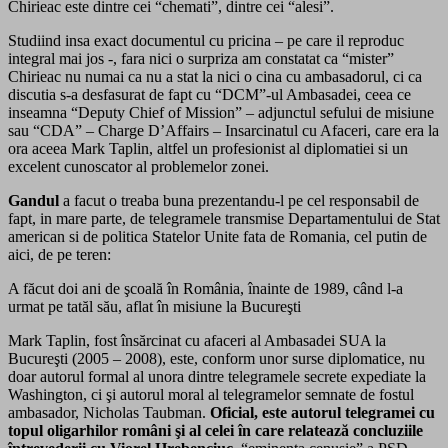
Chirieac este dintre cei “chemati”, dintre cei “alesi”.
Studiind insa exact documentul cu pricina – pe care il reproduc
integral mai jos -, fara nici o surpriza am constatat ca “mister”
Chirieac nu numai ca nu a stat la nici o cina cu ambasadorul, ci ca
discutia s-a desfasurat de fapt cu “DCM”-ul Ambasadei, ceea ce
inseamna “Deputy Chief of Mission” – adjunctul sefului de misiune
sau “CDA” – Charge D’Affairs – Insarcinatul cu Afaceri, care era la
ora aceea Mark Taplin, altfel un profesionist al diplomatiei si un
excelent cunoscator al problemelor zonei.
Gandul
a facut o treaba buna prezentandu-l pe cel responsabil de
fapt, in mare parte, de telegramele transmise Departamentului de Stat
american si de politica Statelor Unite fata de Romania, cel putin de
aici, de pe teren:
A făcut doi ani de şcoală în România, înainte de 1989, când l-a
urmat pe tatăl său, aflat în misiune la Bucureşti
Mark Taplin, fost însărcinat cu afaceri al Ambasadei SUA la
Bucureşti (2005 – 2008), este, conform unor surse diplomatice, nu
doar autorul formal al unora dintre telegramele secrete expediate la
Washington, ci şi autorul moral al telegramelor semnate de fostul
ambasador, Nicholas Taubman.
Oficial, este autorul telegramei cu
topul oligarhilor români şi al celei în care relatează concluziile