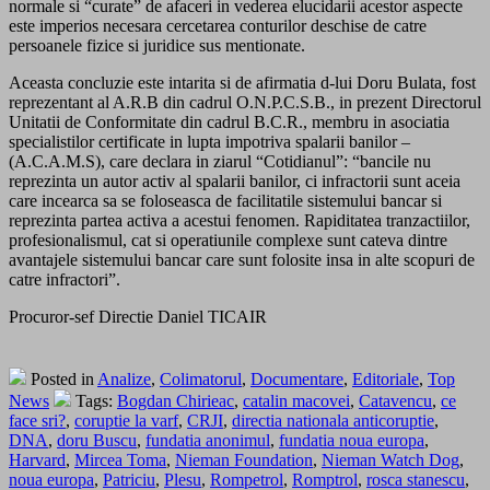
normale si “curate” de afaceri in vederea elucidarii acestor aspecte
este imperios necesara cercetarea conturilor deschise de catre
persoanele fizice si juridice sus mentionate.
Aceasta concluzie este intarita si de afirmatia d-lui Doru Bulata, fost
reprezentant al A.R.B din cadrul O.N.P.C.S.B., in prezent Directorul
Unitatii de Conformitate din cadrul B.C.R., membru in asociatia
specialistilor certificate in lupta impotriva spalarii banilor –
(A.C.A.M.S), care declara in ziarul “Cotidianul”: “bancile nu
reprezinta un autor activ al spalarii banilor, ci infractorii sunt aceia
care incearca sa se foloseasca de facilitatile sistemului bancar si
reprezinta partea activa a acestui fenomen. Rapiditatea tranzactiilor,
profesionalismul, cat si operatiunile complexe sunt cateva dintre
avantajele sistemului bancar care sunt folosite insa in alte scopuri de
catre infractori”.
Procuror-sef Directie Daniel TICAIR
Posted in
Analize
,
Colimatorul
,
Documentare
,
Editoriale
,
Top
News
Tags:
Bogdan Chirieac
,
catalin macovei
,
Catavencu
,
ce
face sri?
,
coruptie la varf
,
CRJI
,
directia nationala anticoruptie
,
DNA
,
doru Buscu
,
fundatia anonimul
,
fundatia noua europa
,
Harvard
,
Mircea Toma
,
Nieman Foundation
,
Nieman Watch Dog
,
noua europa
,
Patriciu
,
Plesu
,
Rompetrol
,
Romptrol
,
rosca stanescu
,