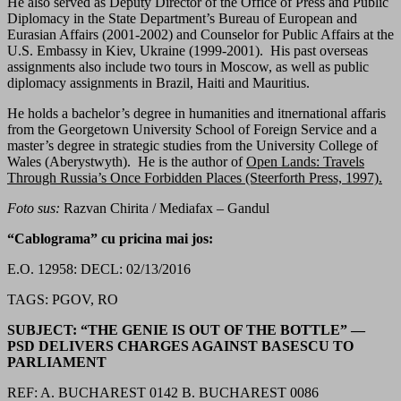
He also served as Deputy Director of the Office of Press and Public
Diplomacy in the State Department’s Bureau of European and
Eurasian Affairs (2001-2002) and Counselor for Public Affairs at the
U.S. Embassy in Kiev, Ukraine (1999-2001). His past overseas
assignments also include two tours in Moscow, as well as public
diplomacy assignments in Brazil, Haiti and Mauritius.
He holds a bachelor’s degree in humanities and itnernational affaris
from the Georgetown University School of Foreign Service and a
master’s degree in strategic studies from the University College of
Wales (Aberystwyth). He is the author of
Open Lands: Travels
Through Russia’s Once Forbidden Places (Steerforth Press, 1997).
Foto sus:
Razvan Chirita / Mediafax – Gandul
“Cablograma” cu pricina mai jos:
E.O. 12958: DECL: 02/13/2016
TAGS: PGOV, RO
SUBJECT: “THE GENIE IS OUT OF THE BOTTLE” —
PSD DELIVERS CHARGES AGAINST BASESCU TO
PARLIAMENT
REF: A. BUCHAREST 0142 B. BUCHAREST 0086