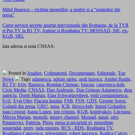
Mitul Basescu – victima mogulilor, a rusilor si a “golanilor din
presa”
Caror servicii secrete apartin televiziunile din Romania, de la TVR
si Pro TV la B1 TV, Antene si Realitatea TV: MOSSAD, SIE, ex-
KGB, SRI.
Iata adresa si nota CNSAS:
Posted in
Analize
,
Colimatorul
,
Documentare
,
Editoriale
,
Top
News
Tags:
adamescu
,
adrian sarbu
,
andi lazescu
,
Andrei Badin
,
B1 TV
,
b1tv
,
Basescu
,
Bogdan Chirieac
,
brucan
,
catavencu-kgb
,
Civic Media
,
CNSAS
,
Dan Andronic
,
Dan Grigore Adamescu
,
dinu
patriciu
,
Dorin Marian
,
Elan Schwartzenberg
,
emil constantinescu
,
EvZ
,
Eyal Ofer
,
Flacara Iasului
,
FSB
,
FSN
,
GDS
,
George Soros
,
Golanii din presa
,
GRU
,
gusa
,
ICR
,
iliescu-kgb
,
Imnul Golanilor
,
ioan t morar
,
Ioana Lupea
,
ion cristoiu
,
KGB
,
kondyakov
,
Liiceanu
,
Mircea Marian
,
mogulii
,
money channel
,
Mossad
,
nasul
,
ofer
,
Patapievici
,
Patriciu
,
Plesu
,
presa si securistii ei
,
presedinte
suspendat
,
protv
,
radu moraru
,
RCS - RDS
,
Realitatea TV
,
Realitatea-Catavencu
,
referendum
,
robert turcescu
,
Rodica Culcer
,