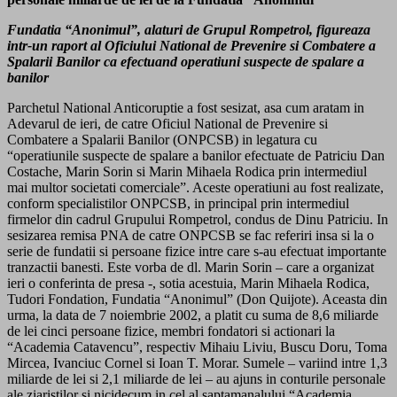
Fundatia “Anonimul”, alaturi de Grupul Rompetrol, figureaza
intr-un raport al Oficiului National de Prevenire si Combatere a
Spalarii Banilor ca efectuand operatiuni suspecte de spalare a
banilor
Parchetul National Anticoruptie a fost sesizat, asa cum aratam in
Adevarul de ieri, de catre Oficiul National de Prevenire si
Combatere a Spalarii Banilor (ONPCSB) in legatura cu
“operatiunile suspecte de spalare a banilor efectuate de Patriciu Dan
Costache, Marin Sorin si Marin Mihaela Rodica prin intermediul
mai multor societati comerciale”. Aceste operatiuni au fost realizate,
conform specialistilor ONPCSB, in principal prin intermediul
firmelor din cadrul Grupului Rompetrol, condus de Dinu Patriciu. In
sesizarea remisa PNA de catre ONPCSB se fac referiri insa si la o
serie de fundatii si persoane fizice intre care s-au efectuat importante
tranzactii banesti. Este vorba de dl. Marin Sorin – care a organizat
ieri o conferinta de presa -, sotia acestuia, Marin Mihaela Rodica,
Tudori Fondation, Fundatia “Anonimul” (Don Quijote). Aceasta din
urma, la data de 7 noiembrie 2002, a platit cu suma de 8,6 miliarde
de lei cinci persoane fizice, membri fondatori si actionari la
“Academia Catavencu”, respectiv Mihaiu Liviu, Buscu Doru, Toma
Mircea, Ivanciuc Cornel si Ioan T. Morar. Sumele – variind intre 1,3
miliarde de lei si 2,1 miliarde de lei – au ajuns in conturile personale
ale ziaristilor si nicidecum in cel al saptamanalului “Academia