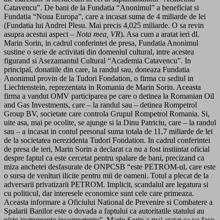
Catavencu”. De bani de la Fundatia “Anonimul” a beneficiat si
Fundatia “Noua Europa”, care a incasat suma de 4 miliarde de lei
(Fundatia lui Andrei Plesu. Mai precis 4,025 miliarde. O sa revin
asupra acestui aspect –
Nota mea, VR
). Asa cum a aratat ieri dl.
Marin Sorin, in cadrul conferintei de presa, Fundatia Anonimul
sustine o serie de activitati din domeniul cultural, intre acestea
figurand si Asezamantul Cultural “Academia Catavencu”. In
principal, donatiile din care, la randul sau, doneaza Fundatia
Anonimul provin de la Tudori Fondation, o firma cu sediul in
Liechtenstein, reprezentata in Romania de Marin Sorin. Aceasta
firma a vandut OMV participarea pe care o detinea la Romanian Oil
and Gas Investments, care – la randul sau – detinea Rompetrol
Group BV, societate care controla Grupul Rompetrol Romania. Si,
uite asa, mai pe ocolite, se ajunge si la Dinu Patriciu, care – la randul
sau – a incasat in contul personal suma totala de 11,7 miliarde de lei
de la societatea nerezidenta Tudori Fondation. In cadrul conferintei
de presa de ieri, Marin Sorin a declarat ca nu a fost instiintat oficial
despre faptul ca este cercetat pentru spalare de bani, precizand ca
miza anchetei desfasurate de ONPCSB “este PETROM-ul, care este
o sursa de venituri ilicite pentru mii de oameni. Totul a plecat de la
adversarii privatizarii PETROM. Implicit, scandalul are legatura si
cu politicul, dar interesele economice sunt cele care primeaza.
Aceasta informare a Oficiului National de Prevenire si Combatere a
Spalarii Banilor este o dovada a faptului ca autoritatile statului au
niste instrumente incompetente”. Marin Sorin a mai aratat ca va face