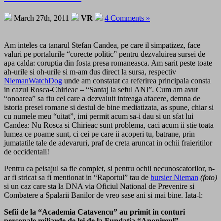
March 27th, 2011
VR
4 Comments »
Am inteles ca tanarul Stefan Candea, pe care il simpatizez, face
valuri pe portalurile “corecte politic” pentru dezvaluirea sursei de
apa calda: coruptia din fosta presa romaneasca. Am sarit peste toate
ah-urile si oh-urile si m-am dus direct la sursa, respectiv
NiemanWatchDog
unde am constatat ca referirea principala consta
in cazul Rosca-Chirieac – “Santaj la seful ANI”. Cum am avut
“onoarea” sa fiu cel care a dezvaluit intreaga afacere, demna de
istoria presei romane si destul de bine mediatizata, as spune, chiar si
cu numele meu “uitat”, imi permit acum sa-i dau si un sfat lui
Candea: Nu Rosca si Chirieac sunt problema, caci acum ii stie toata
lumea ce poame sunt, ci cei pe care ii acoperi tu, batrane, prin
jumatatile tale de adevaruri, praf de creta aruncat in ochii fraieritilor
de occidentali!
Pentru ca peisajul sa fie complet, si pentru ochii necunoscatorilor, n-
ar fi stricat sa fi mentionat in “Raportul” tau de
bursier Nieman
(foto)
si un caz care sta la DNA via Oficiul National de Prevenire si
Combatere a Spalarii Banilor de vreo sase ani si mai bine. Iata-l:
Sefii de la “Academia Catavencu” au primit in conturi
personale miliarde de lei de la Fundatia “Anonimul”