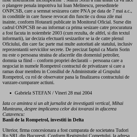
o plangere penala impotriva lui Ioan Melinescu, presedintele
ONPCSB, care a semnat sesizarea catre PNA pe data de 7 mai a.c.,
in conditiile in care fusese revocat din functie cu doua zile mai
inainte, conform Hotararii publicate in Monitorul Oficial. Surse din
cadrul ONPCSB ne-au informat ca prima sesizare catre procuratura
a fost facuta in noiembrie 2003 (cum rezulta, de altfel, si din textul
informarii), iar decizia efectuarii sesizarilor se ia de catre plenul
Oficiului, din care fac parte mai multe autoritati ale statului, inclusiv
reprezentantii serviciilor secrete. De precizat faptul ca Marin Sorin
nu este o persoana straina de afacerile din domeniul petrolier,
domnia sa fiind – conform propriei declaratii – persoana care a
negociat in numele Rompetrol contractul de privatizare si care a
ramas doar membru in Consiliul de Administratie al Grupului
Rompetrol, cu rol de observator pana la finalizarea contractului de
vanzare-cumparare actiuni.
Gabriela STEFAN / Vineri 28 mai 2004
Iata ce amintea si un alt jurnalist de investigatii vertical, Mihai
Munteanu, despre implicarea celor doi tovarasi in afacerea
Catavencu:
Banii de la Rompetrol, investiti in Delta
Ulterior, firma concesionara a fost cumparata de societatea Tudori
Ro SRL din Bucuresti. Conform Registrului Comertului, la adresa