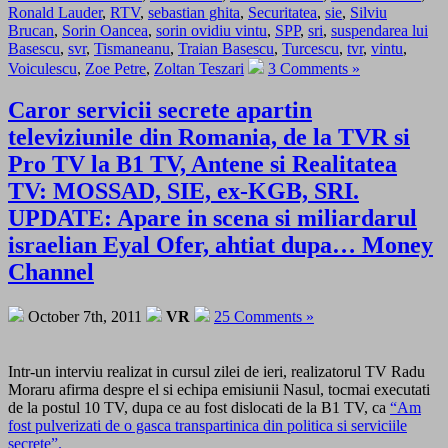
Ronald Lauder
,
RTV
,
sebastian ghita
,
Securitatea
,
sie
,
Silviu
Brucan
,
Sorin Oancea
,
sorin ovidiu vintu
,
SPP
,
sri
,
suspendarea lui
Basescu
,
svr
,
Tismaneanu
,
Traian Basescu
,
Turcescu
,
tvr
,
vintu
,
Voiculescu
,
Zoe Petre
,
Zoltan Teszari
3 Comments »
Caror servicii secrete apartin
televiziunile din Romania, de la TVR si
Pro TV la B1 TV, Antene si Realitatea
TV: MOSSAD, SIE, ex-KGB, SRI.
UPDATE: Apare in scena si miliardarul
israelian Eyal Ofer, ahtiat dupa… Money
Channel
October 7th, 2011
VR
25 Comments »
Intr-un interviu realizat in cursul zilei de ieri, realizatorul TV Radu
Moraru afirma despre el si echipa emisiunii Nasul, tocmai executati
de la postul 10 TV, dupa ce au fost dislocati de la B1 TV, ca
“Am
fost pulverizati de o gasca transpartinica din politica si serviciile
secrete”.