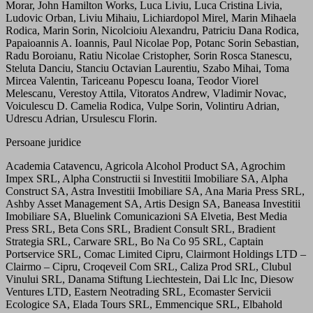
Morar, John Hamilton Works, Luca Liviu, Luca Cristina Livia,
Ludovic Orban, Liviu Mihaiu, Lichiardopol Mirel, Marin Mihaela
Rodica, Marin Sorin, Nicolcioiu Alexandru, Patriciu Dana Rodica,
Papaioannis A. Ioannis, Paul Nicolae Pop, Potanc Sorin Sebastian,
Radu Boroianu, Ratiu Nicolae Cristopher, Sorin Rosca Stanescu,
Steluta Danciu, Stanciu Octavian Laurentiu, Szabo Mihai, Toma
Mircea Valentin, Tariceanu Popescu Ioana, Teodor Viorel
Melescanu, Verestoy Attila, Vitoratos Andrew, Vladimir Novac,
Voiculescu D. Camelia Rodica, Vulpe Sorin, Volintiru Adrian,
Udrescu Adrian, Ursulescu Florin.
Persoane juridice
Academia Catavencu, Agricola Alcohol Product SA, Agrochim
Impex SRL, Alpha Constructii si Investitii Imobiliare SA, Alpha
Construct SA, Astra Investitii Imobiliare SA, Ana Maria Press SRL,
Ashby Asset Management SA, Artis Design SA, Baneasa Investitii
Imobiliare SA, Bluelink Comunicazioni SA Elvetia, Best Media
Press SRL, Beta Cons SRL, Bradient Consult SRL, Bradient
Strategia SRL, Carware SRL, Bo Na Co 95 SRL, Captain
Portservice SRL, Comac Limited Cipru, Clairmont Holdings LTD –
Clairmo – Cipru, Croqeveil Com SRL, Caliza Prod SRL, Clubul
Vinului SRL, Danama Stiftung Liechtestein, Dai Llc Inc, Diesow
Ventures LTD, Eastern Neotrading SRL, Ecomaster Servicii
Ecologice SA, Elada Tours SRL, Emmencique SRL, Elbahold