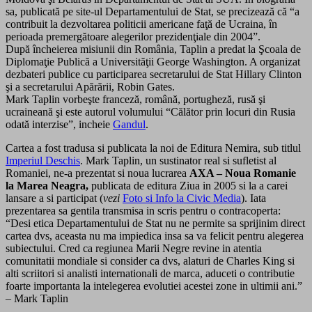
sa, publicată pe site-ul Departamentului de Stat, se precizează că “a
contribuit la dezvoltarea politicii americane faţă de Ucraina, în
perioada premergătoare alegerilor prezidenţiale din 2004”.
După încheierea misiunii din România, Taplin a predat la Şcoala de
Diplomaţie Publică a Universităţii George Washington. A organizat
dezbateri publice cu participarea secretarului de Stat Hillary Clinton
şi a secretarului Apărării, Robin Gates.
Mark Taplin vorbeşte franceză, română, portugheză, rusă şi
ucraineană şi este autorul volumului “Călător prin locuri din Rusia
odată interzise”, incheie
Gandul
.
Cartea a fost tradusa si publicata la noi de Editura Nemira, sub titlul
Imperiul Deschis
. Mark Taplin, un sustinator real si sufletist al
Romaniei, ne-a prezentat si noua lucrarea
AXA – Noua Romanie
la Marea Neagra,
publicata de editura Ziua in 2005 si la a carei
lansare a si participat (
vezi
Foto si Info la Civic Media
). Iata
prezentarea sa gentila transmisa in scris pentru o contracoperta:
“Desi etica Departamentului de Stat nu ne permite sa sprijinim direct
cartea dvs, aceasta nu ma impiedica insa sa va felicit pentru alegerea
subiectului. Cred ca regiunea Marii Negre revine in atentia
comunitatii mondiale si consider ca dvs, alaturi de Charles King si
alti scriitori si analisti internationali de marca, aduceti o contributie
foarte importanta la intelegerea evolutiei acestei zone in ultimii ani.”
– Mark Taplin