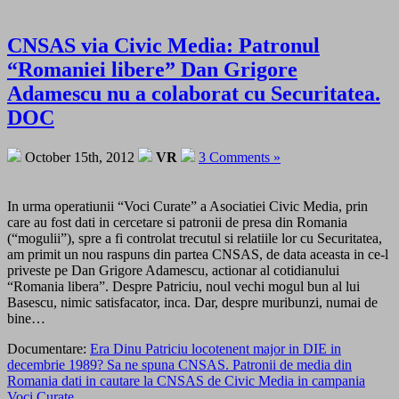
CNSAS via Civic Media: Patronul
“Romaniei libere” Dan Grigore
Adamescu nu a colaborat cu Securitatea.
DOC
October 15th, 2012
VR
3 Comments »
In urma operatiunii “Voci Curate” a Asociatiei Civic Media, prin
care au fost dati in cercetare si patronii de presa din Romania
(“mogulii”), spre a fi controlat trecutul si relatiile lor cu Securitatea,
am primit un nou raspuns din partea CNSAS, de data aceasta in ce-l
priveste pe Dan Grigore Adamescu, actionar al cotidianului
“Romania libera”. Despre Patriciu, noul vechi mogul bun al lui
Basescu, nimic satisfacator, inca. Dar, despre muribunzi, numai de
bine…
Documentare:
Era Dinu Patriciu locotenent major in DIE in
decembrie 1989? Sa ne spuna CNSAS. Patronii de media din
Romania dati in cautare la CNSAS de Civic Media in campania
Voci Curate