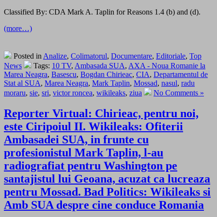
Classified By: CDA Mark A. Taplin for Reasons 1.4 (b) and (d).
(more…)
Posted in
Analize
,
Colimatorul
,
Documentare
,
Editoriale
,
Top
News
Tags:
10 TV
,
Ambasada SUA
,
AXA - Noua Romanie la
Marea Neagra
,
Basescu
,
Bogdan Chirieac
,
CIA
,
Departamentul de
Stat al SUA
,
Marea Neagra
,
Mark Taplin
,
Mossad
,
nasul
,
radu
moraru
,
sie
,
sri
,
victor roncea
,
wikileaks
,
ziua
No Comments »
Reporter Virtual: Chirieac, pentru noi,
este Ciripoiul II. Wikileaks: Ofiterii
Ambasadei SUA, in frunte cu
profesionistul Mark Taplin, l-au
radiografiat pentru Washington pe
santajistul lui Geoana, acuzat ca lucreaza
pentru Mossad. Bad Politics: Wikileaks si
Amb SUA despre cine conduce Romania