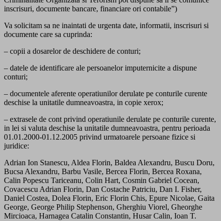
inscrisuri, documente bancare, financiare ori contabile”)
Va solicitam sa ne inaintati de urgenta date, informatii, inscrisuri si
documente care sa cuprinda:
– copii a dosarelor de deschidere de conturi;
– datele de identificare ale persoanelor imputernicite a dispune
conturi;
– documentele aferente operatiunilor derulate pe conturile curente
deschise la unitatile dumneavoastra, in copie xerox;
– extrasele de cont privind operatiunile derulate pe conturile curente,
in lei si valuta deschise la unitatile dumneavoastra, pentru perioada
01.01.2000-01.12.2005 privind urmatoarele persoane fizice si
juridice:
Adrian Ion Stanescu, Aldea Florin, Baldea Alexandru, Buscu Doru,
Bucsa Alexandru, Barbu Vasile, Bercea Florin, Bercea Roxana,
Calin Popescu Tariceanu, Colin Hart, Cosmin Gabriel Cocean,
Covacescu Adrian Florin, Dan Costache Patriciu, Dan I. Fisher,
Daniel Costea, Dolea Florin, Eric Florin Chis, Epure Nicolae, Gaita
George, George Philip Stephenson, Gherghiu Viorel, Gheorghe
Mircioaca, Harnagea Catalin Constantin, Husar Calin, Ioan T.