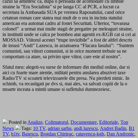
cazul sa amintesc ca, dupa o perioada de acomodare cu limbile
straine la “Era Socialista” si pe langa CC al PCR, a lucrat ca
secretara la Ambasada SUA pe vremea Raposatului, cand orice
cetatean roman care statea mai mult de o ora in incinta statului
american era automat cadru al fostei Securitati. Ulterior, “tovarasa
colonel” a urmat mai multe stagii de pregatire pe meleaguri straine,
in institutii unde se calca pe bombeu atat agentii ex-KGB cat si cei ai
MOSSAD. Viitorul acestei “trupe invizibile” a fost de altfel descris
de insusi “Andi” Lazescu, in arzatoarea “Flacara Iasului”: “Suntem
comunisti, sau viitori comunisti, si in orice moment trebuie sa ne
comportam ca atare, sa privim spre viitor, care este al nostru”.
Sfatul meu: alegeti-va surse de informare din mediul online, dar si
aici cu foarte mare atentie, militati pentru anularea abuzivei taxe
Radio/TV si scoateti televizoarele din presa. Nu pierdeti nimic. In
schimb, va recastigati pe dvs si, mai ales, va salvati copiii de la o
moarte inceata a mintii umane si sufletului dumnezeiesc.
Posted in
Analize
,
Colimatorul
,
Documentare
,
Editoriale
,
Top
News
Tags:
10 TV
,
adrian sarbu
,
andi lazescu
,
Andrei Badin
,
B1
TV
,
b1tv
,
Basescu
,
Bogdan Chirieac
,
catavencu-kgb
,
Dan Andronic
,