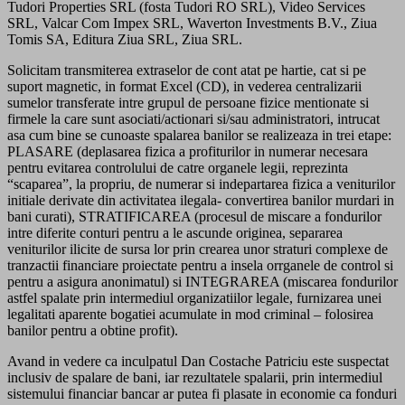
Tudori Properties SRL (fosta Tudori RO SRL), Video Services
SRL, Valcar Com Impex SRL, Waverton Investments B.V., Ziua
Tomis SA, Editura Ziua SRL, Ziua SRL.
Solicitam transmiterea extraselor de cont atat pe hartie, cat si pe
suport magnetic, in format Excel (CD), in vederea centralizarii
sumelor transferate intre grupul de persoane fizice mentionate si
firmele la care sunt asociati/actionari si/sau administratori, intrucat
asa cum bine se cunoaste spalarea banilor se realizeaza in trei etape:
PLASARE (deplasarea fizica a profiturilor in numerar necesara
pentru evitarea controlului de catre organele legii, reprezinta
“scaparea”, la propriu, de numerar si indepartarea fizica a veniturilor
initiale derivate din activitatea ilegala- convertirea banilor murdari in
bani curati), STRATIFICAREA (procesul de miscare a fondurilor
intre diferite conturi pentru a le ascunde originea, separarea
veniturilor ilicite de sursa lor prin crearea unor straturi complexe de
tranzactii financiare proiectate pentru a insela orrganele de control si
pentru a asigura anonimatul) si INTEGRAREA (miscarea fondurilor
astfel spalate prin intermediul organizatiilor legale, furnizarea unei
legalitati aparente bogatiei acumulate in mod criminal – folosirea
banilor pentru a obtine profit).
Avand in vedere ca inculpatul Dan Costache Patriciu este suspectat
inclusiv de spalare de bani, iar rezultatele spalarii, prin intermediul
sistemului financiar bancar ar putea fi plasate in economie ca fonduri