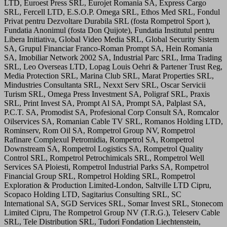
LTD, Euroest Press SRL, Eurojet Romania SA, Express Cargo
SRL, Fercell LTD, E.S.O.P. Omega SRL, Ethos Med SRL, Fondul
Privat pentru Dezvoltare Durabila SRL (fosta Rompetrol Sport ),
Fundatia Anonimul (fosta Don Quijote), Fundatia Institutul pentru
Libera Initiativa, Global Video Media SRL, Global Security Sistem
SA, Grupul Financiar Franco-Roman Prompt SA, Hein Romania
SA, Imobiliar Network 2002 SA, Industrial Parc SRL, Irma Trading
SRL, Leo Overseas LTD, Lopag Louis Oehri & Partener Trust Reg,
Media Protection SRL, Marina Club SRL, Marat Properties SRL,
Mindustries Consultanta SRL, Nexxt Serv SRL, Oscar Servicii
Turism SRL, Omega Press Investment SA, Poligraf SRL, Praxis
SRL, Print Invest SA, Prompt Al SA, Prompt SA, Palplast SA,
P.C.T. SA, Promodist SA, Profesional Corp Consult SA, Romcalor
Oilservices SA, Romanian Cable TV SRL, Romanos Holding LTD,
Rominserv, Rom Oil SA, Rompetrol Group NV, Rompetrol
Rafinare Complexul Petromidia, Rompetrol SA, Rompetrol
Downstream SA, Rompetrol Logistics SA, Rompetrol Quality
Control SRL, Rompetrol Petrochimicals SRL, Rompetrol Well
Services SA Ploiesti, Rompetrol Industrial Parks SA, Rompetrol
Financial Group SRL, Rompetrol Holding SRL, Rompetrol
Exploration & Production Limited-London, Saltville LTD Cipru,
Scopaco Holding LTD, Sagitarius Consulting SRL, SC
International SA, SGD Services SRL, Somar Invest SRL, Stonecom
Limited Cipru, The Rompetrol Group NV (T.R.G.), Teleserv Cable
SRL, Tele Distribution SRL, Tudori Fondation Liechtenstein,