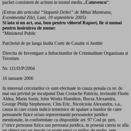
pachet consistent de actiuni in trustul media „
Catavencu
“.
(Extras din articolul “Stapanii Deltei” de Mihai Munteanu,
Evenimentul Zilei, Luni, 19 septembrie 2005)
Si iata si un act, asa, bun pentru viitorul Raport, fie si numai
pentru insiruirea de nume:
“Ministerul Public
Parchetul de pe langa Inalta Curte de Casatie si Justitie
Directia de Investigare a Infractiunilor de Criminalitate Organizata si
Terorism
Nr. 111/D/P/2004
16 ianuarie 2006
In interesul cercetarilor ce sunt efectuate in cauza penala cu nr. de
mai sus privind pe inculpatul Dan Costache Patriciu, invinuitii Florin
Aldea, Marin Sorin, John Works Hamilton, Bucsa Alexandru,
George Philip Stephenson, Chis Eric, Nicolcioiu Alexandru, s.a.,
cauza in care exista indicii temeinice de spalare a banilor de catre
persoanele fizice si/sau reprezentantii persoanelor juridice
mentionate, in conformitate cu dispozitiile art. 97 Cod pr. pen.
(“orice persoana fizica sau persoana juridica, in posesia careia se afla
un obiect sau un inscris ce poate servi ca mijloc de proba, este