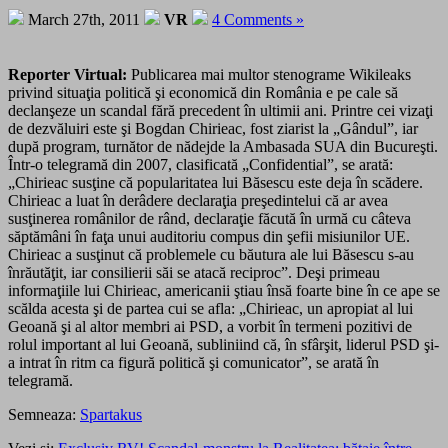
March 27th, 2011
VR
4 Comments »
Reporter Virtual:
Publicarea mai multor stenograme Wikileaks
privind situaţia politică şi economică din România e pe cale să
declanşeze un scandal fără precedent în ultimii ani. Printre cei vizaţi
de dezvăluiri este şi Bogdan Chirieac, fost ziarist la „Gândul”, iar
după program, turnător de nădejde la Ambasada SUA din Bucureşti.
Într-o telegramă din 2007, clasificată „Confidential”, se arată:
„Chirieac susţine că popularitatea lui Băsescu este deja în scădere.
Chirieac a luat în derâdere declaraţia preşedintelui că ar avea
susţinerea românilor de rând, declaraţie făcută în urmă cu câteva
săptămâni în faţa unui auditoriu compus din şefii misiunilor UE.
Chirieac a susţinut că problemele cu băutura ale lui Băsescu s-au
înrăutăţit, iar consilierii săi se atacă reciproc”. Deşi primeau
informaţiile lui Chirieac, americanii ştiau însă foarte bine în ce ape se
scălda acesta şi de partea cui se afla: „Chirieac, un apropiat al lui
Geoană şi al altor membri ai PSD, a vorbit în termeni pozitivi de
rolul important al lui Geoană, subliniind că, în sfârşit, liderul PSD şi-
a intrat în ritm ca figură politică şi comunicator”, se arată în
telegramă.
Semneaza:
Spartakus