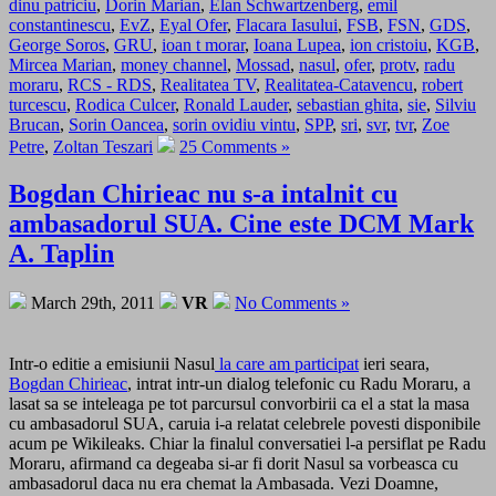
dinu patriciu
,
Dorin Marian
,
Elan Schwartzenberg
,
emil
constantinescu
,
EvZ
,
Eyal Ofer
,
Flacara Iasului
,
FSB
,
FSN
,
GDS
,
George Soros
,
GRU
,
ioan t morar
,
Ioana Lupea
,
ion cristoiu
,
KGB
,
Mircea Marian
,
money channel
,
Mossad
,
nasul
,
ofer
,
protv
,
radu
moraru
,
RCS - RDS
,
Realitatea TV
,
Realitatea-Catavencu
,
robert
turcescu
,
Rodica Culcer
,
Ronald Lauder
,
sebastian ghita
,
sie
,
Silviu
Brucan
,
Sorin Oancea
,
sorin ovidiu vintu
,
SPP
,
sri
,
svr
,
tvr
,
Zoe
Petre
,
Zoltan Teszari
25 Comments »
Bogdan Chirieac nu s-a intalnit cu
ambasadorul SUA. Cine este DCM Mark
A. Taplin
March 29th, 2011
VR
No Comments »
Intr-o editie a emisiunii Nasul
la care am participat
ieri seara,
Bogdan Chirieac
, intrat intr-un dialog telefonic cu Radu Moraru, a
lasat sa se inteleaga pe tot parcursul convorbirii ca el a stat la masa
cu ambasadorul SUA, caruia i-a relatat celebrele povesti disponibile
acum pe Wikileaks. Chiar la finalul conversatiei l-a persiflat pe Radu
Moraru, afirmand ca degeaba si-ar fi dorit Nasul sa vorbeasca cu
ambasadorul daca nu era chemat la Ambasada. Vezi Doamne,