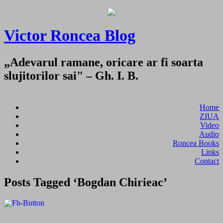
Victor Roncea Blog
„Adevarul ramane, oricare ar fi soarta
slujitorilor sai" – Gh. I. B.
Home
ZIUA
Video
Audio
Roncea Books
Links
Contact
Posts Tagged ‘Bogdan Chirieac’