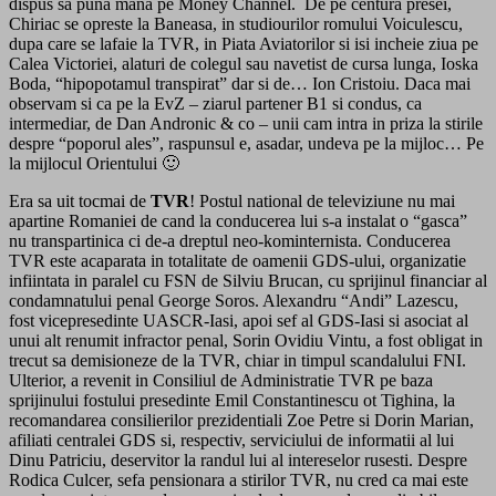
dispus sa puna mana pe Money Channel. De pe centura presei,
Chiriac se opreste la Baneasa, in studiourilor romului Voiculescu,
dupa care se lafaie la TVR, in Piata Aviatorilor si isi incheie ziua pe
Calea Victoriei, alaturi de colegul sau navetist de cursa lunga, Ioska
Boda, “hipopotamul transpirat” dar si de… Ion Cristoiu. Daca mai
observam si ca pe la EvZ – ziarul partener B1 si condus, ca
intermediar, de Dan Andronic & co – unii cam intra in priza la stirile
despre “poporul ales”, raspunsul e, asadar, undeva pe la mijloc… Pe
la mijlocul Orientului 🙂
Era sa uit tocmai de
TVR
! Postul national de televiziune nu mai
apartine Romaniei de cand la conducerea lui s-a instalat o “gasca”
nu transpartinica ci de-a dreptul neo-kominternista. Conducerea
TVR este acaparata in totalitate de oamenii GDS-ului, organizatie
infiintata in paralel cu FSN de Silviu Brucan, cu sprijinul financiar al
condamnatului penal George Soros. Alexandru “Andi” Lazescu,
fost vicepresedinte UASCR-Iasi, apoi sef al GDS-Iasi si asociat al
unui alt renumit infractor penal, Sorin Ovidiu Vintu, a fost obligat in
trecut sa demisioneze de la TVR, chiar in timpul scandalului FNI.
Ulterior, a revenit in Consiliul de Administratie TVR pe baza
sprijinului fostului presedinte Emil Constantinescu ot Tighina, la
recomandarea consilierilor prezidentiali Zoe Petre si Dorin Marian,
afiliati centralei GDS si, respectiv, serviciului de informatii al lui
Dinu Patriciu, deservitor la randul lui al intereselor rusesti. Despre
Rodica Culcer, sefa pensionara a stirilor TVR, nu cred ca mai este