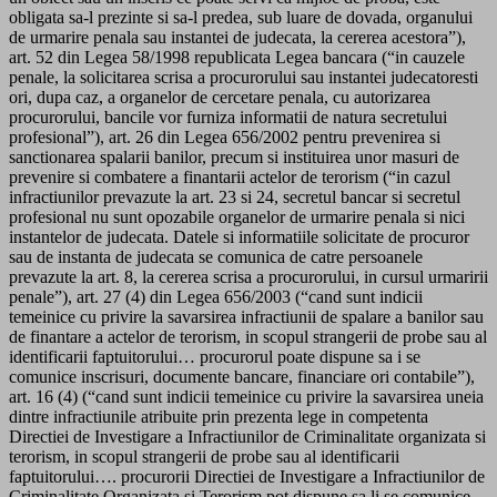
obligata sa-l prezinte si sa-l predea, sub luare de dovada, organului
de urmarire penala sau instantei de judecata, la cererea acestora”),
art. 52 din Legea 58/1998 republicata Legea bancara (“in cauzele
penale, la solicitarea scrisa a procurorului sau instantei judecatoresti
ori, dupa caz, a organelor de cercetare penala, cu autorizarea
procurorului, bancile vor furniza informatii de natura secretului
profesional”), art. 26 din Legea 656/2002 pentru prevenirea si
sanctionarea spalarii banilor, precum si instituirea unor masuri de
prevenire si combatere a finantarii actelor de terorism (“in cazul
infractiunilor prevazute la art. 23 si 24, secretul bancar si secretul
profesional nu sunt opozabile organelor de urmarire penala si nici
instantelor de judecata. Datele si informatiile solicitate de procuror
sau de instanta de judecata se comunica de catre persoanele
prevazute la art. 8, la cererea scrisa a procurorului, in cursul urmaririi
penale”), art. 27 (4) din Legea 656/2003 (“cand sunt indicii
temeinice cu privire la savarsirea infractiunii de spalare a banilor sau
de finantare a actelor de terorism, in scopul strangerii de probe sau al
identificarii faptuitorului… procurorul poate dispune sa i se
comunice inscrisuri, documente bancare, financiare ori contabile”),
art. 16 (4) (“cand sunt indicii temeinice cu privire la savarsirea uneia
dintre infractiunile atribuite prin prezenta lege in competenta
Directiei de Investigare a Infractiunilor de Criminalitate organizata si
terorism, in scopul strangerii de probe sau al identificarii
faptuitorului…. procurorii Directiei de Investigare a Infractiunilor de
Criminalitate Organizata si Terorism pot dispune sa li se comunice