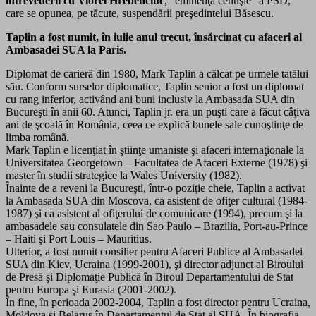
întrevederii cu Viorel Hrebenciuc
, “eminenţa cenuşie” a PSD,
care se opunea, pe tăcute, suspendării preşedintelui Băsescu.
Taplin a fost numit, în iulie anul trecut, însărcinat cu afaceri al
Ambasadei SUA la Paris.
Diplomat de carieră din 1980, Mark Taplin a călcat pe urmele tatălui
său. Conform surselor diplomatice, Taplin senior a fost un diplomat
cu rang inferior, activând ani buni inclusiv la Ambasada SUA din
Bucureşti în anii 60. Atunci, Taplin jr. era un puşti care a făcut câţiva
ani de şcoală în România, ceea ce explică bunele sale cunoştinţe de
limba română.
Mark Taplin e licenţiat în ştiinţe umaniste şi afaceri internaţionale la
Universitatea Georgetown – Facultatea de Afaceri Externe (1978) şi
master în studii strategice la Wales University (1982).
Înainte de a reveni la Bucureşti, într-o poziţie cheie, Taplin a activat
la Ambasada SUA din Moscova, ca asistent de ofiţer cultural (1984-
1987) şi ca asistent al ofiţerului de comunicare (1994), precum şi la
ambasadele sau consulatele din Sao Paulo – Brazilia, Port-au-Prince
– Haiti şi Port Louis – Mauritius.
Ulterior, a fost numit consilier pentru Afaceri Publice al Ambasadei
SUA din Kiev, Ucraina (1999-2001), şi director adjunct al Biroului
de Presă şi Diplomaţie Publică în Biroul Departamentului de Stat
pentru Europa şi Eurasia (2001-2002).
În fine, în perioada 2002-2004, Taplin a fost director pentru Ucraina,
Moldova şi Belarus în Departamentul de Stat al SUA. În biografia