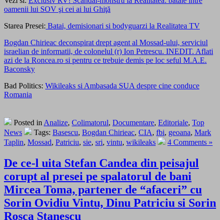
Vezi si:
Exclusiv RV! Scandal-monstru la Realitatea: bătaie între
oamenii lui SOV şi cei ai lui Ghiţă
Starea Presei:
Batai, demisionari si bodyguarzi la Realitatea TV
Bogdan Chirieac deconspirat drept agent al Mossad-ului, serviciul
israelian de informatii, de colonelul (r) Ion Petrescu. INEDIT. Aflati
azi de la Roncea.ro si pentru ce trebuie demis pe loc seful M.A.E.
Baconsky
Bad Politics:
Wikileaks si Ambasada SUA despre cine conduce
Romania
Posted in
Analize
,
Colimatorul
,
Documentare
,
Editoriale
,
Top
News
Tags:
Basescu
,
Bogdan Chirieac
,
CIA
,
fbi
,
geoana
,
Mark
Taplin
,
Mossad
,
Patriciu
,
sie
,
sri
,
vintu
,
wikileaks
4 Comments »
De ce-l uita Stefan Candea din peisajul
corupt al presei pe spalatorul de bani
Mircea Toma, partener de “afaceri” cu
Sorin Ovidiu Vintu, Dinu Patriciu si Sorin
Rosca Stanescu