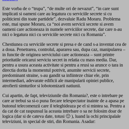
Este vorba de o “trupa”, “de multe ori de nevazut”, “in care sunt
implicati si oameni care au legatura cu serviciile secrete si cu
politicieni din toate partidele”, dezvaluie Radu Moraru. Problema
este, mai spune Moraru, ca “noi avem servicii secrete si avem
oameni care actioneaza in numele serviciilor secrete, dar care n-au
nici o legatura nici cu serviciile secrete nici cu Romania”.
Chestiunea cu serviciile secrete si presa e de cand s-a inventat cea de
a doua. Penetrarea, controlul, apararea sau, dupa caz, manipularea –
in functie de originea serviciului care actioneaza – sunt printre
prioritatile oricarui serviciu secret in relatia cu mass media. Dar,
pentru a usura aceasta activitate si pentru a reusi sa arunce o tara in
directia dorita la momentul potrivit, anumite servicii secrete,
predominant straine, s-au gandit sa infiinteze chiar ele, prin
intermediari, adevarate edificii ale manipularii opiniei publice,
atrofierii simturilor si lobotomizarii natiunii.
Cui apartin, de fapt, televiziunile din Romania?, este o intrebare pe
care ar trebui sa si-o puna fiecare telespectator inainte de a apasa pe
butonul telecomenzii care il teleghideaza pe el si mintea sa. Pentru a
da cat de cat raspunsul la aceasta intrebare o sa ne folosim doar de
logica (dar si de cateva date, totusi 🙂 ), luand la ochi principalale
televiziuni, in special de stiri, din Romania. Asadar: