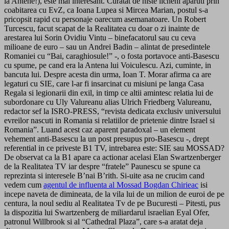
la Antene!), este mai interesant. Curatat de niste licheni aparuti prin
coabitarea cu EvZ, ca Ioana Lupea si Mircea Marian, postul s-a
pricopsit rapid cu personaje oarecum asemanatoare. Un Robert
Turcescu, facut scapat de la Realitatea cu doar o zi inainte de
arestarea lui Sorin Ovidiu Vintu – binefacatorul sau cu ceva
milioane de euro – sau un Andrei Badin – alintat de presedintele
Romaniei cu “Bai, caraghiosule!” -, o fosta portavoce anti-Basescu
cu spume, pe cand era la Antena lui Voiculescu. Azi, cuminte, in
bancuta lui. Despre acesta din urma, Ioan T. Morar afirma ca are
legaturi cu SIE, care l-ar fi insarcinat cu misiuni pe langa Casa
Regala si legionarii din exil, in timp ce altii amintesc relatia lui de
subordonare cu Uly Valureanu alias Ulrich Friedberg Valureanu,
redactor sef la ISRO-PRESS, “revista dedicata exclusiv universului
evreilor nascuti in Romania si relatiilor de prietenie dintre Israel si
Romania”. Luand acest caz aparent paradoxal – un element
vehement anti-Basescu la un post presupus pro-Basescu -, drept
referential in ce priveste B1 TV, intrebarea este: SIE sau MOSSAD?
De observat ca la B1 apare ca actionar acelasi Elan Swartzenberger
de la Realitatea TV iar despre “fratele” Paunescu se spune ca
reprezinta si interesele B’nai B’rith. Si-uite asa ne crucim cand
vedem cum
agentul de influenta al Mossad Bogdan Chirieac
isi
incepe naveta de dimineata, de la vila lui de un milion de euroi de pe
centura, la noul sediu al Realitatea Tv de pe Bucuresti – Pitesti, pus
la dispozitia lui Swartzenberg de miliardarul israelian Eyal Ofer,
patronul Willbrook si al “Cathedral Plaza”, care s-a aratat deja