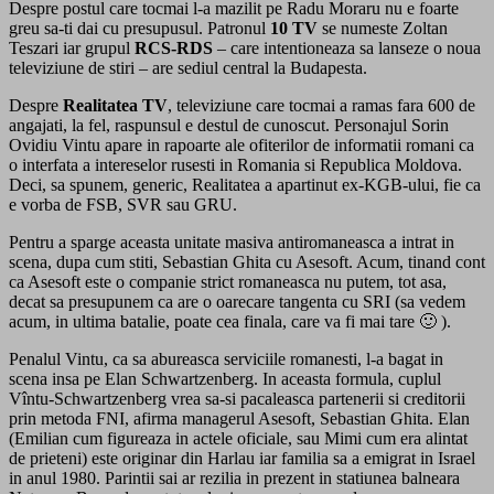
Despre postul care tocmai l-a mazilit pe Radu Moraru nu e foarte
greu sa-ti dai cu presupusul. Patronul
10 TV
se numeste Zoltan
Teszari iar grupul
RCS-RDS
– care intentioneaza sa lanseze o noua
televiziune de stiri – are sediul central la Budapesta.
Despre
Realitatea TV
, televiziune care tocmai a ramas fara 600 de
angajati, la fel, raspunsul e destul de cunoscut. Personajul Sorin
Ovidiu Vintu apare in rapoarte ale ofiterilor de informatii romani ca
o interfata a intereselor rusesti in Romania si Republica Moldova.
Deci, sa spunem, generic, Realitatea a apartinut ex-KGB-ului, fie ca
e vorba de FSB, SVR sau GRU.
Pentru a sparge aceasta unitate masiva antiromaneasca a intrat in
scena, dupa cum stiti, Sebastian Ghita cu Asesoft. Acum, tinand cont
ca Asesoft este o companie strict romaneasca nu putem, tot asa,
decat sa presupunem ca are o oarecare tangenta cu SRI (sa vedem
acum, in ultima batalie, poate cea finala, care va fi mai tare 🙂 ).
Penalul Vintu, ca sa abureasca serviciile romanesti, l-a bagat in
scena insa pe Elan Schwartzenberg. In aceasta formula, cuplul
Vîntu-Schwartzenberg vrea sa-si pacaleasca partenerii si creditorii
prin metoda FNI, afirma managerul Asesoft, Sebastian Ghita. Elan
(Emilian cum figureaza in actele oficiale, sau Mimi cum era alintat
de prieteni) este originar din Harlau iar familia sa a emigrat in Israel
in anul 1980. Parintii sai ar rezilia in prezent in statiunea balneara