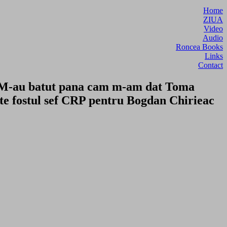
Home
ZIUA
Video
Audio
Roncea Books
Links
Contact
 M-au batut pana cam m-am dat Toma
te fostul sef CRP pentru Bogdan Chirieac