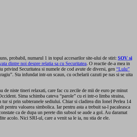
juns, probabil, numarul 1 in topul accesarilor site-ului de stiri:
SOV si
ata dintre noi despre relatia sa cu Securitatea
. O reactie de-a mea in
iu privind Securitatea si numele de cod avute de diversi, gen
“Lulu”
iu”. Sta infundat intr-un scaun, cu ochelarii cazuti pe nas si se uita
de niste tineri relaxati, care fac cu zecile de mii de euro pe minut
ccident. Sima schimba cateva “parole” cu ei intr-o limba straina,
ur si prin subteranele sediului. Chiar si cladirea din Ionel Perlea 14
t pentru valoarea simbolica. Iar pentru asta a trebuit sa-l pacaleasca
a constate ca de dupa un perete din subsol se aude a gol. Au daramat
 acolo. Nici SRI-ul, care a venit sa le ia, nu stia de ele.