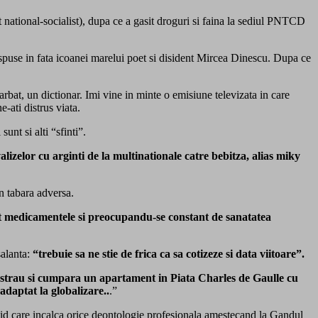
 national-socialist), dupa ce a gasit droguri si faina la sediul PNTCD
spuse in fata icoanei marelui poet si disident Mircea Dinescu. Dupa ce
bat, un dictionar. Imi vine in minte o emisiune televizata in care
-ati distrus viata.
nt si alti “sfinti”.
lizelor cu arginti de la multinationale catre bebitza, alias miky
n tabara adversa.
pit medicamentele si preocupandu-se constant de sanatatea
alanta:
“trebuie sa ne stie de frica ca sa cotizeze si data viitoare”.
erastrau si cumpara un apartament in Piata Charles de Gaulle cu
adaptat la globalizare..
.”
divid care incalca orice deontologie profesionala amestecand la Gandul