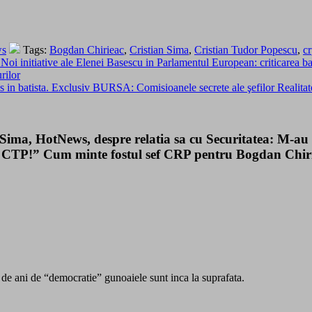
ws
Tags:
Bogdan Chirieac
,
Cristian Sima
,
Cristian Tudor Popescu
,
c
 Noi initiative ale Elenei Basescu in Parlamentul European: criticarea b
rilor
les in batista. Exclusiv BURSA: Comisioanele secrete ale şefilor Reali
a, HotNews, despre relatia sa cu Securitatea: M-au
e CTP!” Cum minte fostul sef CRP pentru Bogdan Chir
 de ani de “democratie” gunoaiele sunt inca la suprafata.