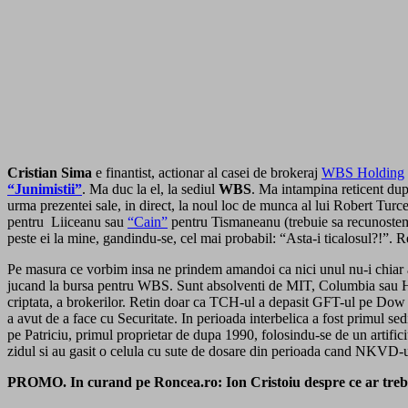
Cristian Sima
e finantist, actionar al casei de brokeraj
WBS Holding
“Junimistii”
. Ma duc la el, la sediul
WBS
. Ma intampina reticent du
urma prezentei sale, in direct, la noul loc de munca al lui Robert Turce
pentru Liiceanu sau
“Cain”
pentru Tismaneanu (trebuie sa recunostem c
peste ei la mine, gandindu-se, cel mai probabil: “Asta-i ticalosul?!”
Pe masura ce vorbim insa ne prindem amandoi ca nici unul nu-i chiar as
jucand la bursa pentru WBS. Sunt absolventi de MIT, Columbia sau Harv
criptata, a brokerilor. Retin doar ca TCH-ul a depasit GFT-ul pe Dow J
a avut de a face cu Securitate. In perioada interbelica a fost primul s
pe Patriciu, primul proprietar de dupa 1990, folosindu-se de un artific
zidul si au gasit o celula cu sute de dosare din perioada cand NKVD-ul 
PROMO. In curand pe Roncea.ro: Ion Cristoiu despre ce ar trebui