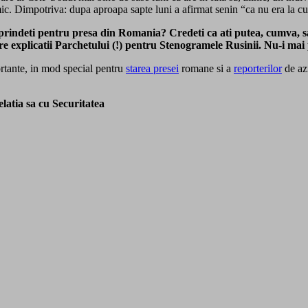
nimic. Dimpotriva: dupa aproapa sapte luni a afirmat senin “ca nu era la cu
indeti pentru presa din Romania? Credeti ca ati putea, cumva, sa 
e explicatii Parchetului (!) pentru Stenogramele Rusinii. Nu-i mai
rtante, in mod special pentru
starea presei
romane si a
reporterilor
de azi
latia sa cu Securitatea