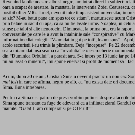
Revenind la oile noastre albe si negre, am intrat direct in subiect: rel
oara a scapat de arestare, la mustata. la interventia Zoiei Ceausescu, 
posibil ofiter MI6. Iar el, devenit intre timp asistent universitar, impr
sa zic? M-au batut pana am spus tot ce stiam”, marturiseste acum Cristia
prin bataie in sacul cu apa, ca sa nu fie lasate urme. Noaptea, in celula, 
stinse pe talpi si alte nenorociri. Dimineata, la prima ora, era la ra
conversatiile pe care le-a avut la intalnirile sale “conspirative” cu 
informat imediat colegii: “V-am dat in gat pe toti!, le-am spus”. Apoi
acolo securistii i-au trimis la plimbare. Deja “incepuse”. Pe 22 decem
seara mi-am dat insa seama ca “revolutia” e o escrocherie monumentala
din “Duminica Orbului”, a parasit tara. S-a intors pe 13 iunie iar pe 14
mi-au lasat-o minerii!”, imi spune enervat si profit de moment sa-i fa
Acum, dupa 20 de ani, Cristian Sima a devenit practic un nou caz Sorin
mai jos
) in care se afirma, negru pe alb, ca “nu exista date ori documen
Sima. Buna intrebarea.
Pentru ca Sima e si patron de presa vorbim putin si despre afacerile 
Sima spune transant ca fuge de adevar si ca a infiintat ziarul Gandul cu
mainile: “Gata! L-am cumparat si pe CTP-ul!””