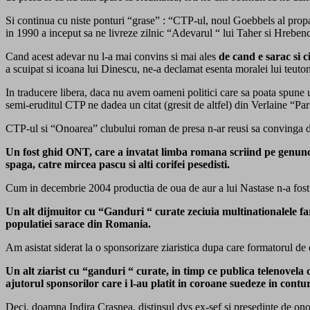
Si continua cu niste ponturi “grase” : “CTP-ul, noul Goebbels al propag
in 1990 a inceput sa ne livreze zilnic “Adevarul “ lui Taher si Hreben
Cand acest adevar nu l-a mai convins si mai ales
de cand e sarac si c
a scuipat si icoana lui Dinescu, ne-a declamat esenta moralei lui teut
In traducere libera, daca nu avem oameni politici care sa poata spune 
semi-eruditul CTP ne dadea un citat (gresit de altfel) din Verlaine “Par
CTP-ul si “Onoarea” clubului roman de presa n-ar reusi sa convinga de
Un fost ghid ONT, care a invatat limba romana scriind pe genunchi i
spaga, catre mircea pascu si alti corifei pesedisti.
Cum in decembrie 2004 productia de oua de aur a lui Nastase n-a fost su
Un alt dijmuitor cu “Ganduri “ curate zeciuia multinationalele f
populatiei sarace din Romania.
Am asistat siderat la o sponsorizare ziaristica dupa care formatorul de
Un alt ziarist cu “ganduri “ curate, in timp ce publica telenovel
ajutorul sponsorilor care i l-au platit in coroane suedeze in cont
Deci, doamna Indira Crasnea, distinsul dvs ex-sef si presedinte de onoa