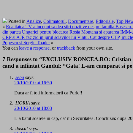
Posted in
Analize
,
Colimatorul
,
Documentare
,
Editoriale
,
Top Ne
«
Realitatea TV a inceput sa dea stiri pozitive despre familia Basescu.
din partea Ungariei pentru blocarea Rosia Montana si apararea IMM-u
CRP si AJR fac zid in jurul sclavilor lui Vintu. Cat despre CTP, muc
Popescu si Sergiu Toader
»
You can
leave a response
, or
trackback
from your own site.
7 Responses to “EXCLUSIV RONCEA.RO: Cristian Sim
cand a infiintat Gandul: “Gata! L-am cumparat si p
seba
says:
20/10/2010 at 16:50
Daca ar fi toti informatorii ca Puric!!
HORIA
says:
20/10/2010 at 18:03
L-a batut soarele in cap, da’ nu Securitatea. Concluzia: dupa 20
dascal
says: