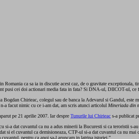
n Romania ca sa ia in discutie acest caz, de o gravitate exceptionala, ti
nt pusi cei doi actionari media fata in fata? Si DNA-ul, DIICOT-ul, ce 
a Bogdan Chirieac, colegul sau de banca la Adevarul si Gandul, este mi
t n-a facut nimic cu ce i-am dat, am scris atunci articolul
Mineriada din 
parut pe 21 aprilie 2007. Iar despre
Tunurile lui Chirieac
s-a publicat p
u si-a dat cuvantul ca nu a adus minerii la Bucuresti si ca teroristii s-au v
 dat si el cuvantul ca demisioneaza, CTP-ul si-a dat cuvantul ca nu mai
 cuvantul, pentru ca apoi sa-l aruncam in latrina istoriei.”