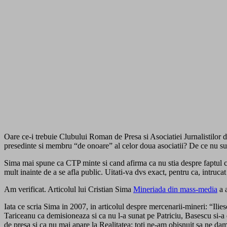
Oare ce-i trebuie Clubului Roman de Presa si Asociatiei Jurnalistilor di
presedinte si membru “de onoare” al celor doua asociatii? De ce nu su
Sima mai spune ca CTP minte si cand afirma ca nu stia despre faptul c
mult inainte de a se afla public. Uitati-va dvs exact, pentru ca, intruca
Am verificat. Articolul lui Cristian Sima
Mineriada din mass-media
a a
Iata ce scria Sima in 2007, in articolul despre mercenarii-mineri: “Iliesc
Tariceanu ca demisioneaza si ca nu l-a sunat pe Patriciu, Basescu si-a
de presa si ca nu mai apare la Realitatea; toti ne-am obisnuit sa ne dam