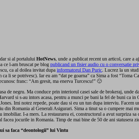
dar si al portalului
HotNews
, unde a publicat recent un articol, care a a
pa ce l-am bruscat pe blog
publicand un fisier audio cu o conversatie priv
scu, ca al doilea invitat dupa
informatorul Dan Puric
. Lucrez la un stud
a li se potrivesc). Iar eu am “dat pe goarna” ca Sima a fost “Toma Carag
. Recunosc franc: “Am gresit, ma enerva Turcescu!” 🙂
a de negru. Ma conduce prin interiorul casei sale de brokeraj, unde dau 
ard si s-au intors acasa, pentru a munci pe bani la fel de buni ca in O
ones. Imi notez repede, poate dau si eu un tun dupa interviu. Facem un t
ediu din Romania al Generali Asigurari. Sima a tinut sa o cumpere mai mul
iu imobiliar. I-a mers. La restaurarea ei, constructorul a avut surpriza s
facea jocurile in Romania. Timp de mai bine de 50 de ani statusera zidite
 sa faca “deontologii” lui Vintu