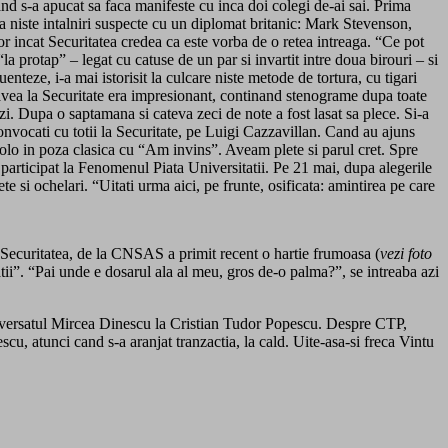
and s-a apucat sa faca manifeste cu inca doi colegi de-ai sai. Prima
a niste intalniri suspecte cu un diplomat britanic: Mark Stevenson,
elor incat Securitatea credea ca este vorba de o retea intreaga. “Ce pot
a protap” – legat cu catuse de un par si invartit intre doua birouri – si
uenteze, i-a mai istorisit la culcare niste metode de tortura, cu tigari
 avea la Securitate era impresionant, continand stenograme dupa toate
. Dupa o saptamana si cateva zeci de note a fost lasat sa plece. Si-a
nvocati cu totii la Securitate, pe Luigi Cazzavillan. Cand au ajuns
colo in poza clasica cu “Am invins”. Aveam plete si parul cret. Spre
articipat la Fenomenul Piata Universitatii. Pe 21 mai, dupa alegerile
 si ochelari. “Uitati urma aici, pe frunte, osificata: amintirea pe care
 Securitatea, de la CNSAS a primit recent o hartie frumoasa (
vezi foto
atii”. “Pai unde e dosarul ala al meu, gros de-o palma?”, se intreaba azi
si versatul Mircea Dinescu la Cristian Tudor Popescu. Despre CTP,
cu, atunci cand s-a aranjat tranzactia, la cald. Uite-asa-si freca Vintu