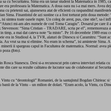
atia sa cu Securitatea. Sima era un tanar student la Matematica in 1985, c
care era profesoara la Matematica. A doua oara nu i-a mai mers. Avea dej
euna cu prietenii sai, ajunsesera atat de eficienti cu raspanditul manifest
n Sima. Finantistul de azi sustine ca a fost torturat prin doua metode: “l
isi simtea toate oasele rupte. Un coleg de arest, pus, cine stie?, sa-l infl
port. “Atunci mi-am ales numele de cod Toma Caragiu”. Dosarul pe care il
Mark Stevenson: “Sima Cristian – TRADARE, scria pe el”, rememoreaza azi
, in timp, a mai dat cateva note “la misto”. Pe 16 decembrie 1989 erau co
brie era in Studioul 4, la TVR, alaturi de Dinescu si Caramitru: “Sunt a
. Au vrut sa ma si elimine. Nu eram in schema”, isi aminteste Sima. A p
 minerii ii spargeau capul in Facultatea de matematica. Normal: avea plete
c o poza
(foto)
.
 Rosca Stanescu. Desi si-a recunoscut prin cateva interviuri relatia cu
te din care sa rezulte calitatea de lucrator sau de colaborator al Securit
lui Vintu cu “deontologii” Romaniei, de la santajistul Bogdan Chirieac 
 banii de la Vintu – un milion de dolari. “Eram acolo, la Vintu, cu Dines