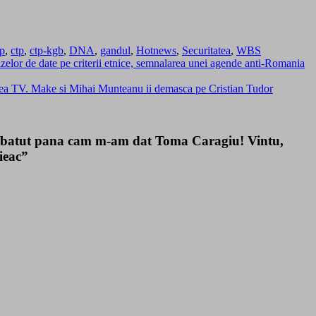
rp
,
ctp
,
ctp-kgb
,
DNA
,
gandul
,
Hotnews
,
Securitatea
,
WBS
azelor de date pe criterii etnice, semnalarea unei agende anti-Romania
tatea TV. Make si Mihai Munteanu ii demasca pe Cristian Tudor
 batut pana cam m-am dat Toma Caragiu! Vintu,
ieac”