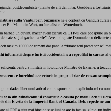
andei postdecembriste (inainte de a fi demnitar, Goebbels a fost ziarist
ciuc.
instit si-i sufla Vantul prin buzunare
ne-a coplesit cu Ganduri curate 
onice: Ein Mann ein Wort, un Jurnalist ein Worterbuch.
un barbat, un cuvint, macar avem ziaristi ca CTP-ul care pot spune un bar
 delicatesse j’ai gache ma vie”. Aveati dreptate Domnule: cu delicatete ne
cit maxim 10000 de romani dar pana la “dumnezeul presei scrise” mai su
nformatii despre turistii occidentali, s-a reprofilat in caraus al va
ficienta pentru a-l instala in fotoliul de Ministru de Externe, a trecut i
armaceutice intrebindu-se retoric in propriul ziar de ce s-au scum
 opinie dadea liber unui articol contra sponsorului explicindu-mi cu nons
a cu casa din Mihaileanu isi comstruia o casuta pe malul lacului H
urile din Elvetia de la Imperial Bank of Canada. Deh, repede ne-am 
re al CRP a stiut mai bine de sase luni ca are in fata sa, zilnic, un in