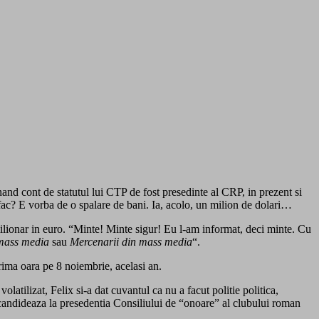
nand cont de statutul lui CTP de fost presedinte al CRP, in prezent si
fac? E vorba de o spalare de bani. Ia, acolo, un milion de dolari…
lionar in euro. “Minte! Minte sigur! Eu l-am informat, deci minte. Cu
mass media
sau
Mercenarii din mass media
“.
rima oara pe 8 noiembrie, acelasi an.
olatilizat, Felix si-a dat cuvantul ca nu a facut politie politica,
 candideaza la presedentia Consiliului de “onoare” al clubului roman