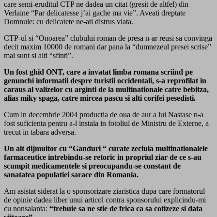
care semi-eruditul CTP ne dadea un citat (gresit de altfel) din
Verlaine “Par delicatesse j’ai gache ma vie”. Aveati dreptate
Domnule: cu delicatete ne-ati distrus viata.
CTP-ul si “Onoarea” clubului roman de presa n-ar reusi sa convinga
decit maxim 10000 de romani dar pana la “dumnezeul presei scrise”
mai sunt si alti “sfinti”.
Un fost ghid ONT, care a invatat limba romana scriind pe
genunchi informatii despre turistii occidentali, s-a reprofilat in
caraus al valizelor cu arginti de la multinationale catre bebitza,
alias miky spaga, catre mircea pascu si alti corifei pesedisti.
Cum in decembrie 2004 productia de oua de aur a lui Nastase n-a
fost suficienta pentru a-l instala in fotoliul de Ministru de Externe, a
trecut in tabara adversa.
Un alt dijmuitor cu “Ganduri “ curate zeciuia multinationalele
farmaceutice intrebindu-se retoric in propriul ziar de ce s-au
scumpit medicamentele si preocupandu-se constant de
sanatatea populatiei sarace din Romania.
Am asistat siderat la o sponsorizare ziaristica dupa care formatorul
de opinie dadea liber unui articol contra sponsorului explicindu-mi
cu nonsalanta:
“trebuie sa ne stie de frica ca sa cotizeze si data