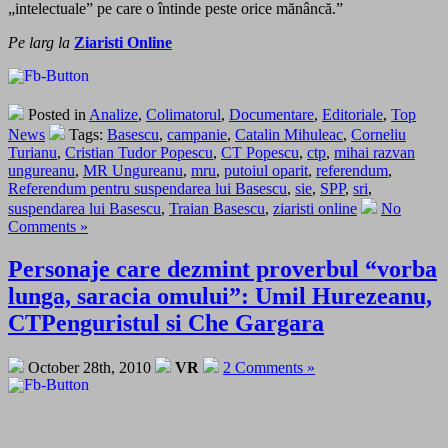
„intelectuale” pe care o întinde peste orice mănâncă.”
Pe larg la
Ziaristi Online
Posted in
Analize
,
Colimatorul
,
Documentare
,
Editoriale
,
Top
News
Tags:
Basescu
,
campanie
,
Catalin Mihuleac
,
Corneliu
Turianu
,
Cristian Tudor Popescu
,
CT Popescu
,
ctp
,
mihai razvan
ungureanu
,
MR Ungureanu
,
mru
,
putoiul oparit
,
referendum
,
Referendum pentru suspendarea lui Basescu
,
sie
,
SPP
,
sri
,
suspendarea lui Basescu
,
Traian Basescu
,
ziaristi online
No
Comments »
Personaje care dezmint proverbul “vorba
lunga, saracia omului”: Umil Hurezeanu,
CTPenguristul si Che Gargara
October 28th, 2010
VR
2 Comments »