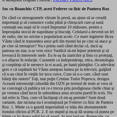
Soc cu Boanchis: CTP, acest Federer cu fizic de Pantera Roz
De când cu stenogramele vărsate în presă, au ajuns să se creadă
importanţi şi să comunice codat până şi chioşcarii care-şi sună
cumnaţii sau naşii să le ceară împrumut 10 milioane, pentru a
împrospăta stocul de napolitane şi biscuiţi. Celularul a devenit un fel
de radio, dar nu oricine e popularizat acolo. Ce mare inginerie făcea
Vântu când le transmitea unor şefi din trustul lui pe cine să atace şi
pe cine să menajeze? Nu-i prima oară când declar că, dacă aş
patrona un ziar, n-ar veni orice Vasilică să-mi înjure prietenii şi să
lovească în interesele mele. Eu le-aş da ziaricilor şi lista cu protejaţi,
s-o afişeze în redacţie. Caramele ca independenţa, etica, deontologia
şi conştiinţa să le mestece la ei acasă, pe banii părinţilor. Cu adevărat
grav e că ospătarii lui Vântu ameţeau lumea pe la televizii, guiţând
că n-au cărat în vieţile lor tava cuiva. Cum să n-o care, când sunt
băieţi din sistem? Toţi, mai puţin Cristian Tudor Popescu, desigur.
Această mironosiţă coborâtă din OZN pe terenul de tenis ar vrea să
ne convingă că publica tot ce-i trecea prin prodigioasa chelie chiar şi
pe vremea când lucra în subordinea unui securist pueril în scris. Nu
mă refer la Tinu, cum vă închipuţi că mi-aş permite? Sunt două
variante, dar niciuna nu-l avantajează pe Federer cu fizic de Pantera
Roz. 1. Minte ca o gazetă imperialistă ce trăia din abonamentele
fostului oficios al PCR. 2. E un stupid şi nu-şi dă seama că punea pe
hârtie ce îşi dorea şeful lui să apară. Şi mai lasă-ne, Popescule, cu