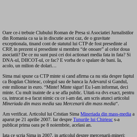
Oare ce-i trebuie Clubului Roman de Presa si Asociatiei Jurnalistilor
din Romania ca sa ia in discutie acest caz, de o gravitate
exceptionala, tinand cont de statutul lui CTP de fost presedinte al
CRP, in prezent si presedinte si membru “de onoare” al celor doua
asociatii? De ce nu sunt pusi cei doi actionari media fata in fata? Si
DNA-ul, DIICOT-ul, ce fac? E vorba de o spalare de bani. Ia,
acolo, un milion de dolari…
Sima mai spune ca CTP minte si cand afirma ca nu stia despre faptul
ca Bogdan Chirieac, colegul sau de banca la Adevarul si Gandul,
este milionar in euro. “Minte! Minte sigur! Eu l-am informat, deci
minte. Cu mult inainte de a se afla public. Uitati-va dvs exact, pentru
ca, intrucat n-a facut nimic cu ce i-am dat, am scris atunci articolul
Mineriada din mass media
sau
Mercenarii din mass media
“.
Am verificat. Articolul lui Cristian Sima
Mineriada din mass-media
a
aparut pe 21 aprilie 2007. Iar despre
Tunurile lui Chirieac
s-a
publicat prima oara pe 8 noiembrie, acelasi an.
Iata ce scria Sima in 2007, in articolul despre mercenarii-mineri: