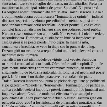
sunt astazi rezervate colegilor de breasla, nu demnitarilor. Presa s-a
transformat in principal subiect de presa. Spontan? Nu prea cred.
La originea acestui fenomen aberant se afla Traian Basescu. De la el
a pornit teoria bizara potrivit careia “formatorii de opinie” – indivizi
din start suspecti, in viziunea presedintelui – trebuie supusi unor
monitorizari similare celor rezervate liderilor politici. Ceea ce este
complet fals. Jurnalistii nu fac legi si nu gospodaresc banul public.
Nu dau case, contracte sau autorizatii. Nu cer voturi si nici incredere
neconditionata. Dimpotriva, ei stiu foarte bine ca increderea se
castiga greu si se poate pierde intr-o clipa. In meseria asta,
sanctiunea e imediata, se vede in tiraje sau in puncte de rating.
Dezamagitii nu trebuie sa astepte finalul unui ciclu electoral ca sa-si
manifeste nemultumirea.
Jurnalistii nu sunt nici modele de virtute, nici vedete. Sunt doar
martori si cronicari ai actualitatii. Ofera informatii si opinii. Opiniile
(fatalmente subiective) ar trebui examinate punctual, in functie de
argumente, nu de biografia autorului. In fond, si cel neprihanit poate
gresi, la fel cum si un ticalos poate avea, cateodata, dreptate.
Traian Basescu incearca sa-i puna pe picior de egalitate pe politicieni
si pe gazetari – “zoaiele” si “tonomatele”. Terminatorul de partide isi
aplica vechile retete si impotriva presei, asmutindu-i pe jurnalisti unii
impotriva altora. O solutie mult mai eficienta decat santajul cu
publicitatea de la stat practicat de Adrian Nastase. Tacerea grea din
perioada 2000-2004 a fost inlocuita de o harmalaie asurzitoare, dar
la fel de malefica. Acum, de “mogulii rai” au grija “mogulii buni”.