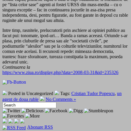
pe “lista celor sase” agenti ai fostei URSS din mass-media – cu o
singura exceptie – fac in continuarea jocurile in asa-zisa presa
independenta, desi, pentru figuratie, au fost garate in depoul cu rable
ruginite ale unui mogul sau altuia.
Intre timp, rasnitele, prelucratorii prin aschiere ai opiniei publice au
facut pui: tonomate, ipod-uri… Banda a ramas aceeasi. Oriunde s-ar
plasa, prin cluburile de presa sau ale “societatii civile”, pe
podiumurile “alesilor” sau pe la colturile televiziunilor, numitorul lor
comun este acelasi. Ii recunosti repede: mimeaza democratia,
trantesc fraze sforaitoare, tureaza constipatia la maximum, poseda
adevarul unic.
Continuarea la
https://www.ziua.ro/display.php?data=2008-03-31&id=235326
Posted in Uncategorized
Tags:
Cristian Tudor Popescu
,
un
agent de doua ruble
No Comments »
Abonare RSS