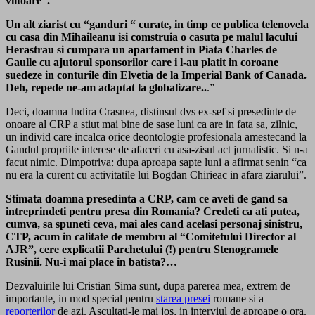
viitoare”.
Un alt ziarist cu “ganduri “ curate, in timp ce publica telenovela
cu casa din Mihaileanu isi comstruia o casuta pe malul lacului
Herastrau si cumpara un apartament in Piata Charles de
Gaulle cu ajutorul sponsorilor care i l-au platit in coroane
suedeze in conturile din Elvetia de la Imperial Bank of Canada.
Deh, repede ne-am adaptat la globalizare..
.”
Deci, doamna Indira Crasnea, distinsul dvs ex-sef si presedinte de
onoare al CRP a stiut mai bine de sase luni ca are in fata sa, zilnic,
un individ care incalca orice deontologie profesionala amestecand la
Gandul propriile interese de afaceri cu asa-zisul act jurnalistic. Si n-a
facut nimic. Dimpotriva: dupa aproapa sapte luni a afirmat senin “ca
nu era la curent cu activitatile lui Bogdan Chirieac in afara ziarului”.
Stimata doamna presedinta a CRP, cam ce aveti de gand sa
intreprindeti pentru presa din Romania? Credeti ca ati putea,
cumva, sa spuneti ceva, mai ales cand acelasi personaj sinistru,
CTP, acum in calitate de membru al “Comitetului Director al
AJR”, cere explicatii Parchetului (!) pentru Stenogramele
Rusinii. Nu-i mai place in batista?…
Dezvaluirile lui Cristian Sima sunt, dupa parerea mea, extrem de
importante, in mod special pentru
starea presei
romane si a
reporterilor
de azi. Ascultati-le mai jos, in interviul de aproape o ora.