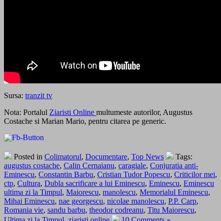
Sursa:
tranzit tv
Nota: Portalul
Ziaristi Online
multumeste autorilor, Augustus
Costache si Marian Mario, pentru citarea pe generic.
Posted in
Colimatorul
,
Documentare
,
Top News
Tags:
augustus costache
,
Calin Cernaianu
,
caragiale
,
Conjuratia anti-
Eminescu
,
Constantin Barbu
,
Cristian Tudor Popescu
,
Criticilor mei
,
ctp
,
Cultura
,
Dubla sacrificare a lui Eminescu
,
Eminescu
,
Eminescu
ultima zi la Timpul
,
Maiorescu
,
manolescu
,
Memorialul Eminescu
,
Mihai Eminescu
,
nae georgescu
,
nicolae manolescu
,
P.P. Carp
,
Romania vie
,
sandu barbu
,
theodor codreanu
,
Titu Maiorescu
,
Ultima zi la Timpul
,
ziaristi online
10 Comments »