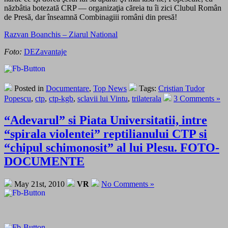
năzbâtia botezată CRP — organizaţia căreia tu îi zici Clubul Român
de Presă, dar înseamnă Combinagiii români din presă!
Razvan Boanchis – Ziarul National
Foto:
DEZavantaje
Posted in
Documentare
,
Top News
Tags:
Cristian Tudor
Popescu
,
ctp
,
ctp-kgb
,
sclavii lui Vintu
,
trilaterala
3 Comments »
“Adevarul” si Piata Universitatii, intre
“spirala violentei” reptilianului CTP si
“chipul schimonosit” al lui Plesu. FOTO-
DOCUMENTE
May 21st, 2010
VR
No Comments »