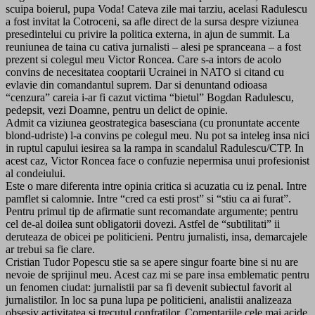
scuipa boierul, pupa Voda! Cateva zile mai tarziu, acelasi Radulescu
a fost invitat la Cotroceni, sa afle direct de la sursa despre viziunea
presedintelui cu privire la politica externa, in ajun de summit. La
reuniunea de taina cu cativa jurnalisti – alesi pe spranceana – a fost
prezent si colegul meu Victor Roncea. Care s-a intors de acolo
convins de necesitatea cooptarii Ucrainei in NATO si citand cu
evlavie din comandantul suprem. Dar si denuntand odioasa
“cenzura” careia i-ar fi cazut victima “bietul” Bogdan Radulescu,
pedepsit, vezi Doamne, pentru un delict de opinie.
Admit ca viziunea geostrategica basesciana (cu pronuntate accente
blond-udriste) l-a convins pe colegul meu. Nu pot sa inteleg insa nici
in ruptul capului iesirea sa la rampa in scandalul Radulescu/CTP. In
acest caz, Victor Roncea face o confuzie nepermisa unui profesionist
al condeiului.
Este o mare diferenta intre opinia critica si acuzatia cu iz penal. Intre
pamflet si calomnie. Intre “cred ca esti prost” si “stiu ca ai furat”.
Pentru primul tip de afirmatie sunt recomandate argumente; pentru
cel de-al doilea sunt obligatorii dovezi. Astfel de “subtilitati” ii
deruteaza de obicei pe politicieni. Pentru jurnalisti, insa, demarcajele
ar trebui sa fie clare.
Cristian Tudor Popescu stie sa se apere singur foarte bine si nu are
nevoie de sprijinul meu. Acest caz mi se pare insa emblematic pentru
un fenomen ciudat: jurnalistii par sa fi devenit subiectul favorit al
jurnalistilor. In loc sa puna lupa pe politicieni, analistii analizeaza
obsesiv activitatea si trecutul confratilor. Comentariile cele mai acide