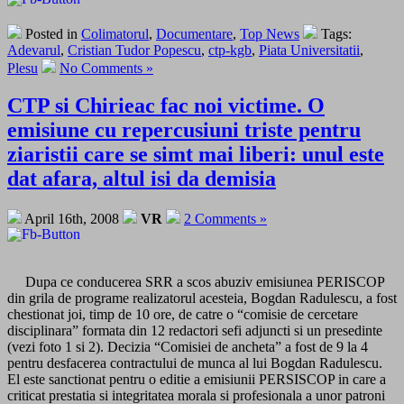
Posted in
Colimatorul
,
Documentare
,
Top News
Tags:
Adevarul
,
Cristian Tudor Popescu
,
ctp-kgb
,
Piata Universitatii
,
Plesu
No Comments »
CTP si Chirieac fac noi victime. O
emisiune cu repercusiuni triste pentru
ziaristii care se simt mai liberi: unul este
dat afara, altul isi da demisia
April 16th, 2008
VR
2 Comments »
Dupa ce conducerea SRR a scos abuziv emisiunea PERISCOP
din grila de programe realizatorul acesteia, Bogdan Radulescu, a fost
chestionat joi, timp de 10 ore, de catre o “comisie de cercetare
disciplinara” formata din 12 redactori sefi adjuncti si un presedinte
(vezi foto 1 si 2). Decizia “Comisiei de ancheta” a fost de 9 la 4
pentru desfacerea contractului de munca al lui Bogdan Radulescu.
El este sanctionat pentru o editie a emisiunii PERSISCOP in care a
criticat prestatia si integritatea morala si profesionala a unor patroni