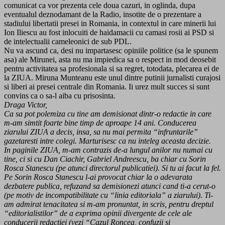
comunicat ca vor prezenta cele doua cazuri, in oglinda, dupa
eventualul deznodamant de la Radio, insotite de o prezentare a
stadiului libertatii presei in Romania, in contextul in care minerii lui
Ion Iliescu au fost inlocuiti de haidamacii cu camasi rosii ai PSD si
de intelectualii cameleonici de sub PDL.
Nu va ascund ca, desi nu impartasesc opiniile politice (sa le spunem
asa) ale Mirunei, asta nu ma impiedica sa o respect in mod deosebit
pentru activitatea sa profesionala si sa regret, totodata, plecarea ei de
la ZIUA. Miruna Munteanu este unul dintre putinii jurnalisti curajosi
si liberi ai presei centrale din Romania. Ii urez mult succes si sunt
convins ca o sa-l aiba cu prisosinta.
Draga Victor,
Ca sa pot polemiza cu tine am demisionat dintr-o redactie in care
m-am simtit foarte bine timp de aproape 14 ani. Conducerea
ziarului ZIUA a decis, insa, sa nu mai permita “infruntarile”
gazetaresti intre colegi. Marturisesc ca nu inteleg aceasta decizie.
In paginile ZIUA, m-am contrazis de-a lungul anilor nu numai cu
tine, ci si cu Dan Ciachir, Gabriel Andreescu, ba chiar cu Sorin
Rosca Stanescu (pe atunci directorul publicatiei). Si tu ai facut la fel.
Pe Sorin Rosca Stanescu l-ai provocat chiar la o adevarata
dezbatere publica, refuzand sa demisionezi atunci cand ti-a cerut-o
(pe motiv de incompatibilitate cu “linia editoriala” a ziarului). Ti-
am admirat tenacitatea si m-am pronuntat, in scris, pentru dreptul
“editorialistilor” de a exprima opinii divergente de cele ale
conducerii redactiei (vezi “Cazul Roncea, confuzii si