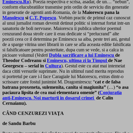
Eminescu.Ro
). Poezia respectiva e scrisa, asadar, de un… “nebun”,
conform elucubratiilor transmise prin ordin de serviciu din generatie
in generatie de agentii anti-Romania, de la
Maiorescu pana la
Manolescu
si
C.T. Popescu
. Vorbim practic de primul caz cunoscut
al unui jurnalist roman devenit detinut politic si internat fortat intr-un
sanatoriu de boli nervoase. Maiorescu ii publica ulterior poemul
cenzurand doua strofe care ii erau dedicate si “prelucrand” alte
poezii ceea ce il determina pe Eminescu sa aiba, peste trei ani, gestul
de a sparge vitrina unei librarii in care se afla aceasta editie falsificata
si falsificatoare pentru posteritate, dupa cum se vede, si a calca in
picioare volumul (
Vedeti
Dubla sacrificare a lui Eminescu
de
Theodor Codreanu si
Eminescu, ultima zi la Timpul
de Nae
Georgescu – serial in
Cultura
). Gestul este cu atat mai intemeiat
daca cititi versurile suprimate. Nu in ultimul rand merita reprodus
si portretul pe care i-l face Caragiale lui Maiorescu, extras dintr-o
scrisoare catre fostul junimist M. Dragomirescu: “
cat e de falsa
batrana proxeneta, sulemenita, canita si magiunita”
(…)
“o asa
paciaura lipsita de cea mai elementara omenie” (
Conjuratia
anti-Eminescu. Noi marturii in dosarul crimei
de Calin
Cernaianu).
CÂND CENZUREZI VIAŢA
de Sandu Barbu