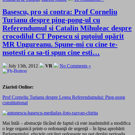
Basescu, pro si contra: Prof Corneliu
Turianu despre ping-pong-ul cu
Referendumul si Catalin Mihuleac despre
crocodilul CT Popescu si puţoiul opărit
MR Ungureanu. Spune-mi cu cine te-
nsotesti ca sa-ti spun cine esti…
July 13th, 2012
VR
No Comments »
Ziaristi Online:
Prof Corneliu Turianu despre Legea Referendumului: Ping-pong
constituţional
Mai întâi – abstracţie făcând de faptul că este inadmisibil a modifica
o lege organică printr-o ordonanţă de urgenţă – în lipsa aprobării
Parlamentului, efectele oricărei ordonanţe nu pot depăşi perioada