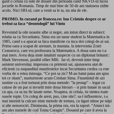
gasit o celula cu sute de dosare din perioada cand NKVD-ul facea
jocurile in Romania. Timp de mai bine de 50 de ani statusera zidite
acolo. Nici SRI-ul, care a venit sa le ia, nu stia de ele.
PROMO. In curand pe Roncea.ro: Ion Cristoiu despre ce ar
trebui sa faca “deontologii” lui Vintu
Revenind la oile noastre albe si negre, am intrat direct in subiect:
relatia sa cu Securitatea. Sima era un tanar student la Matematica in
1985, cand s-a apucat sa faca manifeste cu inca doi colegi de-ai sai.
Prima oara a scapat de arestare, la mustata. la interventia Zoiei
Ceausescu, care era profesoara la Matematica. A doua oara nu i-a
mai mers. Avea deja niste intalniri suspecte cu un diplomat britanic:
Mark Stevenson, posibil ofiter MI6. Iar el, devenit intre timp
asistent universitar, impreuna cu prietenii sai, ajunsesera atat de
eficienti cu raspanditul manifestelor incat Securitatea credea ca este
vorba de o retea intreaga. “Ce pot sa zic? M-au batut pana am spus
tot ce stiam”, marturiseste acum Cristian Sima. Finantistul de azi
sustine ca a fost torturat prin doua metode: “la protap” – legat cu
catuse de un par si invartit intre doua birouri – si prin bataie in sacul
cu apa, ca sa nu fie lasate urme. Noaptea, in celula, isi simtea toate
oasele rupte. Un coleg de arest, pus, cine stie?, sa-l influenteze, i-a
mai istorisit la culcare niste metode de tortura, cu tigari stinse pe talpi
si alte nenorociri. Dimineata, la prima ora, era la raport. “Atunci mi-
am ales numele de cod Toma Caragiu”. Dosarul pe care il avea la