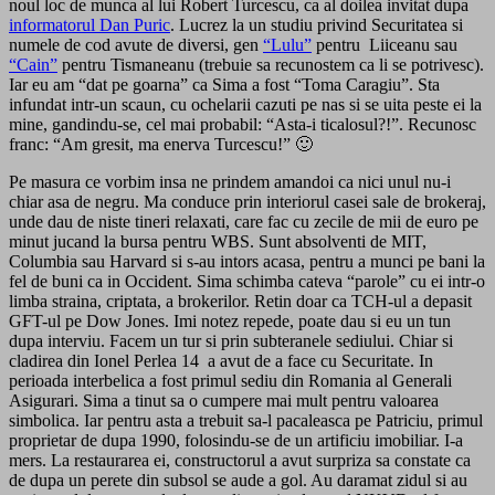
noul loc de munca al lui Robert Turcescu, ca al doilea invitat dupa
informatorul Dan Puric
. Lucrez la un studiu privind Securitatea si
numele de cod avute de diversi, gen
“Lulu”
pentru Liiceanu sau
“Cain”
pentru Tismaneanu (trebuie sa recunostem ca li se potrivesc).
Iar eu am “dat pe goarna” ca Sima a fost “Toma Caragiu”. Sta
infundat intr-un scaun, cu ochelarii cazuti pe nas si se uita peste ei la
mine, gandindu-se, cel mai probabil: “Asta-i ticalosul?!”. Recunosc
franc: “Am gresit, ma enerva Turcescu!” 🙂
Pe masura ce vorbim insa ne prindem amandoi ca nici unul nu-i
chiar asa de negru. Ma conduce prin interiorul casei sale de brokeraj,
unde dau de niste tineri relaxati, care fac cu zecile de mii de euro pe
minut jucand la bursa pentru WBS. Sunt absolventi de MIT,
Columbia sau Harvard si s-au intors acasa, pentru a munci pe bani la
fel de buni ca in Occident. Sima schimba cateva “parole” cu ei intr-o
limba straina, criptata, a brokerilor. Retin doar ca TCH-ul a depasit
GFT-ul pe Dow Jones. Imi notez repede, poate dau si eu un tun
dupa interviu. Facem un tur si prin subteranele sediului. Chiar si
cladirea din Ionel Perlea 14 a avut de a face cu Securitate. In
perioada interbelica a fost primul sediu din Romania al Generali
Asigurari. Sima a tinut sa o cumpere mai mult pentru valoarea
simbolica. Iar pentru asta a trebuit sa-l pacaleasca pe Patriciu, primul
proprietar de dupa 1990, folosindu-se de un artificiu imobiliar. I-a
mers. La restaurarea ei, constructorul a avut surpriza sa constate ca
de dupa un perete din subsol se aude a gol. Au daramat zidul si au