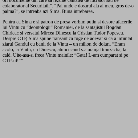
ori documente din care sa rezulte calitatea de lucrator sau de
colaborator al Securitatii”. “Pai unde e dosarul ala al meu, gros de-o
palma?”, se intreaba azi Sima. Buna intrebarea.
Pentru ca Sima e si patron de presa vorbim putin si despre afacerile
lui Vintu cu “deontologii” Romaniei, de la santajistul Bogdan
Chirieac si versatul Mircea Dinescu la Cristian Tudor Popescu.
Despre CTP, Sima spune transant ca fuge de adevar si ca a infiintat
ziarul Gandul cu banii de la Vintu – un milion de dolari. “Eram
acolo, la Vintu, cu Dinescu, atunci cand s-a aranjat tranzactia, la
cald. Uite-asa-si freca Vintu mainile: “Gata! L-am cumparat si pe
CTP-ul!””