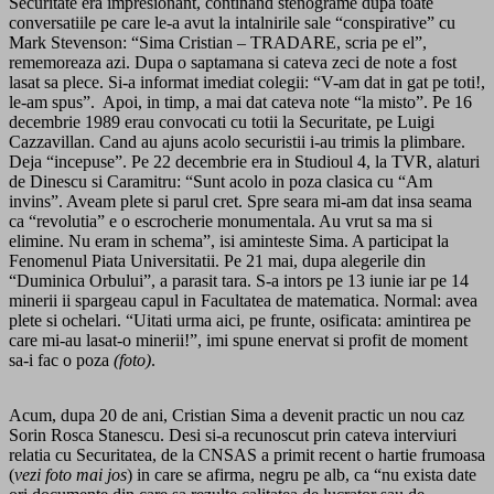
Securitate era impresionant, continand stenograme dupa toate
conversatiile pe care le-a avut la intalnirile sale “conspirative” cu
Mark Stevenson: “Sima Cristian – TRADARE, scria pe el”,
rememoreaza azi. Dupa o saptamana si cateva zeci de note a fost
lasat sa plece. Si-a informat imediat colegii: “V-am dat in gat pe toti!,
le-am spus”. Apoi, in timp, a mai dat cateva note “la misto”. Pe 16
decembrie 1989 erau convocati cu totii la Securitate, pe Luigi
Cazzavillan. Cand au ajuns acolo securistii i-au trimis la plimbare.
Deja “incepuse”. Pe 22 decembrie era in Studioul 4, la TVR, alaturi
de Dinescu si Caramitru: “Sunt acolo in poza clasica cu “Am
invins”. Aveam plete si parul cret. Spre seara mi-am dat insa seama
ca “revolutia” e o escrocherie monumentala. Au vrut sa ma si
elimine. Nu eram in schema”, isi aminteste Sima. A participat la
Fenomenul Piata Universitatii. Pe 21 mai, dupa alegerile din
“Duminica Orbului”, a parasit tara. S-a intors pe 13 iunie iar pe 14
minerii ii spargeau capul in Facultatea de matematica. Normal: avea
plete si ochelari. “Uitati urma aici, pe frunte, osificata: amintirea pe
care mi-au lasat-o minerii!”, imi spune enervat si profit de moment
sa-i fac o poza
(foto)
.
Acum, dupa 20 de ani, Cristian Sima a devenit practic un nou caz
Sorin Rosca Stanescu. Desi si-a recunoscut prin cateva interviuri
relatia cu Securitatea, de la CNSAS a primit recent o hartie frumoasa
(
vezi foto mai jos
) in care se afirma, negru pe alb, ca “nu exista date