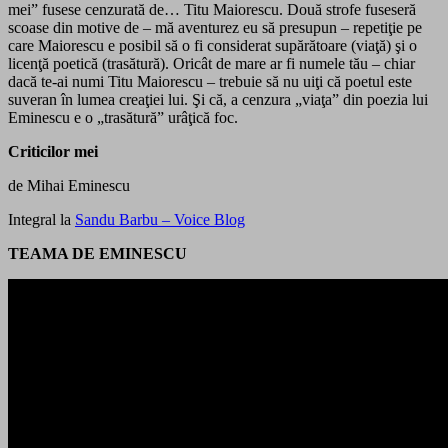
mei” fusese cenzurată de… Titu Maiorescu. Două strofe fuseseră
scoase din motive de – mă aventurez eu să presupun – repetiţie pe
care Maiorescu e posibil să o fi considerat supărătoare (viaţă) şi o
licenţă poetică (trasătură). Oricât de mare ar fi numele tău – chiar
dacă te-ai numi Titu Maiorescu – trebuie să nu uiţi că poetul este
suveran în lumea creaţiei lui. Şi că, a cenzura „viaţa” din poezia lui
Eminescu e o „trasătură” urâţică foc.
Criticilor mei
de Mihai Eminescu
Integral la
Sandu Barbu – Voice Blog
TEAMA DE EMINESCU