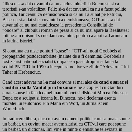
“Iliescu si-a dat cuvantul ca nu a adus minerii la Bucuresti si ca
teroristii s-au volatilizat, Felix si-a dat cuvantul ca nu a facut politie
politica, Tariceanu ca demisioneaza si ca nu l-a sunat pe Patriciu,
Basescu si-a dat si el cuvantul ca demisioneaza, CTP-ul si-a dat
cuvantul ca nu mai candideaza la presedentia Consiliului de
“onoare” al clubului roman de presa si ca nu mai apare la Realitatea;
toti ne-am obisnuit sa ne dam cuvantul, pentru ca apoi sa-l aruncam
in latrina istoriei.”
Si continua cu niste ponturi “grase” : “CTP-ul, noul Goebbels al
propagandei postdecembriste (inainte de a fi demnitar, Goebbels a
fost ziarist national-socialist), dupa ce a gasit droguri si faina la
sediul PNTCD in 1990 a inceput sa ne livreze zilnic “Adevarul “ lui
Taher si Hrebenciuc.
Cand acest adevar nu l-a mai convins si mai ales
de cand e sarac si
cinstit si-i sufla Vantul prin buzunare
ne-a coplesit cu Ganduri
curate spuse in fata icoanei marelui poet si disident Mircea Dinescu.
Dupa ce a scuipat si icoana lui Dinescu, ne-a declamat esenta
moralei lui teutonice: Ein Mann ein Wort, un Jurnalist ein
Worterbuch.
In traducere libera, daca nu avem oameni politici care sa poata spune
un barbat, un cuvint, macar avem ziaristi ca CTP-ul care pot spune
un barbat, un dictionar. Imi vine in minte o emisiune televizata in