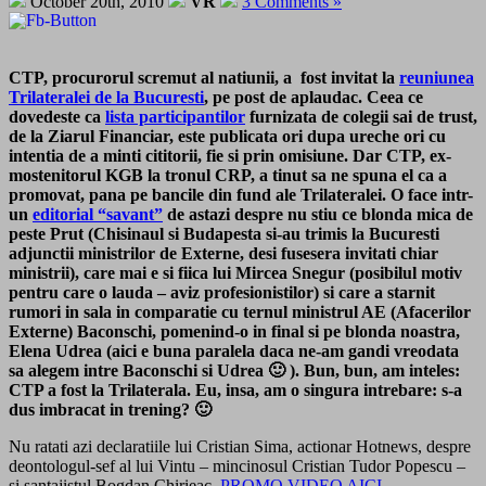
October 20th, 2010
VR
3 Comments »
CTP, procurorul scremut al natiunii, a fost invitat la
reuniunea
Trilateralei de la Bucuresti
, pe post de aplaudac. Ceea ce
dovedeste ca
lista participantilor
furnizata de colegii sai de trust,
de la Ziarul Financiar, este publicata ori dupa ureche ori cu
intentia de a minti cititorii, fie si prin omisiune. Dar CTP, ex-
mostenitorul KGB la tronul CRP, a tinut sa ne spuna el ca a
promovat, pana pe bancile din fund ale Trilateralei. O face intr-
un
editorial “savant”
de astazi despre nu stiu ce blonda mica de
peste Prut (Chisinaul si Budapesta si-au trimis la Bucuresti
adjunctii ministrilor de Externe, desi fusesera invitati chiar
ministrii), care mai e si fiica lui Mircea Snegur (posibilul motiv
pentru care o lauda – aviz profesionistilor) si care a starnit
rumori in sala in comparatie cu ternul ministrul AE (Afacerilor
Externe) Baconschi, pomenind-o in final si pe blonda noastra,
Elena Udrea (aici e buna paralela daca ne-am gandi vreodata
sa alegem intre Baconschi si Udrea 🙂 ). Bun, bun, am inteles:
CTP a fost la Trilaterala. Eu, insa, am o singura intrebare: s-a
dus imbracat in trening? 🙂
Nu ratati azi declaratiile lui Cristian Sima, actionar Hotnews, despre
deontologul-sef al lui Vintu – mincinosul Cristian Tudor Popescu –
si santajistul Bogdan Chirieac.
PROMO VIDEO AICI
.