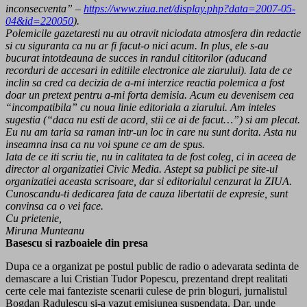
inconsecventa” –
https://www.ziua.net/display.php?data=2007-05-
04&id=220050
).
Polemicile gazetaresti nu au otravit niciodata atmosfera din redactie
si cu siguranta ca nu ar fi facut-o nici acum. In plus, ele s-au
bucurat intotdeauna de succes in randul cititorilor (aducand
recorduri de accesari in editiile electronice ale ziarului). Iata de ce
inclin sa cred ca decizia de a-mi interzice reactia polemica a fost
doar un pretext pentru a-mi forta demisia. Acum eu devenisem cea
“incompatibila” cu noua linie editoriala a ziarului. Am inteles
sugestia (“daca nu esti de acord, stii ce ai de facut…”) si am plecat.
Eu nu am taria sa raman intr-un loc in care nu sunt dorita. Asta nu
inseamna insa ca nu voi spune ce am de spus.
Iata de ce iti scriu tie, nu in calitatea ta de fost coleg, ci in aceea de
director al organizatiei Civic Media. Astept sa publici pe site-ul
organizatiei aceasta scrisoare, dar si editorialul cenzurat la ZIUA.
Cunoscandu-ti dedicarea fata de cauza libertatii de expresie, sunt
convinsa ca o vei face.
Cu prietenie,
Miruna Munteanu
Basescu si razboaiele din presa
Dupa ce a organizat pe postul public de radio o adevarata sedinta de
demascare a lui Cristian Tudor Popescu, prezentand drept realitati
certe cele mai fanteziste scenarii culese de prin bloguri, jurnalistul
Bogdan Radulescu si-a vazut emisiunea suspendata. Dar, unde