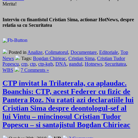
Merita!
Interviu cu finantistul Cristian Sima, actionar HotNews, despre
relatia sa cu Securitatea
Posted in
Analize
,
Colimatorul
,
Documentare
,
Editoriale
,
Top
News
Tags:
Bogdan Chirieac
,
Cristian Sima
,
Cristian Tudor
Popescu
,
crp
,
ctp
,
ctp-kgb
,
DNA
,
gandul
,
Hotnews
,
Securitatea
,
WBS
7 Comments »
CTP invitat la Trilaterala, ca aplaudac.
Boanchis: CTP, acest Federer cu fizic de
Pantera Roz. Nu ratati azi declaratiile lui
Cristian Sima despre deontologul-sef al
lui Vintu – mincinosul Cristian Tudor
Popescu – si santajistul Bogdan Chirieac