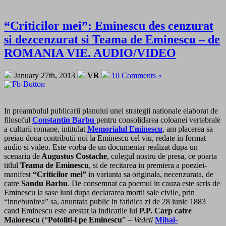
“Criticilor mei”: Eminescu des cenzurat
si dezcenzurat si Teama de Eminescu – de
ROMANIA VIE. AUDIO/VIDEO
January 27th, 2013
VR
10 Comments »
In preambulul publicarii planului unei strategii nationale elaborat de
filosoful
Constantin Barbu
pentru consolidarea coloanei vertebrale
a culturii romane, intitulat
Memorialul Eminescu
, am placerea sa
preiau doua contributii noi la Eminescu cel viu, redate in format
audio si video. Este vorba de un documentar realizat dupa un
scenariu de
Augustus Costache
, colegul nostru de presa, ce poarta
titlul
Teama de Eminescu
, si de recitarea in premiera a poeziei-
manifest
“Criticilor mei”
in varianta sa originala, necenzurata, de
catre
Sandu Barbu
. De consemnat ca poemul in cauza este scris de
Eminescu la sase luni dupa declararea mortii sale civile, prin
“innebunirea” sa, anuntata public in fatidica zi de 28 iunie 1883
cand Eminescu este arestat la indicatile lui
P.P. Carp catre
Maiorescu
(“
Potoliti-l pe Eminescu
” –
Vedeti
Mihai-