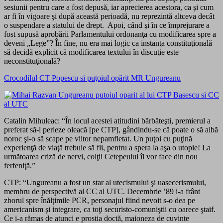
sesiunii pentru care a fost depusă, iar aprecierea acestora, ca şi cum
ar fi în vigoare şi după această perioadă, nu reprezintă altceva decât
o suspendare a statului de drept. Apoi, când şi în ce împrejurare a
fost supusă aprobării Parlamentului ordonanţa cu modificarea spre a
deveni „Lege”? În fine, nu era mai logic ca instanţa constituţională
să decidă explicit că modificarea textului în discuţie este
neconstituţională?
Crocodilul CT Popescu si puţoiul opărit MR Ungureanu
Catalin Mihuleac: “În locul acestei atitudini bărbăteşti, premierul a
preferat să-l perieze oleacă [pe CTP], gândindu-se că poate o să aibă
noroc şi-o să scape pe viitor nepamfletat. Un puţoi cu puţină
experienţă de viaţă trebuie să fii, pentru a spera la aşa o utopie! La
următoarea criză de nervi, colţii Cetepeului îl vor face din nou
ferfeniţă.”
CTP: “Ungureanu a fost un star al utecismului şi uasecerismului,
membru de perspectivă al CC al UTC. Decembrie ’89 i-a frânt
zborul spre înălţimile PCR, personajul fiind nevoit s-o dea pe
americanism şi integrare, ca toţi securisto-comuniştii cu oarece ştaif.
Ce i-a rămas de atunci e prostia doctă, maioneza de cuvinte