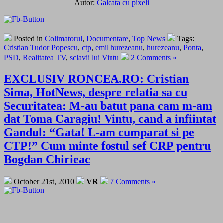
Autor:
Galeata cu pixeli
Posted in
Colimatorul
,
Documentare
,
Top News
Tags:
Cristian Tudor Popescu
,
ctp
,
emil hurezeanu
,
hurezeanu
,
Ponta
,
PSD
,
Realitatea TV
,
sclavii lui Vintu
2 Comments »
EXCLUSIV RONCEA.RO: Cristian
Sima, HotNews, despre relatia sa cu
Securitatea: M-au batut pana cam m-am
dat Toma Caragiu! Vintu, cand a infiintat
Gandul: “Gata! L-am cumparat si pe
CTP!” Cum minte fostul sef CRP pentru
Bogdan Chirieac
October 21st, 2010
VR
7 Comments »