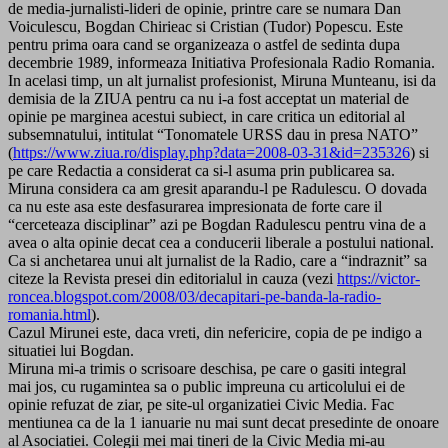
de media-jurnalisti-lideri de opinie, printre care se numara Dan
Voiculescu, Bogdan Chirieac si Cristian (Tudor) Popescu. Este
pentru prima oara cand se organizeaza o astfel de sedinta dupa
decembrie 1989, informeaza Initiativa Profesionala Radio Romania.
In acelasi timp, un alt jurnalist profesionist, Miruna Munteanu, isi da
demisia de la ZIUA pentru ca nu i-a fost acceptat un material de
opinie pe marginea acestui subiect, in care critica un editorial al
subsemnatului, intitulat “Tonomatele URSS dau in presa NATO”
(
https://www.ziua.ro/display.php?data=2008-03-31&id=235326
) si
pe care Redactia a considerat ca si-l asuma prin publicarea sa.
Miruna considera ca am gresit aparandu-l pe Radulescu. O dovada
ca nu este asa este desfasurarea impresionata de forte care il
“cerceteaza disciplinar” azi pe Bogdan Radulescu pentru vina de a
avea o alta opinie decat cea a conducerii liberale a postului national.
Ca si anchetarea unui alt jurnalist de la Radio, care a “indraznit” sa
citeze la Revista presei din editorialul in cauza (vezi
https://victor-
roncea.blogspot.com/2008/03/decapitari-pe-banda-la-radio-
romania.html
).
Cazul Mirunei este, daca vreti, din nefericire, copia de pe indigo a
situatiei lui Bogdan.
Miruna mi-a trimis o scrisoare deschisa, pe care o gasiti integral
mai jos, cu rugamintea sa o public impreuna cu articolului ei de
opinie refuzat de ziar, pe site-ul organizatiei Civic Media. Fac
mentiunea ca de la 1 ianuarie nu mai sunt decat presedinte de onoare
al Asociatiei. Colegii mei mai tineri de la Civic Media mi-au