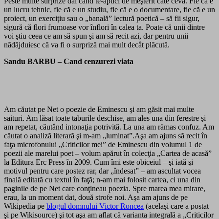
Peste multe surprize dai când te-apuci de meşterit câte ceva. Fie că e
un lucru tehnic, fie că e un studiu, fie că e o documentare, fie că e un
proiect, un exerciţiu sau o „banală” lectură poetică – să fii sigur,
sigură că flori frumoase vor înflori în calea ta. Poate că unii dintre
voi ştiu ceea ce am să spun şi am să recit azi, dar pentru unii
nădăjduiesc că va fi o surpriză mai mult decât plăcută.
Sandu BARBU – Cand cenzurezi viata
Am căutat pe Net o poezie de Eminescu şi am găsit mai multe
saituri. Am lăsat toate taburile deschise, am ales una din ferestre şi
am repetat, căutând intonaţia potrivită. La una am rămas confuz. Am
căutat o analiză literară şi m-am „luminat”.Aşa am ajuns să recit în
faţa microfonului „Criticilor mei” de Eminescu din volumul 1 de
poezii ale marelui poet – volum apărut în colecţia „Cartea de acasă”
la Editura Erc Press în 2009. Cum îmi este obiceiul – şi iată şi
motivul pentru care postez rar, dar „îndesat” – am ascultat vocea
finală editată cu textul în faţă; n-am mai folosit cartea, ci una din
paginile de pe Net care conţineau poezia. Spre marea mea mirare,
erau, la un moment dat, două strofe noi. Aşa am ajuns de pe
Wikipedia pe
blogul domnului Victor Roncea
(acelaşi care a postat
şi pe Wikisource) şi tot aşa am aflat că varianta integrală a „Criticilor