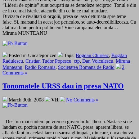
“Liderii de opinie” sunt ocupati sa se demoleze reciproc. Tonul e din
ce in ce mai isteric, atacurile din ce in ce mai murdare.
Divizata de rivalitati si orgolii, presa se lasa deturnata spre teme
false. Si, marsand in acest joc periculos, se auto-decredibilizeaza. Cu
atat mai bine pentru politicieni! Vine campania electorala…
Miruna MUNTEANU
Posted in Uncategorized
Tags:
Bogdan Chirieac
,
Bogdan
Radulescu
,
Cristian Tudor Popescu
,
ctp
,
Dan Voiculescu
,
Miruna
Munteanu
,
Radio Romania
,
Societatea Romana de Radio
2
Comments »
Tonomatele URSS dau in presa NATO
March 30th, 2008
VR
No Comments »
Desi nu mai suntem pe vremea guvernarilor Iliescu-Nastase si ne
laudam cu pozitia noastra de stat NATO, presa, aparent libera, se
afla de fapt in acelasi tarc cu sarma ghimpata, din care, daca cineva
scoate capul, primeste rapid o bata-n cap. Maiakurile si Kastanele de