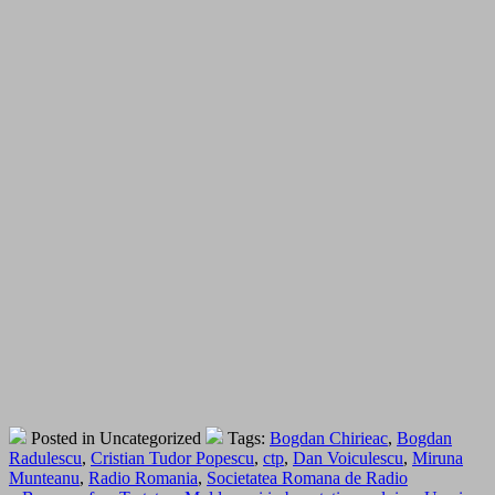
Posted in Uncategorized
Tags:
Bogdan Chirieac
,
Bogdan
Radulescu
,
Cristian Tudor Popescu
,
ctp
,
Dan Voiculescu
,
Miruna
Munteanu
,
Radio Romania
,
Societatea Romana de Radio