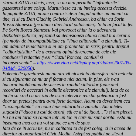
ziarului ZIUA a decis, insa, sa nu mai permita “infruntarile”
gazetaresti intre colegi. Marturisesc ca nu inteleg aceasta decizie.
In paginile ZIUA, m-am contrazis de-a lungul anilor nu numai cu
tine, ci si cu Dan Ciachir, Gabriel Andreescu, ba chiar cu Sorin
Rosca Stanescu (pe atunci directorul publicatiei). Si tu ai facut la fel.
Pe Sorin Rosca Stanescu l-ai provocat chiar la o adevarata
dezbatere publica, refuzand sa demisionezi atunci cand ti-a cerut-o
(pe motiv de incompatibilitate cu “linia editoriala” a ziarului). Ti-
am admirat tenacitatea si m-am pronuntat, in scris, pentru dreptul
“editorialistilor” de a exprima opinii divergente de cele ale
conducerii redactiei (vezi “Cazul Roncea, confuzii si
inconsecventa” –
https://www.ziua.net/display.php?data=2007-05-
04&id=220050
).
Polemicile gazetaresti nu au otravit niciodata atmosfera din redactie
si cu siguranta ca nu ar fi facut-o nici acum. In plus, ele s-au
bucurat intotdeauna de succes in randul cititorilor (aducand
recorduri de accesari in editiile electronice ale ziarului). Iata de ce
inclin sa cred ca decizia de a-mi interzice reactia polemica a fost
doar un pretext pentru a-mi forta demisia. Acum eu devenisem cea
“incompatibila” cu noua linie editoriala a ziarului. Am inteles
sugestia (“daca nu esti de acord, stii ce ai de facut…”) si am plecat.
Eu nu am taria sa raman intr-un loc in care nu sunt dorita. Asta nu
inseamna insa ca nu voi spune ce am de spus.
Iata de ce iti scriu tie, nu in calitatea ta de fost coleg, ci in aceea de
director al organizatiei Civic Media. Astept sa publici pe site-ul