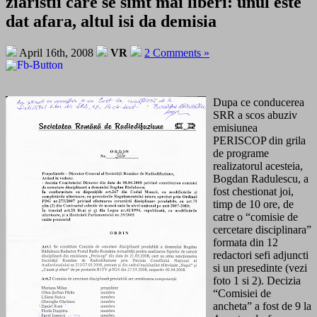
ziaristii care se simt mai liberi: unul este
dat afara, altul isi da demisia
April 16th, 2008
VR
2 Comments »
Dupa ce conducerea
SRR a scos abuziv
emisiunea
PERISCOP din grila
de programe
realizatorul acesteia,
Bogdan Radulescu, a
fost chestionat joi,
timp de 10 ore, de
catre o “comisie de
cercetare disciplinara”
formata din 12
redactori sefi adjuncti
si un presedinte (vezi
foto 1 si 2). Decizia
“Comisiei de
ancheta” a fost de 9 la