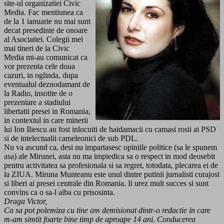
site-ul organizatiei Civic
Media. Fac mentiunea ca
de la 1 ianuarie nu mai sunt
decat presedinte de onoare
al Asociatiei. Colegii mei
mai tineri de la Civic
Media mi-au comunicat ca
vor prezenta cele doua
cazuri, in oglinda, dupa
eventualul deznodamant de
la Radio, insotite de o
prezentare a stadiului
libertatii presei in Romania,
in contextul in care minerii
lui Ion Iliescu au fost inlocuiti de haidamacii cu camasi rosii ai PSD
si de intelectualii cameleonici de sub PDL.
Nu va ascund ca, desi nu impartasesc opiniile politice (sa le spunem
asa) ale Mirunei, asta nu ma impiedica sa o respect in mod deosebit
pentru activitatea sa profesionala si sa regret, totodata, plecarea ei de
la ZIUA. Miruna Munteanu este unul dintre putinii jurnalisti curajosi
si liberi ai presei centrale din Romania. Ii urez mult succes si sunt
convins ca o sa-l aiba cu prisosinta.
Draga Victor,
Ca sa pot polemiza cu tine am demisionat dintr-o redactie in care
m-am simtit foarte bine timp de aproape 14 ani. Conducerea