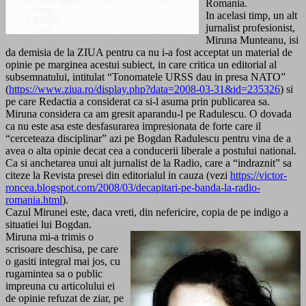
Romania.
In acelasi timp, un alt
jurnalist profesionist,
Miruna Munteanu, isi
da demisia de la ZIUA pentru ca nu i-a fost acceptat un material de
opinie pe marginea acestui subiect, in care critica un editorial al
subsemnatului, intitulat “Tonomatele URSS dau in presa NATO”
(
https://www.ziua.ro/display.php?data=2008-03-31&id=235326
) si
pe care Redactia a considerat ca si-l asuma prin publicarea sa.
Miruna considera ca am gresit aparandu-l pe Radulescu. O dovada
ca nu este asa este desfasurarea impresionata de forte care il
“cerceteaza disciplinar” azi pe Bogdan Radulescu pentru vina de a
avea o alta opinie decat cea a conducerii liberale a postului national.
Ca si anchetarea unui alt jurnalist de la Radio, care a “indraznit” sa
citeze la Revista presei din editorialul in cauza (vezi
https://victor-
roncea.blogspot.com/2008/03/decapitari-pe-banda-la-radio-
romania.html
).
Cazul Mirunei este, daca vreti, din nefericire, copia de pe indigo a
situatiei lui Bogdan.
Miruna mi-a trimis o
scrisoare deschisa, pe care
o gasiti integral mai jos, cu
rugamintea sa o public
impreuna cu articolului ei
de opinie refuzat de ziar, pe