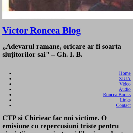
Victor Roncea Blog
„Adevarul ramane, oricare ar fi soarta
slujitorilor sai" – Gh. I. B.
Home
ZIUA
Video
Audio
Roncea Books
Links
Contact
CTP si Chirieac fac noi victime. O
emisiune cu repercusiuni triste pentru