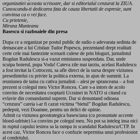
organizatiei aceasta scrisoare, dar si editorialul cenzurat la ZIUA.
Cunoscandu-ti dedicarea fata de cauza libertatii de expresie, sunt
convinsa ca o vei face.
Cu prietenie,
Miruna Munteanu
Basescu si razboaiele din presa
Dupa ce a organizat pe postul public de radio o adevarata sedinta de
demascare a lui Cristian Tudor Popescu, prezentand drept realitati
certe cele mai fanteziste scenarii culese de prin bloguri, jurnalistul
Bogdan Radulescu si-a vazut emisiunea suspendata. Dar, unde
scuipa boierul, pupa Voda! Cateva zile mai tarziu, acelasi Radulescu
a fost invitat la Cotroceni, sa afle direct de la sursa despre viziunea
presedintelui cu privire la politica externa, in ajun de summit. La
reuniunea de taina cu cativa jurnalisti – alesi pe spranceana – a fost
prezent si colegul meu Victor Roncea. Care s-a intors de acolo
convins de necesitatea cooptarii Ucrainei in NATO si citand cu
evlavie din comandantul suprem. Dar si denuntand odioasa
“cenzura” careia i-ar fi cazut victima “bietul” Bogdan Radulescu,
pedepsit, vezi Doamne, pentru un delict de opinie.
Admit ca viziunea geostrategica basesciana (cu pronuntate accente
blond-udriste) l-a convins pe colegul meu. Nu pot sa inteleg insa nici
in ruptul capului iesirea sa la rampa in scandalul Radulescu/CTP. In
acest caz, Victor Roncea face o confuzie nepermisa unui profesionist
al condeiului.