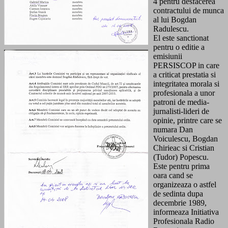
4 pentru desfacerea
contractului de munca
al lui Bogdan
Radulescu.
El este sanctionat
pentru o editie a
emisiunii
PERSISCOP in care
a criticat prestatia si
integritatea morala si
profesionala a unor
patroni de media-
jurnalisti-lideri de
opinie, printre care se
numara Dan
Voiculescu, Bogdan
Chirieac si Cristian
(Tudor) Popescu.
Este pentru prima
oara cand se
organizeaza o astfel
de sedinta dupa
decembrie 1989,
informeaza Initiativa
Profesionala Radio