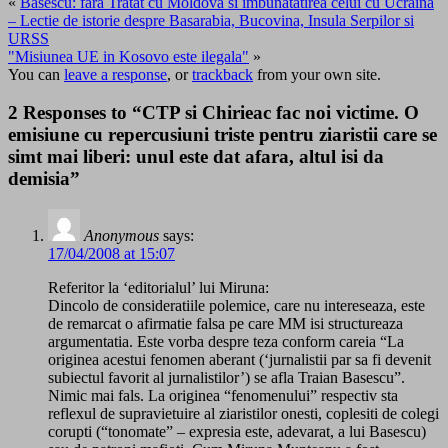
«
Basescu: fara Tratat cu Moldova si imbunatatirea celui cu Ucraina
– Lectie de istorie despre Basarabia, Bucovina, Insula Serpilor si
URSS
"Misiunea UE in Kosovo este ilegala"
»
You can
leave a response
, or
trackback
from your own site.
2 Responses to “CTP si Chirieac fac noi victime. O
emisiune cu repercusiuni triste pentru ziaristii care se
simt mai liberi: unul este dat afara, altul isi da
demisia”
Anonymous
says:
17/04/2008 at 15:07
Referitor la ‘editorialul’ lui Miruna:
Dincolo de consideratiile polemice, care nu intereseaza, este
de remarcat o afirmatie falsa pe care MM isi structureaza
argumentatia. Este vorba despre teza conform careia “La
originea acestui fenomen aberant (‘jurnalistii par sa fi devenit
subiectul favorit al jurnalistilor’) se afla Traian Basescu”.
Nimic mai fals. La originea “fenomenului” respectiv sta
reflexul de supravietuire al ziaristilor onesti, coplesiti de colegi
corupti (“tonomate” – expresia este, adevarat, a lui Basescu)