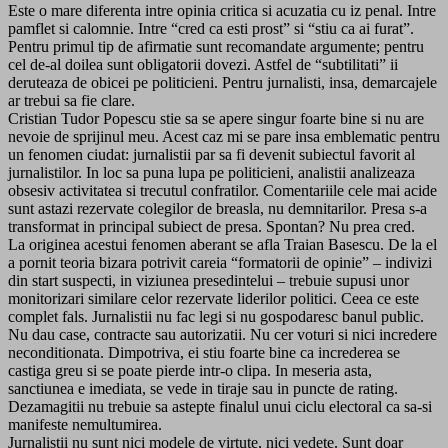
Este o mare diferenta intre opinia critica si acuzatia cu iz penal. Intre
pamflet si calomnie. Intre “cred ca esti prost” si “stiu ca ai furat”.
Pentru primul tip de afirmatie sunt recomandate argumente; pentru
cel de-al doilea sunt obligatorii dovezi. Astfel de “subtilitati” ii
deruteaza de obicei pe politicieni. Pentru jurnalisti, insa, demarcajele
ar trebui sa fie clare.
Cristian Tudor Popescu stie sa se apere singur foarte bine si nu are
nevoie de sprijinul meu. Acest caz mi se pare insa emblematic pentru
un fenomen ciudat: jurnalistii par sa fi devenit subiectul favorit al
jurnalistilor. In loc sa puna lupa pe politicieni, analistii analizeaza
obsesiv activitatea si trecutul confratilor. Comentariile cele mai acide
sunt astazi rezervate colegilor de breasla, nu demnitarilor. Presa s-a
transformat in principal subiect de presa. Spontan? Nu prea cred.
La originea acestui fenomen aberant se afla Traian Basescu. De la el
a pornit teoria bizara potrivit careia “formatorii de opinie” – indivizi
din start suspecti, in viziunea presedintelui – trebuie supusi unor
monitorizari similare celor rezervate liderilor politici. Ceea ce este
complet fals. Jurnalistii nu fac legi si nu gospodaresc banul public.
Nu dau case, contracte sau autorizatii. Nu cer voturi si nici incredere
neconditionata. Dimpotriva, ei stiu foarte bine ca increderea se
castiga greu si se poate pierde intr-o clipa. In meseria asta,
sanctiunea e imediata, se vede in tiraje sau in puncte de rating.
Dezamagitii nu trebuie sa astepte finalul unui ciclu electoral ca sa-si
manifeste nemultumirea.
Jurnalistii nu sunt nici modele de virtute, nici vedete. Sunt doar