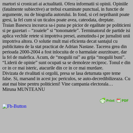
martori si cronicari ai actualitatii. Ofera informatii si opinii. Opiniile
(fatalmente subiective) ar trebui examinate punctual, in functie de
argumente, nu de biografia autorului. In fond, si cel neprihanit poate
gresi, la fel cum si un ticalos poate avea, cateodata, dreptate.
Traian Basescu incearca sa-i puna pe picior de egalitate pe politicieni
si pe gazetari – “zoaiele” si “tonomatele”. Terminatorul de partide isi
aplica vechile retete si impotriva presei, asmutindu-i pe jurnalisti unii
impotriva altora. O solutie mult mai eficienta decat santajul cu
publicitatea de la stat practicat de Adrian Nastase. Tacerea grea din
perioada 2000-2004 a fost inlocuita de o harmalaie asurzitoare, dar
la fel de malefica. Acum, de “mogulii rai” au grija “mogulii buni”.
“Liderii de opinie” sunt ocupati sa se demoleze reciproc. Tonul e din
ce in ce mai isteric, atacurile din ce in ce mai murdare.
Divizata de rivalitati si orgolii, presa se lasa deturnata spre teme
false. Si, marsand in acest joc periculos, se auto-decredibilizeaza. Cu
atat mai bine pentru politicieni! Vine campania electorala…
Miruna MUNTEANU