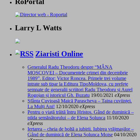
RoPortal
Larry L Watts
Ziaristi Online
Generalul Radu Theodoru despre “MÂNA
MOSCOVEI – Documentele crimei din decembrie
1989”. Editor: Victor Roncea. Primele trei volume
intrate sub tipar la Editura TipoMoldova, cu prefețe
semnate de generalii scriitori Radu Theodoru și Aurel
Rogojan și istoricul Gh. Buzatu
19/01/2021
eXpress
Sfânta Cuvioasă Maică Parascheva – Taina cuviinței.
La Mulți Ani!
12/10/2020
eXpress
Pentru o viață trăită întru Hristos. Gând de duminică –
pilda semănătorului – de Elena Solunca
11/10/2020
eXpress
Iertarea – cheia de boltă a iubirii. Iubirea vrăjmașilor –
Gând de duminică de Elena Solunca Moise
04/10/2020