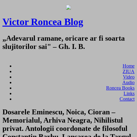
Victor Roncea Blog
„Adevarul ramane, oricare ar fi soarta
slujitorilor sai" – Gh. I. B.
Home
ZIUA
Video
Audio
Roncea Books
Links
Contact
Dosarele Eminescu, Noica, Cioran –
Memorialul, Arhiva Neagra, Nihilistul
privat. Antologii coordonate de filosoful
Constantin Barbu. Lansarea de la Targul