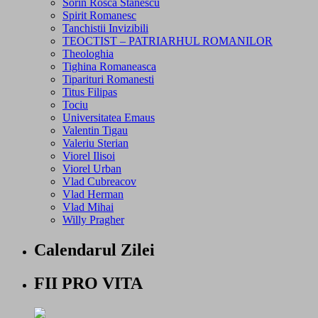
Sorin Rosca Stanescu
Spirit Romanesc
Tanchistii Invizibili
TEOCTIST – PATRIARHUL ROMANILOR
Theologhia
Tighina Romaneasca
Tiparituri Romanesti
Titus Filipas
Tociu
Universitatea Emaus
Valentin Tigau
Valeriu Sterian
Viorel Ilisoi
Viorel Urban
Vlad Cubreacov
Vlad Herman
Vlad Mihai
Willy Pragher
Calendarul Zilei
FII PRO VITA