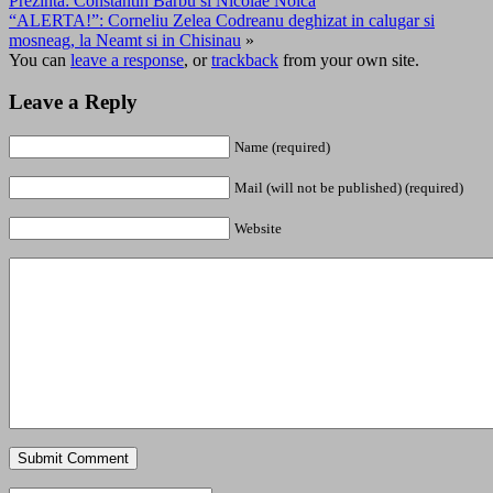
Prezinta: Constantin Barbu si Nicolae Noica
“ALERTA!”: Corneliu Zelea Codreanu deghizat in calugar si
mosneag, la Neamt si in Chisinau
»
You can
leave a response
, or
trackback
from your own site.
Leave a Reply
Name (required)
Mail (will not be published) (required)
Website