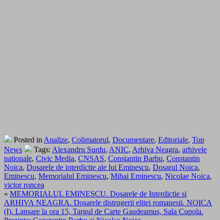
Posted in
Analize
,
Colimatorul
,
Documentare
,
Editoriale
,
Top
News
Tags:
Alexandru Surdu
,
ANIC
,
Arhiva Neagra
,
arhivele
nationale
,
Civic Media
,
CNSAS
,
Constantin Barbu
,
Constantin
Noica
,
Dosarele de interdictie ale lui Eminescu
,
Dosarul Noica
,
Eminescu
,
Memorialul Eminescu
,
Mihai Eminescu
,
Nicolae Noica
,
victor roncea
«
MEMORIALUL EMINESCU. Dosarele de Interdictie si
ARHIVA NEAGRA. Dosarele distrugerii elitei romanesti. NOICA
(I). Lansare la ora 15, Targul de Carte Gaudeamus, Sala Cupola.