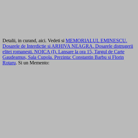
Detalii, in curand, aici. Vedeti si
MEMORIALUL EMINESCU.
Dosarele de Interdictie si ARHIVA NEAGRA. Dosarele distrugerii
elitei romanesti. NOICA (I). Lansare la ora 15, Targul de Carte
Gaudeamus, Sala Cupola. Prezinta: Constantin Barbu si Florin
Rotaru
. Si un Memento: