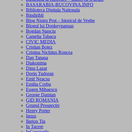
BASARABIA-BUCOVINA.INFO
Biblioteca Digitala Nationala
Bindiribli
Blog Nistru Prut – Istoricul de Veghe
Blogul lui Donkeypapuas
Bogdan Stanciu
Camelia Tabacu
CIVIC MEDIA
Cristian Botez
Cristina Nichitus Roncea
Dan Tanasa
Diakonima
Dinu Lazar
Dorin Tudoran
Emil Neacsu
Emilia Corbu
Eugen Mihaescu
George Damian
GID ROMANIA
Grupul Prospectiv
Henry Porter
Ignus
Ilarion Tiu
In Tacere
InConstanIn