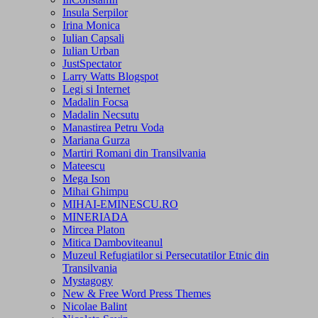
Insula Serpilor
Irina Monica
Iulian Capsali
Iulian Urban
JustSpectator
Larry Watts Blogspot
Legi si Internet
Madalin Focsa
Madalin Necsutu
Manastirea Petru Voda
Mariana Gurza
Martiri Romani din Transilvania
Mateescu
Mega Ison
Mihai Ghimpu
MIHAI-EMINESCU.RO
MINERIADA
Mircea Platon
Mitica Damboviteanul
Muzeul Refugiatilor si Persecutatilor Etnic din
Transilvania
Mystagogy
New & Free Word Press Themes
Nicolae Balint