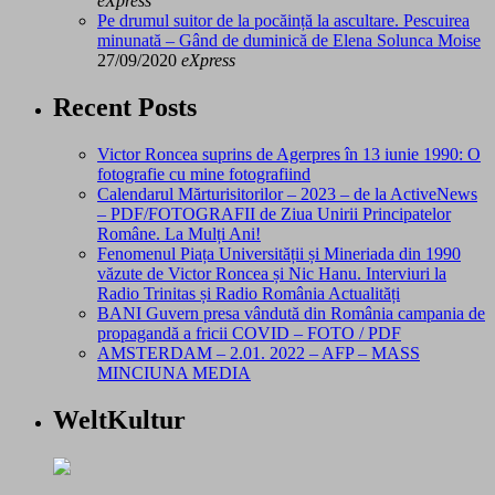
eXpress
Pe drumul suitor de la pocăință la ascultare. Pescuirea
minunată – Gând de duminică de Elena Solunca Moise
27/09/2020
eXpress
Recent Posts
Victor Roncea suprins de Agerpres în 13 iunie 1990: O
fotografie cu mine fotografiind
Calendarul Mărturisitorilor – 2023 – de la ActiveNews
– PDF/FOTOGRAFII de Ziua Unirii Principatelor
Române. La Mulți Ani!
Fenomenul Piața Universității și Mineriada din 1990
văzute de Victor Roncea și Nic Hanu. Interviuri la
Radio Trinitas și Radio România Actualități
BANI Guvern presa vândută din România campania de
propagandă a fricii COVID – FOTO / PDF
AMSTERDAM – 2.01. 2022 – AFP – MASS
MINCIUNA MEDIA
WeltKultur