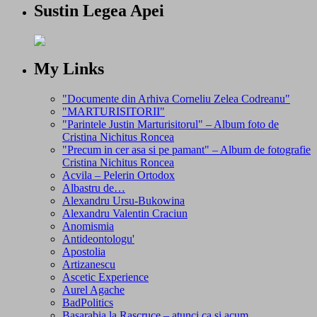
Sustin Legea Apei
My Links
"Documente din Arhiva Corneliu Zelea Codreanu"
"MARTURISITORII"
"Parintele Justin Marturisitorul" – Album foto de
Cristina Nichitus Roncea
"Precum in cer asa si pe pamant" – Album de fotografie
Cristina Nichitus Roncea
Acvila – Pelerin Ortodox
Albastru de…
Alexandru Ursu-Bukowina
Alexandru Valentin Craciun
Anomismia
Antideontologu'
Apostolia
Artizanescu
Ascetic Experience
Aurel Agache
BadPolitics
Basarabia la Rascruce – atunci ca si acum