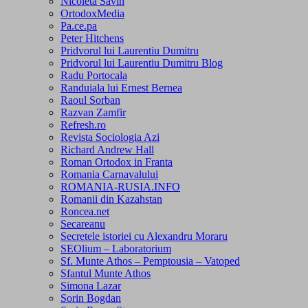
Nicoleta Savin
OrtodoxMedia
Pa.ce.pa
Peter Hitchens
Pridvorul lui Laurentiu Dumitru
Pridvorul lui Laurentiu Dumitru Blog
Radu Portocala
Randuiala lui Ernest Bernea
Raoul Sorban
Razvan Zamfir
Refresh.ro
Revista Sociologia Azi
Richard Andrew Hall
Roman Ortodox in Franta
Romania Carnavalului
ROMANIA-RUSIA.INFO
Romanii din Kazahstan
Roncea.net
Secareanu
Secretele istoriei cu Alexandru Moraru
SEOlium – Laboratorium
Sf. Munte Athos – Pemptousia – Vatoped
Sfantul Munte Athos
Simona Lazar
Sorin Bogdan