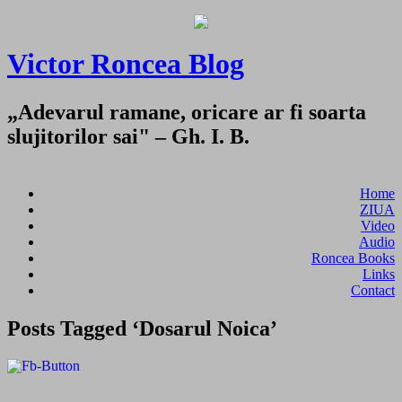
Victor Roncea Blog
„Adevarul ramane, oricare ar fi soarta
slujitorilor sai" – Gh. I. B.
Home
ZIUA
Video
Audio
Roncea Books
Links
Contact
Posts Tagged ‘Dosarul Noica’