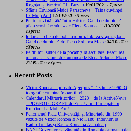
Rogojan și istoricul Gh. Buzatu
19/01/2021
eXpress
Sfânta Cuvioasă Maică Parascheva – Taina cuviinței.
La Mulți Ani!
12/10/2020
eXpress
Pentru o viață trăită întru Hristos. Gând de duminică –
pilda semănătorului – de Elena Solunca
11/10/2020
eXpress
Iertarea – cheia de boltă a iubirii. Iubirea vrăjmașilor –
Gând de duminică de Elena Solunca Moise
04/10/2020
eXpress
Pe drumul suitor de la pocăință la ascultare. Pescuirea
minunată – Gând de duminică de Elena Solunca Moise
27/09/2020
eXpress
Recent Posts
Victor Roncea suprins de Agerpres în 13 iunie 1990: O
fotografie cu mine fotografiind
Calendarul Mărturisitorilor – 2023 – de la ActiveNews
– PDF/FOTOGRAFII de Ziua Unirii Principatelor
Române. La Mulți Ani!
Fenomenul Piața Universității și Mineriada din 1990
văzute de Victor Roncea și Nic Hanu. Interviuri la
Radio Trinitas și Radio România Actualități
BANI Guvern presa vândută din România campania de