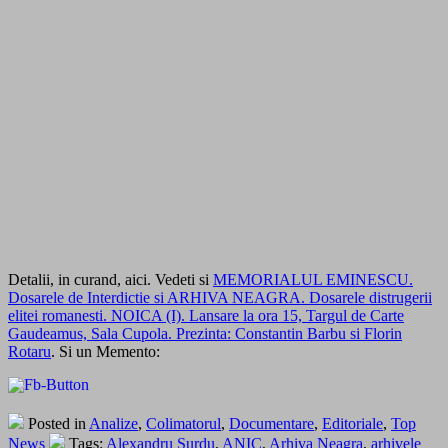
Detalii, in curand, aici. Vedeti si
MEMORIALUL EMINESCU.
Dosarele de Interdictie si ARHIVA NEAGRA. Dosarele distrugerii
elitei romanesti. NOICA (I). Lansare la ora 15, Targul de Carte
Gaudeamus, Sala Cupola. Prezinta: Constantin Barbu si Florin
Rotaru
. Si un Memento:
Posted in
Analize
,
Colimatorul
,
Documentare
,
Editoriale
,
Top
News
Tags:
Alexandru Surdu
,
ANIC
,
Arhiva Neagra
,
arhivele