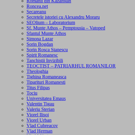
Romanii din Kazahstan
Roncea.net
Secareanu
Secretele istoriei cu Alexandru Moraru
SEOlium – Laboratorium
Sf. Munte Athos – Pemptousia – Vatoped
Sfantul Munte Athos
Simona Lazar
Sorin Bogdan
Sorin Rosca Stanescu
Spirit Romanesc
Tanchistii Invizibili
TEOCTIST – PATRIARHUL ROMANILOR
Theologhia
Tighina Romaneasca
Tiparituri Romanesti
Titus Filipas
Tociu
Universitatea Emaus
Valentin Tigau
Valeriu Sterian
Viorel Ilisoi
Viorel Urban
Vlad Cubreacov
Vlad Herman