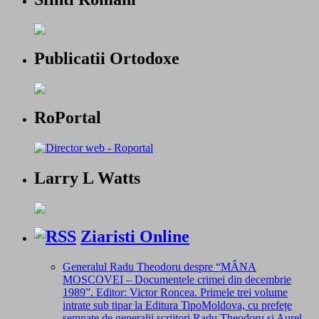
Publicatii Ortodoxe
RoPortal
Larry L Watts
Ziaristi Online
Generalul Radu Theodoru despre “MÂNA
MOSCOVEI – Documentele crimei din decembrie
1989”. Editor: Victor Roncea. Primele trei volume
intrate sub tipar la Editura TipoMoldova, cu prefețe
semnate de generalii scriitori Radu Theodoru și Aurel