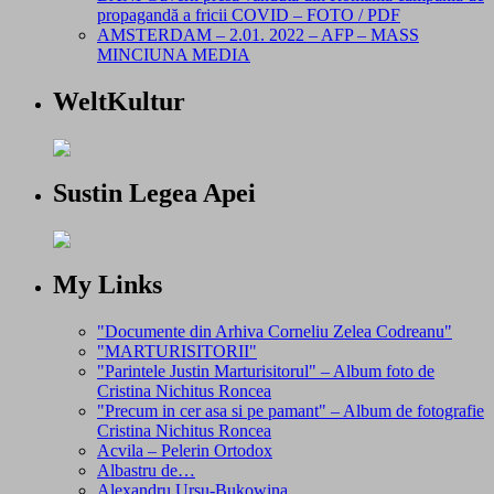
propagandă a fricii COVID – FOTO / PDF
AMSTERDAM – 2.01. 2022 – AFP – MASS
MINCIUNA MEDIA
WeltKultur
Sustin Legea Apei
My Links
"Documente din Arhiva Corneliu Zelea Codreanu"
"MARTURISITORII"
"Parintele Justin Marturisitorul" – Album foto de
Cristina Nichitus Roncea
"Precum in cer asa si pe pamant" – Album de fotografie
Cristina Nichitus Roncea
Acvila – Pelerin Ortodox
Albastru de…
Alexandru Ursu-Bukowina