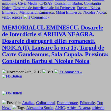
nationale
,
Civic Media
,
CNSAS
,
Constantin Barbu
,
Constantin
Noica
,
Dosarele de interdictie ale lui Eminescu
,
Dosarul Noica
,
Eminescu
,
Memorialul Eminescu
,
Mihai Eminescu
,
Nicolae Noica
,
victor roncea
1 Comment »
MEMORIALUL EMINESCU. Dosarele
de Interdictie si ARHIVA NEAGRA.
Dosarele distrugerii elitei romanesti.
NOICA (I). Lansare la ora 15, Targul de
Carte Gaudeamus, Sala Cupola. Prezinta:
Constantin Barbu si Nicolae Noica
November 24th, 2012
VR
2 Comments »
Posted in
Analize
,
Colimatorul
,
Documentare
,
Editoriale
,
Top
News
Tags:
Alexandru Surdu
,
ANIC
,
Arhiva Neagra
,
arhivele