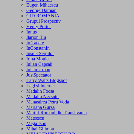
Eugen Mihaescu
George Damian
GID ROMANIA
Grupul Prospectiv
Henry Porter
Ignus
Ilarion Tiu
In Tacere
InConstanIn
Insula Serpilor
Irina Monica
Iulian Capsali
Iulian Urban
JustSpectator
Larry Watts Blogspot
Legi si Internet
Madalin Focsa
Madalin Necsutu
Manastirea Petru Voda
Mariana Gurza
Martiri Romani din Transilvania
Mateescu
Mega Ison
Mihai Ghimpu