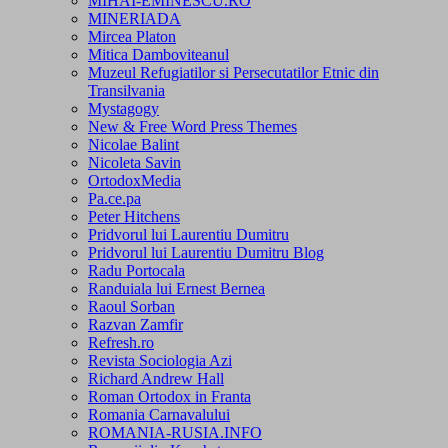
MIHAI-EMINESCU.RO
MINERIADA
Mircea Platon
Mitica Damboviteanul
Muzeul Refugiatilor si Persecutatilor Etnic din
Transilvania
Mystagogy
New & Free Word Press Themes
Nicolae Balint
Nicoleta Savin
OrtodoxMedia
Pa.ce.pa
Peter Hitchens
Pridvorul lui Laurentiu Dumitru
Pridvorul lui Laurentiu Dumitru Blog
Radu Portocala
Randuiala lui Ernest Bernea
Raoul Sorban
Razvan Zamfir
Refresh.ro
Revista Sociologia Azi
Richard Andrew Hall
Roman Ortodox in Franta
Romania Carnavalului
ROMANIA-RUSIA.INFO