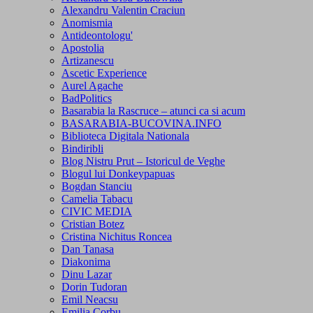
Alexandru Valentin Craciun
Anomismia
Antideontologu'
Apostolia
Artizanescu
Ascetic Experience
Aurel Agache
BadPolitics
Basarabia la Rascruce – atunci ca si acum
BASARABIA-BUCOVINA.INFO
Biblioteca Digitala Nationala
Bindiribli
Blog Nistru Prut – Istoricul de Veghe
Blogul lui Donkeypapuas
Bogdan Stanciu
Camelia Tabacu
CIVIC MEDIA
Cristian Botez
Cristina Nichitus Roncea
Dan Tanasa
Diakonima
Dinu Lazar
Dorin Tudoran
Emil Neacsu
Emilia Corbu