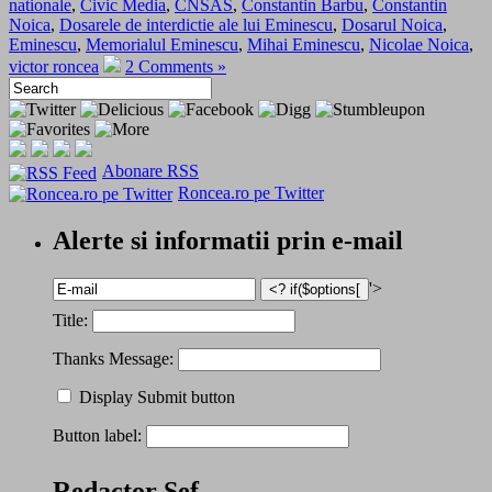
nationale
,
Civic Media
,
CNSAS
,
Constantin Barbu
,
Constantin
Noica
,
Dosarele de interdictie ale lui Eminescu
,
Dosarul Noica
,
Eminescu
,
Memorialul Eminescu
,
Mihai Eminescu
,
Nicolae Noica
,
victor roncea
2 Comments »
Abonare RSS
Roncea.ro pe Twitter
Alerte si informatii prin e-mail
'>
Title:
Thanks Message:
Display Submit button
Button label:
Redactor Șef