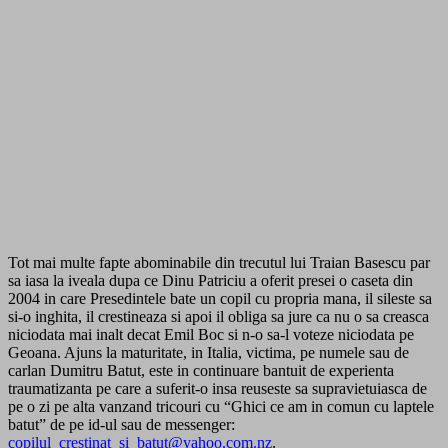
Tot mai multe fapte abominabile din trecutul lui Traian Basescu par
sa iasa la iveala dupa ce Dinu Patriciu a oferit presei o caseta din
2004 in care Presedintele bate un copil cu propria mana, il sileste sa
si-o inghita, il crestineaza si apoi il obliga sa jure ca nu o sa creasca
niciodata mai inalt decat Emil Boc si n-o sa-l voteze niciodata pe
Geoana. Ajuns la maturitate, in Italia, victima, pe numele sau de
carlan Dumitru Batut, este in continuare bantuit de experienta
traumatizanta pe care a suferit-o insa reuseste sa supravietuiasca de
pe o zi pe alta vanzand tricouri cu “Ghici ce am in comun cu laptele
batut” de pe id-ul sau de messenger:
copilul_crestinat_si_batut@yahoo.com.nz
.