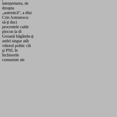
interpretarea, de
dreapta
„autentică“, a dlui
Crin Antonescu:
să-ţi duci
procentele calde
plocon la dl
Geoană băgându-ţi
astfel singur atât
viitorul politic cât
şi PNL în
închisorile
comuniste ale