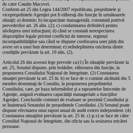
de catre Catalin Macovei.
Conform art 25 din Legea 144/2007 republicata, preşedintele şi
vicepreşedintele Agenţiei pot fi eliberaţi din funcţie în următoarele
situaţii: a) demisie; b) incapacitate managerială, constatată potrivit
prevederilor art. 26 alin. (2); c) condamnarea definitivă pentru
săvârşirea unei infracţiuni; d) când se constată nerespectarea
dispoziţiilor legale privind conflictul de interese, regimul
incompatibilităţilor sau când se dispune confiscarea unei părţi din
avere ori a unui bun determinat; e) neîndeplinirea oricăreia dintre
condiţiile prevăzute la art. 19 alin. (2).
Articolul 26 din aceeasi lege prevede ca:(1) În situaţiile prevăzute la
art. 25, Senatul dispune, prin hotărâre, eliberarea din funcţie, la
propunerea Consiliului Naţional de Integritate. (2) Constatarea
situaţiei prevăzute la art. 25 lit. b) se face de o comisie alcătuită din 5
membri desemnaţi de Consiliu, la propunerea preşedintelui
Consiliului, care, pe baza informărilor şi a rapoartelor întocmite de
Agenţie, asigură evaluarea capacităţii manageriale a funcţiilor
Agenţiei. Concluziile comisiei de evaluare se prezintă Consiliului şi
se înaintează Senatului de preşedintele Consiliului. (3) Senatul poate
dispune efectuarea unui raport anual de audit extern independent. (4)
Constatarea situaţiilor prevăzute la art. 25 lit. c) şi e) se face de către
Consiliul Naţional de Integritate, din oficiu sau la sesizarea oricărei
persoane.