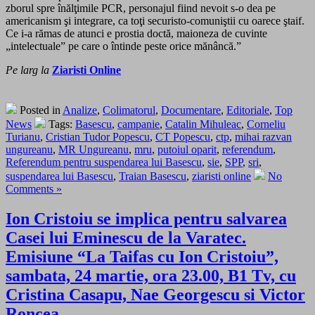
zborul spre înălţimile PCR, personajul fiind nevoit s-o dea pe
americanism şi integrare, ca toţi securisto-comuniştii cu oarece ştaif.
Ce i-a rămas de atunci e prostia doctă, maioneza de cuvinte
„intelectuale” pe care o întinde peste orice mănâncă.”
Pe larg la
Ziaristi Online
Posted in
Analize
,
Colimatorul
,
Documentare
,
Editoriale
,
Top
News
Tags:
Basescu
,
campanie
,
Catalin Mihuleac
,
Corneliu
Turianu
,
Cristian Tudor Popescu
,
CT Popescu
,
ctp
,
mihai razvan
ungureanu
,
MR Ungureanu
,
mru
,
putoiul oparit
,
referendum
,
Referendum pentru suspendarea lui Basescu
,
sie
,
SPP
,
sri
,
suspendarea lui Basescu
,
Traian Basescu
,
ziaristi online
No
Comments »
Ion Cristoiu se implica pentru salvarea
Casei lui Eminescu de la Varatec.
Emisiune “La Taifas cu Ion Cristoiu”,
sambata, 24 martie, ora 23.00, B1 Tv, cu
Cristina Casapu, Nae Georgescu si Victor
Roncea