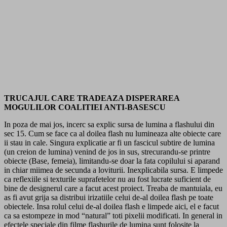
TRUCAJUL CARE TRADEAZA DISPERAREA
MOGULILOR COALITIEI ANTI-BASESCU
In poza de mai jos, incerc sa explic sursa de lumina a flashului din
sec 15. Cum se face ca al doilea flash nu lumineaza alte obiecte care
ii stau in cale. Singura explicatie ar fi un fascicul subtire de lumina
(un creion de lumina) venind de jos in sus, strecurandu-se printre
obiecte (Base, femeia), limitandu-se doar la fata copilului si aparand
in chiar miimea de secunda a loviturii. Inexplicabila sursa. E limpede
ca reflexiile si texturile suprafetelor nu au fost lucrate suficient de
bine de designerul care a facut acest proiect. Treaba de mantuiala, eu
as fi avut grija sa distribui irizatiile celui de-al doilea flash pe toate
obiectele. Insa rolul celui de-al doilea flash e limpede aici, el e facut
ca sa estompeze in mod “natural” toti pixelii modificati. In general in
efectele speciale din filme flashurile de lumina sunt folosite la