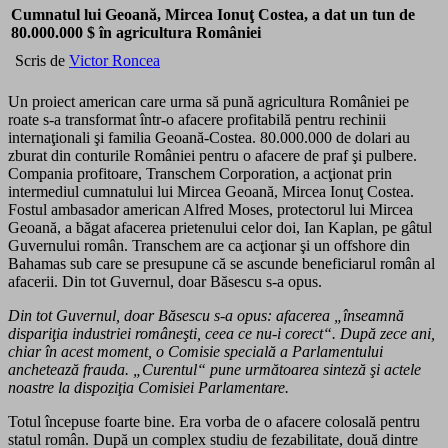
Cumnatul lui Geoană, Mircea Ionuţ Costea, a dat un tun de
80.000.000 $ în agricultura României
Scris de
Victor Roncea
Un proiect american care urma să pună agricultura României pe
roate s-a transformat într-o afacere profitabilă pentru rechinii
internaţionali şi familia Geoană-Costea. 80.000.000 de dolari au
zburat din conturile României pentru o afacere de praf şi pulbere.
Compania profitoare, Transchem Corporation, a acţionat prin
intermediul cumnatului lui Mircea Geoană, Mircea Ionuţ Costea.
Fostul ambasador american Alfred Moses, protectorul lui Mircea
Geoană, a băgat afacerea prietenului celor doi, Ian Kaplan, pe gâtul
Guvernului român. Transchem are ca acţionar şi un offshore din
Bahamas sub care se presupune că se ascunde beneficiarul român al
afacerii. Din tot Guvernul, doar Băsescu s-a opus.
Din tot Guvernul, doar Băsescu s-a opus: afacerea „înseamnă
dispariţia industriei româneşti, ceea ce nu-i corect“. După zece ani,
chiar în acest moment, o Comisie specială a Parlamentului
anchetează frauda. „Curentul“ pune următoarea sinteză şi actele
noastre la dispoziţia Comisiei Parlamentare.
Totul începuse foarte bine. Era vorba de o afacere colosală pentru
statul român. După un complex studiu de fezabilitate, două dintre