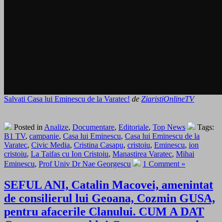
Salvati Casa lui Eminescu de la Varatec!
de
ZiaristiOnlineTV
Posted in
Analize
,
Documentare
,
Editoriale
,
Top News
Tags:
B1 TV
,
campanie
,
Casa lui Eminescu
,
Casa lui Eminescu de la
Varatec
,
Civic Media
,
Cristina Casapu
,
cristoiu
,
Eminescu
,
ion
cristoiu
,
La Taifas cu Ion Cristoiu
,
Manastirea Varatec
,
Mihai
Eminescu
,
Prof Univ Dr Nae Georgescu
1 Comment »
SEFUL ANI, Catalin Macovei, amenintat
de consilierul lui Geoana, Cozmin GUSA,
pentru afacerile Clanului. CUM A DAT