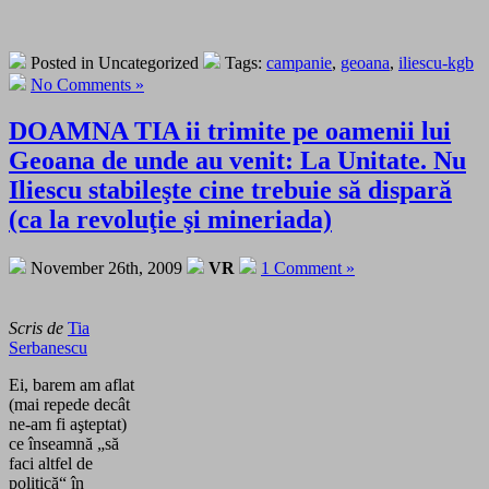
Posted in Uncategorized
Tags:
campanie
,
geoana
,
iliescu-kgb
No Comments »
DOAMNA TIA ii trimite pe oamenii lui
Geoana de unde au venit: La Unitate. Nu
Iliescu stabileşte cine trebuie să dispară
(ca la revoluţie şi mineriada)
November 26th, 2009
VR
1 Comment »
Scris de
Tia
Serbanescu
Ei, barem am aflat
(mai repede decât
ne-am fi aşteptat)
ce înseamnă „să
faci altfel de
politică“ în