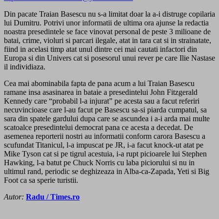
Din pacate Traian Basescu nu s-a limitat doar la a-i distruge copilaria
lui Dumitru. Potrivi unor informatii de ultima ora ajunse la redactia
noastra presedintele se face vinovat personal de peste 3 milioane de
batai, crime, violuri si parcari ilegale, atat in tara cat si in strainatate,
fiind in acelasi timp atat unul dintre cei mai cautati infactori din
Europa si din Univers cat si posesorul unui rever pe care Ilie Nastase
il individiaza.
Cea mai abominabila fapta de pana acum a lui Traian Basescu
ramane insa asasinarea in bataie a presedintelui John Fitzgerald
Kennedy care “probabil l-a injurat” pe acesta sau a facut referiri
necuvincioase care l-au facut pe Basescu sa-si piarda cumpatul, sa
sara din spatele gardului dupa care se ascundea i a-i arda mai multe
scatoalce presedintelui democrat pana ce acesta a decedat. De
asemenea reporterii nostri au informatii conform carora Basescu a
scufundat Titanicul, l-a impuscat pe JR, i-a facut knock-ut atat pe
Mike Tyson cat si pe tigrul acestuia, i-a rupt picioarele lui Stephen
Hawking, l-a batut pe Chuck Norris cu laba piciorului si nu in
ultimul rand, periodic se deghizeaza in Alba-ca-Zapada, Yeti si Big
Foot ca sa sperie turistii.
Autor:
Radu / Times.ro