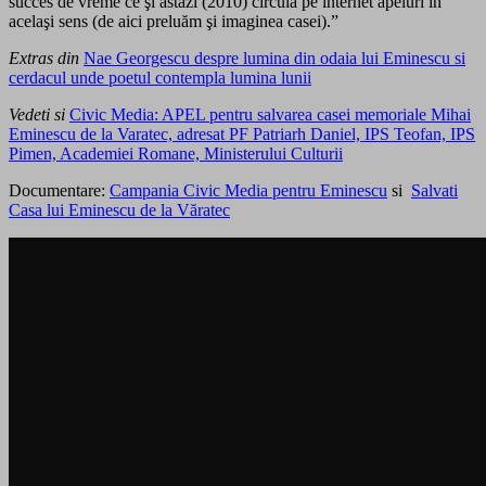
succes de vreme ce şi astăzi (2010) circulă pe internet apeluri în
acelaşi sens (de aici preluăm şi imaginea casei).”
Extras din
Nae Georgescu despre lumina din odaia lui Eminescu si
cerdacul unde poetul contempla lumina lunii
Vedeti si
Civic Media: APEL pentru salvarea casei memoriale Mihai
Eminescu de la Varatec, adresat PF Patriarh Daniel, IPS Teofan, IPS
Pimen, Academiei Romane, Ministerului Culturii
Documentare:
Campania Civic Media pentru Eminescu
si
Salvati
Casa lui Eminescu de la Văratec