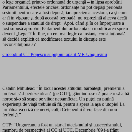
o lege organică printr-o ordonanţă de urgenţă – în lipsa aprobării
Parlamentului, efectele oricărei ordonanţe nu pot depăşi perioada
sesiunii pentru care a fost depusă, iar aprecierea acestora, ca şi cum
ar fi în vigoare şi după această perioadă, nu reprezintă altceva decât
o suspendare a statului de drept. Apoi, când şi în ce împrejurare a
fost supusă aprobării Parlamentului ordonanţa cu modificarea spre a
deveni „Lege”? În fine, nu era mai logic ca instanţa constituţională
să decidă explicit că modificarea textului în discuţie este
neconstituţională?
Crocodilul CT Popescu si puţoiul opărit MR Ungureanu
Catalin Mihuleac: “În locul acestei atitudini bărbăteşti, premierul a
preferat să-l perieze oleacă [pe CTP], gândindu-se că poate o să aibă
noroc şi-o să scape pe viitor nepamfletat. Un puţoi cu puţină
experienţă de viaţă trebuie să fii, pentru a spera la aşa o utopie! La
următoarea criză de nervi, colţii Cetepeului îl vor face din nou
ferfeniţă.”
CTP: “Ungureanu a fost un star al utecismului şi uasecerismului,
membru de perspectivă al CC al UTC. Decembrie ’89 i-a frânt