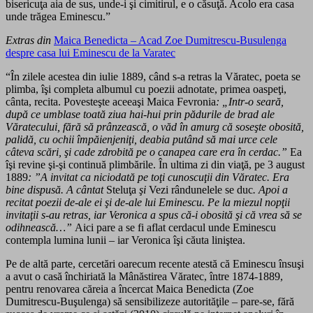
bisericuţa aia de sus, unde-i şi cimitirul, e o căsuţă. Acolo era casa
unde trăgea Eminescu.”
Extras din
Maica Benedicta – Acad Zoe Dumitrescu-Busulenga
despre casa lui Eminescu de la Varatec
“În zilele acestea din iulie 1889, când s-a retras la Văratec, poeta se
plimba, îşi completa albumul cu poezii adnotate, primea oaspeţi,
cânta, recita. Povesteşte aceeaşi Maica Fevronia
: „Intr-o seară,
după ce umblase toată ziua hai-hui prin pădurile de brad ale
Văratecului, fără să prânzească, o văd în amurg că soseşte obosită,
palidă, cu ochii împăienjeniţi, deabia putând să mai urce cele
câteva scări, şi cade zdrobită pe o canapea care era în cerdac.”
Ea
îşi revine şi-şi continuă plimbările. În ultima zi din viaţă, pe 3 august
1889
: ”A invitat ca niciodată pe toţi cunoscuţii din Văratec. Era
bine dispusă. A cântat
Steluţa
şi
Vezi rândunelele se duc
. Apoi a
recitat poezii de-ale ei şi de-ale lui Eminescu. Pe la miezul nopţii
invitaţii s-au retras, iar Veronica a spus că-i obosită şi că vrea să se
odihnească…”
Aici pare a se fi aflat cerdacul unde Eminescu
contempla lumina lunii – iar Veronica îşi căuta liniştea.
Pe de altă parte, cercetări oarecum recente atestă că Eminescu însuşi
a avut o casă închiriată la Mânăstirea Văratec, între 1874-1889,
pentru renovarea căreia a încercat Maica Benedicta (Zoe
Dumitrescu-Buşulenga) să sensibilizeze autorităţile – pare-se, fără