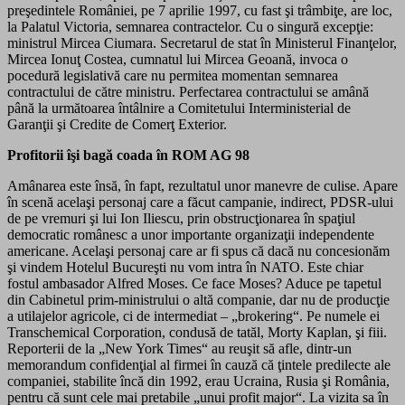
preşedintele României, pe 7 aprilie 1997, cu fast şi trâmbiţe, are loc,
la Palatul Victoria, semnarea contractelor. Cu o singură excepţie:
ministrul Mircea Ciumara. Secretarul de stat în Ministerul Finanţelor,
Mircea Ionuţ Costea, cumnatul lui Mircea Geoană, invoca o
pocedură legislativă care nu permitea momentan semnarea
contractului de către ministru. Perfectarea contractului se amână
până la următoarea întâlnire a Comitetului Interministerial de
Garanţii şi Credite de Comerţ Exterior.
Profitorii îşi bagă coada în ROM AG 98
Amânarea este însă, în fapt, rezultatul unor manevre de culise. Apare
în scenă acelaşi personaj care a făcut campanie, indirect, PDSR-ului
de pe vremuri şi lui Ion Iliescu, prin obstrucţionarea în spaţiul
democratic românesc a unor importante organizaţii independente
americane. Acelaşi personaj care ar fi spus că dacă nu concesionăm
şi vindem Hotelul Bucureşti nu vom intra în NATO. Este chiar
fostul ambasador Alfred Moses. Ce face Moses? Aduce pe tapetul
din Cabinetul prim-ministrului o altă companie, dar nu de producţie
a utilajelor agricole, ci de intermediat – „brokering“. Pe numele ei
Transchemical Corporation, condusă de tatăl, Morty Kaplan, şi fiii.
Reporterii de la „New York Times“ au reuşit să afle, dintr-un
memorandum confidenţial al firmei în cauză că ţintele predilecte ale
companiei, stabilite încă din 1992, erau Ucraina, Rusia şi România,
pentru că sunt cele mai pretabile „unui profit major“. La vizita sa în