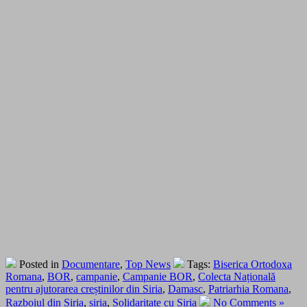
Posted in
Documentare
,
Top News
Tags:
Biserica Ortodoxa
Romana
,
BOR
,
campanie
,
Campanie BOR
,
Colecta Națională
pentru ajutorarea creștinilor din Siria
,
Damasc
,
Patriarhia Romana
,
Razboiul din Siria
,
siria
,
Solidaritate cu Siria
No Comments »