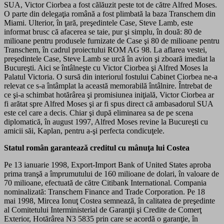
SUA, Victor Ciorbea a fost călăuzit peste tot de către Alfred Moses.
O parte din delegaţia română a fost plimbată la baza Transchem din
Miami. Ulterior, în ţară, preşedintele Case, Steve Lamb, este
informat brusc că afacerea se taie, pur şi simplu, în două: 80 de
milioane pentru produsele furnizate de Case şi 80 de milioane pentru
Transchem, în cadrul proiectului ROM AG 98. La aflarea vestei,
preşedintele Case, Steve Lamb se urcă în avion şi zboară imediat la
Bucureşti. Aici se întâlneşte cu Victor Ciorbea şi Alfred Moses la
Palatul Victoria. O sursă din interiorul fostului Cabinet Ciorbea ne-a
relevat ce s-a întâmplat la această memorabilă întâlnire. Întrebat de
ce şi-a schimbat hotărârea şi promisiunea iniţială, Victor Ciorbea ar
fi arătat spre Alfred Moses şi ar fi spus direct că ambasadorul SUA
este cel care a decis. Chiar şi după eliminarea sa de pe scena
diplomatică, în august 1997, Alfred Moses revine la Bucureşti cu
amicii săi, Kaplan, pentru a-şi perfecta condicuţele.
Statul român garantează creditul cu mânuţa lui Costea
Pe 13 ianuarie 1998, Export-Import Bank of United States aproba
prima tranşă a împrumutului de 160 milioane de dolari, în valoare de
70 milioane, efectuată de către Citibank International. Compania
nominalizată: Transchem Finance and Trade Corporation. Pe 18
mai 1998, Mircea Ionuţ Costea semnează, în calitatea de preşedinte
al Comitetului Interministerial de Garanţii şi Credite de Comerţ
Exterior, Hotărârea N3 5835 prin care se acordă o garanţie, în