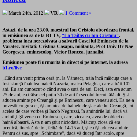
March 24th, 2012
VR
1 Comment »
Astazi, de la ora 23.00, maestrul Ion Cristoiu abordeaza frontal,
in emisiunea sa de la B1 TV,
“La Taifas cu Ion Cristoiu”
,
problema inca nerezolvata a salvarii Casei lui Eminescu de la
Varatec. Invitati: Cristina Casapu, militanta, Prof Univ Dr Nae
Georgescu, eminescolog, Victor Roncea, jurnalist.
Emisiunea poate fi urmarita in direct si pe internet, la adresa
b1.ro/live
„Când am venit prima oară (n. la Văratec), trăia încă măicuţa care a
fost stareţă înaintea maicii Nazaria, maica Pelaghia, care a trăit 102
ani. Eu am cunoscut-o când avea o sută de ani. Deci, asta era acum
25 de ani, ea trăise cel puţin 30 de ani în secolul trecut, ălălalt. Şi-i
aducea aminte pe Creangă şi pe Eminescu, care veneau aici. Ea ne-a
povestit cu gura ei, îşi amintea de hainele de şiac ale lui Creangă, tot
acelea de care vorbea şi Iacob Negruzzi, în amintirile lui, dacă vă
amintiţi. Şi venea cu Eminescu, care, zicea ea, avea de obicei o
haină albastră. Asta n-am ştiut niciodată. Măicuţa zicea că era
ucenică, tinerică de tot, fetiţă de 14-15 ani, şi ea îşi aducea aminte.
Pentru că sus, spre „Schimbare”, dacă vă duceţi într-acolo, spre