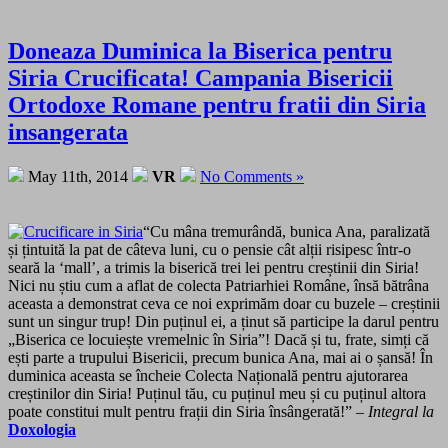
Doneaza Duminica la Biserica pentru
Siria Crucificata! Campania Bisericii
Ortodoxe Romane pentru fratii din Siria
insangerata
May 11th, 2014
VR
No Comments »
“Cu mâna tremurândă, bunica Ana, paralizată
și țintuită la pat de câteva luni, cu o pensie cât alții risipesc într-o
seară la ‘mall’, a trimis la biserică trei lei pentru creștinii din Siria!
Nici nu știu cum a aflat de colecta Patriarhiei Române, însă bătrâna
aceasta a demonstrat ceva ce noi exprimăm doar cu buzele – creștinii
sunt un singur trup! Din puținul ei, a ținut să participe la darul pentru
„Biserica ce locuiește vremelnic în Siria”! Dacă și tu, frate, simți că
ești parte a trupului Bisericii, precum bunica Ana, mai ai o șansă! În
duminica aceasta se încheie Colecta Națională pentru ajutorarea
creștinilor din Siria! Puținul tău, cu puținul meu și cu puținul altora
poate constitui mult pentru frații din Siria însângerată!” –
Integral la
Doxologia