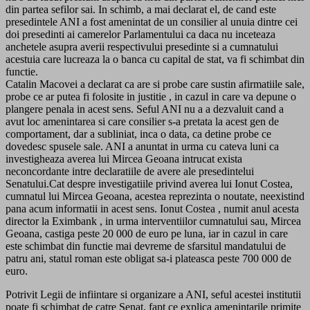
din partea sefilor sai. In schimb, a mai declarat el, de cand este
presedintele ANI a fost amenintat de un consilier al unuia dintre cei
doi presedinti ai camerelor Parlamentului ca daca nu inceteaza
anchetele asupra averii respectivului presedinte si a cumnatului
acestuia care lucreaza la o banca cu capital de stat, va fi schimbat din
functie.
Catalin Macovei a declarat ca are si probe care sustin afirmatiile sale,
probe ce ar putea fi folosite in justitie , in cazul in care va depune o
plangere penala in acest sens. Seful ANI nu a a dezvaluit cand a
avut loc amenintarea si care consilier s-a pretata la acest gen de
comportament, dar a subliniat, inca o data, ca detine probe ce
dovedesc spusele sale. ANI a anuntat in urma cu cateva luni ca
investigheaza averea lui Mircea Geoana intrucat exista
neconcordante intre declaratiile de avere ale presedintelui
Senatului.Cat despre investigatiile privind averea lui Ionut Costea,
cumnatul lui Mircea Geoana, acestea reprezinta o noutate, neexistind
pana acum informatii in acest sens. Ionut Costea , numit anul acesta
director la Eximbank , in urma interventiilor cumnatului sau, Mircea
Geoana, castiga peste 20 000 de euro pe luna, iar in cazul in care
este schimbat din functie mai devreme de sfarsitul mandatului de
patru ani, statul roman este obligat sa-i plateasca peste 700 000 de
euro.
Potrivit Legii de infiintare si organizare a ANI, seful acestei institutii
poate fi schimbat de catre Senat, fapt ce explica amenintarile primite