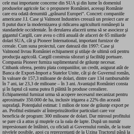
cele mai importante concerne din SUA şi din lume în domeniul
produselor agricole fac o propunere României, aceeaşi Românie
care era odată denumită „grânarul Europei“. Concret: companiile
americane J.I. Case şi Valmont Industries creează un proiect care ar
fi putut duce la modernizarea şi ridicarea agriculturii româneşti la
standardele occidentale. În derularea afacerii urma să se asocieze şi
gigantul Cargill, care avea o cifră anuală de afaceri de 65 miliarde
dolari SUA, cât şi Pioneer International, important furnizor de
cereale. Cum suna proiectul, care datează din 1997: Case şi
Valmond livrau României echipament şi utilaje de ultimă oră pentru
producţia agricolă. Cargill construia silozuri şi facilităţi portuare.
Compania Pioneer furniza suplimentarul de grăunţe necesar.
Citibank oferea, pentru plata companiilor, un credit, asigurat atât de
Banca de Export-Import a Statelor Unite, cât şi de Guvernul român,
în valoare de 157,3 milioane de dolari, dintre care 134 rambursabile
în 7 ani, iar 23,3 de milioane – în 3 ani. Avantajul României consta
şi în faptul că suma putea fi plătită în produse cerealiere.
Echipamentul furnizat urma să acopere necesarul mecanizat pentru
aproximativ 350.000 de ha, inclusiv irigarea a 22% din această
suprafaţă. Potenţialul estimat: 1 milion de tone de grăunţe export pe
an. Profitul estimativ al întreprinzătorilor particulari care vor
beneficia de program: 300 milioane de dolari. Dar mirosul profitului
se pare că a atras şi muştele ca la oala de lapte. După un număr
impresionant de întâlniri, cu oficiali ai Guvernului român, de la toate
nivelele posibile, apoi cu reprezentanţi de la Uzina Tractorul până la