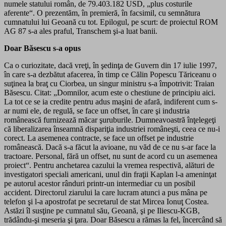
numele statului român, de 79.403.182 USD, „plus costurile
aferente“. O prezentăm, în premieră, în facsimil, cu semnătura
cumnatului lui Geoană cu tot. Epilogul, pe scurt: de proiectul ROM
AG 87 s-a ales praful, Transchem şi-a luat banii.
Doar Băsescu s-a opus
Ca o curiozitate, dacă vreţi, în şedinţa de Guvern din 17 iulie 1997,
în care s-a dezbătut afacerea, în timp ce Călin Popescu Tăriceanu o
suţinea la braţ cu Ciorbea, un singur ministru s-a împotrivit: Traian
Băsescu. Citat: „Domnilor, acum este o chestiune de principiu aici.
La tot ce se ia credite pentru adus maşini de afară, indiferent cum s-
ar numi ele, de regulă, se face un offset, în care şi industria
românească furnizează măcar şuruburile. Dumneavoastră înţelegeţi
că liberalizarea înseamnă dispariţia industriei româneşti, ceea ce nu-i
corect. La asemenea contracte, se face un offset pe industrie
românească. Dacă s-a făcut la avioane, nu văd de ce nu s-ar face la
tractoare. Personal, fără un offset, nu sunt de acord cu un asemenea
proiect“. Pentru anchetarea cazului la vremea respectivă, alături de
investigatori speciali americani, unul din fraţii Kaplan l-a ameninţat
pe autorul acestor rânduri printr-un intermediar cu un posibil
accident. Directorul ziarului la care lucram atunci a pus mâna pe
telefon şi l-a apostrofat pe secretarul de stat Mircea Ionuţ Costea.
Astăzi îl susţine pe cumnatul său, Geoană, şi pe Iliescu-KGB,
trădându-şi meseria şi ţara. Doar Băsescu a rămas la fel, încercând să