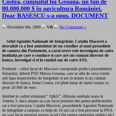
Costea, cumnatul lui Geoana, un tun de
80.000.000 $ în agricultura României.
Doar BASESCU s-a opus. DOCUMENT
December 6th, 2009
VR
No Comments »
Seful Agentiei Nationale de Integritate, Catalin Macovei a
dezvaluit ca a fost amenintat de un consilier al unui presedinte
de camera din Parlament, a carui avere este investigata de catre
institutia pe care o conduce si care are un cumnat director de
banca, investigat si el la randul sau de catre ANI.
Portretul – robot facut de Macovei corespunde perfect presedintelui
Senatului, liderul PSD Mircea Geoana, care se afla de ceva vreme
sub lupa inspectorilor de integritate si are in dotare si un cumnat
director de banca, Ionut Costea, cel platit lunar de statul roman cu
peste 20 000 de euro.
Intrebat in cadrul emisiunii “ Q&A”, difuzata sambata seara la
Antena 3, daca asupra sa s-au facut presiuni din partea politicienilor
cat a fost procuror, Catalin Macovei, presedintele Agentiei Nationale
de Integritate a raspuns ca timp de 10 ani cat a fost procuror la PNA
nu s-au facut presiuni asupra sa nici din partea oamenilor politici nici