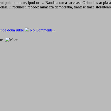
 facut pui: tonomate, ipod-uri… Banda a ramas aceeasi. Oriunde s-ar plasa,
 acelasi. Ii recunosti repede: mimeaza democratia, trantesc fraze sforaito
t de doua ruble
No Comments »