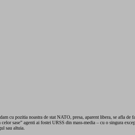
am cu pozitia noastra de stat NATO, presa, aparent libera, se afla de fa
a celor sase” agenti ai fostei URSS din mass-media – cu o singura except
ul sau altuia.