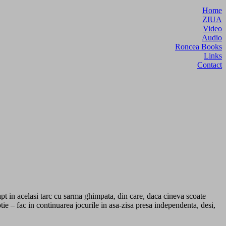
Home
ZIUA
Video
Audio
Roncea Books
Links
Contact
pt in acelasi tarc cu sarma ghimpata, din care, daca cineva scoate
ie – fac in continuarea jocurile in asa-zisa presa independenta, desi,