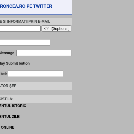
RONCEA.RO PE TWITTER
 SI INFORMATII PRIN E-MAIL
Message:
lay Submit button
abel:
TOR ȘEF
IST LA:
ENTUL ISTORIC
NTUL ZILEI
I ONLINE