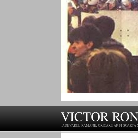
VICTOR RO
„ADEVARUL RAMANE, ORICARE AR FI SOARTA SLU