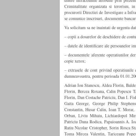
dintre infractiunile atribuite prin preze
Criminalitate organizata si terorism, in
procurorii Directiei de Investigare a Infr
se comunice inscrisuri, documente bancare
Va solicitam sa ne inaintati de urgenta dat
– copii a dosarelor de deschidere de contu
– datele de identificare ale persoanelor i
– documentele aferente operatiunilor deru
copie xerox;
– extrasele de cont privind operatiunile d
dumneavoastra, pentru perioada 01.01.200
Adrian Ion Stanescu, Aldea Florin, Bald
Florin, Bercea Roxana, Calin Popescu T
Florin, Dan Costache Patriciu, Dan I. Fis
Gaita George, George Philip Stephen
Constantin, Husar Calin, Ioan T. Morar,
Orban, Liviu Mihaiu, Lichiardopol Mir
Patriciu Dana Rodica, Papaioannis A. Io
Ratiu Nicolae Cristopher, Sorin Rosca St
Toma Mircea Valentin, Tariceanu Popes