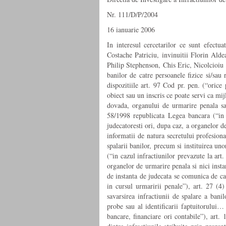
Nr. 111/D/P/2004
16 ianuarie 2006
In interesul cercetarilor ce sunt efect
Costache Patriciu, invinuitii Florin Al
Philip Stephenson, Chis Eric, Nicolcioiu A
banilor de catre persoanele fizice si/sau
dispozitiile art. 97 Cod pr. pen. (“orice 
obiect sau un inscris ce poate servi ca mij
dovada, organului de urmarire penala sau
58/1998 republicata Legea bancara (“in c
judecatoresti ori, dupa caz, a organelor d
informatii de natura secretului profesion
spalarii banilor, precum si instituirea un
(“in cazul infractiunilor prevazute la art
organelor de urmarire penala si nici insta
de instanta de judecata se comunica de cat
in cursul urmaririi penale”), art. 27 (4
savarsirea infractiunii de spalare a bani
probe sau al identificarii faptuitorului
bancare, financiare ori contabile”), art. 