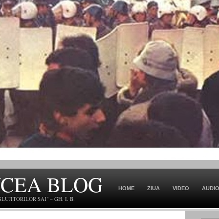
NCEA BLOG
HOME
ZIUA
VIDEO
AUDI
JITORILOR SAI" – GH. I. B.
CONTACT