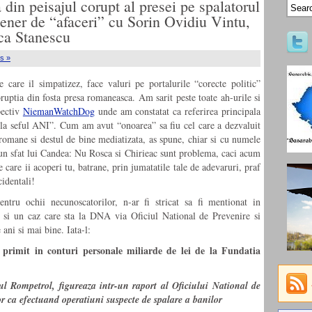
din peisajul corupt al presei pe spalatorul
ener de “afaceri” cu Sorin Ovidiu Vintu,
sca Stanescu
s »
care il simpatizez, face valuri pe portalurile “corecte politic”
ruptia din fosta presa romaneasca. Am sarit peste toate ah-urile si
pectiv
NiemanWatchDog
unde am constatat ca referirea principala
 la seful ANI”. Cum am avut “onoarea” sa fiu cel care a dezvaluit
 romane si destul de bine mediatizata, as spune, chiar si cu numele
un sfat lui Candea: Nu Rosca si Chirieac sunt problema, caci acum
e care ii acoperi tu, batrane, prin jumatatile tale de adevaruri, praf
cidentali!
entru ochii necunoscatorilor, n-ar fi stricat sa fi mentionat in
si un caz care sta la DNA via Oficiul National de Prevenire si
ani si mai bine. Iata-l:
primit in conturi personale miliarde de lei de la Fundatia
 Rompetrol, figureaza intr-un raport al Oficiului National de
r ca efectuand operatiuni suspecte de spalare a banilor