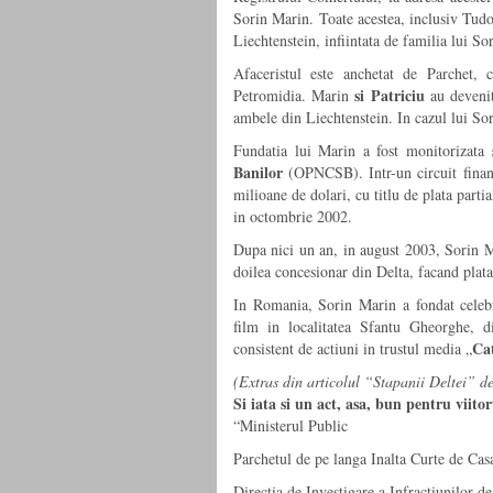
Sorin Marin. Toate acestea, inclusiv Tud
Liechtenstein, infiintata de familia lui So
Afaceristul este anchetat de Parchet
si
Patriciu
Petromidia. Marin
au devenit
ambele din Liechtenstein. In cazul lui So
Fundatia lui Marin a fost monitorizata
Banilor
(OPNCSB). Intr-un circuit financ
milioane de dolari, cu titlu de plata part
in octombrie 2002.
Dupa nici un an, in august 2003, Sorin 
doilea concesionar din Delta, facand plata
In Romania, Sorin Marin a fondat celeb
film in localitatea Sfantu Gheorghe, d
Ca
consistent de actiuni in trustul media „
(Extras din articolul “Stapanii Deltei” 
Si iata si un act, asa, bun pentru viit
“Ministerul Public
Parchetul de pe langa Inalta Curte de Casat
Directia de Investigare a Infractiunilor d