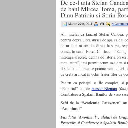
De ce-l uita Stefan Candea 
de bani Mircea Toma, part
Dinu Patriciu si Sorin Ro
March 27th, 2011
VR
4 Comment
Am inteles ca tanarul Stefan Candea, pe 
pentru dezvaluirea sursei de apa calda: co
oh-urile si m-am dus direct la sursa, res
consta in cazul Rosca-Chirieac – “Santaj
intreaga afacere, demna de istoria presei
meu “uitat”, imi permit acum sa-i dau si 
ii stie toata lumea ce poame sunt, ci cei p
de creta aruncat in ochii fraieritilor de oc
Pentru ca peisajul sa fie complet, si p
“Raportul” tau de
bursier Nieman
(foto)
Combatere a Spalarii Banilor de vreo sase 
Sefii de la “Academia Catavencu” au 
“Anonimul”
Fundatia “Anonimul”, alaturi de Grupul
Prevenire si Combatere a Spalarii Banilo