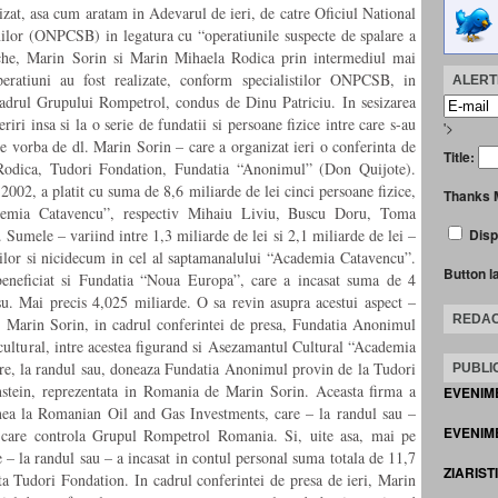
izat, asa cum aratam in Adevarul de ieri, de catre Oficiul National
ilor (ONPCSB) in legatura cu “operatiunile suspecte de spalare a
ache, Marin Sorin si Marin Mihaela Rodica prin intermediul mai
peratiuni au fost realizate, conform specialistilor ONPCSB, in
ALERTE
cadrul Grupului Rompetrol, condus de Dinu Patriciu. In sesizarea
i insa si la o serie de fundatii si persoane fizice intre care s-au
'>
te vorba de dl. Marin Sorin – care a organizat ieri o conferinta de
Title:
 Rodica, Tudori Fondation, Fundatia “Anonimul” (Don Quijote).
002, a platit cu suma de 8,6 miliarde de lei cinci persoane fizice,
Thanks 
ademia Catavencu”, respectiv Mihaiu Liviu, Buscu Doru, Toma
Sumele – variind intre 1,3 miliarde de lei si 2,1 miliarde de lei –
Disp
stilor si nicidecum in cel al saptamanalului “Academia Catavencu”.
Button l
eneficiat si Fundatia “Noua Europa”, care a incasat suma de 4
su. Mai precis 4,025 miliarde. O sa revin asupra acestui aspect –
REDAC
l. Marin Sorin, in cadrul conferintei de presa, Fundatia Anonimul
 cultural, intre acestea figurand si Asezamantul Cultural “Academia
are, la randul sau, doneaza Fundatia Anonimul provin de la Tudori
PUBLIC
nstein, reprezentata in Romania de Marin Sorin. Aceasta firma a
EVENIM
ea la Romanian Oil and Gas Investments, care – la randul sau –
EVENIME
 care controla Grupul Rompetrol Romania. Si, uite asa, mai pe
re – la randul sau – a incasat in contul personal suma totala de 11,7
ZIARIST
nta Tudori Fondation. In cadrul conferintei de presa de ieri, Marin