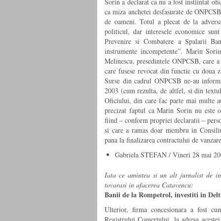
Sorin a declarat ca nu a fost instiintat of
ca miza anchetei desfasurate de ONPCSB “
de oameni. Totul a plecat de la adversa
politicul, dar interesele economice sun
Prevenire si Combatere a Spalarii Bani
instrumente incompetente”. Marin Sorin
Melinescu, presedintele ONPCSB, care a s
care fusese revocat din functie cu doua z
Surse din cadrul ONPCSB ne-au informat 
2003 (cum rezulta, de altfel, si din textul
Oficiului, din care fac parte mai multe aut
precizat faptul ca Marin Sorin nu este o
fiind – conform propriei declaratii – per
si care a ramas doar membru in Consiliu
pana la finalizarea contractului de vanzar
Gabriela STEFAN / Vineri 28 mai 2
Iata ce amintea si un alt jurnalist de i
tovarasi in afacerea Catavencu:
Banii de la Rompetrol, investiti in Del
Ulterior, firma concesionara a fost c
Registrului Comertului, la adresa acestei