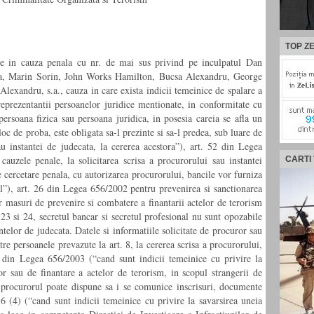
TOP ZE
uate in cauza penala cu nr. de mai sus privind pe inculpatul Dan
dea, Marin Sorin, John Works Hamilton, Bucsa Alexandru, George
lexandru, s.a., cauza in care exista indicii temeinice de spalare a
 reprezentantii persoanelor juridice mentionate, in conformitate cu
persoana fizica sau persoana juridica, in posesia careia se afla un
loc de proba, este obligata sa-l prezinte si sa-l predea, sub luare de
 instantei de judecata, la cererea acestora”), art. 52 din Legea
auzele penale, la solicitarea scrisa a procurorului sau instantei
CARTI
e cercetare penala, cu autorizarea procurorului, bancile vor furniza
al”), art. 26 din Legea 656/2002 pentru prevenirea si sanctionarea
or masuri de prevenire si combatere a finantarii actelor de terorism
. 23 si 24, secretul bancar si secretul profesional nu sunt opozabile
ntelor de judecata. Datele si informatiile solicitate de procuror sau
re persoanele prevazute la art. 8, la cererea scrisa a procurorului,
) din Legea 656/2003 (“cand sunt indicii temeinice cu privire la
lor sau de finantare a actelor de terorism, in scopul strangerii de
… procurorul poate dispune sa i se comunice inscrisuri, documente
16 (4) (“cand sunt indicii temeinice cu privire la savarsirea uneia