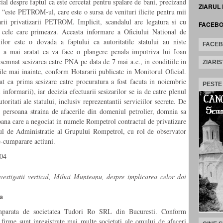
icial despre faptul ca este cercetat pentru spalare de bani, precizand
ZIARUL
este PETROM-ul, care este o sursa de venituri ilicite pentru mii
rii privatizarii PETROM. Implicit, scandalul are legatura si cu
FACEB
t cele care primeaza. Aceasta informare a Oficiului National de
lor este o dovada a faptului ca autoritatile statului au niste
FACE
 a mai aratat ca va face o plangere penala impotriva lui Ioan
emnat sesizarea catre PNA pe data de 7 mai a.c., in conditiile in
ZIARIS
ile mai inainte, conform Hotararii publicate in Monitorul Oficial.
ca prima sesizare catre procuratura a fost facuta in noiembrie
PESTE
 informarii), iar decizia efectuarii sesizarilor se ia de catre plenul
oritati ale statului, inclusiv reprezentantii serviciilor secrete. De
 persoana straina de afacerile din domeniul petrolier, domnia sa
soana care a negociat in numele Rompetrol contractul de privatizare
l de Administratie al Grupului Rompetrol, cu rol de observator
e-cumparare actiuni.
004
nvestigatii vertical, Mihai Munteanu, despre implicarea celor doi
ta
umparata de societatea Tudori Ro SRL din Bucuresti. Conform
 firme sunt inregistrate mai multe societati ale omului de afaceri