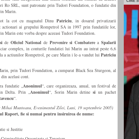
CINE 
ori Ro SRL, sunt patronate prin Tudori Foundation, o fundatie din
rin Marin.
Patriciu
, cot la cot cu magnatul Dinu
, in dosarul privatizarii
 actionari ai grupului Rompetrol SA in 1997 prin fundatiile lor,
rin Marin este vorba despre aceeasi Tudori Foundation.
si
Oficiul
National
Prevenire
si
Combatere
Spalarii
de
de
a
iar complex, in conturile fundatiei lui Marin au intrat peste 6,6
Patriciu
iala a actiunilor Rompetrol, pe care Marin i le-a vandut lui
Marin, prin Tudori Foundation, a cumparat Black Sea Sturgeon, al
 din acelasi cont.
Anonimul
ra fundatie „
“, care organizeaza, anual, un festival de
Anonimul
si
in Delta. Prin „
“, Sorin Marin detine
un pachet
tavencu
“.
de Mihai Munteanu, Evenimentul Zilei, Luni, 19 septembrie 2005)
orul Raport, fie si numai pentru insiruirea de nume:
ie si Justitie
e Criminalitate Organizata si Terorism