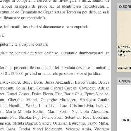
nta lege in competenta Directiei de Investigare a Infractiunilor de
 scopul strangerii de probe sau al identificarii faptuitorului….
O SCR
actiunilor de Criminalitate Organizata si Terorism pot dispune sa li
, financiare ori contabile”)
e, informatii, inscrisuri si documente care sa cuprinda:
ri;
mputernicite a dispune conturi;
late pe conturile curente deschise la unitatile dumneavoastra, in
erulate pe conturile curente, in lei si valuta deschise la unitatile
0-01.12.2005 privind urmatoarele persoane fizice si juridice:
ea Alexandru, Buscu Doru, Bucsa Alexandru, Barbu Vasile, Bercea
UNIUN
ariceanu, Colin Hart, Cosmin Gabriel Cocean, Covacescu Adrian
her, Daniel Costea, Dolea Florin, Eric Florin Chis, Epure Nicolae,
son, Gherghiu Viorel, Gheorghe Mircioaca, Harnagea Catalin
 John Hamilton Works, Luca Liviu, Luca Cristina Livia, Ludovic
el, Marin Mihaela Rodica, Marin Sorin, Nicolcioiu Alexandru,
annis, Paul Nicolae Pop, Potanc Sorin Sebastian, Radu Boroianu,
anescu, Steluta Danciu, Stanciu Octavian Laurentiu, Szabo Mihai,
cu Ioana, Teodor Viorel Melescanu, Verestoy Attila, Vitoratos