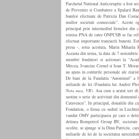
Parchetul National Anticoruptie a fost ses
de Prevenire si Combatere a Spalarii Ban
banilor efectuate de Patriciu Dan Cost
multor societati comerciale”. Aceste o
principal prin intermediul firmelor din 
remisa PNA de catre ONPCSB se fac referir
efectuat importante tranzactii banesti. Es
presa -, sotia acestuia, Marin Mihaela
Aceasta din urma, la data de 7 noiembrie 2
membri fondatori si actionari la “Ac
Mircea, Ivanciuc Cornel si Ioan T. Morar. 
au ajuns in conturile personale ale ziari
De bani de la Fundatia “Anonimul” a b
miliarde de lei (Fundatia lui Andrei Ple
Nota mea, VR
). Asa cum a aratat ieri d
sustine o serie de activitati din domeniul
Catavencu”. In principal, donatiile din c
Fondation, o firma cu sediul in Liechte
vandut OMV participarea pe care o detin
detinea Rompetrol Group BV, societate
ocolite, se ajunge si la Dinu Patriciu, ca
miliarde de lei de la societatea nerezide