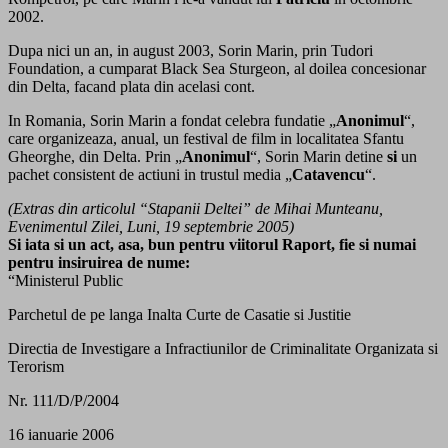
2002.
Dupa nici un an, in august 2003, Sorin Marin, prin Tudori
Foundation, a cumparat Black Sea Sturgeon, al doilea concesionar
din Delta, facand plata din acelasi cont.
In Romania, Sorin Marin a fondat celebra fundatie „
Anonimul
“,
care organizeaza, anual, un festival de film in localitatea Sfantu
Gheorghe, din Delta. Prin „
Anonimul
“, Sorin Marin detine
si
un
pachet consistent de actiuni in trustul media „
Catavencu
“.
(Extras din articolul “Stapanii Deltei” de Mihai Munteanu,
Evenimentul Zilei, Luni, 19 septembrie 2005)
Si iata si un act, asa, bun pentru viitorul Raport, fie si numai
pentru insiruirea de nume:
“Ministerul Public
Parchetul de pe langa Inalta Curte de Casatie si Justitie
Directia de Investigare a Infractiunilor de Criminalitate Organizata si
Terorism
Nr. 111/D/P/2004
16 ianuarie 2006