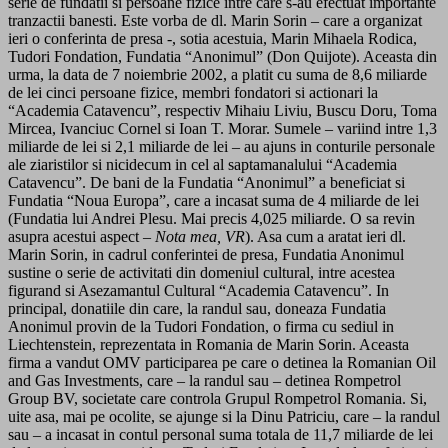
serie de fundatii si persoane fizice intre care s-au efectuat importante
tranzactii banesti. Este vorba de dl. Marin Sorin – care a organizat
ieri o conferinta de presa -, sotia acestuia, Marin Mihaela Rodica,
Tudori Fondation, Fundatia “Anonimul” (Don Quijote). Aceasta din
urma, la data de 7 noiembrie 2002, a platit cu suma de 8,6 miliarde
de lei cinci persoane fizice, membri fondatori si actionari la
“Academia Catavencu”, respectiv Mihaiu Liviu, Buscu Doru, Toma
Mircea, Ivanciuc Cornel si Ioan T. Morar. Sumele – variind intre 1,3
miliarde de lei si 2,1 miliarde de lei – au ajuns in conturile personale
ale ziaristilor si nicidecum in cel al saptamanalului “Academia
Catavencu”. De bani de la Fundatia “Anonimul” a beneficiat si
Fundatia “Noua Europa”, care a incasat suma de 4 miliarde de lei
(Fundatia lui Andrei Plesu. Mai precis 4,025 miliarde. O sa revin
asupra acestui aspect –
Nota mea, VR
). Asa cum a aratat ieri dl.
Marin Sorin, in cadrul conferintei de presa, Fundatia Anonimul
sustine o serie de activitati din domeniul cultural, intre acestea
figurand si Asezamantul Cultural “Academia Catavencu”. In
principal, donatiile din care, la randul sau, doneaza Fundatia
Anonimul provin de la Tudori Fondation, o firma cu sediul in
Liechtenstein, reprezentata in Romania de Marin Sorin. Aceasta
firma a vandut OMV participarea pe care o detinea la Romanian Oil
and Gas Investments, care – la randul sau – detinea Rompetrol
Group BV, societate care controla Grupul Rompetrol Romania. Si,
uite asa, mai pe ocolite, se ajunge si la Dinu Patriciu, care – la randul
sau – a incasat in contul personal suma totala de 11,7 miliarde de lei