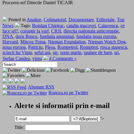
Procuror-sef Directie Daniel TICAIR
Posted in
Analize
,
Colimatorul
,
Documentare
,
Editoriale
,
Top
News
Tags:
Bogdan Chirieac
,
catalin macovei
,
Catavencu
,
ce
face sri?
,
coruptie la varf
,
CRJI
,
directia nationala anticoruptie
,
DNA
,
doru Buscu
,
fundatia anonimul
,
fundatia noua europa
,
Harvard
,
Mircea Toma
,
Nieman Foundation
,
Nieman Watch Dog
,
noua europa
,
Patriciu
,
Plesu
,
Rompetrol
,
Romptrol
,
rosca stanescu
,
sclavii lui Vintu
,
seful ani
,
sie
,
sorin marin
,
spalare de bani
,
sri
,
Stefan Candea
,
vintu
4 Comments »
Abonare RSS
Roncea.ro pe Twitter
Alerte si informatii prin e-mail
'>
Title: