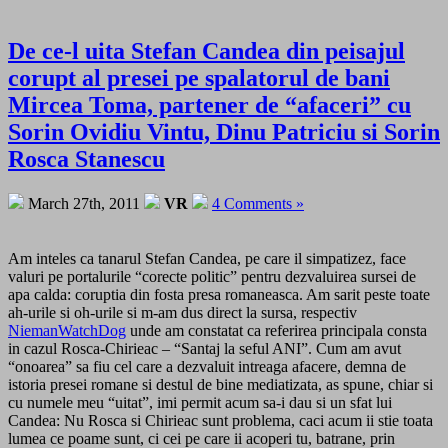
De ce-l uita Stefan Candea din peisajul
corupt al presei pe spalatorul de bani
Mircea Toma, partener de “afaceri” cu
Sorin Ovidiu Vintu, Dinu Patriciu si Sorin
Rosca Stanescu
March 27th, 2011
VR
4 Comments »
Am inteles ca tanarul Stefan Candea, pe care il simpatizez, face
valuri pe portalurile “corecte politic” pentru dezvaluirea sursei de
apa calda: coruptia din fosta presa romaneasca. Am sarit peste toate
ah-urile si oh-urile si m-am dus direct la sursa, respectiv
NiemanWatchDog
unde am constatat ca referirea principala consta
in cazul Rosca-Chirieac – “Santaj la seful ANI”. Cum am avut
“onoarea” sa fiu cel care a dezvaluit intreaga afacere, demna de
istoria presei romane si destul de bine mediatizata, as spune, chiar si
cu numele meu “uitat”, imi permit acum sa-i dau si un sfat lui
Candea: Nu Rosca si Chirieac sunt problema, caci acum ii stie toata
lumea ce poame sunt, ci cei pe care ii acoperi tu, batrane, prin