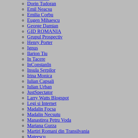
Dorin Tudoran
Emil Neacsu
Emilia Corbu
Eugen Mihaescu
George Damian
GID ROMANIA
Grupul Prospectiv
Henry Porter
Ignus
Ilarion Tiu
In Tacere
InConstanIn
Insula Serpilor
Irina Monica
Iulian Capsali
Iulian Urban
JustSpectator
Larry Watts Blogspot
Legi si Internet
Madalin Focsa
Madalin Necsutu
Manastirea Petru Voda
Mariana Gurza
Martiri Romani din Transilvania
Mateescu