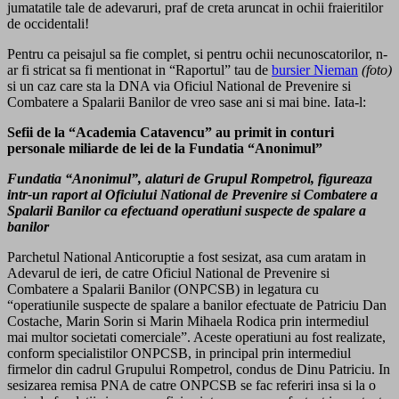
jumatatile tale de adevaruri, praf de creta aruncat in ochii fraieritilor
de occidentali!
Pentru ca peisajul sa fie complet, si pentru ochii necunoscatorilor, n-
ar fi stricat sa fi mentionat in “Raportul” tau de
bursier Nieman
(foto)
si un caz care sta la DNA via Oficiul National de Prevenire si
Combatere a Spalarii Banilor de vreo sase ani si mai bine. Iata-l:
Sefii de la “Academia Catavencu” au primit in conturi
personale miliarde de lei de la Fundatia “Anonimul”
Fundatia “Anonimul”, alaturi de Grupul Rompetrol, figureaza
intr-un raport al Oficiului National de Prevenire si Combatere a
Spalarii Banilor ca efectuand operatiuni suspecte de spalare a
banilor
Parchetul National Anticoruptie a fost sesizat, asa cum aratam in
Adevarul de ieri, de catre Oficiul National de Prevenire si
Combatere a Spalarii Banilor (ONPCSB) in legatura cu
“operatiunile suspecte de spalare a banilor efectuate de Patriciu Dan
Costache, Marin Sorin si Marin Mihaela Rodica prin intermediul
mai multor societati comerciale”. Aceste operatiuni au fost realizate,
conform specialistilor ONPCSB, in principal prin intermediul
firmelor din cadrul Grupului Rompetrol, condus de Dinu Patriciu. In
sesizarea remisa PNA de catre ONPCSB se fac referiri insa si la o