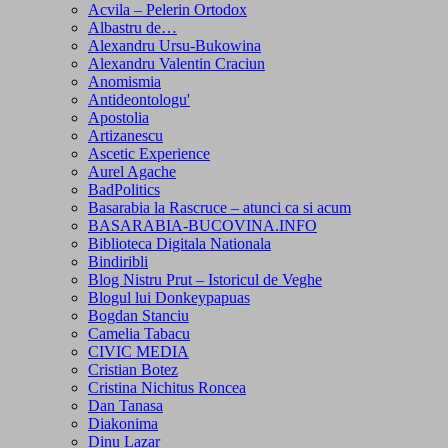
Acvila – Pelerin Ortodox
Albastru de…
Alexandru Ursu-Bukowina
Alexandru Valentin Craciun
Anomismia
Antideontologu'
Apostolia
Artizanescu
Ascetic Experience
Aurel Agache
BadPolitics
Basarabia la Rascruce – atunci ca si acum
BASARABIA-BUCOVINA.INFO
Biblioteca Digitala Nationala
Bindiribli
Blog Nistru Prut – Istoricul de Veghe
Blogul lui Donkeypapuas
Bogdan Stanciu
Camelia Tabacu
CIVIC MEDIA
Cristian Botez
Cristina Nichitus Roncea
Dan Tanasa
Diakonima
Dinu Lazar