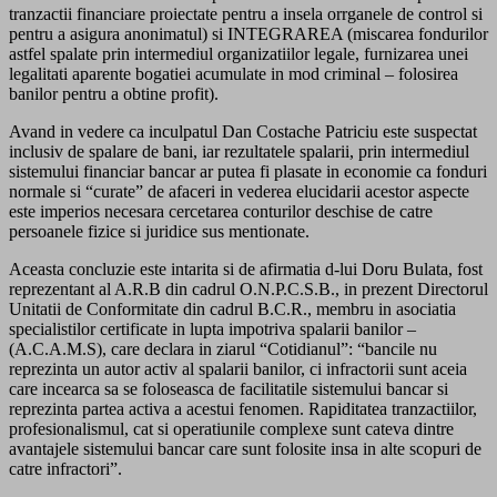
tranzactii financiare proiectate pentru a insela orrganele de control si
pentru a asigura anonimatul) si INTEGRAREA (miscarea fondurilor
astfel spalate prin intermediul organizatiilor legale, furnizarea unei
legalitati aparente bogatiei acumulate in mod criminal – folosirea
banilor pentru a obtine profit).
Avand in vedere ca inculpatul Dan Costache Patriciu este suspectat
inclusiv de spalare de bani, iar rezultatele spalarii, prin intermediul
sistemului financiar bancar ar putea fi plasate in economie ca fonduri
normale si “curate” de afaceri in vederea elucidarii acestor aspecte
este imperios necesara cercetarea conturilor deschise de catre
persoanele fizice si juridice sus mentionate.
Aceasta concluzie este intarita si de afirmatia d-lui Doru Bulata, fost
reprezentant al A.R.B din cadrul O.N.P.C.S.B., in prezent Directorul
Unitatii de Conformitate din cadrul B.C.R., membru in asociatia
specialistilor certificate in lupta impotriva spalarii banilor –
(A.C.A.M.S), care declara in ziarul “Cotidianul”: “bancile nu
reprezinta un autor activ al spalarii banilor, ci infractorii sunt aceia
care incearca sa se foloseasca de facilitatile sistemului bancar si
reprezinta partea activa a acestui fenomen. Rapiditatea tranzactiilor,
profesionalismul, cat si operatiunile complexe sunt cateva dintre
avantajele sistemului bancar care sunt folosite insa in alte scopuri de
catre infractori”.