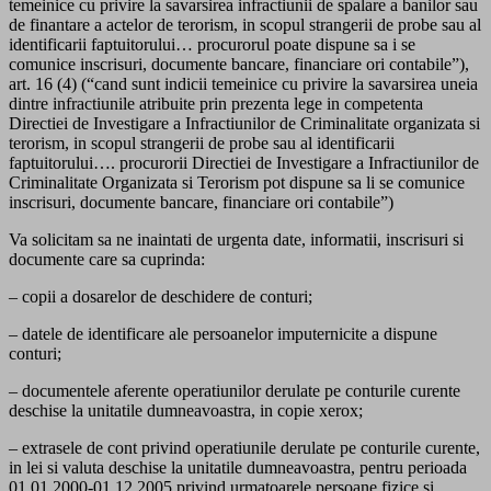
temeinice cu privire la savarsirea infractiunii de spalare a banilor sau
de finantare a actelor de terorism, in scopul strangerii de probe sau al
identificarii faptuitorului… procurorul poate dispune sa i se
comunice inscrisuri, documente bancare, financiare ori contabile”),
art. 16 (4) (“cand sunt indicii temeinice cu privire la savarsirea uneia
dintre infractiunile atribuite prin prezenta lege in competenta
Directiei de Investigare a Infractiunilor de Criminalitate organizata si
terorism, in scopul strangerii de probe sau al identificarii
faptuitorului…. procurorii Directiei de Investigare a Infractiunilor de
Criminalitate Organizata si Terorism pot dispune sa li se comunice
inscrisuri, documente bancare, financiare ori contabile”)
Va solicitam sa ne inaintati de urgenta date, informatii, inscrisuri si
documente care sa cuprinda:
– copii a dosarelor de deschidere de conturi;
– datele de identificare ale persoanelor imputernicite a dispune
conturi;
– documentele aferente operatiunilor derulate pe conturile curente
deschise la unitatile dumneavoastra, in copie xerox;
– extrasele de cont privind operatiunile derulate pe conturile curente,
in lei si valuta deschise la unitatile dumneavoastra, pentru perioada
01.01.2000-01.12.2005 privind urmatoarele persoane fizice si