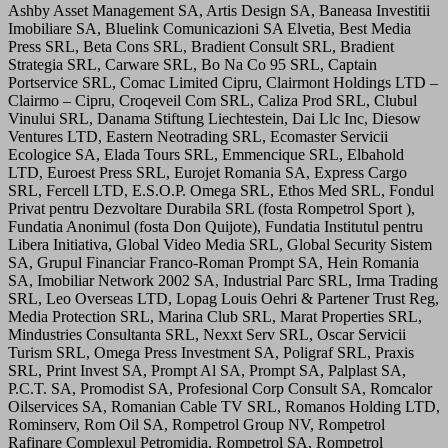
Ashby Asset Management SA, Artis Design SA, Baneasa Investitii
Imobiliare SA, Bluelink Comunicazioni SA Elvetia, Best Media
Press SRL, Beta Cons SRL, Bradient Consult SRL, Bradient
Strategia SRL, Carware SRL, Bo Na Co 95 SRL, Captain
Portservice SRL, Comac Limited Cipru, Clairmont Holdings LTD –
Clairmo – Cipru, Croqeveil Com SRL, Caliza Prod SRL, Clubul
Vinului SRL, Danama Stiftung Liechtestein, Dai Llc Inc, Diesow
Ventures LTD, Eastern Neotrading SRL, Ecomaster Servicii
Ecologice SA, Elada Tours SRL, Emmencique SRL, Elbahold
LTD, Euroest Press SRL, Eurojet Romania SA, Express Cargo
SRL, Fercell LTD, E.S.O.P. Omega SRL, Ethos Med SRL, Fondul
Privat pentru Dezvoltare Durabila SRL (fosta Rompetrol Sport ),
Fundatia Anonimul (fosta Don Quijote), Fundatia Institutul pentru
Libera Initiativa, Global Video Media SRL, Global Security Sistem
SA, Grupul Financiar Franco-Roman Prompt SA, Hein Romania
SA, Imobiliar Network 2002 SA, Industrial Parc SRL, Irma Trading
SRL, Leo Overseas LTD, Lopag Louis Oehri & Partener Trust Reg,
Media Protection SRL, Marina Club SRL, Marat Properties SRL,
Mindustries Consultanta SRL, Nexxt Serv SRL, Oscar Servicii
Turism SRL, Omega Press Investment SA, Poligraf SRL, Praxis
SRL, Print Invest SA, Prompt Al SA, Prompt SA, Palplast SA,
P.C.T. SA, Promodist SA, Profesional Corp Consult SA, Romcalor
Oilservices SA, Romanian Cable TV SRL, Romanos Holding LTD,
Rominserv, Rom Oil SA, Rompetrol Group NV, Rompetrol
Rafinare Complexul Petromidia, Rompetrol SA, Rompetrol