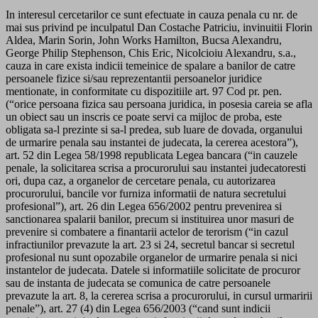
In interesul cercetarilor ce sunt efectuate in cauza penala cu nr. de
mai sus privind pe inculpatul Dan Costache Patriciu, invinuitii Florin
Aldea, Marin Sorin, John Works Hamilton, Bucsa Alexandru,
George Philip Stephenson, Chis Eric, Nicolcioiu Alexandru, s.a.,
cauza in care exista indicii temeinice de spalare a banilor de catre
persoanele fizice si/sau reprezentantii persoanelor juridice
mentionate, in conformitate cu dispozitiile art. 97 Cod pr. pen.
(“orice persoana fizica sau persoana juridica, in posesia careia se afla
un obiect sau un inscris ce poate servi ca mijloc de proba, este
obligata sa-l prezinte si sa-l predea, sub luare de dovada, organului
de urmarire penala sau instantei de judecata, la cererea acestora”),
art. 52 din Legea 58/1998 republicata Legea bancara (“in cauzele
penale, la solicitarea scrisa a procurorului sau instantei judecatoresti
ori, dupa caz, a organelor de cercetare penala, cu autorizarea
procurorului, bancile vor furniza informatii de natura secretului
profesional”), art. 26 din Legea 656/2002 pentru prevenirea si
sanctionarea spalarii banilor, precum si instituirea unor masuri de
prevenire si combatere a finantarii actelor de terorism (“in cazul
infractiunilor prevazute la art. 23 si 24, secretul bancar si secretul
profesional nu sunt opozabile organelor de urmarire penala si nici
instantelor de judecata. Datele si informatiile solicitate de procuror
sau de instanta de judecata se comunica de catre persoanele
prevazute la art. 8, la cererea scrisa a procurorului, in cursul urmaririi
penale”), art. 27 (4) din Legea 656/2003 (“cand sunt indicii