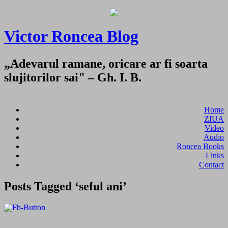
Victor Roncea Blog
„Adevarul ramane, oricare ar fi soarta
slujitorilor sai" – Gh. I. B.
Home
ZIUA
Video
Audio
Roncea Books
Links
Contact
Posts Tagged ‘seful ani’