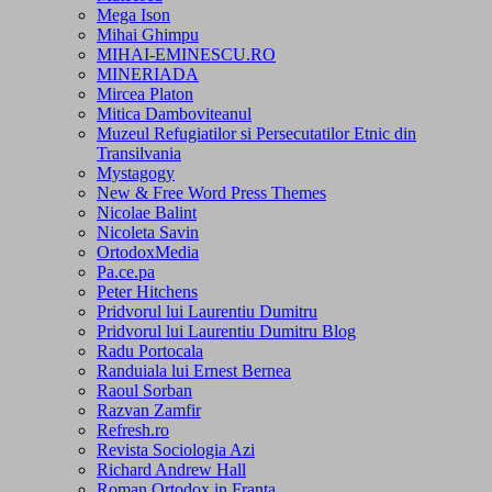
Mega Ison
Mihai Ghimpu
MIHAI-EMINESCU.RO
MINERIADA
Mircea Platon
Mitica Damboviteanul
Muzeul Refugiatilor si Persecutatilor Etnic din
Transilvania
Mystagogy
New & Free Word Press Themes
Nicolae Balint
Nicoleta Savin
OrtodoxMedia
Pa.ce.pa
Peter Hitchens
Pridvorul lui Laurentiu Dumitru
Pridvorul lui Laurentiu Dumitru Blog
Radu Portocala
Randuiala lui Ernest Bernea
Raoul Sorban
Razvan Zamfir
Refresh.ro
Revista Sociologia Azi
Richard Andrew Hall
Roman Ortodox in Franta