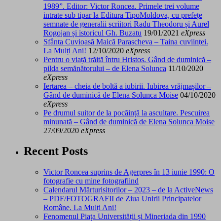
1989”. Editor: Victor Roncea. Primele trei volume
intrate sub tipar la Editura TipoMoldova, cu prefețe
semnate de generalii scriitori Radu Theodoru și Aurel
Rogojan și istoricul Gh. Buzatu
19/01/2021
eXpress
Sfânta Cuvioasă Maică Parascheva – Taina cuviinței.
La Mulți Ani!
12/10/2020
eXpress
Pentru o viață trăită întru Hristos. Gând de duminică –
pilda semănătorului – de Elena Solunca
11/10/2020
eXpress
Iertarea – cheia de boltă a iubirii. Iubirea vrăjmașilor –
Gând de duminică de Elena Solunca Moise
04/10/2020
eXpress
Pe drumul suitor de la pocăință la ascultare. Pescuirea
minunată – Gând de duminică de Elena Solunca Moise
27/09/2020
eXpress
Recent Posts
Victor Roncea suprins de Agerpres în 13 iunie 1990: O
fotografie cu mine fotografiind
Calendarul Mărturisitorilor – 2023 – de la ActiveNews
– PDF/FOTOGRAFII de Ziua Unirii Principatelor
Române. La Mulți Ani!
Fenomenul Piața Universității și Mineriada din 1990