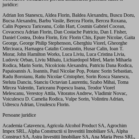
juridice:
Adrian Ion Stanescu, Aldea Florin, Baldea Alexandru, Buscu Doru,
Bucsa Alexandru, Barbu Vasile, Bercea Florin, Bercea Roxana,
Calin Popescu Tariceanu, Colin Hart, Cosmin Gabriel Cocean,
Covacescu Adrian Florin, Dan Costache Patriciu, Dan I. Fisher,
Daniel Costea, Dolea Florin, Eric Florin Chis, Epure Nicolae, Gaita
George, George Philip Stephenson, Gherghiu Viorel, Gheorghe
Mircioaca, Harnagea Catalin Constantin, Husar Calin, Ioan T.
Morar, John Hamilton Works, Luca Liviu, Luca Cristina Livia,
Ludovic Orban, Liviu Mihaiu, Lichiardopol Mirel, Marin Mihaela
Rodica, Marin Sorin, Nicolcioiu Alexandru, Patriciu Dana Rodica,
Papaioannis A. Ioannis, Paul Nicolae Pop, Potanc Sorin Sebastian,
Radu Boroianu, Ratiu Nicolae Cristopher, Sorin Rosca Stanescu,
Steluta Danciu, Stanciu Octavian Laurentiu, Szabo Mihai, Toma
Mircea Valentin, Tariceanu Popescu Ioana, Teodor Viorel
Melescanu, Verestoy Attila, Vitoratos Andrew, Vladimir Novac,
Voiculescu D. Camelia Rodica, Vulpe Sorin, Volintiru Adrian,
Udrescu Adrian, Ursulescu Florin.
Persoane juridice
Academia Catavencu, Agricola Alcohol Product SA, Agrochim
Impex SRL, Alpha Constructii si Investitii Imobiliare SA, Alpha
Construct SA, Astra Investitii Imobiliare SA, Ana Maria Press SRL,