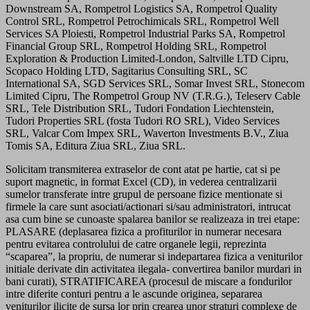
Downstream SA, Rompetrol Logistics SA, Rompetrol Quality
Control SRL, Rompetrol Petrochimicals SRL, Rompetrol Well
Services SA Ploiesti, Rompetrol Industrial Parks SA, Rompetrol
Financial Group SRL, Rompetrol Holding SRL, Rompetrol
Exploration & Production Limited-London, Saltville LTD Cipru,
Scopaco Holding LTD, Sagitarius Consulting SRL, SC
International SA, SGD Services SRL, Somar Invest SRL, Stonecom
Limited Cipru, The Rompetrol Group NV (T.R.G.), Teleserv Cable
SRL, Tele Distribution SRL, Tudori Fondation Liechtenstein,
Tudori Properties SRL (fosta Tudori RO SRL), Video Services
SRL, Valcar Com Impex SRL, Waverton Investments B.V., Ziua
Tomis SA, Editura Ziua SRL, Ziua SRL.
Solicitam transmiterea extraselor de cont atat pe hartie, cat si pe
suport magnetic, in format Excel (CD), in vederea centralizarii
sumelor transferate intre grupul de persoane fizice mentionate si
firmele la care sunt asociati/actionari si/sau administratori, intrucat
asa cum bine se cunoaste spalarea banilor se realizeaza in trei etape:
PLASARE (deplasarea fizica a profiturilor in numerar necesara
pentru evitarea controlului de catre organele legii, reprezinta
“scaparea”, la propriu, de numerar si indepartarea fizica a veniturilor
initiale derivate din activitatea ilegala- convertirea banilor murdari in
bani curati), STRATIFICAREA (procesul de miscare a fondurilor
intre diferite conturi pentru a le ascunde originea, separarea
veniturilor ilicite de sursa lor prin crearea unor straturi complexe de