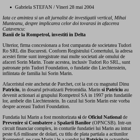
Gabriela STEFAN / Vineri 28 mai 2004
Iata ce amintea si un alt jurnalist de investigatii vertical, Mihai
Munteanu, despre implicarea celor doi tovarasi in afacerea
Catavencu:
Banii de la Rompetrol, investiti in Delta
Ulterior, firma concesionara a fost cumparata de societatea Tudori
Ro SRL din Bucuresti. Conform Registrului Comertului, la adresa
acestei firme sunt inregistrate mai multe societati ale omului de
afaceri Sorin Marin. Toate acestea, inclusiv Tudori Ro SRL, sunt
patronate prin Tudori Foundation, o fundatie din Liechtenstein,
infiintata de familia lui Sorin Marin.
Afaceristul este anchetat de Parchet, cot la cot cu magnatul Dinu
Patriciu
, in dosarul privatizarii Petromidia. Marin
si
Patriciu
au
devenit actionari ai grupului Rompetrol SA in 1997 prin fundatiile
lor, ambele din Liechtenstein. In cazul lui Sorin Marin este vorba
despre aceeasi Tudori Foundation.
Fundatia lui Marin a fost monitorizata
si
de
Oficiul
National
de
Prevenire
si
Combatere
a
Spalarii
Banilor
(OPNCSB). Intr-un
circuit financiar complex, in conturile fundatiei lui Marin au intrat
peste 6,6 milioane de dolari, cu titlu de plata partiala a actiunilor
Rompetrol, pe care Marin i le-a vandut lui
Patriciu
in octombrie