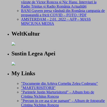
văzute de Victor Roncea și Nic Hanu. Interviuri la
Radio Trinitas și Radio România Actualități
BANI Guvern presa vândută din România campania de
propagandă a fricii COVID – FOTO / PDF
AMSTERDAM – 2.01. 2022 – AFP – MASS
MINCIUNA MEDIA
WeltKultur
Sustin Legea Apei
My Links
"Documente din Arhiva Corneliu Zelea Codreanu"
"MARTURISITORII"
"Parintele Justin Marturisitorul" – Album foto de
Cristina Nichitus Roncea
"Precum in cer asa si pe pamant" – Album de fotografie
Cristina Nichitus Roncea