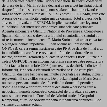
de la societatea nerezidenta Tudori Fondation. In cadrul conferintei
de presa de ieri, Marin Sorin a declarat ca nu a fost instiintat oficial
despre faptul ca este cercetat pentru spalare de bani, precizand ca
miza anchetei desfasurate de ONPCSB “este PETROM-ul, care este
o sursa de venituri ilicite pentru mii de oameni. Totul a plecat de la
adversarii privatizarii PETROM. Implicit, scandalul are legatura si
cu politicul, dar interesele economice sunt cele care primeaza.
Aceasta informare a Oficiului National de Prevenire si Combatere a
Spalarii Banilor este o dovada a faptului ca autoritatile statului au
niste instrumente incompetente”. Marin Sorin a mai aratat ca va face
o plangere penala impotriva lui Ioan Melinescu, presedintele
ONPCSB, care a semnat sesizarea catre PNA pe data de 7 mai a.c.,
in conditiile in care fusese revocat din functie cu doua zile mai
inainte, conform Hotararii publicate in Monitorul Oficial. Surse din
cadrul ONPCSB ne-au informat ca prima sesizare catre procuratura
a fost facuta in noiembrie 2003 (cum rezulta, de altfel, si din textul
informarii), iar decizia efectuarii sesizarilor se ia de catre plenul
Oficiului, din care fac parte mai multe autoritati ale statului, inclusiv
reprezentantii serviciilor secrete. De precizat faptul ca Marin Sorin
nu este o persoana straina de afacerile din domeniul petrolier,
domnia sa fiind – conform propriei declaratii – persoana care a
negociat in numele Rompetrol contractul de privatizare si care a
ramas doar membru in Consiliul de Administratie al Grupului
Rompetrol, cu rol de observator pana la finalizarea contractului de
vanzare-cumparare actiuni.