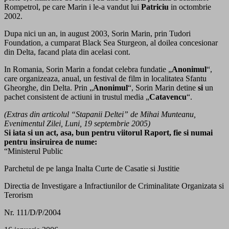
Rompetrol, pe care Marin i le-a vandut lui
Patriciu
in octombrie
2002.
Dupa nici un an, in august 2003, Sorin Marin, prin Tudori
Foundation, a cumparat Black Sea Sturgeon, al doilea concesionar
din Delta, facand plata din acelasi cont.
In Romania, Sorin Marin a fondat celebra fundatie „
Anonimul
“,
care organizeaza, anual, un festival de film in localitatea Sfantu
Gheorghe, din Delta. Prin „
Anonimul
“, Sorin Marin detine
si
un
pachet consistent de actiuni in trustul media „
Catavencu
“.
(Extras din articolul “Stapanii Deltei” de Mihai Munteanu,
Evenimentul Zilei, Luni, 19 septembrie 2005)
Si iata si un act, asa, bun pentru viitorul Raport, fie si numai
pentru insiruirea de nume:
“Ministerul Public
Parchetul de pe langa Inalta Curte de Casatie si Justitie
Directia de Investigare a Infractiunilor de Criminalitate Organizata si
Terorism
Nr. 111/D/P/2004