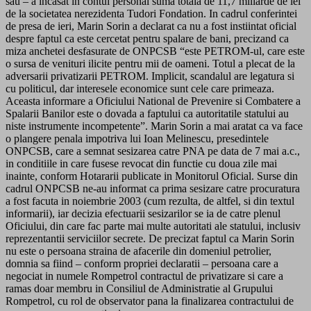
sau – a incasat in contul personal suma totala de 11,7 miliarde de lei
de la societatea nerezidenta Tudori Fondation. In cadrul conferintei
de presa de ieri, Marin Sorin a declarat ca nu a fost instiintat oficial
despre faptul ca este cercetat pentru spalare de bani, precizand ca
miza anchetei desfasurate de ONPCSB “este PETROM-ul, care este
o sursa de venituri ilicite pentru mii de oameni. Totul a plecat de la
adversarii privatizarii PETROM. Implicit, scandalul are legatura si
cu politicul, dar interesele economice sunt cele care primeaza.
Aceasta informare a Oficiului National de Prevenire si Combatere a
Spalarii Banilor este o dovada a faptului ca autoritatile statului au
niste instrumente incompetente”. Marin Sorin a mai aratat ca va face
o plangere penala impotriva lui Ioan Melinescu, presedintele
ONPCSB, care a semnat sesizarea catre PNA pe data de 7 mai a.c.,
in conditiile in care fusese revocat din functie cu doua zile mai
inainte, conform Hotararii publicate in Monitorul Oficial. Surse din
cadrul ONPCSB ne-au informat ca prima sesizare catre procuratura
a fost facuta in noiembrie 2003 (cum rezulta, de altfel, si din textul
informarii), iar decizia efectuarii sesizarilor se ia de catre plenul
Oficiului, din care fac parte mai multe autoritati ale statului, inclusiv
reprezentantii serviciilor secrete. De precizat faptul ca Marin Sorin
nu este o persoana straina de afacerile din domeniul petrolier,
domnia sa fiind – conform propriei declaratii – persoana care a
negociat in numele Rompetrol contractul de privatizare si care a
ramas doar membru in Consiliul de Administratie al Grupului
Rompetrol, cu rol de observator pana la finalizarea contractului de