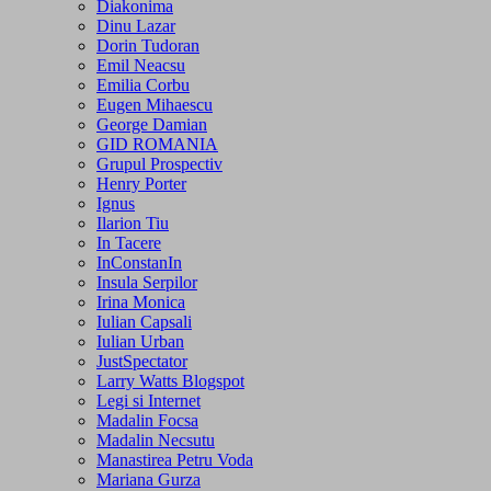
Diakonima
Dinu Lazar
Dorin Tudoran
Emil Neacsu
Emilia Corbu
Eugen Mihaescu
George Damian
GID ROMANIA
Grupul Prospectiv
Henry Porter
Ignus
Ilarion Tiu
In Tacere
InConstanIn
Insula Serpilor
Irina Monica
Iulian Capsali
Iulian Urban
JustSpectator
Larry Watts Blogspot
Legi si Internet
Madalin Focsa
Madalin Necsutu
Manastirea Petru Voda
Mariana Gurza