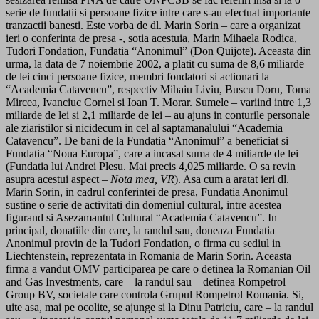
serie de fundatii si persoane fizice intre care s-au efectuat importante
tranzactii banesti. Este vorba de dl. Marin Sorin – care a organizat
ieri o conferinta de presa -, sotia acestuia, Marin Mihaela Rodica,
Tudori Fondation, Fundatia “Anonimul” (Don Quijote). Aceasta din
urma, la data de 7 noiembrie 2002, a platit cu suma de 8,6 miliarde
de lei cinci persoane fizice, membri fondatori si actionari la
“Academia Catavencu”, respectiv Mihaiu Liviu, Buscu Doru, Toma
Mircea, Ivanciuc Cornel si Ioan T. Morar. Sumele – variind intre 1,3
miliarde de lei si 2,1 miliarde de lei – au ajuns in conturile personale
ale ziaristilor si nicidecum in cel al saptamanalului “Academia
Catavencu”. De bani de la Fundatia “Anonimul” a beneficiat si
Fundatia “Noua Europa”, care a incasat suma de 4 miliarde de lei
(Fundatia lui Andrei Plesu. Mai precis 4,025 miliarde. O sa revin
asupra acestui aspect –
Nota mea, VR
). Asa cum a aratat ieri dl.
Marin Sorin, in cadrul conferintei de presa, Fundatia Anonimul
sustine o serie de activitati din domeniul cultural, intre acestea
figurand si Asezamantul Cultural “Academia Catavencu”. In
principal, donatiile din care, la randul sau, doneaza Fundatia
Anonimul provin de la Tudori Fondation, o firma cu sediul in
Liechtenstein, reprezentata in Romania de Marin Sorin. Aceasta
firma a vandut OMV participarea pe care o detinea la Romanian Oil
and Gas Investments, care – la randul sau – detinea Rompetrol
Group BV, societate care controla Grupul Rompetrol Romania. Si,
uite asa, mai pe ocolite, se ajunge si la Dinu Patriciu, care – la randul