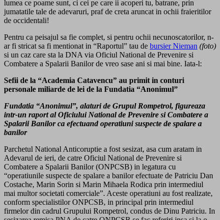
lumea ce poame sunt, ci cei pe care ii acoperi tu, batrane, prin
jumatatile tale de adevaruri, praf de creta aruncat in ochii fraieritilor
de occidentali!
Pentru ca peisajul sa fie complet, si pentru ochii necunoscatorilor, n-
ar fi stricat sa fi mentionat in “Raportul” tau de
bursier Nieman
(foto)
si un caz care sta la DNA via Oficiul National de Prevenire si
Combatere a Spalarii Banilor de vreo sase ani si mai bine. Iata-l:
Sefii de la “Academia Catavencu” au primit in conturi
personale miliarde de lei de la Fundatia “Anonimul”
Fundatia “Anonimul”, alaturi de Grupul Rompetrol, figureaza
intr-un raport al Oficiului National de Prevenire si Combatere a
Spalarii Banilor ca efectuand operatiuni suspecte de spalare a
banilor
Parchetul National Anticoruptie a fost sesizat, asa cum aratam in
Adevarul de ieri, de catre Oficiul National de Prevenire si
Combatere a Spalarii Banilor (ONPCSB) in legatura cu
“operatiunile suspecte de spalare a banilor efectuate de Patriciu Dan
Costache, Marin Sorin si Marin Mihaela Rodica prin intermediul
mai multor societati comerciale”. Aceste operatiuni au fost realizate,
conform specialistilor ONPCSB, in principal prin intermediul
firmelor din cadrul Grupului Rompetrol, condus de Dinu Patriciu. In
sesizarea remisa PNA de catre ONPCSB se fac referiri insa si la o