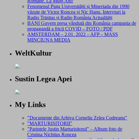
Române. La Mulți Ani!
Fenomenul Piața Universității și Mineriada din 1990
văzute de Victor Roncea și Nic Hanu. Interviuri la
Radio Trinitas și Radio România Actualități
BANI Guvern presa vândută din România campania de
propagandă a fricii COVID – FOTO / PDF
AMSTERDAM – 2.01. 2022 – AFP – MASS
MINCIUNA MEDIA
WeltKultur
Sustin Legea Apei
My Links
"Documente din Arhiva Corneliu Zelea Codreanu"
"MARTURISITORII"
"Parintele Justin Marturisitorul" – Album foto de
Cristina Nichitus Roncea