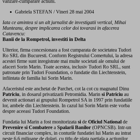
vanzare-cumparare actiuni.
Gabriela STEFAN / Vineri 28 mai 2004
Iata ce amintea si un alt jurnalist de investigatii vertical, Mihai
Munteanu, despre implicarea celor doi tovarasi in afacerea
Catavencu:
Banii de la Rompetrol, investiti in Delta
Ulterior, firma concesionara a fost cumparata de societatea Tudori
Ro SRL din Bucuresti. Conform Registrului Comertului, la adresa
acestei firme sunt inregistrate mai multe societati ale omului de
afaceri Sorin Marin. Toate acestea, inclusiv Tudori Ro SRL, sunt
patronate prin Tudori Foundation, o fundatie din Liechtenstein,
infiintata de familia lui Sorin Marin.
Afaceristul este anchetat de Parchet, cot la cot cu magnatul Dinu
Patriciu
, in dosarul privatizarii Petromidia. Marin
si
Patriciu
au
devenit actionari ai grupului Rompetrol SA in 1997 prin fundatiile
lor, ambele din Liechtenstein. In cazul lui Sorin Marin este vorba
despre aceeasi Tudori Foundation.
Fundatia lui Marin a fost monitorizata
si
de
Oficiul
National
de
Prevenire
si
Combatere
a
Spalarii
Banilor
(OPNCSB). Intr-un
circuit financiar complex, in conturile fundatiei lui Marin au intrat
peste 6,6 milioane de dolari, cu titlu de plata partiala a actiunilor