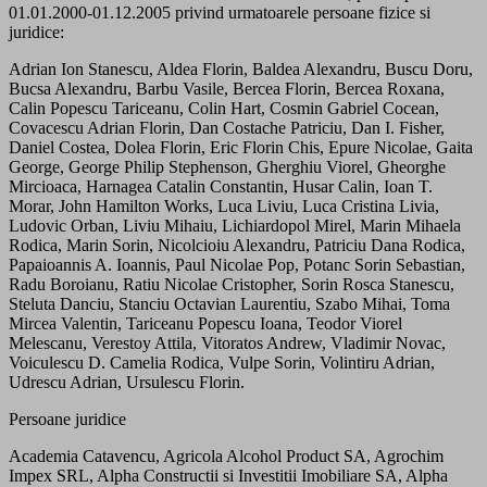
01.01.2000-01.12.2005 privind urmatoarele persoane fizice si
juridice:
Adrian Ion Stanescu, Aldea Florin, Baldea Alexandru, Buscu Doru,
Bucsa Alexandru, Barbu Vasile, Bercea Florin, Bercea Roxana,
Calin Popescu Tariceanu, Colin Hart, Cosmin Gabriel Cocean,
Covacescu Adrian Florin, Dan Costache Patriciu, Dan I. Fisher,
Daniel Costea, Dolea Florin, Eric Florin Chis, Epure Nicolae, Gaita
George, George Philip Stephenson, Gherghiu Viorel, Gheorghe
Mircioaca, Harnagea Catalin Constantin, Husar Calin, Ioan T.
Morar, John Hamilton Works, Luca Liviu, Luca Cristina Livia,
Ludovic Orban, Liviu Mihaiu, Lichiardopol Mirel, Marin Mihaela
Rodica, Marin Sorin, Nicolcioiu Alexandru, Patriciu Dana Rodica,
Papaioannis A. Ioannis, Paul Nicolae Pop, Potanc Sorin Sebastian,
Radu Boroianu, Ratiu Nicolae Cristopher, Sorin Rosca Stanescu,
Steluta Danciu, Stanciu Octavian Laurentiu, Szabo Mihai, Toma
Mircea Valentin, Tariceanu Popescu Ioana, Teodor Viorel
Melescanu, Verestoy Attila, Vitoratos Andrew, Vladimir Novac,
Voiculescu D. Camelia Rodica, Vulpe Sorin, Volintiru Adrian,
Udrescu Adrian, Ursulescu Florin.
Persoane juridice
Academia Catavencu, Agricola Alcohol Product SA, Agrochim
Impex SRL, Alpha Constructii si Investitii Imobiliare SA, Alpha