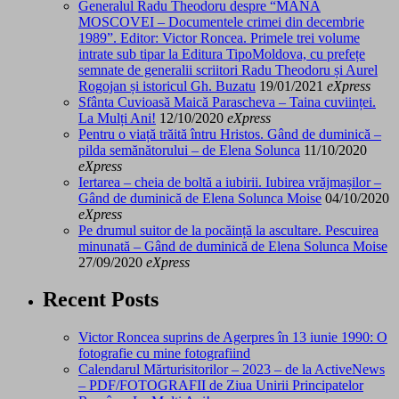
Generalul Radu Theodoru despre “MÂNA
MOSCOVEI – Documentele crimei din decembrie
1989”. Editor: Victor Roncea. Primele trei volume
intrate sub tipar la Editura TipoMoldova, cu prefețe
semnate de generalii scriitori Radu Theodoru și Aurel
Rogojan și istoricul Gh. Buzatu
19/01/2021
eXpress
Sfânta Cuvioasă Maică Parascheva – Taina cuviinței.
La Mulți Ani!
12/10/2020
eXpress
Pentru o viață trăită întru Hristos. Gând de duminică –
pilda semănătorului – de Elena Solunca
11/10/2020
eXpress
Iertarea – cheia de boltă a iubirii. Iubirea vrăjmașilor –
Gând de duminică de Elena Solunca Moise
04/10/2020
eXpress
Pe drumul suitor de la pocăință la ascultare. Pescuirea
minunată – Gând de duminică de Elena Solunca Moise
27/09/2020
eXpress
Recent Posts
Victor Roncea suprins de Agerpres în 13 iunie 1990: O
fotografie cu mine fotografiind
Calendarul Mărturisitorilor – 2023 – de la ActiveNews
– PDF/FOTOGRAFII de Ziua Unirii Principatelor