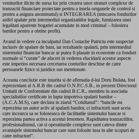
veniturilor ilicite de sursa lor prin crearea unor straturi complexe de
tranzactii financiare proiectate pentru a insela orrganele de control si
pentru a asigura anonimatul) si INTEGRAREA (miscarea fondurilor
astfel spalate prin intermediul organizatiilor legale, furnizarea unei
legalitati aparente bogatiei acumulate in mod criminal – folosirea
banilor pentru a obtine profit).
Avand in vedere ca inculpatul Dan Costache Patriciu este suspectat
inclusiv de spalare de bani, iar rezultatele spalarii, prin intermediul
sistemului financiar bancar ar putea fi plasate in economie ca fonduri
normale si “curate” de afaceri in vederea elucidarii acestor aspecte
este imperios necesara cercetarea conturilor deschise de catre
persoanele fizice si juridice sus mentionate.
Aceasta concluzie este intarita si de afirmatia d-lui Doru Bulata, fost
reprezentant al A.R.B din cadrul O.N.P.C.S.B., in prezent Directorul
Unitatii de Conformitate din cadrul B.C.R., membru in asociatia
specialistilor certificate in lupta impotriva spalarii banilor –
(A.C.A.M.S), care declara in ziarul “Cotidianul”: “bancile nu
reprezinta un autor activ al spalarii banilor, ci infractorii sunt aceia
care incearca sa se foloseasca de facilitatile sistemului bancar si
reprezinta partea activa a acestui fenomen. Rapiditatea tranzactiilor,
profesionalismul, cat si operatiunile complexe sunt cateva dintre
avantajele sistemului bancar care sunt folosite insa in alte scopuri de
catre infractori”.