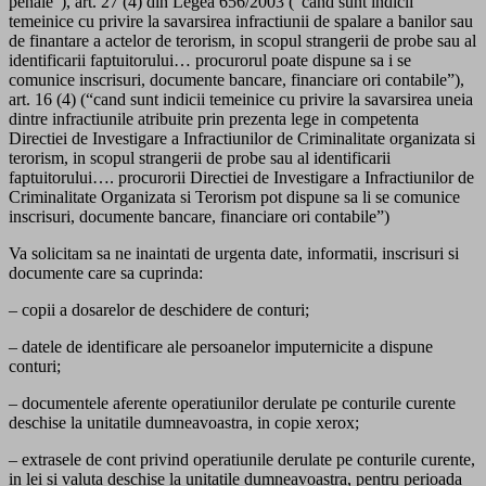
penale”), art. 27 (4) din Legea 656/2003 (“cand sunt indicii
temeinice cu privire la savarsirea infractiunii de spalare a banilor sau
de finantare a actelor de terorism, in scopul strangerii de probe sau al
identificarii faptuitorului… procurorul poate dispune sa i se
comunice inscrisuri, documente bancare, financiare ori contabile”),
art. 16 (4) (“cand sunt indicii temeinice cu privire la savarsirea uneia
dintre infractiunile atribuite prin prezenta lege in competenta
Directiei de Investigare a Infractiunilor de Criminalitate organizata si
terorism, in scopul strangerii de probe sau al identificarii
faptuitorului…. procurorii Directiei de Investigare a Infractiunilor de
Criminalitate Organizata si Terorism pot dispune sa li se comunice
inscrisuri, documente bancare, financiare ori contabile”)
Va solicitam sa ne inaintati de urgenta date, informatii, inscrisuri si
documente care sa cuprinda:
– copii a dosarelor de deschidere de conturi;
– datele de identificare ale persoanelor imputernicite a dispune
conturi;
– documentele aferente operatiunilor derulate pe conturile curente
deschise la unitatile dumneavoastra, in copie xerox;
– extrasele de cont privind operatiunile derulate pe conturile curente,
in lei si valuta deschise la unitatile dumneavoastra, pentru perioada