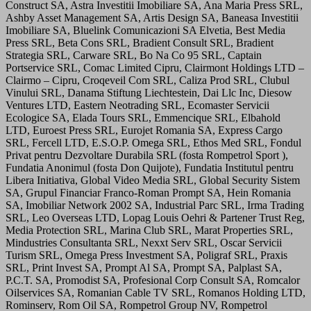
Construct SA, Astra Investitii Imobiliare SA, Ana Maria Press SRL,
Ashby Asset Management SA, Artis Design SA, Baneasa Investitii
Imobiliare SA, Bluelink Comunicazioni SA Elvetia, Best Media
Press SRL, Beta Cons SRL, Bradient Consult SRL, Bradient
Strategia SRL, Carware SRL, Bo Na Co 95 SRL, Captain
Portservice SRL, Comac Limited Cipru, Clairmont Holdings LTD –
Clairmo – Cipru, Croqeveil Com SRL, Caliza Prod SRL, Clubul
Vinului SRL, Danama Stiftung Liechtestein, Dai Llc Inc, Diesow
Ventures LTD, Eastern Neotrading SRL, Ecomaster Servicii
Ecologice SA, Elada Tours SRL, Emmencique SRL, Elbahold
LTD, Euroest Press SRL, Eurojet Romania SA, Express Cargo
SRL, Fercell LTD, E.S.O.P. Omega SRL, Ethos Med SRL, Fondul
Privat pentru Dezvoltare Durabila SRL (fosta Rompetrol Sport ),
Fundatia Anonimul (fosta Don Quijote), Fundatia Institutul pentru
Libera Initiativa, Global Video Media SRL, Global Security Sistem
SA, Grupul Financiar Franco-Roman Prompt SA, Hein Romania
SA, Imobiliar Network 2002 SA, Industrial Parc SRL, Irma Trading
SRL, Leo Overseas LTD, Lopag Louis Oehri & Partener Trust Reg,
Media Protection SRL, Marina Club SRL, Marat Properties SRL,
Mindustries Consultanta SRL, Nexxt Serv SRL, Oscar Servicii
Turism SRL, Omega Press Investment SA, Poligraf SRL, Praxis
SRL, Print Invest SA, Prompt Al SA, Prompt SA, Palplast SA,
P.C.T. SA, Promodist SA, Profesional Corp Consult SA, Romcalor
Oilservices SA, Romanian Cable TV SRL, Romanos Holding LTD,
Rominserv, Rom Oil SA, Rompetrol Group NV, Rompetrol