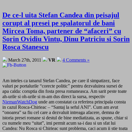
De ce-l uita Stefan Candea din peisajul
corupt al presei pe spalatorul de bani
Mircea Toma, partener de “afaceri” cu
Sorin Ovidiu Vintu, Dinu Patriciu si Sorin
Rosca Stanescu
March 27th, 2011
VR
4 Comments »
Am inteles ca tanarul Stefan Candea, pe care il simpatizez, face
valuri pe portalurile “corecte politic” pentru dezvaluirea sursei de
apa calda: coruptia din fosta presa romaneasca. Am sarit peste toate
ah-urile si oh-urile si m-am dus direct la sursa, respectiv
NiemanWatchDog
unde am constatat ca referirea principala consta
in cazul Rosca-Chirieac – “Santaj la seful ANI”. Cum am avut
“onoarea” sa fiu cel care a dezvaluit intreaga afacere, demna de
istoria presei romane si destul de bine mediatizata, as spune, chiar si
cu numele meu “uitat”, imi permit acum sa-i dau si un sfat lui
Candea: Nu Rosca si Chirieac sunt problema, caci acum ii stie toata