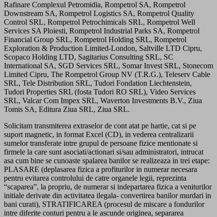
Rafinare Complexul Petromidia, Rompetrol SA, Rompetrol
Downstream SA, Rompetrol Logistics SA, Rompetrol Quality
Control SRL, Rompetrol Petrochimicals SRL, Rompetrol Well
Services SA Ploiesti, Rompetrol Industrial Parks SA, Rompetrol
Financial Group SRL, Rompetrol Holding SRL, Rompetrol
Exploration & Production Limited-London, Saltville LTD Cipru,
Scopaco Holding LTD, Sagitarius Consulting SRL, SC
International SA, SGD Services SRL, Somar Invest SRL, Stonecom
Limited Cipru, The Rompetrol Group NV (T.R.G.), Teleserv Cable
SRL, Tele Distribution SRL, Tudori Fondation Liechtenstein,
Tudori Properties SRL (fosta Tudori RO SRL), Video Services
SRL, Valcar Com Impex SRL, Waverton Investments B.V., Ziua
Tomis SA, Editura Ziua SRL, Ziua SRL.
Solicitam transmiterea extraselor de cont atat pe hartie, cat si pe
suport magnetic, in format Excel (CD), in vederea centralizarii
sumelor transferate intre grupul de persoane fizice mentionate si
firmele la care sunt asociati/actionari si/sau administratori, intrucat
asa cum bine se cunoaste spalarea banilor se realizeaza in trei etape:
PLASARE (deplasarea fizica a profiturilor in numerar necesara
pentru evitarea controlului de catre organele legii, reprezinta
“scaparea”, la propriu, de numerar si indepartarea fizica a veniturilor
initiale derivate din activitatea ilegala- convertirea banilor murdari in
bani curati), STRATIFICAREA (procesul de miscare a fondurilor
intre diferite conturi pentru a le ascunde originea, separarea