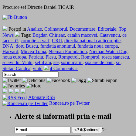
Procuror-sef Directie Daniel TICAIR
Posted in
Analize
,
Colimatorul
,
Documentare
,
Editoriale
,
Top
News
Tags:
Bogdan Chirieac
,
catalin macovei
,
Catavencu
,
ce
face sri?
,
coruptie la varf
,
CRJI
,
directia nationala anticoruptie
,
DNA
,
doru Buscu
,
fundatia anonimul
,
fundatia noua europa
,
Harvard
,
Mircea Toma
,
Nieman Foundation
,
Nieman Watch Dog
,
noua europa
,
Patriciu
,
Plesu
,
Rompetrol
,
Romptrol
,
rosca stanescu
,
sclavii lui Vintu
,
seful ani
,
sie
,
sorin marin
,
spalare de bani
,
sri
,
Stefan Candea
,
vintu
4 Comments »
Abonare RSS
Roncea.ro pe Twitter
Alerte si informatii prin e-mail
'>