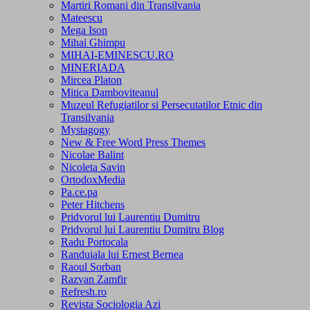
Martiri Romani din Transilvania
Mateescu
Mega Ison
Mihai Ghimpu
MIHAI-EMINESCU.RO
MINERIADA
Mircea Platon
Mitica Damboviteanul
Muzeul Refugiatilor si Persecutatilor Etnic din
Transilvania
Mystagogy
New & Free Word Press Themes
Nicolae Balint
Nicoleta Savin
OrtodoxMedia
Pa.ce.pa
Peter Hitchens
Pridvorul lui Laurentiu Dumitru
Pridvorul lui Laurentiu Dumitru Blog
Radu Portocala
Randuiala lui Ernest Bernea
Raoul Sorban
Razvan Zamfir
Refresh.ro
Revista Sociologia Azi