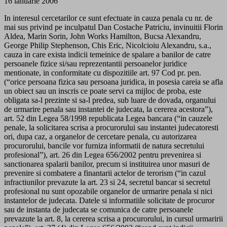
16 ianuarie 2006
In interesul cercetarilor ce sunt efectuate in cauza penala cu nr. de
mai sus privind pe inculpatul Dan Costache Patriciu, invinuitii Florin
Aldea, Marin Sorin, John Works Hamilton, Bucsa Alexandru,
George Philip Stephenson, Chis Eric, Nicolcioiu Alexandru, s.a.,
cauza in care exista indicii temeinice de spalare a banilor de catre
persoanele fizice si/sau reprezentantii persoanelor juridice
mentionate, in conformitate cu dispozitiile art. 97 Cod pr. pen.
(“orice persoana fizica sau persoana juridica, in posesia careia se afla
un obiect sau un inscris ce poate servi ca mijloc de proba, este
obligata sa-l prezinte si sa-l predea, sub luare de dovada, organului
de urmarire penala sau instantei de judecata, la cererea acestora”),
art. 52 din Legea 58/1998 republicata Legea bancara (“in cauzele
penale, la solicitarea scrisa a procurorului sau instantei judecatoresti
ori, dupa caz, a organelor de cercetare penala, cu autorizarea
procurorului, bancile vor furniza informatii de natura secretului
profesional”), art. 26 din Legea 656/2002 pentru prevenirea si
sanctionarea spalarii banilor, precum si instituirea unor masuri de
prevenire si combatere a finantarii actelor de terorism (“in cazul
infractiunilor prevazute la art. 23 si 24, secretul bancar si secretul
profesional nu sunt opozabile organelor de urmarire penala si nici
instantelor de judecata. Datele si informatiile solicitate de procuror
sau de instanta de judecata se comunica de catre persoanele
prevazute la art. 8, la cererea scrisa a procurorului, in cursul urmaririi