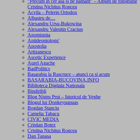
"Precum in cer asa si pe pamant" – Album de fotografie
Cristina Nichitus Roncea
Acvila – Pelerin Ortodox
Albastru de…
Alexandru Ursu-Bukowina
Alexandru Valentin Craciun
Anomismia
Antideontologu'
Apostolia
Artizanescu
Ascetic Experience
Aurel Agache
BadPolitics
Basarabia la Rascruce – atunci ca si acum
BASARABIA-BUCOVINA.INFO
Biblioteca Digitala Nationala
Bindiribli
Blog Nistru Prut – Istoricul de Veghe
Blogul lui Donkeypapuas
Bogdan Stanciu
Camelia Tabacu
CIVIC MEDIA
Cristian Botez
Cristina Nichitus Roncea
Dan Tanasa