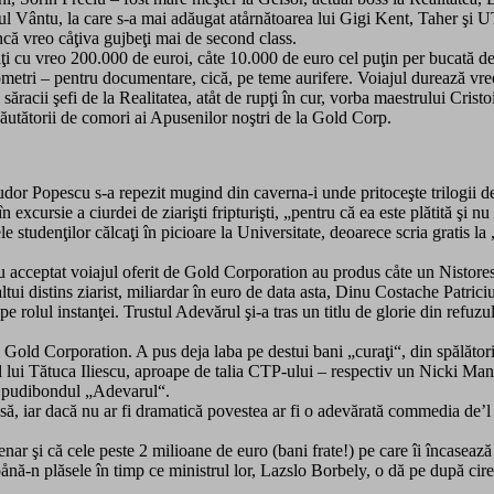
 Vântu, la care s-a mai adăugat atårnătoarea lui Gigi Kent, Taher şi UT
ncă vreo cåţiva gujbeţi mai de second class.
ajaţi cu vreo 200.000 de euroi, cåte 10.000 de euro cel puţin per bucată d
tri – pentru documentare, cică, pe teme aurifere. Voiajul durează vreo ze
cii şefi de la Realitatea, atåt de rupţi în cur, vorba maestrului Cristoi
ăutătorii de comori ai Apusenilor noştri de la Gold Corp.
udor Popescu s-a repezit mugind din caverna-i unde pritoceşte trilogii de 
n excursie a ciurdei de ziarişti fripturişti, „pentru că ea este plătită şi n
e studenţilor călcaţi în picioare la Universitate, deoarece scria gratis la 
 au acceptat voiajul oferit de Gold Corporation au produs cåte un Nistores
ltui distins ziarist, miliardar în euro de data asta, Dinu Costache Patrici
pe rolul instanţei. Trustul Adevărul şi-a tras un titlu de glorie din refu
ui Gold Corporation. A pus deja laba pe destui bani „curaţi“, din spălăt
al lui Tătuca Iliescu, aproape de talia CTP-ului – respectiv un Nicki M
lă pudibondul „Adevarul“.
 iar dacă nu ar fi dramatică povestea ar fi o adevărată commedia de’l ar
nar şi că cele peste 2 milioane de euro (bani frate!) pe care îi încaseaz
ånă-n plăsele în timp ce ministrul lor, Lazslo Borbely, o dă pe după cire