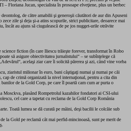
I – Floriana Jucan, specialista în prosoape elveţiene, plus un berbec
e deontolog, de către amabilii şi generoşii căutători de aur din Apuseni
ce zile şi deja şi-a atins scopurile, strict publicitare, deoarece mai
u, încåt au ajuns să ciugulească de pe jos nugget-urile otrăvite
science fiction (în care Iliescu trăieşte forever, transformat în Robo
u poate să asigure obiectivitatea jurnalistului“ – se subînţelege că
„Adevărul“, acelaşi ziar care îi solicită părerea şi azi, cånd vine vorba
cu, ziaristul milionar în euro, bani cåştigaţi numai şi numai pe căi
u, cap de crimă organizată la nivel internaţional, pentru a cita din
zul banilor de la Gold Corp, pe care îl poartă cam cum ar purta o
oria Mosckva, plasånd Rompetrolul kazahilor fondatori ai CSI-ului
anolescu, cel care a tapetat cu reclama de la Gold Corp Romånia
te. Toată lumea se dă curată pe måini, deşi bacilii le colcăie sub
ă de la Gold pe reclamă cåt mai perfid-mincinoasă, sunt pe merit de
ş.