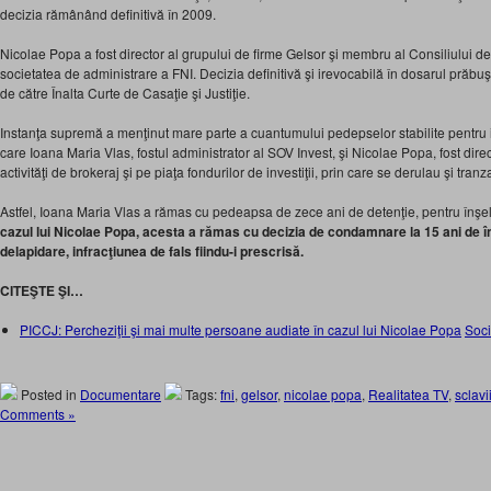
decizia rămânând definitivă în 2009.
Nicolae Popa a fost director al grupului de firme Gelsor şi membru al Consiliului de
societatea de administrare a FNI. Decizia definitivă şi irevocabilă în dosarul prăbuşi
de către Înalta Curte de Casaţie şi Justiţie.
Instanţa supremă a menţinut mare parte a cuantumului pedepselor stabilite pentru in
care Ioana Maria Vlas, fostul administrator al SOV Invest, şi Nicolae Popa, fost direc
activităţi de brokeraj şi pe piaţa fondurilor de investiţii, prin care se derulau şi tranz
Astfel, Ioana Maria Vlas a rămas cu pedeapsa de zece ani de detenţie, pentru înşel
cazul lui Nicolae Popa, acesta a rămas cu decizia de condamnare la 15 ani de î
delapidare, infracţiunea de fals fiindu-i prescrisă.
CITEŞTE ŞI…
PICCJ: Percheziţii şi mai multe persoane audiate în cazul lui Nicolae Popa
Soci
Posted in
Documentare
Tags:
fni
,
gelsor
,
nicolae popa
,
Realitatea TV
,
sclavi
Comments »