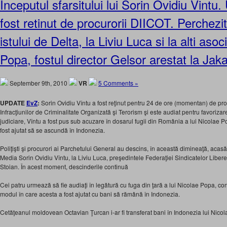
Inceputul sfarsitului lui Sorin Ovidiu Vint
fost retinut de procurorii DIICOT. Perchezi
istului de Delta, la Liviu Luca si la alti asoc
Popa, fostul director Gelsor arestat la Jak
September 9th, 2010
VR
5 Comments »
UPDATE
EvZ
:
Sorin Ovidiu Vîntu a fost reţinut pentru 24 de ore (momentan) de proc
Infracţiunilor de Criminalitate Organizată şi Terorism şi este audiat pentru favorizare
judiciare, Vîntu a fost pus sub acuzare în dosarul fugii din România a lui Nicolae P
fost ajutat să se ascundă în Indonezia.
Poliţişti şi procurori ai Parchetului General au descins, în această dimineaţă, acasă 
Media Sorin Ovidiu Vîntu, la Liviu Luca, preşedintele Federaţiei Sindicatelor Liber
Stoian. În acest moment, descinderile continuă
Cei patru urmează să fie audiaţi în legătură cu fuga din ţară a lui Nicolae Popa, con
modul în care acesta a fost ajutat cu bani să rămână în Indonezia.
Cetăţeanul moldovean Octavian Ţurcan i-ar fi transferat bani în Indonezia lui Nico