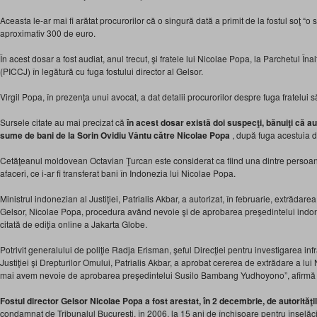
Aceasta le-ar mai fi arătat procurorilor că o singură dată a primit de la fostul soţ “o
aproximativ 300 de euro.
În acest dosar a fost audiat, anul trecut, şi fratele lui Nicolae Popa, la Parchetul Înal
(PICCJ) în legătură cu fuga fostului director al Gelsor.
Virgil Popa, în prezenţa unui avocat, a dat detalii procurorilor despre fuga fratelui
Sursele citate au mai precizat că
în acest dosar există doi suspecţi, bănuiţi că 
sume de bani de la Sorin Ovidiu Vântu către Nicolae Popa
, după fuga acestuia
Cetăţeanul moldovean Octavian Ţurcan este considerat ca fiind una dintre persoan
afaceri, ce i-ar fi transferat bani în Indonezia lui Nicolae Popa.
Ministrul indonezian al Justiţiei, Patrialis Akbar, a autorizat, în februarie, extrădare
Gelsor, Nicolae Popa, procedura având nevoie şi de aprobarea preşedintelui indone
citată de ediţia online a Jakarta Globe.
Potrivit generalului de poliţie Radja Erisman, şeful Direcţiei pentru investigarea inf
Justiţiei şi Drepturilor Omului, Patrialis Akbar, a aprobat cererea de extrădare a l
mai avem nevoie de aprobarea preşedintelui Susilo Bambang Yudhoyono”, afirmă g
Fostul director Gelsor Nicolae Popa a fost arestat, în 2 decembrie, de autorităţi
condamnat de Tribunalul Bucureşti, în 2006, la 15 ani de închisoare pentru înşelăci