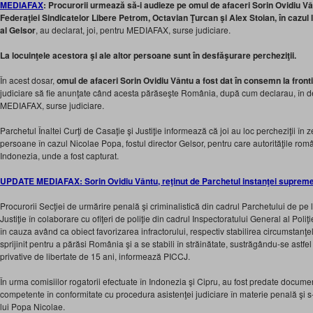
MEDIAFAX
: Procurorii urmează să-i audieze pe omul de afaceri Sorin Ovidiu Vâ
Federaţiei Sindicatelor Libere Petrom, Octavian Ţurcan şi Alex Stoian, în cazul l
al Gelsor
, au declarat, joi, pentru MEDIAFAX, surse judiciare.
La locuinţele acestora şi ale altor persoane sunt în desfăşurare percheziţii.
În acest dosar,
omul de afaceri Sorin Ovidiu Vântu a fost dat în consemn la front
judiciare să fie anunţate când acesta părăseşte România, după cum declarau, în 
MEDIAFAX, surse judiciare.
Parchetul Înaltei Curţi de Casaţie şi Justiţie informează că joi au loc percheziţii în z
persoane în cazul Nicolae Popa, fostul director Gelsor, pentru care autorităţile rom
Indonezia, unde a fost capturat.
UPDATE MEDIAFAX: Sorin Ovidiu Vântu, reţinut de Parchetul instanţei suprem
Procurorii Secţiei de urmărire penală şi criminalistică din cadrul Parchetului de pe 
Justiţie în colaborare cu ofiţeri de poliţie din cadrul Inspectoratului General al Pol
în cauza având ca obiect favorizarea infractorului, respectiv stabilirea circumstanţe
sprijinit pentru a părăsi România şi a se stabili în străinătate, sustrăgându-se ast
privative de libertate de 15 ani, informează PICCJ.
În urma comisiilor rogatorii efectuate în Indonezia şi Cipru, au fost predate documen
competente în conformitate cu procedura asistenţei judiciare în materie penală şi s
lui Popa Nicolae.