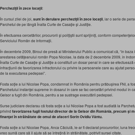
Percheziţii în zece locaţii
:
În cursul zilei de joi,
sunt în derulare percheziţii în zece locaţii
, iar o serie de per
Parchetul de pe lângă Înalta Curte de Casaţie şi Justiţie.
În efectuarea cercetărilor, procurorii şi poliţiştii sunt sprijiniţi, conform competenţelo
Serviciului Român de Informaţii.
În decembrie 2009, Biroul de presă al Ministerului Public a comunicat că, “în baza in
arestarea cetăţeanului român Popa Nicolae, la data de 2 decembrie 2009, în Indon
Înalta Curte de Casaţie şi Justiţie a constituit un dosar penal în care se efectuează 
infracţiunii de favorizarea infractorului cu privire la persoanele care au ajutat p
de la executarea pedepsei”.
Fosta soţie a lui Nicolae Popa, condamnat în România pentru prăbuşirea FNI, a fost
Parchetului instanţei supreme în dosarul în care se fac cercetări privind modul în car
Gelsor a fugit din România, pentru a se sustrage executării pedepsei.
Surse judiciare declarau că fosta soţie a lui Nicolae Popa a fost audiată la Parchet
privind
favorizarea fugii fostului director de la Gelsor din România, precum şi m
finanţat în străinătate de omul de afaceri Sorin Ovidiu Vântu.
Fosta soţie a lui Nicolae Popa, Anca Căciulă, le-ar fi declarat procurorilor, luna trec
vreo sumă care să îl ajute să se întreţină în străinătate, potrivit sursei citate.