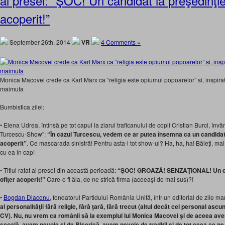
al presei: “ŞOC! Un candidat la preşedinţie
acoperit!”
September 26th, 2014
VR
4 Comments »
Monica Macovei crede ca Karl Marx ca “religia este opiumul popoarelor” si, inspirata
maimuta
Bumbistica zilei:
• Elena Udrea, întinsă pe tot capul la ziarul traficanului de copii Cristian Burci, învâ
Turcescu-Show”:
“În cazul Turcescu, vedem ce ar putea însemna ca un candidat s
acoperit”
. Ce mascarada sinistră! Pentru asta-i tot show-ul? Ha, ha, ha! Băieţi, mai
cu ea în cap!
• Titlul ratat al presei din această perioadă:
“ŞOC! GROAZĂ! SENZAŢIONAL! Un cand
ofiţer acoperit!”
Care-o fi ăla, de ne strică firma (aceeaşi de mai sus)?!
•
Bogdan Diaconu
, fondatorul Partidului România Unită, într-un editorial de zile ma
al personalităţii fără religie, fără ţară, fără trecut (altul decât cel personal ascu
CV). Nu, nu vrem ca românii să ia exemplul lui Monica Macovei şi de aceea avem
şcoală, avem nevoie şi de Biserică, avem nevoie de tradiţii şi de tot ceea ce ne