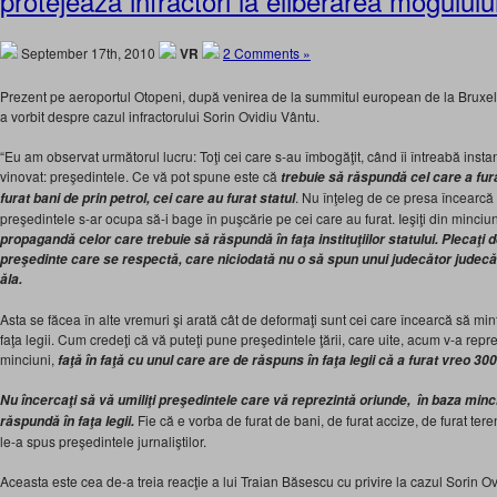
protejeaza infractori la eliberarea mogululu
September 17th, 2010
VR
2 Comments »
Prezent pe aeroportul Otopeni, după venirea de la summitul european de la Bruxel
a vorbit despre cazul infractorului Sorin Ovidiu Vântu.
“Eu am observat următorul lucru: Toţi cei care s-au îmbogăţit, când îi întreabă insta
vinovat: preşedintele. Ce vă pot spune este că
trebuie să răspundă cel care a fura
. Nu înţeleg de ce presa încearc
furat bani de prin petrol, cei care au furat statul
preşedintele s-ar ocupa să-i bage în puşcărie pe cei care au furat. Ieşiţi din minciu
propagandă celor care trebuie să răspundă în faţa instituţiilor statului. Plecaţi 
preşedinte care se respectă, care niciodată nu o să spun unui judecător judecă
ăla.
Asta se făcea în alte vremuri şi arată cât de deformaţi sunt cei care încearcă să mi
faţa legii. Cum credeţi că vă puteţi pune preşedintele ţării, care uite, acum v-a repr
minciuni,
faţă în faţă cu unul care are de răspuns în faţa legii că a furat vreo 30
Nu încercaţi să vă umiliţi preşedintele care vă reprezintă oriunde, în baza minc
Fie că e vorba de furat de bani, de furat accize, de furat teren
răspundă în faţa legii.
le-a spus preşedintele jurnaliştilor.
Aceasta este cea de-a treia reacţie a lui Traian Băsescu cu privire la cazul Sorin Ovidi