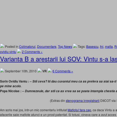
Posted in
Colimatorul
,
Documentare
,
Top News
Tags:
Basescu
,
fni
,
mafia
,
R
ovidiu vintu
2 Comments »
Varianta B a arestarii lui SOV: Vintu s-a la
September 10th, 2010
VR
6 Comments »
Sorin Ovidiu Vantu : –
Stii ceva? Iti dau cuvantul meu ca as prefera sa stai sa-ti 
pe mine acolo.
Popa Nicolae : –
Dumnezeule, dar stii ca as vrea sa se poata intampla chestia 
(Extras din
stenograma inregistrarii
DIICOT via 
Am scris mai jos, intr-un mic comentariu intitulat
Mafiotul fara cap
, ca daca Vintu a a
afacerile sale mafiote atunci e un prost patentat. Si totusi, cineva care a avut acces