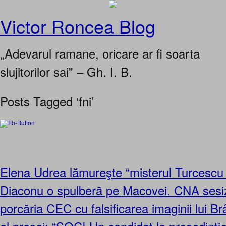
Victor Roncea Blog
„Adevarul ramane, oricare ar fi soarta
slujitorilor sai" – Gh. I. B.
Posts Tagged ‘fni’
Elena Udrea lămureşte “misterul Turcesc
Diaconu o spulberă pe Macovei. CNA sesi
porcăria CEC cu falsificarea imaginii lui Brâ