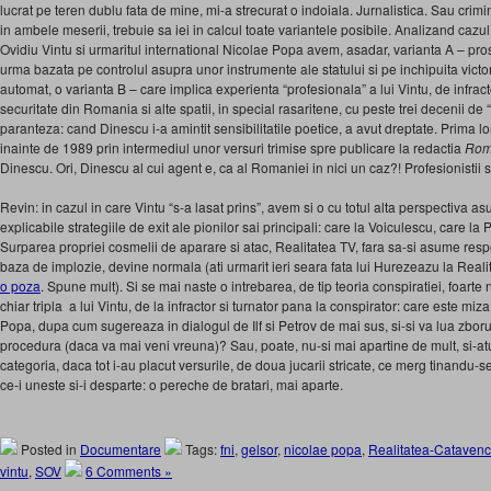
lucrat pe teren dublu fata de mine, mi-a strecurat o indoiala. Jurnalistica. Sau crimi
in ambele meserii, trebuie sa iei in calcul toate variantele posibile. Analizand cazul 
Ovidiu Vintu si urmaritul international Nicolae Popa avem, asadar, varianta A – pros
urma bazata pe controlul asupra unor instrumente ale statului si pe inchipuita victor
automat, o varianta B – care implica experienta “profesionala” a lui Vintu, de infract
securitate din Romania si alte spatii, in special rasaritene, cu peste trei decenii d
paranteza: cand Dinescu i-a amintit sensibilitatile poetice, a avut dreptate. Prima lo
inainte de 1989 prin intermediul unor versuri trimise spre publicare la redactia
Roma
Dinescu. Ori, Dinescu al cui agent e, ca al Romaniei in nici un caz?! Profesionistii s
Revin: in cazul in care Vintu “s-a lasat prins”, avem si o cu totul alta perspectiva 
explicabile strategiile de exit ale pionilor sai principali: care la Voiculescu, care la 
Surparea propriei cosmelii de aparare si atac, Realitatea TV, fara sa-si asume res
baza de implozie, devine normala (ati urmarit ieri seara fata lui Hurezeazu la Real
o poza
. Spune mult). Si se mai naste o intrebarea, de tip teoria conspiratiei, foart
chiar tripla a lui Vintu, de la infractor si turnator pana la conspirator: care este miz
Popa, dupa cum sugereaza in dialogul de Ilf si Petrov de mai sus, si-si va lua zboru
procedura (daca va mai veni vreuna)?
Sau, poate, nu-si mai apartine
de mult, si-at
categoria, daca tot i-au placut versurile, de doua jucarii stricate, ce merg tinandu-s
ce-i uneste si-i desparte: o pereche de bratari, mai aparte.
Posted in
Documentare
Tags:
fni
,
gelsor
,
nicolae popa
,
Realitatea-Cataven
vintu
,
SOV
6 Comments »