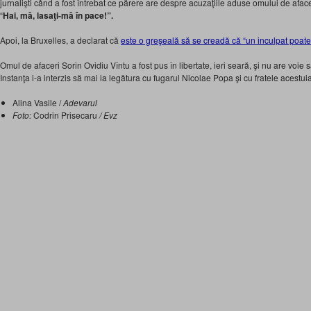
jurnalişti când a fost întrebat ce părere are despre acuzaţiile aduse omului de afa
“
Hai, mă, lasaţi-mă în pace!”.
Apoi, la Bruxelles, a declarat că
este o greşeală să se creadă că “un inculpat poate f
Omul de afaceri Sorin Ovidiu Vîntu a fost pus în libertate, ieri seară, şi nu are voie
Instanţa i-a interzis să mai ia legătura cu fugarul Nicolae Popa şi cu fratele acestuia,
Alina Vasile /
Adevarul
Foto:
Codrin Prisecaru
/ Evz