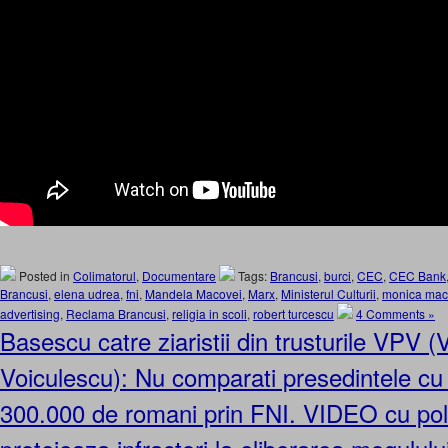
Posted in
Colimatorul
,
Documentare
Tags:
Brancusi
,
burci
,
CEC
,
CEC Bank
Brancusi
,
elena udrea
,
fni
,
Mandela Macovei
,
Marx
,
Ministerul Culturii
,
monica mac
advertising
,
Reclama Brancusi
,
religia in scoli
,
robert turcescu
4 Comments »
Basescu catre ziaristii din trusturile VPV (V
Voiculescu): Nu comparati presedintele cu 
300.000 de romani prin FNI. VIDEO cu polit