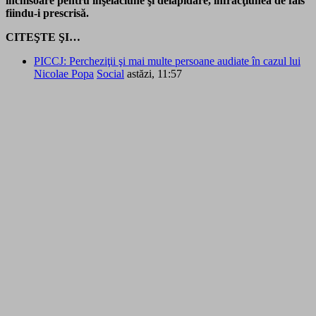
închisoare pentru înşelăciune şi delapidare, infracţiunea de fals
fiindu-i prescrisă.
CITEŞTE ŞI…
PICCJ: Percheziţii şi mai multe persoane audiate în cazul lui
Nicolae Popa
Social
astăzi, 11:57