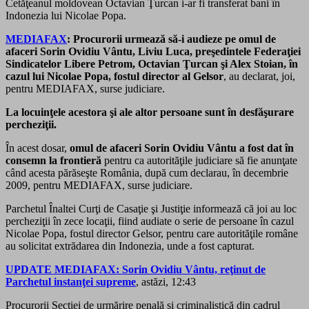
Cetăţeanul moldovean Octavian Ţurcan i-ar fi transferat bani în
Indonezia lui Nicolae Popa.
MEDIAFAX
: Procurorii urmează să-i audieze pe omul de
afaceri Sorin Ovidiu Vântu, Liviu Luca, preşedintele Federaţiei
Sindicatelor Libere Petrom, Octavian Ţurcan şi Alex Stoian, în
cazul lui Nicolae Popa, fostul director al Gelsor
, au declarat, joi,
pentru MEDIAFAX, surse judiciare.
La locuinţele acestora şi ale altor persoane sunt în desfăşurare
percheziţii.
În acest dosar,
omul de afaceri Sorin Ovidiu Vântu a fost dat în
consemn la frontieră
pentru ca autorităţile judiciare să fie anunţate
când acesta părăseşte România, după cum declarau, în decembrie
2009, pentru MEDIAFAX, surse judiciare.
Parchetul Înaltei Curţi de Casaţie şi Justiţie informează că joi au loc
percheziţii în zece locaţii, fiind audiate o serie de persoane în cazul
Nicolae Popa, fostul director Gelsor, pentru care autorităţile române
au solicitat extrădarea din Indonezia, unde a fost capturat.
UPDATE MEDIAFAX: Sorin Ovidiu Vântu, reţinut de
Parchetul instanţei supreme
, astăzi, 12:43
Procurorii Secţiei de urmărire penală şi criminalistică din cadrul