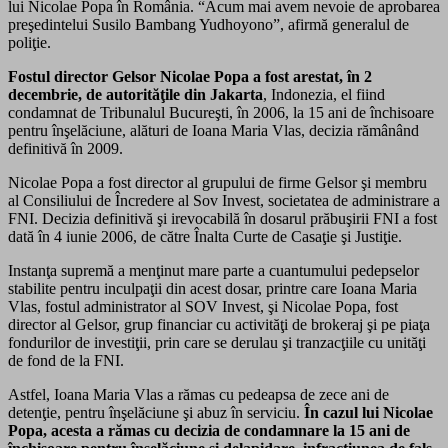
lui Nicolae Popa în România. “Acum mai avem nevoie de aprobarea
preşedintelui Susilo Bambang Yudhoyono”, afirmă generalul de
poliţie.
Fostul director Gelsor Nicolae Popa a fost arestat, în 2
decembrie, de autorităţile din Jakarta
, Indonezia, el fiind
condamnat de Tribunalul Bucureşti, în 2006, la 15 ani de închisoare
pentru înşelăciune, alături de Ioana Maria Vlas, decizia rămânând
definitivă în 2009.
Nicolae Popa a fost director al grupului de firme Gelsor şi membru
al Consiliului de Încredere al Sov Invest, societatea de administrare a
FNI. Decizia definitivă şi irevocabilă în dosarul prăbuşirii FNI a fost
dată în 4 iunie 2006, de către Înalta Curte de Casaţie şi Justiţie.
Instanţa supremă a menţinut mare parte a cuantumului pedepselor
stabilite pentru inculpaţii din acest dosar, printre care Ioana Maria
Vlas, fostul administrator al SOV Invest, şi Nicolae Popa, fost
director al Gelsor, grup financiar cu activităţi de brokeraj şi pe piaţa
fondurilor de investiţii, prin care se derulau şi tranzacţiile cu unităţi
de fond de la FNI.
Astfel, Ioana Maria Vlas a rămas cu pedeapsa de zece ani de
detenţie, pentru înşelăciune şi abuz în serviciu.
În cazul lui Nicolae
Popa, acesta a rămas cu decizia de condamnare la 15 ani de