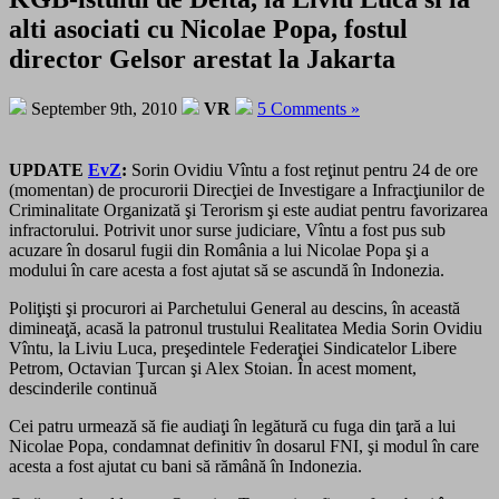
alti asociati cu Nicolae Popa, fostul
director Gelsor arestat la Jakarta
September 9th, 2010
VR
5 Comments »
UPDATE
EvZ
:
Sorin Ovidiu Vîntu a fost reţinut pentru 24 de ore
(momentan) de procurorii Direcţiei de Investigare a Infracţiunilor de
Criminalitate Organizată şi Terorism şi este audiat pentru favorizarea
infractorului. Potrivit unor surse judiciare, Vîntu a fost pus sub
acuzare în dosarul fugii din România a lui Nicolae Popa şi a
modului în care acesta a fost ajutat să se ascundă în Indonezia.
Poliţişti şi procurori ai Parchetului General au descins, în această
dimineaţă, acasă la patronul trustului Realitatea Media Sorin Ovidiu
Vîntu, la Liviu Luca, preşedintele Federaţiei Sindicatelor Libere
Petrom, Octavian Ţurcan şi Alex Stoian. În acest moment,
descinderile continuă
Cei patru urmează să fie audiaţi în legătură cu fuga din ţară a lui
Nicolae Popa, condamnat definitiv în dosarul FNI, şi modul în care
acesta a fost ajutat cu bani să rămână în Indonezia.