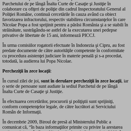
Parchetului de pe lângă Înalta Curte de Casaţie şi Justiţie în
colaborare cu ofiţeri de poliţie din cadrul Inspectoratului General al
Poliţiei Române, continuă cercetările în cauza având ca obiect
favorizarea infractorului, respectiv stabilirea circumstanţelor în care
Nicolae Popa a fost sprijinit pentru a părăsi România şi a se stabili în
străinătate, sustrăgându-se astfel de la executarea unei pedepse
privative de libertate de 15 ani, informează PICCJ.
În urma comisiilor rogatorii efectuate în Indonezia şi Cipru, au fost
predate documente de către autorităţile competente în conformitate
cu procedura asistenţei judiciare în materie penală şi s-a procedat,
totodată, la audierea lui Popa Nicolae.
Percheziţii în zece locaţii
:
În cursul zilei de joi,
sunt în derulare percheziţii în zece locaţii
, iar
o serie de persoane sunt audiate la sediul Parchetul de pe lângă
Înalta Curte de Casaţie şi Justiţie.
În efectuarea cercetărilor, procurorii şi poliţiştii sunt sprijiniţi,
conform competenţelor legale, de către lucrători ai Serviciului
Român de Informaţii.
În decembrie 2009, Biroul de presă al Ministerului Public a
comunicat că, “în baza informaţiilor primite cu privire la arestarea