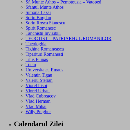
Sf. Munte Athos – Pemptousia – Vatoped
Sfantul Munte Athos
Simona Lazar
Sorin Bogdan
Sorin Rosca Stanescu
Spirit Romanesc
Tanchistii Invizibili
TEOCTIST – PATRIARHUL ROMANILOR
Theologhia
Tighina Romaneasca
Tiparituri Romanesti
Titus Filipas
Tociu
Universitatea Emaus
Valentin Tigau
Valeriu Sterian
Viorel Ilisoi
Viorel Urban
Vlad Cubreacov
Vlad Herman
Vlad Mihai
Willy Pragher
Calendarul Zilei