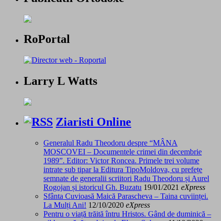
RoPortal
Larry L Watts
Ziaristi Online
Generalul Radu Theodoru despre “MÂNA
MOSCOVEI – Documentele crimei din decembrie
1989”. Editor: Victor Roncea. Primele trei volume
intrate sub tipar la Editura TipoMoldova, cu prefețe
semnate de generalii scriitori Radu Theodoru și Aurel
Rogojan și istoricul Gh. Buzatu
19/01/2021
eXpress
Sfânta Cuvioasă Maică Parascheva – Taina cuviinței.
La Mulți Ani!
12/10/2020
eXpress
Pentru o viață trăită întru Hristos. Gând de duminică –