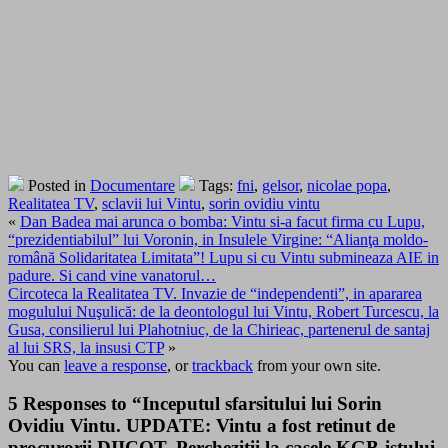
Posted in
Documentare
Tags:
fni
,
gelsor
,
nicolae popa
,
Realitatea TV
,
sclavii lui Vintu
,
sorin ovidiu vintu
«
Dan Badea mai arunca o bomba: Vintu si-a facut firma cu Lupu,
“prezidentiabilul” lui Voronin, in Insulele Virgine: “Alianţa moldo-
română Solidaritatea Limitata”! Lupu si cu Vintu submineaza AIE in
padure. Si cand vine vanatorul…
Circoteca la Realitatea TV. Invazie de “independenti”, in apararea
mogulului Nuşulică: de la deontologul lui Vintu, Robert Turcescu, la
Gusa, consilierul lui Plahotniuc, de la Chirieac, partenerul de santaj
al lui SRS, la insusi CTP
»
You can
leave a response
, or
trackback
from your own site.
5 Responses to “Inceputul sfarsitului lui Sorin
Ovidiu Vintu. UPDATE: Vintu a fost retinut de
procurorii DIICOT. Perchezitii la casele KGB-istului