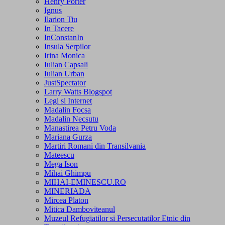
Henry Porter
Ignus
Ilarion Tiu
In Tacere
InConstanIn
Insula Serpilor
Irina Monica
Iulian Capsali
Iulian Urban
JustSpectator
Larry Watts Blogspot
Legi si Internet
Madalin Focsa
Madalin Necsutu
Manastirea Petru Voda
Mariana Gurza
Martiri Romani din Transilvania
Mateescu
Mega Ison
Mihai Ghimpu
MIHAI-EMINESCU.RO
MINERIADA
Mircea Platon
Mitica Damboviteanul
Muzeul Refugiatilor si Persecutatilor Etnic din