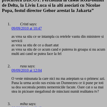
de Delta, la Liviu Luca si la alti asociati cu Nicolae
Popa, fostul director Gelsor arestat la Jakarta”
Cristi
says:
09/09/2010 at 10:47
as vrea sa stiu ce se intampla cu retelele vantu din ministere si
servicii
as vrea sa stiu de ce a duart atat
as vrea sa stiu de ce acum cand e puterea in groapa si nu acum
multi ani cand se putea face la fel
rusu
says:
09/09/2010 at 12:04
O veste minunata la care nici nu ma asteptam sa o primesc azi.
Pana la urma acolo sus exista un Dumnezeu ce ii pune pe toti
sa dea socoteala pentru nemerniciile facute. Oare cat o sa mai
stea in picioare megafonul de minciuni numit realitatea tv?
miha
says: