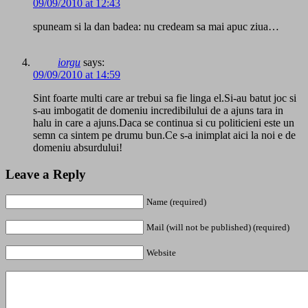
09/09/2010 at 12:43
spuneam si la dan badea: nu credeam sa mai apuc ziua…
iorgu
says:
09/09/2010 at 14:59
Sint foarte multi care ar trebui sa fie linga el.Si-au batut joc si
s-au imbogatit de domeniu incredibilului de a ajuns tara in
halu in care a ajuns.Daca se continua si cu politicieni este un
semn ca sintem pe drumu bun.Ce s-a inimplat aici la noi e de
domeniu absurdului!
Leave a Reply
Name (required)
Mail (will not be published) (required)
Website