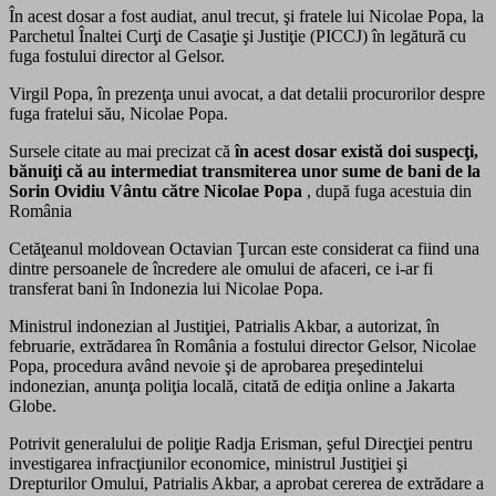
În acest dosar a fost audiat, anul trecut, şi fratele lui Nicolae Popa, la
Parchetul Înaltei Curţi de Casaţie şi Justiţie (PICCJ) în legătură cu
fuga fostului director al Gelsor.
Virgil Popa, în prezenţa unui avocat, a dat detalii procurorilor despre
fuga fratelui său, Nicolae Popa.
Sursele citate au mai precizat că
în acest dosar există doi suspecţi,
bănuiţi că au intermediat transmiterea unor sume de bani de la
Sorin Ovidiu Vântu către Nicolae Popa
, după fuga acestuia din
România
Cetăţeanul moldovean Octavian Ţurcan este considerat ca fiind una
dintre persoanele de încredere ale omului de afaceri, ce i-ar fi
transferat bani în Indonezia lui Nicolae Popa.
Ministrul indonezian al Justiţiei, Patrialis Akbar, a autorizat, în
februarie, extrădarea în România a fostului director Gelsor, Nicolae
Popa, procedura având nevoie şi de aprobarea preşedintelui
indonezian, anunţa poliţia locală, citată de ediţia online a Jakarta
Globe.
Potrivit generalului de poliţie Radja Erisman, şeful Direcţiei pentru
investigarea infracţiunilor economice, ministrul Justiţiei şi
Drepturilor Omului, Patrialis Akbar, a aprobat cererea de extrădare a