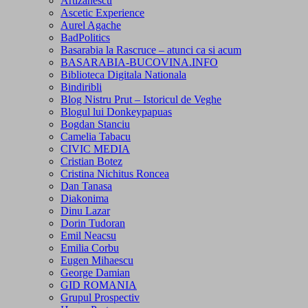
Artizanescu
Ascetic Experience
Aurel Agache
BadPolitics
Basarabia la Rascruce – atunci ca si acum
BASARABIA-BUCOVINA.INFO
Biblioteca Digitala Nationala
Bindiribli
Blog Nistru Prut – Istoricul de Veghe
Blogul lui Donkeypapuas
Bogdan Stanciu
Camelia Tabacu
CIVIC MEDIA
Cristian Botez
Cristina Nichitus Roncea
Dan Tanasa
Diakonima
Dinu Lazar
Dorin Tudoran
Emil Neacsu
Emilia Corbu
Eugen Mihaescu
George Damian
GID ROMANIA
Grupul Prospectiv