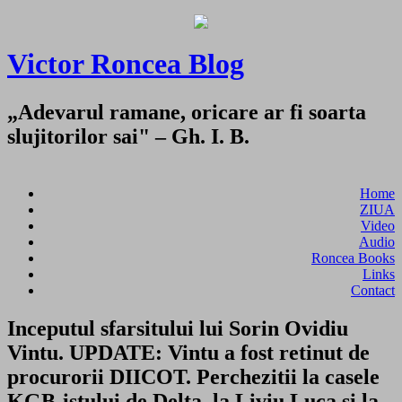
Victor Roncea Blog
„Adevarul ramane, oricare ar fi soarta
slujitorilor sai" – Gh. I. B.
Home
ZIUA
Video
Audio
Roncea Books
Links
Contact
Inceputul sfarsitului lui Sorin Ovidiu
Vintu. UPDATE: Vintu a fost retinut de
procurorii DIICOT. Perchezitii la casele
KGB-istului de Delta, la Liviu Luca si la