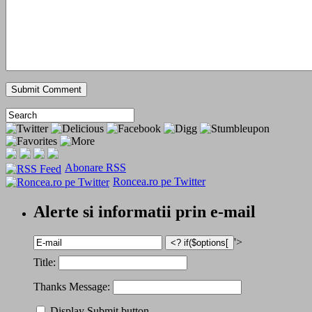
Abonare RSS
Roncea.ro pe Twitter
Alerte si informatii prin e-mail
'>
Title:
Thanks Message:
Display Submit button