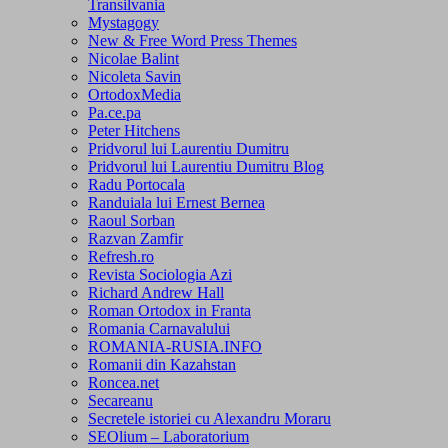
Transilvania
Mystagogy
New & Free Word Press Themes
Nicolae Balint
Nicoleta Savin
OrtodoxMedia
Pa.ce.pa
Peter Hitchens
Pridvorul lui Laurentiu Dumitru
Pridvorul lui Laurentiu Dumitru Blog
Radu Portocala
Randuiala lui Ernest Bernea
Raoul Sorban
Razvan Zamfir
Refresh.ro
Revista Sociologia Azi
Richard Andrew Hall
Roman Ortodox in Franta
Romania Carnavalului
ROMANIA-RUSIA.INFO
Romanii din Kazahstan
Roncea.net
Secareanu
Secretele istoriei cu Alexandru Moraru
SEOlium – Laboratorium