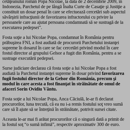
cetăţeanului român Popa Nicolae, la data de 2 decembrie 2009, în
Indonezia, Parchetul de pe lângă Înalta Curte de Casaţie şi Justiţie a
constituit un dosar penal în care se efectuează cercetări sub aspectul
săvârşirii infracţiunii de favorizarea infractorului cu privire la
persoanele care au ajutat persoana condamnată să se sustragă de la
executarea pedepsei”.
Fosta soţie a lui Nicolae Popa, condamnat în România pentru
prăbuşirea FNI, a fost audiată de procurorii Parchetului instanţei
supreme în dosarul în care se fac cercetări privind modul în care
fostul director al grupului Gelsor a fugit din România, pentru a se
sustrage executării pedepsei.
Surse judiciare declarau că fosta soţie a lui Nicolae Popa a fost
audiată la Parchetul instanţei supreme în dosar privind
favorizarea
fugii fostului director de la Gelsor din România, precum şi
modul în care acesta a fost finanţat în străinătate de omul de
afaceri Sorin Ovidiu Vântu.
Fosta soţie a lui Nicolae Popa, Anca Căciulă, le-ar fi declarat
procurorilor, luna trecută, că ea nu i-a remis fostului soţ vreo sumă
care să îl ajute să se întreţină în străinătate, potrivit sursei citate.
Aceasta le-ar mai fi arătat procurorilor că o singură dată a primit de
la fostul soţ “o sumă infimă”, respectiv aproximativ 300 de euro.