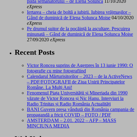
pilda semănătorului – de Elena Solunca
11/10/2020
eXpress
Iertarea – cheia de boltă a iubirii. Iubirea vrăjmașilor –
Gând de duminică de Elena Solunca Moise
04/10/2020
eXpress
Pe drumul suitor de la pocăință la ascultare. Pescuirea
minunată – Gând de duminică de Elena Solunca Moise
27/09/2020
eXpress
Recent Posts
Victor Roncea suprins de Agerpres în 13 iunie 1990: O
fotografie cu mine fotografiind
Calendarul Mărturisitorilor – 2023 – de la ActiveNews
– PDF/FOTOGRAFII de Ziua Unirii Principatelor
Române. La Mulți Ani!
Fenomenul Piața Universității și Mineriada din 1990
văzute de Victor Roncea și Nic Hanu. Interviuri la
Radio Trinitas și Radio România Actualități
BANI Guvern presa vândută din România campania de
propagandă a fricii COVID – FOTO / PDF
AMSTERDAM – 2.01. 2022 – AFP – MASS
MINCIUNA MEDIA